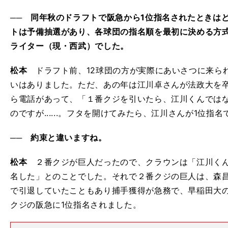
── 同年秋のドラフトで阪急から1位指名されたときは
トは予備抽選があり、各球団の指名順を最初に決める方
ライター（現・西武）でした。
松本
ドラフト前、12球団の方が実際にあいさつに来ら
いはありました。ただ、あの年は江川卓さんが法政大を
ら電話があって、「１番クジを引いたら、江川くんでは
のですが......。フタを開けてみたら、江川さんが1位指名
── 約束と違いますね。
松本
２番クジが巨人だったので、クラウンは「江川くん
名した」とのことでした。それで２番クジの巨人は、森昌
で引退していたこともあり捕手獲得が急務で、早稲田大
クジの阪急に1位指名されました。