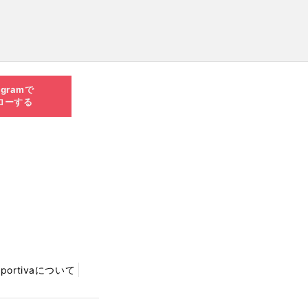
agramで
ローする
Sportivaについて