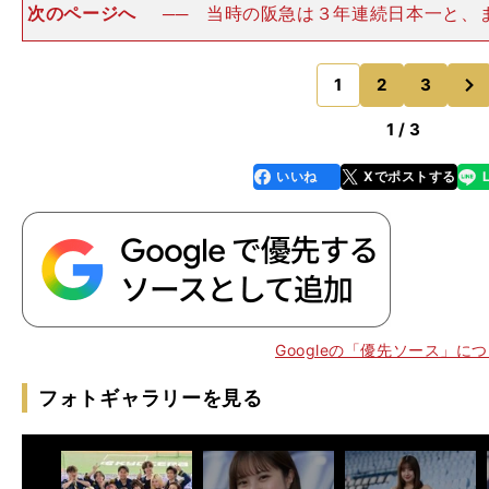
次のページへ
── 当時の阪急は３年連続日本一と、
した。松本 東洋大姫路の梅谷馨監督には、１年の頃か
いい監督のいる神戸製鋼に行きなさい」と口酸っぱく
次
た。そこで私の従兄弟で
1
2
3
のページへ
1 / 3
いいね
Xでポストする
line
faceboo
x
k
ブ
」
、
2007
9
34
Googleの「優先ソース」に
フォトギャラリーを見る