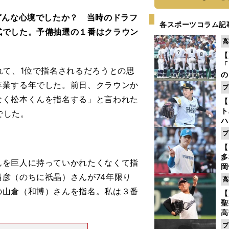
どんな心境でしたか？ 当時のドラフ
各スポーツコラム記
式でした。予備抽選の１番はクラウン
高
【
「
れて、1位で指名されるだろうとの思
の
卒業する年でした。前日、クラウンか
手
プ
年
なく松本くんを指名する」と言われた
【
だ
ト
でした。
ハ
プ
盤
【
多
を巨人に持っていかれたくなくて指
岡
彦（のちに祇晶）さんが74年限り
ハ
高
バ
の山倉（和博）さんを指名。私は３番
【
聖
高
る
プ