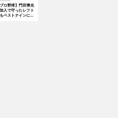
 それでもプロではな
プロ野球】門田博光
大学進学を選ぶ理由
加入で守ったレフト
もベストナインに輝
た石嶺和彦 「サッ
」という愛称は松永
美がきっかけ？
前
へ