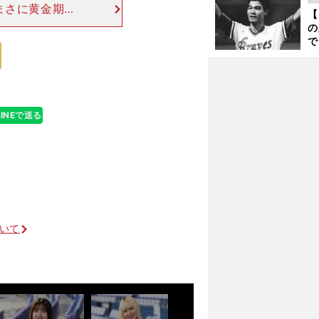
ト
まさに黄金期で
【
く
ら「卒業したら
の
言われていまし
で
い
サ
浩
LINEで送る
歳でブレイクしたのか
ついて
前