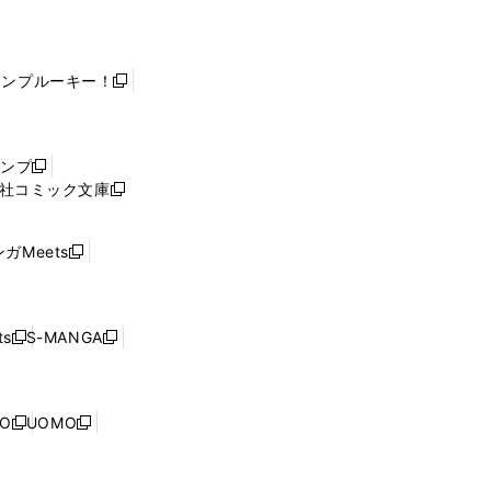
ャンプルーキー！
新
し
い
ウ
ャンプ
新
ィ
社コミック文庫
し
新
ン
い
し
ド
ウ
い
ウ
ガMeets
新
ィ
ウ
で
し
ン
ィ
開
い
ド
ン
く
ウ
ウ
ド
s
S-MANGA
新
新
ィ
で
ウ
し
し
ン
開
で
い
い
ド
く
開
ウ
ウ
ウ
NO
UOMO
く
新
新
ィ
ィ
で
し
し
ン
ン
開
い
い
ド
ド
く