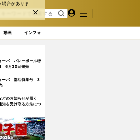
る場合がありま
マイペ
閉じ
検索
メニュ
ー
る
す
ジ
る
動画
インフォ
振り返る激動の球団史
ィーバ バレーボール特
.4 6月30日発売
ィーバ 部活特集号 3
売
などのお知らせが届く
通知を受け取る方法につ