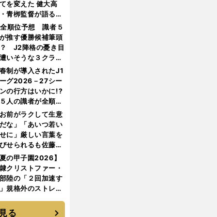
てを変えた 健大高
・青栁監督が語る
機動破壊」はこうし
1全順位予想 識者５
生まれた
が推す優勝候補筆頭
？ J2降格の憂き目
遭いそうな３クラブ
は？
春制が導入されたJ1
ーグ2026－27シー
ンの行方はいかに!?
５人の識者が全順位
大胆予想
お前がラクして生意
だな」「あいつ若い
せに」厳しい言葉を
びせられるも佐藤慎
郎が貫いた誇りとフ
夏の甲子園2026】
ンへの思い
隷クリストファー・
部陸の「２回加速す
」規格外のストレー
 それでもプロではな
大学進学を選ぶ理由
見る