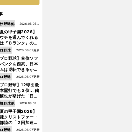
事
校野球他
2026.08.08更
夏の甲子園2026】
新
ウチを選んでくれる
は『Ｂランク』の選
たち」 八幡商が15
ロ野球
2026.08.07更新
ぶり甲子園をつかん
プロ野球】首位ソフ
"名門復活"の舞台裏
バンクを西武、日本
ムは逆転できるか？
鶴岡慎也が挙げる終
ロ野球
2026.08.07更新
戦のキーマン３人
プロ野球】12球団最
本塁打でも３位... 鶴
慎也が挙げた「日本
ムの誤算」とソフト
校野球他
2026.08.07更
ンク追撃のカギ
夏の甲子園2026】
新
隷クリストファー・
部陸の「２回加速す
」規格外のストレー
ロ野球
2026.08.07更新