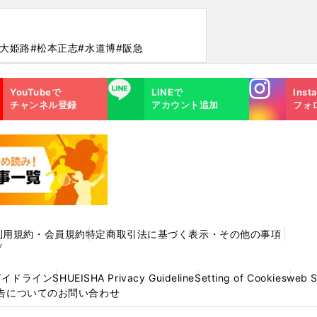
洋大姫路
#松本正志
#水道博
#阪急
Instagra
LINE
YouTubeで
LINEで
Inst
m
チャンネル登録
アカウント追加
フォ
利用規約・会員規約
特定商取引法に基づく表示・その他の事項
プ
ガイドライン
SHUEISHA Privacy Guideline
Setting of Cookies
web 
告についてのお問い合わせ