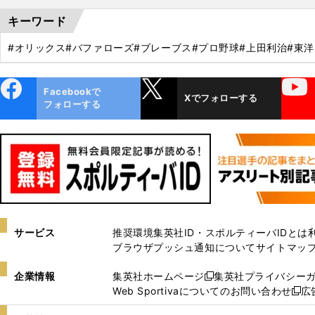
キーワード
#オリックス
#バファローズ
#ブレーブス
#プロ野球
#上田利治
#東
ebo
X
YouTube
Facebookで
Xでフォローする
ok
フォローする
サービス
推奨環境
集英社ID・スポルティーバIDとは
ブラウザプッシュ通知について
サイトマッ
企業情報
集英社ホームページ
集英社プライバシー
新
Web Sportivaについてのお問い合わせ
広
し
新
い
し