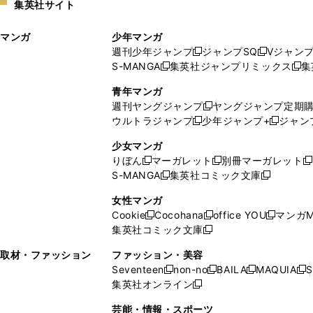
集英社サイト
ウ
い
ィ
ウ
マンガ
少年マンガ
ン
ィ
週刊少年ジャンプ
ジャンプSQ
Vジャン
ド
ン
新
新
S-MANGA
集英社ジャンプリミックス
集
ウ
ド
新
し
し
新
で
ウ
し
い
い
し
青年マンガ
開
で
い
ウ
ウ
い
週刊ヤングジャンプ
ヤングジャンプ定期
新
く
開
ウ
ィ
ィ
ウ
ウルトラジャンプ
少年ジャンプ+
ジャン
新
し
新
く
ィ
ン
ン
ィ
し
い
し
ン
ド
ド
ン
少女マンガ
い
ウ
い
ド
ウ
ウ
ド
りぼん
マーガレット
別冊マーガレット
新
新
新
ウ
ィ
ウ
ウ
で
で
ウ
S-MANGA
集英社コミック文庫
し
新
し
新
ィ
ン
ィ
で
開
開
で
い
し
い
し
ン
ド
ン
女性マンガ
開
く
く
開
ウ
い
ウ
い
ド
ウ
ド
Cookie
Cocohana
office YOU
マンガM
く
く
新
新
新
ィ
ウ
ィ
ウ
ウ
で
ウ
集英社コミック文庫
し
新
し
し
ン
ィ
ン
ィ
で
開
で
い
し
い
い
ド
ン
ド
ン
取材・ファッション
ファッション・美容
開
く
開
ウ
い
ウ
ウ
ウ
ド
ウ
ド
Seventeen
non-no
BAILA
MAQUIA
S
く
く
新
新
新
新
ィ
ウ
ィ
ィ
で
ウ
で
ウ
集英社オンライン
し
新
し
し
し
ン
ィ
ン
ン
開
で
開
で
い
し
い
い
い
ド
ン
ド
ド
芸能・情報・スポーツ
く
開
く
開