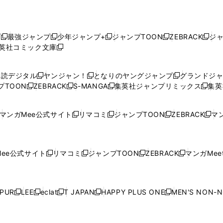
プ
最強ジャンプ
少年ジャンプ+
ジャンプTOON
ZEBRACK
ジ
新
新
新
新
新
英社コミック文庫
し
新
し
し
し
し
い
い
し
い
い
い
ウ
ウ
い
ウ
ウ
ウ
購読デジタル
ヤンジャン！
となりのヤングジャンプ
グランドジ
新
新
新
ィ
ィ
ウ
ィ
ィ
ィ
プTOON
ZEBRACK
S-MANGA
集英社ジャンプリミックス
集英
新
し
新
し
新
し
新
ン
ン
ィ
ン
ン
ン
し
い
し
い
し
い
し
ド
ド
ン
ド
ド
ド
い
ウ
い
ウ
い
ウ
い
ウ
ウ
ド
ウ
ウ
ウ
マンガMee公式サイト
リマコミ
ジャンプTOON
ZEBRACK
マン
新
新
新
新
ウ
ィ
ウ
ィ
ウ
ィ
ウ
で
で
ウ
で
で
で
し
し
し
し
し
ィ
ン
ィ
ン
ィ
ン
ィ
開
開
で
開
開
開
い
い
い
い
い
ン
ド
ン
ド
ン
ド
ン
く
く
開
く
く
く
ウ
ウ
ウ
ウ
ウ
ド
ウ
ド
ウ
ド
ウ
ド
ee公式サイト
リマコミ
ジャンプTOON
ZEBRACK
マンガMeet
く
新
新
新
新
ィ
ィ
ィ
ィ
ィ
ウ
で
ウ
で
ウ
で
ウ
し
し
し
し
ン
ン
ン
ン
ン
で
開
で
開
で
開
で
い
い
い
い
ド
ド
ド
ド
ド
開
く
開
く
開
く
開
ウ
ウ
ウ
ウ
ウ
ウ
ウ
ウ
ウ
PUR
LEE
eclat
T JAPAN
HAPPY PLUS ONE
MEN'S NON-
く
く
く
く
新
新
新
新
新
ィ
ィ
ィ
ィ
で
で
で
で
で
し
し
し
し
し
ン
ン
ン
ン
開
開
開
開
開
い
い
い
い
い
ド
ド
ド
ド
く
く
く
く
く