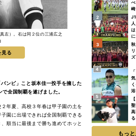
べ
崎
「
J
2
て
人
は
（写真左）。右は同２位の三浦広之
に
l
と
秋
3
リ
を見る
ズ
4
を
「
気
「バンビ」こと坂本佳一投手を擁した
く
浴
ンで全国制覇を遂げました。
5
太
【
ァ
聖
２年夏、高校３年春は甲子園の土を
高
甲子園に出場できれば全国制覇できる
る
き、順当に最後まで勝ち進めてホッと
ト
く
もっと