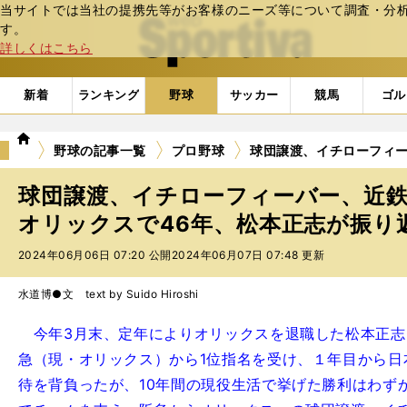
当サイトでは当社の提携先等がお客様のニーズ等について調査・分析し
web Sportiva (webスポルティーバ)
す。
詳しくはこちら
新着
ランキング
野球
サッカー
競馬
ゴル
we
野球の記事一覧
プロ野球
球団譲渡、イチローフィー
b
ス
球団譲渡、イチローフィーバー、近鉄と
ポ
ル
オリックスで46年、松本正志が振り
テ
2024年06月06日 07:20 公開
2024年06月07日 07:48 更新
ィ
ー
バ
水道博●文 text by Suido Hiroshi
今年3月末、定年によりオリックスを退職した松本正志氏
急（現・オリックス）から1位指名を受け、１年目から日
待を背負ったが、10年間の現役生活で挙げた勝利はわず