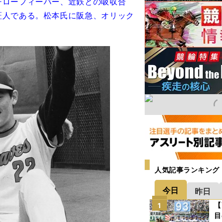
チローフィーバー、近鉄との吸収合
証人である。松本氏に阪急、オリック
人気記事ランキング
今日
昨日
【
1
目