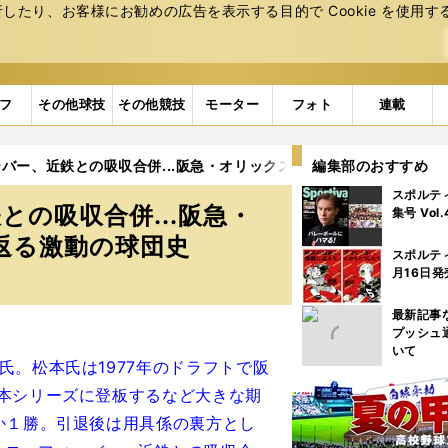
たり、お客様にお勧めの広告を表⽰する⽬的で Cookie を使⽤す
フ
その他球技
その他競技
モーター
フォト
連載
バー、近鉄との吸収合併...阪急・オリックスで46年、松本正志が
編集部のおすすめ
スポルテ
の吸収合併...阪急・
集号 Vol
返る激動の球団史
スポルテ
月16日発
最新記事
プッシュ
いて
。松本氏は1977年のドラフトで阪
本シリーズに登板するなど大きな期
か１勝。引退後は用具係の裏方とし