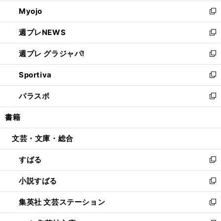
開
ウ
ン
ウ
Myojo
く
で
ド
ィ
新
開
ウ
ン
し
週プレNEWS
く
で
ド
い
新
開
ウ
ウ
し
週プレ グラジャパ!
く
で
ィ
い
新
開
ン
ウ
し
Sportiva
く
ド
ィ
い
新
ウ
ン
ウ
し
パラスポ
で
ド
ィ
い
新
開
ウ
ン
ウ
し
書籍
く
で
ド
ィ
い
開
ウ
ン
ウ
文芸・文庫・総合
く
で
ド
ィ
開
ウ
ン
すばる
く
で
ド
新
開
ウ
し
小説すばる
く
で
い
新
開
ウ
し
集英社 文芸ステーション
く
ィ
い
新
ン
ウ
し