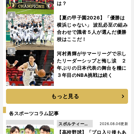
は？
4
【夏の甲子園2026】「優勝は
横浜じゃない」 波乱必至の組み
合わせで識者５人が選んだ優勝
校はここだ！
5
河村勇輝がサマーリーグで示し
たリーダーシップと悔し涙 ２
年ぶりの日本代表の舞台を糧に
３年目のNBA挑戦は続く
もっと見る
各スポーツコラム記事
スポルティーバ
2026.08.06更新
動画
【高校野球】「プロ入り後もあ