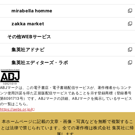
開
ウ
ン
ウ
し
mirabella homme
く
で
ド
ィ
い
新
開
ウ
ン
ウ
し
zakka market
く
で
ド
ィ
い
新
開
ウ
ン
ウ
し
その他WEBサービス
く
で
ド
ィ
い
開
ウ
ン
ウ
集英社アドナビ
く
で
ド
ィ
新
開
ウ
ン
し
集英社エディターズ・ラボ
く
で
ド
い
新
開
ウ
ウ
し
く
で
ィ
い
開
ン
ウ
ABJマークは、この電子書店・電子書籍配信サービスが、著作権者からコンテ
く
ド
ィ
ンツ使用許諾を得た正規版配信サービスであることを示す登録商標（登録番号
ウ
ン
第6091713号）です。ABJマークの詳細、ABJマークを掲示しているサービス
で
ド
の一覧はこちら。
開
ウ
https://aebs.or.jp/
新
く
で
し
い
開
本ホームページに記載の文章・画像・写真などを無断で複製するこ
ウ
く
とは法律で禁じられています。全ての著作権は株式会社 集英社に帰
ィ
属します。
ン