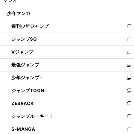
マンガ
ド
閉
ウ
じ
少年マンガ
で
る
開
週刊少年ジャンプ
く
新
し
ジャンプSQ
い
新
ウ
し
Vジャンプ
ィ
い
新
ン
ウ
し
最強ジャンプ
ド
ィ
い
新
ウ
ン
ウ
し
少年ジャンプ+
で
ド
ィ
い
新
開
ウ
ン
ウ
し
ジャンプTOON
く
で
ド
ィ
い
新
開
ウ
ン
ウ
し
ZEBRACK
く
で
ド
ィ
い
新
開
ウ
ン
ウ
し
ジャンプルーキー！
く
で
ド
ィ
い
新
開
ウ
ン
ウ
し
S-MANGA
く
で
ド
ィ
い
新