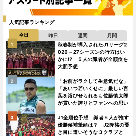
人気記事ランキング
今日
昨日
週間
月間
秋春制が導入されたJ1リーグ2
1
026－27シーズンの行方はい
かに!? ５人の識者が全順位を
大胆予想
「お前がラクして生意気だな」
2
「あいつ若いくせに」厳しい言
葉を浴びせられるも佐藤慎太郎
が貫いた誇りとファンへの思い
J1全順位予想 識者５人が推す
3
優勝候補筆頭は？ J2降格の憂
き目に遭いそうな３クラブと