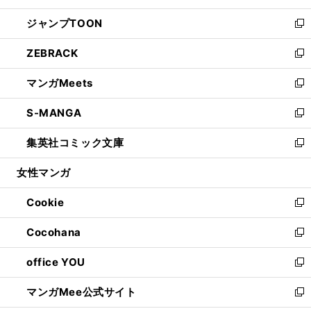
開
ウ
ン
ウ
し
ジャンプTOON
く
で
ド
ィ
い
新
開
ウ
ン
ウ
し
ZEBRACK
く
で
ド
ィ
い
新
開
ウ
ン
ウ
し
マンガMeets
く
で
ド
ィ
い
新
開
ウ
ン
ウ
し
S-MANGA
く
で
ド
ィ
い
新
開
ウ
ン
ウ
し
集英社コミック文庫
く
で
ド
ィ
い
新
開
ウ
ン
ウ
し
女性マンガ
く
で
ド
ィ
い
開
ウ
ン
ウ
Cookie
く
で
ド
ィ
新
開
ウ
ン
し
Cocohana
く
で
ド
い
新
開
ウ
ウ
し
office YOU
く
で
ィ
い
新
開
ン
ウ
し
マンガMee公式サイト
く
ド
ィ
い
新
ウ
ン
ウ
し