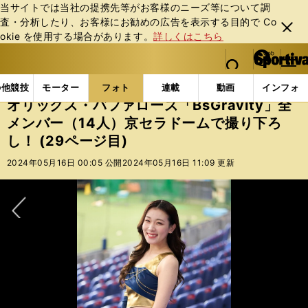
当サイトでは当社の提携先等がお客様のニーズ等について調
査・分析したり、お客様にお勧めの広告を表⽰する⽬的で Co
閉じ
okie を使⽤する場合があります。
詳しくはこちら
る
マイペ
web Sportiva (webスポルティーバ)
検索
メニュ
we
ー
フォトギャラリー
オリックス・バファローズ「BsGrav
b
ジ
の他競技
モーター
フォト
連載
動画
インフォ
ス
オリックス・バファローズ「BsGravity」全
ポ
メンバー（14人）京セラドームで撮り下ろ
ル
し！ (29ページ目)
テ
ィ
2024年05月16日 00:05 公開
2024年05月16日 11:09 更新
ー
バ
次へ