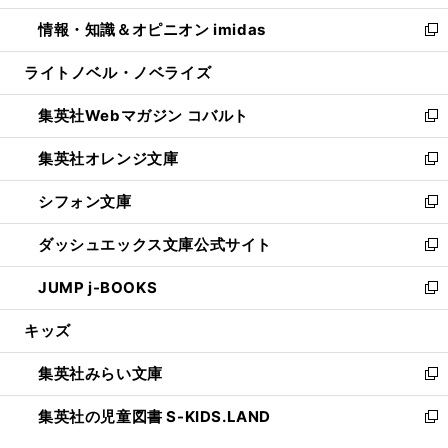
開
ウ
ン
ウ
し
情報・知識＆オピニオン imidas
く
で
ド
ィ
い
新
開
ウ
ン
ウ
し
ライトノベル・ノベライズ
く
で
ド
ィ
い
開
ウ
ン
ウ
集英社Webマガジン コバルト
く
で
ド
ィ
新
開
ウ
ン
し
集英社オレンジ文庫
く
で
ド
い
新
開
ウ
ウ
し
シフォン文庫
く
で
ィ
い
新
開
ン
ウ
し
ダッシュエックス文庫公式サイト
く
ド
ィ
い
新
ウ
ン
ウ
し
JUMP j-BOOKS
で
ド
ィ
い
新
開
ウ
ン
ウ
し
キッズ
く
で
ド
ィ
い
開
ウ
ン
ウ
集英社みらい文庫
く
で
ド
ィ
新
開
ウ
ン
し
集英社の児童図書 S-KIDS.LAND
く
で
ド
い
新
開
ウ
ウ
し