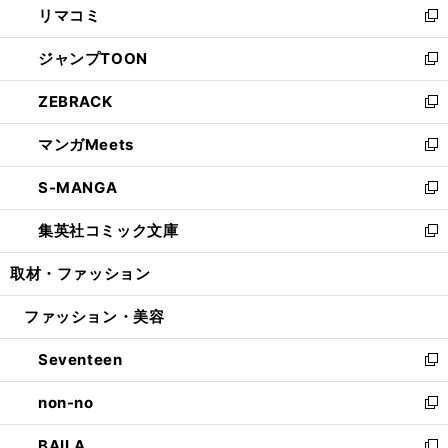
リマコミ
で
ド
ィ
い
新
開
ウ
ン
ウ
し
ジャンプTOON
く
で
ド
ィ
い
新
開
ウ
ン
ウ
し
ZEBRACK
く
で
ド
ィ
い
新
開
ウ
ン
ウ
し
マンガMeets
く
で
ド
ィ
い
新
開
ウ
ン
ウ
し
S-MANGA
く
で
ド
ィ
い
新
開
ウ
ン
ウ
し
集英社コミック文庫
く
で
ド
ィ
い
新
開
ウ
ン
ウ
し
取材・ファッション
く
で
ド
ィ
い
開
ウ
ン
ウ
ファッション・美容
く
で
ド
ィ
開
ウ
ン
Seventeen
く
で
ド
新
開
ウ
し
non-no
く
で
い
新
開
ウ
し
BAILA
く
ィ