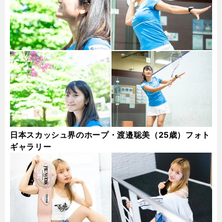
日本スカッシュ界のホープ・渡邉聡美（25歳）フォト
ギャラリー