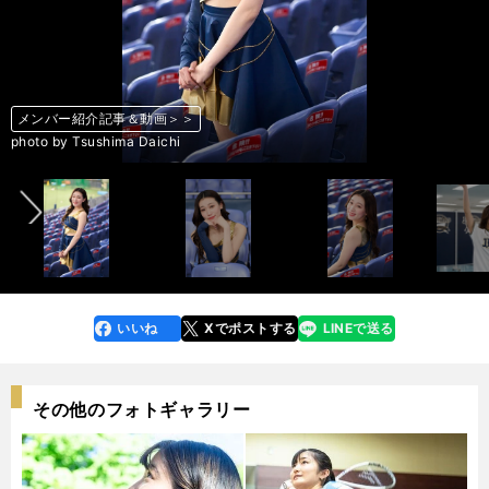
メンバー紹介記事＆動画＞＞
メンバー紹介記事＆動画＞＞
メンバー紹介記事＆動画＞＞
メンバー紹介記事＆動画＞＞
メンバー紹介記事＆動画＞＞
メンバー紹介記事＆動画＞＞
メンバー紹介記事＆動画＞＞
メンバー紹介記事＆動画＞＞
メンバー紹介記事＆動画＞＞
メンバー紹介記事＆動画＞＞
メンバー紹介記事＆動画＞＞
メンバー紹介記事＆動画＞＞
メンバー紹介記事＆動画＞＞
メンバー紹介記事＆動画＞＞
メンバー紹介記事＆動画＞＞
メンバー紹介記事＆動画＞＞
メンバー紹介記事＆動画＞＞
メンバー紹介記事＆動画＞＞
メンバー紹介記事＆動画＞＞
メンバー紹介記事＆動画＞＞
メンバー紹介記事＆動画＞＞
メンバー紹介記事＆動画＞＞
メンバー紹介記事＆動画＞＞
メンバー紹介記事＆動画＞＞
メンバー紹介記事＆動画＞＞
メンバー紹介記事＆動画＞＞
メンバー紹介記事＆動画＞＞
メンバー紹介記事＆動画＞＞
メンバー紹介記事＆動画＞＞
メンバー紹介記事＆動画＞＞
メンバー紹介記事＆動画＞＞
メンバー紹介記事＆動画＞＞
メンバー紹介記事＆動画＞＞
メンバー紹介記事＆動画＞＞
メンバー紹介記事＆動画＞＞
メンバー紹介記事＆動画＞＞
メンバー紹介記事＆動画＞＞
メンバー紹介記事＆動画＞＞
メンバー紹介記事＆動画＞＞
メンバー紹介記事＆動画＞＞
メンバー紹介記事＆動画＞＞
メンバー紹介記事＆動画＞＞
メンバー紹介記事＆動画＞＞
メンバー紹介記事＆動画＞＞
メンバー紹介記事＆動画＞＞
メンバー紹介記事＆動画＞＞
メンバー紹介記事＆動画＞＞
メンバー紹介記事＆動画＞＞
メンバー紹介記事＆動画＞＞
メンバー紹介記事＆動画＞＞
メンバー紹介記事＆動画＞＞
メンバー紹介記事＆動画＞＞
メンバー紹介記事＆動画＞＞
メンバー紹介記事＆動画＞＞
メンバー紹介記事＆動画＞＞
メンバー紹介記事＆動画＞＞
メンバー紹介記事＆動画＞＞
メンバー紹介記事＆動画＞＞
メンバー紹介記事＆動画＞＞
メンバー紹介記事＆動画＞＞
前へ
photo by Tsushima Daichi
photo by Tsushima Daichi
photo by Tsushima Daichi
photo by Tsushima Daichi
photo by Tsushima Daichi
photo by Tsushima Daichi
photo by Tsushima Daichi
photo by Tsushima Daichi
photo by Tsushima Daichi
photo by Tsushima Daichi
photo by Tsushima Daichi
photo by Tsushima Daichi
photo by Tsushima Daichi
photo by Tsushima Daichi
photo by Tsushima Daichi
photo by Tsushima Daichi
photo by Tsushima Daichi
photo by Tsushima Daichi
photo by Tsushima Daichi
photo by Tsushima Daichi
photo by Tsushima Daichi
photo by Tsushima Daichi
photo by Tsushima Daichi
photo by Tsushima Daichi
photo by Tsushima Daichi
photo by Tsushima Daichi
photo by Tsushima Daichi
photo by Tsushima Daichi
photo by Tsushima Daichi
photo by Tsushima Daichi
photo by Tsushima Daichi
photo by Tsushima Daichi
photo by Tsushima Daichi
photo by Tsushima Daichi
photo by Tsushima Daichi
photo by Tsushima Daichi
photo by Tsushima Daichi
photo by Tsushima Daichi
photo by Tsushima Daichi
photo by Tsushima Daichi
photo by Tsushima Daichi
photo by Tsushima Daichi
photo by Tsushima Daichi
photo by Tsushima Daichi
photo by Tsushima Daichi
photo by Tsushima Daichi
photo by Tsushima Daichi
photo by Tsushima Daichi
photo by Tsushima Daichi
photo by Tsushima Daichi
photo by Tsushima Daichi
photo by Tsushima Daichi
photo by Tsushima Daichi
photo by Tsushima Daichi
photo by Tsushima Daichi
photo by Tsushima Daichi
photo by Tsushima Daichi
photo by Tsushima Daichi
photo by Tsushima Daichi
photo by Tsushima Daichi
いいね
Xでポストする
LINEで送る
line
faceboo
x
k
その他のフォトギャラリー