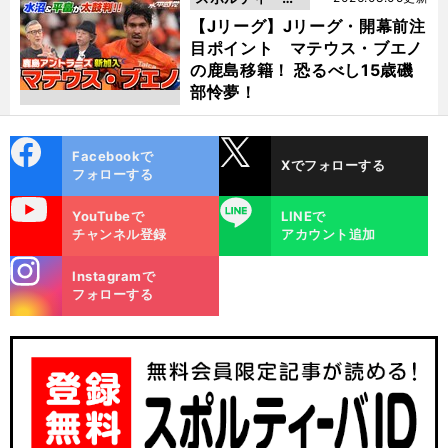
動画
【Jリーグ】Jリーグ・開幕前注
目ポイント マテウス・ブエノ
の鹿島移籍！ 恐るべし15歳磯
部怜夢！
cebo
X
Facebookで
Xでフォローする
ok
フォローする
uTube
LINE
YouTubeで
LINEで
チャンネル登録
アカウント追加
stagra
Instagramで
m
フォローする