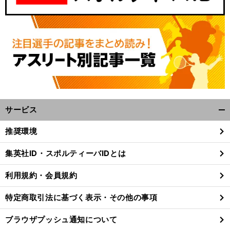
サービス
開
く/
推奨環境
閉
じ
集英社ID・スポルティーバIDとは
る
利用規約・会員規約
特定商取引法に基づく表示・その他の事項
ブラウザプッシュ通知について