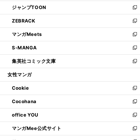
開
ウ
ン
ウ
し
ジャンプTOON
く
で
ド
ィ
い
新
開
ウ
ン
ウ
し
ZEBRACK
く
で
ド
ィ
い
新
開
ウ
ン
ウ
し
マンガMeets
く
で
ド
ィ
い
新
開
ウ
ン
ウ
し
S-MANGA
く
で
ド
ィ
い
新
開
ウ
ン
ウ
し
集英社コミック文庫
く
で
ド
ィ
い
新
開
ウ
ン
ウ
し
女性マンガ
く
で
ド
ィ
い
開
ウ
ン
ウ
Cookie
く
で
ド
ィ
新
開
ウ
ン
し
Cocohana
く
で
ド
い
新
開
ウ
ウ
し
office YOU
く
で
ィ
い
新
開
ン
ウ
し
マンガMee公式サイト
く
ド
ィ
い
新
ウ
ン
ウ
し