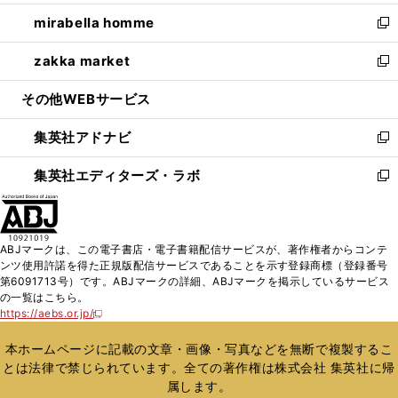
開
ウ
ン
ウ
し
mirabella homme
く
で
ド
ィ
い
新
開
ウ
ン
ウ
し
zakka market
く
で
ド
ィ
い
新
開
ウ
ン
ウ
し
その他WEBサービス
く
で
ド
ィ
い
開
ウ
ン
ウ
集英社アドナビ
く
で
ド
ィ
新
開
ウ
ン
し
集英社エディターズ・ラボ
く
で
ド
い
新
開
ウ
ウ
し
く
で
ィ
い
開
ン
ウ
ABJマークは、この電子書店・電子書籍配信サービスが、著作権者からコンテ
く
ド
ィ
ンツ使用許諾を得た正規版配信サービスであることを示す登録商標（登録番号
ウ
ン
第6091713号）です。ABJマークの詳細、ABJマークを掲示しているサービス
で
ド
の一覧はこちら。
開
ウ
https://aebs.or.jp/
新
く
で
し
い
開
本ホームページに記載の文章・画像・写真などを無断で複製するこ
ウ
く
とは法律で禁じられています。全ての著作権は株式会社 集英社に帰
ィ
属します。
ン