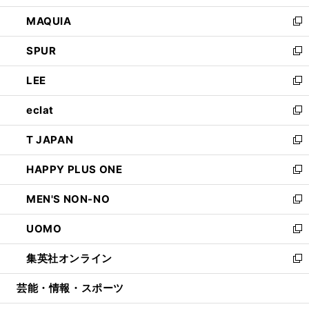
ン
ウ
し
MAQUIA
ド
ィ
い
新
ウ
ン
ウ
し
SPUR
で
ド
ィ
い
新
開
ウ
ン
ウ
し
LEE
く
で
ド
ィ
い
新
開
ウ
ン
ウ
し
eclat
く
で
ド
ィ
い
新
開
ウ
ン
ウ
し
T JAPAN
く
で
ド
ィ
い
新
開
ウ
ン
ウ
し
HAPPY PLUS ONE
く
で
ド
ィ
い
新
開
ウ
ン
ウ
し
MEN'S NON-NO
く
で
ド
ィ
い
新
開
ウ
ン
ウ
し
UOMO
く
で
ド
ィ
い
新
開
ウ
ン
ウ
し
集英社オンライン
く
で
ド
ィ
い
新
開
ウ
ン
ウ
し
芸能・情報・スポーツ
く
で
ド
ィ
い
開
ウ
ン
ウ