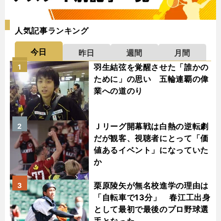
人気記事ランキング
今日
昨日
週間
月間
羽生結弦を覚醒させた「誰かの
1
ために」の思い 五輪連覇の偉
業への道のり
Ｊリーグ開幕戦は白熱の逆転劇
2
だが観客、視聴者にとって「価
値あるイベント」になっていた
か
栗原陵矢が無名校進学の理由は
3
「自転車で13分」 春江工出身
として最初で最後のプロ野球選