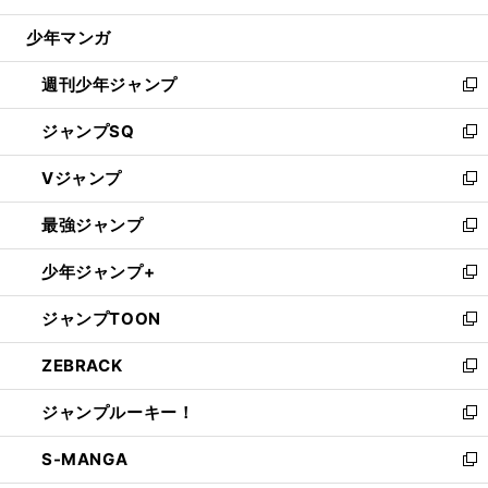
閉
ウ
じ
少年マンガ
で
る
開
週刊少年ジャンプ
く
新
し
ジャンプSQ
い
新
ウ
し
Vジャンプ
ィ
い
新
ン
ウ
し
最強ジャンプ
ド
ィ
い
新
ウ
ン
ウ
し
少年ジャンプ+
で
ド
ィ
い
新
開
ウ
ン
ウ
し
ジャンプTOON
く
で
ド
ィ
い
新
開
ウ
ン
ウ
し
ZEBRACK
く
で
ド
ィ
い
新
開
ウ
ン
ウ
し
ジャンプルーキー！
く
で
ド
ィ
い
新
開
ウ
ン
ウ
し
S-MANGA
く
で
ド
ィ
い
新
開
ウ
ン
ウ
し