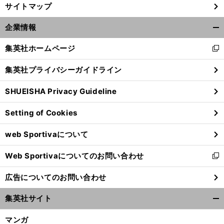
サイトマップ
企業情報
開
く/
集英社ホームページ
新
閉
し
じ
集英社プライバシーガイドライン
い
る
ウ
SHUEISHA Privacy Guideline
ィ
ン
Setting of Cookies
ド
ウ
web Sportivaについて
で
開
Web Sportivaについてのお問い合わせ
く
新
し
広告についてのお問い合わせ
い
ウ
集英社サイト
ィ
開
ン
く/
マンガ
ド