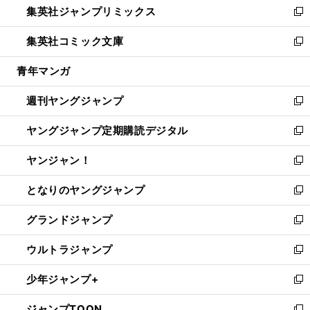
集英社ジャンプリミックス
く
で
ド
ィ
い
新
開
ウ
ン
ウ
し
集英社コミック文庫
く
で
ド
ィ
い
新
開
ウ
ン
ウ
し
青年マンガ
く
で
ド
ィ
い
開
ウ
ン
ウ
週刊ヤングジャンプ
く
で
ド
ィ
新
開
ウ
ン
し
ヤングジャンプ定期購読デジタル
く
で
ド
い
新
開
ウ
ウ
し
ヤンジャン！
く
で
ィ
い
新
開
ン
ウ
し
となりのヤングジャンプ
く
ド
ィ
い
新
ウ
ン
ウ
し
グランドジャンプ
で
ド
ィ
い
新
開
ウ
ン
ウ
し
ウルトラジャンプ
く
で
ド
ィ
い
新
開
ウ
ン
ウ
し
少年ジャンプ+
く
で
ド
ィ
い
新
開
ウ
ン
ウ
し
ジャンプTOON
く
で
ド