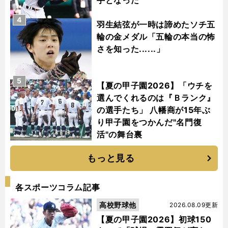
手となった
4
羽生結弦が一時は諦めたソチ五
輪の金メダル「五輪の本当の怖
さを知った......」
5
【夏の甲子園2026】「ウチを
選んでくれるのは『Ｂランク』
の選手たち」 八幡商が15年ぶ
り甲子園をつかんだ"名門復
活"の舞台裏
もっと見る
各スポーツコラム記事
高校野球他
2026.08.09更新
【夏の甲子園2026】初球150