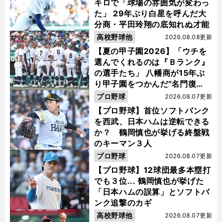
キロで「球場の雰囲気が変わっ
た」 29年ぶり白星を呼んだ大
分商・平田玲翔の底知れぬ才能
高校野球他
2026.08.08更新
【夏の甲子園2026】「ウチを
選んでくれるのは『Ｂランク』
の選手たち」 八幡商が15年ぶ
り甲子園をつかんだ"名門復
活"の舞台裏
プロ野球
2026.08.07更新
【プロ野球】首位ソフトバンク
を西武、日本ハムは逆転できる
か？ 鶴岡慎也が挙げる終盤戦
のキーマン３人
プロ野球
2026.08.07更新
【プロ野球】12球団最多本塁打
でも３位... 鶴岡慎也が挙げた
「日本ハムの誤算」とソフトバ
ンク追撃のカギ
高校野球他
2026.08.07更新