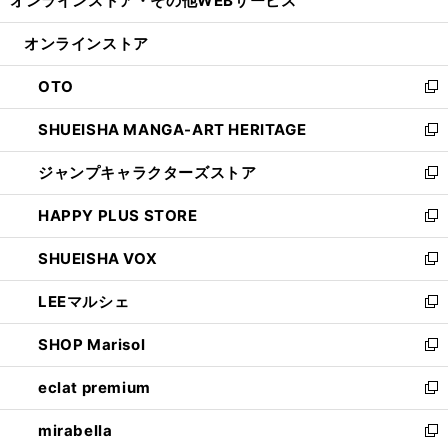
オンラインストア・
その他WEBサービス
く
で
ィ
い
開
ン
ウ
オンラインストア
く
ド
ィ
ウ
ン
OTO
で
ド
新
開
ウ
し
SHUEISHA MANGA-ART HERITAGE
く
で
い
新
開
ウ
し
ジャンプキャラクターズストア
く
ィ
い
新
ン
ウ
し
HAPPY PLUS STORE
ド
ィ
い
新
ウ
ン
ウ
し
SHUEISHA VOX
で
ド
ィ
い
新
開
ウ
ン
ウ
し
LEEマルシェ
く
で
ド
ィ
い
新
開
ウ
ン
ウ
し
SHOP Marisol
く
で
ド
ィ
い
新
開
ウ
ン
ウ
し
eclat premium
く
で
ド
ィ
い
新
開
ウ
ン
ウ
し
mirabella
く
で
ド
ィ
い
新