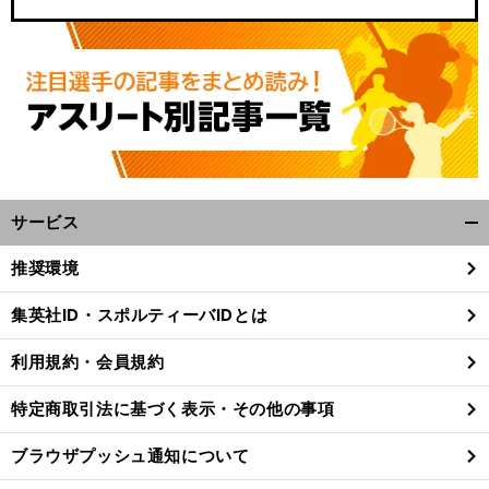
サービス
開
く/
推奨環境
ロ
残
、
」
閉
ッテ→阪神→DeNAを渡り歩いた久保康友が日本プロ野球界を嫌う理由「
りたいとかも思わないし
残る価値もない
じ
集英社ID・スポルティーバIDとは
る
利用規約・会員規約
特定商取引法に基づく表示・その他の事項
ブラウザプッシュ通知について