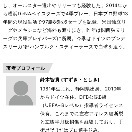
し、オールスター選出やリリーフも経験した。2014年か
ら横浜DeNAベイスターズで4季プレー。日本プロ野球13
年間の現役生活で97勝86敗6セーブを記録。米国独立リ
ーグやメキシコなど海外も渡り歩き、昨年は関西独立リ
ーグの兵庫ブレイバーズに所属。今季はドイツのブンデ
スリーガ1部ハンブルク・スティーラーズで白球を追う。
著者プロフィール
鈴木智貴 (すずき・としき)
1981年生まれ、静岡県出身。2010年
からドイツ在住。DFB公認B級
（UEFA−Bレベル）指導者ライセンス
保有。これまでに左右アキレス腱断裂
と左膝半月板損傷を経験しており、手
術歴"だけ"はプロ選手並み。