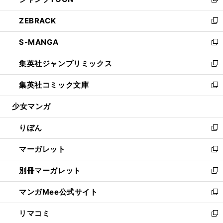
ィ
い
新
開
ウ
ン
ウ
し
ZEBRACK
く
で
ド
ィ
い
新
開
ウ
ン
ウ
し
S-MANGA
く
で
ド
ィ
い
新
開
ウ
ン
ウ
し
集英社ジャンプリミックス
く
で
ド
ィ
い
新
開
ウ
ン
ウ
し
集英社コミック文庫
く
で
ド
ィ
い
新
開
ウ
ン
ウ
し
少女マンガ
く
で
ド
ィ
い
開
ウ
ン
ウ
りぼん
く
で
ド
ィ
新
開
ウ
ン
し
マーガレット
く
で
ド
い
新
開
ウ
ウ
し
別冊マーガレット
く
で
ィ
い
新
開
ン
ウ
し
マンガMee公式サイト
く
ド
ィ
い
新
ウ
ン
ウ
し
リマコミ
で
ド
ィ
い
新