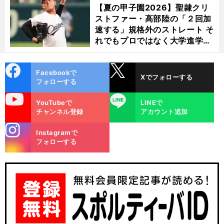
【夏の甲子園2026】聖隷クリ
ストファー・高部陸の「２回加
速する」規格外のストレート そ
れでもプロではなく大学進学を
選ぶ理由
cebo
X
Facebookで
Xでフォローする
ok
フォローする
uTube
LINE
YouTubeで
LINEで
チャンネル登録
アカウント追加
stagra
Instagramで
m
フォローする