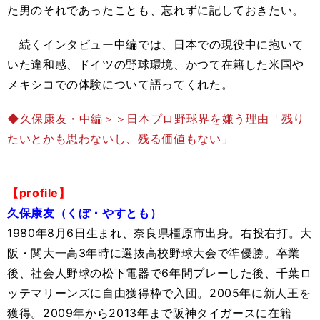
た男のそれであったことも、忘れずに記しておきたい。
続くインタビュー中編では、日本での現役中に抱いて
いた違和感、ドイツの野球環境、かつて在籍した米国や
メキシコでの体験について語ってくれた。
◆久保康友・中編＞＞日本プロ野球界を嫌う理由「残り
たいとかも思わないし、残る価値もない」
【profile】
久保康友（くぼ・やすとも）
1980年8月6日生まれ、奈良県橿原市出身。右投右打。大
阪・関大一高3年時に選抜高校野球大会で準優勝。卒業
後、社会人野球の松下電器で6年間プレーした後、千葉ロ
ッテマリーンズに自由獲得枠で入団。2005年に新人王を
獲得。2009年から2013年まで阪神タイガースに在籍