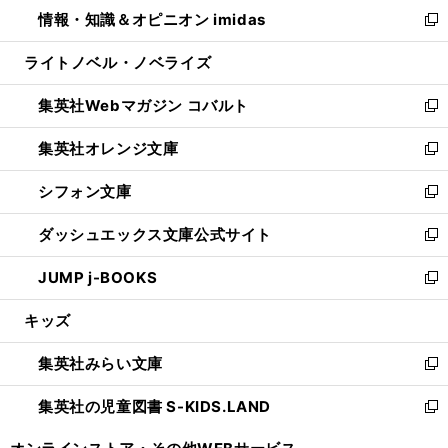
ウ
し
情報・知識＆オピニオン imidas
く
で
ド
ィ
い
新
開
ウ
ン
ウ
し
ライトノベル・ノベライズ
く
で
ド
ィ
い
開
ウ
ン
ウ
集英社Webマガジン コバルト
く
で
ド
ィ
新
開
ウ
ン
し
集英社オレンジ文庫
く
で
ド
い
新
開
ウ
ウ
し
シフォン文庫
く
で
ィ
い
新
開
ン
ウ
し
ダッシュエックス文庫公式サイト
く
ド
ィ
い
新
ウ
ン
ウ
し
JUMP j-BOOKS
で
ド
ィ
い
新
開
ウ
ン
ウ
し
キッズ
く
で
ド
ィ
い
開
ウ
ン
ウ
集英社みらい文庫
く
で
ド
ィ
新
開
ウ
ン
し
集英社の児童図書 S-KIDS.LAND
く
で
ド
い
新
開
ウ
ウ
し