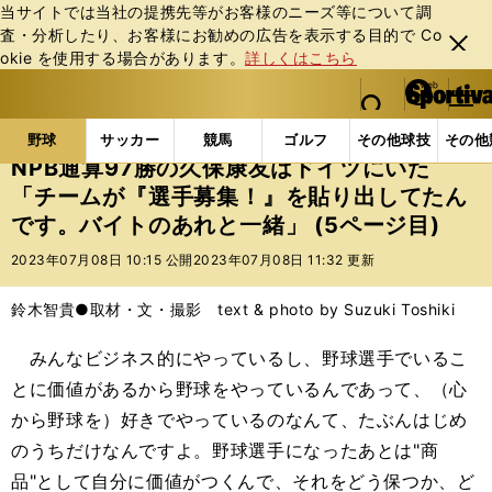
当サイトでは当社の提携先等がお客様のニーズ等について調
査・分析したり、お客様にお勧めの広告を表⽰する⽬的で Co
閉じ
okie を使⽤する場合があります。
詳しくはこちら
る
マイペ
web Sportiva (webスポルティーバ)
検索
メニュ
we
ー
野球の記事一覧
プロ野球
NPB通算97勝の久保康
b
ジ
野球
サッカー
競馬
ゴルフ
その他球技
その他
ス
NPB通算97勝の久保康友はドイツにいた
ポ
「チームが『選手募集！』を貼り出してたん
ル
です。バイトのあれと一緒」 (5ページ目)
テ
ィ
2023年07月08日 10:15 公開
2023年07月08日 11:32 更新
ー
バ
鈴木智貴●取材・文・撮影 text & photo by Suzuki Toshiki
みんなビジネス的にやっているし、野球選手でいるこ
とに価値があるから野球をやっているんであって、（心
から野球を）好きでやっているのなんて、たぶんはじめ
のうちだけなんですよ。野球選手になったあとは"商
品"として自分に価値がつくんで、それをどう保つか、ど