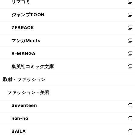
リマコミ
で
ド
ィ
い
新
開
ウ
ン
ウ
し
ジャンプTOON
く
で
ド
ィ
い
新
開
ウ
ン
ウ
し
ZEBRACK
く
で
ド
ィ
い
新
開
ウ
ン
ウ
し
マンガMeets
く
で
ド
ィ
い
新
開
ウ
ン
ウ
し
S-MANGA
く
で
ド
ィ
い
新
開
ウ
ン
ウ
し
集英社コミック文庫
く
で
ド
ィ
い
新
開
ウ
ン
ウ
し
取材・ファッション
く
で
ド
ィ
い
開
ウ
ン
ウ
ファッション・美容
く
で
ド
ィ
開
ウ
ン
Seventeen
く
で
ド
新
開
ウ
し
non-no
く
で
い
新
開
ウ
し
BAILA
く
ィ
い
新