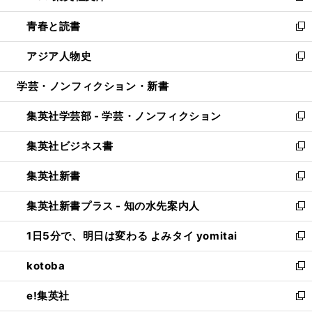
ウ
ン
ウ
し
青春と読書
で
ド
ィ
い
新
開
ウ
ン
ウ
し
アジア人物史
く
で
ド
ィ
い
新
開
ウ
ン
ウ
し
学芸・ノンフィクション・新書
く
で
ド
ィ
い
開
ウ
ン
ウ
集英社学芸部 - 学芸・ノンフィクション
く
で
ド
ィ
新
開
ウ
ン
し
集英社ビジネス書
く
で
ド
い
新
開
ウ
ウ
し
集英社新書
く
で
ィ
い
新
開
ン
ウ
し
集英社新書プラス - 知の水先案内人
く
ド
ィ
い
新
ウ
ン
ウ
し
1日5分で、明日は変わる よみタイ yomitai
で
ド
ィ
い
新
開
ウ
ン
ウ
し
kotoba
く
で
ド
ィ
い
新
開
ウ
ン
ウ
し
e!集英社
く
で
ド
ィ
い
新
開
ウ
ン