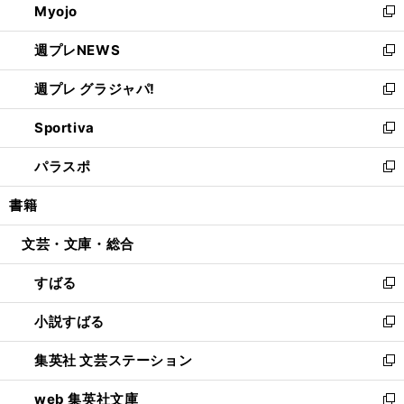
Myojo
く
で
ド
ィ
新
開
ウ
ン
し
週プレNEWS
く
で
ド
い
新
開
ウ
ウ
し
週プレ グラジャパ!
く
で
ィ
い
新
開
ン
ウ
し
Sportiva
く
ド
ィ
い
新
ウ
ン
ウ
し
パラスポ
で
ド
ィ
い
新
開
ウ
ン
ウ
し
書籍
く
で
ド
ィ
い
開
ウ
ン
ウ
文芸・文庫・総合
く
で
ド
ィ
開
ウ
ン
すばる
く
で
ド
新
開
ウ
し
小説すばる
く
で
い
新
開
ウ
し
集英社 文芸ステーション
く
ィ
い
新
ン
ウ
し
web 集英社文庫
ド
ィ
い
新