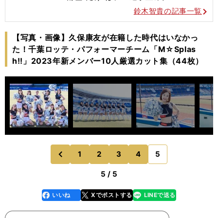
鈴木智貴の記事一覧
【写真・画像】久保康友が在籍した時代はいなかっ
た！千葉ロッテ・パフォーマーチーム「M☆Splas
h!!」2023年新メンバー10人厳選カット集（44枚）
1
2
3
4
5
のページへ
前
5 / 5
いいね
Xでポストする
LINEで送る
line
faceboo
x
k