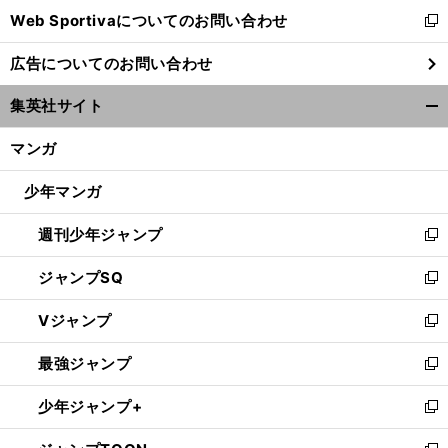
Web Sportivaについてのお問い合わせ
く
新
し
広告についてのお問い合わせ
い
ウ
集英社サイト
ィ
開
ン
く/
マンガ
ド
閉
ウ
じ
少年マンガ
で
る
開
週刊少年ジャンプ
く
新
し
ジャンプSQ
い
新
ウ
し
Vジャンプ
ィ
い
新
ン
ウ
し
最強ジャンプ
ド
ィ
い
新
ウ
ン
ウ
し
少年ジャンプ+
で
ド
ィ
い
新
開
ウ
ン
ウ
し