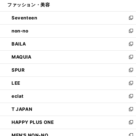
ファッション・美容
く
で
ド
ィ
開
ウ
ン
Seventeen
く
で
ド
新
開
ウ
し
non-no
く
で
い
新
開
ウ
し
BAILA
く
ィ
い
新
ン
ウ
し
MAQUIA
ド
ィ
い
新
ウ
ン
ウ
し
SPUR
で
ド
ィ
い
新
開
ウ
ン
ウ
し
LEE
く
で
ド
ィ
い
新
開
ウ
ン
ウ
し
eclat
く
で
ド
ィ
い
新
開
ウ
ン
ウ
し
T JAPAN
く
で
ド
ィ
い
新
開
ウ
ン
ウ
し
HAPPY PLUS ONE
く
で
ド
ィ
い
新
開
ウ
ン
ウ
し
MEN'S NON-NO
く
で
ド
ィ