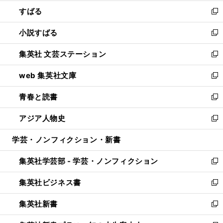
開
ウ
ン
すばる
く
で
ド
新
開
ウ
し
小説すばる
く
で
い
新
開
ウ
し
集英社 文芸ステーション
く
ィ
い
新
ン
ウ
し
web 集英社文庫
ド
ィ
い
新
ウ
ン
ウ
し
青春と読書
で
ド
ィ
い
新
開
ウ
ン
ウ
し
アジア人物史
く
で
ド
ィ
い
新
開
ウ
ン
ウ
し
学芸・ノンフィクション・新書
く
で
ド
ィ
い
開
ウ
ン
ウ
集英社学芸部 - 学芸・ノンフィクション
く
で
ド
ィ
新
開
ウ
ン
し
集英社ビジネス書
く
で
ド
い
新
開
ウ
ウ
し
集英社新書
く
で
ィ
い
新
開
ン
ウ
し