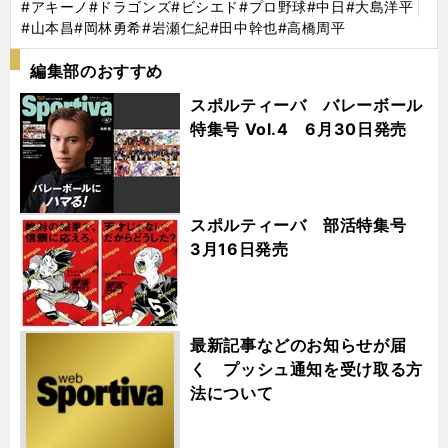
#アキーノ
#ドラゴンズ
#ビシエド
#プロ野球
#中日
#大島洋平
#山本昌
#岡林勇希
#岩瀬仁紀
#田中幹也
#高橋周平
編集部のおすすめ
スポルティーバ バレーボール
特集号 Vol.4 6月30日発売
スポルティーバ 部活特集号
3月16日発売
最新記事などのお知らせが届
く プッシュ通知を受け取る方
法について