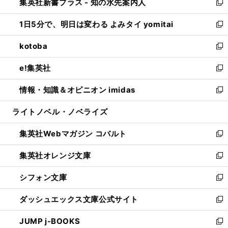
集英社新書プラス - 知の水先案内人
く
ド
ィ
い
新
ウ
ン
ウ
し
1日5分で、明日は変わる よみタイ yomitai
で
ド
ィ
い
新
開
ウ
ン
ウ
し
kotoba
く
で
ド
ィ
い
新
開
ウ
ン
ウ
し
e!集英社
く
で
ド
ィ
い
新
開
ウ
ン
ウ
し
情報・知識＆オピニオン imidas
く
で
ド
ィ
い
新
開
ウ
ン
ウ
し
ライトノベル・ノベライズ
く
で
ド
ィ
い
開
ウ
ン
ウ
集英社Webマガジン コバルト
く
で
ド
ィ
新
開
ウ
ン
し
集英社オレンジ文庫
く
で
ド
い
新
開
ウ
ウ
し
シフォン文庫
く
で
ィ
い
新
開
ン
ウ
し
ダッシュエックス文庫公式サイト
く
ド
ィ
い
新
ウ
ン
ウ
し
JUMP j-BOOKS
で
ド
ィ
い
新