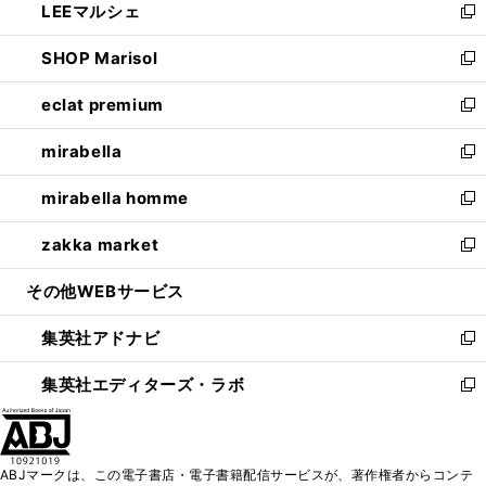
LEEマルシェ
く
で
ド
ィ
い
新
開
ウ
ン
ウ
し
SHOP Marisol
く
で
ド
ィ
い
新
開
ウ
ン
ウ
し
eclat premium
く
で
ド
ィ
い
新
開
ウ
ン
ウ
し
mirabella
く
で
ド
ィ
い
新
開
ウ
ン
ウ
し
mirabella homme
く
で
ド
ィ
い
新
開
ウ
ン
ウ
し
zakka market
く
で
ド
ィ
い
新
開
ウ
ン
ウ
し
その他WEBサービス
く
で
ド
ィ
い
開
ウ
ン
ウ
集英社アドナビ
く
で
ド
ィ
新
開
ウ
ン
し
集英社エディターズ・ラボ
く
で
ド
い
新
開
ウ
ウ
し
く
で
ィ
い
開
ン
ウ
ABJマークは、この電子書店・電子書籍配信サービスが、著作権者からコンテ
く
ド
ィ