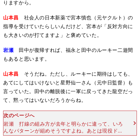
りますから。
山本昌
社会人の日本新薬で宮本慎也（元ヤクルト）の
指導を受けていたらしいんだけど、宮本が「反対方向に
も大きいのが打てますよ」と褒めていた。
岩瀬
田中が復帰すれば、福永と田中のルーキー二遊間
もあると思います。
山本昌
そうだね。ただし、ルーキーに期待はしても、
あてにしてはいけないと星野仙一さん（元中日監督）も
言っていた。田中の離脱後に一軍に戻ってきた龍空だっ
て、黙ってはいないだろうからね。
次のページへ
岩瀬 打線の組み方が去年と明らかに違って、いろ
んなパターンが組めそうですよね。あとは現役ドラ
フトでDeNAから加入した細川（成也）、大卒２年