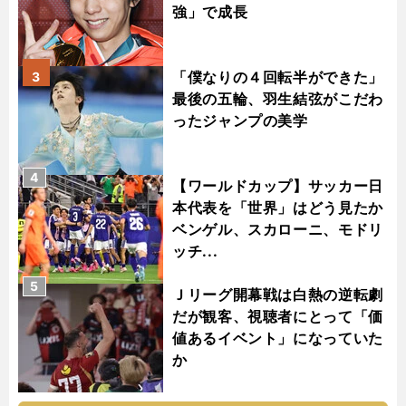
強」で成長
「僕なりの４回転半ができた」
3
最後の五輪、羽生結弦がこだわ
ったジャンプの美学
4
【ワールドカップ】サッカー日
本代表を「世界」はどう見たか
ベンゲル、スカローニ、モドリ
ッチ...
5
Ｊリーグ開幕戦は白熱の逆転劇
だが観客、視聴者にとって「価
値あるイベント」になっていた
か