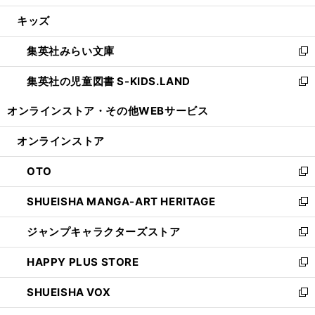
開
ウ
ン
ウ
し
キッズ
く
で
ド
ィ
い
開
ウ
ン
ウ
集英社みらい文庫
く
で
ド
ィ
新
開
ウ
ン
し
集英社の児童図書 S-KIDS.LAND
く
で
ド
い
新
開
ウ
ウ
し
オンラインストア・
その他WEBサービス
く
で
ィ
い
開
ン
ウ
オンラインストア
く
ド
ィ
ウ
ン
OTO
で
ド
新
開
ウ
し
SHUEISHA MANGA-ART HERITAGE
く
で
い
新
開
ウ
し
ジャンプキャラクターズストア
く
ィ
い
新
ン
ウ
し
HAPPY PLUS STORE
ド
ィ
い
新
ウ
ン
ウ
し
SHUEISHA VOX
で
ド
ィ
い
新
開
ウ
ン
ウ
し