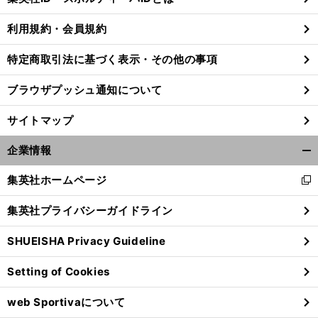
る
利用規約・会員規約
特定商取引法に基づく表示・その他の事項
前
へ
ブラウザプッシュ通知について
サイトマップ
企業情報
開
く/
集英社ホームページ
新
閉
し
じ
集英社プライバシーガイドライン
い
る
ウ
SHUEISHA Privacy Guideline
ィ
ン
Setting of Cookies
ド
ウ
web Sportivaについて
で
開