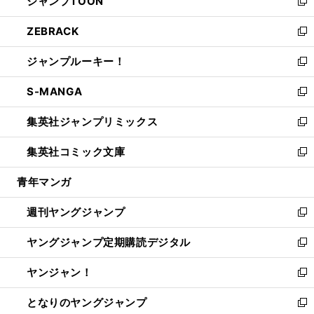
ジャンプTOON
く
で
ド
ィ
い
新
開
ウ
ン
ウ
し
ZEBRACK
く
で
ド
ィ
い
新
開
ウ
ン
ウ
し
ジャンプルーキー！
く
で
ド
ィ
い
新
開
ウ
ン
ウ
し
S-MANGA
く
で
ド
ィ
い
新
開
ウ
ン
ウ
し
集英社ジャンプリミックス
く
で
ド
ィ
い
新
開
ウ
ン
ウ
し
集英社コミック文庫
く
で
ド
ィ
い
新
開
ウ
ン
ウ
し
青年マンガ
く
で
ド
ィ
い
開
ウ
ン
ウ
週刊ヤングジャンプ
く
で
ド
ィ
新
開
ウ
ン
し
ヤングジャンプ定期購読デジタル
く
で
ド
い
新
開
ウ
ウ
し
ヤンジャン！
く
で
ィ
い
新
開
ン
ウ
し
となりのヤングジャンプ
く
ド
ィ
い
新