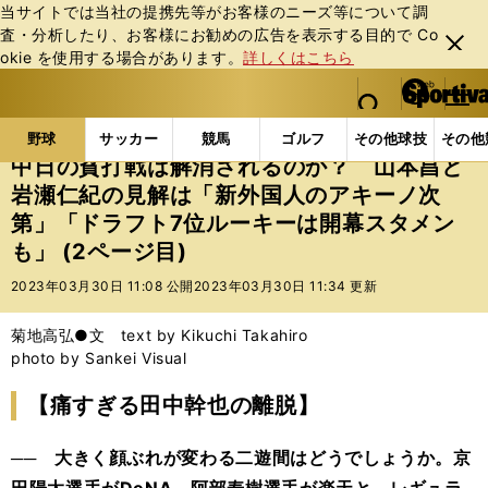
当サイトでは当社の提携先等がお客様のニーズ等について調
査・分析したり、お客様にお勧めの広告を表⽰する⽬的で Co
閉じ
okie を使⽤する場合があります。
詳しくはこちら
る
マイペ
web Sportiva (webスポルティーバ)
検索
メニュ
we
ー
野球の記事一覧
プロ野球
中日の貧打戦は解消され
b
ジ
野球
サッカー
競馬
ゴルフ
その他球技
その他
ス
中日の貧打戦は解消されるのか？ 山本昌と
ポ
岩瀬仁紀の見解は「新外国人のアキーノ次
ル
第」「ドラフト7位ルーキーは開幕スタメン
テ
ィ
も」 (2ページ目)
ー
2023年03月30日 11:08 公開
2023年03月30日 11:34 更新
バ
菊地高弘●文 text by Kikuchi Takahiro
photo by Sankei Visual
【痛すぎる田中幹也の離脱】
── 大きく顔ぶれが変わる二遊間はどうでしょうか。京