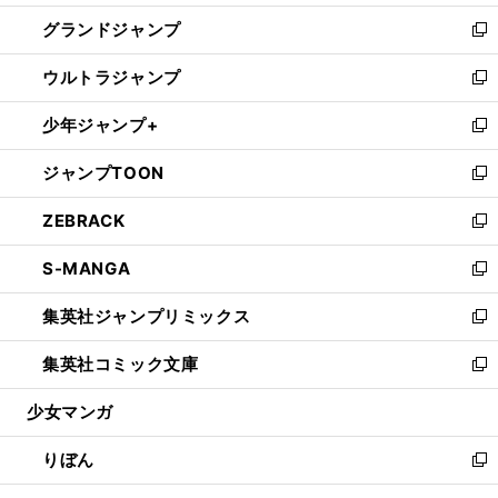
ウ
ン
ウ
し
グランドジャンプ
で
ド
ィ
い
新
開
ウ
ン
ウ
し
ウルトラジャンプ
く
で
ド
ィ
い
新
開
ウ
ン
ウ
し
少年ジャンプ+
く
で
ド
ィ
い
新
開
ウ
ン
ウ
し
ジャンプTOON
く
で
ド
ィ
い
新
開
ウ
ン
ウ
し
ZEBRACK
く
で
ド
ィ
い
新
開
ウ
ン
ウ
し
S-MANGA
く
で
ド
ィ
い
新
開
ウ
ン
ウ
し
集英社ジャンプリミックス
く
で
ド
ィ
い
新
開
ウ
ン
ウ
し
集英社コミック文庫
く
で
ド
ィ
い
新
開
ウ
ン
ウ
し
少女マンガ
く
で
ド
ィ
い
開
ウ
ン
ウ
りぼん
く
で
ド
ィ
新
開
ウ
ン
し