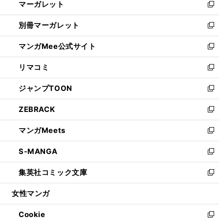
マーガレット
く
で
ド
い
新
開
ウ
ウ
し
別冊マーガレット
く
で
ィ
い
新
開
ン
ウ
し
マンガMee公式サイト
く
ド
ィ
い
新
ウ
ン
ウ
し
リマコミ
で
ド
ィ
い
新
開
ウ
ン
ウ
し
ジャンプTOON
く
で
ド
ィ
い
新
開
ウ
ン
ウ
し
ZEBRACK
く
で
ド
ィ
い
新
開
ウ
ン
ウ
し
マンガMeets
く
で
ド
ィ
い
新
開
ウ
ン
ウ
し
S-MANGA
く
で
ド
ィ
い
新
開
ウ
ン
ウ
し
集英社コミック文庫
く
で
ド
ィ
い
新
開
ウ
ン
ウ
し
女性マンガ
く
で
ド
ィ
い
開
ウ
ン
ウ
Cookie
く
で
ド
ィ
新