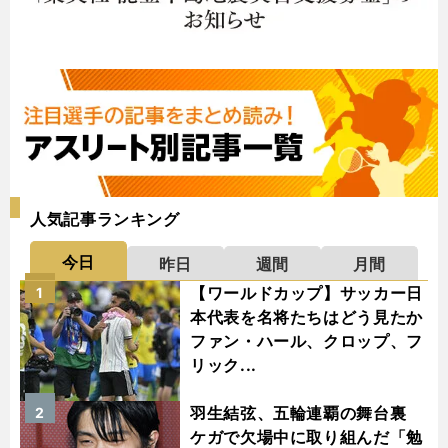
人気記事ランキング
今日
昨日
週間
月間
【ワールドカップ】サッカー日
1
本代表を名将たちはどう見たか
ファン・ハール、クロップ、フ
リック...
羽生結弦、五輪連覇の舞台裏
2
ケガで欠場中に取り組んだ「勉