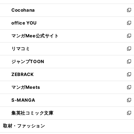
開
ウ
ン
し
Cocohana
く
で
ド
い
新
開
ウ
ウ
し
office YOU
く
で
ィ
い
新
開
ン
ウ
し
マンガMee公式サイト
く
ド
ィ
い
新
ウ
ン
ウ
し
リマコミ
で
ド
ィ
い
新
開
ウ
ン
ウ
し
ジャンプTOON
く
で
ド
ィ
い
新
開
ウ
ン
ウ
し
ZEBRACK
く
で
ド
ィ
い
新
開
ウ
ン
ウ
し
マンガMeets
く
で
ド
ィ
い
新
開
ウ
ン
ウ
し
S-MANGA
く
で
ド
ィ
い
新
開
ウ
ン
ウ
し
集英社コミック文庫
く
で
ド
ィ
い
新
開
ウ
ン
ウ
し
取材・ファッション
く
で
ド
ィ
い
開
ウ
ン
ウ