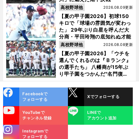
高校野球他
2026.08.09更新
【夏の甲子園2026】初球150
キロで「球場の雰囲気が変わっ
た」 29年ぶり白星を呼んだ大
分商・平田玲翔の底知れぬ才能
高校野球他
2026.08.08更新
【夏の甲子園2026】「ウチを
選んでくれるのは『Ｂランク』
の選手たち」 八幡商が15年ぶ
り甲子園をつかんだ"名門復
活"の舞台裏
cebo
X
Facebookで
Xでフォローする
ok
フォローする
uTube
LINE
YouTubeで
LINEで
チャンネル登録
アカウント追加
stagra
Instagramで
m
フォローする