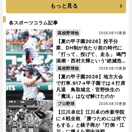
もっと見る
各スポーツコラム記事
高校野球他
2026.08.10更新
【夏の甲子園2026】投手分
業、DH制が当たり前の時代に
「打って、投げて、走る」 鳴門
渦潮・西村大輝という"絶滅危
惧種"
高校野球他
2026.08.10更新
【夏の甲子園2026】地方大会
で打率.917→甲子園では４打席
凡退 鳥取城北・宮野快生の
「魔法」はなぜ解けたのか
プロ野球
2026.08.10更新
【江川卓伝】江川卓の作新学院
に４戦全敗 「勝つためには何で
もする」と銚子商が「打倒・江
川」に燃えた雨中決戦