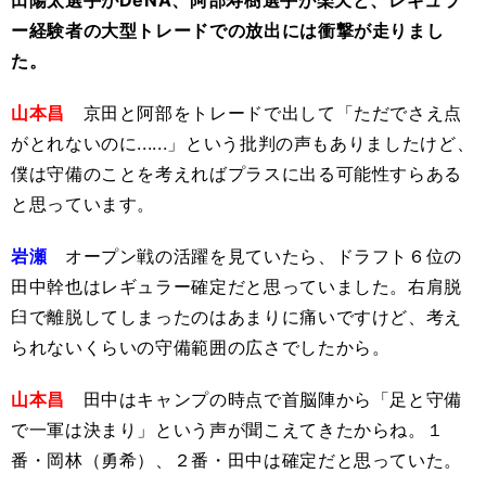
田陽太選手がDeNA、阿部寿樹選手が楽天と、レギュラ
ー経験者の大型トレードでの放出には衝撃が走りまし
た。
山本昌
京田と阿部をトレードで出して「ただでさえ点
がとれないのに......」という批判の声もありましたけど、
僕は守備のことを考えればプラスに出る可能性すらある
と思っています。
岩瀬
オープン戦の活躍を見ていたら、ドラフト６位の
田中幹也はレギュラー確定だと思っていました。右肩脱
臼で離脱してしまったのはあまりに痛いですけど、考え
られないくらいの守備範囲の広さでしたから。
山本昌
田中はキャンプの時点で首脳陣から「足と守備
で一軍は決まり」という声が聞こえてきたからね。１
番・岡林（勇希）、２番・田中は確定だと思っていた。