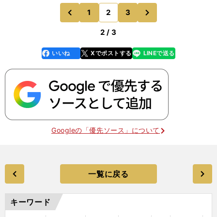
目のブライト（健太）、鵜飼（航丞）の「パワート
次
1
2
3
のページへ
のページへ
リオ」から誰か
前
2 / 3
いいね
Xでポストする
LINEで送る
line
faceboo
x
k
Googleの「優先ソース」について
一覧に戻る
キーワード