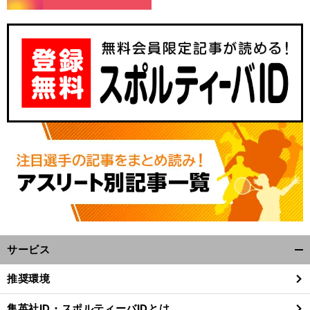
サービス
開
く/
推奨環境
閉
じ
集英社ID・スポルティーバIDとは