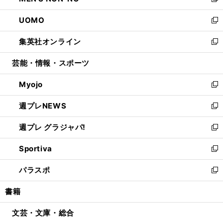
い
新
開
ウ
ン
ウ
し
UOMO
く
で
ド
ィ
い
新
開
ウ
ン
ウ
し
集英社オンライン
く
で
ド
ィ
い
新
開
ウ
ン
ウ
し
芸能・情報・スポーツ
く
で
ド
ィ
い
開
ウ
ン
ウ
Myojo
く
で
ド
ィ
新
開
ウ
ン
し
週プレNEWS
く
で
ド
い
新
開
ウ
ウ
し
週プレ グラジャパ!
く
で
ィ
い
新
開
ン
ウ
し
Sportiva
く
ド
ィ
い
新
ウ
ン
ウ
し
パラスポ
で
ド
ィ
い
新
開
ウ
ン
ウ
し
書籍
く
で
ド
ィ
い
開
ウ
ン
ウ
文芸・文庫・総合
く
で
ド
ィ