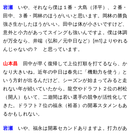
岩瀬
いや、それなら僕は１番・大島（洋平）、２番・
田中、３番・岡林のほうがいいと思います。岡林の勝負
強さ生かしたほうがいい。田中は体が小さいですけど、
意外と小力があってスイングも強いんですよ。僕は体調
が万全なら、井端（弘和／元中日など）[m1]よりやれる
んじゃないの？ と思っています。
山本昌
田中が早く復帰して上位打順を打てるなら、か
なり大きいね。近年の中日は春先に「機動力を使う」と
いう方針が出るんだけど、シーズンが始まってみると走
れない年が続いていたから。龍空やドラフト２位の村松
（開人）もいて、二遊間は若い選手の競争が活性化して
きた。ドラフト７位の福永（裕基）の開幕スタメンもあ
るかもしれない。
岩瀬
いや、福永は開幕セカンドありますよ。打力があ