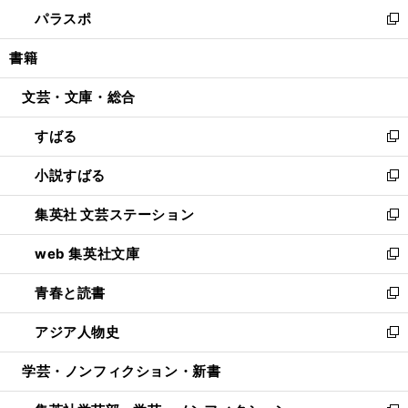
ン
ウ
し
パラスポ
で
ド
ィ
い
新
開
ウ
ン
ウ
し
書籍
く
で
ド
ィ
い
開
ウ
ン
ウ
文芸・文庫・総合
く
で
ド
ィ
開
ウ
ン
すばる
く
で
ド
新
開
ウ
し
小説すばる
く
で
い
新
開
ウ
し
集英社 文芸ステーション
く
ィ
い
新
ン
ウ
し
web 集英社文庫
ド
ィ
い
新
ウ
ン
ウ
し
青春と読書
で
ド
ィ
い
新
開
ウ
ン
ウ
し
アジア人物史
く
で
ド
ィ
い
新
開
ウ
ン
ウ
し
学芸・ノンフィクション・新書
く
で
ド
ィ
い
開
ウ
ン
ウ