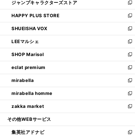
ジャンプキャラクターズストア
く
ィ
い
新
ン
ウ
し
HAPPY PLUS STORE
ド
ィ
い
新
ウ
ン
ウ
し
SHUEISHA VOX
で
ド
ィ
い
新
開
ウ
ン
ウ
し
LEEマルシェ
く
で
ド
ィ
い
新
開
ウ
ン
ウ
し
SHOP Marisol
く
で
ド
ィ
い
新
開
ウ
ン
ウ
し
eclat premium
く
で
ド
ィ
い
新
開
ウ
ン
ウ
し
mirabella
く
で
ド
ィ
い
新
開
ウ
ン
ウ
し
mirabella homme
く
で
ド
ィ
い
新
開
ウ
ン
ウ
し
zakka market
く
で
ド
ィ
い
新
開
ウ
ン
ウ
し
その他WEBサービス
く
で
ド
ィ
い
開
ウ
ン
ウ
集英社アドナビ
く
で
ド
ィ
新