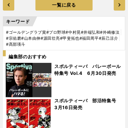
一覧に戻る
キーワード
#ゴールデングラブ賞
#プロ野球
#中村晃
#井端弘和
#外崎修汰
#宗佑磨
#山本由伸
#源田壮亮
#甲斐拓也
#福田周平
#辰己涼介
#髙部瑛斗
編集部のおすすめ
スポルティーバ バレーボール
特集号 Vol.4 6月30日発売
スポルティーバ 部活特集号
3月16日発売