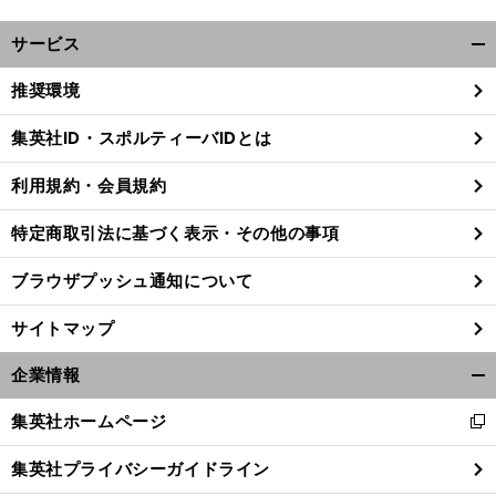
サービス
開
く/
推奨環境
閉
じ
集英社ID・スポルティーバIDとは
る
利用規約・会員規約
特定商取引法に基づく表示・その他の事項
ブラウザプッシュ通知について
サイトマップ
企業情報
開
く/
集英社ホームページ
新
閉
前
へ
し
じ
集英社プライバシーガイドライン
い
る
ウ