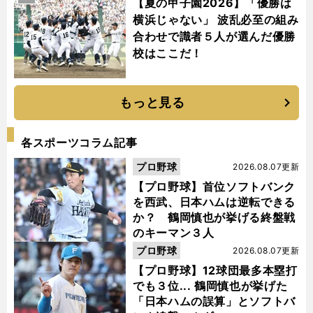
【夏の甲子園2026】「優勝は
横浜じゃない」 波乱必至の組み
合わせで識者５人が選んだ優勝
校はここだ！
もっと見る
各スポーツコラム記事
プロ野球
2026.08.07更新
【プロ野球】首位ソフトバンク
を西武、日本ハムは逆転できる
か？ 鶴岡慎也が挙げる終盤戦
のキーマン３人
プロ野球
2026.08.07更新
【プロ野球】12球団最多本塁打
でも３位... 鶴岡慎也が挙げた
「日本ハムの誤算」とソフトバ