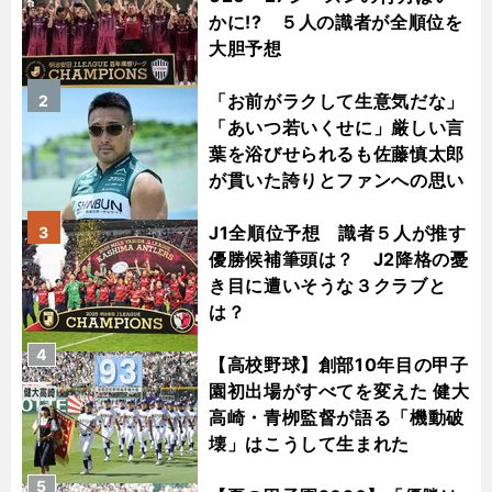
かに!? ５人の識者が全順位を
大胆予想
「お前がラクして生意気だな」
2
「あいつ若いくせに」厳しい言
葉を浴びせられるも佐藤慎太郎
が貫いた誇りとファンへの思い
J1全順位予想 識者５人が推す
3
優勝候補筆頭は？ J2降格の憂
き目に遭いそうな３クラブと
は？
4
【高校野球】創部10年目の甲子
園初出場がすべてを変えた 健大
高崎・青栁監督が語る「機動破
壊」はこうして生まれた
5