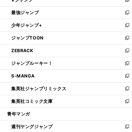
ィ
い
新
ン
ウ
し
最強ジャンプ
ド
ィ
い
新
ウ
ン
ウ
し
少年ジャンプ+
で
ド
ィ
い
新
開
ウ
ン
ウ
し
ジャンプTOON
く
で
ド
ィ
い
新
開
ウ
ン
ウ
し
ZEBRACK
く
で
ド
ィ
い
新
開
ウ
ン
ウ
し
ジャンプルーキー！
く
で
ド
ィ
い
新
開
ウ
ン
ウ
し
S-MANGA
く
で
ド
ィ
い
新
開
ウ
ン
ウ
し
集英社ジャンプリミックス
く
で
ド
ィ
い
新
開
ウ
ン
ウ
し
集英社コミック文庫
く
で
ド
ィ
い
新
開
ウ
ン
ウ
し
青年マンガ
く
で
ド
ィ
い
開
ウ
ン
ウ
週刊ヤングジャンプ
く
で
ド
ィ
新