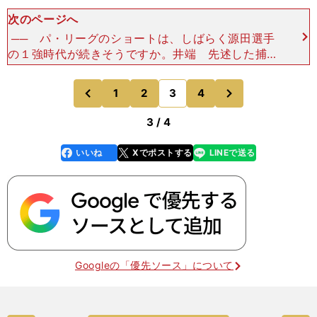
次のページへ
── パ・リーグのショートは、しばらく源田選手
の１強時代が続きそうですか。井端 先述した捕手
の「甲斐の壁」ではないですが、このポジションも
ほかのチームの遊撃手が源田選手を脅かす存在にな
次
1
2
3
4
のページへ
のページへ
らなくてはいけ
前
3 / 4
いいね
Xでポストする
LINEで送る
line
faceboo
x
k
Googleの「優先ソース」について