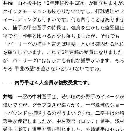
井端
山本投手は「2年連続投手四冠」が目立ちますが、
クイックモーションも抜かりないですし、打球処理やフ
ィールディングもうまいです。何も言うことはありませ
ん。捕手の甲斐選手の特長は、強肩を生かした盗塁阻止
率です。昨年と比べると少し落ちましたが、それでも
「パ・リーグの捕手と言えば甲斐」という確固たる地位
を確立しています。これで6年連続の受賞になりました
が、パ・リーグにはほかにも有能な捕手がいます。そろ
そろ"甲斐の壁"を崩さないといけないですね。
── 内野手は４人全員が複数受賞です。
井端
一塁の中村選手は、若い頃の外野手のイメージが
強いですが、グラブ捌きが柔らかく、一塁送球のショー
トバウンドを捕球するのがうまいですね。二塁手は外崎
選手が獲得しましたが、中村奨吾（ロッテ）選手、浅村
栄斗（楽天）選手と票が割れました。外崎選手はセカン