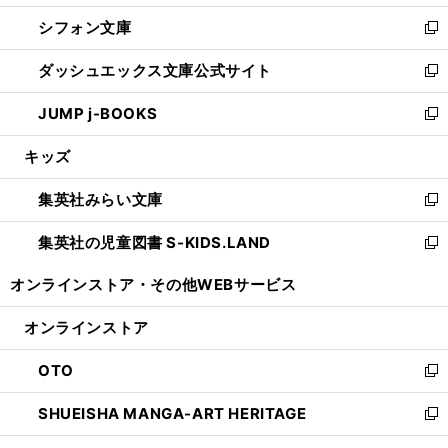
開
ウ
ウ
し
シフォン文庫
く
で
ィ
い
新
開
ン
ウ
し
ダッシュエックス文庫公式サイト
く
ド
ィ
い
新
ウ
ン
ウ
し
JUMP j-BOOKS
で
ド
ィ
い
新
開
ウ
ン
ウ
し
キッズ
く
で
ド
ィ
い
開
ウ
ン
ウ
集英社みらい文庫
く
で
ド
ィ
新
開
ウ
ン
し
集英社の児童図書 S-KIDS.LAND
く
で
ド
い
新
開
ウ
ウ
し
オンラインストア・
その他WEBサービス
く
で
ィ
い
開
ン
ウ
オンラインストア
く
ド
ィ
ウ
ン
OTO
で
ド
新
開
ウ
し
SHUEISHA MANGA-ART HERITAGE
く
で
い
新
開
ウ
し