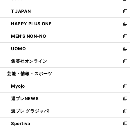
開
ウ
ン
ウ
し
T JAPAN
く
で
ド
ィ
い
新
開
ウ
ン
ウ
し
HAPPY PLUS ONE
く
で
ド
ィ
い
新
開
ウ
ン
ウ
し
MEN'S NON-NO
く
で
ド
ィ
い
新
開
ウ
ン
ウ
し
UOMO
く
で
ド
ィ
い
新
開
ウ
ン
ウ
し
集英社オンライン
く
で
ド
ィ
い
新
開
ウ
ン
ウ
し
芸能・情報・スポーツ
く
で
ド
ィ
い
開
ウ
ン
ウ
Myojo
く
で
ド
ィ
新
開
ウ
ン
し
週プレNEWS
く
で
ド
い
新
開
ウ
ウ
し
週プレ グラジャパ!
く
で
ィ
い
新
開
ン
ウ
し
Sportiva
く
ド
ィ
い
新
ウ