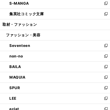
S-MANGA
く
で
ド
ィ
い
新
開
ウ
ン
ウ
し
集英社コミック文庫
く
で
ド
ィ
い
新
開
ウ
ン
ウ
し
取材・ファッション
く
で
ド
ィ
い
開
ウ
ン
ウ
ファッション・美容
く
で
ド
ィ
開
ウ
ン
Seventeen
く
で
ド
新
開
ウ
し
non-no
く
で
い
新
開
ウ
し
BAILA
く
ィ
い
新
ン
ウ
し
MAQUIA
ド
ィ
い
新
ウ
ン
ウ
し
SPUR
で
ド
ィ
い
新
開
ウ
ン
ウ
し
LEE
く
で
ド
ィ
い
新
開
ウ
ン
ウ
し
eclat
く
で
ド
ィ
い
新