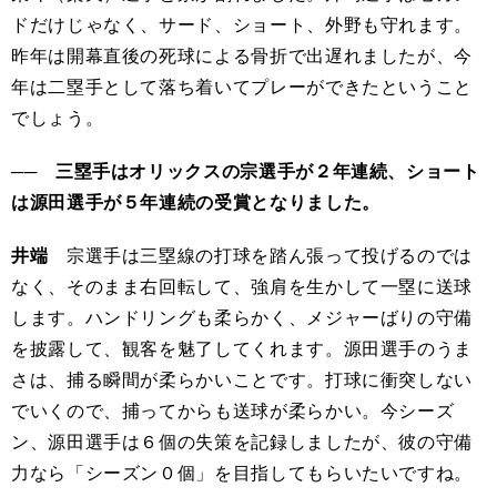
ドだけじゃなく、サード、ショート、外野も守れます。
昨年は開幕直後の死球による骨折で出遅れましたが、今
年は二塁手として落ち着いてプレーができたということ
でしょう。
── 三塁手はオリックスの宗選手が２年連続、ショート
は源田選手が５年連続の受賞となりました。
井端
宗選手は三塁線の打球を踏ん張って投げるのでは
なく、そのまま右回転して、強肩を生かして一塁に送球
します。ハンドリングも柔らかく、メジャーばりの守備
を披露して、観客を魅了してくれます。源田選手のうま
さは、捕る瞬間が柔らかいことです。打球に衝突しない
でいくので、捕ってからも送球が柔らかい。今シーズ
ン、源田選手は６個の失策を記録しましたが、彼の守備
力なら「シーズン０個」を目指してもらいたいですね。