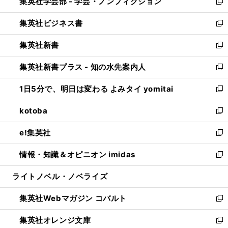
集英社学芸部 - 学芸・ノンフィクション
く
で
ド
ィ
新
開
ウ
ン
し
集英社ビジネス書
く
で
ド
い
新
開
ウ
ウ
し
集英社新書
く
で
ィ
い
新
開
ン
ウ
し
集英社新書プラス - 知の水先案内人
く
ド
ィ
い
新
ウ
ン
ウ
し
1日5分で、明日は変わる よみタイ yomitai
で
ド
ィ
い
新
開
ウ
ン
ウ
し
kotoba
く
で
ド
ィ
い
新
開
ウ
ン
ウ
し
e!集英社
く
で
ド
ィ
い
新
開
ウ
ン
ウ
し
情報・知識＆オピニオン imidas
く
で
ド
ィ
い
新
開
ウ
ン
ウ
し
ライトノベル・ノベライズ
く
で
ド
ィ
い
開
ウ
ン
ウ
集英社Webマガジン コバルト
く
で
ド
ィ
新
開
ウ
ン
し
集英社オレンジ文庫
く
で
ド
い
新