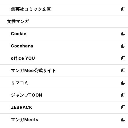
開
ウ
ン
ウ
し
集英社コミック文庫
く
で
ド
ィ
い
新
開
ウ
ン
ウ
し
女性マンガ
く
で
ド
ィ
い
開
ウ
ン
ウ
Cookie
く
で
ド
ィ
新
開
ウ
ン
し
Cocohana
く
で
ド
い
新
開
ウ
ウ
し
office YOU
く
で
ィ
い
新
開
ン
ウ
し
マンガMee公式サイト
く
ド
ィ
い
新
ウ
ン
ウ
し
リマコミ
で
ド
ィ
い
新
開
ウ
ン
ウ
し
ジャンプTOON
く
で
ド
ィ
い
新
開
ウ
ン
ウ
し
ZEBRACK
く
で
ド
ィ
い
新
開
ウ
ン
ウ
し
マンガMeets
く
で
ド
ィ
い
新
開
ウ
ン
ウ
し