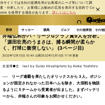
当サイトでは当社の提携先等がお客様のニーズ等について調
査・分析したり、お客様にお勧めの広告を表⽰する⽬的で Co
閉じ
okie を使⽤する場合があります。
詳しくはこちら
る
マイペ
web Sportiva (webスポルティーバ)
検索
メニュ
we
ー
野球の記事一覧
プロ野球
井端弘和がパ・リーグG
b
ジ
野球
サッカー
競馬
ゴルフ
その他球技
その他
ス
井端弘和がパ・リーグGグラブ賞9人を分析。
ポ
「源田壮亮のうまさは、捕る瞬間が柔らか
ル
く、打球に衝突しない」 (3ページ目)
テ
ィ
2022年12月13日 10:40 公開
2022年12月13日 11:19 更新
ー
バ
水道博●文 text by Suido Hiroshi
photo by Koike Yoshihiro
── リーグ連覇を果たしたオリックスから３人。ポジシ
ョンが固定されなかった日本ハムを除き、大混戦を物語
るように５チームから受賞者が出ました。まずバッテリ
ーから、井端さんの印象をお聞かせください。