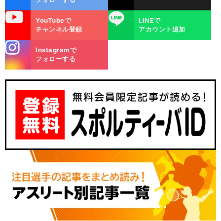
uTube
LINE
YouTubeで
LINEで
チャンネル登録
アカウント追加
stagra
Instagramで
m
フォローする