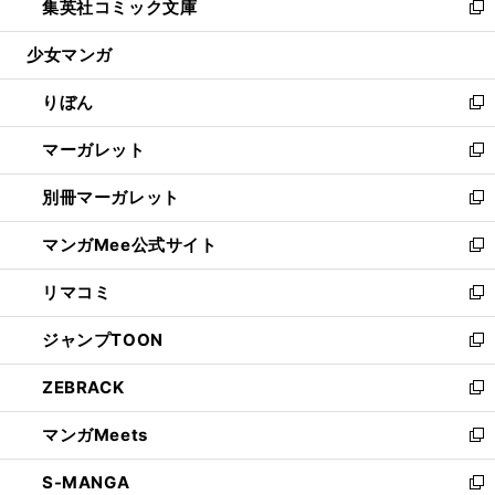
集英社コミック文庫
く
で
ド
ィ
い
新
開
ウ
ン
ウ
し
少女マンガ
く
で
ド
ィ
い
開
ウ
ン
ウ
りぼん
く
で
ド
ィ
新
開
ウ
ン
し
マーガレット
く
で
ド
い
新
開
ウ
ウ
し
別冊マーガレット
く
で
ィ
い
新
開
ン
ウ
し
マンガMee公式サイト
く
ド
ィ
い
新
ウ
ン
ウ
し
リマコミ
で
ド
ィ
い
新
開
ウ
ン
ウ
し
ジャンプTOON
く
で
ド
ィ
い
新
開
ウ
ン
ウ
し
ZEBRACK
く
で
ド
ィ
い
新
開
ウ
ン
ウ
し
マンガMeets
く
で
ド
ィ
い
新
開
ウ
ン
ウ
し
S-MANGA
く
で
ド
ィ
い
新