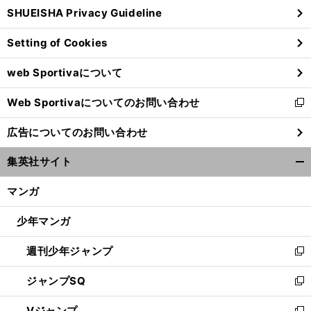
SHUEISHA Privacy Guideline
ィ
ン
Setting of Cookies
ド
ウ
web Sportivaについて
で
開
Web Sportivaについてのお問い合わせ
く
新
し
広告についてのお問い合わせ
い
ウ
集英社サイト
ィ
開
ン
く/
マンガ
ド
閉
ウ
じ
少年マンガ
で
る
開
週刊少年ジャンプ
く
新
し
ジャンプSQ
い
新
ウ
し
Vジャンプ