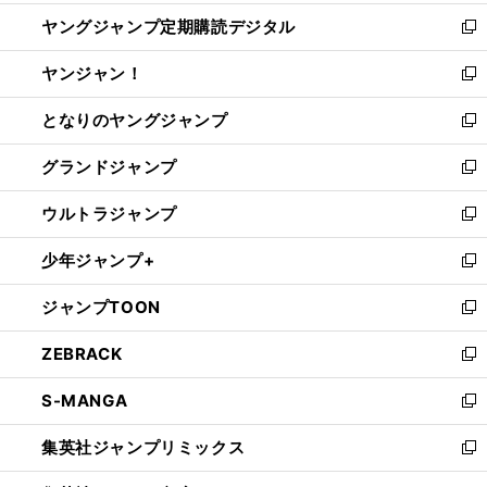
開
ウ
ン
し
ヤングジャンプ定期購読デジタル
く
で
ド
い
新
開
ウ
ウ
し
ヤンジャン！
く
で
ィ
い
新
開
ン
ウ
し
となりのヤングジャンプ
く
ド
ィ
い
新
ウ
ン
ウ
し
グランドジャンプ
で
ド
ィ
い
新
開
ウ
ン
ウ
し
ウルトラジャンプ
く
で
ド
ィ
い
新
開
ウ
ン
ウ
し
少年ジャンプ+
く
で
ド
ィ
い
新
開
ウ
ン
ウ
し
ジャンプTOON
く
で
ド
ィ
い
新
開
ウ
ン
ウ
し
ZEBRACK
く
で
ド
ィ
い
新
開
ウ
ン
ウ
し
S-MANGA
く
で
ド
ィ
い
新
開
ウ
ン
ウ
し
集英社ジャンプリミックス
く
で
ド
ィ
い
新
開
ウ
ン
ウ
し