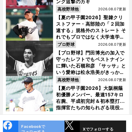
ンク追撃のカギ
高校野球他
2026.08.07更新
【夏の甲子園2026】聖隷クリ
ストファー・高部陸の「２回加
速する」規格外のストレート そ
れでもプロではなく大学進学を
選ぶ理由
プロ野球
2026.08.07更新
【プロ野球】門田博光の加入で
守ったレフトでもベストナイン
に輝いた石嶺和彦 「サッサ」と
いう愛称は松永浩美がきっか
け？
高校野球他
2026.08.07更新
【夏の甲子園2026】大阪桐蔭
初優勝メンバー、最速157キロ
右腕、平成初完封＆初本塁打...
指揮官たちの知られざる現役時
代
cebo
X
Facebookで
Xでフォローする
ok
フォローする