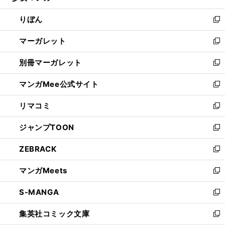
開
ウ
ン
ウ
りぼん
く
で
ド
ィ
新
開
ウ
ン
し
マーガレット
く
で
ド
い
新
開
ウ
ウ
し
別冊マーガレット
く
で
ィ
い
新
開
ン
ウ
し
マンガMee公式サイト
く
ド
ィ
い
新
ウ
ン
ウ
し
リマコミ
で
ド
ィ
い
新
開
ウ
ン
ウ
し
ジャンプTOON
く
で
ド
ィ
い
新
開
ウ
ン
ウ
し
ZEBRACK
く
で
ド
ィ
い
新
開
ウ
ン
ウ
し
マンガMeets
く
で
ド
ィ
い
新
開
ウ
ン
ウ
し
S-MANGA
く
で
ド
ィ
い
新
開
ウ
ン
ウ
し
集英社コミック文庫
く
で
ド
ィ
い
新
開
ウ