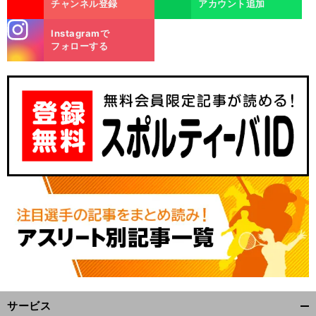
チャンネル登録
アカウント追加
stagra
Instagramで
m
フォローする
来
』
前
最
"
へ
サービス
開