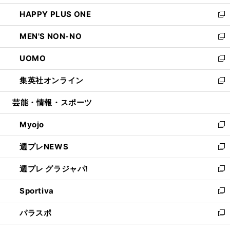
開
ウ
ン
ウ
し
HAPPY PLUS ONE
く
で
ド
ィ
い
新
開
ウ
ン
ウ
し
MEN'S NON-NO
く
で
ド
ィ
い
新
開
ウ
ン
ウ
し
UOMO
く
で
ド
ィ
い
新
開
ウ
ン
ウ
し
集英社オンライン
く
で
ド
ィ
い
新
開
ウ
ン
ウ
し
芸能・情報・スポーツ
く
で
ド
ィ
い
開
ウ
ン
ウ
Myojo
く
で
ド
ィ
新
開
ウ
ン
し
週プレNEWS
く
で
ド
い
新
開
ウ
ウ
し
週プレ グラジャパ!
く
で
ィ
い
新
開
ン
ウ
し
Sportiva
く
ド
ィ
い
新
ウ
ン
ウ
し
パラスポ
で
ド
ィ
い
新
開
ウ
ン
ウ
し