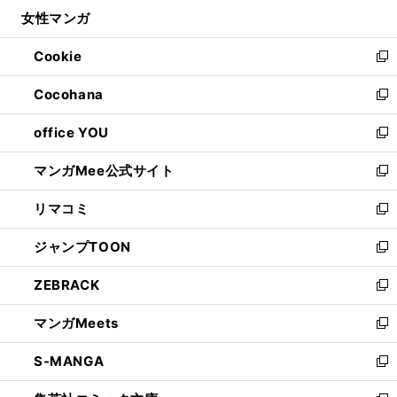
ン
ウ
し
女性マンガ
く
で
ド
ィ
い
開
ウ
ン
ウ
Cookie
く
で
ド
ィ
新
開
ウ
ン
し
Cocohana
く
で
ド
い
新
開
ウ
ウ
し
office YOU
く
で
ィ
い
新
開
ン
ウ
し
マンガMee公式サイト
く
ド
ィ
い
新
ウ
ン
ウ
し
リマコミ
で
ド
ィ
い
新
開
ウ
ン
ウ
し
ジャンプTOON
く
で
ド
ィ
い
新
開
ウ
ン
ウ
し
ZEBRACK
く
で
ド
ィ
い
新
開
ウ
ン
ウ
し
マンガMeets
く
で
ド
ィ
い
新
開
ウ
ン
ウ
し
S-MANGA
く
で
ド
ィ
い
新
開
ウ
ン
ウ
し