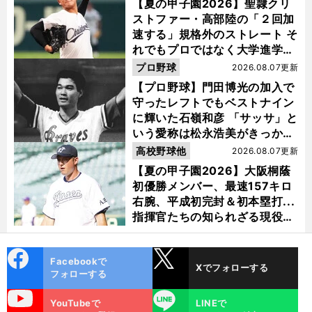
【夏の甲子園2026】聖隷クリ
ストファー・高部陸の「２回加
速する」規格外のストレート そ
れでもプロではなく大学進学を
選ぶ理由
プロ野球
2026.08.07更新
【プロ野球】門田博光の加入で
守ったレフトでもベストナイン
に輝いた石嶺和彦 「サッサ」と
いう愛称は松永浩美がきっか
け？
高校野球他
2026.08.07更新
【夏の甲子園2026】大阪桐蔭
初優勝メンバー、最速157キロ
右腕、平成初完封＆初本塁打...
指揮官たちの知られざる現役時
代
cebo
X
Facebookで
Xでフォローする
ok
フォローする
uTube
LINE
YouTubeで
LINEで