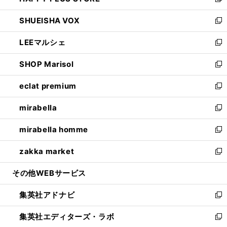
い
新
ウ
ン
ウ
し
SHUEISHA VOX
で
ド
ィ
い
新
開
ウ
ン
ウ
し
LEEマルシェ
く
で
ド
ィ
い
新
開
ウ
ン
ウ
し
SHOP Marisol
く
で
ド
ィ
い
新
開
ウ
ン
ウ
し
eclat premium
く
で
ド
ィ
い
新
開
ウ
ン
ウ
し
mirabella
く
で
ド
ィ
い
新
開
ウ
ン
ウ
し
mirabella homme
く
で
ド
ィ
い
新
開
ウ
ン
ウ
し
zakka market
く
で
ド
ィ
い
新
開
ウ
ン
ウ
し
その他WEBサービス
く
で
ド
ィ
い
開
ウ
ン
ウ
集英社アドナビ
く
で
ド
ィ
新
開
ウ
ン
し
集英社エディターズ・ラボ
く
で
ド
い
新