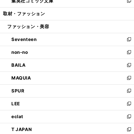
集英社コミック文庫
く
で
ド
ィ
い
新
開
ウ
ン
ウ
し
取材・ファッション
く
で
ド
ィ
い
開
ウ
ン
ウ
ファッション・美容
く
で
ド
ィ
開
ウ
ン
Seventeen
く
で
ド
新
開
ウ
し
non-no
く
で
い
新
開
ウ
し
BAILA
く
ィ
い
新
ン
ウ
し
MAQUIA
ド
ィ
い
新
ウ
ン
ウ
し
SPUR
で
ド
ィ
い
新
開
ウ
ン
ウ
し
LEE
く
で
ド
ィ
い
新
開
ウ
ン
ウ
し
eclat
く
で
ド
ィ
い
新
開
ウ
ン
ウ
し
T JAPAN
く
で
ド
ィ
い
新