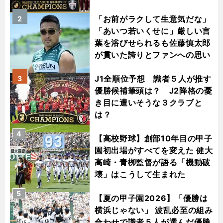
「お前がラクして生意気だな」
2
「あいつ若いくせに」厳しい言
葉を浴びせられるも佐藤慎太郎
が貫いた誇りとファンへの思い
J1全順位予想 識者５人が推す
3
優勝候補筆頭は？ J2降格の憂
き目に遭いそうな３クラブと
は？
4
【高校野球】創部10年目の甲子
園初出場がすべてを変えた 健大
高崎・青栁監督が語る「機動破
壊」はこうして生まれた
5
【夏の甲子園2026】「優勝は
横浜じゃない」 波乱必至の組み
合わせで識者５人が選んだ優勝