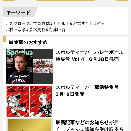
キーワード
#スワローズ
#プロ野球
#ヤクルト
#宮本丈
#山田哲人
#村上宗孝
#荒木貴裕
#高津臣吾
編集部のおすすめ
スポルティーバ バレーボール
特集号 Vol.4 6月30日発売
スポルティーバ 部活特集号
3月16日発売
最新記事などのお知らせが届
く プッシュ通知を受け取る方