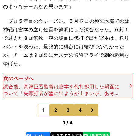
のようなチームだと思います」
プロ５年目の今シーズン、５月17日の神宮球場での阪
神戦は宮本の立ち位置を鮮明にした試合だった。０対１
で迎えた８回無死一塁の場面に代打で出た宮本は、送り
バントを決めた。最終的に得点には結びつかなかった
が、チームは９回裏にオスナの犠牲フライで劇的勝利を
挙げた。
次のページへ
試合後、高津臣吾監督は宮本を代打起用した場面に
ついて「先頭打者が塁に出ようが出まいが、あそこ
は丈と決めていました」と話し、こう続けた。「丈
はチームで１、２位のバント上手な選手で、いろん
次
1
2
3
4
のページへ
な作戦が立てら
1 / 4
いいね
Xでポストする
LINEで送る
line
faceboo
x