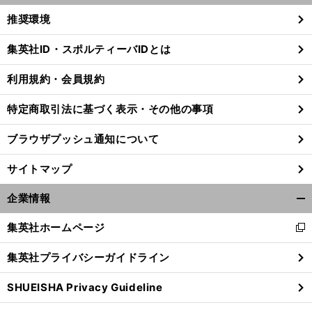
く/
推奨環境
閉
じ
集英社ID・スポルティーバIDとは
る
利用規約・会員規約
特定商取引法に基づく表示・その他の事項
ブラウザプッシュ通知について
サイトマップ
企業情報
開
く/
集英社ホームページ
新
閉
し
じ
集英社プライバシーガイドライン
い
る
ウ
SHUEISHA Privacy Guideline
ィ
ン