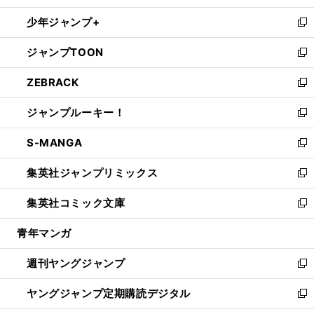
ウ
ン
ウ
し
少年ジャンプ+
で
ド
ィ
い
新
開
ウ
ン
ウ
し
ジャンプTOON
く
で
ド
ィ
い
新
開
ウ
ン
ウ
し
ZEBRACK
く
で
ド
ィ
い
新
開
ウ
ン
ウ
し
ジャンプルーキー！
く
で
ド
ィ
い
新
開
ウ
ン
ウ
し
S-MANGA
く
で
ド
ィ
い
新
開
ウ
ン
ウ
し
集英社ジャンプリミックス
く
で
ド
ィ
い
新
開
ウ
ン
ウ
し
集英社コミック文庫
く
で
ド
ィ
い
新
開
ウ
ン
ウ
し
青年マンガ
く
で
ド
ィ
い
開
ウ
ン
ウ
週刊ヤングジャンプ
く
で
ド
ィ
新
開
ウ
ン
し
ヤングジャンプ定期購読デジタル
く
で
ド
い
新
開
ウ
ウ
し