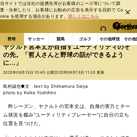
当サイトでは当社の提携先等がお客様のニーズ等について調
査・分析したり、お客様にお勧めの広告を表⽰する⽬的で Co
閉じ
okie を使⽤する場合があります。
詳しくはこちら
る
マイペ
web Sportiva (webスポルティーバ)
検索
メニュ
we
ー
野球の記事一覧
プロ野球
ヤクルト宮本丈が目指すユ
b
ジ
野球
サッカー
競馬
ゴルフ
その他球技
その他
ス
ヤクルト宮本丈が目指すユーティリティのそ
ポ
の先。「哲人さんと野球の話ができるよう
ル
に...」
テ
ィ
2022年06月13日 10:40 公開
2022年06月13日 11:33 更新
ー
バ
島村誠也●文 text by Shimamura Seiya
photo by Koike Yoshihiro
昨シーズン、ヤクルトの宮本丈は、自身の実力とチー
ム状況を鑑み"ユーティリティプレーヤー"に自分の立ち
位置を見つけた。