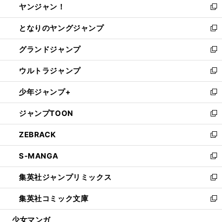
ヤンジャン！
く
で
ィ
い
新
開
ン
ウ
し
となりのヤングジャンプ
く
ド
ィ
い
新
ウ
ン
ウ
し
グランドジャンプ
で
ド
ィ
い
新
開
ウ
ン
ウ
し
ウルトラジャンプ
く
で
ド
ィ
い
新
開
ウ
ン
ウ
し
少年ジャンプ+
く
で
ド
ィ
い
新
開
ウ
ン
ウ
し
ジャンプTOON
く
で
ド
ィ
い
新
開
ウ
ン
ウ
し
ZEBRACK
く
で
ド
ィ
い
新
開
ウ
ン
ウ
し
S-MANGA
く
で
ド
ィ
い
新
開
ウ
ン
ウ
し
集英社ジャンプリミックス
く
で
ド
ィ
い
新
開
ウ
ン
ウ
し
集英社コミック文庫
く
で
ド
ィ
い
新
開
ウ
ン
ウ
し
少女マンガ
く
で
ド
ィ
い