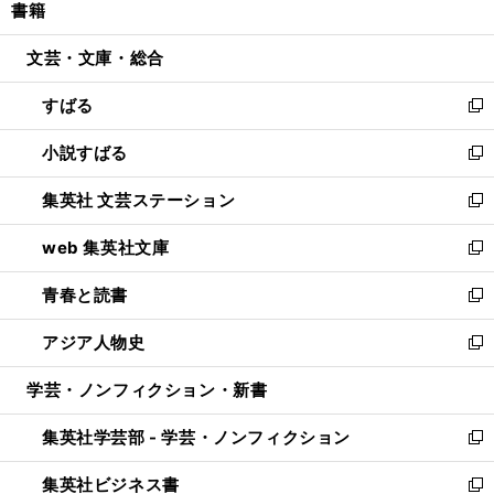
書籍
く
で
ド
ィ
い
開
ウ
ン
ウ
文芸・文庫・総合
く
で
ド
ィ
開
ウ
ン
すばる
く
で
ド
新
開
ウ
し
小説すばる
く
で
い
新
開
ウ
し
集英社 文芸ステーション
く
ィ
い
新
ン
ウ
し
web 集英社文庫
ド
ィ
い
新
ウ
ン
ウ
し
青春と読書
で
ド
ィ
い
新
開
ウ
ン
ウ
し
アジア人物史
く
で
ド
ィ
い
新
開
ウ
ン
ウ
し
学芸・ノンフィクション・新書
く
で
ド
ィ
い
開
ウ
ン
ウ
集英社学芸部 - 学芸・ノンフィクション
く
で
ド
ィ
新
開
ウ
ン
し
集英社ビジネス書
く
で
ド
い
新