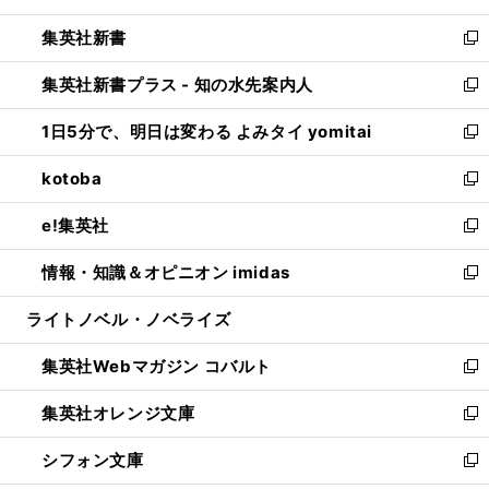
開
ウ
ウ
し
集英社新書
く
で
ィ
い
新
開
ン
ウ
し
集英社新書プラス - 知の水先案内人
く
ド
ィ
い
新
ウ
ン
ウ
し
1日5分で、明日は変わる よみタイ yomitai
で
ド
ィ
い
新
開
ウ
ン
ウ
し
kotoba
く
で
ド
ィ
い
新
開
ウ
ン
ウ
し
e!集英社
く
で
ド
ィ
い
新
開
ウ
ン
ウ
し
情報・知識＆オピニオン imidas
く
で
ド
ィ
い
新
開
ウ
ン
ウ
し
ライトノベル・ノベライズ
く
で
ド
ィ
い
開
ウ
ン
ウ
集英社Webマガジン コバルト
く
で
ド
ィ
新
開
ウ
ン
し
集英社オレンジ文庫
く
で
ド
い
新
開
ウ
ウ
し
シフォン文庫
く
で
ィ
い
新
開
ン
ウ
し