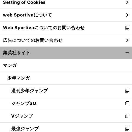
Setting of Cookies
ド
ウ
web Sportivaについて
で
開
Web Sportivaについてのお問い合わせ
く
新
し
広告についてのお問い合わせ
い
ウ
集英社サイト
ィ
開
ン
く/
マンガ
ド
閉
ウ
じ
少年マンガ
で
る
開
週刊少年ジャンプ
く
新
し
ジャンプSQ
い
新
ウ
し
Vジャンプ
ィ
い
新
ン
ウ
し
最強ジャンプ
ド
ィ
い
新