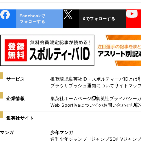
ebo
X
YouTube
Facebookで
Xでフォローする
ok
フォローする
サービス
推奨環境
集英社ID・スポルティーバIDとは
ブラウザプッシュ通知について
サイトマッ
企業情報
集英社ホームページ
集英社プライバシー
新
Web Sportivaについてのお問い合わせ
広
し
新
い
し
集英社サイト
ウ
い
ィ
ウ
マンガ
少年マンガ
ン
ィ
週刊少年ジャンプ
ジャンプSQ
Vジャン
ド
ン
新
新