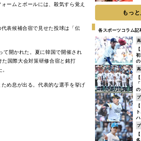
フォームとボールには、殺気すら覚え
もっと
代表候補合宿で見せた投球は「伝
各スポーツコラム記
高
【
って開かれた。夏に韓国で開催され
初
向けた国際大会対策研修合宿と銘打
の
2
た。
高
だ
【
底
「
ため息が出る。代表的な選手を挙げ
の
手
プ
年
【
だ
ト
ハ
プ
盤
【
多