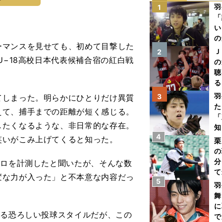
羽
1
「
い
の
マンスを見せても、初めて目撃した
Ｊ
2
U−18高校日本代表候補合宿の紅白戦
の
聴
る
い
羽
3
しまった。明らかにひとりだけ異質
た
えて、捕手までの距離が短く感じる。
「
したくなるような、非日常的な存在。
知
4
笑いがこみ上げてくると知った。
栗
の
分
キロを計測したと聞いたが、そんな数
て
変な力が入った」と不本意な内容だっ
5
球
羽
舞
に
する恐ろしい投球スタイルだが、この
で