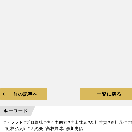
前の記事へ
一覧に戻る
キーワード
#ドラフト
#プロ野球
#佐々木朗希
#内山壮真
#及川雅貴
#奥川恭伸
#
#紅林弘太郎
#西純矢
#高校野球
#黒川史陽