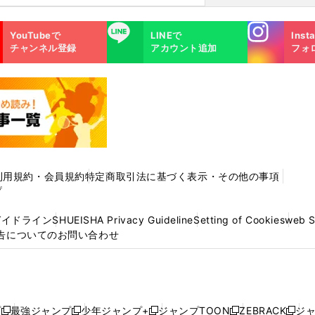
Instagra
LINE
YouTubeで
LINEで
Inst
m
チャンネル登録
アカウント追加
フォ
利用規約・会員規約
特定商取引法に基づく表示・その他の事項
プ
ガイドライン
SHUEISHA Privacy Guideline
Setting of Cookies
web 
告についてのお問い合わせ
プ
最強ジャンプ
少年ジャンプ+
ジャンプTOON
ZEBRACK
ジ
新
新
新
新
新