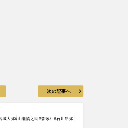
次の記事へ
宮城大弥
#山瀬慎之助
#森敬斗
#石川昂弥