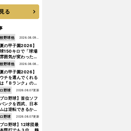
見る
事
校野球他
2026.08.09更
夏の甲子園2026】
新
球150キロで「球場
雰囲気が変わった」
9年ぶり白星を呼ん
校野球他
2026.08.08更
大分商・平田玲翔の
夏の甲子園2026】
新
知れぬ才能
ウチを選んでくれる
は『Ｂランク』の選
たち」 八幡商が15
ロ野球
2026.08.07更新
ぶり甲子園をつかん
プロ野球】首位ソフ
"名門復活"の舞台裏
バンクを西武、日本
ムは逆転できるか？
鶴岡慎也が挙げる終
ロ野球
2026.08.07更新
戦のキーマン３人
プロ野球】12球団最
本塁打でも３位... 鶴