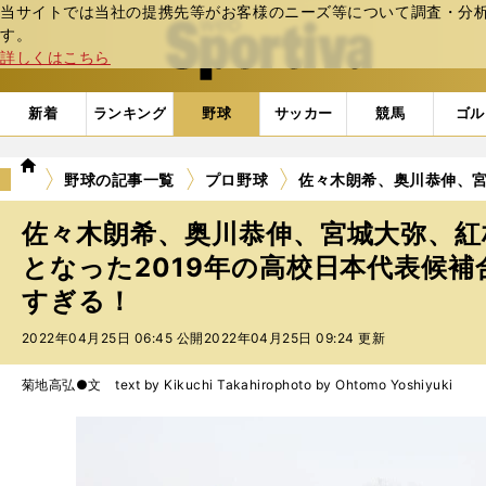
当サイトでは当社の提携先等がお客様のニーズ等について調査・分析し
web Sportiva (webスポルティーバ)
す。
詳しくはこちら
新着
ランキング
野球
サッカー
競馬
ゴル
we
野球の記事一覧
プロ野球
佐々木朗希、奥川恭伸、宮
b
ス
佐々木朗希、奥川恭伸、宮城大弥、紅林
ポ
ル
となった2019年の高校日本代表候
テ
すぎる！
ィ
ー
2022年04月25日 06:45 公開
2022年04月25日 09:24 更新
バ
菊地高弘●文 text by Kikuchi Takahiro
photo by Ohtomo Yoshiyuki