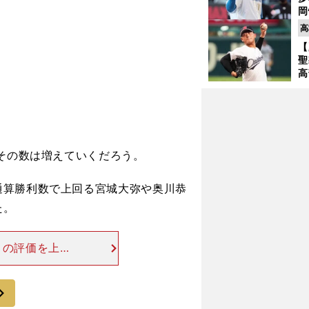
岡
ハ
高
バ
【
聖
高
る
ト
く
その数は増えていくだろう。
算勝利数で上回る宮城大弥や奥川恭
た。
トの評価を上げ
の株を上げた選
好素材と知られ
次
」