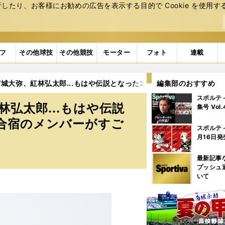
たり、お客様にお勧めの広告を表⽰する⽬的で Cookie を使⽤す
フ
その他球技
その他競技
モーター
フォト
連載
城大弥、紅林弘太郎...もはや伝説となった2019年の高校日本代表
編集部のおすすめ
スポルテ
弘太郎...もはや伝説
集号 Vol
補合宿のメンバーがすご
スポルテ
月16日発
最新記事
プッシュ
いて