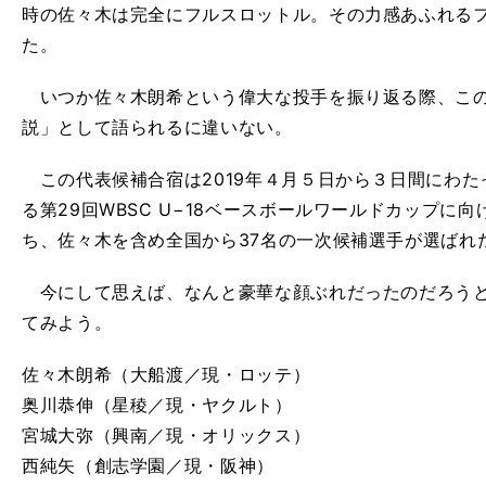
時の佐々木は完全にフルスロットル。その力感あふれる
た。
いつか佐々木朗希という偉大な投手を振り返る際、この
説」として語られるに違いない。
この代表候補合宿は2019年４月５日から３日間にわた
る第29回WBSC U−18ベースボールワールドカップに
ち、佐々木を含め全国から37名の一次候補選手が選ばれ
今にして思えば、なんと豪華な顔ぶれだったのだろうと
てみよう。
佐々木朗希（大船渡／現・ロッテ）
奥川恭伸（星稜／現・ヤクルト）
宮城大弥（興南／現・オリックス）
西純矢（創志学園／現・阪神）