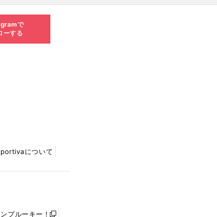
agramで
ローする
Sportivaについて
ャンプルーキー！
新