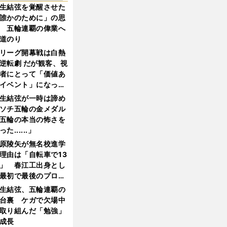
生結弦を覚醒させた
誰かのために」の思
 五輪連覇の偉業へ
道のり
リーグ開幕戦は白熱
逆転劇 だが観客、視
者にとって「価値あ
イベント」になって
たか
生結弦が一時は諦め
ソチ五輪の金メダル
五輪の本当の怖さを
った......」
原陵矢が無名校進学
理由は「自転車で13
」 春江工出身とし
最初で最後のプロ野
選手となった
生結弦、五輪連覇の
台裏 ケガで欠場中
取り組んだ「勉強」
成長