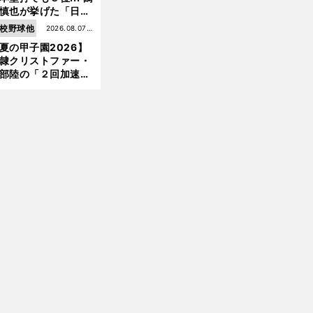
慎也が挙げた「日本
ムの誤算」とソフト
校野球他
2026.08.07更
ンク追撃のカギ
夏の甲子園2026】
新
隷クリストファー・
部陸の「２回加速す
」規格外のストレー
 それでもプロではな
大学進学を選ぶ理由
前