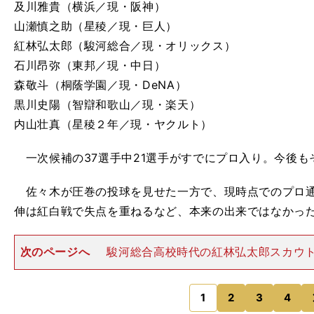
及川雅貴（横浜／現・阪神）
山瀬慎之助（星稜／現・巨人）
紅林弘太郎（駿河総合／現・オリックス）
石川昂弥（東邦／現・中日）
森敬斗（桐蔭学園／現・DeNA）
黒川史陽（智辯和歌山／現・楽天）
内山壮真（星稜２年／現・ヤクルト）
一次候補の37選手中21選手がすでにプロ入り。今後も
佐々木が圧巻の投球を見せた一方で、現時点でのプロ通
伸は紅白戦で失点を重ねるなど、本来の出来ではなかっ
次のページへ
駿河総合高校時代の紅林弘太郎スカウ
た紅林と黒川 それでも、この代表候補合宿でスカウト
手も多かった。 たとえば紅林弘太郎だ。静岡県内では
ていたものの、全国
1
2
3
4
のページへ
。
頑
、