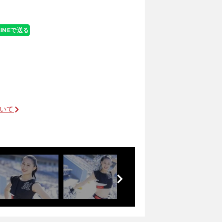
LINEで送る
ついて
前
へ