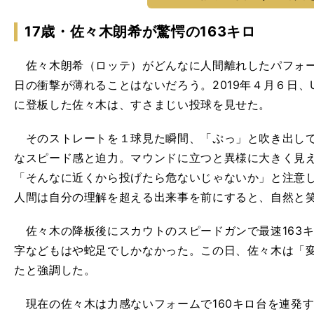
17歳・佐々木朗希が驚愕の163キロ
佐々木朗希（ロッテ）がどんなに人間離れしたパフォー
日の衝撃が薄れることはないだろう。2019年４月６日、
に登板した佐々木は、すさまじい投球を見せた。
そのストレートを１球見た瞬間、「ぷっ」と吹き出して
なスピード感と迫力。マウンドに立つと異様に大きく見
「そんなに近くから投げたら危ないじゃないか」と注意
人間は自分の理解を超える出来事を前にすると、自然と
佐々木の降板後にスカウトのスピードガンで最速163
字などもはや蛇足でしかなかった。この日、佐々木は「
たと強調した。
現在の佐々木は力感ないフォームで160キロ台を連発