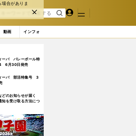
る場合がありま
マイペ
閉じ
検索
メニュ
ー
る
す
ジ
る
動画
インフォ
候補合宿のメンバーがすごすぎる！
ィーバ バレーボール特
.4 6月30日発売
ィーバ 部活特集号 3
売
などのお知らせが届く
通知を受け取る方法につ