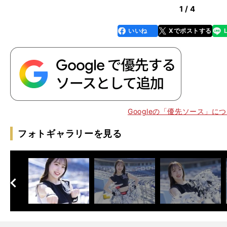
6
1 / 4
いいね
Xでポストする
line
faceboo
x
k
Googleの「優先ソース」に
フォトギャラリーを見る
へ
次