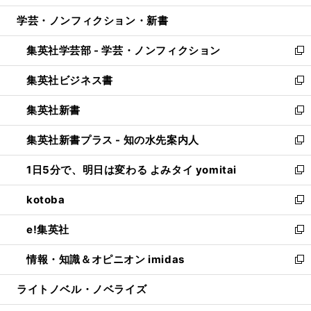
開
ウ
ン
ウ
し
学芸・ノンフィクション・新書
く
で
ド
ィ
い
開
ウ
ン
ウ
集英社学芸部 - 学芸・ノンフィクション
く
で
ド
ィ
新
開
ウ
ン
し
集英社ビジネス書
く
で
ド
い
新
開
ウ
ウ
し
集英社新書
く
で
ィ
い
新
開
ン
ウ
し
集英社新書プラス - 知の水先案内人
く
ド
ィ
い
新
ウ
ン
ウ
し
1日5分で、明日は変わる よみタイ yomitai
で
ド
ィ
い
新
開
ウ
ン
ウ
し
kotoba
く
で
ド
ィ
い
新
開
ウ
ン
ウ
し
e!集英社
く
で
ド
ィ
い
新
開
ウ
ン
ウ
し
情報・知識＆オピニオン imidas
く
で
ド
ィ
い
新
開
ウ
ン
ウ
し
ライトノベル・ノベライズ
く
で
ド
ィ
い
開
ウ
ン
ウ