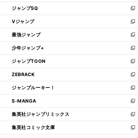
し
ジャンプSQ
い
新
ウ
し
Vジャンプ
ィ
い
新
ン
ウ
し
最強ジャンプ
ド
ィ
い
新
ウ
ン
ウ
し
少年ジャンプ+
で
ド
ィ
い
新
開
ウ
ン
ウ
し
ジャンプTOON
く
で
ド
ィ
い
新
開
ウ
ン
ウ
し
ZEBRACK
く
で
ド
ィ
い
新
開
ウ
ン
ウ
し
ジャンプルーキー！
く
で
ド
ィ
い
新
開
ウ
ン
ウ
し
S-MANGA
く
で
ド
ィ
い
新
開
ウ
ン
ウ
し
集英社ジャンプリミックス
く
で
ド
ィ
い
新
開
ウ
ン
ウ
し
集英社コミック文庫
く
で
ド
ィ
い
新
開
ウ
ン
ウ
し