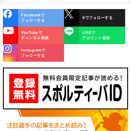
選ぶ理由
cebo
X
Facebookで
Xでフォローする
ok
フォローする
uTube
LINE
YouTubeで
LINEで
チャンネル登録
アカウント追加
stagra
Instagramで
m
フォローする