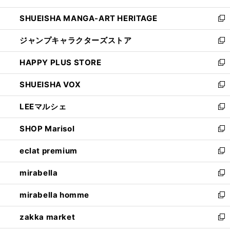
開
ウ
し
SHUEISHA MANGA-ART HERITAGE
く
で
い
新
開
ウ
し
ジャンプキャラクターズストア
く
ィ
い
新
ン
ウ
し
HAPPY PLUS STORE
ド
ィ
い
新
ウ
ン
ウ
し
SHUEISHA VOX
で
ド
ィ
い
新
開
ウ
ン
ウ
し
LEEマルシェ
く
で
ド
ィ
い
新
開
ウ
ン
ウ
し
SHOP Marisol
く
で
ド
ィ
い
新
開
ウ
ン
ウ
し
eclat premium
く
で
ド
ィ
い
新
開
ウ
ン
ウ
し
mirabella
く
で
ド
ィ
い
新
開
ウ
ン
ウ
し
mirabella homme
く
で
ド
ィ
い
新
開
ウ
ン
ウ
し
zakka market
く
で
ド
ィ
い
新
開
ウ
ン
ウ
し