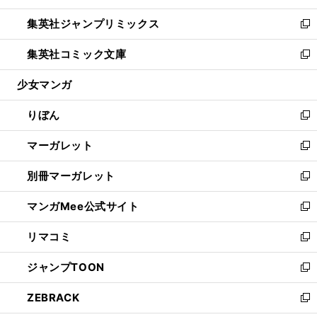
開
ウ
ン
ウ
し
集英社ジャンプリミックス
く
で
ド
ィ
い
新
開
ウ
ン
ウ
し
集英社コミック文庫
く
で
ド
ィ
い
新
開
ウ
ン
ウ
し
少女マンガ
く
で
ド
ィ
い
開
ウ
ン
ウ
りぼん
く
で
ド
ィ
新
開
ウ
ン
し
マーガレット
く
で
ド
い
新
開
ウ
ウ
し
別冊マーガレット
く
で
ィ
い
新
開
ン
ウ
し
マンガMee公式サイト
く
ド
ィ
い
新
ウ
ン
ウ
し
リマコミ
で
ド
ィ
い
新
開
ウ
ン
ウ
し
ジャンプTOON
く
で
ド
ィ
い
新
開
ウ
ン
ウ
し
ZEBRACK
く
で
ド
ィ
い
新
開
ウ
ン
ウ
し