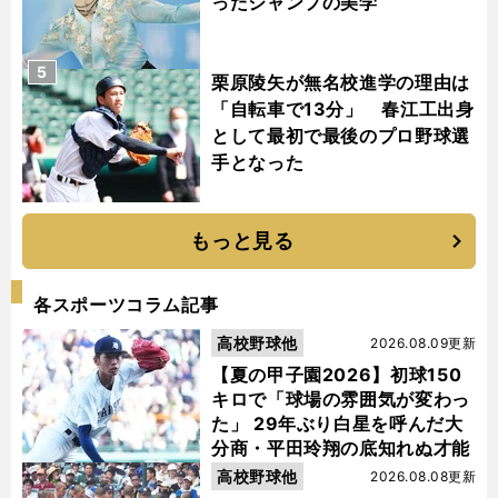
ったジャンプの美学
5
栗原陵矢が無名校進学の理由は
「自転車で13分」 春江工出身
として最初で最後のプロ野球選
手となった
もっと見る
各スポーツコラム記事
高校野球他
2026.08.09更新
【夏の甲子園2026】初球150
キロで「球場の雰囲気が変わっ
た」 29年ぶり白星を呼んだ大
分商・平田玲翔の底知れぬ才能
高校野球他
2026.08.08更新