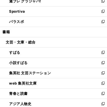
週プレ グラジャパ!
く
で
ィ
い
新
開
ン
ウ
し
Sportiva
く
ド
ィ
い
新
ウ
ン
ウ
し
パラスポ
で
ド
ィ
い
新
開
ウ
ン
ウ
し
書籍
く
で
ド
ィ
い
開
ウ
ン
ウ
文芸・文庫・総合
く
で
ド
ィ
開
ウ
ン
すばる
く
で
ド
新
開
ウ
し
小説すばる
く
で
い
新
開
ウ
し
集英社 文芸ステーション
く
ィ
い
新
ン
ウ
し
web 集英社文庫
ド
ィ
い
新
ウ
ン
ウ
し
青春と読書
で
ド
ィ
い
新
開
ウ
ン
ウ
し
アジア人物史
く
で
ド
ィ
い
新