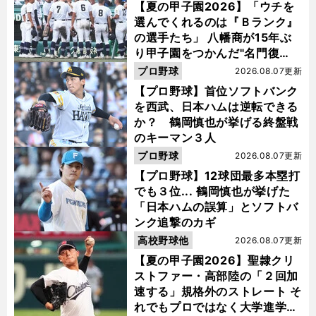
【夏の甲子園2026】「ウチを
選んでくれるのは『Ｂランク』
の選手たち」 八幡商が15年ぶ
り甲子園をつかんだ"名門復
活"の舞台裏
プロ野球
2026.08.07更新
【プロ野球】首位ソフトバンク
を西武、日本ハムは逆転できる
か？ 鶴岡慎也が挙げる終盤戦
のキーマン３人
プロ野球
2026.08.07更新
【プロ野球】12球団最多本塁打
でも３位... 鶴岡慎也が挙げた
「日本ハムの誤算」とソフトバ
ンク追撃のカギ
高校野球他
2026.08.07更新
【夏の甲子園2026】聖隷クリ
ストファー・高部陸の「２回加
速する」規格外のストレート そ
れでもプロではなく大学進学を