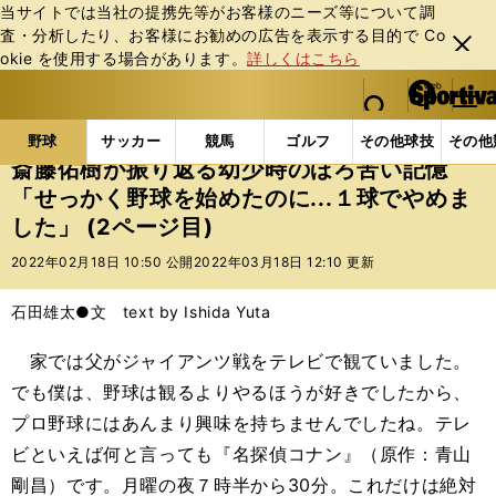
当サイトでは当社の提携先等がお客様のニーズ等について調
査・分析したり、お客様にお勧めの広告を表⽰する⽬的で Co
閉じ
okie を使⽤する場合があります。
詳しくはこちら
る
マイペ
web Sportiva (webスポルティーバ)
検索
メニュ
we
ー
野球の記事一覧
プロ野球
斎藤佑樹が振り返る幼少時
b
ジ
野球
サッカー
競馬
ゴルフ
その他球技
その他
ス
斎藤佑樹が振り返る幼少時のほろ苦い記憶
ポ
「せっかく野球を始めたのに...１球でやめま
ル
した」 (2ページ目)
テ
ィ
2022年02月18日 10:50 公開
2022年03月18日 12:10 更新
ー
バ
石田雄太●文 text by Ishida Yuta
家では父がジャイアンツ戦をテレビで観ていました。
でも僕は、野球は観るよりやるほうが好きでしたから、
プロ野球にはあんまり興味を持ちませんでしたね。テレ
ビといえば何と言っても『名探偵コナン』（原作：青山
剛昌）です。月曜の夜７時半から30分。これだけは絶対