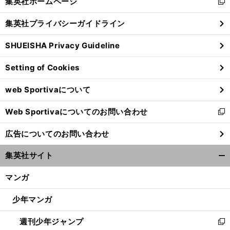
集英社ホームページ
新
閉
し
じ
集英社プライバシーガイドライン
い
る
ウ
SHUEISHA Privacy Guideline
ィ
ン
Setting of Cookies
ド
ウ
web Sportivaについて
で
開
Web Sportivaについてのお問い合わせ
く
新
し
広告についてのお問い合わせ
い
ウ
集英社サイト
ィ
開
ン
く/
マンガ
ド
閉
ウ
じ
少年マンガ
で
る
開
週刊少年ジャンプ
く
新