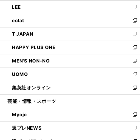
開
ウ
ン
ウ
し
LEE
く
で
ド
ィ
い
新
開
ウ
ン
ウ
し
eclat
く
で
ド
ィ
い
新
開
ウ
ン
ウ
し
T JAPAN
く
で
ド
ィ
い
新
開
ウ
ン
ウ
し
HAPPY PLUS ONE
く
で
ド
ィ
い
新
開
ウ
ン
ウ
し
MEN'S NON-NO
く
で
ド
ィ
い
新
開
ウ
ン
ウ
し
UOMO
く
で
ド
ィ
い
新
開
ウ
ン
ウ
し
集英社オンライン
く
で
ド
ィ
い
新
開
ウ
ン
ウ
し
芸能・情報・スポーツ
く
で
ド
ィ
い
開
ウ
ン
ウ
Myojo
く
で
ド
ィ
新
開
ウ
ン
し
週プレNEWS
く
で
ド
い
新
開
ウ
ウ
し