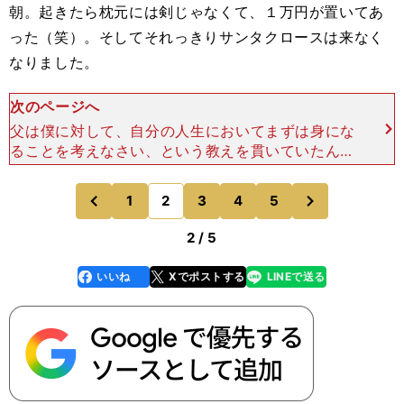
朝。起きたら枕元には剣じゃなくて、１万円が置いてあ
った（笑）。そしてそれっきりサンタクロースは来なく
なりました。
次のページへ
父は僕に対して、自分の人生においてまずは身にな
ることを考えなさい、という教えを貫いていたんだ
と思います。思えば高校の時も、甲子園で優勝した
お祝いに腕時計をプレゼントすると言ってくれたこ
次
1
2
3
4
5
のページへ
のページへ
とがありました。
前
2 / 5
いいね
Xでポストする
LINEで送る
line
faceboo
x
k