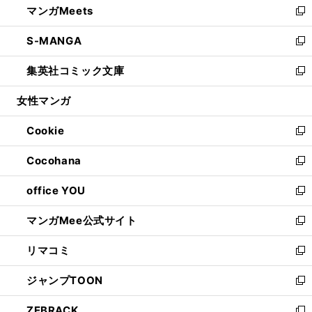
マンガMeets
く
で
ド
ィ
い
新
開
ウ
ン
ウ
し
S-MANGA
く
で
ド
ィ
い
新
開
ウ
ン
ウ
し
集英社コミック文庫
く
で
ド
ィ
い
新
開
ウ
ン
ウ
し
女性マンガ
く
で
ド
ィ
い
開
ウ
ン
ウ
Cookie
く
で
ド
ィ
新
開
ウ
ン
し
Cocohana
く
で
ド
い
新
開
ウ
ウ
し
office YOU
く
で
ィ
い
新
開
ン
ウ
し
マンガMee公式サイト
く
ド
ィ
い
新
ウ
ン
ウ
し
リマコミ
で
ド
ィ
い
新
開
ウ
ン
ウ
し
ジャンプTOON
く
で
ド
ィ
い
新
開
ウ
ン
ウ
し
ZEBRACK
く
で
ド
ィ