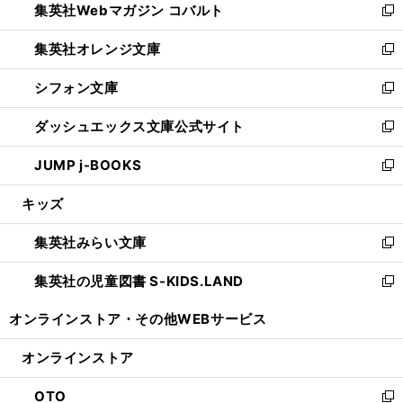
集英社Webマガジン コバルト
く
で
ド
ィ
新
開
ウ
ン
し
集英社オレンジ文庫
く
で
ド
い
新
開
ウ
ウ
し
シフォン文庫
く
で
ィ
い
新
開
ン
ウ
し
ダッシュエックス文庫公式サイト
く
ド
ィ
い
新
ウ
ン
ウ
し
JUMP j-BOOKS
で
ド
ィ
い
新
開
ウ
ン
ウ
し
キッズ
く
で
ド
ィ
い
開
ウ
ン
ウ
集英社みらい文庫
く
で
ド
ィ
新
開
ウ
ン
し
集英社の児童図書 S-KIDS.LAND
く
で
ド
い
新
開
ウ
ウ
し
オンラインストア・
その他WEBサービス
く
で
ィ
い
開
ン
ウ
オンラインストア
く
ド
ィ
ウ
ン
OTO
で
ド
新