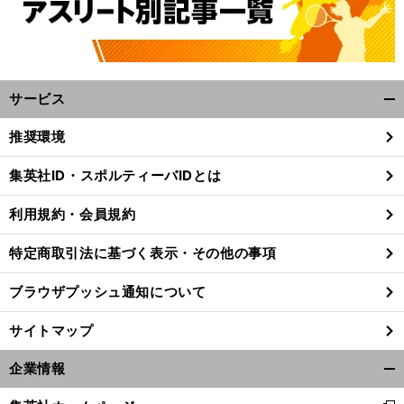
サービス
開
く/
推奨環境
閉
じ
集英社ID・スポルティーバIDとは
る
利用規約・会員規約
特定商取引法に基づく表示・その他の事項
ブラウザプッシュ通知について
サイトマップ
企業情報
開
前
へ
く/