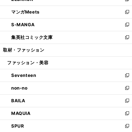
い
新
開
ウ
ン
ウ
し
マンガMeets
く
で
ド
ィ
い
新
開
ウ
ン
ウ
し
S-MANGA
く
で
ド
ィ
い
新
開
ウ
ン
ウ
し
集英社コミック文庫
く
で
ド
ィ
い
新
開
ウ
ン
ウ
し
取材・ファッション
く
で
ド
ィ
い
開
ウ
ン
ウ
ファッション・美容
く
で
ド
ィ
開
ウ
ン
Seventeen
く
で
ド
新
開
ウ
し
non-no
く
で
い
新
開
ウ
し
BAILA
く
ィ
い
新
ン
ウ
し
MAQUIA
ド
ィ
い
新
ウ
ン
ウ
し
SPUR
で
ド
ィ
い
新