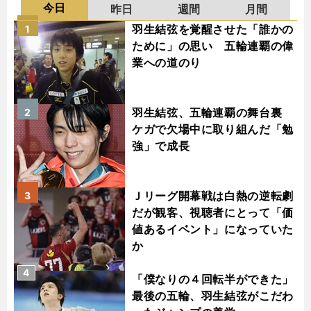
今日
昨日
週間
月間
羽生結弦を覚醒させた「誰かの
1
ために」の思い 五輪連覇の偉
業への道のり
羽生結弦、五輪連覇の舞台裏
2
ケガで欠場中に取り組んだ「勉
強」で成長
Ｊリーグ開幕戦は白熱の逆転劇
3
だが観客、視聴者にとって「価
値あるイベント」になっていた
か
4
「僕なりの４回転半ができた」
最後の五輪、羽生結弦がこだわ