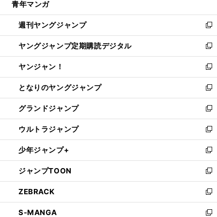
青年マンガ
く
で
ド
ィ
い
開
ウ
ン
ウ
週刊ヤングジャンプ
く
で
ド
ィ
新
開
ウ
ン
し
ヤングジャンプ定期購読デジタル
く
で
ド
い
新
開
ウ
ウ
し
ヤンジャン！
く
で
ィ
い
新
開
ン
ウ
し
となりのヤングジャンプ
く
ド
ィ
い
新
ウ
ン
ウ
し
グランドジャンプ
で
ド
ィ
い
新
開
ウ
ン
ウ
し
ウルトラジャンプ
く
で
ド
ィ
い
新
開
ウ
ン
ウ
し
少年ジャンプ+
く
で
ド
ィ
い
新
開
ウ
ン
ウ
し
ジャンプTOON
く
で
ド
ィ
い
新
開
ウ
ン
ウ
し
ZEBRACK
く
で
ド
ィ
い
新
開
ウ
ン
ウ
し
S-MANGA
く
で
ド
ィ
い
新