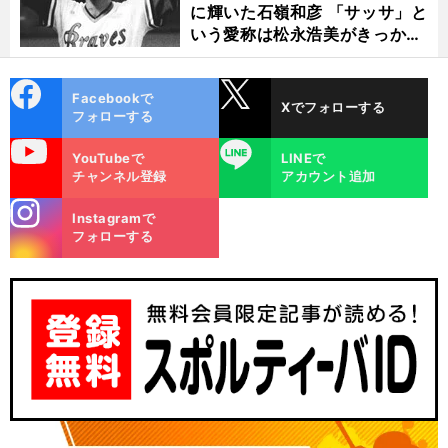
に輝いた石嶺和彦 「サッサ」と
いう愛称は松永浩美がきっか
け？
cebo
X
Facebookで
Xでフォローする
ok
フォローする
uTube
LINE
YouTubeで
LINEで
チャンネル登録
アカウント追加
stagra
Instagramで
m
フォローする