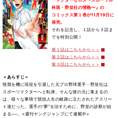
『ドクターゼロス〜スポーツ外
科医・野並社の情熱〜』の
コミックス第１巻が11月19日に
発売。
それを記念し、１話から３話ま
でを特別公開！
第１話はこちらから＞＞
第２話はこちらから＞＞
第３話はこちらから＞＞
＜あらすじ＞
怪我を機に現役を引退した元プロ野球選手・野並社は、
スポーツドクターへと転身。そんな彼の元に集まるの
は、様々な事情で競技人生の岐路に立たされたアスリー
ト達だった。選手の“夢”を治すために、野並の診察が始
まる──。<週刊ヤングジャンプにて連載中>