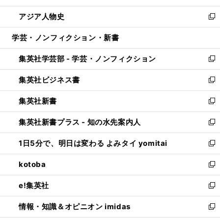
開
ウ
ン
ウ
し
アジア人物史
く
で
ド
ィ
い
新
開
ウ
ン
ウ
し
学芸・ノンフィクション・新書
く
で
ド
ィ
い
開
ウ
ン
ウ
集英社学芸部 - 学芸・ノンフィクション
く
で
ド
ィ
新
開
ウ
ン
し
集英社ビジネス書
く
で
ド
い
新
開
ウ
ウ
し
集英社新書
く
で
ィ
い
新
開
ン
ウ
し
集英社新書プラス - 知の水先案内人
く
ド
ィ
い
新
ウ
ン
ウ
し
1日5分で、明日は変わる よみタイ yomitai
で
ド
ィ
い
新
開
ウ
ン
ウ
し
kotoba
く
で
ド
ィ
い
新
開
ウ
ン
ウ
し
e!集英社
く
で
ド
ィ
い
新
開
ウ
ン
ウ
し
情報・知識＆オピニオン imidas
く
で
ド
ィ
い
新
開
ウ
ン
ウ
し