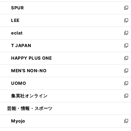
ウ
ン
ウ
し
SPUR
で
ド
ィ
い
新
開
ウ
ン
ウ
し
LEE
く
で
ド
ィ
い
新
開
ウ
ン
ウ
し
eclat
く
で
ド
ィ
い
新
開
ウ
ン
ウ
し
T JAPAN
く
で
ド
ィ
い
新
開
ウ
ン
ウ
し
HAPPY PLUS ONE
く
で
ド
ィ
い
新
開
ウ
ン
ウ
し
MEN'S NON-NO
く
で
ド
ィ
い
新
開
ウ
ン
ウ
し
UOMO
く
で
ド
ィ
い
新
開
ウ
ン
ウ
し
集英社オンライン
く
で
ド
ィ
い
新
開
ウ
ン
ウ
し
芸能・情報・スポーツ
く
で
ド
ィ
い
開
ウ
ン
ウ
Myojo
く
で
ド
ィ
新
開
ウ
ン
し