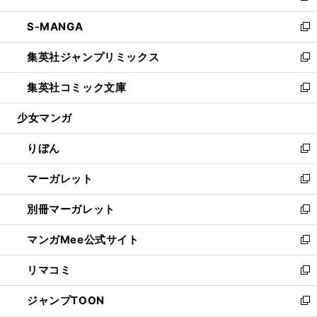
開
ウ
ン
ウ
し
S-MANGA
く
で
ド
ィ
い
新
開
ウ
ン
ウ
し
集英社ジャンプリミックス
く
で
ド
ィ
い
新
開
ウ
ン
ウ
し
集英社コミック文庫
く
で
ド
ィ
い
新
開
ウ
ン
ウ
し
少女マンガ
く
で
ド
ィ
い
開
ウ
ン
ウ
りぼん
く
で
ド
ィ
新
開
ウ
ン
し
マーガレット
く
で
ド
い
新
開
ウ
ウ
し
別冊マーガレット
く
で
ィ
い
新
開
ン
ウ
し
マンガMee公式サイト
く
ド
ィ
い
新
ウ
ン
ウ
し
リマコミ
で
ド
ィ
い
新
開
ウ
ン
ウ
し
ジャンプTOON
く
で
ド
ィ
い
新
開
ウ
ン