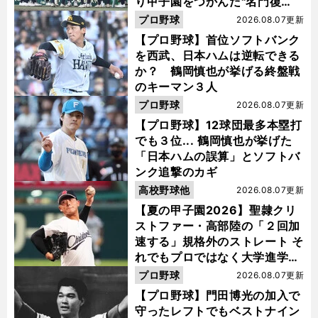
り甲子園をつかんだ"名門復
活"の舞台裏
プロ野球
2026.08.07更新
【プロ野球】首位ソフトバンク
を西武、日本ハムは逆転できる
か？ 鶴岡慎也が挙げる終盤戦
のキーマン３人
プロ野球
2026.08.07更新
【プロ野球】12球団最多本塁打
でも３位... 鶴岡慎也が挙げた
「日本ハムの誤算」とソフトバ
ンク追撃のカギ
高校野球他
2026.08.07更新
【夏の甲子園2026】聖隷クリ
ストファー・高部陸の「２回加
速する」規格外のストレート そ
れでもプロではなく大学進学を
選ぶ理由
プロ野球
2026.08.07更新
【プロ野球】門田博光の加入で
守ったレフトでもベストナイン