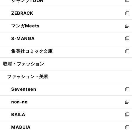
ジャンプTOON
く
で
ド
ィ
い
新
開
ウ
ン
ウ
し
ZEBRACK
く
で
ド
ィ
い
新
開
ウ
ン
ウ
し
マンガMeets
く
で
ド
ィ
い
新
開
ウ
ン
ウ
し
S-MANGA
く
で
ド
ィ
い
新
開
ウ
ン
ウ
し
集英社コミック文庫
く
で
ド
ィ
い
新
開
ウ
ン
ウ
し
取材・ファッション
く
で
ド
ィ
い
開
ウ
ン
ウ
ファッション・美容
く
で
ド
ィ
開
ウ
ン
Seventeen
く
で
ド
新
開
ウ
し
non-no
く
で
い
新
開
ウ
し
BAILA
く
ィ
い
新
ン
ウ
し
MAQUIA
ド
ィ
い
新