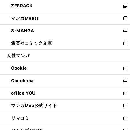
ウ
し
ZEBRACK
く
で
ド
ィ
い
新
開
ウ
ン
ウ
し
マンガMeets
く
で
ド
ィ
い
新
開
ウ
ン
ウ
し
S-MANGA
く
で
ド
ィ
い
新
開
ウ
ン
ウ
し
集英社コミック文庫
く
で
ド
ィ
い
新
開
ウ
ン
ウ
し
女性マンガ
く
で
ド
ィ
い
開
ウ
ン
ウ
Cookie
く
で
ド
ィ
新
開
ウ
ン
し
Cocohana
く
で
ド
い
新
開
ウ
ウ
し
office YOU
く
で
ィ
い
新
開
ン
ウ
し
マンガMee公式サイト
く
ド
ィ
い
新
ウ
ン
ウ
し
リマコミ
で
ド
ィ
い
新
開
ウ
ン
ウ
し