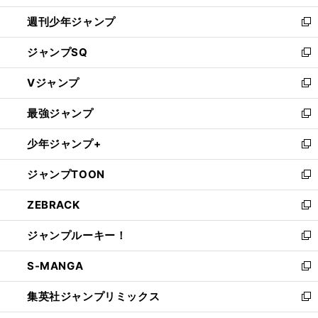
開
週刊少年ジャンプ
く
新
し
ジャンプSQ
い
新
ウ
し
Vジャンプ
ィ
い
新
ン
ウ
し
最強ジャンプ
ド
ィ
い
新
ウ
ン
ウ
し
少年ジャンプ+
で
ド
ィ
い
新
開
ウ
ン
ウ
し
ジャンプTOON
く
で
ド
ィ
い
新
開
ウ
ン
ウ
し
ZEBRACK
く
で
ド
ィ
い
新
開
ウ
ン
ウ
し
ジャンプルーキー！
く
で
ド
ィ
い
新
開
ウ
ン
ウ
し
S-MANGA
く
で
ド
ィ
い
新
開
ウ
ン
ウ
し
集英社ジャンプリミックス
く
で
ド
ィ
い
新
開
ウ
ン
ウ
し