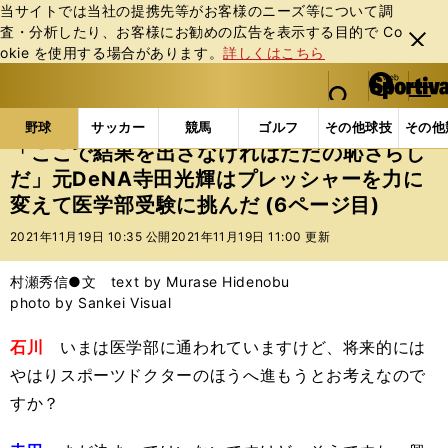
当サイトでは当社の提携先等がお客様のニーズ等について調
査・分析したり、お客様にお勧めの広告を表⽰する⽬的で Co
閉じ
okie を使⽤する場合があります。
詳しくはこちら
る
マイペ
web Sportiva (webスポルティーバ)
検索
メニュ
we
ー
野球の記事一覧
プロ野球
「ここで結果を出さなけれ
b
ジ
野球
サッカー
競馬
ゴルフ
その他球技
その他
ス
「ここで結果を出さなければただの恥さらし
ポ
だ」元DeNA寺田光輝はプレッシャーを力に
ル
変えて医学部受験に挑んだ (6ページ目)
テ
ィ
2021年11月19日 10:35 公開
2021年11月19日 11:00 更新
ー
バ
村瀬秀信●文 text by Murase Hidenobu
photo by Sankei Visual
石川
いまは医学部に通われていますけど、将来的には
やはりスポーツドクターのほうへ進もうとお考えなので
すか？