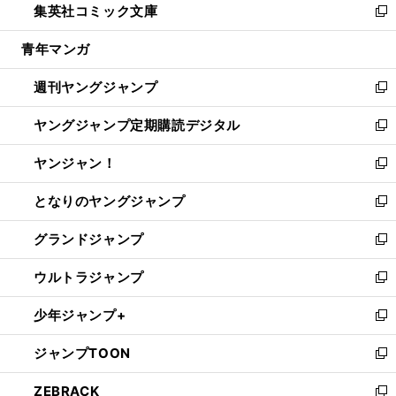
集英社コミック文庫
く
で
ド
ィ
い
新
開
ウ
ン
ウ
し
青年マンガ
く
で
ド
ィ
い
開
ウ
ン
ウ
週刊ヤングジャンプ
く
で
ド
ィ
新
開
ウ
ン
し
ヤングジャンプ定期購読デジタル
く
で
ド
い
新
開
ウ
ウ
し
ヤンジャン！
く
で
ィ
い
新
開
ン
ウ
し
となりのヤングジャンプ
く
ド
ィ
い
新
ウ
ン
ウ
し
グランドジャンプ
で
ド
ィ
い
新
開
ウ
ン
ウ
し
ウルトラジャンプ
く
で
ド
ィ
い
新
開
ウ
ン
ウ
し
少年ジャンプ+
く
で
ド
ィ
い
新
開
ウ
ン
ウ
し
ジャンプTOON
く
で
ド
ィ
い
新
開
ウ
ン
ウ
し
ZEBRACK
く
で
ド
ィ
い
新