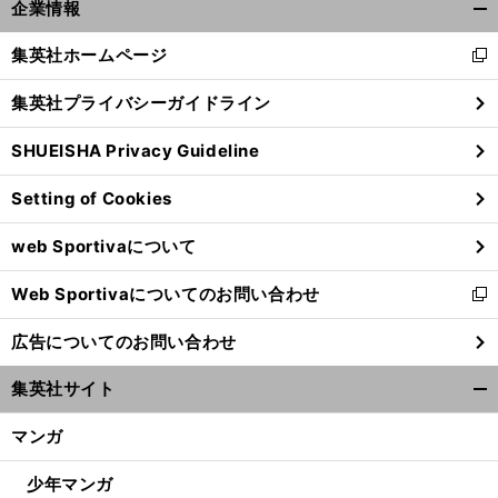
山
・
イ
、
.
.
.
」
企業情報
本由伸の女房役
若月健矢が語る何よりもすごいと思うのは「
ニング間
ベンチ裏で
開
く/
集英社ホームページ
新
閉
し
じ
集英社プライバシーガイドライン
い
る
ウ
SHUEISHA Privacy Guideline
ィ
ン
Setting of Cookies
ド
ウ
web Sportivaについて
で
開
Web Sportivaについてのお問い合わせ
く
新
し
広告についてのお問い合わせ
い
ウ
集英社サイト
ィ
開
ン
く/
マンガ
ド
閉
ウ
じ
少年マンガ
で
る