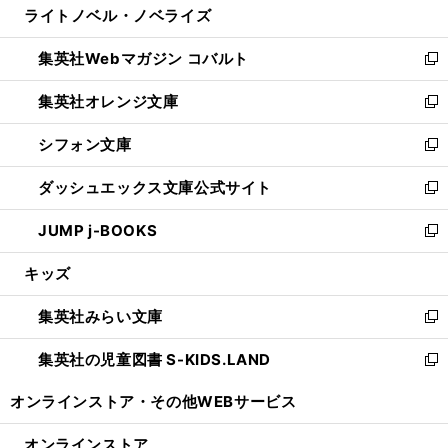
ライトノベル・ノベライズ
く
で
ド
ィ
い
開
ウ
ン
ウ
集英社Webマガジン コバルト
く
で
ド
ィ
新
開
ウ
ン
し
集英社オレンジ文庫
く
で
ド
い
新
開
ウ
ウ
し
シフォン文庫
く
で
ィ
い
新
開
ン
ウ
し
ダッシュエックス文庫公式サイト
く
ド
ィ
い
新
ウ
ン
ウ
し
JUMP j-BOOKS
で
ド
ィ
い
新
開
ウ
ン
ウ
し
キッズ
く
で
ド
ィ
い
開
ウ
ン
ウ
集英社みらい文庫
く
で
ド
ィ
新
開
ウ
ン
し
集英社の児童図書 S-KIDS.LAND
く
で
ド
い
新
開
ウ
ウ
し
オンラインストア・
その他WEBサービス
く
で
ィ
い
開
ン
ウ
オンラインストア
く
ド
ィ