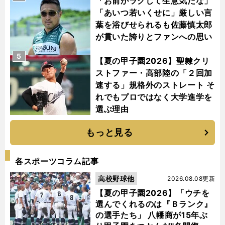
「お前がラクして生意気だな」
「あいつ若いくせに」厳しい言
葉を浴びせられるも佐藤慎太郎
が貫いた誇りとファンへの思い
5
【夏の甲子園2026】聖隷クリ
ストファー・高部陸の「２回加
速する」規格外のストレート そ
れでもプロではなく大学進学を
選ぶ理由
もっと見る
各スポーツコラム記事
高校野球他
2026.08.08更新
【夏の甲子園2026】「ウチを
選んでくれるのは『Ｂランク』
の選手たち」 八幡商が15年ぶ