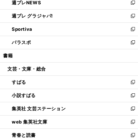
週プレNEWS
く
で
ド
い
新
開
ウ
ウ
し
週プレ グラジャパ!
く
で
ィ
い
新
開
ン
ウ
し
Sportiva
く
ド
ィ
い
新
ウ
ン
ウ
し
パラスポ
で
ド
ィ
い
新
開
ウ
ン
ウ
し
書籍
く
で
ド
ィ
い
開
ウ
ン
ウ
文芸・文庫・総合
く
で
ド
ィ
開
ウ
ン
すばる
く
で
ド
新
開
ウ
し
小説すばる
く
で
い
新
開
ウ
し
集英社 文芸ステーション
く
ィ
い
新
ン
ウ
し
web 集英社文庫
ド
ィ
い
新
ウ
ン
ウ
し
青春と読書
で
ド
ィ
い
新