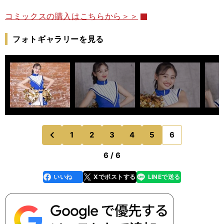
コミックスの購入はこちらから＞＞
フォトギャラリーを見る
1
2
3
4
5
6
のページへ
前
6 / 6
いいね
Xでポストする
LINEで送る
line
faceboo
x
k