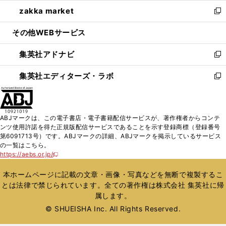
ウ
ン
ウ
し
zakka market
く
で
ド
ィ
い
新
開
ウ
ン
ウ
し
その他WEBサービス
く
で
ド
ィ
い
開
ウ
ン
ウ
集英社アドナビ
く
で
ド
ィ
新
開
ウ
ン
し
集英社エディターズ・ラボ
く
で
ド
い
新
開
ウ
ウ
し
く
で
ィ
い
開
ン
ウ
ABJマークは、この電子書店・電子書籍配信サービスが、著作権者からコンテ
く
ド
ィ
ンツ使用許諾を得た正規版配信サービスであることを示す登録商標（登録番号
ウ
ン
第6091713号）です。ABJマークの詳細、ABJマークを掲示しているサービス
で
ド
の一覧はこちら。
開
ウ
https://aebs.or.jp/
新
く
で
し
い
開
本ホームページに記載の文章・画像・写真などを無断で複製するこ
ウ
く
とは法律で禁じられています。全ての著作権は株式会社 集英社に帰
ィ
属します。
ン
ド
© SHUEISHA Inc. All Rights Reserved.
ウ
で