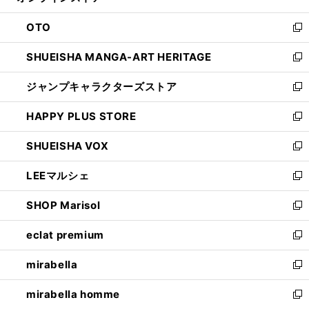
ウ
ン
OTO
で
ド
新
開
ウ
し
SHUEISHA MANGA-ART HERITAGE
く
で
い
新
開
ウ
し
ジャンプキャラクターズストア
く
ィ
い
新
ン
ウ
し
HAPPY PLUS STORE
ド
ィ
い
新
ウ
ン
ウ
し
SHUEISHA VOX
で
ド
ィ
い
新
開
ウ
ン
ウ
し
LEEマルシェ
く
で
ド
ィ
い
新
開
ウ
ン
ウ
し
SHOP Marisol
く
で
ド
ィ
い
新
開
ウ
ン
ウ
し
eclat premium
く
で
ド
ィ
い
新
開
ウ
ン
ウ
し
mirabella
く
で
ド
ィ
い
新
開
ウ
ン
ウ
し
mirabella homme
く
で
ド
ィ
い
新
開