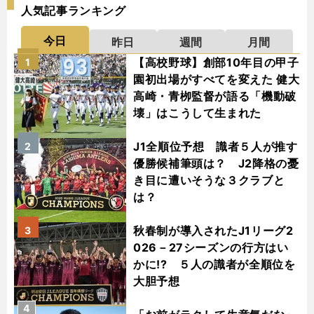
人気記事ランキング
今日
昨日
週間
月間
【高校野球】創部10年目の甲子
1
園初出場がすべてを変えた 健大
高崎・青栁監督が語る「機動破
壊」はこうして生まれた
J1全順位予想 識者５人が推す
2
優勝候補筆頭は？ J2降格の憂
き目に遭いそうな３クラブと
は？
秋春制が導入されたJ1リーグ2
3
026－27シーズンの行方はい
かに!? ５人の識者が全順位を
大胆予想
4