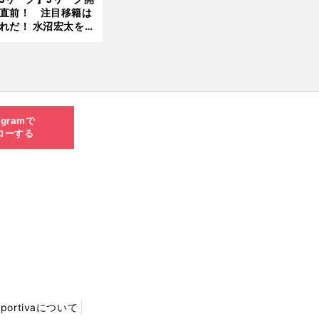
直前！ 注目移籍は
8.0
れだ！ 水沼宏太を水
3更
貴史がすこ〜し語る
新
agramで
ローする
Sportivaについて