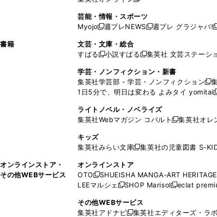
し
新
し
し
し
ン
ィ
ン
ン
開
で
開
で
い
し
い
い
い
ド
ン
ド
ド
芸能・情報・スポーツ
く
開
く
開
ウ
い
ウ
ウ
ウ
ウ
ド
ウ
ウ
Myojo
週プレNEWS
週プレ グラジャパ!
く
く
新
新
新
ィ
ウ
ィ
ィ
ィ
で
ウ
で
で
し
し
ン
ィ
ン
ン
ン
書籍
文芸・文庫・総合
開
で
開
開
い
い
ド
ン
ド
ド
ド
すばる
小説すばる
集英社 文芸ステーシ
く
開
く
く
新
新
ウ
ウ
ウ
ド
ウ
ウ
ウ
く
し
し
ィ
ィ
学芸・ノンフィクション・新書
で
ウ
で
で
で
い
い
ン
ン
集英社学芸部 - 学芸・ノンフィクション
開
で
開
開
開
新
ウ
ウ
ド
ド
1日5分で、明日は変わる よみタイ yomitai
く
開
く
く
く
し
新
ィ
ィ
ウ
ウ
く
い
ン
ン
ライトノベル・ノベライズ
で
で
ウ
ド
ド
集英社Webマガジン コバルト
集英社オレ
開
開
新
ィ
ウ
ウ
く
く
し
ン
キッズ
で
で
い
ド
集英社みらい文庫
集英社の児童図書 S-KID
開
開
新
ウ
ウ
く
く
し
ィ
オンラインストア・
オンラインストア
で
い
ン
その他WEBサービス
OTO
SHUEISHA MANGA-ART HERITAGE
開
新
ウ
ド
LEEマルシェ
SHOP Marisol
eclat prem
く
し
新
新
ィ
ウ
い
し
し
ン
その他WEBサービス
で
ウ
い
い
ド
集英社アドナビ
集英社エディターズ・ラ
開
新