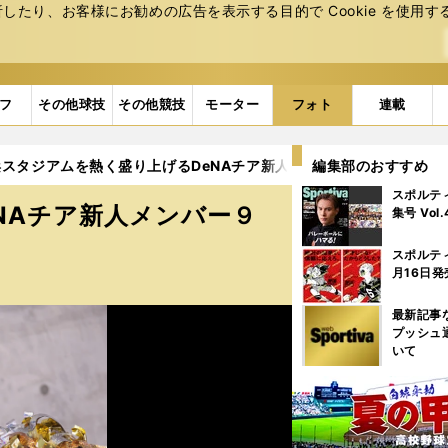
たり、お客様にお勧めの広告を表⽰する⽬的で Cookie を使⽤す
フ
その他球技
その他競技
モーター
フォト
連載
スタジアムを熱く盛り上げるDeNAチア新人メンバー９人厳選カット 
編集部のおすすめ
スポルテ
NAチア新人メンバー９
集号 Vol
スポルテ
月16日発
最新記事
プッシュ
いて