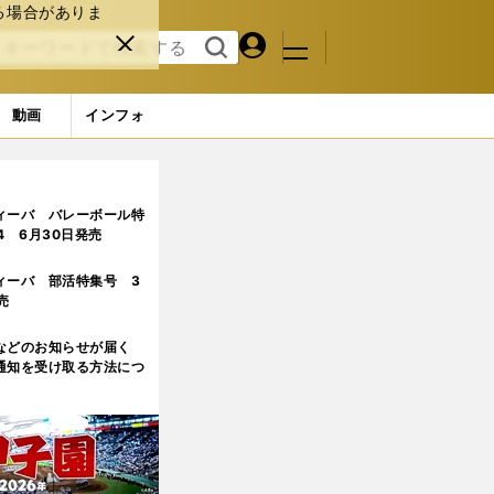
る場合がありま
マイペ
閉じ
検索
メニュ
ー
る
す
ジ
る
動画
インフォ
(21ページ目)
ィーバ バレーボール特
.4 6月30日発売
ィーバ 部活特集号 3
売
などのお知らせが届く
通知を受け取る方法につ