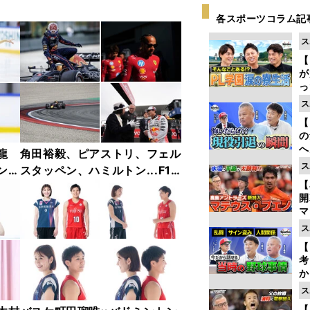
各スポーツコラム記
ス
【
が
っ
た
ス
【
の
へ
龍
角田裕毅、ピアストリ、フェル
大
ス
ンフ
スタッペン、ハミルトン...F1
エ
【
リー
2025年前半戦ベストショット
ャラ
集【撮影／熱田護＆桜井淳雄】
マ
島
ス
歳
【
考
か
事
ス
【