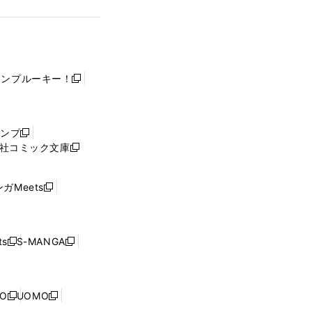
ャンプルーキー！
新
し
い
ウ
ャンプ
新
ィ
社コミック文庫
し
新
ン
い
し
ド
ウ
い
ウ
ガMeets
新
ィ
ウ
で
し
ン
ィ
開
い
ド
ン
く
ウ
ウ
ド
s
S-MANGA
新
新
ィ
で
ウ
し
し
ン
開
で
い
い
ド
く
開
ウ
ウ
ウ
NO
UOMO
く
新
新
ィ
ィ
で