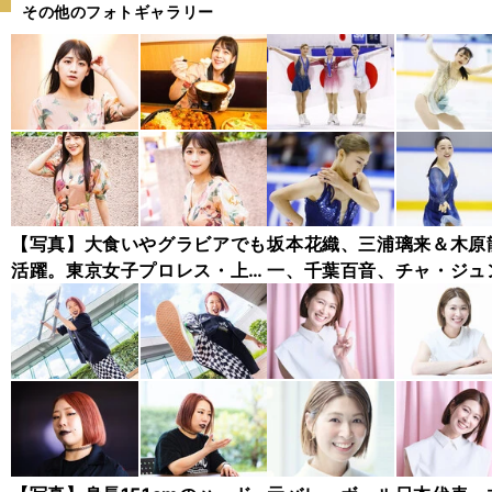
その他のフォトギャラリー
【写真】大食いやグラビアでも
坂本花織、三浦璃来＆木原
活躍。東京女子プロレス・上原
一、千葉百音、チャ・ジュ
わかな フォトギャラリー
ァン...チャレンジャー・シ
ズ木下グループ杯フォトギ
リー