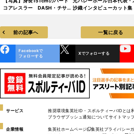
【写真】身長151cmのハード
元バレーボール日本代表・
コアレスラー DASH・チサ
沙織インタビューカット集
コ フォトギャラリー
前の記事へ
一覧に戻る
ebo
X
YouTube
Facebookで
Xでフォローする
ok
フォローする
サービス
推奨環境
集英社ID・スポルティーバIDとは
ブラウザプッシュ通知について
サイトマッ
企業情報
集英社ホームページ
集英社プライバシー
新