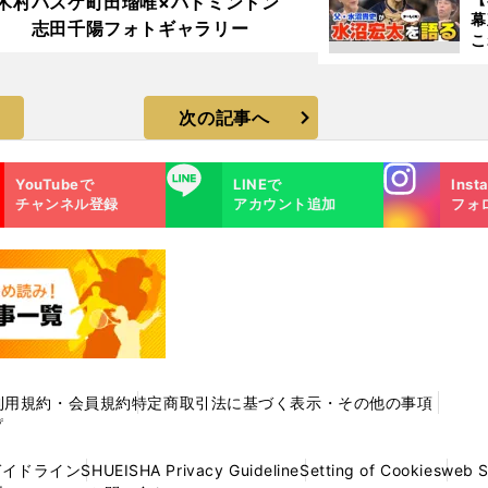
木村
バスケ町田瑠唯×バドミントン
幕
志田千陽フォトギャラリー
こ
沼
次の記事へ
Instagra
LINE
YouTubeで
LINEで
Inst
m
チャンネル登録
アカウント追加
フォ
利用規約・会員規約
特定商取引法に基づく表示・その他の事項
プ
ガイドライン
SHUEISHA Privacy Guideline
Setting of Cookies
web 