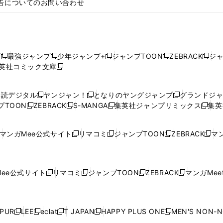
告についてのお問い合わせ
プ
最強ジャンプ
少年ジャンプ+
ジャンプTOON
ZEBRACK
ジ
新
新
新
新
新
英社コミック文庫
し
新
し
し
し
し
い
い
し
い
い
い
ウ
ウ
い
ウ
ウ
ウ
購読デジタル
ヤンジャン！
となりのヤングジャンプ
グランドジ
新
新
新
ィ
ィ
ウ
ィ
ィ
ィ
プTOON
ZEBRACK
S-MANGA
集英社ジャンプリミックス
集英
新
し
新
し
新
し
新
ン
ン
ィ
ン
ン
ン
し
い
し
い
し
い
し
ド
ド
ン
ド
ド
ド
い
ウ
い
ウ
い
ウ
い
ウ
ウ
ド
ウ
ウ
ウ
マンガMee公式サイト
リマコミ
ジャンプTOON
ZEBRACK
マン
新
新
新
新
ウ
ィ
ウ
ィ
ウ
ィ
ウ
で
で
ウ
で
で
で
し
し
し
し
し
ィ
ン
ィ
ン
ィ
ン
ィ
開
開
で
開
開
開
い
い
い
い
い
ン
ド
ン
ド
ン
ド
ン
く
く
開
く
く
く
ウ
ウ
ウ
ウ
ウ
ド
ウ
ド
ウ
ド
ウ
ド
ee公式サイト
リマコミ
ジャンプTOON
ZEBRACK
マンガMeet
く
新
新
新
新
ィ
ィ
ィ
ィ
ィ
ウ
で
ウ
で
ウ
で
ウ
し
し
し
し
ン
ン
ン
ン
ン
で
開
で
開
で
開
で
い
い
い
い
ド
ド
ド
ド
ド
開
く
開
く
開
く
開
ウ
ウ
ウ
ウ
ウ
ウ
ウ
ウ
ウ
PUR
LEE
eclat
T JAPAN
HAPPY PLUS ONE
MEN'S NON-
く
く
く
く
新
新
新
新
新
ィ
ィ
ィ
ィ
で
で
で
で
で