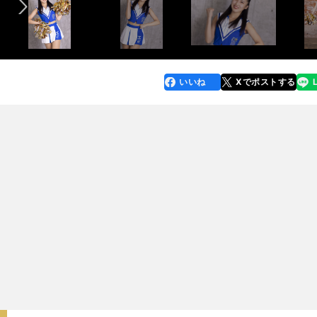
いいね
Xでポストする
line
faceboo
x
k