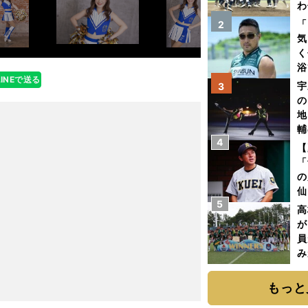
わ
だ
「
2
気
く
浴
LINEで送る
太
宇
3
ァ
の
地
輔
4
題
【
「
の
仙
5
か
高
画
が
員
み
もっと