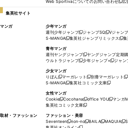
Web Sportivaについてのお問い合わせ
広
し
新
い
し
集英社サイト
ウ
い
ィ
ウ
マンガ
少年マンガ
ン
ィ
週刊少年ジャンプ
ジャンプSQ
Vジャン
ド
ン
新
新
S-MANGA
集英社ジャンプリミックス
集
ウ
ド
新
し
し
新
で
ウ
し
い
い
し
青年マンガ
開
で
い
ウ
ウ
い
週刊ヤングジャンプ
ヤングジャンプ定期
新
く
開
ウ
ィ
ィ
ウ
ウルトラジャンプ
少年ジャンプ+
ジャン
新
し
新
く
ィ
ン
ン
ィ
し
い
し
ン
ド
ド
ン
少女マンガ
い
ウ
い
ド
ウ
ウ
ド
りぼん
マーガレット
別冊マーガレット
新
新
新
ウ
ィ
ウ
ウ
で
で
ウ
S-MANGA
集英社コミック文庫
し
新
し
新
ィ
ン
ィ
で
開
開
で
い
し
い
し
ン
ド
ン
女性マンガ
開
く
く
開
ウ
い
ウ
い
ド
ウ
ド
Cookie
Cocohana
office YOU
マンガM
く
く
新
新
新
ィ
ウ
ィ
ウ
ウ
で
ウ
集英社コミック文庫
し
新
し
し
ン
ィ
ン
ィ
で
開
で
い
し
い
い
ド
ン
ド
ン
取材・ファッション
ファッション・美容
開
く
開
ウ
い
ウ
ウ
ウ
ド
ウ
ド
Seventeen
non-no
BAILA
MAQUIA
S
く
く
新
新
新
新
ィ
ウ
ィ
ィ
で
ウ
で
ウ
集英社オンライン