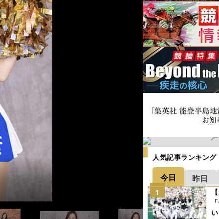
人気記事ランキング
今日
昨日
【
1
「
い