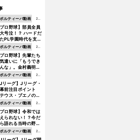
事
ポルティーバ動画
202
プロ野球】部員全員
6.0
大号泣！？ ハードだ
8.0
たPL学園時代を支え
6更
ものとは
ポルティーバ動画
202
新
プロ野球】先輩たち
6.0
気遣いに「もうでき
8.0
んな」。金村義明＆
6更
塚光二が明かす引退
ポルティーバ動画
202
新
ピソード！
Jリーグ】Jリーグ・
6.0
開幕前注目ポイント
8.0
テウス・ブエノの鹿
5更
移籍！ 恐るべし15
ポルティーバ動画
202
新
磯部怜夢！
プロ野球】令和では
6.0
えられない！？今だ
8.0
ら語れる当時の野球
4更
情とは...
ポルティーバ動画
202
新
Jリーグ】Jリーグ開
6.0