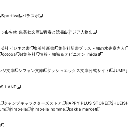
し
し
し
し
し
ン
ン
ン
ン
開
開
開
開
開
い
い
い
い
い
ド
ド
ド
ド
く
く
く
く
く
ウ
ウ
ウ
ウ
ウ
ウ
ウ
ウ
ウ
Sportiva
パラスポ
新
新
ィ
ィ
ィ
ィ
ィ
で
で
で
で
し
し
し
ン
ン
ン
ン
ン
開
開
開
開
い
い
い
ド
ド
ド
ド
ド
ョン
web 集英社文庫
青春と読書
アジア人物史
く
く
く
く
新
新
新
新
ウ
ウ
ウ
ウ
ウ
ウ
ウ
ウ
し
し
し
し
ィ
ィ
ィ
で
で
で
で
で
い
い
い
い
ン
ン
ン
集英社ビジネス書
集英社新書
集英社新書プラス - 知の水先案内人
開
開
開
開
開
新
新
新
ウ
ウ
ウ
ウ
ド
ド
ド
kotoba
e!集英社
情報・知識＆オピニオン imidas
く
く
く
く
く
新
し
新
し
新
ィ
ィ
ィ
ィ
ウ
ウ
ウ
し
し
い
し
い
し
ン
ン
ン
ン
で
で
で
い
い
ウ
い
ウ
い
ド
ド
ド
ド
ンジ文庫
シフォン文庫
ダッシュエックス文庫公式サイト
JUMP 
開
開
開
新
新
新
ウ
ウ
ィ
ウ
ィ
ウ
ウ
ウ
ウ
ウ
く
く
く
し
し
し
ィ
ィ
ン
ィ
ン
ィ
で
で
で
で
い
い
い
ン
ン
ド
ン
ド
ン
S.LAND
開
開
開
開
新
ウ
ウ
ウ
ド
ド
ウ
ド
ウ
ド
く
く
く
く
し
ィ
ィ
ィ
ウ
ウ
で
ウ
で
ウ
い
ン
ン
ン
ジャンプキャラクターズストア
HAPPY PLUS STORE
SHUEIS
で
で
開
で
開
で
新
新
新
ウ
ド
ド
ド
ium
mirabella
mirabella homme
zakka market
開
開
く
開
く
開
し
新
新
新
し
新
し
ィ
ウ
ウ
ウ
く
く
く
く
い
し
し
い
し
し
い
ン
で
で
で
ウ
い
い
ウ
い
い
ウ
ド
ボ
開
開
開
新