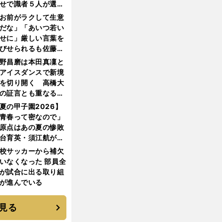
せで識者５人が選ん
優勝校はここだ！
お前がラクして生意
だな」「あいつ若い
せに」厳しい言葉を
びせられるも佐藤慎
郎が貫いた誇りとフ
野昌磨は本田真凜と
ンへの思い
アイスダンスで新境
を切り開く 高橋大
の証言とも重なる課
と楽しさ
夏の甲子園2026】
青春って密なので」
原点はあの夏の惨敗
台育英・須江航が明
す"日本一1000日計
校サッカーから補欠
"のすべて
いなくなった 部員全
が試合に出る取り組
が進んでいる
見る