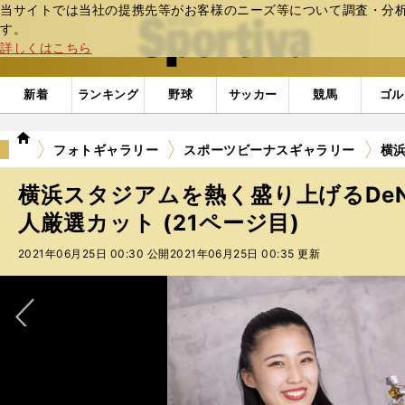
当サイトでは当社の提携先等がお客様のニーズ等について調査・分析し
web Sportiva (webスポルティーバ)
す。
詳しくはこちら
新着
ランキング
野球
サッカー
競馬
ゴル
we
フォトギャラリー
スポーツビーナスギャラリー
横浜
b
ス
横浜スタジアムを熱く盛り上げるDe
ポ
ル
人厳選カット (21ページ目)
テ
2021年06月25日 00:30 公開
2021年06月25日 00:35 更新
ィ
ー
バ
次へ