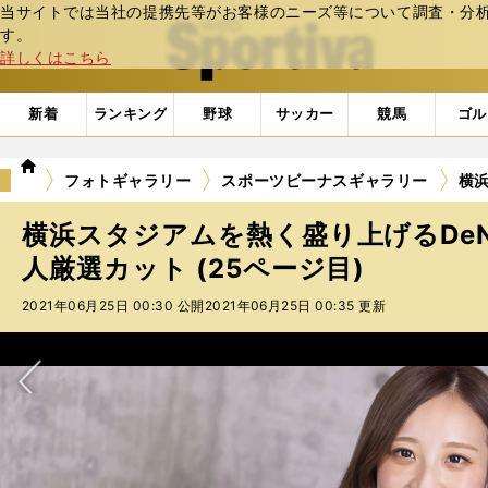
当サイトでは当社の提携先等がお客様のニーズ等について調査・分析し
web Sportiva (webスポルティーバ)
す。
詳しくはこちら
新着
ランキング
野球
サッカー
競馬
ゴル
we
フォトギャラリー
スポーツビーナスギャラリー
横浜
b
ス
横浜スタジアムを熱く盛り上げるDe
ポ
ル
人厳選カット (25ページ目)
テ
2021年06月25日 00:30 公開
2021年06月25日 00:35 更新
ィ
ー
バ
次へ