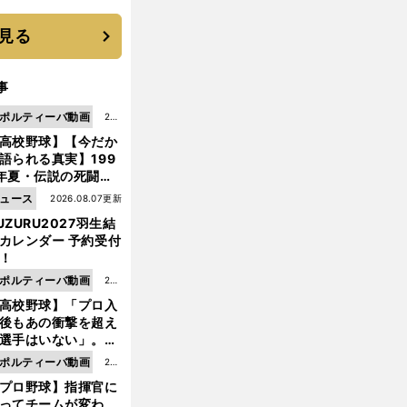
 それでもプロではな
大学進学を選ぶ理由
見る
事
ポルティーバ動画
202
高校野球】【今だか
6.0
語られる真実】199
8.0
年夏・伝説の死闘の
7更
中にPL学園に何が起
ュース
2026.08.07更新
新
ていた！？
UZURU2027羽生結
カレンダー 予約受付
！
ポルティーバ動画
202
高校野球】「プロ入
6.0
後もあの衝撃を超え
8.0
選手はいない」。PL
6更
園トリオが衝撃を受
ポルティーバ動画
202
新
た選手
プロ野球】指揮官に
6.0
ってチームが変わ