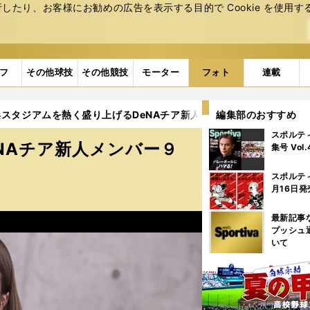
たり、お客様にお勧めの広告を表⽰する⽬的で Cookie を使⽤す
フ
その他球技
その他競技
モーター
フォト
連載
スタジアムを熱く盛り上げるDeNAチア新人メンバー９人厳選カット 
編集部のおすすめ
スポルテ
NAチア新人メンバー９
集号 Vol
スポルテ
月16日発
最新記事
プッシュ
いて