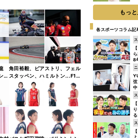
ト
く
もっと
各スポーツコラム記
ス
【
ら
8
最
ニ
龍
角田裕毅、ピアストリ、フェル
き
ンフ
スタッペン、ハミルトン...F1
Y
弦
リー
2025年前半戦ベストショット
中
ャラ
集【撮影／熱田護＆桜井淳雄】
ス
【
り
る
学
ス
け
【
よ