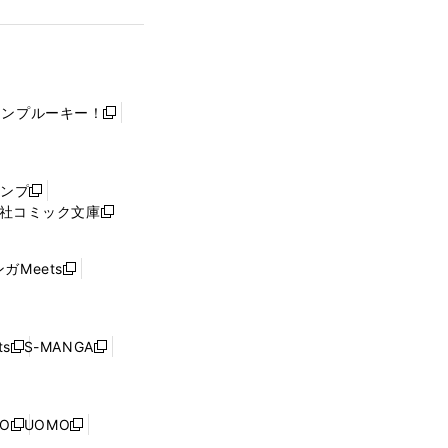
ャンプルーキー！
新
し
い
ウ
ャンプ
新
ィ
社コミック文庫
し
新
ン
い
し
ド
ウ
い
ウ
ガMeets
新
ィ
ウ
で
し
ン
ィ
開
い
ド
ン
く
ウ
ウ
ド
s
S-MANGA
新
新
ィ
で
ウ
し
し
ン
開
で
い
い
ド
く
開
ウ
ウ
ウ
NO
UOMO
く
新
新
ィ
ィ
で