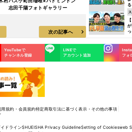
木村
バスケ町田瑠唯×バドミントン
る
志田千陽フォトギャラリー
光
ス
ピ
【
が
っ
次の記事へ
た
Instagra
LINE
YouTubeで
LINEで
Inst
m
チャンネル登録
アカウント追加
フォ
利用規約・会員規約
特定商取引法に基づく表示・その他の事項
プ
ガイドライン
SHUEISHA Privacy Guideline
Setting of Cookies
web 