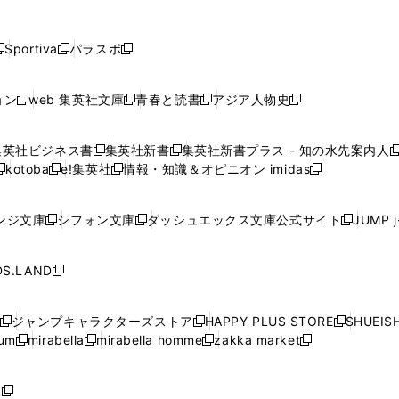
し
し
し
し
し
ン
ン
ン
ン
開
開
開
開
開
い
い
い
い
い
ド
ド
ド
ド
く
く
く
く
く
ウ
ウ
ウ
ウ
ウ
ウ
ウ
ウ
ウ
Sportiva
パラスポ
新
新
ィ
ィ
ィ
ィ
ィ
で
で
で
で
し
し
し
ン
ン
ン
ン
ン
開
開
開
開
い
い
い
ド
ド
ド
ド
ド
ョン
web 集英社文庫
青春と読書
アジア人物史
く
く
く
く
新
新
新
新
ウ
ウ
ウ
ウ
ウ
ウ
ウ
ウ
し
し
し
し
ィ
ィ
ィ
で
で
で
で
で
い
い
い
い
ン
ン
ン
集英社ビジネス書
集英社新書
集英社新書プラス - 知の水先案内人
開
開
開
開
開
新
新
新
ウ
ウ
ウ
ウ
ド
ド
ド
kotoba
e!集英社
情報・知識＆オピニオン imidas
く
く
く
く
く
新
し
新
し
新
ィ
ィ
ィ
ィ
ウ
ウ
ウ
し
し
い
し
い
し
ン
ン
ン
ン
で
で
で
い
い
ウ
い
ウ
い
ド
ド
ド
ド
ンジ文庫
シフォン文庫
ダッシュエックス文庫公式サイト
JUMP 
開
開
開
新
新
新
ウ
ウ
ィ
ウ
ィ
ウ
ウ
ウ
ウ
ウ
く
く
く
し
し
し
ィ
ィ
ン
ィ
ン
ィ
で
で
で
で
い
い
い
ン
ン
ド
ン
ド
ン
S.LAND
開
開
開
開
新
ウ
ウ
ウ
ド
ド
ウ
ド
ウ
ド
く
く
く
く
し
ィ
ィ
ィ
ウ
ウ
で
ウ
で
ウ
い
ン
ン
ン
ジャンプキャラクターズストア
HAPPY PLUS STORE
SHUEIS
で
で
開
で
開
で
新
新
新
ウ
ド
ド
ド
ium
mirabella
mirabella homme
zakka market
開
開
く
開
く
開
し
新
新
新
し
新
し
ィ
ウ
ウ
ウ
く
く
く
く
い
し
し
い
し
し
い
ン
で
で
で
ウ
い
い
ウ
い
い
ウ
ド
ボ
開
開
開
新