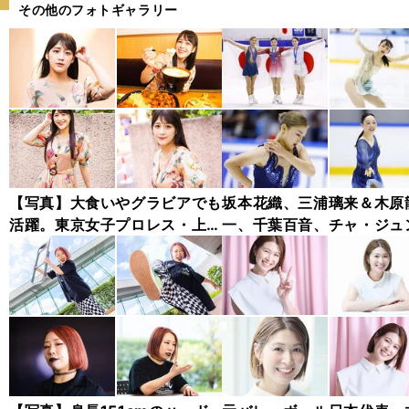
その他のフォトギャラリー
【写真】大食いやグラビアでも
坂本花織、三浦璃来＆木原
活躍。東京女子プロレス・上原
一、千葉百音、チャ・ジュ
わかな フォトギャラリー
ァン...チャレンジャー・シ
ズ木下グループ杯フォトギ
リー