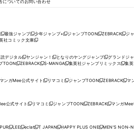
告についてのお問い合わせ
プ
最強ジャンプ
少年ジャンプ+
ジャンプTOON
ZEBRACK
ジ
新
新
新
新
新
英社コミック文庫
し
新
し
し
し
し
い
い
し
い
い
い
ウ
ウ
い
ウ
ウ
ウ
購読デジタル
ヤンジャン！
となりのヤングジャンプ
グランドジ
新
新
新
ィ
ィ
ウ
ィ
ィ
ィ
プTOON
ZEBRACK
S-MANGA
集英社ジャンプリミックス
集英
新
し
新
し
新
し
新
ン
ン
ィ
ン
ン
ン
し
い
し
い
し
い
し
ド
ド
ン
ド
ド
ド
い
ウ
い
ウ
い
ウ
い
ウ
ウ
ド
ウ
ウ
ウ
マンガMee公式サイト
リマコミ
ジャンプTOON
ZEBRACK
マン
新
新
新
新
ウ
ィ
ウ
ィ
ウ
ィ
ウ
で
で
ウ
で
で
で
し
し
し
し
し
ィ
ン
ィ
ン
ィ
ン
ィ
開
開
で
開
開
開
い
い
い
い
い
ン
ド
ン
ド
ン
ド
ン
く
く
開
く
く
く
ウ
ウ
ウ
ウ
ウ
ド
ウ
ド
ウ
ド
ウ
ド
ee公式サイト
リマコミ
ジャンプTOON
ZEBRACK
マンガMeet
く
新
新
新
新
ィ
ィ
ィ
ィ
ィ
ウ
で
ウ
で
ウ
で
ウ
し
し
し
し
ン
ン
ン
ン
ン
で
開
で
開
で
開
で
い
い
い
い
ド
ド
ド
ド
ド
開
く
開
く
開
く
開
ウ
ウ
ウ
ウ
ウ
ウ
ウ
ウ
ウ
PUR
LEE
eclat
T JAPAN
HAPPY PLUS ONE
MEN'S NON-
く
く
く
く
新
新
新
新
新
ィ
ィ
ィ
ィ
で
で
で
で
で