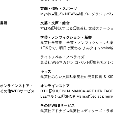
し
新
し
し
し
ン
ィ
ン
ン
開
で
開
で
い
し
い
い
い
ド
ン
ド
ド
芸能・情報・スポーツ
く
開
く
開
ウ
い
ウ
ウ
ウ
ウ
ド
ウ
ウ
Myojo
週プレNEWS
週プレ グラジャパ!
く
く
新
新
新
ィ
ウ
ィ
ィ
ィ
で
ウ
で
で
し
し
ン
ィ
ン
ン
ン
書籍
文芸・文庫・総合
開
で
開
開
い
い
ド
ン
ド
ド
ド
すばる
小説すばる
集英社 文芸ステーシ
く
開
く
く
新
新
ウ
ウ
ウ
ド
ウ
ウ
ウ
く
し
し
ィ
ィ
学芸・ノンフィクション・新書
で
ウ
で
で
で
い
い
ン
ン
集英社学芸部 - 学芸・ノンフィクション
開
で
開
開
開
新
ウ
ウ
ド
ド
1日5分で、明日は変わる よみタイ yomitai
く
開
く
く
く
し
新
ィ
ィ
ウ
ウ
く
い
ン
ン
ライトノベル・ノベライズ
で
で
ウ
ド
ド
集英社Webマガジン コバルト
集英社オレ
開
開
新
ィ
ウ
ウ
く
く
し
ン
キッズ
で
で
い
ド
集英社みらい文庫
集英社の児童図書 S-KID
開
開
新
ウ
ウ
く
く
し
ィ
オンラインストア・
オンラインストア
で
い
ン
その他WEBサービス
OTO
SHUEISHA MANGA-ART HERITAGE
開
新
ウ
ド
LEEマルシェ
SHOP Marisol
eclat prem
く
し
新
新
ィ
ウ
い
し
し
ン
その他WEBサービス
で
ウ
い
い
ド
集英社アドナビ
集英社エディターズ・ラ
開
新