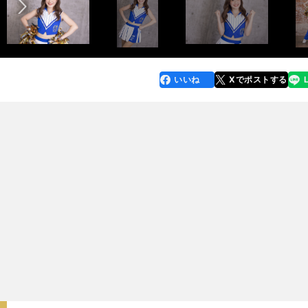
いいね
Xでポストする
line
faceboo
x
k