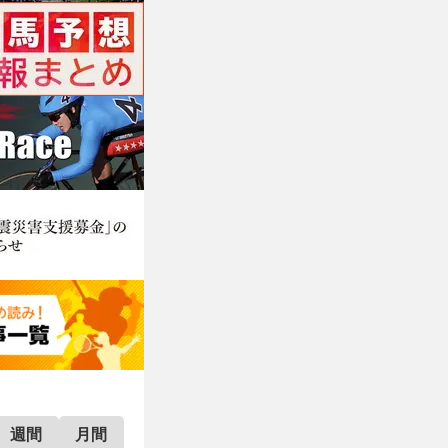
週間
月間