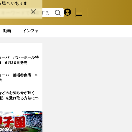
る場合がありま
マイペ
閉じ
検索
メニュ
ー
る
す
ジ
る
動画
インフォ
(25ページ目)
ィーバ バレーボール特
.4 6月30日発売
ィーバ 部活特集号 3
売
などのお知らせが届く
通知を受け取る方法につ