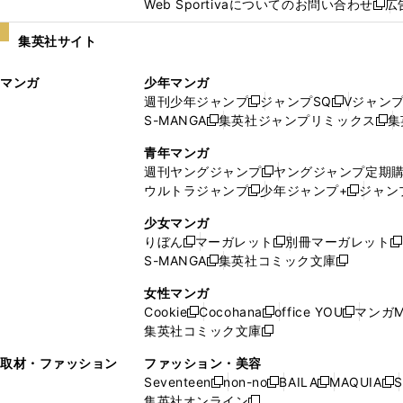
Web Sportivaについてのお問い合わせ
広
し
新
い
し
集英社サイト
ウ
い
ィ
ウ
マンガ
少年マンガ
ン
ィ
週刊少年ジャンプ
ジャンプSQ
Vジャン
ド
ン
新
新
S-MANGA
集英社ジャンプリミックス
集
ウ
ド
新
し
し
新
で
ウ
し
い
い
し
青年マンガ
開
で
い
ウ
ウ
い
週刊ヤングジャンプ
ヤングジャンプ定期
新
く
開
ウ
ィ
ィ
ウ
ウルトラジャンプ
少年ジャンプ+
ジャン
新
し
新
く
ィ
ン
ン
ィ
し
い
し
ン
ド
ド
ン
少女マンガ
い
ウ
い
ド
ウ
ウ
ド
りぼん
マーガレット
別冊マーガレット
新
新
新
ウ
ィ
ウ
ウ
で
で
ウ
S-MANGA
集英社コミック文庫
し
新
し
新
ィ
ン
ィ
で
開
開
で
い
し
い
し
ン
ド
ン
女性マンガ
開
く
く
開
ウ
い
ウ
い
ド
ウ
ド
Cookie
Cocohana
office YOU
マンガM
く
く
新
新
新
ィ
ウ
ィ
ウ
ウ
で
ウ
集英社コミック文庫
し
新
し
し
ン
ィ
ン
ィ
で
開
で
い
し
い
い
ド
ン
ド
ン
取材・ファッション
ファッション・美容
開
く
開
ウ
い
ウ
ウ
ウ
ド
ウ
ド
Seventeen
non-no
BAILA
MAQUIA
S
く
く
新
新
新
新
ィ
ウ
ィ
ィ
で
ウ
で
ウ
集英社オンライン