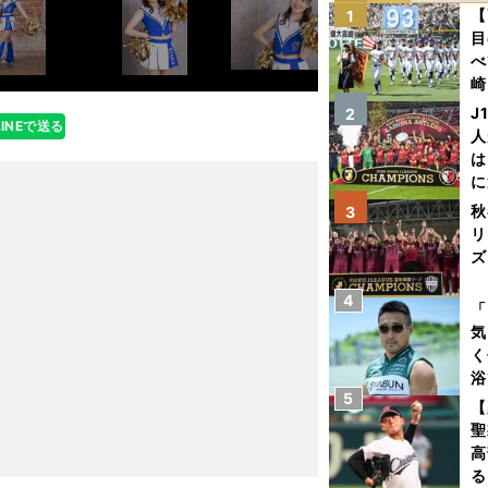
【
1
目
べ
崎
「
J
2
LINEで送る
て
人
は
に
と
秋
3
リ
ズ
4
を
「
気
く
浴
5
太
【
ァ
聖
高
る