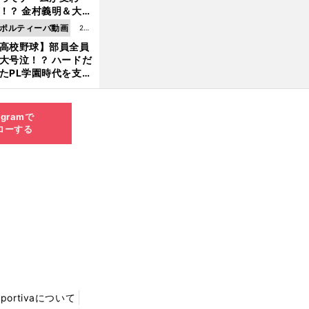
8.0
！？ 金村義明＆大塚
6更
二が語る歴代監督エ
ポルティーバ動画
202
新
ソード
高校野球】部員全員
6.0
大号泣！？ ハードだ
8.0
たPL学園時代を支え
6更
ものとは
新
agramで
ローする
Sportivaについて