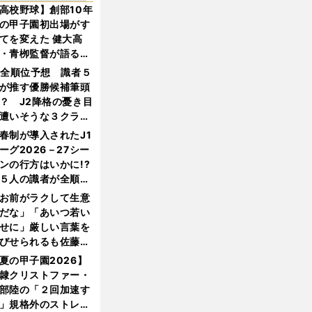
高校野球】創部10年
の甲子園初出場がす
てを変えた 健大高
・青栁監督が語る
機動破壊」はこうし
1全順位予想 識者５
生まれた
が推す優勝候補筆頭
？ J2降格の憂き目
遭いそうな３クラブ
は？
春制が導入されたJ1
ーグ2026－27シー
ンの行方はいかに!?
５人の識者が全順位
大胆予想
お前がラクして生意
だな」「あいつ若い
せに」厳しい言葉を
びせられるも佐藤慎
郎が貫いた誇りとフ
夏の甲子園2026】
ンへの思い
隷クリストファー・
部陸の「２回加速す
」規格外のストレー