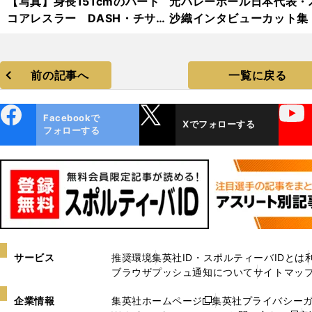
【写真】身長151cmのハード
元バレーボール日本代表・
コアレスラー DASH・チサ
沙織インタビューカット集
コ フォトギャラリー
前の記事へ
一覧に戻る
ebo
X
YouTube
Facebookで
Xでフォローする
ok
フォローする
サービス
推奨環境
集英社ID・スポルティーバIDとは
ブラウザプッシュ通知について
サイトマッ
企業情報
集英社ホームページ
集英社プライバシー
新