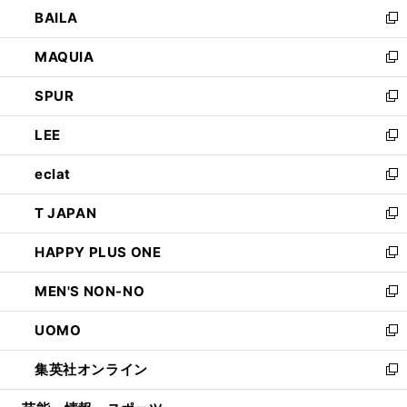
ウ
し
BAILA
く
ィ
い
新
ン
ウ
し
MAQUIA
ド
ィ
い
新
ウ
ン
ウ
し
SPUR
で
ド
ィ
い
新
開
ウ
ン
ウ
し
LEE
く
で
ド
ィ
い
新
開
ウ
ン
ウ
し
eclat
く
で
ド
ィ
い
新
開
ウ
ン
ウ
し
T JAPAN
く
で
ド
ィ
い
新
開
ウ
ン
ウ
し
HAPPY PLUS ONE
く
で
ド
ィ
い
新
開
ウ
ン
ウ
し
MEN'S NON-NO
く
で
ド
ィ
い
新
開
ウ
ン
ウ
し
UOMO
く
で
ド
ィ
い
新
開
ウ
ン
ウ
し
集英社オンライン
く
で
ド
ィ
い
新
開
ウ
ン
ウ
し