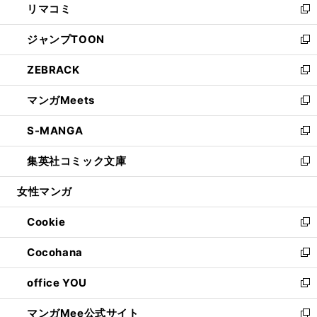
リマコミ
で
ド
ィ
い
新
開
ウ
ン
ウ
し
ジャンプTOON
く
で
ド
ィ
い
新
開
ウ
ン
ウ
し
ZEBRACK
く
で
ド
ィ
い
新
開
ウ
ン
ウ
し
マンガMeets
く
で
ド
ィ
い
新
開
ウ
ン
ウ
し
S-MANGA
く
で
ド
ィ
い
新
開
ウ
ン
ウ
し
集英社コミック文庫
く
で
ド
ィ
い
新
開
ウ
ン
ウ
し
女性マンガ
く
で
ド
ィ
い
開
ウ
ン
ウ
Cookie
く
で
ド
ィ
新
開
ウ
ン
し
Cocohana
く
で
ド
い
新
開
ウ
ウ
し
office YOU
く
で
ィ
い
新
開
ン
ウ
し
マンガMee公式サイト
く
ド
ィ
い
新