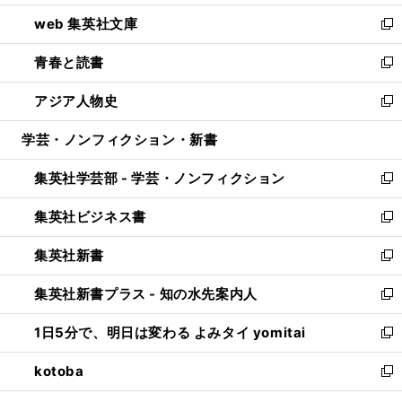
ン
ウ
し
web 集英社文庫
ド
ィ
い
新
ウ
ン
ウ
し
青春と読書
で
ド
ィ
い
新
開
ウ
ン
ウ
し
アジア人物史
く
で
ド
ィ
い
新
開
ウ
ン
ウ
し
学芸・ノンフィクション・新書
く
で
ド
ィ
い
開
ウ
ン
ウ
集英社学芸部 - 学芸・ノンフィクション
く
で
ド
ィ
新
開
ウ
ン
し
集英社ビジネス書
く
で
ド
い
新
開
ウ
ウ
し
集英社新書
く
で
ィ
い
新
開
ン
ウ
し
集英社新書プラス - 知の水先案内人
く
ド
ィ
い
新
ウ
ン
ウ
し
1日5分で、明日は変わる よみタイ yomitai
で
ド
ィ
い
新
開
ウ
ン
ウ
し
kotoba
く
で
ド
ィ
い
新
開
ウ
ン
ウ
し