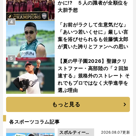
かに!? ５人の識者が全順位を
大胆予想
4
「お前がラクして生意気だな」
「あいつ若いくせに」厳しい言
葉を浴びせられるも佐藤慎太郎
が貫いた誇りとファンへの思い
5
【夏の甲子園2026】聖隷クリ
ストファー・高部陸の「２回加
速する」規格外のストレート そ
れでもプロではなく大学進学を
選ぶ理由
もっと見る
各スポーツコラム記事
スポルティーバ
2026.08.07更新