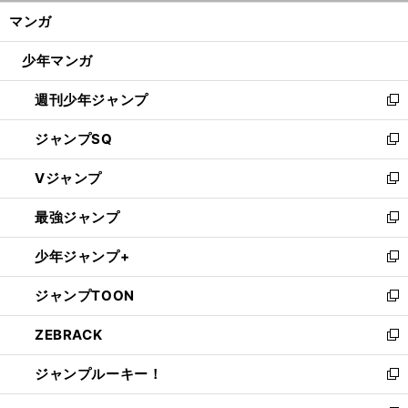
ン
く/
マンガ
ド
閉
ウ
じ
少年マンガ
で
る
開
週刊少年ジャンプ
く
新
し
ジャンプSQ
い
新
ウ
し
Vジャンプ
ィ
い
新
ン
ウ
し
最強ジャンプ
ド
ィ
い
新
ウ
ン
ウ
し
少年ジャンプ+
で
ド
ィ
い
新
開
ウ
ン
ウ
し
ジャンプTOON
く
で
ド
ィ
い
新
開
ウ
ン
ウ
し
ZEBRACK
く
で
ド
ィ
い
新
開
ウ
ン
ウ
し
ジャンプルーキー！
く
で
ド
ィ
い
新
開
ウ
ン
ウ
し