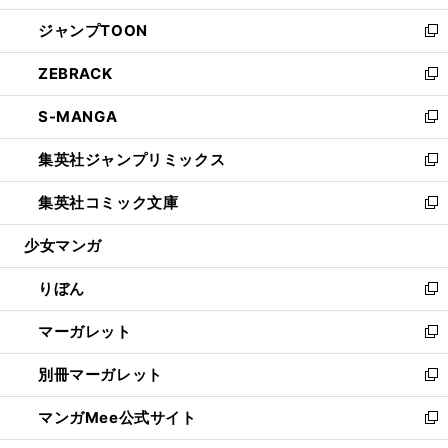
開
ウ
ン
ウ
し
ジャンプTOON
く
で
ド
ィ
い
新
開
ウ
ン
ウ
し
ZEBRACK
く
で
ド
ィ
い
新
開
ウ
ン
ウ
し
S-MANGA
く
で
ド
ィ
い
新
開
ウ
ン
ウ
し
集英社ジャンプリミックス
く
で
ド
ィ
い
新
開
ウ
ン
ウ
し
集英社コミック文庫
く
で
ド
ィ
い
新
開
ウ
ン
ウ
し
少女マンガ
く
で
ド
ィ
い
開
ウ
ン
ウ
りぼん
く
で
ド
ィ
新
開
ウ
ン
し
マーガレット
く
で
ド
い
新
開
ウ
ウ
し
別冊マーガレット
く
で
ィ
い
新
開
ン
ウ
し
マンガMee公式サイト
く
ド
ィ
い
新
ウ
ン
ウ
し