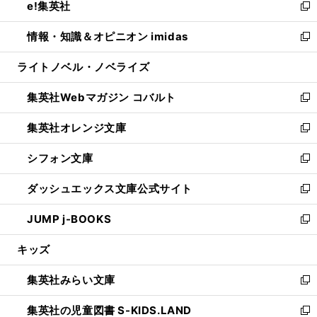
e!集英社
く
で
ド
ィ
い
新
開
ウ
ン
ウ
し
情報・知識＆オピニオン imidas
く
で
ド
ィ
い
新
開
ウ
ン
ウ
し
ライトノベル・ノベライズ
く
で
ド
ィ
い
開
ウ
ン
ウ
集英社Webマガジン コバルト
く
で
ド
ィ
新
開
ウ
ン
し
集英社オレンジ文庫
く
で
ド
い
新
開
ウ
ウ
し
シフォン文庫
く
で
ィ
い
新
開
ン
ウ
し
ダッシュエックス文庫公式サイト
く
ド
ィ
い
新
ウ
ン
ウ
し
JUMP j-BOOKS
で
ド
ィ
い
新
開
ウ
ン
ウ
し
キッズ
く
で
ド
ィ
い
開
ウ
ン
ウ
集英社みらい文庫
く
で
ド
ィ
新
開
ウ
ン
し
集英社の児童図書 S-KIDS.LAND
く
で
ド
い
新