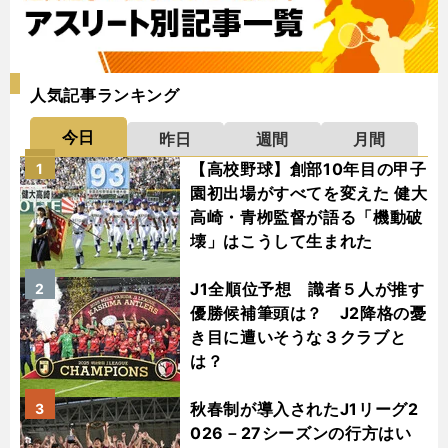
人気記事ランキング
今日
昨日
週間
月間
【高校野球】創部10年目の甲子
1
園初出場がすべてを変えた 健大
高崎・青栁監督が語る「機動破
壊」はこうして生まれた
J1全順位予想 識者５人が推す
2
優勝候補筆頭は？ J2降格の憂
き目に遭いそうな３クラブと
は？
秋春制が導入されたJ1リーグ2
3
026－27シーズンの行方はい