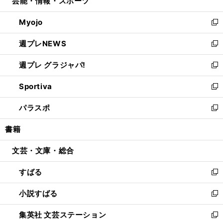
芸能・情報・スポーツ
く
で
ド
ィ
い
開
ウ
ン
ウ
Myojo
く
で
ド
ィ
新
開
ウ
ン
し
週プレNEWS
く
で
ド
い
新
開
ウ
ウ
し
週プレ グラジャパ!
く
で
ィ
い
新
開
ン
ウ
し
Sportiva
く
ド
ィ
い
新
ウ
ン
ウ
し
パラスポ
で
ド
ィ
い
新
開
ウ
ン
ウ
し
書籍
く
で
ド
ィ
い
開
ウ
ン
ウ
文芸・文庫・総合
く
で
ド
ィ
開
ウ
ン
すばる
く
で
ド
新
開
ウ
し
小説すばる
く
で
い
新
開
ウ
し
集英社 文芸ステーション
く
ィ
い
新