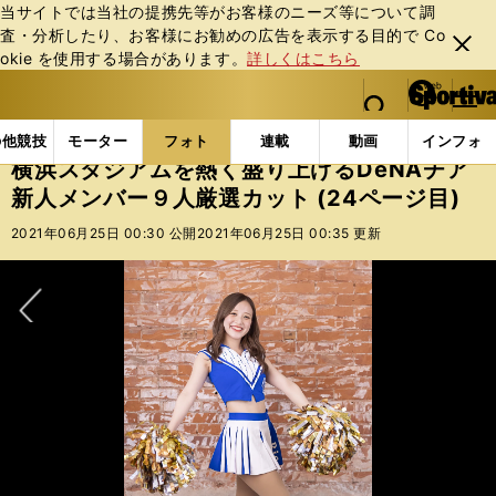
当サイトでは当社の提携先等がお客様のニーズ等について調
査・分析したり、お客様にお勧めの広告を表⽰する⽬的で Co
閉じ
okie を使⽤する場合があります。
詳しくはこちら
る
マイペ
web Sportiva (webスポルティーバ)
検索
メニュ
we
ー
フォトギャラリー
スポーツビーナスギャラリー
横浜
b
ジ
の他競技
モーター
フォト
連載
動画
インフォ
ス
横浜スタジアムを熱く盛り上げるDeNAチア
ポ
新人メンバー９人厳選カット (24ページ目)
ル
テ
2021年06月25日 00:30 公開
2021年06月25日 00:35 更新
ィ
ー
バ
次へ