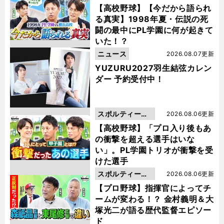
動画
【高校野球】【今だから語られ
る真実】1998年夏・伝説の死
闘の最中にPL学園に何が起きて
いた！？
ニュース
2026.08.07更新
YUZURU2027羽生結弦カレン
ダー 予約受付中！
スポルティーバ
2026.08.06更新
動画
【高校野球】「プロ入り後もあ
の衝撃を超える選手はいな
い」。PL学園トリオが衝撃を受
けた選手
スポルティーバ
2026.08.06更新
動画
【プロ野球】指揮官によってチ
ームが変わる！？ 金村義明＆大
塚光二が語る歴代監督エピソー
ド