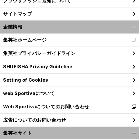
ブラウザプッシュ通知について
サイトマップ
企業情報
開
く/
集英社ホームページ
新
閉
し
じ
集英社プライバシーガイドライン
い
る
ウ
SHUEISHA Privacy Guideline
ィ
ン
Setting of Cookies
ド
ウ
web Sportivaについて
で
開
Web Sportivaについてのお問い合わせ
く
新
し
広告についてのお問い合わせ
い
ウ
集英社サイト
ィ
開