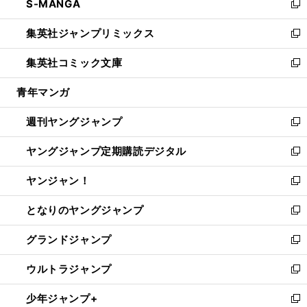
S-MANGA
く
で
ド
ィ
い
新
開
ウ
ン
ウ
し
集英社ジャンプリミックス
く
で
ド
ィ
い
新
開
ウ
ン
ウ
し
集英社コミック文庫
く
で
ド
ィ
い
新
開
ウ
ン
ウ
し
青年マンガ
く
で
ド
ィ
い
開
ウ
ン
ウ
週刊ヤングジャンプ
く
で
ド
ィ
新
開
ウ
ン
し
ヤングジャンプ定期購読デジタル
く
で
ド
い
新
開
ウ
ウ
し
ヤンジャン！
く
で
ィ
い
新
開
ン
ウ
し
となりのヤングジャンプ
く
ド
ィ
い
新
ウ
ン
ウ
し
グランドジャンプ
で
ド
ィ
い
新
開
ウ
ン
ウ
し
ウルトラジャンプ
く
で
ド
ィ
い
新
開
ウ
ン
ウ
し
少年ジャンプ+
く
で
ド
ィ
い
新