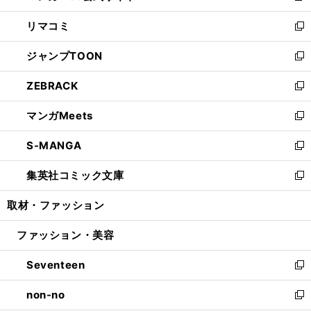
ウ
ン
ウ
し
リマコミ
で
ド
ィ
い
新
開
ウ
ン
ウ
し
ジャンプTOON
く
で
ド
ィ
い
新
開
ウ
ン
ウ
し
ZEBRACK
く
で
ド
ィ
い
新
開
ウ
ン
ウ
し
マンガMeets
く
で
ド
ィ
い
新
開
ウ
ン
ウ
し
S-MANGA
く
で
ド
ィ
い
新
開
ウ
ン
ウ
し
集英社コミック文庫
く
で
ド
ィ
い
新
開
ウ
ン
ウ
し
取材・ファッション
く
で
ド
ィ
い
開
ウ
ン
ウ
ファッション・美容
く
で
ド
ィ
開
ウ
ン
Seventeen
く
で
ド
新
開
ウ
し
non-no
く
で
い
新
開