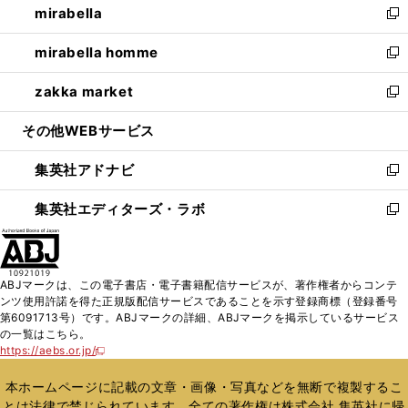
mirabella
く
で
ド
ィ
い
新
開
ウ
ン
ウ
し
mirabella homme
く
で
ド
ィ
い
新
開
ウ
ン
ウ
し
zakka market
く
で
ド
ィ
い
新
開
ウ
ン
ウ
し
その他WEBサービス
く
で
ド
ィ
い
開
ウ
ン
ウ
集英社アドナビ
く
で
ド
ィ
新
開
ウ
ン
し
集英社エディターズ・ラボ
く
で
ド
い
新
開
ウ
ウ
し
く
で
ィ
い
開
ン
ウ
ABJマークは、この電子書店・電子書籍配信サービスが、著作権者からコンテ
く
ド
ィ
ンツ使用許諾を得た正規版配信サービスであることを示す登録商標（登録番号
ウ
ン
第6091713号）です。ABJマークの詳細、ABJマークを掲示しているサービス
で
ド
の一覧はこちら。
開
ウ
https://aebs.or.jp/
新
く
で
し
い
開
本ホームページに記載の文章・画像・写真などを無断で複製するこ
ウ
く
とは法律で禁じられています。全ての著作権は株式会社 集英社に帰