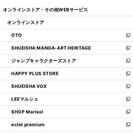
開
ウ
ウ
し
オンラインストア・
その他WEBサービス
く
で
ィ
い
開
ン
ウ
オンラインストア
く
ド
ィ
ウ
ン
OTO
で
ド
新
開
ウ
し
SHUEISHA MANGA-ART HERITAGE
く
で
い
新
開
ウ
し
ジャンプキャラクターズストア
く
ィ
い
新
ン
ウ
し
HAPPY PLUS STORE
ド
ィ
い
新
ウ
ン
ウ
し
SHUEISHA VOX
で
ド
ィ
い
新
開
ウ
ン
ウ
し
LEEマルシェ
く
で
ド
ィ
い
新
開
ウ
ン
ウ
し
SHOP Marisol
く
で
ド
ィ
い
新
開
ウ
ン
ウ
し
eclat premium
く
で
ド
ィ
い
新
開
ウ
ン
ウ
し