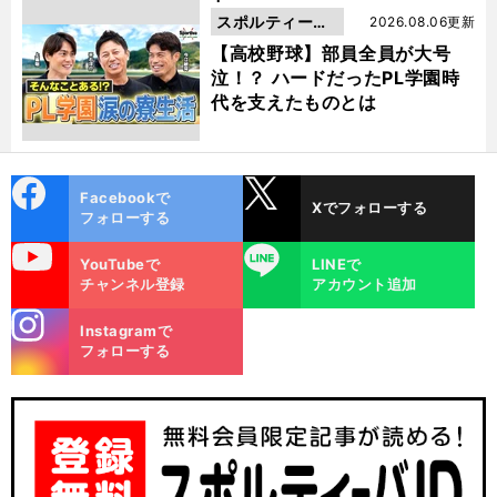
スポルティーバ
2026.08.06更新
動画
【高校野球】部員全員が大号
泣！？ ハードだったPL学園時
代を支えたものとは
cebo
X
Facebookで
Xでフォローする
ok
フォローする
uTube
LINE
YouTubeで
LINEで
チャンネル登録
アカウント追加
stagra
Instagramで
m
フォローする