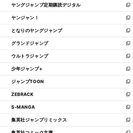
ヤングジャンプ定期購読デジタル
く
で
ド
い
新
開
ウ
ウ
し
ヤンジャン！
く
で
ィ
い
新
開
ン
ウ
し
となりのヤングジャンプ
く
ド
ィ
い
新
ウ
ン
ウ
し
グランドジャンプ
で
ド
ィ
い
新
開
ウ
ン
ウ
し
ウルトラジャンプ
く
で
ド
ィ
い
新
開
ウ
ン
ウ
し
少年ジャンプ+
く
で
ド
ィ
い
新
開
ウ
ン
ウ
し
ジャンプTOON
く
で
ド
ィ
い
新
開
ウ
ン
ウ
し
ZEBRACK
く
で
ド
ィ
い
新
開
ウ
ン
ウ
し
S-MANGA
く
で
ド
ィ
い
新
開
ウ
ン
ウ
し
集英社ジャンプリミックス
く
で
ド
ィ
い
新
開
ウ
ン
ウ
し
集英社コミック文庫
く
で
ド