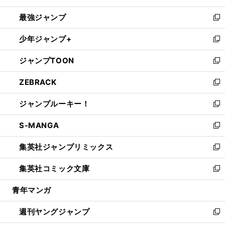
ン
ウ
し
最強ジャンプ
ド
ィ
い
新
ウ
ン
ウ
し
少年ジャンプ+
で
ド
ィ
い
新
開
ウ
ン
ウ
し
ジャンプTOON
く
で
ド
ィ
い
新
開
ウ
ン
ウ
し
ZEBRACK
く
で
ド
ィ
い
新
開
ウ
ン
ウ
し
ジャンプルーキー！
く
で
ド
ィ
い
新
開
ウ
ン
ウ
し
S-MANGA
く
で
ド
ィ
い
新
開
ウ
ン
ウ
し
集英社ジャンプリミックス
く
で
ド
ィ
い
新
開
ウ
ン
ウ
し
集英社コミック文庫
く
で
ド
ィ
い
新
開
ウ
ン
ウ
し
青年マンガ
く
で
ド
ィ
い
開
ウ
ン
ウ
週刊ヤングジャンプ
く
で
ド
ィ
新
開
ウ
ン
し