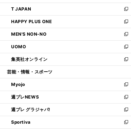
開
ウ
ン
ウ
し
T JAPAN
く
で
ド
ィ
い
新
開
ウ
ン
ウ
し
HAPPY PLUS ONE
く
で
ド
ィ
い
新
開
ウ
ン
ウ
し
MEN'S NON-NO
く
で
ド
ィ
い
新
開
ウ
ン
ウ
し
UOMO
く
で
ド
ィ
い
新
開
ウ
ン
ウ
し
集英社オンライン
く
で
ド
ィ
い
新
開
ウ
ン
ウ
し
芸能・情報・スポーツ
く
で
ド
ィ
い
開
ウ
ン
ウ
Myojo
く
で
ド
ィ
新
開
ウ
ン
し
週プレNEWS
く
で
ド
い
新
開
ウ
ウ
し
週プレ グラジャパ!
く
で
ィ
い
新
開
ン
ウ
し
Sportiva
く
ド
ィ
い
新
ウ
ン
ウ
し