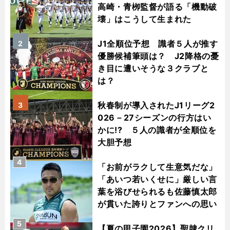
高崎・青栁監督が語る「機動破
壊」はこうして生まれた
J1全順位予想 識者５人が推す
2
優勝候補筆頭は？ J2降格の憂
き目に遭いそうな３クラブと
は？
秋春制が導入されたJ1リーグ2
3
026－27シーズンの行方はい
かに!? ５人の識者が全順位を
大胆予想
4
「お前がラクして生意気だな」
「あいつ若いくせに」厳しい言
葉を浴びせられるも佐藤慎太郎
が貫いた誇りとファンへの思い
5
【夏の甲子園2026】聖隷クリ