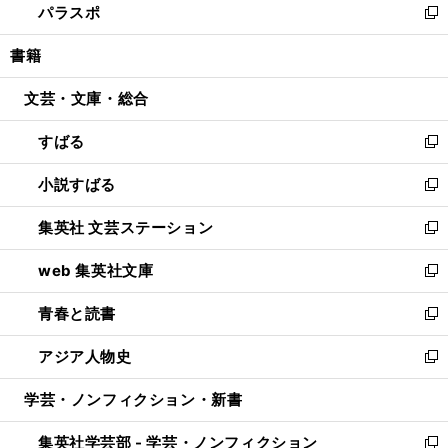
パラスポ
で
ド
ィ
い
新
開
ウ
ン
ウ
し
書籍
く
で
ド
ィ
い
開
ウ
ン
ウ
文芸・文庫・総合
く
で
ド
ィ
開
ウ
ン
すばる
く
で
ド
新
開
ウ
し
小説すばる
く
で
い
新
開
ウ
し
集英社 文芸ステーション
く
ィ
い
新
ン
ウ
し
web 集英社文庫
ド
ィ
い
新
ウ
ン
ウ
し
青春と読書
で
ド
ィ
い
新
開
ウ
ン
ウ
し
アジア人物史
く
で
ド
ィ
い
新
開
ウ
ン
ウ
し
学芸・ノンフィクション・新書
く
で
ド
ィ
い
開
ウ
ン
ウ
集英社学芸部 - 学芸・ノンフィクション
く
で
ド
ィ
新