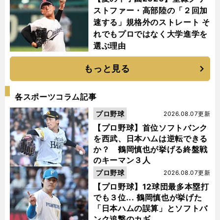
ストファー・高部陸の「２回加
速する」規格外のストレート そ
れでもプロではなく大学進学を
選ぶ理由
もっと見る
各スポーツコラム記事
プロ野球
2026.08.07更新
【プロ野球】首位ソフトバンク
を西武、日本ハムは逆転できる
か？ 鶴岡慎也が挙げる終盤戦
のキーマン３人
プロ野球
2026.08.07更新
【プロ野球】12球団最多本塁打
でも３位... 鶴岡慎也が挙げた
「日本ハムの誤算」とソフトバ
ンク追撃のカギ