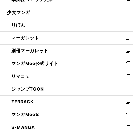
ィ
い
新
開
ウ
ン
ウ
し
少女マンガ
く
で
ド
ィ
い
開
ウ
ン
ウ
りぼん
く
で
ド
ィ
新
開
ウ
ン
し
マーガレット
く
で
ド
い
新
開
ウ
ウ
し
別冊マーガレット
く
で
ィ
い
新
開
ン
ウ
し
マンガMee公式サイト
く
ド
ィ
い
新
ウ
ン
ウ
し
リマコミ
で
ド
ィ
い
新
開
ウ
ン
ウ
し
ジャンプTOON
く
で
ド
ィ
い
新
開
ウ
ン
ウ
し
ZEBRACK
く
で
ド
ィ
い
新
開
ウ
ン
ウ
し
マンガMeets
く
で
ド
ィ
い
新
開
ウ
ン
ウ
し
S-MANGA
く
で
ド
ィ
い
新