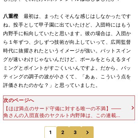
八重樫
最初は、まったくそんな感じはしなかったです
ね。投手として甲子園に出ていたけど、入団時にはもう
内野手に転向していたと思います。彼の場合は、入団か
ら１年ずつ、少しずつ技術が向上していって、広岡監督
時代に抜擢されたというイメージが強い。バットスイン
グが速いわけじゃないんだけど、ボールをとらえるタイ
ミングとポイントがすごくいいんですよ。だから、バッ
ティングの調子の波が小さくて、「あぁ、こういう点を
評価されたのかな？」と思っていました。
次のページへ
【ほぼ満点のサード守備に対する唯一の不満】――
角さんの入団直後のヤクルト内野陣は、この連載で
も触れた、大ベテランの大杉勝男さん、船田和英さ
ん、前回の水谷新太郎さんがいました。内野手に転
次
1
2
3
のページへ
向したばかりの入