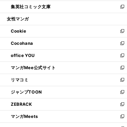
開
ウ
ン
ウ
し
集英社コミック文庫
く
で
ド
ィ
い
新
開
ウ
ン
ウ
し
女性マンガ
く
で
ド
ィ
い
開
ウ
ン
ウ
Cookie
く
で
ド
ィ
新
開
ウ
ン
し
Cocohana
く
で
ド
い
新
開
ウ
ウ
し
office YOU
く
で
ィ
い
新
開
ン
ウ
し
マンガMee公式サイト
く
ド
ィ
い
新
ウ
ン
ウ
し
リマコミ
で
ド
ィ
い
新
開
ウ
ン
ウ
し
ジャンプTOON
く
で
ド
ィ
い
新
開
ウ
ン
ウ
し
ZEBRACK
く
で
ド
ィ
い
新
開
ウ
ン
ウ
し
マンガMeets
く
で
ド
ィ
い
新
開
ウ
ン
ウ
し