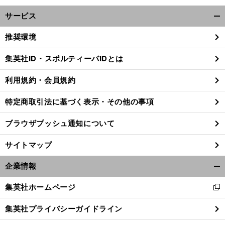
サービス
開
く/
推奨環境
閉
じ
集英社ID・スポルティーバIDとは
る
利用規約・会員規約
特定商取引法に基づく表示・その他の事項
ブラウザプッシュ通知について
サイトマップ
企業情報
開
く/
集英社ホームページ
新
閉
し
じ
集英社プライバシーガイドライン
い
る
ウ