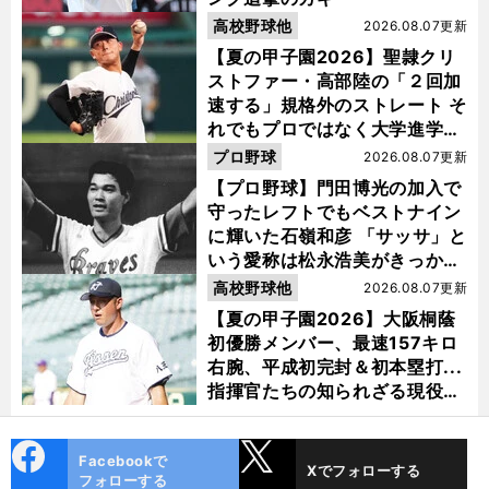
高校野球他
2026.08.07更新
【夏の甲子園2026】聖隷クリ
ストファー・高部陸の「２回加
速する」規格外のストレート そ
れでもプロではなく大学進学を
選ぶ理由
プロ野球
2026.08.07更新
【プロ野球】門田博光の加入で
守ったレフトでもベストナイン
に輝いた石嶺和彦 「サッサ」と
いう愛称は松永浩美がきっか
け？
高校野球他
2026.08.07更新
【夏の甲子園2026】大阪桐蔭
初優勝メンバー、最速157キロ
右腕、平成初完封＆初本塁打...
指揮官たちの知られざる現役時
代
cebo
X
Facebookで
Xでフォローする
ok
フォローする