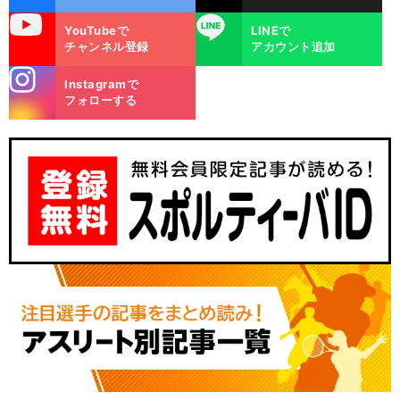
uTube
LINE
YouTubeで
LINEで
チャンネル登録
アカウント追加
stagra
Instagramで
m
フォローする
。
、
前
へ