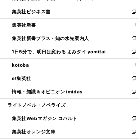
開
ウ
ン
し
集英社ビジネス書
く
で
ド
い
新
開
ウ
ウ
し
集英社新書
く
で
ィ
い
新
開
ン
ウ
し
集英社新書プラス - 知の水先案内人
く
ド
ィ
い
新
ウ
ン
ウ
し
1日5分で、明日は変わる よみタイ yomitai
で
ド
ィ
い
新
開
ウ
ン
ウ
し
kotoba
く
で
ド
ィ
い
新
開
ウ
ン
ウ
し
e!集英社
く
で
ド
ィ
い
新
開
ウ
ン
ウ
し
情報・知識＆オピニオン imidas
く
で
ド
ィ
い
新
開
ウ
ン
ウ
し
ライトノベル・ノベライズ
く
で
ド
ィ
い
開
ウ
ン
ウ
集英社Webマガジン コバルト
く
で
ド
ィ
新
開
ウ
ン
し
集英社オレンジ文庫
く
で
ド
い
新
開
ウ