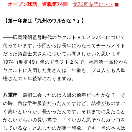
「オープン球話」連載第74回
第73回を読む＞＞
【第一印象は「九州のワルかな？」】
――広岡達朗監督時代のヤクルトＶ１メンバーについて
伺っています。今回からは長年にわたってチームメイト
だった角富士夫さんについてお聞きしたいと思います。
1974（昭和49）年のドラフト２位で、福岡第一高校から
ヤクルトに入団した角さんは、年齢も、プロ入りも八重
樫さんの５年後輩になりますね。
八重樫
最初に会ったのは入団の前年だったかな？ そ
の時、角は学生服姿だったんですけど、詰襟がものすご
く高いというか、長かったんです。それまでに見たこと
がないぐらいの長い襟で、「ずいぶん悪そうなカッコを
しているな」と思ったのが第一印象。でも、当の本人は