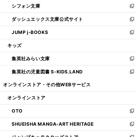
ウ
し
シフォン文庫
く
で
ィ
い
新
開
ン
ウ
し
ダッシュエックス文庫公式サイト
く
ド
ィ
い
新
ウ
ン
ウ
し
JUMP j-BOOKS
で
ド
ィ
い
新
開
ウ
ン
ウ
し
キッズ
く
で
ド
ィ
い
開
ウ
ン
ウ
集英社みらい文庫
く
で
ド
ィ
新
開
ウ
ン
し
集英社の児童図書 S-KIDS.LAND
く
で
ド
い
新
開
ウ
ウ
し
オンラインストア・
その他WEBサービス
く
で
ィ
い
開
ン
ウ
オンラインストア
く
ド
ィ
ウ
ン
OTO
で
ド
新
開
ウ
し
SHUEISHA MANGA-ART HERITAGE
く
で
い
新
開
ウ
し