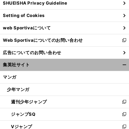
SHUEISHA Privacy Guideline
ィ
ン
Setting of Cookies
ド
ウ
web Sportivaについて
で
開
Web Sportivaについてのお問い合わせ
く
新
し
広告についてのお問い合わせ
い
ウ
集英社サイト
ィ
開
ン
く/
マンガ
ド
閉
ウ
じ
少年マンガ
で
る
開
週刊少年ジャンプ
く
新
し
ジャンプSQ
い
新
ウ
し
Vジャンプ
ィ
い
新