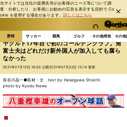
当サイトでは当社の提携先等がお客様のニーズ等について調
査・分析したり、お客様にお勧めの広告を表⽰する⽬的で Co
閉じ
okie を使⽤する場合があります。
詳しくはこちら
る
マイペ
web Sportiva (webスポルティーバ)
検索
メニュ
we
ー
野球の記事一覧
プロ野球
ヤクルト17年目で初のゴ
b
ジ
野球
サッカー
競馬
ゴルフ
その他球技
その他
ス
ヤクルト17年目で初のゴールデングラブ。角
ポ
富士夫はどれだけ新外国人が加入しても腐ら
ル
なかった
テ
ィ
2021年07月15日 16:50 公開
2021年07月22日 10:14 更新
ー
バ
長谷川晶一●取材・文 text by Hasegawa Shoichi
photo by Kyodo News