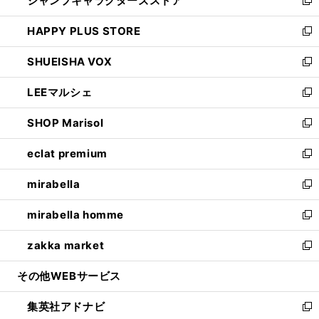
ジャンプキャラクターズストア
く
ィ
い
新
ン
ウ
し
HAPPY PLUS STORE
ド
ィ
い
新
ウ
ン
ウ
し
SHUEISHA VOX
で
ド
ィ
い
新
開
ウ
ン
ウ
し
LEEマルシェ
く
で
ド
ィ
い
新
開
ウ
ン
ウ
し
SHOP Marisol
く
で
ド
ィ
い
新
開
ウ
ン
ウ
し
eclat premium
く
で
ド
ィ
い
新
開
ウ
ン
ウ
し
mirabella
く
で
ド
ィ
い
新
開
ウ
ン
ウ
し
mirabella homme
く
で
ド
ィ
い
新
開
ウ
ン
ウ
し
zakka market
く
で
ド
ィ
い
新
開
ウ
ン
ウ
し
その他WEBサービス
く
で
ド
ィ
い
開
ウ
ン
ウ
集英社アドナビ
く
で
ド
ィ
新