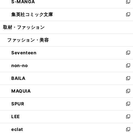
S-MANGA
く
で
ド
ィ
い
新
開
ウ
ン
ウ
し
集英社コミック文庫
く
で
ド
ィ
い
新
開
ウ
ン
ウ
し
取材・ファッション
く
で
ド
ィ
い
開
ウ
ン
ウ
ファッション・美容
く
で
ド
ィ
開
ウ
ン
Seventeen
く
で
ド
新
開
ウ
し
non-no
く
で
い
新
開
ウ
し
BAILA
く
ィ
い
新
ン
ウ
し
MAQUIA
ド
ィ
い
新
ウ
ン
ウ
し
SPUR
で
ド
ィ
い
新
開
ウ
ン
ウ
し
LEE
く
で
ド
ィ
い
新
開
ウ
ン
ウ
し
eclat
く
で
ド
ィ
い
新