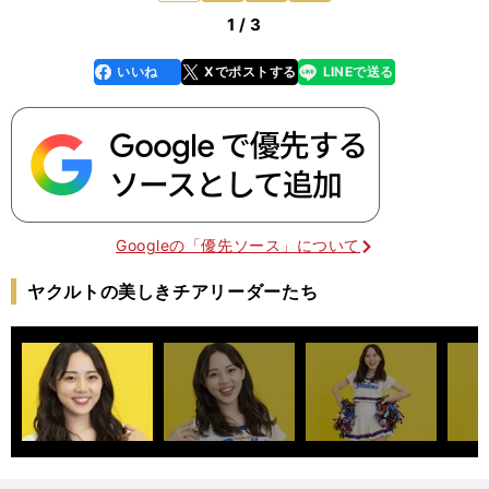
1 / 3
いいね
Xでポストする
LINEで送る
line
faceboo
x
k
Googleの「優先ソース」について
ヤクルトの美しきチアリーダーたち