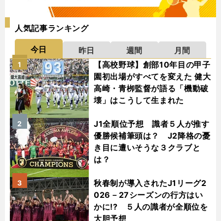
人気記事ランキング
今日
昨日
週間
月間
【高校野球】創部10年目の甲子
1
園初出場がすべてを変えた 健大
高崎・青栁監督が語る「機動破
壊」はこうして生まれた
J1全順位予想 識者５人が推す
2
優勝候補筆頭は？ J2降格の憂
き目に遭いそうな３クラブと
は？
秋春制が導入されたJ1リーグ2
3
026－27シーズンの行方はい
かに!? ５人の識者が全順位を
大胆予想