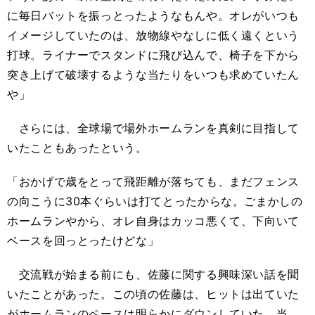
に毎日バットを振っとったようなもんや。オレがいつも
イメージしていたのは、放物線やなしに低く遠くという
打球。ライナーでスタンドに飛び込んで、椅子を下から
突き上げて破壊するような当たりをいつも求めていたん
や」
さらには、全球場で場外ホームランを真剣に目指して
いたこともあったという。
「おかげで歳をとって飛距離が落ちても、まだフェンス
の向こうに30本ぐらいは打てとったからな。ごまかしの
ホームランやから、オレ自身はカッコ悪くて、下向いて
ベースを回っとったけどな」
交流戦が始まる前にも、佐藤に関する興味深い話を聞
いたことがあった。この頃の佐藤は、ヒットは出ていた
がホームランのペースは明らかにダウンしていた。当