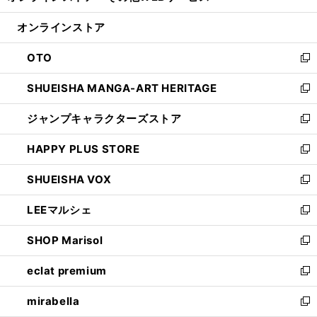
開
ン
ウ
オンラインストア
く
ド
ィ
ウ
ン
OTO
で
ド
新
開
ウ
し
SHUEISHA MANGA-ART HERITAGE
く
で
い
新
開
ウ
し
ジャンプキャラクターズストア
く
ィ
い
新
ン
ウ
し
HAPPY PLUS STORE
ド
ィ
い
新
ウ
ン
ウ
し
SHUEISHA VOX
で
ド
ィ
い
新
開
ウ
ン
ウ
し
LEEマルシェ
く
で
ド
ィ
い
新
開
ウ
ン
ウ
し
SHOP Marisol
く
で
ド
ィ
い
新
開
ウ
ン
ウ
し
eclat premium
く
で
ド
ィ
い
新
開
ウ
ン
ウ
し
mirabella
く
で
ド
ィ
い
新
開
ウ