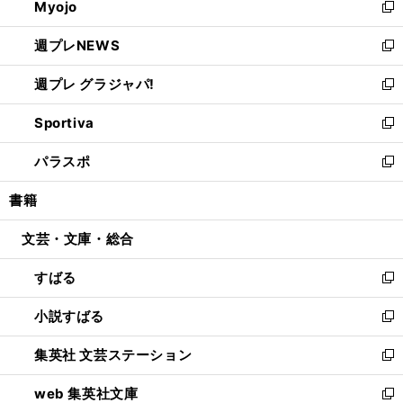
Myojo
く
で
ド
ィ
新
開
ウ
ン
し
週プレNEWS
く
で
ド
い
新
開
ウ
ウ
し
週プレ グラジャパ!
く
で
ィ
い
新
開
ン
ウ
し
Sportiva
く
ド
ィ
い
新
ウ
ン
ウ
し
パラスポ
で
ド
ィ
い
新
開
ウ
ン
ウ
し
書籍
く
で
ド
ィ
い
開
ウ
ン
ウ
文芸・文庫・総合
く
で
ド
ィ
開
ウ
ン
すばる
く
で
ド
新
開
ウ
し
小説すばる
く
で
い
新
開
ウ
し
集英社 文芸ステーション
く
ィ
い
新
ン
ウ
し
web 集英社文庫
ド
ィ
い
新