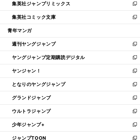
集英社ジャンプリミックス
く
で
ド
ィ
い
新
開
ウ
ン
ウ
し
集英社コミック文庫
く
で
ド
ィ
い
新
開
ウ
ン
ウ
し
青年マンガ
く
で
ド
ィ
い
開
ウ
ン
ウ
週刊ヤングジャンプ
く
で
ド
ィ
新
開
ウ
ン
し
ヤングジャンプ定期購読デジタル
く
で
ド
い
新
開
ウ
ウ
し
ヤンジャン！
く
で
ィ
い
新
開
ン
ウ
し
となりのヤングジャンプ
く
ド
ィ
い
新
ウ
ン
ウ
し
グランドジャンプ
で
ド
ィ
い
新
開
ウ
ン
ウ
し
ウルトラジャンプ
く
で
ド
ィ
い
新
開
ウ
ン
ウ
し
少年ジャンプ+
く
で
ド
ィ
い
新
開
ウ
ン
ウ
し
ジャンプTOON
く
で
ド
ィ
い
新