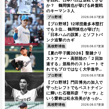
を西武、日本ハムは逆転できる
か？ 鶴岡慎也が挙げる終盤戦
のキーマン３人
プロ野球
2026.08.07更新
【プロ野球】12球団最多本塁打
でも３位... 鶴岡慎也が挙げた
「日本ハムの誤算」とソフトバ
ンク追撃のカギ
高校野球他
2026.08.07更新
【夏の甲子園2026】聖隷クリ
ストファー・高部陸の「２回加
速する」規格外のストレート そ
れでもプロではなく大学進学を
選ぶ理由
プロ野球
2026.08.07更新
【プロ野球】門田博光の加入で
守ったレフトでもベストナイン
に輝いた石嶺和彦 「サッサ」と
いう愛称は松永浩美がきっか
け？
高校野球他
2026.08.07更新