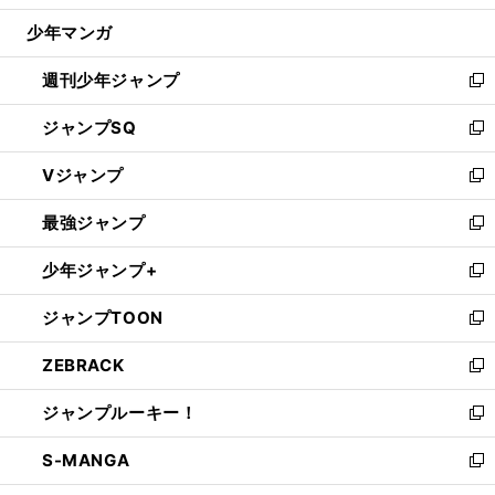
ウ
じ
少年マンガ
で
る
開
週刊少年ジャンプ
く
新
し
ジャンプSQ
い
新
ウ
し
Vジャンプ
ィ
い
新
ン
ウ
し
最強ジャンプ
ド
ィ
い
新
ウ
ン
ウ
し
少年ジャンプ+
で
ド
ィ
い
新
開
ウ
ン
ウ
し
ジャンプTOON
く
で
ド
ィ
い
新
開
ウ
ン
ウ
し
ZEBRACK
く
で
ド
ィ
い
新
開
ウ
ン
ウ
し
ジャンプルーキー！
く
で
ド
ィ
い
新
開
ウ
ン
ウ
し
S-MANGA
く
で
ド
ィ
い
新
開
ウ
ン
ウ
し