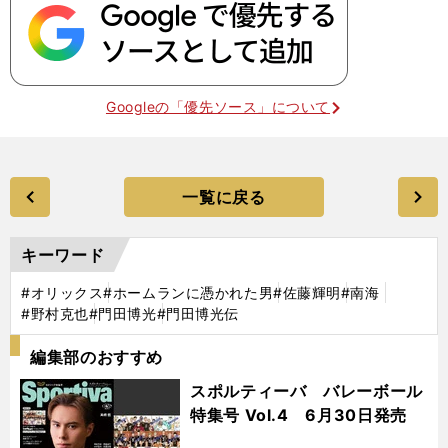
Googleの「優先ソース」について
一覧に戻る
キーワード
#オリックス
#ホームランに憑かれた男
#佐藤輝明
#南海
#野村克也
#門田博光
#門田博光伝
編集部のおすすめ
スポルティーバ バレーボール
特集号 Vol.4 6月30日発売