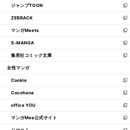
し
ジャンプTOON
く
で
ド
ィ
い
新
開
ウ
ン
ウ
し
ZEBRACK
く
で
ド
ィ
い
新
開
ウ
ン
ウ
し
マンガMeets
く
で
ド
ィ
い
新
開
ウ
ン
ウ
し
S-MANGA
く
で
ド
ィ
い
新
開
ウ
ン
ウ
し
集英社コミック文庫
く
で
ド
ィ
い
新
開
ウ
ン
ウ
し
女性マンガ
く
で
ド
ィ
い
開
ウ
ン
ウ
Cookie
く
で
ド
ィ
新
開
ウ
ン
し
Cocohana
く
で
ド
い
新
開
ウ
ウ
し
office YOU
く
で
ィ
い
新
開
ン
ウ
し
マンガMee公式サイト
く
ド
ィ
い
新
ウ
ン
ウ
し