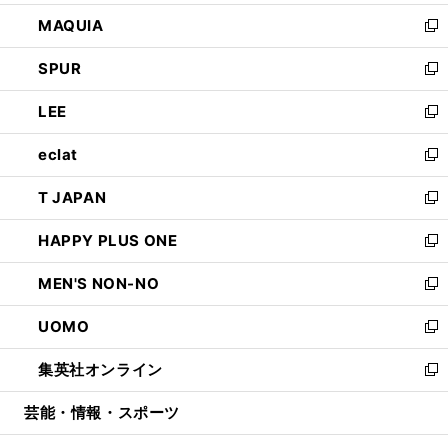
ン
ウ
し
MAQUIA
ド
ィ
い
新
ウ
ン
ウ
し
SPUR
で
ド
ィ
い
新
開
ウ
ン
ウ
し
LEE
く
で
ド
ィ
い
新
開
ウ
ン
ウ
し
eclat
く
で
ド
ィ
い
新
開
ウ
ン
ウ
し
T JAPAN
く
で
ド
ィ
い
新
開
ウ
ン
ウ
し
HAPPY PLUS ONE
く
で
ド
ィ
い
新
開
ウ
ン
ウ
し
MEN'S NON-NO
く
で
ド
ィ
い
新
開
ウ
ン
ウ
し
UOMO
く
で
ド
ィ
い
新
開
ウ
ン
ウ
し
集英社オンライン
く
で
ド
ィ
い
新
開
ウ
ン
ウ
し
芸能・情報・スポーツ
く
で
ド
ィ
い
開
ウ
ン
ウ