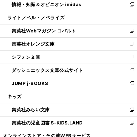
情報・知識＆オピニオン imidas
く
で
ド
ィ
い
新
開
ウ
ン
ウ
し
ライトノベル・ノベライズ
く
で
ド
ィ
い
開
ウ
ン
ウ
集英社Webマガジン コバルト
く
で
ド
ィ
新
開
ウ
ン
し
集英社オレンジ文庫
く
で
ド
い
新
開
ウ
ウ
し
シフォン文庫
く
で
ィ
い
新
開
ン
ウ
し
ダッシュエックス文庫公式サイト
く
ド
ィ
い
新
ウ
ン
ウ
し
JUMP j-BOOKS
で
ド
ィ
い
新
開
ウ
ン
ウ
し
キッズ
く
で
ド
ィ
い
開
ウ
ン
ウ
集英社みらい文庫
く
で
ド
ィ
新
開
ウ
ン
し
集英社の児童図書 S-KIDS.LAND
く
で
ド
い
新
開
ウ
ウ
し
オンラインストア・
その他WEBサービス
く
で
ィ
い