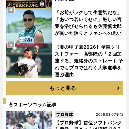
4
「お前がラクして生意気だな」
「あいつ若いくせに」厳しい言
葉を浴びせられるも佐藤慎太郎
が貫いた誇りとファンへの思い
5
【夏の甲子園2026】聖隷クリ
ストファー・高部陸の「２回加
速する」規格外のストレート そ
れでもプロではなく大学進学を
選ぶ理由
もっと見る
各スポーツコラム記事
プロ野球
2026.08.07更新
【プロ野球】首位ソフトバンク