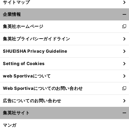
サイトマップ
前
へ
企業情報
開
く/
集英社ホームページ
新
閉
し
じ
集英社プライバシーガイドライン
い
る
ウ
SHUEISHA Privacy Guideline
ィ
ン
Setting of Cookies
ド
ウ
web Sportivaについて
で
開
Web Sportivaについてのお問い合わせ
く
新
し
広告についてのお問い合わせ
い
ウ
集英社サイト
ィ
開
ン
く/
マンガ
ド
閉