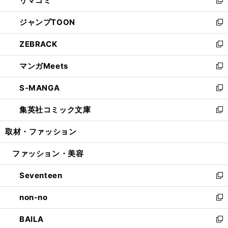
リマコミ
で
ド
ィ
い
新
開
ウ
ン
ウ
し
ジャンプTOON
く
で
ド
ィ
い
新
開
ウ
ン
ウ
し
ZEBRACK
く
で
ド
ィ
い
新
開
ウ
ン
ウ
し
マンガMeets
く
で
ド
ィ
い
新
開
ウ
ン
ウ
し
S-MANGA
く
で
ド
ィ
い
新
開
ウ
ン
ウ
し
集英社コミック文庫
く
で
ド
ィ
い
新
開
ウ
ン
ウ
し
取材・ファッション
く
で
ド
ィ
い
開
ウ
ン
ウ
ファッション・美容
く
で
ド
ィ
開
ウ
ン
Seventeen
く
で
ド
新
開
ウ
し
non-no
く
で
い
新
開
ウ
し
BAILA
く
ィ
い
新