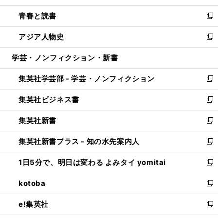
ウ
ン
ウ
し
青春と読書
で
ド
ィ
い
新
開
ウ
ン
ウ
し
アジア人物史
く
で
ド
ィ
い
新
開
ウ
ン
ウ
し
学芸・ノンフィクション・新書
く
で
ド
ィ
い
開
ウ
ン
ウ
集英社学芸部 - 学芸・ノンフィクション
く
で
ド
ィ
新
開
ウ
ン
し
集英社ビジネス書
く
で
ド
い
新
開
ウ
ウ
し
集英社新書
く
で
ィ
い
新
開
ン
ウ
し
集英社新書プラス - 知の水先案内人
く
ド
ィ
い
新
ウ
ン
ウ
し
1日5分で、明日は変わる よみタイ yomitai
で
ド
ィ
い
新
開
ウ
ン
ウ
し
kotoba
く
で
ド
ィ
い
新
開
ウ
ン
ウ
し
e!集英社
く
で
ド
ィ
い
新
開
ウ
ン
ウ
し