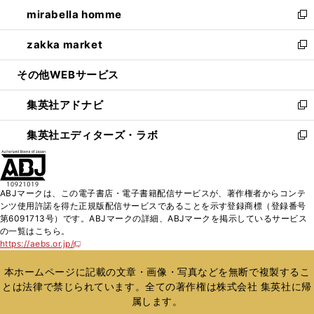
ン
ウ
し
mirabella homme
く
で
ド
ィ
い
新
開
ウ
ン
ウ
し
zakka market
く
で
ド
ィ
い
新
開
ウ
ン
ウ
し
その他WEBサービス
く
で
ド
ィ
い
開
ウ
ン
ウ
集英社アドナビ
く
で
ド
ィ
新
開
ウ
ン
し
集英社エディターズ・ラボ
く
で
ド
い
新
開
ウ
ウ
し
く
で
ィ
い
開
ン
ウ
ABJマークは、この電子書店・電子書籍配信サービスが、著作権者からコンテ
く
ド
ィ
ンツ使用許諾を得た正規版配信サービスであることを示す登録商標（登録番号
ウ
ン
第6091713号）です。ABJマークの詳細、ABJマークを掲示しているサービス
で
ド
の一覧はこちら。
開
ウ
https://aebs.or.jp/
新
く
で
し
い
開
本ホームページに記載の文章・画像・写真などを無断で複製するこ
ウ
く
とは法律で禁じられています。全ての著作権は株式会社 集英社に帰
ィ
属します。
ン
ド