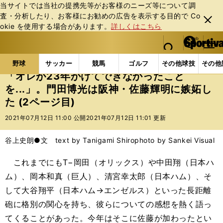
当サイトでは当社の提携先等がお客様のニーズ等について調
査・分析したり、お客様にお勧めの広告を表⽰する⽬的で Co
閉じ
okie を使⽤する場合があります。
詳しくはこちら
る
マイペ
web Sportiva (webスポルティーバ)
検索
メニュ
we
ー
野球の記事一覧
プロ野球
「オレが23年かけてでき
b
ジ
野球
サッカー
競馬
ゴルフ
その他球技
その他
ス
「オレが23年かけてできなかったこと
ポ
を...」。門田博光は阪神・佐藤輝明に嫉妬し
ル
た (2ページ目)
テ
ィ
2021年07月12日 11:00 公開
2021年07月12日 11:01 更新
ー
バ
谷上史朗●文 text by Tanigami Shiro
photo by Sankei Visual
これまでにもT−岡田（オリックス）や中田翔（日本ハ
ム）、岡本和真（巨人）、清宮幸太郎（日本ハム）、そ
して大谷翔平（日本ハム→エンゼルス）といった長距離
砲に格別の関心を持ち、彼らについての感想を熱く語っ
てくることがあった。今年はそこに佐藤が加わったとい