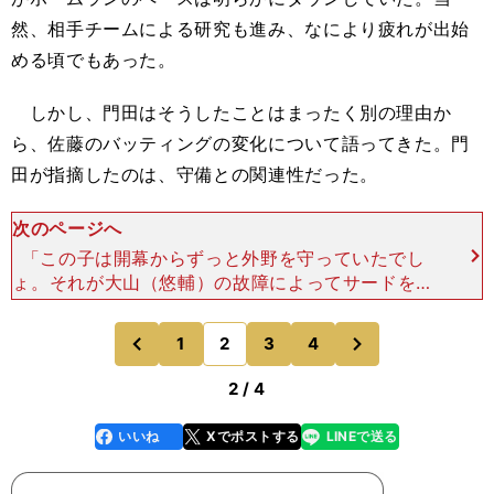
然、相手チームによる研究も進み、なにより疲れが出始
める頃でもあった。
しかし、門田はそうしたことはまったく別の理由か
ら、佐藤のバッティングの変化について語ってきた。門
田が指摘したのは、守備との関連性だった。
次のページへ
「この子は開幕からずっと外野を守っていたでし
ょ。それが大山（悠輔）の故障によってサードをす
ることになった。内野の守備がまたうまいからビッ
クリしたんやけど、オレはこのポジション変更がバ
次
1
2
3
4
のページへ
のページへ
ットに影響してるん
前
2 / 4
いいね
Xでポストする
LINEで送る
line
faceboo
x
k