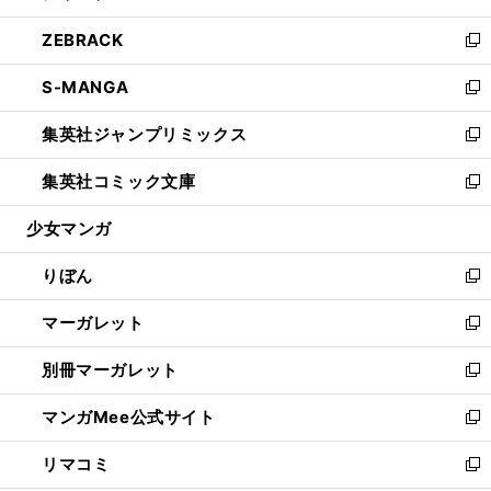
開
ウ
ン
ウ
し
ZEBRACK
く
で
ド
ィ
い
新
開
ウ
ン
ウ
し
S-MANGA
く
で
ド
ィ
い
新
開
ウ
ン
ウ
し
集英社ジャンプリミックス
く
で
ド
ィ
い
新
開
ウ
ン
ウ
し
集英社コミック文庫
く
で
ド
ィ
い
新
開
ウ
ン
ウ
し
少女マンガ
く
で
ド
ィ
い
開
ウ
ン
ウ
りぼん
く
で
ド
ィ
新
開
ウ
ン
し
マーガレット
く
で
ド
い
新
開
ウ
ウ
し
別冊マーガレット
く
で
ィ
い
新
開
ン
ウ
し
マンガMee公式サイト
く
ド
ィ
い
新
ウ
ン
ウ
し
リマコミ
で
ド
ィ
い
新
開
ウ
ン
ウ