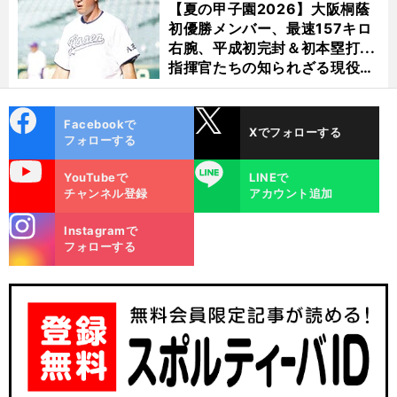
【夏の甲子園2026】大阪桐蔭
初優勝メンバー、最速157キロ
右腕、平成初完封＆初本塁打...
指揮官たちの知られざる現役時
代
cebo
X
Facebookで
Xでフォローする
ok
フォローする
uTube
LINE
YouTubeで
LINEで
チャンネル登録
アカウント追加
stagra
Instagramで
m
フォローする