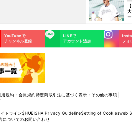
サ
【
浩
大
ー
腕
塁
Instagra
LINE
ら
YouTubeで
LINEで
Inst
m
チャンネル登録
アカウント追加
フォ
利用規約・会員規約
特定商取引法に基づく表示・その他の事項
プ
ガイドライン
SHUEISHA Privacy Guideline
Setting of Cookies
web 
告についてのお問い合わせ