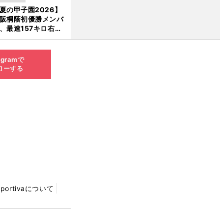
」という愛称は松永
夏の甲子園2026】
新
美がきっかけ？
阪桐蔭初優勝メンバ
、最速157キロ右
、平成初完封＆初本
打... 指揮官たちの知
れざる現役時代
agramで
ローする
Sportivaについて