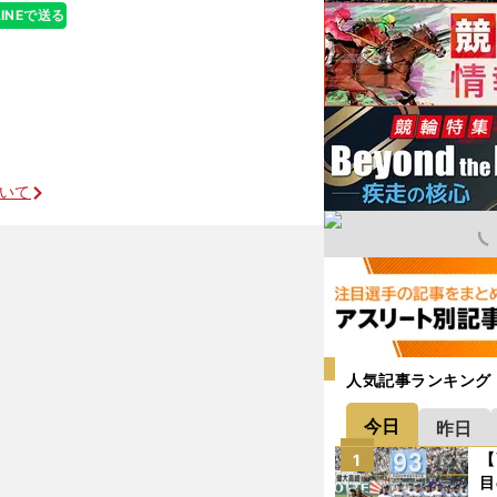
LINEで送る
ついて
人気記事ランキング
今日
昨日
【
1
目