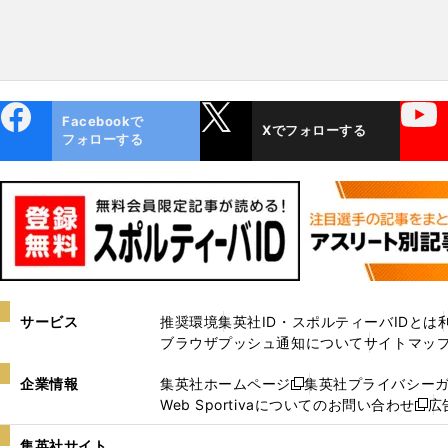
ebo
X
YouTube
Facebookで
Xでフォローする
ok
フォローする
サービス
推奨環境
集英社ID・スポルティーバIDとは
ブラウザプッシュ通知について
サイトマッ
企業情報
集英社ホームページ
集英社プライバシー
新
Web Sportivaについてのお問い合わせ
広
し
新
い
し
集英社サイト