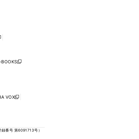
ウ
ウ
ィ
ィ
で
で
ン
ン
開
開
ド
ド
く
く
ウ
ウ
で
で
開
開
く
く
し
い
ウ
j-BOOKS
新
ィ
し
ン
い
ド
ウ
ウ
ィ
で
ン
HA VOX
開
新
ド
く
し
ウ
い
で
ウ
開
ィ
く
号 第6091713号）
ン
ド