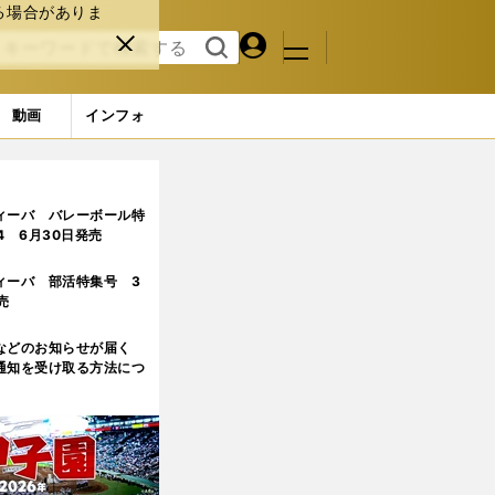
る場合がありま
マイペ
閉じ
検索
メニュ
ー
る
す
ジ
る
動画
インフォ
ィーバ バレーボール特
.4 6月30日発売
ィーバ 部活特集号 3
売
などのお知らせが届く
通知を受け取る方法につ