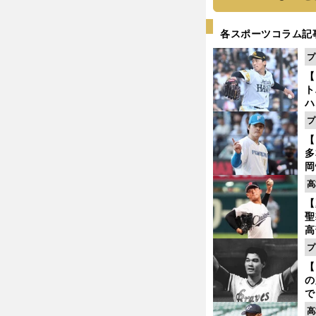
各スポーツコラム記
プ
【
ト
ハ
プ
盤
【
多
岡
ハ
高
バ
【
マエケンなみの高度な投球術
聖
高
る
プ
ト
【
く
の
で
い
高