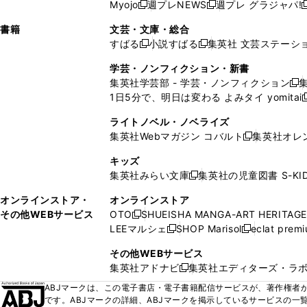
ウ
ド
ウ
ウ
Myojo
週プレNEWS
週プレ グラジャパ!
く
く
新
新
新
ィ
ウ
ィ
ィ
ィ
で
ウ
で
で
し
し
ン
ィ
ン
ン
ン
書籍
文芸・文庫・総合
開
で
開
開
い
い
ド
ン
ド
ド
ド
すばる
小説すばる
集英社 文芸ステーシ
く
開
く
く
新
新
ウ
ウ
ウ
ド
ウ
ウ
ウ
く
し
し
ィ
ィ
学芸・ノンフィクション・新書
で
ウ
で
で
で
い
い
ン
ン
集英社学芸部 - 学芸・ノンフィクション
開
で
開
開
開
新
ウ
ウ
ド
ド
1日5分で、明日は変わる よみタイ yomitai
く
開
く
く
く
し
新
ィ
ィ
ウ
ウ
く
い
ン
ン
ライトノベル・ノベライズ
で
で
ウ
ド
ド
集英社Webマガジン コバルト
集英社オレ
開
開
新
ィ
ウ
ウ
く
く
し
ン
キッズ
で
で
い
ド
集英社みらい文庫
集英社の児童図書 S-KID
開
開
新
ウ
ウ
く
く
し
ィ
オンラインストア・
オンラインストア
で
い
ン
その他WEBサービス
OTO
SHUEISHA MANGA-ART HERITAGE
開
新
ウ
ド
LEEマルシェ
SHOP Marisol
eclat prem
く
し
新
新
ィ
ウ
い
し
し
ン
その他WEBサービス
で
ウ
い
い
ド
集英社アドナビ
集英社エディターズ・ラ
開
新
ィ
ウ
ウ
ウ
く
し
ABJマークは、この電子書店・電子書籍配信サービスが、著作権者か
ン
ィ
ィ
で
い
です。ABJマークの詳細、ABJマークを掲示しているサービスの一
ド
ン
ン