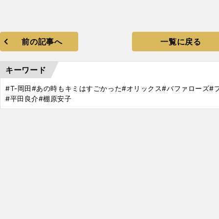
前の記事へ
一覧に戻る
キーワード
#T-岡田
#あの時もキミはすごかった
#オリックス
#バファローズ
#
#平田良介
#棚原安子