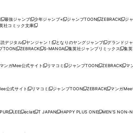
プ
最強ジャンプ
少年ジャンプ+
ジャンプTOON
ZEBRACK
ジ
新
新
新
新
新
英社コミック文庫
し
新
し
し
し
し
い
い
し
い
い
い
ウ
ウ
い
ウ
ウ
ウ
購読デジタル
ヤンジャン！
となりのヤングジャンプ
グランドジ
新
新
新
ィ
ィ
ウ
ィ
ィ
ィ
プTOON
ZEBRACK
S-MANGA
集英社ジャンプリミックス
集英
新
し
新
し
新
し
新
ン
ン
ィ
ン
ン
ン
し
い
し
い
し
い
し
ド
ド
ン
ド
ド
ド
い
ウ
い
ウ
い
ウ
い
ウ
ウ
ド
ウ
ウ
ウ
マンガMee公式サイト
リマコミ
ジャンプTOON
ZEBRACK
マン
新
新
新
新
ウ
ィ
ウ
ィ
ウ
ィ
ウ
で
で
ウ
で
で
で
し
し
し
し
し
ィ
ン
ィ
ン
ィ
ン
ィ
開
開
で
開
開
開
い
い
い
い
い
ン
ド
ン
ド
ン
ド
ン
く
く
開
く
く
く
ウ
ウ
ウ
ウ
ウ
ド
ウ
ド
ウ
ド
ウ
ド
ee公式サイト
リマコミ
ジャンプTOON
ZEBRACK
マンガMeet
く
新
新
新
新
ィ
ィ
ィ
ィ
ィ
ウ
で
ウ
で
ウ
で
ウ
し
し
し
し
ン
ン
ン
ン
ン
で
開
で
開
で
開
で
い
い
い
い
ド
ド
ド
ド
ド
開
く
開
く
開
く
開
ウ
ウ
ウ
ウ
ウ
ウ
ウ
ウ
ウ
PUR
LEE
eclat
T JAPAN
HAPPY PLUS ONE
MEN'S NON-
く
く
く
く
新
新
新
新
新
ィ
ィ
ィ
ィ
で
で
で
で
で
し
し
し
し
し
ン
ン
ン
ン
開
開
開
開
開
い
い
い
い
い
ド
ド
ド
ド
く
く
く
く
く
ウ
ウ
ウ
ウ
ウ