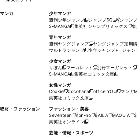
ウ
い
ィ
ウ
マンガ
少年マンガ
ン
ィ
週刊少年ジャンプ
ジャンプSQ
Vジャン
ド
ン
新
新
S-MANGA
集英社ジャンプリミックス
集
ウ
ド
新
し
し
新
で
ウ
し
い
い
し
青年マンガ
開
で
い
ウ
ウ
い
週刊ヤングジャンプ
ヤングジャンプ定期
新
く
開
ウ
ィ
ィ
ウ
ウルトラジャンプ
少年ジャンプ+
ジャン
新
し
新
く
ィ
ン
ン
ィ
し
い
し
ン
ド
ド
ン
少女マンガ
い
ウ
い
ド
ウ
ウ
ド
りぼん
マーガレット
別冊マーガレット
新
新
新
ウ
ィ
ウ
ウ
で
で
ウ
S-MANGA
集英社コミック文庫
し
新
し
新
ィ
ン
ィ
で
開
開
で
い
し
い
し
ン
ド
ン
女性マンガ
開
く
く
開
ウ
い
ウ
い
ド
ウ
ド
Cookie
Cocohana
office YOU
マンガM
く
く
新
新
新
ィ
ウ
ィ
ウ
ウ
で
ウ
集英社コミック文庫
し
新
し
し
ン
ィ
ン
ィ
で
開
で
い
し
い
い
ド
ン
ド
ン
取材・ファッション
ファッション・美容
開
く
開
ウ
い
ウ
ウ
ウ
ド
ウ
ド
Seventeen
non-no
BAILA
MAQUIA
S
く
く
新
新
新
新
ィ
ウ
ィ
ィ
で
ウ
で
ウ
集英社オンライン
し
新
し
し
し
ン
ィ
ン
ン
開
で
開
で
い
し
い
い
い
ド
ン
ド
ド
芸能・情報・スポーツ
く
開
く
開
ウ
い
ウ
ウ
ウ