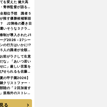
てを変えた 健大高
・青栁監督が語る
機動破壊」はこうし
1全順位予想 識者５
生まれた
が推す優勝候補筆頭
？ J2降格の憂き目
遭いそうな３クラブ
は？
春制が導入されたJ1
ーグ2026－27シー
ンの行方はいかに!?
５人の識者が全順位
大胆予想
お前がラクして生意
だな」「あいつ若い
せに」厳しい言葉を
びせられるも佐藤慎
郎が貫いた誇りとフ
夏の甲子園2026】
ンへの思い
隷クリストファー・
部陸の「２回加速す
」規格外のストレー
 それでもプロではな
大学進学を選ぶ理由
見る