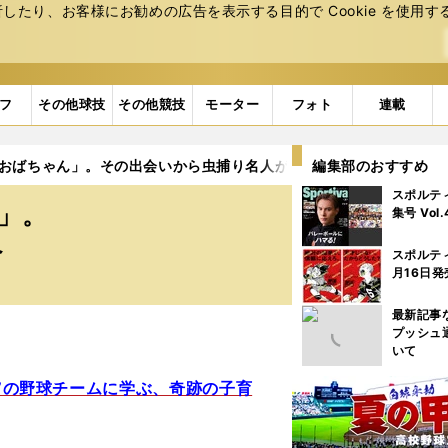
たり、お客様にお勧めの広告を表⽰する⽬的で Cookie を使⽤す
フ
その他球技
その他競技
モーター
フォト
連載
「おばちゃん」。その出会いから虫捕り名人が強打者へ
編集部のおすすめ
スポルテ
」。
集号 Vol
へ
スポルテ
月16日発
最新記事
プッシュ
いて
ん”の野球チームに学ぶ、奇跡の子育