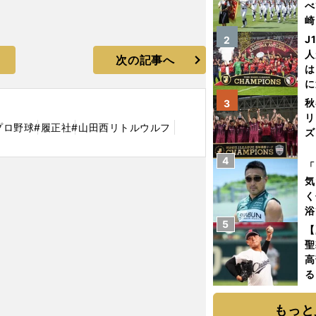
べ
崎
「
J
2
て
人
次の記事へ
は
に
と
秋
3
リ
プロ野球
#履正社
#山田西リトルウルフ
ズ
4
を
「
気
く
浴
5
太
【
ァ
聖
高
る
ト
く
もっと