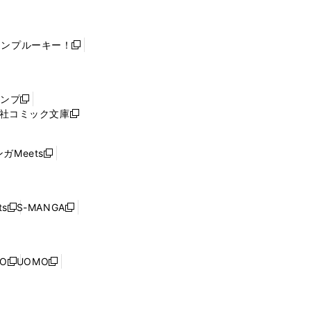
ャンプルーキー！
新
し
い
ウ
ャンプ
新
ィ
社コミック文庫
し
新
ン
い
し
ド
ウ
い
ウ
ガMeets
新
ィ
ウ
で
し
ン
ィ
開
い
ド
ン
く
ウ
ウ
ド
s
S-MANGA
新
新
ィ
で
ウ
し
し
ン
開
で
い
い
ド
く
開
ウ
ウ
ウ
NO
UOMO
く
新
新
ィ
ィ
で
し
し
ン
ン
開
い
い
ド
ド
く
ウ
ウ