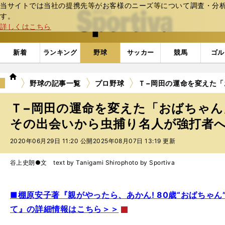
当サイトでは当社の提携先等がお客様のニーズ等について調査・分析し
web Sportiva (webスポルティーバ)
す。
詳しくはこちら
新着
ランキング
野球
サッカー
競馬
ゴル
we
野球の記事一覧
プロ野球
Ｔ−岡田の運命を変えた
b
ス
Ｔ−岡田の運命を変えた「おばちゃん
ポ
ル
その出会いから虫捕り名人が強打者
テ
2020年06月29日 11:20 公開
2025年08月07日 13:19 更新
ィ
ー
バ
谷上史朗●文 text by Tanigami Shiro
photo by Sportiva
■棚原安子著『親がやったら、あかん! 80歳“おばちゃ
て』の詳細情報はこちら＞＞