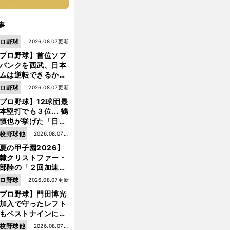
事
ロ野球
2026.08.07更新
プロ野球】首位ソフ
バンクを西武、日本
ムは逆転できるか？
鶴岡慎也が挙げる終
ロ野球
2026.08.07更新
戦のキーマン３人
プロ野球】12球団最
本塁打でも３位... 鶴
慎也が挙げた「日本
ムの誤算」とソフト
校野球他
2026.08.07更
ンク追撃のカギ
ホ
。
夏の甲子園2026】
新
ークスにまたまた期待の新星
栗原陵矢がブレイクまでに６年を要した理由
隷クリストファー・
部陸の「２回加速す
」規格外のストレー
ロ野球
2026.08.07更新
 それでもプロではな
プロ野球】門田博光
大学進学を選ぶ理由
加入で守ったレフト
もベストナインに輝
た石嶺和彦 「サッ
校野球他
2026.08.07更