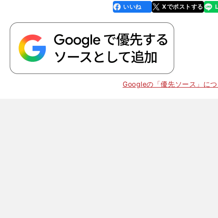
いいね
Xでポストする
line
faceboo
x
k
Googleの「優先ソース」に