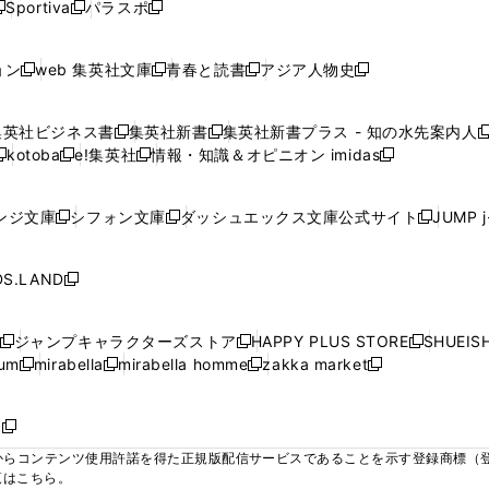
ウ
ウ
ウ
ウ
Sportiva
パラスポ
新
新
ィ
ィ
ィ
ィ
ィ
で
で
で
で
し
し
し
ン
ン
ン
ン
ン
開
開
開
開
い
い
い
ド
ド
ド
ド
ド
ョン
web 集英社文庫
青春と読書
アジア人物史
く
く
く
く
新
新
新
新
ウ
ウ
ウ
ウ
ウ
ウ
ウ
ウ
し
し
し
し
ィ
ィ
ィ
で
で
で
で
で
い
い
い
い
ン
ン
ン
集英社ビジネス書
集英社新書
集英社新書プラス - 知の水先案内人
開
開
開
開
開
新
新
新
ウ
ウ
ウ
ウ
ド
ド
ド
kotoba
e!集英社
情報・知識＆オピニオン imidas
く
く
く
く
く
新
し
新
し
新
ィ
ィ
ィ
ィ
ウ
ウ
ウ
し
し
い
し
い
し
ン
ン
ン
ン
で
で
で
い
い
ウ
い
ウ
い
ド
ド
ド
ド
ンジ文庫
シフォン文庫
ダッシュエックス文庫公式サイト
JUMP 
開
開
開
新
新
新
ウ
ウ
ィ
ウ
ィ
ウ
ウ
ウ
ウ
ウ
く
く
く
し
し
し
ィ
ィ
ン
ィ
ン
ィ
で
で
で
で
い
い
い
ン
ン
ド
ン
ド
ン
S.LAND
開
開
開
開
新
ウ
ウ
ウ
ド
ド
ウ
ド
ウ
ド
く
く
く
く
し
ィ
ィ
ィ
ウ
ウ
で
ウ
で
ウ
い
ン
ン
ン
ジャンプキャラクターズストア
HAPPY PLUS STORE
SHUEIS
で
で
開
で
開
で
新
新
新
ウ
ド
ド
ド
ium
mirabella
mirabella homme
zakka market
開
開
く
開
く
開
し
新
新
新
し
新
し
ィ
ウ
ウ
ウ
く
く
く
く
い
し
し
い
し
し
い
ン
で
で
で
ウ
い
い
ウ
い
い
ウ
ド
ボ
開
開
開
新
ィ
ウ
ウ
ィ
ウ
ウ
ィ
ウ
く
く
く
し
らコンテンツ使用許諾を得た正規版配信サービスであることを示す登録商標（登録番
ン
ィ
ィ
ン
ィ
ィ
ン
で
い
覧はこちら。
ド
ン
ン
ド
ン
ン
ド