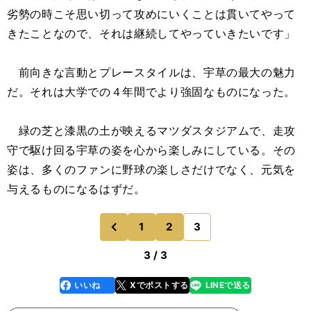
劣勢の時こそ思い切って攻めにいくことは貫いてやって
きたことなので、それは継続してやっていきたいです」
前向きな言動とプレースタイルは、宇草の最大の魅力
だ。それは大学での４年間でより強固なものになった。
緑の芝と漆黒の土が映えるマツダスタジアムで、走攻
守で駆け回る宇草の姿を心から楽しみにしている。その
姿は、多くのファンに野球の楽しさだけでなく、元気を
与えるものになるはずだ。
1
2
3
のページへ
前
3 / 3
いいね
Xでポストする
LINEで送る
line
faceboo
x
k