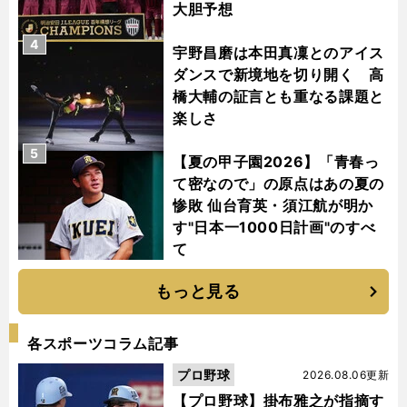
大胆予想
4
宇野昌磨は本田真凜とのアイス
ダンスで新境地を切り開く 高
橋大輔の証言とも重なる課題と
楽しさ
5
【夏の甲子園2026】「青春っ
て密なので」の原点はあの夏の
惨敗 仙台育英・須江航が明か
す"日本一1000日計画"のすべ
て
もっと見る
各スポーツコラム記事
プロ野球
2026.08.06更新
【プロ野球】掛布雅之が指摘す