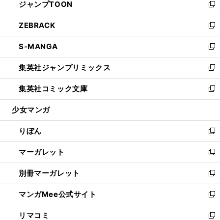
ジャンプTOON
く
で
ド
ィ
い
新
開
ウ
ン
ウ
し
ZEBRACK
く
で
ド
ィ
い
新
開
ウ
ン
ウ
し
S-MANGA
く
で
ド
ィ
い
新
開
ウ
ン
ウ
し
集英社ジャンプリミックス
く
で
ド
ィ
い
新
開
ウ
ン
ウ
し
集英社コミック文庫
く
で
ド
ィ
い
新
開
ウ
ン
ウ
し
少女マンガ
く
で
ド
ィ
い
開
ウ
ン
ウ
りぼん
く
で
ド
ィ
新
開
ウ
ン
し
マーガレット
く
で
ド
い
新
開
ウ
ウ
し
別冊マーガレット
く
で
ィ
い
新
開
ン
ウ
し
マンガMee公式サイト
く
ド
ィ
い
新
ウ
ン
ウ
し
リマコミ
で
ド
ィ
い
新