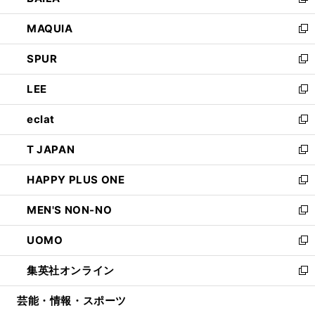
い
新
ン
ウ
し
MAQUIA
ド
ィ
い
新
ウ
ン
ウ
し
SPUR
で
ド
ィ
い
新
開
ウ
ン
ウ
し
LEE
く
で
ド
ィ
い
新
開
ウ
ン
ウ
し
eclat
く
で
ド
ィ
い
新
開
ウ
ン
ウ
し
T JAPAN
く
で
ド
ィ
い
新
開
ウ
ン
ウ
し
HAPPY PLUS ONE
く
で
ド
ィ
い
新
開
ウ
ン
ウ
し
MEN'S NON-NO
く
で
ド
ィ
い
新
開
ウ
ン
ウ
し
UOMO
く
で
ド
ィ
い
新
開
ウ
ン
ウ
し
集英社オンライン
く
で
ド
ィ
い
新
開
ウ
ン
ウ
し
芸能・情報・スポーツ
く
で
ド
ィ
い