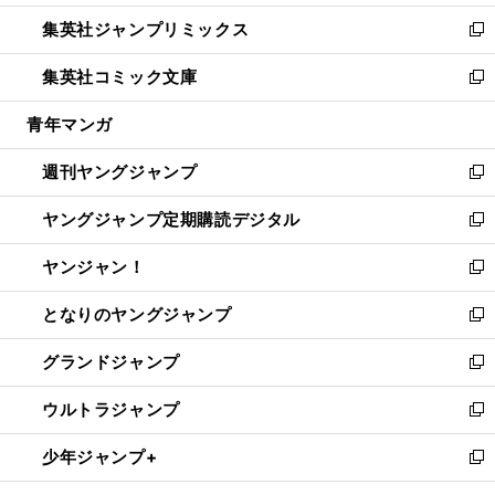
開
ウ
ン
ウ
し
集英社ジャンプリミックス
く
で
ド
ィ
い
新
開
ウ
ン
ウ
し
集英社コミック文庫
く
で
ド
ィ
い
新
開
ウ
ン
ウ
し
青年マンガ
く
で
ド
ィ
い
開
ウ
ン
ウ
週刊ヤングジャンプ
く
で
ド
ィ
新
開
ウ
ン
し
ヤングジャンプ定期購読デジタル
く
で
ド
い
新
開
ウ
ウ
し
ヤンジャン！
く
で
ィ
い
新
開
ン
ウ
し
となりのヤングジャンプ
く
ド
ィ
い
新
ウ
ン
ウ
し
グランドジャンプ
で
ド
ィ
い
新
開
ウ
ン
ウ
し
ウルトラジャンプ
く
で
ド
ィ
い
新
開
ウ
ン
ウ
し
少年ジャンプ+
く
で
ド
ィ
い
新
開
ウ
ン
ウ
し