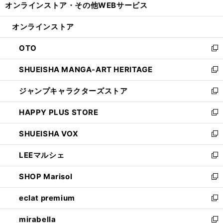
オンラインストア・
その他WEBサービス
く
で
ィ
い
開
ン
ウ
オンラインストア
く
ド
ィ
ウ
ン
OTO
で
ド
新
開
ウ
し
SHUEISHA MANGA-ART HERITAGE
く
で
い
新
開
ウ
し
ジャンプキャラクターズストア
く
ィ
い
新
ン
ウ
し
HAPPY PLUS STORE
ド
ィ
い
新
ウ
ン
ウ
し
SHUEISHA VOX
で
ド
ィ
い
新
開
ウ
ン
ウ
し
LEEマルシェ
く
で
ド
ィ
い
新
開
ウ
ン
ウ
し
SHOP Marisol
く
で
ド
ィ
い
新
開
ウ
ン
ウ
し
eclat premium
く
で
ド
ィ
い
新
開
ウ
ン
ウ
し
mirabella
く
で
ド
ィ
い
新