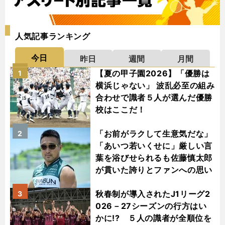
人気記事ランキング
今日
昨日
週間
月間
【夏の甲子園2026】「優勝は
1
横浜じゃない」 波乱必至の組み
合わせで識者５人が選んだ優勝
校はここだ！
「お前がラクして生意気だな」
2
「あいつ若いくせに」厳しい言
葉を浴びせられるも佐藤慎太郎
が貫いた誇りとファンへの思い
秋春制が導入されたJ1リーグ2
3
026－27シーズンの行方はい
かに!? ５人の識者が全順位を