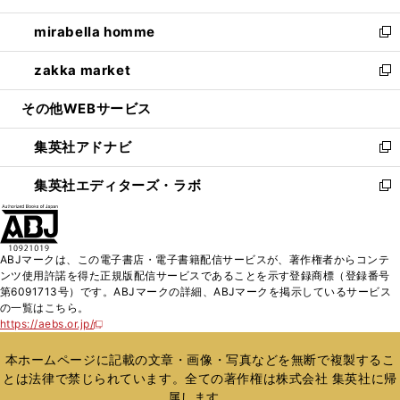
開
ウ
ン
ウ
し
mirabella homme
く
で
ド
ィ
い
新
開
ウ
ン
ウ
し
zakka market
く
で
ド
ィ
い
新
開
ウ
ン
ウ
し
その他WEBサービス
く
で
ド
ィ
い
開
ウ
ン
ウ
集英社アドナビ
く
で
ド
ィ
新
開
ウ
ン
し
集英社エディターズ・ラボ
く
で
ド
い
新
開
ウ
ウ
し
く
で
ィ
い
開
ン
ウ
ABJマークは、この電子書店・電子書籍配信サービスが、著作権者からコンテ
く
ド
ィ
ンツ使用許諾を得た正規版配信サービスであることを示す登録商標（登録番号
ウ
ン
第6091713号）です。ABJマークの詳細、ABJマークを掲示しているサービス
で
ド
の一覧はこちら。
開
ウ
https://aebs.or.jp/
新
く
で
し
い
開
本ホームページに記載の文章・画像・写真などを無断で複製するこ
ウ
く
とは法律で禁じられています。全ての著作権は株式会社 集英社に帰
ィ
属します。
ン