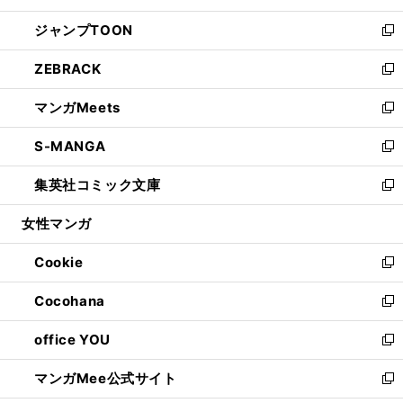
開
ウ
ン
ウ
し
ジャンプTOON
く
で
ド
ィ
い
新
開
ウ
ン
ウ
し
ZEBRACK
く
で
ド
ィ
い
新
開
ウ
ン
ウ
し
マンガMeets
く
で
ド
ィ
い
新
開
ウ
ン
ウ
し
S-MANGA
く
で
ド
ィ
い
新
開
ウ
ン
ウ
し
集英社コミック文庫
く
で
ド
ィ
い
新
開
ウ
ン
ウ
し
女性マンガ
く
で
ド
ィ
い
開
ウ
ン
ウ
Cookie
く
で
ド
ィ
新
開
ウ
ン
し
Cocohana
く
で
ド
い
新
開
ウ
ウ
し
office YOU
く
で
ィ
い
新
開
ン
ウ
し
マンガMee公式サイト
く
ド
ィ
い
新
ウ
ン
ウ
し