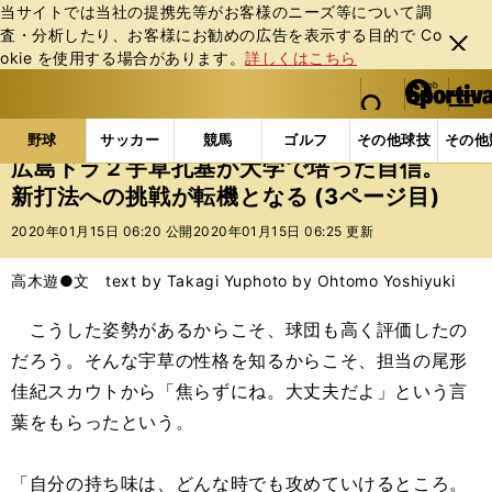
当サイトでは当社の提携先等がお客様のニーズ等について調
査・分析したり、お客様にお勧めの広告を表⽰する⽬的で Co
閉じ
okie を使⽤する場合があります。
詳しくはこちら
る
マイペ
web Sportiva (webスポルティーバ)
検索
メニュ
we
ー
野球の記事一覧
プロ野球
広島ドラ２宇草孔基が大
b
ジ
野球
サッカー
競馬
ゴルフ
その他球技
その他
ス
広島ドラ２宇草孔基が大学で培った自信。
ポ
新打法への挑戦が転機となる (3ページ目)
ル
テ
2020年01月15日 06:20 公開
2020年01月15日 06:25 更新
ィ
ー
高木遊●文 text by Takagi Yu
photo by Ohtomo Yoshiyuki
バ
こうした姿勢があるからこそ、球団も高く評価したの
だろう。そんな宇草の性格を知るからこそ、担当の尾形
佳紀スカウトから「焦らずにね。大丈夫だよ」という言
葉をもらったという。
「自分の持ち味は、どんな時でも攻めていけるところ。