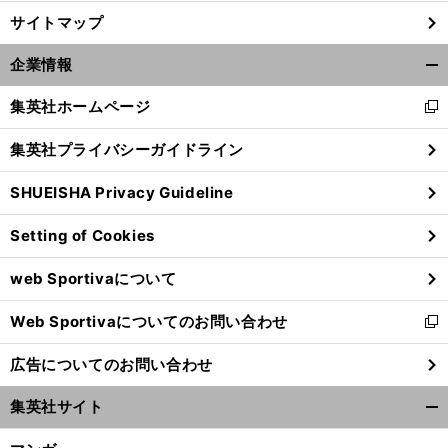
サイトマップ
企業情報
開
く/
集英社ホームページ
新
閉
し
じ
集英社プライバシーガイドライン
い
る
ウ
SHUEISHA Privacy Guideline
ィ
ン
Setting of Cookies
ド
ウ
web Sportivaについて
で
開
Web Sportivaについてのお問い合わせ
く
新
し
広告についてのお問い合わせ
い
ウ
集英社サイト
ィ
開
ン
く/