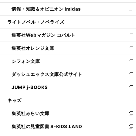
開
ウ
ン
ウ
し
情報・知識＆オピニオン imidas
く
で
ド
ィ
い
新
開
ウ
ン
ウ
し
ライトノベル・ノベライズ
く
で
ド
ィ
い
開
ウ
ン
ウ
集英社Webマガジン コバルト
く
で
ド
ィ
新
開
ウ
ン
し
集英社オレンジ文庫
く
で
ド
い
新
開
ウ
ウ
し
シフォン文庫
く
で
ィ
い
新
開
ン
ウ
し
ダッシュエックス文庫公式サイト
く
ド
ィ
い
新
ウ
ン
ウ
し
JUMP j-BOOKS
で
ド
ィ
い
新
開
ウ
ン
ウ
し
キッズ
く
で
ド
ィ
い
開
ウ
ン
ウ
集英社みらい文庫
く
で
ド
ィ
新
開
ウ
ン
し
集英社の児童図書 S-KIDS.LAND
く
で
ド
い
新
開
ウ
ウ
し