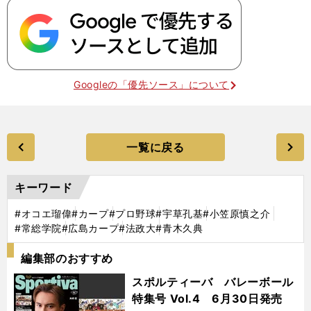
Googleの「優先ソース」について
一覧に戻る
キーワード
#オコエ瑠偉
#カープ
#プロ野球
#宇草孔基
#小笠原慎之介
#常総学院
#広島カープ
#法政大
#青木久典
編集部のおすすめ
スポルティーバ バレーボール
特集号 Vol.4 6月30日発売