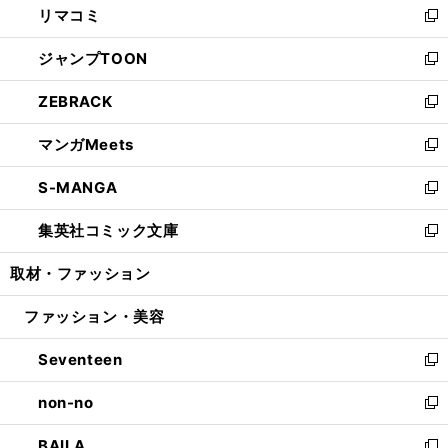
リマコミ
で
ド
ィ
い
新
開
ウ
ン
ウ
し
ジャンプTOON
く
で
ド
ィ
い
新
開
ウ
ン
ウ
し
ZEBRACK
く
で
ド
ィ
い
新
開
ウ
ン
ウ
し
マンガMeets
く
で
ド
ィ
い
新
開
ウ
ン
ウ
し
S-MANGA
く
で
ド
ィ
い
新
開
ウ
ン
ウ
し
集英社コミック文庫
く
で
ド
ィ
い
新
開
ウ
ン
ウ
し
取材・ファッション
く
で
ド
ィ
い
開
ウ
ン
ウ
ファッション・美容
く
で
ド
ィ
開
ウ
ン
Seventeen
く
で
ド
新
開
ウ
し
non-no
く
で
い
新
開
ウ
し
BAILA
く
ィ