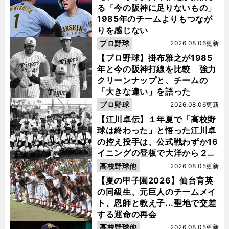
る「今の阪神に足りないもの」
1985年のチームよりもつなが
りを感じない
プロ野球
2026.08.06更新
【プロ野球】掛布雅之が1985
年と今の阪神打線を比較 強力
クリーンナップと、チームの
「大きな違い」を語った
プロ野球
2026.08.06更新
【江川卓伝】１年夏で「高校野
球は終わった」と悟った江川卓
の控え投手は、公式戦わずか16
イニングの登板で大洋から２位
指名を受けた
高校野球他
2026.08.05更新
【夏の甲子園2026】仙台育英
の同級生、元巨人のチームメイ
ト、恩師と教え子...聖地で交差
する運命の再会
高校野球他
2026.08.05更新