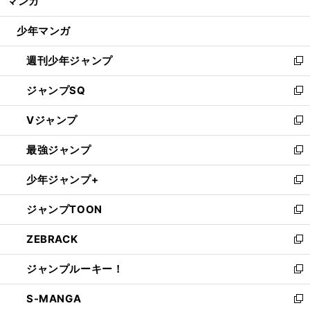
マンガ
ド
閉
ウ
や
。
じ
る気スイッチオン
山田哲人は高２でドラフト中継を見て別人になった
少年マンガ
で
る
開
週刊少年ジャンプ
く
新
し
ジャンプSQ
い
新
ウ
し
Vジャンプ
ィ
い
新
ン
ウ
し
最強ジャンプ
ド
ィ
い
新
ウ
ン
ウ
し
少年ジャンプ+
で
ド
ィ
い
新
開
ウ
ン
ウ
し
ジャンプTOON
く
で
ド
ィ
い
新
開
ウ
ン
ウ
し
ZEBRACK
く
で
ド
ィ
い
新
開
ウ
ン
ウ
し
ジャンプルーキー！
く
で
ド
ィ
い
新
開
ウ
ン
ウ
し
S-MANGA
く
で
ド
ィ
い
新