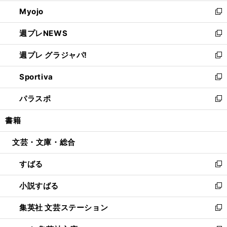
開
ウ
ン
ウ
Myojo
く
で
ド
ィ
新
開
ウ
ン
し
週プレNEWS
く
で
ド
い
新
開
ウ
ウ
し
週プレ グラジャパ!
く
で
ィ
い
新
開
ン
ウ
し
Sportiva
く
ド
ィ
い
新
ウ
ン
ウ
し
パラスポ
で
ド
ィ
い
新
開
ウ
ン
ウ
し
書籍
く
で
ド
ィ
い
開
ウ
ン
ウ
文芸・文庫・総合
く
で
ド
ィ
開
ウ
ン
すばる
く
で
ド
新
開
ウ
し
小説すばる
く
で
い
新
開
ウ
し
集英社 文芸ステーション
く
ィ
い
新
ン
ウ
し