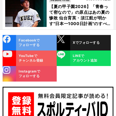
【夏の甲子園2026】「青春っ
て密なので」の原点はあの夏の
惨敗 仙台育英・須江航が明か
す"日本一1000日計画"のすべ
て
cebo
X
Facebookで
Xでフォローする
ok
フォローする
uTube
LINE
YouTubeで
LINEで
チャンネル登録
アカウント追加
stagra
Instagramで
m
フォローする