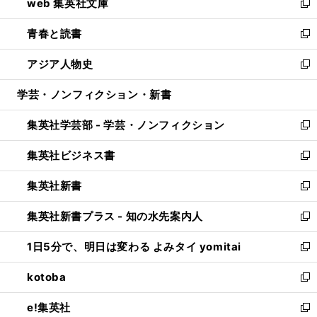
web 集英社文庫
ド
ィ
い
新
ウ
ン
ウ
し
青春と読書
で
ド
ィ
い
新
開
ウ
ン
ウ
し
アジア人物史
く
で
ド
ィ
い
新
開
ウ
ン
ウ
し
学芸・ノンフィクション・新書
く
で
ド
ィ
い
開
ウ
ン
ウ
集英社学芸部 - 学芸・ノンフィクション
く
で
ド
ィ
新
開
ウ
ン
し
集英社ビジネス書
く
で
ド
い
新
開
ウ
ウ
し
集英社新書
く
で
ィ
い
新
開
ン
ウ
し
集英社新書プラス - 知の水先案内人
く
ド
ィ
い
新
ウ
ン
ウ
し
1日5分で、明日は変わる よみタイ yomitai
で
ド
ィ
い
新
開
ウ
ン
ウ
し
kotoba
く
で
ド
ィ
い
新
開
ウ
ン
ウ
し
e!集英社
く
で
ド
ィ
い
新