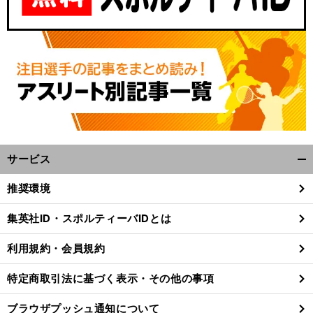
サービス
開
・
く/
前
推奨環境
へ
閉
じ
集英社ID・スポルティーバIDとは
る
利用規約・会員規約
特定商取引法に基づく表示・その他の事項
ブラウザプッシュ通知について