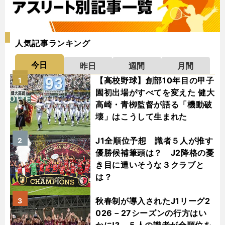
人気記事ランキング
今日
昨日
週間
月間
【高校野球】創部10年目の甲子
1
園初出場がすべてを変えた 健大
高崎・青栁監督が語る「機動破
壊」はこうして生まれた
J1全順位予想 識者５人が推す
2
優勝候補筆頭は？ J2降格の憂
き目に遭いそうな３クラブと
は？
秋春制が導入されたJ1リーグ2
3
026－27シーズンの行方はい