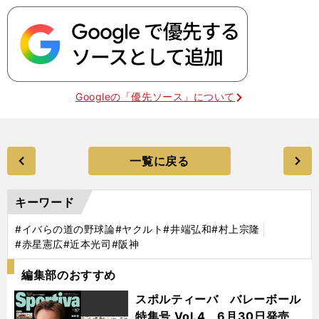
Googleの「優先ソース」について
一覧に戻る
キーワード
#イバらの道の野球論
#ヤクルト
#井端弘和
#村上宗隆
#赤星憲広
#近本光司
#阪神
編集部のおすすめ
スポルティーバ バレーボール
特集号 Vol.4 6月30日発売