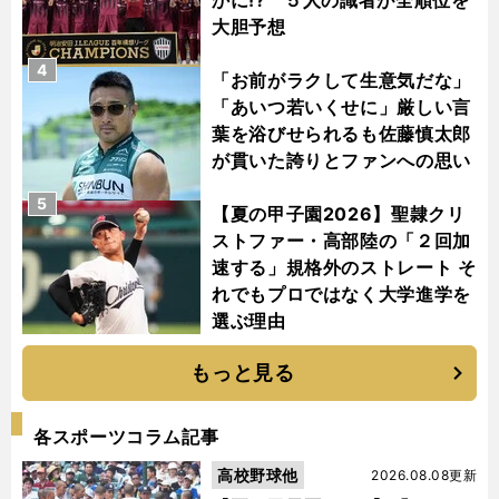
かに!? ５人の識者が全順位を
大胆予想
4
「お前がラクして生意気だな」
「あいつ若いくせに」厳しい言
葉を浴びせられるも佐藤慎太郎
が貫いた誇りとファンへの思い
5
【夏の甲子園2026】聖隷クリ
ストファー・高部陸の「２回加
速する」規格外のストレート そ
れでもプロではなく大学進学を
選ぶ理由
もっと見る
各スポーツコラム記事
高校野球他
2026.08.08更新