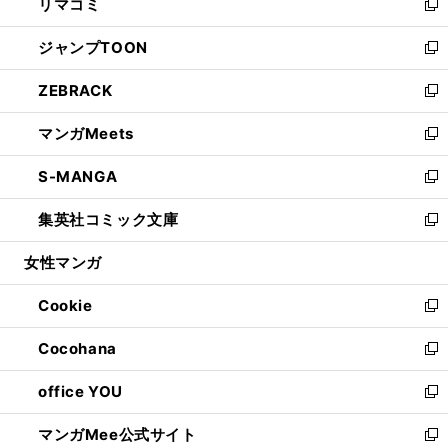
リマコミ
で
ド
ィ
い
新
開
ウ
ン
ウ
し
ジャンプTOON
く
で
ド
ィ
い
新
開
ウ
ン
ウ
し
ZEBRACK
く
で
ド
ィ
い
新
開
ウ
ン
ウ
し
マンガMeets
く
で
ド
ィ
い
新
開
ウ
ン
ウ
し
S-MANGA
く
で
ド
ィ
い
新
開
ウ
ン
ウ
し
集英社コミック文庫
く
で
ド
ィ
い
新
開
ウ
ン
ウ
し
女性マンガ
く
で
ド
ィ
い
開
ウ
ン
ウ
Cookie
く
で
ド
ィ
新
開
ウ
ン
し
Cocohana
く
で
ド
い
新
開
ウ
ウ
し
office YOU
く
で
ィ
い
新
開
ン
ウ
し
マンガMee公式サイト
く
ド
ィ
い
新