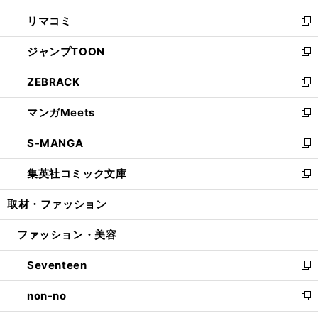
ウ
ン
ウ
し
リマコミ
で
ド
ィ
い
新
開
ウ
ン
ウ
し
ジャンプTOON
く
で
ド
ィ
い
新
開
ウ
ン
ウ
し
ZEBRACK
く
で
ド
ィ
い
新
開
ウ
ン
ウ
し
マンガMeets
く
で
ド
ィ
い
新
開
ウ
ン
ウ
し
S-MANGA
く
で
ド
ィ
い
新
開
ウ
ン
ウ
し
集英社コミック文庫
く
で
ド
ィ
い
新
開
ウ
ン
ウ
し
取材・ファッション
く
で
ド
ィ
い
開
ウ
ン
ウ
ファッション・美容
く
で
ド
ィ
開
ウ
ン
Seventeen
く
で
ド
新
開
ウ
し
non-no
く
で
い
新
開
ウ
し