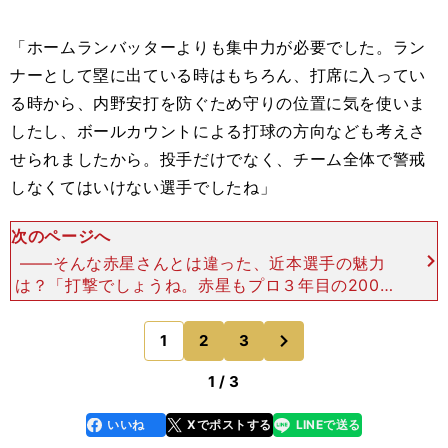
「ホームランバッターよりも集中力が必要でした。ラン
ナーとして塁に出ている時はもちろん、打席に入ってい
る時から、内野安打を防ぐため守りの位置に気を使いま
したし、ボールカウントによる打球の方向なども考えさ
せられましたから。投手だけでなく、チーム全体で警戒
しなくてはいけない選手でしたね」
次のページへ
――そんな赤星さんとは違った、近本選手の魅力
は？「打撃でしょうね。赤星もプロ３年目の2003
年シーズンからヒットを量産するようになりました
が、今年の近本は１年目の赤星（128安打）を超え
次
1
2
3
のページへ
る159安打を
1 / 3
いいね
Xでポストする
LINEで送る
line
faceboo
x
k