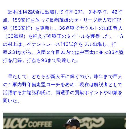
近本は142試合に出場して打率.271、９本塁打、42打
点。159安打を放って長嶋茂雄のセ・リーグ新人安打記
録（153安打）を更新し、36盗塁でヤクルトの山田哲人
（33盗塁）を抑えて盗塁王のタイトルを獲得した。一方
の村上は、ペナントレース143試合をフル出場し、打
率.231ながら、入団２年目以内では中西太に並ぶ36本塁
打を記録。打点も96まで到達した。
果たして、どちらが新人王に輝くのか。昨年まで巨人
の１軍内野守備走塁コーチを務め、現在は解説者として
活躍する井端弘和氏に、両選手の貢献ポイントや印象を
聞いた。