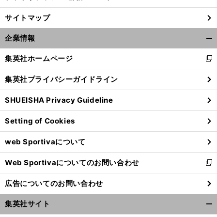
サイトマップ
企業情報
開
く/
集英社ホームページ
新
閉
し
じ
集英社プライバシーガイドライン
い
る
ウ
SHUEISHA Privacy Guideline
ィ
ン
Setting of Cookies
ド
ウ
web Sportivaについて
で
開
Web Sportivaについてのお問い合わせ
く
新
し
広告についてのお問い合わせ
い
ウ
集英社サイト
ィ
開
ン