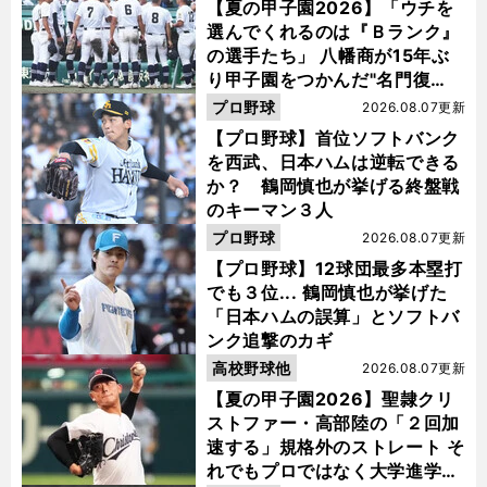
【夏の甲子園2026】「ウチを
選んでくれるのは『Ｂランク』
の選手たち」 八幡商が15年ぶ
り甲子園をつかんだ"名門復
活"の舞台裏
プロ野球
2026.08.07更新
【プロ野球】首位ソフトバンク
を西武、日本ハムは逆転できる
か？ 鶴岡慎也が挙げる終盤戦
のキーマン３人
プロ野球
2026.08.07更新
【プロ野球】12球団最多本塁打
でも３位... 鶴岡慎也が挙げた
「日本ハムの誤算」とソフトバ
ンク追撃のカギ
高校野球他
2026.08.07更新
【夏の甲子園2026】聖隷クリ
ストファー・高部陸の「２回加
速する」規格外のストレート そ
れでもプロではなく大学進学を