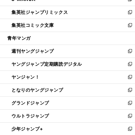
い
新
開
ウ
ン
ウ
し
集英社ジャンプリミックス
く
で
ド
ィ
い
新
開
ウ
ン
ウ
し
集英社コミック文庫
く
で
ド
ィ
い
新
開
ウ
ン
ウ
し
青年マンガ
く
で
ド
ィ
い
開
ウ
ン
ウ
週刊ヤングジャンプ
く
で
ド
ィ
新
開
ウ
ン
し
ヤングジャンプ定期購読デジタル
く
で
ド
い
新
開
ウ
ウ
し
ヤンジャン！
く
で
ィ
い
新
開
ン
ウ
し
となりのヤングジャンプ
く
ド
ィ
い
新
ウ
ン
ウ
し
グランドジャンプ
で
ド
ィ
い
新
開
ウ
ン
ウ
し
ウルトラジャンプ
く
で
ド
ィ
い
新
開
ウ
ン
ウ
し
少年ジャンプ+
く
で
ド
ィ
い
新