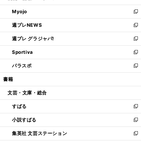
開
ウ
ン
ウ
Myojo
く
で
ド
ィ
新
開
ウ
ン
し
週プレNEWS
く
で
ド
い
新
開
ウ
ウ
し
週プレ グラジャパ!
く
で
ィ
い
新
開
ン
ウ
し
Sportiva
く
ド
ィ
い
新
ウ
ン
ウ
し
パラスポ
で
ド
ィ
い
新
開
ウ
ン
ウ
し
書籍
く
で
ド
ィ
い
開
ウ
ン
ウ
文芸・文庫・総合
く
で
ド
ィ
開
ウ
ン
すばる
く
で
ド
新
開
ウ
し
小説すばる
く
で
い
新
開
ウ
し
集英社 文芸ステーション
く
ィ
い
新
ン
ウ