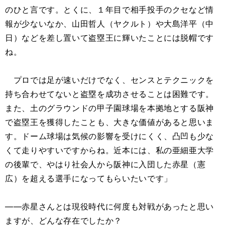
のひと言です。とくに、１年目で相手投手のクセなど情
報が少ないなか、山田哲人（ヤクルト）や大島洋平（中
日）などを差し置いて盗塁王に輝いたことには脱帽です
ね。
プロでは足が速いだけでなく、センスとテクニックを
持ち合わせてないと盗塁を成功させることは困難です。
また、土のグラウンドの甲子園球場を本拠地とする阪神
で盗塁王を獲得したことも、大きな価値があると思いま
す。ドーム球場は気候の影響を受けにくく、凸凹も少な
くて走りやすいですからね。近本には、私の亜細亜大学
の後輩で、やはり社会人から阪神に入団した赤星（憲
広）を超える選手になってもらいたいです」
――赤星さんとは現役時代に何度も対戦があったと思い
ますが、どんな存在でしたか？