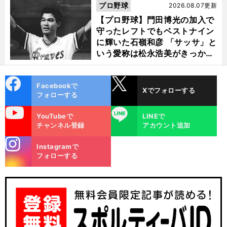
選ぶ理由
プロ野球
2026.08.07更新
【プロ野球】門田博光の加入で
守ったレフトでもベストナイン
に輝いた石嶺和彦 「サッサ」と
いう愛称は松永浩美がきっか
け？
cebo
X
Facebookで
Xでフォローする
ok
フォローする
uTube
LINE
YouTubeで
LINEで
チャンネル登録
アカウント追加
stagra
Instagramで
m
フォローする