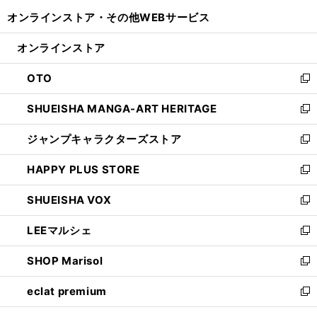
開
ウ
ウ
し
オンラインストア・
その他WEBサービス
く
で
ィ
い
開
ン
ウ
オンラインストア
く
ド
ィ
ウ
ン
OTO
で
ド
新
開
ウ
し
SHUEISHA MANGA-ART HERITAGE
く
で
い
新
開
ウ
し
ジャンプキャラクターズストア
く
ィ
い
新
ン
ウ
し
HAPPY PLUS STORE
ド
ィ
い
新
ウ
ン
ウ
し
SHUEISHA VOX
で
ド
ィ
い
新
開
ウ
ン
ウ
し
LEEマルシェ
く
で
ド
ィ
い
新
開
ウ
ン
ウ
し
SHOP Marisol
く
で
ド
ィ
い
新
開
ウ
ン
ウ
し
eclat premium
く
で
ド
ィ
い
新
開
ウ
ン
ウ
し