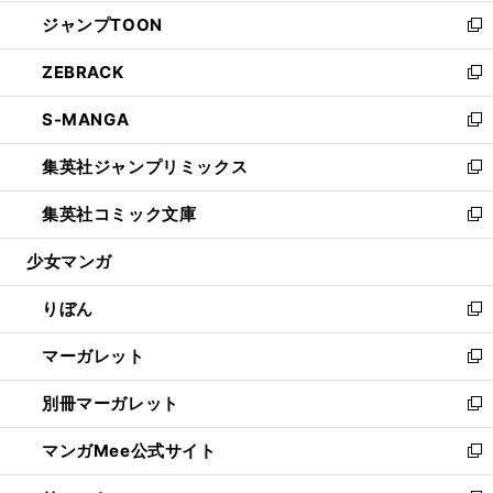
開
ウ
ン
ウ
し
ジャンプTOON
く
で
ド
ィ
い
新
開
ウ
ン
ウ
し
ZEBRACK
く
で
ド
ィ
い
新
開
ウ
ン
ウ
し
S-MANGA
く
で
ド
ィ
い
新
開
ウ
ン
ウ
し
集英社ジャンプリミックス
く
で
ド
ィ
い
新
開
ウ
ン
ウ
し
集英社コミック文庫
く
で
ド
ィ
い
新
開
ウ
ン
ウ
し
少女マンガ
く
で
ド
ィ
い
開
ウ
ン
ウ
りぼん
く
で
ド
ィ
新
開
ウ
ン
し
マーガレット
く
で
ド
い
新
開
ウ
ウ
し
別冊マーガレット
く
で
ィ
い
新
開
ン
ウ
し
マンガMee公式サイト
く
ド
ィ
い
新
ウ
ン
ウ
し