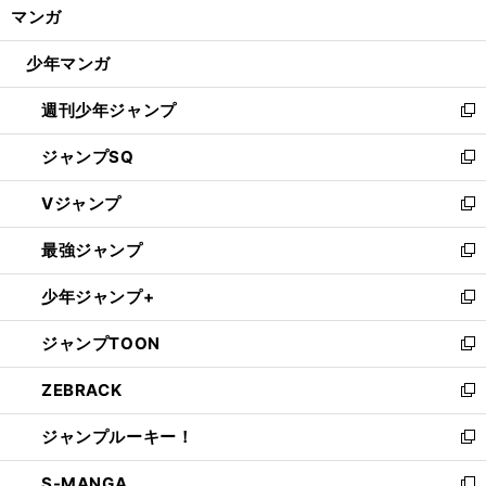
く/
マンガ
ド
閉
ウ
じ
少年マンガ
で
る
開
週刊少年ジャンプ
く
新
し
ジャンプSQ
い
新
ウ
し
Vジャンプ
ィ
い
新
ン
ウ
し
最強ジャンプ
ド
ィ
い
新
ウ
ン
ウ
し
少年ジャンプ+
で
ド
ィ
い
新
開
ウ
ン
ウ
し
ジャンプTOON
く
で
ド
ィ
い
新
開
ウ
ン
ウ
し
ZEBRACK
く
で
ド
ィ
い
新
開
ウ
ン
ウ
し
ジャンプルーキー！
く
で
ド
ィ
い
新
開
ウ
ン
ウ
し
S-MANGA
く
で
ド
ィ