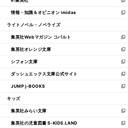
e!集英社
で
ド
ィ
い
新
開
ウ
ン
ウ
し
情報・知識＆オピニオン imidas
く
で
ド
ィ
い
新
開
ウ
ン
ウ
し
ライトノベル・ノベライズ
く
で
ド
ィ
い
開
ウ
ン
ウ
集英社Webマガジン コバルト
く
で
ド
ィ
新
開
ウ
ン
し
集英社オレンジ文庫
く
で
ド
い
新
開
ウ
ウ
し
シフォン文庫
く
で
ィ
い
新
開
ン
ウ
し
ダッシュエックス文庫公式サイト
く
ド
ィ
い
新
ウ
ン
ウ
し
JUMP j-BOOKS
で
ド
ィ
い
新
開
ウ
ン
ウ
し
キッズ
く
で
ド
ィ
い
開
ウ
ン
ウ
集英社みらい文庫
く
で
ド
ィ
新
開
ウ
ン
し
集英社の児童図書 S-KIDS.LAND
く
で
ド
い
新