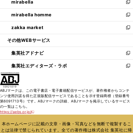
mirabella
く
で
ド
ィ
い
新
開
ウ
ン
ウ
し
mirabella homme
く
で
ド
ィ
い
新
開
ウ
ン
ウ
し
zakka market
く
で
ド
ィ
い
新
開
ウ
ン
ウ
し
その他WEBサービス
く
で
ド
ィ
い
開
ウ
ン
ウ
集英社アドナビ
く
で
ド
ィ
新
開
ウ
ン
し
集英社エディターズ・ラボ
く
で
ド
い
新
開
ウ
ウ
し
く
で
ィ
い
開
ン
ウ
ABJマークは、この電子書店・電子書籍配信サービスが、著作権者からコンテ
く
ド
ィ
ンツ使用許諾を得た正規版配信サービスであることを示す登録商標（登録番号
ウ
ン
第6091713号）です。ABJマークの詳細、ABJマークを掲示しているサービス
で
ド
の一覧はこちら。
開
ウ
https://aebs.or.jp/
新
く
で
し
い
開
本ホームページに記載の文章・画像・写真などを無断で複製するこ
ウ
く
とは法律で禁じられています。全ての著作権は株式会社 集英社に帰
ィ