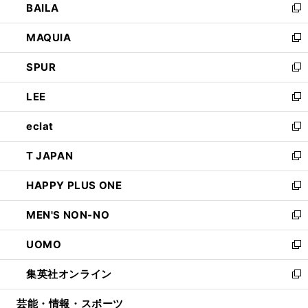
BAILA
く
ィ
い
新
ン
ウ
し
MAQUIA
ド
ィ
い
新
ウ
ン
ウ
し
SPUR
で
ド
ィ
い
新
開
ウ
ン
ウ
し
LEE
く
で
ド
ィ
い
新
開
ウ
ン
ウ
し
eclat
く
で
ド
ィ
い
新
開
ウ
ン
ウ
し
T JAPAN
く
で
ド
ィ
い
新
開
ウ
ン
ウ
し
HAPPY PLUS ONE
く
で
ド
ィ
い
新
開
ウ
ン
ウ
し
MEN'S NON-NO
く
で
ド
ィ
い
新
開
ウ
ン
ウ
し
UOMO
く
で
ド
ィ
い
新
開
ウ
ン
ウ
し
集英社オンライン
く
で
ド
ィ
い
新
開
ウ
ン
ウ
し
芸能・情報・スポーツ
く
で
ド
ィ
い