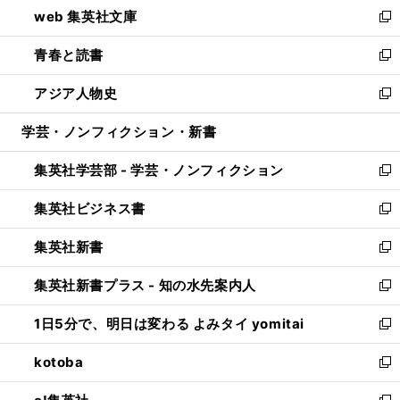
し
web 集英社文庫
ド
ィ
い
新
ウ
ン
ウ
し
青春と読書
で
ド
ィ
い
新
開
ウ
ン
ウ
し
アジア人物史
く
で
ド
ィ
い
新
開
ウ
ン
ウ
し
学芸・ノンフィクション・新書
く
で
ド
ィ
い
開
ウ
ン
ウ
集英社学芸部 - 学芸・ノンフィクション
く
で
ド
ィ
新
開
ウ
ン
し
集英社ビジネス書
く
で
ド
い
新
開
ウ
ウ
し
集英社新書
く
で
ィ
い
新
開
ン
ウ
し
集英社新書プラス - 知の水先案内人
く
ド
ィ
い
新
ウ
ン
ウ
し
1日5分で、明日は変わる よみタイ yomitai
で
ド
ィ
い
新
開
ウ
ン
ウ
し
kotoba
く
で
ド
ィ
い
新
開
ウ
ン
ウ
し
く