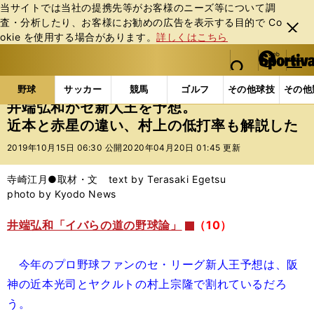
当サイトでは当社の提携先等がお客様のニーズ等について調
査・分析したり、お客様にお勧めの広告を表⽰する⽬的で Co
閉じ
okie を使⽤する場合があります。
詳しくはこちら
る
マイペ
web Sportiva (webスポルティーバ)
検索
メニュ
we
ー
野球の記事一覧
プロ野球
井端弘和がセ新人王を予
b
ジ
野球
サッカー
競馬
ゴルフ
その他球技
その他
ス
井端弘和がセ新人王を予想。
ポ
近本と赤星の違い、村上の低打率も解説した
ル
テ
2019年10月15日 06:30 公開
2020年04月20日 01:45 更新
ィ
ー
寺崎江月●取材・文 text by Terasaki Egetsu
バ
photo by Kyodo News
井端弘和「イバらの道の野球論」
（10）
今年のプロ野球ファンのセ・リーグ新人王予想は、阪
神の近本光司とヤクルトの村上宗隆で割れているだろ
う。