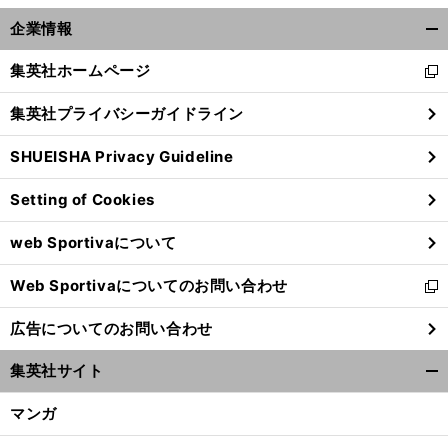
企業情報
開
く/
集英社ホームページ
新
閉
し
じ
集英社プライバシーガイドライン
い
る
ウ
SHUEISHA Privacy Guideline
ィ
ン
Setting of Cookies
ド
ウ
web Sportivaについて
で
開
Web Sportivaについてのお問い合わせ
く
新
し
広告についてのお問い合わせ
い
ウ
集英社サイト
ィ
開
ン
く/
マンガ
ド
閉
ウ
じ