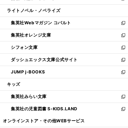
開
ウ
ン
ウ
し
ライトノベル・ノベライズ
く
で
ド
ィ
い
開
ウ
ン
ウ
集英社Webマガジン コバルト
く
で
ド
ィ
新
開
ウ
ン
し
集英社オレンジ文庫
く
で
ド
い
新
開
ウ
ウ
し
シフォン文庫
く
で
ィ
い
新
開
ン
ウ
し
ダッシュエックス文庫公式サイト
く
ド
ィ
い
新
ウ
ン
ウ
し
JUMP j-BOOKS
で
ド
ィ
い
新
開
ウ
ン
ウ
し
キッズ
く
で
ド
ィ
い
開
ウ
ン
ウ
集英社みらい文庫
く
で
ド
ィ
新
開
ウ
ン
し
集英社の児童図書 S-KIDS.LAND
く
で
ド
い
新
開
ウ
ウ
し
オンラインストア・
その他WEBサービス
く
で
ィ
い
開
ン