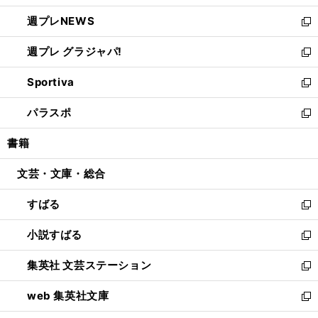
開
ウ
ン
し
週プレNEWS
く
で
ド
い
新
開
ウ
ウ
し
週プレ グラジャパ!
く
で
ィ
い
新
開
ン
ウ
し
Sportiva
く
ド
ィ
い
新
ウ
ン
ウ
し
パラスポ
で
ド
ィ
い
新
開
ウ
ン
ウ
し
書籍
く
で
ド
ィ
い
開
ウ
ン
ウ
文芸・文庫・総合
く
で
ド
ィ
開
ウ
ン
すばる
く
で
ド
新
開
ウ
し
小説すばる
く
で
い
新
開
ウ
し
集英社 文芸ステーション
く
ィ
い
新
ン
ウ
し
web 集英社文庫
ド
ィ
い
新
ウ
ン
ウ
し