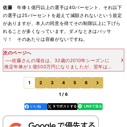
佐藤
年俸１億円以上の選手は40パーセント、それ以下
の選手は25パーセントを超えて減額されないという規定
がありますが、本人の同意を得てその制限以上に下げら
れることが多くなっています。ダメなときはバッサ
リ！ そのあたりは容赦がないですね。
次のページへ
──佐藤さんの場合は、32歳の2010年シーズンに
推定年俸が１億500万円になりましたが、翌年は6
300万円にダウンしてしまいます。佐藤 まさ
に"満額ダウン"ですね。もう一回ごねてやろうかと
次
1
2
3
4
5
6
のページへ
も思いまし
1 / 6
いいね
Xでポストする
LINEで送る
line
faceboo
x
k