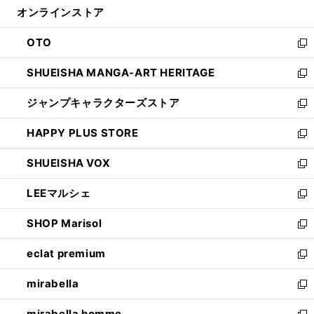
ウ
オンラインストア
く
ド
ィ
ウ
ン
OTO
で
ド
新
開
ウ
し
SHUEISHA MANGA-ART HERITAGE
く
で
い
新
開
ウ
し
ジャンプキャラクターズストア
く
ィ
い
新
ン
ウ
し
HAPPY PLUS STORE
ド
ィ
い
新
ウ
ン
ウ
し
SHUEISHA VOX
で
ド
ィ
い
新
開
ウ
ン
ウ
し
LEEマルシェ
く
で
ド
ィ
い
新
開
ウ
ン
ウ
し
SHOP Marisol
く
で
ド
ィ
い
新
開
ウ
ン
ウ
し
eclat premium
く
で
ド
ィ
い
新
開
ウ
ン
ウ
し
mirabella
く
で
ド
ィ
い
新
開
ウ
ン
ウ
し
mirabella homme
く