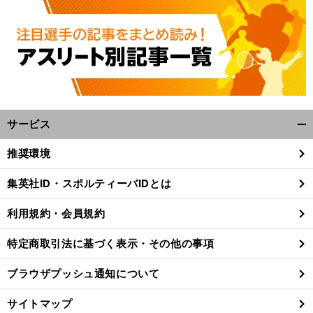
サービス
開
く/
推奨環境
閉
。
プ
前
へ
300
GG
じ
集英社ID・スポルティーバIDとは
る
利用規約・会員規約
特定商取引法に基づく表示・その他の事項
ブラウザプッシュ通知について
サイトマップ