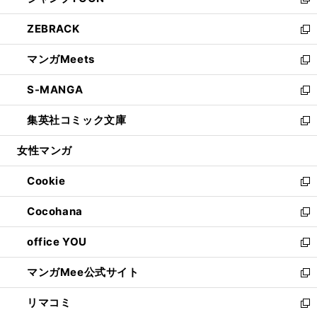
ィ
い
新
開
ウ
ン
ウ
し
ZEBRACK
く
で
ド
ィ
い
新
開
ウ
ン
ウ
し
マンガMeets
く
で
ド
ィ
い
新
開
ウ
ン
ウ
し
S-MANGA
く
で
ド
ィ
い
新
開
ウ
ン
ウ
し
集英社コミック文庫
く
で
ド
ィ
い
新
開
ウ
ン
ウ
し
女性マンガ
く
で
ド
ィ
い
開
ウ
ン
ウ
Cookie
く
で
ド
ィ
新
開
ウ
ン
し
Cocohana
く
で
ド
い
新
開
ウ
ウ
し
office YOU
く
で
ィ
い
新
開
ン
ウ
し
マンガMee公式サイト
く
ド
ィ
い
新
ウ
ン
ウ
し
リマコミ
で
ド
ィ
い
新