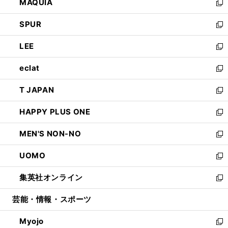
MAQUIA
ド
ィ
い
新
ウ
ン
ウ
し
SPUR
で
ド
ィ
い
新
開
ウ
ン
ウ
し
LEE
く
で
ド
ィ
い
新
開
ウ
ン
ウ
し
eclat
く
で
ド
ィ
い
新
開
ウ
ン
ウ
し
T JAPAN
く
で
ド
ィ
い
新
開
ウ
ン
ウ
し
HAPPY PLUS ONE
く
で
ド
ィ
い
新
開
ウ
ン
ウ
し
MEN'S NON-NO
く
で
ド
ィ
い
新
開
ウ
ン
ウ
し
UOMO
く
で
ド
ィ
い
新
開
ウ
ン
ウ
し
集英社オンライン
く
で
ド
ィ
い
新
開
ウ
ン
ウ
し
芸能・情報・スポーツ
く
で
ド
ィ
い
開
ウ
ン
ウ
Myojo
く
で
ド
ィ
新