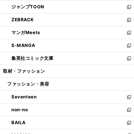
開
ウ
ン
ウ
し
ジャンプTOON
く
で
ド
ィ
い
新
開
ウ
ン
ウ
し
ZEBRACK
く
で
ド
ィ
い
新
開
ウ
ン
ウ
し
マンガMeets
く
で
ド
ィ
い
新
開
ウ
ン
ウ
し
S-MANGA
く
で
ド
ィ
い
新
開
ウ
ン
ウ
し
集英社コミック文庫
く
で
ド
ィ
い
新
開
ウ
ン
ウ
し
取材・ファッション
く
で
ド
ィ
い
開
ウ
ン
ウ
ファッション・美容
く
で
ド
ィ
開
ウ
ン
Seventeen
く
で
ド
新
開
ウ
し
non-no
く
で
い
新
開
ウ
し
BAILA
く
ィ
い
新
ン
ウ
し