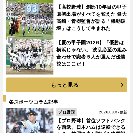
4
【高校野球】創部10年目の甲子
園初出場がすべてを変えた 健大
高崎・青栁監督が語る「機動破
壊」はこうして生まれた
5
【夏の甲子園2026】「優勝は
横浜じゃない」 波乱必至の組み
合わせで識者５人が選んだ優勝
校はここだ！
もっと見る
各スポーツコラム記事
プロ野球
2026.08.07更新
【プロ野球】首位ソフトバンク
を西武、日本ハムは逆転できる