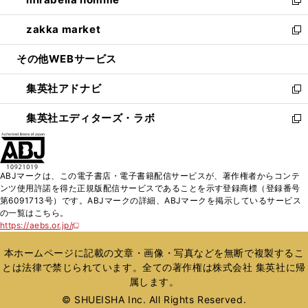
で
ド
ィ
い
新
開
ウ
ン
ウ
し
zakka market
く
で
ド
ィ
い
新
開
ウ
ン
ウ
し
その他WEBサービス
く
で
ド
ィ
い
開
ウ
ン
ウ
集英社アドナビ
く
で
ド
ィ
新
開
ウ
ン
し
集英社エディターズ・ラボ
く
で
ド
い
新
開
ウ
ウ
し
く
で
ィ
い
開
ン
ウ
ABJマークは、この電子書店・電子書籍配信サービスが、著作権者からコンテ
く
ド
ィ
ンツ使用許諾を得た正規版配信サービスであることを示す登録商標（登録番号
ウ
ン
第6091713号）です。ABJマークの詳細、ABJマークを掲示しているサービス
で
ド
の一覧はこちら。
開
ウ
https://aebs.or.jp/
新
く
で
し
い
開
本ホームページに記載の文章・画像・写真などを無断で複製するこ
ウ
く
とは法律で禁じられています。全ての著作権は株式会社 集英社に帰
ィ
属します。
ン
ド
© SHUEISHA Inc. All Rights Reserved.
ウ