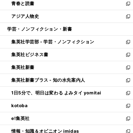
青春と読書
で
ド
ィ
い
新
開
ウ
ン
ウ
し
アジア人物史
く
で
ド
ィ
い
新
開
ウ
ン
ウ
し
学芸・ノンフィクション・新書
く
で
ド
ィ
い
開
ウ
ン
ウ
集英社学芸部 - 学芸・ノンフィクション
く
で
ド
ィ
新
開
ウ
ン
し
集英社ビジネス書
く
で
ド
い
新
開
ウ
ウ
し
集英社新書
く
で
ィ
い
新
開
ン
ウ
し
集英社新書プラス - 知の水先案内人
く
ド
ィ
い
新
ウ
ン
ウ
し
1日5分で、明日は変わる よみタイ yomitai
で
ド
ィ
い
新
開
ウ
ン
ウ
し
kotoba
く
で
ド
ィ
い
新
開
ウ
ン
ウ
し
e!集英社
く
で
ド
ィ
い
新
開
ウ
ン
ウ
し
情報・知識＆オピニオン imidas
く
で
ド
ィ
い
新