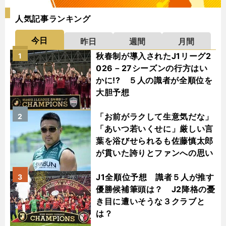
人気記事ランキング
今日
昨日
週間
月間
秋春制が導入されたJ1リーグ2
1
026－27シーズンの行方はい
かに!? ５人の識者が全順位を
大胆予想
「お前がラクして生意気だな」
2
「あいつ若いくせに」厳しい言
葉を浴びせられるも佐藤慎太郎
が貫いた誇りとファンへの思い
J1全順位予想 識者５人が推す
3
優勝候補筆頭は？ J2降格の憂
き目に遭いそうな３クラブと
は？