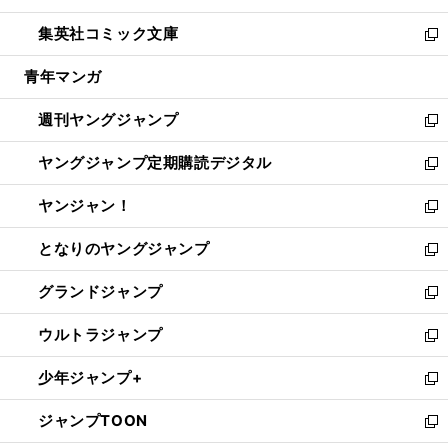
開
ウ
ン
ウ
し
集英社コミック文庫
く
で
ド
ィ
い
新
開
ウ
ン
ウ
し
青年マンガ
く
で
ド
ィ
い
開
ウ
ン
ウ
週刊ヤングジャンプ
く
で
ド
ィ
新
開
ウ
ン
し
ヤングジャンプ定期購読デジタル
く
で
ド
い
新
開
ウ
ウ
し
ヤンジャン！
く
で
ィ
い
新
開
ン
ウ
し
となりのヤングジャンプ
く
ド
ィ
い
新
ウ
ン
ウ
し
グランドジャンプ
で
ド
ィ
い
新
開
ウ
ン
ウ
し
ウルトラジャンプ
く
で
ド
ィ
い
新
開
ウ
ン
ウ
し
少年ジャンプ+
く
で
ド
ィ
い
新
開
ウ
ン
ウ
し
ジャンプTOON
く
で
ド
ィ
い
新
開
ウ
ン
ウ
し