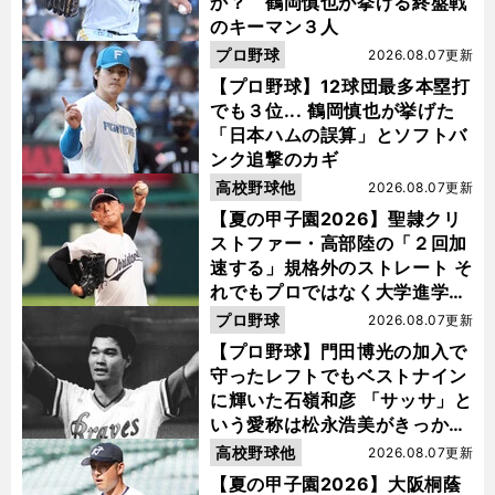
か？ 鶴岡慎也が挙げる終盤戦
のキーマン３人
プロ野球
2026.08.07更新
【プロ野球】12球団最多本塁打
でも３位... 鶴岡慎也が挙げた
「日本ハムの誤算」とソフトバ
ンク追撃のカギ
高校野球他
2026.08.07更新
【夏の甲子園2026】聖隷クリ
ストファー・高部陸の「２回加
速する」規格外のストレート そ
れでもプロではなく大学進学を
選ぶ理由
プロ野球
2026.08.07更新
【プロ野球】門田博光の加入で
守ったレフトでもベストナイン
に輝いた石嶺和彦 「サッサ」と
いう愛称は松永浩美がきっか
け？
高校野球他
2026.08.07更新
【夏の甲子園2026】大阪桐蔭