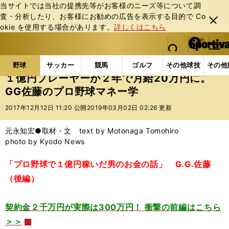
当サイトでは当社の提携先等がお客様のニーズ等について調
査・分析したり、お客様にお勧めの広告を表⽰する⽬的で Co
閉じ
okie を使⽤する場合があります。
詳しくはこちら
る
マイペ
web Sportiva (webスポルティーバ)
検索
メニュ
we
ー
野球の記事一覧
プロ野球
１億円プレーヤーが２年で
b
ジ
野球
サッカー
競馬
ゴルフ
その他球技
その他
ス
１億円プレーヤーが２年で月給20万円に。
ポ
GG佐藤のプロ野球マネー学
ル
テ
2017年12月12日 11:20 公開
2019年03月02日 02:26 更新
ィ
ー
元永知宏●取材・文 text by Motonaga Tomohiro
バ
photo by Kyodo News
「プロ野球で１億円稼いだ男のお金の話」 G.G.佐藤
（後編）
契約金２千万円が実際は300万円！ 衝撃の前編はこちら
＞＞