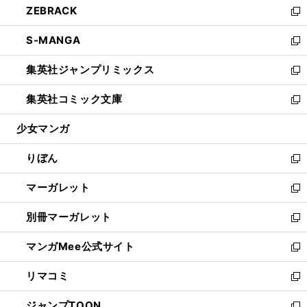
ZEBRACK
く
で
ド
ィ
い
新
開
ウ
ン
ウ
し
S-MANGA
く
で
ド
ィ
い
新
開
ウ
ン
ウ
し
集英社ジャンプリミックス
く
で
ド
ィ
い
新
開
ウ
ン
ウ
し
集英社コミック文庫
く
で
ド
ィ
い
新
開
ウ
ン
ウ
し
少女マンガ
く
で
ド
ィ
い
開
ウ
ン
ウ
りぼん
く
で
ド
ィ
新
開
ウ
ン
し
マーガレット
く
で
ド
い
新
開
ウ
ウ
し
別冊マーガレット
く
で
ィ
い
新
開
ン
ウ
し
マンガMee公式サイト
く
ド
ィ
い
新
ウ
ン
ウ
し
リマコミ
で
ド
ィ
い
新
開
ウ
ン
ウ
し
ジャンプTOON
く
で
ド