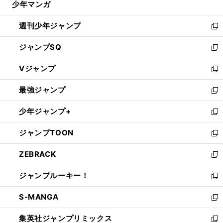
少年マンガ
で
る
開
週刊少年ジャンプ
く
新
し
ジャンプSQ
い
新
ウ
し
Vジャンプ
ィ
い
新
ン
ウ
し
最強ジャンプ
ド
ィ
い
新
ウ
ン
ウ
し
少年ジャンプ+
で
ド
ィ
い
新
開
ウ
ン
ウ
し
ジャンプTOON
く
で
ド
ィ
い
新
開
ウ
ン
ウ
し
ZEBRACK
く
で
ド
ィ
い
新
開
ウ
ン
ウ
し
ジャンプルーキー！
く
で
ド
ィ
い
新
開
ウ
ン
ウ
し
S-MANGA
く
で
ド
ィ
い
新
開
ウ
ン
ウ
し
集英社ジャンプリミックス
く
で
ド
ィ
い
新