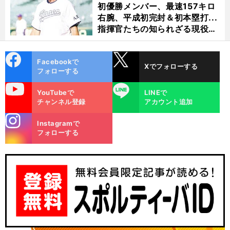
初優勝メンバー、最速157キロ
右腕、平成初完封＆初本塁打...
指揮官たちの知られざる現役時
代
cebo
X
Facebookで
Xでフォローする
ok
フォローする
uTube
LINE
YouTubeで
LINEで
チャンネル登録
アカウント追加
stagra
Instagramで
m
フォローする