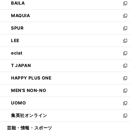
BAILA
く
ィ
い
新
ン
ウ
し
MAQUIA
ド
ィ
い
新
ウ
ン
ウ
し
SPUR
で
ド
ィ
い
新
開
ウ
ン
ウ
し
LEE
く
で
ド
ィ
い
新
開
ウ
ン
ウ
し
eclat
く
で
ド
ィ
い
新
開
ウ
ン
ウ
し
T JAPAN
く
で
ド
ィ
い
新
開
ウ
ン
ウ
し
HAPPY PLUS ONE
く
で
ド
ィ
い
新
開
ウ
ン
ウ
し
MEN'S NON-NO
く
で
ド
ィ
い
新
開
ウ
ン
ウ
し
UOMO
く
で
ド
ィ
い
新
開
ウ
ン
ウ
し
集英社オンライン
く
で
ド
ィ
い
新
開
ウ
ン
ウ
し
芸能・情報・スポーツ
く
で
ド
ィ
い