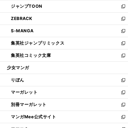
開
ウ
ン
ウ
し
ジャンプTOON
く
で
ド
ィ
い
新
開
ウ
ン
ウ
し
ZEBRACK
く
で
ド
ィ
い
新
開
ウ
ン
ウ
し
S-MANGA
く
で
ド
ィ
い
新
開
ウ
ン
ウ
し
集英社ジャンプリミックス
く
で
ド
ィ
い
新
開
ウ
ン
ウ
し
集英社コミック文庫
く
で
ド
ィ
い
新
開
ウ
ン
ウ
し
少女マンガ
く
で
ド
ィ
い
開
ウ
ン
ウ
りぼん
く
で
ド
ィ
新
開
ウ
ン
し
マーガレット
く
で
ド
い
新
開
ウ
ウ
し
別冊マーガレット
く
で
ィ
い
新
開
ン
ウ
し
マンガMee公式サイト
く
ド
ィ
い
新
ウ
ン
ウ
し