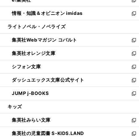
で
ド
ィ
い
新
開
ウ
ン
ウ
し
情報・知識＆オピニオン imidas
く
で
ド
ィ
い
新
開
ウ
ン
ウ
し
ライトノベル・ノベライズ
く
で
ド
ィ
い
開
ウ
ン
ウ
集英社Webマガジン コバルト
く
で
ド
ィ
新
開
ウ
ン
し
集英社オレンジ文庫
く
で
ド
い
新
開
ウ
ウ
し
シフォン文庫
く
で
ィ
い
新
開
ン
ウ
し
ダッシュエックス文庫公式サイト
く
ド
ィ
い
新
ウ
ン
ウ
し
JUMP j-BOOKS
で
ド
ィ
い
新
開
ウ
ン
ウ
し
キッズ
く
で
ド
ィ
い
開
ウ
ン
ウ
集英社みらい文庫
く
で
ド
ィ
新
開
ウ
ン
し
集英社の児童図書 S-KIDS.LAND
く
で
ド
い
新