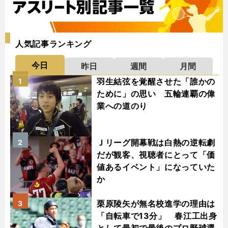
人気記事ランキング
今日
昨日
週間
月間
羽生結弦を覚醒させた「誰かの
1
ために」の思い 五輪連覇の偉
業への道のり
Ｊリーグ開幕戦は白熱の逆転劇
2
だが観客、視聴者にとって「価
値あるイベント」になっていた
か
栗原陵矢が無名校進学の理由は
3
「自転車で13分」 春江工出身
として最初で最後のプロ野球選