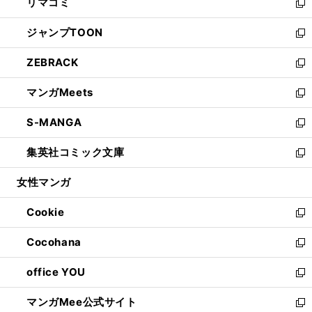
リマコミ
で
ド
ィ
い
新
開
ウ
ン
ウ
し
ジャンプTOON
く
で
ド
ィ
い
新
開
ウ
ン
ウ
し
ZEBRACK
く
で
ド
ィ
い
新
開
ウ
ン
ウ
し
マンガMeets
く
で
ド
ィ
い
新
開
ウ
ン
ウ
し
S-MANGA
く
で
ド
ィ
い
新
開
ウ
ン
ウ
し
集英社コミック文庫
く
で
ド
ィ
い
新
開
ウ
ン
ウ
し
女性マンガ
く
で
ド
ィ
い
開
ウ
ン
ウ
Cookie
く
で
ド
ィ
新
開
ウ
ン
し
Cocohana
く
で
ド
い
新
開
ウ
ウ
し
office YOU
く
で
ィ
い
新
開
ン
ウ
し
マンガMee公式サイト
く
ド
ィ
い
新