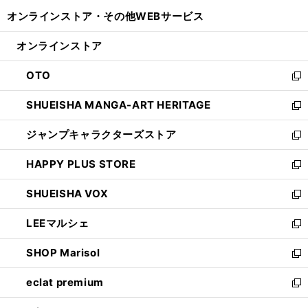
開
ウ
ウ
し
オンラインストア・
その他WEBサービス
く
で
ィ
い
開
ン
ウ
オンラインストア
く
ド
ィ
ウ
ン
OTO
で
ド
新
開
ウ
し
SHUEISHA MANGA-ART HERITAGE
く
で
い
新
開
ウ
し
ジャンプキャラクターズストア
く
ィ
い
新
ン
ウ
し
HAPPY PLUS STORE
ド
ィ
い
新
ウ
ン
ウ
し
SHUEISHA VOX
で
ド
ィ
い
新
開
ウ
ン
ウ
し
LEEマルシェ
く
で
ド
ィ
い
新
開
ウ
ン
ウ
し
SHOP Marisol
く
で
ド
ィ
い
新
開
ウ
ン
ウ
し
eclat premium
く
で
ド
ィ
い
新
開
ウ
ン
ウ
し