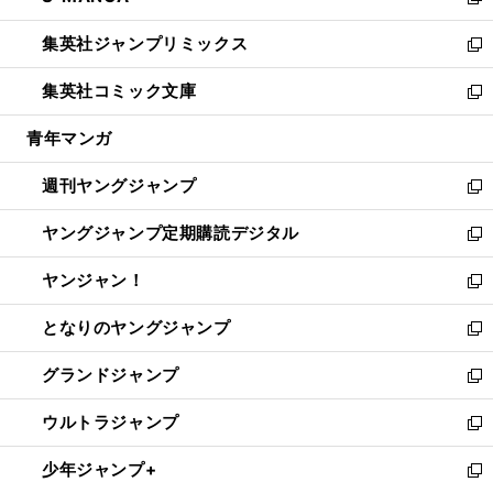
い
新
開
ウ
ン
ウ
し
集英社ジャンプリミックス
く
で
ド
ィ
い
新
開
ウ
ン
ウ
し
集英社コミック文庫
く
で
ド
ィ
い
新
開
ウ
ン
ウ
し
青年マンガ
く
で
ド
ィ
い
開
ウ
ン
ウ
週刊ヤングジャンプ
く
で
ド
ィ
新
開
ウ
ン
し
ヤングジャンプ定期購読デジタル
く
で
ド
い
新
開
ウ
ウ
し
ヤンジャン！
く
で
ィ
い
新
開
ン
ウ
し
となりのヤングジャンプ
く
ド
ィ
い
新
ウ
ン
ウ
し
グランドジャンプ
で
ド
ィ
い
新
開
ウ
ン
ウ
し
ウルトラジャンプ
く
で
ド
ィ
い
新
開
ウ
ン
ウ
し
少年ジャンプ+
く
で
ド
ィ
い
新