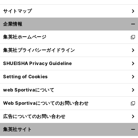
。
サイトマップ
前
へ
20
GG
企業情報
開
く/
集英社ホームページ
新
閉
し
じ
集英社プライバシーガイドライン
い
る
ウ
SHUEISHA Privacy Guideline
ィ
ン
Setting of Cookies
ド
ウ
web Sportivaについて
で
開
Web Sportivaについてのお問い合わせ
く
新
し
広告についてのお問い合わせ
い
ウ
集英社サイト
ィ
開
ン