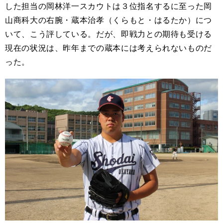
した担当の岡林洋一スカウトは３位指名
する
に至った岡
山商科大の右腕・蔵本治孝（くらもと・はるたか）
につ
いて、
こう評し
ている
。だが、即戦力との期待も受ける
現在の状況は、昨年まで
の蔵本に
は考えられないものだ
った。