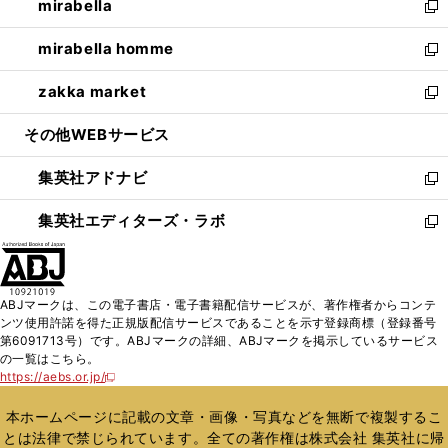
mirabella
く
で
ド
ィ
い
新
開
ウ
ン
ウ
し
mirabella homme
く
で
ド
ィ
い
新
開
ウ
ン
ウ
し
zakka market
く
で
ド
ィ
い
新
開
ウ
ン
ウ
し
その他WEBサービス
く
で
ド
ィ
い
開
ウ
ン
ウ
集英社アドナビ
く
で
ド
ィ
新
開
ウ
ン
し
集英社エディターズ・ラボ
く
で
ド
い
新
開
ウ
ウ
し
く
で
ィ
い
開
ン
ウ
ABJマークは、この電子書店・電子書籍配信サービスが、著作権者からコンテ
く
ド
ィ
ンツ使用許諾を得た正規版配信サービスであることを示す登録商標（登録番号
ウ
ン
第6091713号）です。ABJマークの詳細、ABJマークを掲示しているサービス
で
ド
の一覧はこちら。
開
ウ
https://aebs.or.jp/
新
く
で
し
い
開
本ホームページに記載の文章・画像・写真などを無断で複製するこ
ウ
く
とは法律で禁じられています。全ての著作権は株式会社 集英社に帰
ィ