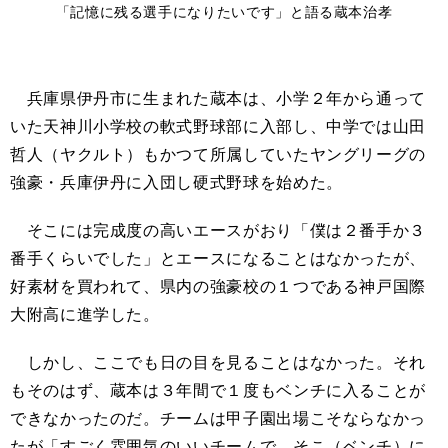
「記憶に残る選手になりたいです」と語る蔵本治孝
兵庫県伊丹市に生まれた蔵本は、小学２年から通って
いた天神川小学校の軟式野球部に入部し、中学では山田
哲人（ヤクルト）
もかつて所属してい
たヤングリーグの
強豪・兵庫伊丹に入団し硬式野球を始めた。
そこに
は完成度の高いエースがおり「
僕は
２番手か３
番手くらいでした」とエースになることはなかったが、
好素材を買われて、県内の強豪校の１つである神戸国際
大附高に進学した。
しかし、ここで
も
日の目を
見
ることはなかった。それ
もそのはず、蔵本は３年間で１度もベンチに入ることが
できなかった
のだ
。チームは甲子園出場こそならなかっ
たが「すごく雰囲気のいいチームで、そこ（ベンチ）に