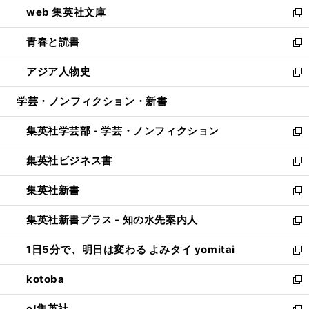
し
web 集英社文庫
ド
ィ
い
新
ウ
ン
ウ
し
青春と読書
で
ド
ィ
い
新
開
ウ
ン
ウ
し
アジア人物史
く
で
ド
ィ
い
新
開
ウ
ン
ウ
し
学芸・ノンフィクション・新書
く
で
ド
ィ
い
開
ウ
ン
ウ
集英社学芸部 - 学芸・ノンフィクション
く
で
ド
ィ
新
開
ウ
ン
し
集英社ビジネス書
く
で
ド
い
新
開
ウ
ウ
し
集英社新書
く
で
ィ
い
新
開
ン
ウ
し
集英社新書プラス - 知の水先案内人
く
ド
ィ
い
新
ウ
ン
ウ
し
1日5分で、明日は変わる よみタイ yomitai
で
ド
ィ
い
新
開
ウ
ン
ウ
し
kotoba
く
で
ド
ィ
い
新
開
ウ
ン
ウ
し
e!集英社
く