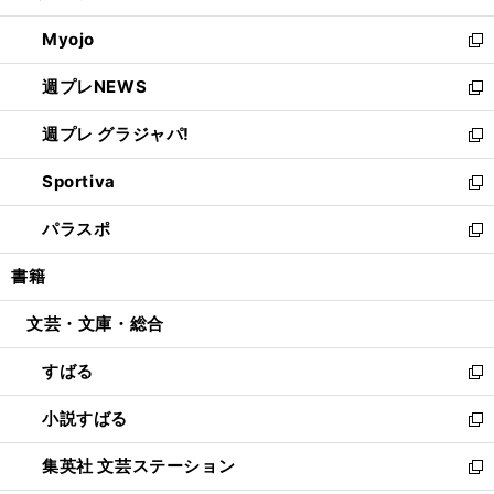
開
ウ
ン
ウ
Myojo
く
で
ド
ィ
新
開
ウ
ン
し
週プレNEWS
く
で
ド
い
新
開
ウ
ウ
し
週プレ グラジャパ!
く
で
ィ
い
新
開
ン
ウ
し
Sportiva
く
ド
ィ
い
新
ウ
ン
ウ
し
パラスポ
で
ド
ィ
い
新
開
ウ
ン
ウ
し
書籍
く
で
ド
ィ
い
開
ウ
ン
ウ
文芸・文庫・総合
く
で
ド
ィ
開
ウ
ン
すばる
く
で
ド
新
開
ウ
し
小説すばる
く
で
い
新
開
ウ
し
集英社 文芸ステーション
く
ィ
い
新
ン
ウ