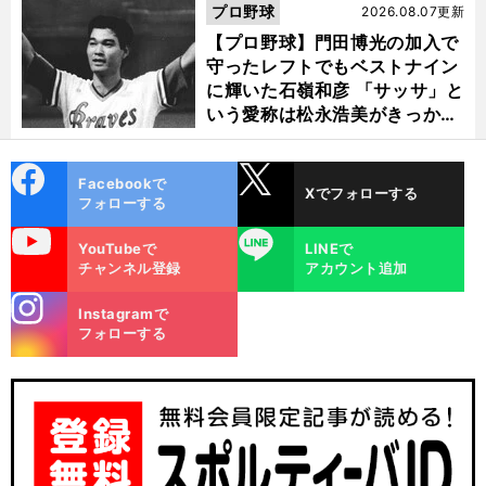
選ぶ理由
プロ野球
2026.08.07更新
【プロ野球】門田博光の加入で
守ったレフトでもベストナイン
に輝いた石嶺和彦 「サッサ」と
いう愛称は松永浩美がきっか
け？
cebo
X
Facebookで
Xでフォローする
ok
フォローする
uTube
LINE
YouTubeで
LINEで
チャンネル登録
アカウント追加
stagra
Instagramで
m
フォローする