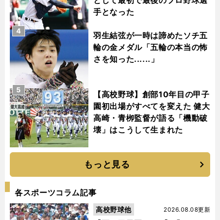
手となった
4
羽生結弦が一時は諦めたソチ五
輪の金メダル「五輪の本当の怖
さを知った......」
5
【高校野球】創部10年目の甲子
園初出場がすべてを変えた 健大
高崎・青栁監督が語る「機動破
壊」はこうして生まれた
もっと見る
各スポーツコラム記事
高校野球他
2026.08.08更新