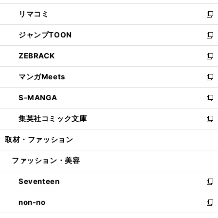
ウ
ン
ウ
し
リマコミ
で
ド
ィ
い
新
開
ウ
ン
ウ
し
ジャンプTOON
く
で
ド
ィ
い
新
開
ウ
ン
ウ
し
ZEBRACK
く
で
ド
ィ
い
新
開
ウ
ン
ウ
し
マンガMeets
く
で
ド
ィ
い
新
開
ウ
ン
ウ
し
S-MANGA
く
で
ド
ィ
い
新
開
ウ
ン
ウ
し
集英社コミック文庫
く
で
ド
ィ
い
新
開
ウ
ン
ウ
し
取材・ファッション
く
で
ド
ィ
い
開
ウ
ン
ウ
ファッション・美容
く
で
ド
ィ
開
ウ
ン
Seventeen
く
で
ド
新
開
ウ
し
non-no
く
で
い
新
開
ウ
し