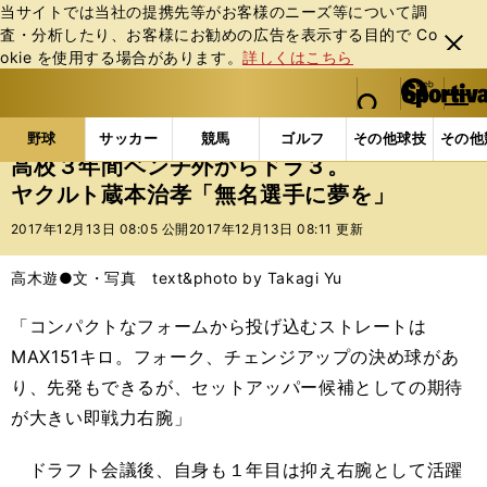
当サイトでは当社の提携先等がお客様のニーズ等について調
査・分析したり、お客様にお勧めの広告を表⽰する⽬的で Co
閉じ
okie を使⽤する場合があります。
詳しくはこちら
る
マイペ
web Sportiva (webスポルティーバ)
検索
メニュ
we
ー
野球の記事一覧
プロ野球
高校３年間ベンチ外から
b
ジ
野球
サッカー
競馬
ゴルフ
その他球技
その他
ス
高校３年間ベンチ外からドラ３。
ポ
ヤクルト蔵本治孝「無名選手に夢を」
ル
テ
2017年12月13日 08:05 公開
2017年12月13日 08:11 更新
ィ
ー
高木遊●文・写真 text&photo by Takagi Yu
バ
「コンパクトなフォームから投げ込むストレートは
MAX151
キロ。フォーク、チェンジアップの決め球があ
り、先発もできるが、セットアッパー候補としての期待
が大きい即戦力右腕」
ドラフト会議後、自身も１年目は抑え右腕として活躍