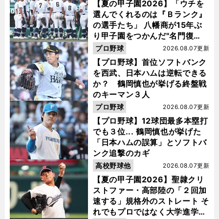
【夏の甲子園2026】「ウチを
選んでくれるのは『Ｂランク』
の選手たち」 八幡商が15年ぶ
り甲子園をつかんだ"名門復
活"の舞台裏
プロ野球
2026.08.07更新
【プロ野球】首位ソフトバンク
を西武、日本ハムは逆転できる
か？ 鶴岡慎也が挙げる終盤戦
のキーマン３人
プロ野球
2026.08.07更新
【プロ野球】12球団最多本塁打
でも３位... 鶴岡慎也が挙げた
「日本ハムの誤算」とソフトバ
ンク追撃のカギ
高校野球他
2026.08.07更新
【夏の甲子園2026】聖隷クリ
ストファー・高部陸の「２回加
速する」規格外のストレート そ
れでもプロではなく大学進学を