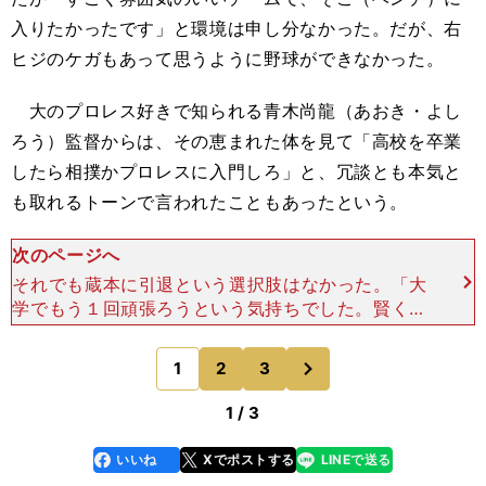
入りたかったです」と環境は申し分なかった
。だ
が、右
ヒジのケガもあって思うように野球ができなかった。
大のプロレス好きで知られる青木尚龍（あおき・よし
ろう）監督からは、その恵まれた体を見て「高校を卒業
したら相撲かプロレスに入門しろ」と、冗談とも本気と
も取れるトーンで言われたこともあったという。
次のページへ
それでも蔵本に引退という選択肢はなかった。「大
学でもう１回頑張ろうという気持ちでした。賢くも
ないですし、僕には野球しかないと思いました」と
振り返る。そして青木監督もその気持ちに応え、数
次
1
2
3
のページへ
校の大学を勧めて
1 / 3
いいね
Xでポストする
LINEで送る
line
faceboo
x
k