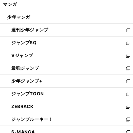
く/
マンガ
ド
閉
ウ
じ
少年マンガ
で
る
開
週刊少年ジャンプ
く
新
し
ジャンプSQ
い
新
ウ
し
Vジャンプ
ィ
い
新
ン
ウ
し
最強ジャンプ
ド
ィ
い
新
ウ
ン
ウ
し
少年ジャンプ+
で
ド
ィ
い
新
開
ウ
ン
ウ
し
ジャンプTOON
く
で
ド
ィ
い
新
開
ウ
ン
ウ
し
ZEBRACK
く
で
ド
ィ
い
新
開
ウ
ン
ウ
し
ジャンプルーキー！
く
で
ド
ィ
い
新
開
ウ
ン
ウ
し
S-MANGA
く
で
ド
ィ