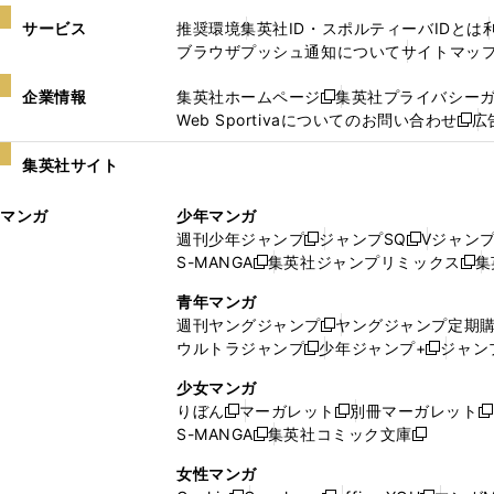
サービス
推奨環境
集英社ID・スポルティーバIDとは
ブラウザプッシュ通知について
サイトマッ
企業情報
集英社ホームページ
集英社プライバシー
新
Web Sportivaについてのお問い合わせ
広
し
新
い
し
集英社サイト
ウ
い
ィ
ウ
マンガ
少年マンガ
ン
ィ
週刊少年ジャンプ
ジャンプSQ
Vジャン
ド
ン
新
新
S-MANGA
集英社ジャンプリミックス
集
ウ
ド
新
し
し
新
で
ウ
し
い
い
し
青年マンガ
開
で
い
ウ
ウ
い
週刊ヤングジャンプ
ヤングジャンプ定期
新
く
開
ウ
ィ
ィ
ウ
ウルトラジャンプ
少年ジャンプ+
ジャン
新
し
新
く
ィ
ン
ン
ィ
し
い
し
ン
ド
ド
ン
少女マンガ
い
ウ
い
ド
ウ
ウ
ド
りぼん
マーガレット
別冊マーガレット
新
新
新
ウ
ィ
ウ
ウ
で
で
ウ
S-MANGA
集英社コミック文庫
し
新
し
新
ィ
ン
ィ
で
開
開
で
い
し
い
し
ン
ド
ン
女性マンガ
開
く
く
開
ウ
い
ウ
い
ド
ウ
ド