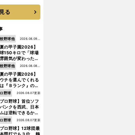
見る
事
校野球他
2026.08.09更
夏の甲子園2026】
新
球150キロで「球場
雰囲気が変わった」
9年ぶり白星を呼ん
校野球他
2026.08.08更
大分商・平田玲翔の
夏の甲子園2026】
新
知れぬ才能
ウチを選んでくれる
は『Ｂランク』の選
たち」 八幡商が15
ロ野球
2026.08.07更新
ぶり甲子園をつかん
プロ野球】首位ソフ
"名門復活"の舞台裏
バンクを西武、日本
前
へ
ムは逆転できるか？
鶴岡慎也が挙げる終
ロ野球
2026.08.07更新
戦のキーマン３人
プロ野球】12球団最
本塁打でも３位... 鶴