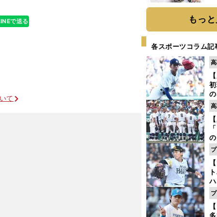
もっと
LINEで送る
各スポーツコラム記
高
【
初
の
ついて
2
高
だ
【
底
「
の
手
プ
年
【
だ
ト
年球団グッズ
ハ
プ
盤
【
多