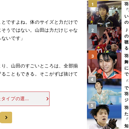
羽
1
「
い
ことですよね。体のサイズと力だけで
の
にそうではない。山田は力だけじゃな
Ｊ
2
の
らないです」
聴
る
い
羽
3
舞
より、山田のすごいところは、全部揃
に
守ることもできる。そこがずば抜けて
で
4
「
で
羽
たタイプの選手
ジ
プですよね。ま
5
羽
央（現・楽天）
た
次
「
知