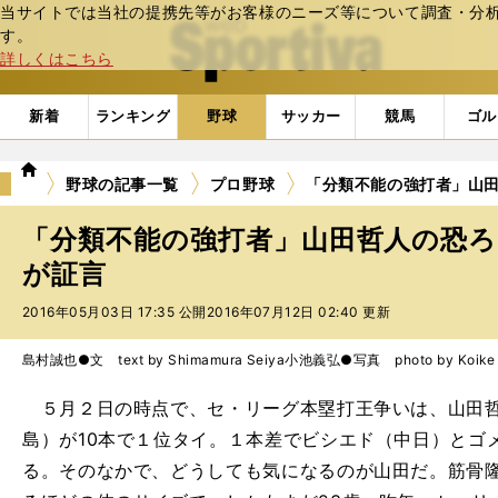
当サイトでは当社の提携先等がお客様のニーズ等について調査・分析し
web Sportiva (webスポルティーバ)
す。
詳しくはこちら
新着
ランキング
野球
サッカー
競馬
ゴル
we
野球の記事一覧
プロ野球
「分類不能の強打者」山
b
ス
「分類不能の強打者」山田哲人の恐
ポ
ル
が証言
テ
2016年05月03日 17:35 公開
2016年07月12日 02:40 更新
ィ
ー
バ
島村誠也●文 text by Shimamura Seiya
小池義弘●写真 photo by Koike Y
５月２日の時点で、セ・リーグ本塁打王争いは、山田哲
島）が10本で１位タイ。１本差でビシエド（中日）とゴ
る。そのなかで、どうしても気になるのが山田だ。筋骨