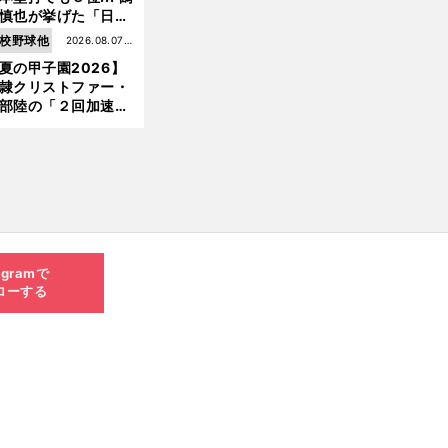
慎也が挙げた「日本
ムの誤算」とソフト
校野球他
2026.08.07更
ンク追撃のカギ
夏の甲子園2026】
新
隷クリストファー・
部陸の「２回加速す
」規格外のストレー
 それでもプロではな
大学進学を選ぶ理由
agramで
ローする