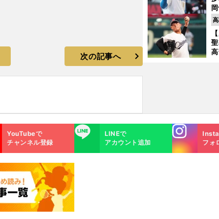
岡
ハ
高
バ
【
聖
高
次の記事へ
る
ト
く
Instagra
LINE
YouTubeで
LINEで
Inst
m
チャンネル登録
アカウント追加
フォ