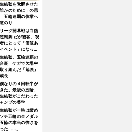
生結弦を覚醒させた
誰かのために」の思
 五輪連覇の偉業へ
道のり
リーグ開幕戦は白熱
逆転劇 だが観客、視
者にとって「価値あ
イベント」になって
たか
生結弦、五輪連覇の
台裏 ケガで欠場中
取り組んだ「勉強」
成長
僕なりの４回転半が
きた」最後の五輪、
生結弦がこだわった
ャンプの美学
生結弦が一時は諦め
ソチ五輪の金メダル
五輪の本当の怖さを
った......」