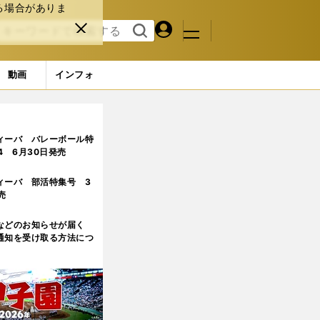
る場合がありま
マイペ
閉じ
検索
メニュ
ー
る
す
ジ
る
動画
インフォ
ィーバ バレーボール特
.4 6月30日発売
ィーバ 部活特集号 3
売
などのお知らせが届く
通知を受け取る方法につ