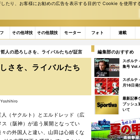
たり、お客様にお勧めの広告を表⽰する⽬的で Cookie を使⽤す
フ
その他球技
その他競技
モーター
フォト
連載
田哲人の恐ろしさを、ライバルたちが証言
編集部のおすすめ
スポルテ
ろしさを、ライバルたち
集号 Vol
スポルテ
月16日発
最新記事
oshihiro
プッシュ
いて
人（ヤクルト）とエルドレッド（広
メス（阪神）が追う展開となってい
隆々の外国人と違い、山田は心細くな