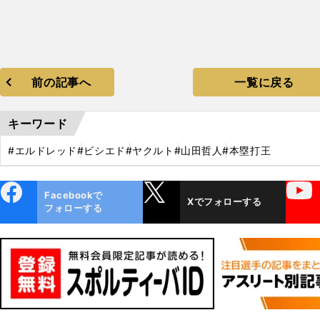
前の記事へ
一覧に戻る
キーワード
#エルドレッド
#ビシエド
#ヤクルト
#山田哲人
#本塁打王
ebo
X
YouTube
Facebookで
Xでフォローする
ok
フォローする