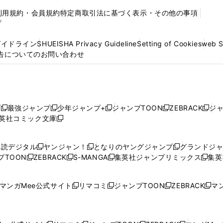
利用規約・会員規約
特定商取引法に基づく表示・その他の事項
プ
ガイドライン
SHUEISHA Privacy Guideline
Setting of Cookies
web 
告についてのお問い合わせ
プ
最強ジャンプ
少年ジャンプ+
ジャンプTOON
ZEBRACK
ジ
新
新
新
新
新
英社コミック文庫
し
新
し
し
し
し
い
い
し
い
い
い
ウ
ウ
い
ウ
ウ
ウ
購読デジタル
ヤンジャン！
となりのヤングジャンプ
グランドジ
新
新
新
ィ
ィ
ウ
ィ
ィ
ィ
プTOON
ZEBRACK
S-MANGA
集英社ジャンプリミックス
集英
新
し
新
し
新
し
新
ン
ン
ィ
ン
ン
ン
し
い
し
い
し
い
し
ド
ド
ン
ド
ド
ド
い
ウ
い
ウ
い
ウ
い
ウ
ウ
ド
ウ
ウ
ウ
マンガMee公式サイト
リマコミ
ジャンプTOON
ZEBRACK
マン
新
新
新
新
ウ
ィ
ウ
ィ
ウ
ィ
ウ
で
で
ウ
で
で
で
し
し
し
し
し
ィ
ン
ィ
ン
ィ
ン
ィ
開
開
で
開
開
開
い
い
い
い
い
ン
ド
ン
ド
ン
ド
ン
く
く
開
く
く
く
ウ
ウ
ウ
ウ
ウ
ド
ウ
ド
ウ
ド
ウ
ド