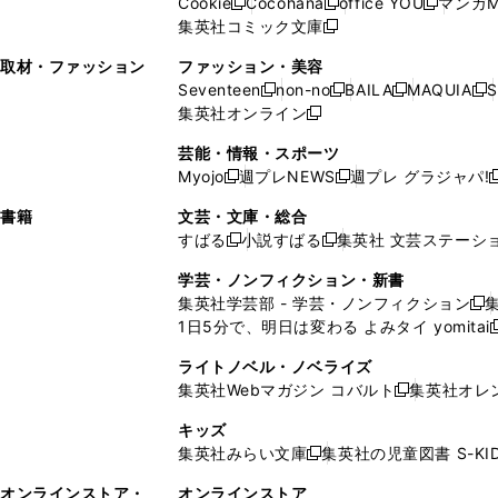
Cookie
Cocohana
office YOU
マンガM
く
く
新
新
新
ィ
ウ
ィ
ウ
ウ
で
ウ
集英社コミック文庫
し
新
し
し
ン
ィ
ン
ィ
で
開
で
い
し
い
い
ド
ン
ド
ン
取材・ファッション
ファッション・美容
開
く
開
ウ
い
ウ
ウ
ウ
ド
ウ
ド
Seventeen
non-no
BAILA
MAQUIA
S
く
く
新
新
新
新
ィ
ウ
ィ
ィ
で
ウ
で
ウ
集英社オンライン
し
新
し
し
し
ン
ィ
ン
ン
開
で
開
で
い
し
い
い
い
ド
ン
ド
ド
芸能・情報・スポーツ
く
開
く
開
ウ
い
ウ
ウ
ウ
ウ
ド
ウ
ウ
Myojo
週プレNEWS
週プレ グラジャパ!
く
く
新
新
新
ィ
ウ
ィ
ィ
ィ
で
ウ
で
で
し
し
ン
ィ
ン
ン
ン
書籍
文芸・文庫・総合
開
で
開
開
い
い
ド
ン
ド
ド
ド
すばる
小説すばる
集英社 文芸ステーシ
く
開
く
く
新
新
ウ
ウ
ウ
ド
ウ
ウ
ウ
く
し
し
ィ
ィ
学芸・ノンフィクション・新書
で
ウ
で
で
で
い
い
ン
ン
集英社学芸部 - 学芸・ノンフィクション
開
で
開
開
開
新
ウ
ウ
ド
ド
1日5分で、明日は変わる よみタイ yomitai
く
開
く
く
く
し
新
ィ
ィ
ウ
ウ
く
い
ン
ン
ライトノベル・ノベライズ
で
で
ウ
ド
ド
集英社Webマガジン コバルト
集英社オレ
開
開
新
ィ
ウ
ウ
く
く
し
ン
キッズ
で
で
い
ド
集英社みらい文庫
集英社の児童図書 S-KID
開
開
新
ウ
ウ
く
く
し
ィ
オンラインストア・
オンラインストア
で