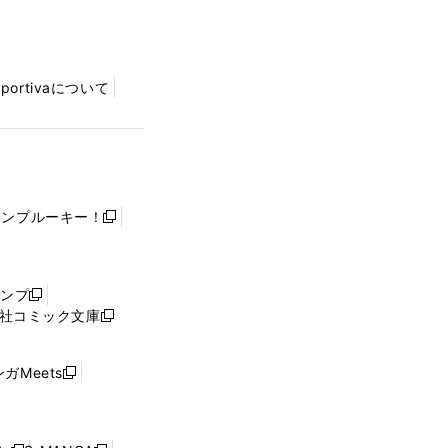
Sportivaについて
ャンプルーキー！
新
し
い
ウ
ャンプ
新
ィ
社コミック文庫
し
新
ン
い
し
ド
ウ
い
ウ
ガMeets
新
ィ
ウ
で
し
ン
ィ
開
い
ド
ン
く
ウ
ウ
ド