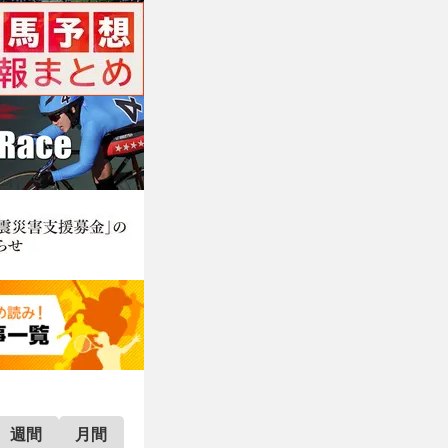
週間
月間