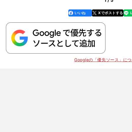
1 / 5
いいね
Xでポストする
line
faceboo
x
k
Googleの「優先ソース」に
。
2016