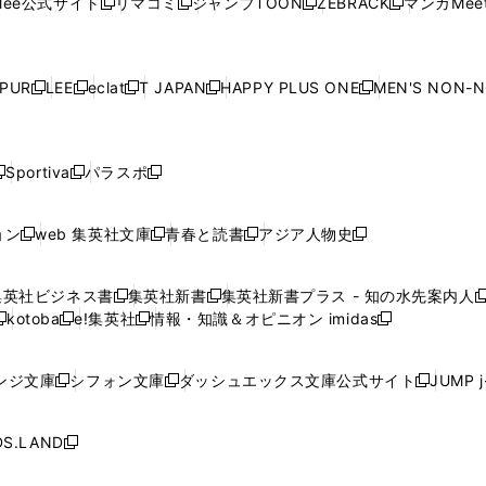
ee公式サイト
リマコミ
ジャンプTOON
ZEBRACK
マンガMeet
く
新
新
新
新
ィ
ィ
ィ
ィ
ィ
ウ
で
ウ
で
ウ
で
ウ
し
し
し
し
ン
ン
ン
ン
ン
で
開
で
開
で
開
で
い
い
い
い
ド
ド
ド
ド
ド
開
く
開
く
開
く
開
ウ
ウ
ウ
ウ
ウ
ウ
ウ
ウ
ウ
PUR
LEE
eclat
T JAPAN
HAPPY PLUS ONE
MEN'S NON-
く
く
く
く
新
新
新
新
新
ィ
ィ
ィ
ィ
で
で
で
で
で
し
し
し
し
し
ン
ン
ン
ン
開
開
開
開
開
い
い
い
い
い
ド
ド
ド
ド
く
く
く
く
く
ウ
ウ
ウ
ウ
ウ
ウ
ウ
ウ
ウ
Sportiva
パラスポ
新
新
ィ
ィ
ィ
ィ
ィ
で
で
で
で
し
し
し
ン
ン
ン
ン
ン
開
開
開
開
い
い
い
ド
ド
ド
ド
ド
ョン
web 集英社文庫
青春と読書
アジア人物史
く
く
く
く
新
新
新
新
ウ
ウ
ウ
ウ
ウ
ウ
ウ
ウ
し
し
し
し
ィ
ィ
ィ
で
で
で
で
で
い
い
い
い
ン
ン
ン
集英社ビジネス書
集英社新書
集英社新書プラス - 知の水先案内人
開
開
開
開
開
新
新
新
ウ
ウ
ウ
ウ
ド
ド
ド
kotoba
e!集英社
情報・知識＆オピニオン imidas
く
く
く
く
く
新
し
新
し
新
ィ
ィ
ィ
ィ
ウ
ウ
ウ
し
し
い
し
い
し
ン
ン
ン
ン
で
で
で
い
い
ウ
い
ウ
い
ド
ド
ド
ド
ンジ文庫
シフォン文庫
ダッシュエックス文庫公式サイト
JUMP 
開
開
開
新
新
新
ウ
ウ
ィ
ウ
ィ
ウ
ウ
ウ
ウ
ウ
く
く
く
し
し
し
ィ
ィ
ン
ィ
ン
ィ
で
で
で
で
い
い
い
ン
ン
ド
ン
ド
ン
S.LAND
開
開
開
開
新
ウ
ウ
ウ
ド
ド
ウ
ド
ウ
ド
く
く
く
く
し
ィ
ィ
ィ
ウ
ウ
で
ウ
で
ウ