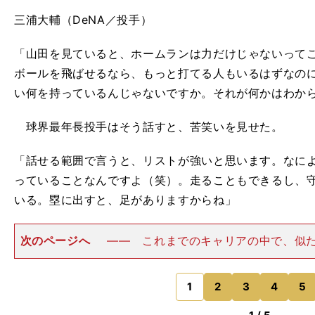
三浦大輔（DeNA／投手）
「山田を見ていると、ホームランは力だけじゃないって
ボールを飛ばせるなら、もっと打てる人もいるはずなの
い何を持っているんじゃないですか。それが何かはわか
球界最年長投手はそう話すと、苦笑いを見せた。
「話せる範囲で言うと、リストが強いと思います。なに
っていることなんですよ（笑）。走ることもできるし、
いる。塁に出すと、足がありますからね」
次のページへ
―― これまでのキャリアの中で、似
はいましたか？「右打者としては、最近ではいないタイ
ず、トリプルスリー自体が久しぶりでしたし、松井稼頭
はスイッチだったし、
1
2
3
4
5
のページへ