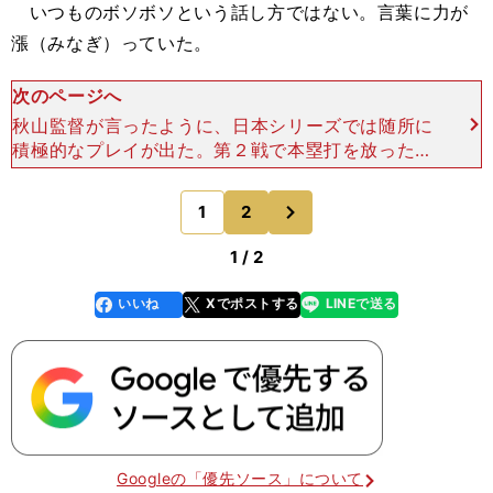
いつものボソボソという話し方ではない。言葉に力が
漲（みなぎ）っていた。
次のページへ
秋山監督が言ったように、日本シリーズでは随所に
積極的なプレイが出た。第２戦で本塁打を放った李
大浩は見事な初球の狙い打ち。第３戦では決して足
で魅せるタイプではない吉村裕基が、ワイルドピッ
次
1
2
のページへ
チの間に二塁から
1 / 2
いいね
Xでポストする
LINEで送る
line
faceboo
x
k
Googleの「優先ソース」について