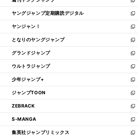
で
ド
ィ
新
開
ウ
ン
し
ヤングジャンプ定期購読デジタル
く
で
ド
い
新
開
ウ
ウ
し
ヤンジャン！
く
で
ィ
い
新
開
ン
ウ
し
となりのヤングジャンプ
く
ド
ィ
い
新
ウ
ン
ウ
し
グランドジャンプ
で
ド
ィ
い
新
開
ウ
ン
ウ
し
ウルトラジャンプ
く
で
ド
ィ
い
新
開
ウ
ン
ウ
し
少年ジャンプ+
く
で
ド
ィ
い
新
開
ウ
ン
ウ
し
ジャンプTOON
く
で
ド
ィ
い
新
開
ウ
ン
ウ
し
ZEBRACK
く
で
ド
ィ
い
新
開
ウ
ン
ウ
し
S-MANGA
く
で
ド
ィ
い
新
開
ウ
ン
ウ
し
集英社ジャンプリミックス
く
で
ド
ィ
い
新