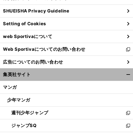
る
ウ
SHUEISHA Privacy Guideline
ィ
ン
Setting of Cookies
ド
ウ
web Sportivaについて
で
開
Web Sportivaについてのお問い合わせ
く
新
し
広告についてのお問い合わせ
い
ウ
集英社サイト
ィ
開
ン
く/
マンガ
ド
閉
ウ
じ
少年マンガ
で
る
開
週刊少年ジャンプ
く
新
し
ジャンプSQ
い
新
ウ