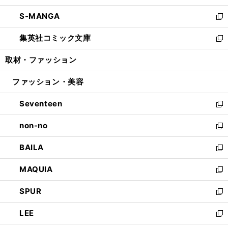
開
ウ
ン
ウ
し
S-MANGA
く
で
ド
ィ
い
新
開
ウ
ン
ウ
し
集英社コミック文庫
く
で
ド
ィ
い
新
開
ウ
ン
ウ
し
取材・ファッション
く
で
ド
ィ
い
開
ウ
ン
ウ
ファッション・美容
く
で
ド
ィ
開
ウ
ン
Seventeen
く
で
ド
新
開
ウ
し
non-no
く
で
い
新
開
ウ
し
BAILA
く
ィ
い
新
ン
ウ
し
MAQUIA
ド
ィ
い
新
ウ
ン
ウ
し
SPUR
で
ド
ィ
い
新
開
ウ
ン
ウ
し
LEE
く
で
ド
ィ
い
新
開
ウ
ン
ウ
し