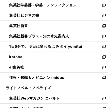
ウ
ン
ウ
集英社学芸部 - 学芸・ノンフィクション
く
で
ド
ィ
新
開
ウ
ン
し
集英社ビジネス書
く
で
ド
い
新
開
ウ
ウ
し
集英社新書
く
で
ィ
い
新
開
ン
ウ
し
集英社新書プラス - 知の水先案内人
く
ド
ィ
い
新
ウ
ン
ウ
し
1日5分で、明日は変わる よみタイ yomitai
で
ド
ィ
い
新
開
ウ
ン
ウ
し
kotoba
く
で
ド
ィ
い
新
開
ウ
ン
ウ
し
e!集英社
く
で
ド
ィ
い
新
開
ウ
ン
ウ
し
情報・知識＆オピニオン imidas
く
で
ド
ィ
い
新
開
ウ
ン
ウ
し
ライトノベル・ノベライズ
く
で
ド
ィ
い
開
ウ
ン
ウ
集英社Webマガジン コバルト
く
で
ド
ィ
新
開
ウ
ン
し