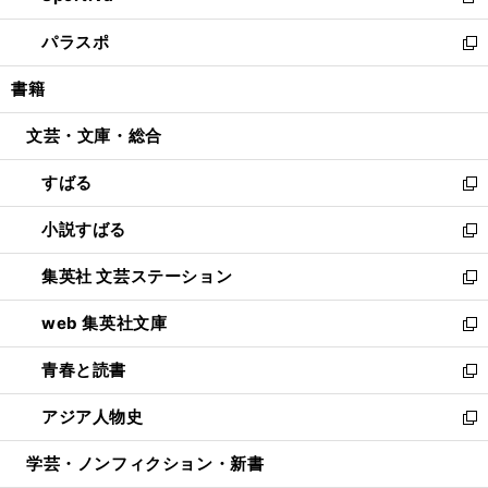
新
ウ
ン
ウ
し
パラスポ
で
ド
ィ
い
新
開
ウ
ン
ウ
し
書籍
く
で
ド
ィ
い
開
ウ
ン
ウ
文芸・文庫・総合
く
で
ド
ィ
開
ウ
ン
すばる
く
で
ド
新
開
ウ
し
小説すばる
く
で
い
新
開
ウ
し
集英社 文芸ステーション
く
ィ
い
新
ン
ウ
し
web 集英社文庫
ド
ィ
い
新
ウ
ン
ウ
し
青春と読書
で
ド
ィ
い
新
開
ウ
ン
ウ
し
アジア人物史
く
で
ド
ィ
い
新
開
ウ
ン
ウ
し
学芸・ノンフィクション・新書
く
で
ド
ィ
い
開