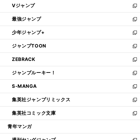
し
Vジャンプ
ィ
い
新
ン
ウ
し
最強ジャンプ
ド
ィ
い
新
ウ
ン
ウ
し
少年ジャンプ+
で
ド
ィ
い
新
開
ウ
ン
ウ
し
ジャンプTOON
く
で
ド
ィ
い
新
開
ウ
ン
ウ
し
ZEBRACK
く
で
ド
ィ
い
新
開
ウ
ン
ウ
し
ジャンプルーキー！
く
で
ド
ィ
い
新
開
ウ
ン
ウ
し
S-MANGA
く
で
ド
ィ
い
新
開
ウ
ン
ウ
し
集英社ジャンプリミックス
く
で
ド
ィ
い
新
開
ウ
ン
ウ
し
集英社コミック文庫
く
で
ド
ィ
い
新
開
ウ
ン
ウ
し
青年マンガ
く
で
ド
ィ
い
開
ウ
ン
ウ
週刊ヤングジャンプ
く