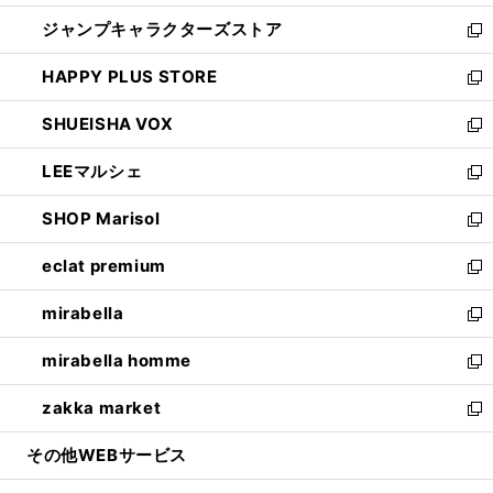
開
ウ
し
ジャンプキャラクターズストア
く
ィ
い
新
ン
ウ
し
HAPPY PLUS STORE
ド
ィ
い
新
ウ
ン
ウ
し
SHUEISHA VOX
で
ド
ィ
い
新
開
ウ
ン
ウ
し
LEEマルシェ
く
で
ド
ィ
い
新
開
ウ
ン
ウ
し
SHOP Marisol
く
で
ド
ィ
い
新
開
ウ
ン
ウ
し
eclat premium
く
で
ド
ィ
い
新
開
ウ
ン
ウ
し
mirabella
く
で
ド
ィ
い
新
開
ウ
ン
ウ
し
mirabella homme
く
で
ド
ィ
い
新
開
ウ
ン
ウ
し
zakka market
く
で
ド
ィ
い
新
開
ウ
ン
ウ
し
その他WEBサービス
く
で
ド
ィ
い
開
ウ
ン
ウ