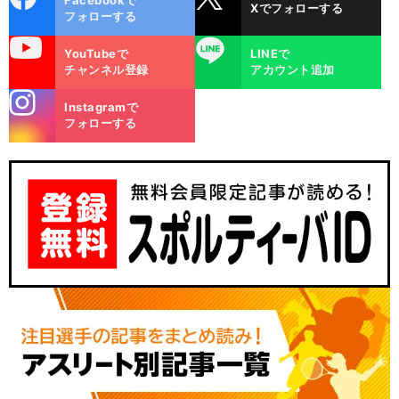
Xでフォローする
ok
フォローする
uTube
LINE
YouTubeで
LINEで
チャンネル登録
アカウント追加
stagra
Instagramで
m
フォローする