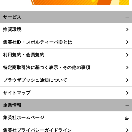
サービス
開
く/
推奨環境
閉
じ
集英社ID・スポルティーバIDとは
る
。
！
前
利用規約・会員規約
年の再現
ロイヤルズが勝てば阪神も勝つ
へ
特定商取引法に基づく表示・その他の事項
ブラウザプッシュ通知について
サイトマップ
企業情報
開
く/
集英社ホームページ
新
閉
し
じ
集英社プライバシーガイドライン
い