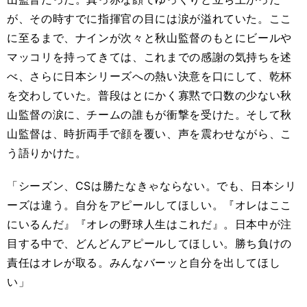
が、その時すでに指揮官の目には涙が溢れていた。ここ
に至るまで、ナインが次々と秋山監督のもとにビールや
マッコリを持ってきては、これまでの感謝の気持ちを述
べ、さらに日本シリーズへの熱い決意を口にして、乾杯
を交わしていた。普段はとにかく寡黙で口数の少ない秋
山監督の涙に、チームの誰もが衝撃を受けた。そして秋
山監督は、時折両手で顔を覆い、声を震わせながら、こ
う語りかけた。
「シーズン、CSは勝たなきゃならない。でも、日本シリ
ーズは違う。自分をアピールしてほしい。『オレはここ
にいるんだ』『オレの野球人生はこれだ』。日本中が注
目する中で、どんどんアピールしてほしい。勝ち負けの
責任はオレが取る。みんなバーッと自分を出してほし
い」