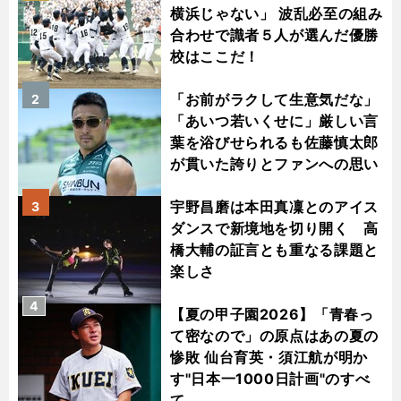
横浜じゃない」 波乱必至の組み
合わせで識者５人が選んだ優勝
校はここだ！
「お前がラクして生意気だな」
2
「あいつ若いくせに」厳しい言
葉を浴びせられるも佐藤慎太郎
が貫いた誇りとファンへの思い
宇野昌磨は本田真凜とのアイス
3
ダンスで新境地を切り開く 高
橋大輔の証言とも重なる課題と
楽しさ
4
【夏の甲子園2026】「青春っ
て密なので」の原点はあの夏の
惨敗 仙台育英・須江航が明か
す"日本一1000日計画"のすべ
て