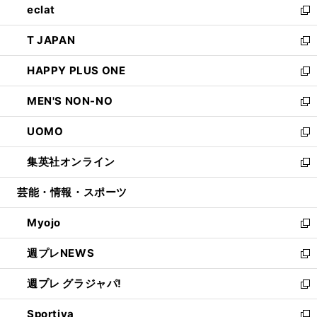
eclat
く
で
ド
ィ
い
新
開
ウ
ン
ウ
し
T JAPAN
く
で
ド
ィ
い
新
開
ウ
ン
ウ
し
HAPPY PLUS ONE
く
で
ド
ィ
い
新
開
ウ
ン
ウ
し
MEN'S NON-NO
く
で
ド
ィ
い
新
開
ウ
ン
ウ
し
UOMO
く
で
ド
ィ
い
新
開
ウ
ン
ウ
し
集英社オンライン
く
で
ド
ィ
い
新
開
ウ
ン
ウ
し
芸能・情報・スポーツ
く
で
ド
ィ
い
開
ウ
ン
ウ
Myojo
く
で
ド
ィ
新
開
ウ
ン
し
週プレNEWS
く
で
ド
い
新
開
ウ
ウ
し
週プレ グラジャパ!
く
で
ィ
い
新
開
ン
ウ
し
Sportiva
く
ド
ィ
い