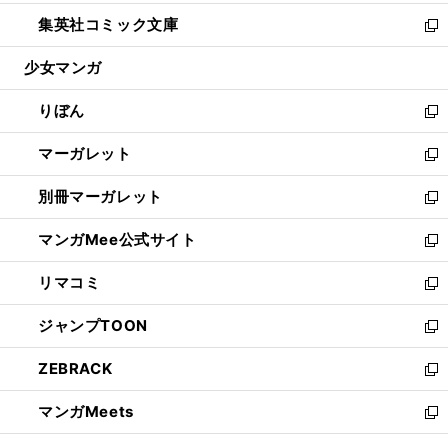
開
ウ
ン
ウ
し
集英社コミック文庫
く
で
ド
ィ
い
新
開
ウ
ン
ウ
し
少女マンガ
く
で
ド
ィ
い
開
ウ
ン
ウ
りぼん
く
で
ド
ィ
新
開
ウ
ン
し
マーガレット
く
で
ド
い
新
開
ウ
ウ
し
別冊マーガレット
く
で
ィ
い
新
開
ン
ウ
し
マンガMee公式サイト
く
ド
ィ
い
新
ウ
ン
ウ
し
リマコミ
で
ド
ィ
い
新
開
ウ
ン
ウ
し
ジャンプTOON
く
で
ド
ィ
い
新
開
ウ
ン
ウ
し
ZEBRACK
く
で
ド
ィ
い
新
開
ウ
ン
ウ
し
マンガMeets
く
で
ド
ィ
い
新
開
ウ
ン
ウ
し