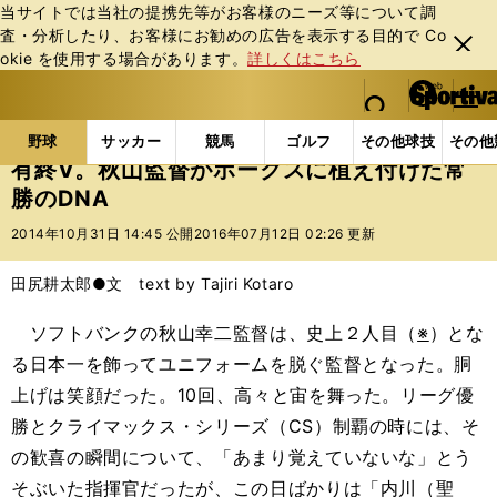
当サイトでは当社の提携先等がお客様のニーズ等について調
査・分析したり、お客様にお勧めの広告を表⽰する⽬的で Co
閉じ
okie を使⽤する場合があります。
詳しくはこちら
る
マイペ
web Sportiva (webスポルティーバ)
検索
メニュ
we
ー
野球の記事一覧
プロ野球
有終V。秋山監督がホーク
b
ジ
野球
サッカー
競馬
ゴルフ
その他球技
その他
ス
有終V。秋山監督がホークスに植え付けた常
ポ
勝のDNA
ル
テ
2014年10月31日 14:45 公開
2016年07月12日 02:26 更新
ィ
ー
田尻耕太郎●文 text by Tajiri Kotaro
バ
ソフトバンクの秋山幸二監督は、史上２人目（
※
）とな
る日本一を飾ってユニフォームを脱ぐ監督となった。胴
上げは笑顔だった。10回、高々と宙を舞った。リーグ優
勝とクライマックス・シリーズ（CS）制覇の時には、そ
の歓喜の瞬間について、「あまり覚えていないな」とう
そぶいた指揮官だったが、この日ばかりは「内川（聖