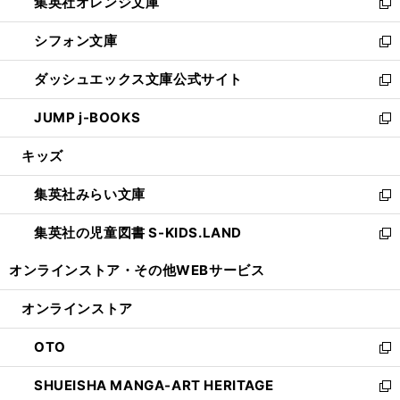
集英社オレンジ文庫
く
で
ド
い
新
開
ウ
ウ
し
シフォン文庫
く
で
ィ
い
新
開
ン
ウ
し
ダッシュエックス文庫公式サイト
く
ド
ィ
い
新
ウ
ン
ウ
し
JUMP j-BOOKS
で
ド
ィ
い
新
開
ウ
ン
ウ
し
キッズ
く
で
ド
ィ
い
開
ウ
ン
ウ
集英社みらい文庫
く
で
ド
ィ
新
開
ウ
ン
し
集英社の児童図書 S-KIDS.LAND
く
で
ド
い
新
開
ウ
ウ
し
オンラインストア・
その他WEBサービス
く
で
ィ
い
開
ン
ウ
オンラインストア
く
ド
ィ
ウ
ン
OTO
で
ド
新
開
ウ
し
SHUEISHA MANGA-ART HERITAGE
く
で
い
新