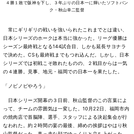
４勝１敗で阪神を下し、３年ぶりの日本一に輝いたソフトバン
ク・秋山幸二監督
常にギリギリの戦いを強いられたこれまでとは違い、
日本シリーズのホークは本当に強かった。リーグ優勝は
シーズン最終戦となる144試合目、しかも延長サヨナラ
で決めた。CSも最終戦までもつれ込んだ。しかし、日本
シリーズでは初戦こそ敗れたものの、２戦目からは一気
の４連勝。見事、地元・福岡での日本一を果たした。
「ノビノビやろう」
日本シリーズ開幕の３日前、秋山監督のこの言葉によ
って、チームの雰囲気は一変した。10月22日、福岡市内
の焼肉店で首脳陣、選手、スタッフによる決起集会が行
なわれた。約２時間の宴の最後、締めの挨拶はやはり秋
山監督だった。真っ赤な顔でゆっくりと立ち上がった