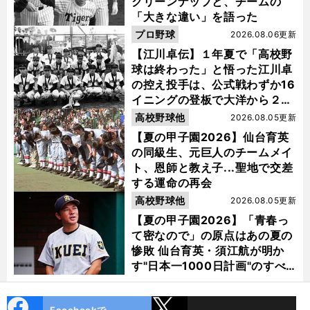
クリーンナップと、チームの
「大きな違い」を語った
プロ野球
2026.08.06更新
【江川卓伝】１年夏で「高校野
球は終わった」と悟った江川卓
の控え投手は、公式戦わずか16
イニングの登板で大洋から２位
指名を受けた
高校野球他
2026.08.05更新
【夏の甲子園2026】仙台育英
の同級生、元巨人のチームメイ
ト、恩師と教え子...聖地で交差
する運命の再会
高校野球他
2026.08.05更新
【夏の甲子園2026】「青春っ
て密なので」の原点はあの夏の
惨敗 仙台育英・須江航が明か
す"日本一1000日計画"のすべ
て
cebo
X
Facebookで