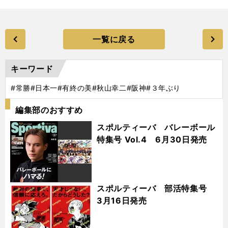
一覧に戻る
キーワード
#常勝
#日本一
#有終の美
#秋山幸二
#阪神
#３年ぶり
編集部のおすすめ
スポルティーバ バレーボール
特集号 Vol.4 6月30日発売
スポルティーバ 部活特集号
3月16日発売