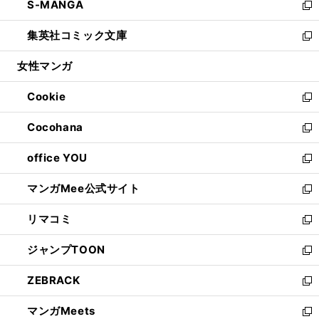
S-MANGA
く
で
ド
ィ
い
新
開
ウ
ン
ウ
し
集英社コミック文庫
く
で
ド
ィ
い
新
開
ウ
ン
ウ
し
女性マンガ
く
で
ド
ィ
い
開
ウ
ン
ウ
Cookie
く
で
ド
ィ
新
開
ウ
ン
し
Cocohana
く
で
ド
い
新
開
ウ
ウ
し
office YOU
く
で
ィ
い
新
開
ン
ウ
し
マンガMee公式サイト
く
ド
ィ
い
新
ウ
ン
ウ
し
リマコミ
で
ド
ィ
い
新
開
ウ
ン
ウ
し
ジャンプTOON
く
で
ド
ィ
い
新
開
ウ
ン
ウ
し
ZEBRACK
く
で
ド
ィ
い
新
開
ウ
ン
ウ
し
マンガMeets
く
で
ド
ィ
い
新