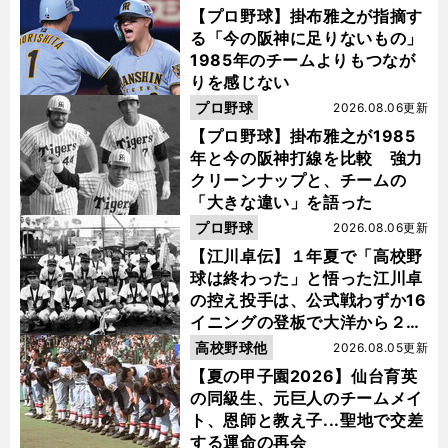
【プロ野球】掛布雅之が指摘す
る「今の阪神に足りないもの」
1985年のチームよりもつなが
りを感じない
プロ野球
2026.08.06更新
【プロ野球】掛布雅之が1985
年と今の阪神打線を比較 強力
クリーンナップと、チームの
「大きな違い」を語った
プロ野球
2026.08.06更新
【江川卓伝】１年夏で「高校野
球は終わった」と悟った江川卓
の控え投手は、公式戦わずか16
イニングの登板で大洋から２位
指名を受けた
高校野球他
2026.08.05更新
【夏の甲子園2026】仙台育英
の同級生、元巨人のチームメイ
ト、恩師と教え子...聖地で交差
する運命の再会