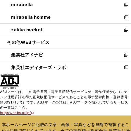
mirabella
く
で
ド
ィ
い
新
開
ウ
ン
ウ
し
mirabella homme
く
で
ド
ィ
い
新
開
ウ
ン
ウ
し
zakka market
く
で
ド
ィ
い
新
開
ウ
ン
ウ
し
その他WEBサービス
く
で
ド
ィ
い
開
ウ
ン
ウ
集英社アドナビ
く
で
ド
ィ
新
開
ウ
ン
し
集英社エディターズ・ラボ
く
で
ド
い
新
開
ウ
ウ
し
く
で
ィ
い
開
ン
ウ
ABJマークは、この電子書店・電子書籍配信サービスが、著作権者からコンテ
く
ド
ィ
ンツ使用許諾を得た正規版配信サービスであることを示す登録商標（登録番号
ウ
ン
第6091713号）です。ABJマークの詳細、ABJマークを掲示しているサービス
で
ド
の一覧はこちら。
開
ウ
https://aebs.or.jp/
新
く
で
し
い
開
本ホームページに記載の文章・画像・写真などを無断で複製するこ
ウ
く
とは法律で禁じられています。全ての著作権は株式会社 集英社に帰