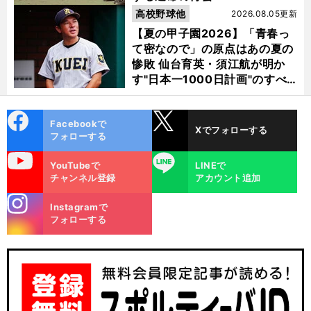
高校野球他
2026.08.05更新
【夏の甲子園2026】「青春っ
て密なので」の原点はあの夏の
惨敗 仙台育英・須江航が明か
す"日本一1000日計画"のすべ
て
cebo
X
Facebookで
Xでフォローする
ok
フォローする
uTube
LINE
YouTubeで
LINEで
チャンネル登録
アカウント追加
stagra
Instagramで
m
フォローする