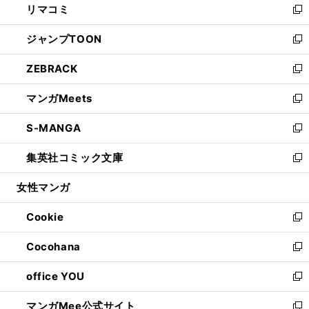
リマコミ
で
ド
ィ
い
新
開
ウ
ン
ウ
し
ジャンプTOON
く
で
ド
ィ
い
新
開
ウ
ン
ウ
し
ZEBRACK
く
で
ド
ィ
い
新
開
ウ
ン
ウ
し
マンガMeets
く
で
ド
ィ
い
新
開
ウ
ン
ウ
し
S-MANGA
く
で
ド
ィ
い
新
開
ウ
ン
ウ
し
集英社コミック文庫
く
で
ド
ィ
い
新
開
ウ
ン
ウ
し
女性マンガ
く
で
ド
ィ
い
開
ウ
ン
ウ
Cookie
く
で
ド
ィ
新
開
ウ
ン
し
Cocohana
く
で
ド
い
新
開
ウ
ウ
し
office YOU
く
で
ィ
い
新
開
ン
ウ
し
マンガMee公式サイト
く
ド
ィ
い
新