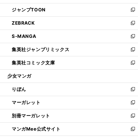
開
ウ
ン
ウ
し
ジャンプTOON
く
で
ド
ィ
い
新
開
ウ
ン
ウ
し
ZEBRACK
く
で
ド
ィ
い
新
開
ウ
ン
ウ
し
S-MANGA
く
で
ド
ィ
い
新
開
ウ
ン
ウ
し
集英社ジャンプリミックス
く
で
ド
ィ
い
新
開
ウ
ン
ウ
し
集英社コミック文庫
く
で
ド
ィ
い
新
開
ウ
ン
ウ
し
少女マンガ
く
で
ド
ィ
い
開
ウ
ン
ウ
りぼん
く
で
ド
ィ
新
開
ウ
ン
し
マーガレット
く
で
ド
い
新
開
ウ
ウ
し
別冊マーガレット
く
で
ィ
い
新
開
ン
ウ
し
マンガMee公式サイト
く
ド
ィ
い
新
ウ
ン
ウ
し