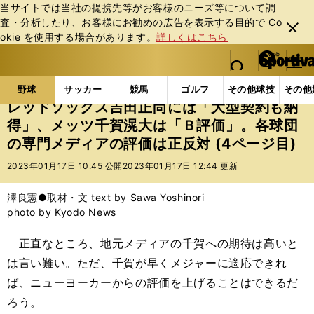
当サイトでは当社の提携先等がお客様のニーズ等について調
査・分析したり、お客様にお勧めの広告を表⽰する⽬的で Co
閉じ
okie を使⽤する場合があります。
詳しくはこちら
る
マイペ
web Sportiva (webスポルティーバ)
検索
メニュ
we
ー
野球の記事一覧
MLB
MLB
レッドソックス吉田
b
ジ
野球
サッカー
競馬
ゴルフ
その他球技
その他
ス
レッドソックス吉田正尚には「大型契約も納
ポ
得」、メッツ千賀滉大は「Ｂ評価」。各球団
ル
の専門メディアの評価は正反対 (4ページ目)
テ
ィ
2023年01月17日 10:45 公開
2023年01月17日 12:44 更新
ー
バ
澤良憲●取材・文 text by Sawa Yoshinori
photo by Kyodo News
正直なところ、地元メディアの千賀への期待は高いと
は言い難い。ただ、千賀が早くメジャーに適応できれ
ば、ニューヨーカーからの評価を上げることはできるだ
ろう。