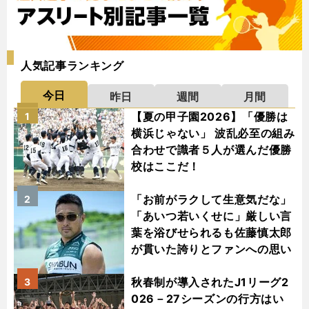
人気記事ランキング
今日
昨日
週間
月間
【夏の甲子園2026】「優勝は
1
横浜じゃない」 波乱必至の組み
合わせで識者５人が選んだ優勝
校はここだ！
「お前がラクして生意気だな」
2
「あいつ若いくせに」厳しい言
葉を浴びせられるも佐藤慎太郎
が貫いた誇りとファンへの思い
秋春制が導入されたJ1リーグ2
3
026－27シーズンの行方はい