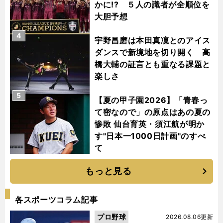
かに!? ５人の識者が全順位を
大胆予想
4
宇野昌磨は本田真凜とのアイス
ダンスで新境地を切り開く 高
橋大輔の証言とも重なる課題と
楽しさ
5
【夏の甲子園2026】「青春っ
て密なので」の原点はあの夏の
惨敗 仙台育英・須江航が明か
す"日本一1000日計画"のすべ
て
もっと見る
各スポーツコラム記事
プロ野球
2026.08.06更新