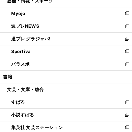
芸能・情報・スポーツ
く
で
ド
ィ
い
開
ウ
ン
ウ
Myojo
く
で
ド
ィ
新
開
ウ
ン
し
週プレNEWS
く
で
ド
い
新
開
ウ
ウ
し
週プレ グラジャパ!
く
で
ィ
い
新
開
ン
ウ
し
Sportiva
く
ド
ィ
い
新
ウ
ン
ウ
し
パラスポ
で
ド
ィ
い
新
開
ウ
ン
ウ
し
書籍
く
で
ド
ィ
い
開
ウ
ン
ウ
文芸・文庫・総合
く
で
ド
ィ
開
ウ
ン
すばる
く
で
ド
新
開
ウ
し
小説すばる
く
で
い
新
開
ウ
し
集英社 文芸ステーション
く
ィ
い
新