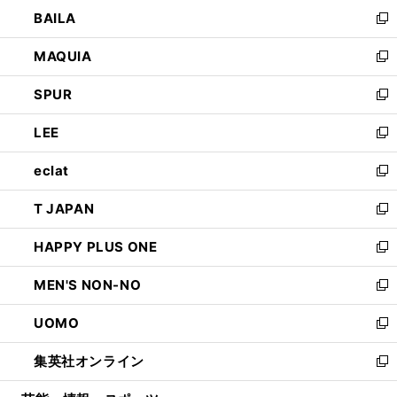
ウ
し
BAILA
く
ィ
い
新
ン
ウ
し
MAQUIA
ド
ィ
い
新
ウ
ン
ウ
し
SPUR
で
ド
ィ
い
新
開
ウ
ン
ウ
し
LEE
く
で
ド
ィ
い
新
開
ウ
ン
ウ
し
eclat
く
で
ド
ィ
い
新
開
ウ
ン
ウ
し
T JAPAN
く
で
ド
ィ
い
新
開
ウ
ン
ウ
し
HAPPY PLUS ONE
く
で
ド
ィ
い
新
開
ウ
ン
ウ
し
MEN'S NON-NO
く
で
ド
ィ
い
新
開
ウ
ン
ウ
し
UOMO
く
で
ド
ィ
い
新
開
ウ
ン
ウ
し
集英社オンライン
く
で
ド
ィ
い
新
開
ウ
ン
ウ
し