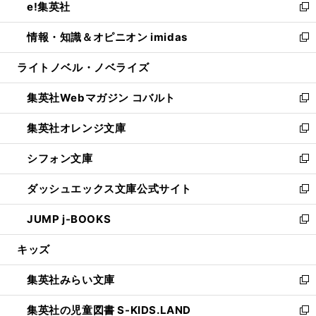
e!集英社
く
で
ド
ィ
い
新
開
ウ
ン
ウ
し
情報・知識＆オピニオン imidas
く
で
ド
ィ
い
新
開
ウ
ン
ウ
し
ライトノベル・ノベライズ
く
で
ド
ィ
い
開
ウ
ン
ウ
集英社Webマガジン コバルト
く
で
ド
ィ
新
開
ウ
ン
し
集英社オレンジ文庫
く
で
ド
い
新
開
ウ
ウ
し
シフォン文庫
く
で
ィ
い
新
開
ン
ウ
し
ダッシュエックス文庫公式サイト
く
ド
ィ
い
新
ウ
ン
ウ
し
JUMP j-BOOKS
で
ド
ィ
い
新
開
ウ
ン
ウ
し
キッズ
く
で
ド
ィ
い
開
ウ
ン
ウ
集英社みらい文庫
く
で
ド
ィ
新
開
ウ
ン
し
集英社の児童図書 S-KIDS.LAND
く
で
ド
い
新