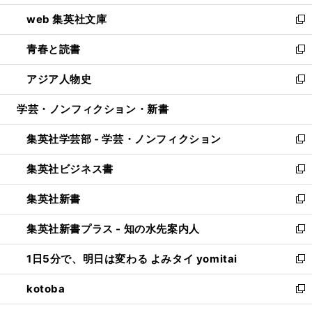
ン
ウ
し
web 集英社文庫
ド
ィ
い
新
ウ
ン
ウ
し
青春と読書
で
ド
ィ
い
新
開
ウ
ン
ウ
し
アジア人物史
く
で
ド
ィ
い
新
開
ウ
ン
ウ
し
学芸・ノンフィクション・新書
く
で
ド
ィ
い
開
ウ
ン
ウ
集英社学芸部 - 学芸・ノンフィクション
く
で
ド
ィ
新
開
ウ
ン
し
集英社ビジネス書
く
で
ド
い
新
開
ウ
ウ
し
集英社新書
く
で
ィ
い
新
開
ン
ウ
し
集英社新書プラス - 知の水先案内人
く
ド
ィ
い
新
ウ
ン
ウ
し
1日5分で、明日は変わる よみタイ yomitai
で
ド
ィ
い
新
開
ウ
ン
ウ
し
kotoba
く
で
ド
ィ
い
新
開
ウ
ン
ウ
し