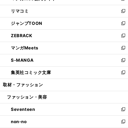
ウ
ン
ウ
し
リマコミ
で
ド
ィ
い
新
開
ウ
ン
ウ
し
ジャンプTOON
く
で
ド
ィ
い
新
開
ウ
ン
ウ
し
ZEBRACK
く
で
ド
ィ
い
新
開
ウ
ン
ウ
し
マンガMeets
く
で
ド
ィ
い
新
開
ウ
ン
ウ
し
S-MANGA
く
で
ド
ィ
い
新
開
ウ
ン
ウ
し
集英社コミック文庫
く
で
ド
ィ
い
新
開
ウ
ン
ウ
し
取材・ファッション
く
で
ド
ィ
い
開
ウ
ン
ウ
ファッション・美容
く
で
ド
ィ
開
ウ
ン
Seventeen
く
で
ド
新
開
ウ
し
non-no
く
で
い
新
開