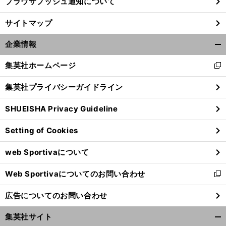
ブラウザプッシュ通知について
藤
時
」
。
も
」
サイトマップ
浪晋太郎との契約はアスレチックスの「
間稼ぎ
と現地記者
MLB挑戦を歓迎も「
う１年阪神で頑張ってもよかった
企業情報
開
く/
集英社ホームページ
新
閉
し
じ
集英社プライバシーガイドライン
い
る
ウ
SHUEISHA Privacy Guideline
ィ
ン
Setting of Cookies
ド
ウ
web Sportivaについて
で
開
Web Sportivaについてのお問い合わせ
く
新
し
広告についてのお問い合わせ
い
ウ
集英社サイト
ィ
開