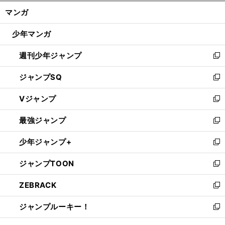
ン
く/
マンガ
ド
閉
ウ
じ
少年マンガ
で
る
開
週刊少年ジャンプ
く
新
し
ジャンプSQ
い
新
ウ
し
Vジャンプ
ィ
い
新
ン
ウ
し
最強ジャンプ
ド
ィ
い
新
ウ
ン
ウ
し
少年ジャンプ+
で
ド
ィ
い
新
開
ウ
ン
ウ
し
ジャンプTOON
く
で
ド
ィ
い
新
開
ウ
ン
ウ
し
ZEBRACK
く
で
ド
ィ
い
新
開
ウ
ン
ウ
し
ジャンプルーキー！
く
で
ド
ィ
い
新
開
ウ
ン
ウ
し