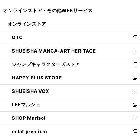
開
ウ
ウ
し
オンラインストア・
その他WEBサービス
く
で
ィ
い
開
ン
ウ
オンラインストア
く
ド
ィ
ウ
ン
OTO
で
ド
新
開
ウ
し
SHUEISHA MANGA-ART HERITAGE
く
で
い
新
開
ウ
し
ジャンプキャラクターズストア
く
ィ
い
新
ン
ウ
し
HAPPY PLUS STORE
ド
ィ
い
新
ウ
ン
ウ
し
SHUEISHA VOX
で
ド
ィ
い
新
開
ウ
ン
ウ
し
LEEマルシェ
く
で
ド
ィ
い
新
開
ウ
ン
ウ
し
SHOP Marisol
く
で
ド
ィ
い
新
開
ウ
ン
ウ
し
eclat premium
く
で
ド
ィ
い
新
開
ウ
ン
ウ
し