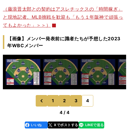
（藤浪晋太郎との契約はアスレチックスの「時間稼ぎ」
と現地記者。MLB挑戦を歓迎も「もう１年阪神で頑張っ
てもよかった」＞＞）
【画像】メンバー発表前に識者たちが予想した2023
年WBCメンバー
1
2
3
4
のページへ
前
4 / 4
いいね
Xでポストする
LINEで送る
line
faceboo
x
k