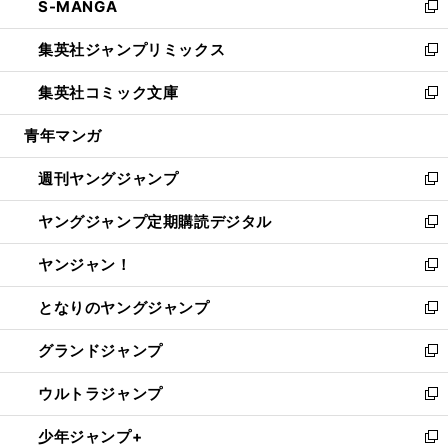
S-MANGA
く
で
ド
ィ
い
新
開
ウ
ン
ウ
し
集英社ジャンプリミックス
く
で
ド
ィ
い
新
開
ウ
ン
ウ
し
集英社コミック文庫
く
で
ド
ィ
い
新
開
ウ
ン
ウ
し
青年マンガ
く
で
ド
ィ
い
開
ウ
ン
ウ
週刊ヤングジャンプ
く
で
ド
ィ
新
開
ウ
ン
し
ヤングジャンプ定期購読デジタル
く
で
ド
い
新
開
ウ
ウ
し
ヤンジャン！
く
で
ィ
い
新
開
ン
ウ
し
となりのヤングジャンプ
く
ド
ィ
い
新
ウ
ン
ウ
し
グランドジャンプ
で
ド
ィ
い
新
開
ウ
ン
ウ
し
ウルトラジャンプ
く
で
ド
ィ
い
新
開
ウ
ン
ウ
し
少年ジャンプ+
く
で
ド
ィ
い
新