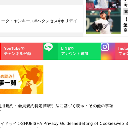
岡
ハ
高
バ
【
ヨーク・ヤンキース
#ベタンセス
#ホリデイ
聖
高
る
ト
Instagra
LINE
く
YouTubeで
LINEで
Inst
m
チャンネル登録
アカウント追加
フォ
利用規約・会員規約
特定商取引法に基づく表示・その他の事項
プ
ガイドライン
SHUEISHA Privacy Guideline
Setting of Cookies
web 