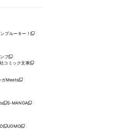
ャンプルーキー！
新
し
い
ウ
ャンプ
新
ィ
社コミック文庫
し
新
ン
い
し
ド
ウ
い
ウ
ガMeets
新
ィ
ウ
で
し
ン
ィ
開
い
ド
ン
く
ウ
ウ
ド
s
S-MANGA
新
新
ィ
で
ウ
し
し
ン
開
で
い
い
ド
く
開
ウ
ウ
ウ
NO
UOMO
く
新
新
ィ
ィ
で