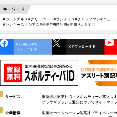
キーワード
#カージナルス
#クリッパード
#サンチェス
#チャップマン
#ニュー
#ヤンキースタジアム
#先発
#初勝利
#田中将大
#３度目
ebo
X
YouTube
Facebookで
Xでフォローする
ok
フォローする
サービス
推奨環境
集英社ID・スポルティーバIDとは
ブラウザプッシュ通知について
サイトマッ
企業情報
集英社ホームページ
集英社プライバシー
新