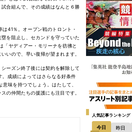
７試合組んで、その成績はなんと６勝
は41％。オープン戦のトロント・
盗塁を阻止し、セカンドを守っていた
点）は「ヤディアー・モリーナを彷彿と
にいいので、早い復帰が望まれます。
シーズン終了後には契約を解除して
す。成績によってはさらなる好条件
要な意味を持つでしょう。はたして、
ースの仲間たちの援護にも注目です。
人気記事ランキング
今日
昨日