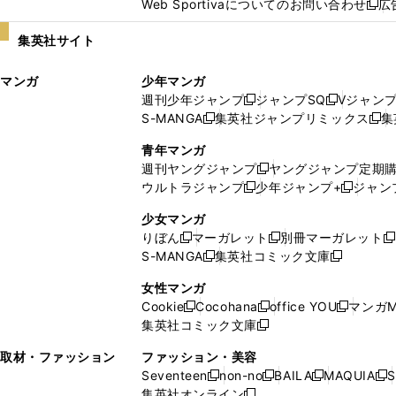
Web Sportivaについてのお問い合わせ
広
し
新
い
し
集英社サイト
ウ
い
ィ
ウ
マンガ
少年マンガ
ン
ィ
週刊少年ジャンプ
ジャンプSQ
Vジャン
ド
ン
新
新
S-MANGA
集英社ジャンプリミックス
集
ウ
ド
新
し
し
新
で
ウ
し
い
い
し
青年マンガ
開
で
い
ウ
ウ
い
週刊ヤングジャンプ
ヤングジャンプ定期
新
く
開
ウ
ィ
ィ
ウ
ウルトラジャンプ
少年ジャンプ+
ジャン
新
し
新
く
ィ
ン
ン
ィ
し
い
し
ン
ド
ド
ン
少女マンガ
い
ウ
い
ド
ウ
ウ
ド
りぼん
マーガレット
別冊マーガレット
新
新
新
ウ
ィ
ウ
ウ
で
で
ウ
S-MANGA
集英社コミック文庫
し
新
し
新
ィ
ン
ィ
で
開
開
で
い
し
い
し
ン
ド
ン
女性マンガ
開
く
く
開
ウ
い
ウ
い
ド
ウ
ド
Cookie
Cocohana
office YOU
マンガM
く
く
新
新
新
ィ
ウ
ィ
ウ
ウ
で
ウ
集英社コミック文庫
し
新
し
し
ン
ィ
ン
ィ
で
開
で
い
し
い
い
ド
ン
ド
ン
取材・ファッション
ファッション・美容
開
く
開
ウ
い
ウ
ウ
ウ
ド
ウ
ド
Seventeen
non-no
BAILA
MAQUIA
S
く
く
新
新
新
新
ィ
ウ
ィ
ィ
で
ウ
で
ウ
集英社オンライン