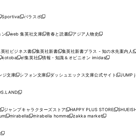
し
し
し
し
し
ン
ン
ン
ン
開
開
開
開
開
い
い
い
い
い
ド
ド
ド
ド
く
く
く
く
く
ウ
ウ
ウ
ウ
ウ
ウ
ウ
ウ
ウ
Sportiva
パラスポ
新
新
ィ
ィ
ィ
ィ
ィ
で
で
で
で
し
し
し
ン
ン
ン
ン
ン
開
開
開
開
い
い
い
ド
ド
ド
ド
ド
ョン
web 集英社文庫
青春と読書
アジア人物史
く
く
く
く
新
新
新
新
ウ
ウ
ウ
ウ
ウ
ウ
ウ
ウ
し
し
し
し
ィ
ィ
ィ
で
で
で
で
で
い
い
い
い
ン
ン
ン
集英社ビジネス書
集英社新書
集英社新書プラス - 知の水先案内人
開
開
開
開
開
新
新
新
ウ
ウ
ウ
ウ
ド
ド
ド
kotoba
e!集英社
情報・知識＆オピニオン imidas
く
く
く
く
く
新
し
新
し
新
ィ
ィ
ィ
ィ
ウ
ウ
ウ
し
し
い
し
い
し
ン
ン
ン
ン
で
で
で
い
い
ウ
い
ウ
い
ド
ド
ド
ド
ンジ文庫
シフォン文庫
ダッシュエックス文庫公式サイト
JUMP 
開
開
開
新
新
新
ウ
ウ
ィ
ウ
ィ
ウ
ウ
ウ
ウ
ウ
く
く
く
し
し
し
ィ
ィ
ン
ィ
ン
ィ
で
で
で
で
い
い
い
ン
ン
ド
ン
ド
ン
S.LAND
開
開
開
開
新
ウ
ウ
ウ
ド
ド
ウ
ド
ウ
ド
く
く
く
く
し
ィ
ィ
ィ
ウ
ウ
で
ウ
で
ウ
い
ン
ン
ン
ジャンプキャラクターズストア
HAPPY PLUS STORE
SHUEIS
で
で
開
で
開
で
新
新
新
ウ
ド
ド
ド
ium
mirabella
mirabella homme
zakka market
開
開
く
開
く
開
し
新
新
新
し
新
し
ィ
ウ
ウ
ウ
く
く
く
く
い
し
し
い
し
し
い
ン
で
で
で
ウ
い
い
ウ
い
い
ウ
ド
ボ
開
開
開
新