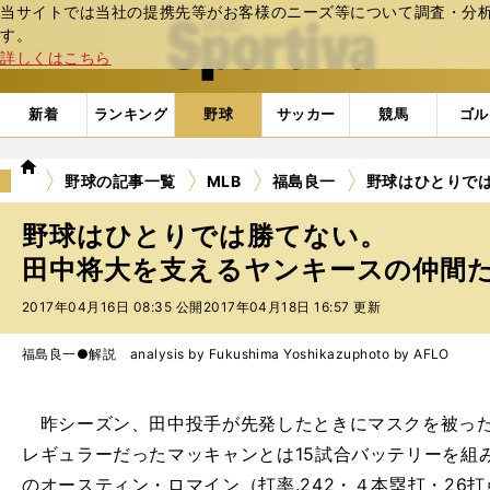
当サイトでは当社の提携先等がお客様のニーズ等について調査・分析し
web Sportiva (webスポルティーバ)
す。
詳しくはこちら
新着
ランキング
野球
サッカー
競馬
ゴル
we
野球の記事一覧
MLB
福島良一
野球はひとりで
b
ス
野球はひとりでは勝てない。
ポ
ル
田中将大を支えるヤンキースの仲間たち
テ
2017年04月16日 08:35 公開
2017年04月18日 16:57 更新
ィ
ー
バ
福島良一●解説 analysis by Fukushima Yoshikazu
photo by AFLO
昨シーズン、田中投手が先発したときにマスクを被った
レギュラーだったマッキャンとは15試合バッテリーを組み
のオースティン・ロマイン（打率.242・４本塁打・26打