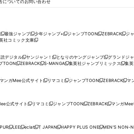
告についてのお問い合わせ
プ
最強ジャンプ
少年ジャンプ+
ジャンプTOON
ZEBRACK
ジ
新
新
新
新
新
英社コミック文庫
し
新
し
し
し
し
い
い
し
い
い
い
ウ
ウ
い
ウ
ウ
ウ
購読デジタル
ヤンジャン！
となりのヤングジャンプ
グランドジ
新
新
新
ィ
ィ
ウ
ィ
ィ
ィ
プTOON
ZEBRACK
S-MANGA
集英社ジャンプリミックス
集英
新
し
新
し
新
し
新
ン
ン
ィ
ン
ン
ン
し
い
し
い
し
い
し
ド
ド
ン
ド
ド
ド
い
ウ
い
ウ
い
ウ
い
ウ
ウ
ド
ウ
ウ
ウ
マンガMee公式サイト
リマコミ
ジャンプTOON
ZEBRACK
マン
新
新
新
新
ウ
ィ
ウ
ィ
ウ
ィ
ウ
で
で
ウ
で
で
で
し
し
し
し
し
ィ
ン
ィ
ン
ィ
ン
ィ
開
開
で
開
開
開
い
い
い
い
い
ン
ド
ン
ド
ン
ド
ン
く
く
開
く
く
く
ウ
ウ
ウ
ウ
ウ
ド
ウ
ド
ウ
ド
ウ
ド
ee公式サイト
リマコミ
ジャンプTOON
ZEBRACK
マンガMeet
く
新
新
新
新
ィ
ィ
ィ
ィ
ィ
ウ
で
ウ
で
ウ
で
ウ
し
し
し
し
ン
ン
ン
ン
ン
で
開
で
開
で
開
で
い
い
い
い
ド
ド
ド
ド
ド
開
く
開
く
開
く
開
ウ
ウ
ウ
ウ
ウ
ウ
ウ
ウ
ウ
PUR
LEE
eclat
T JAPAN
HAPPY PLUS ONE
MEN'S NON-
く
く
く
く
新
新
新
新
新
ィ
ィ
ィ
ィ
で
で
で
で
で