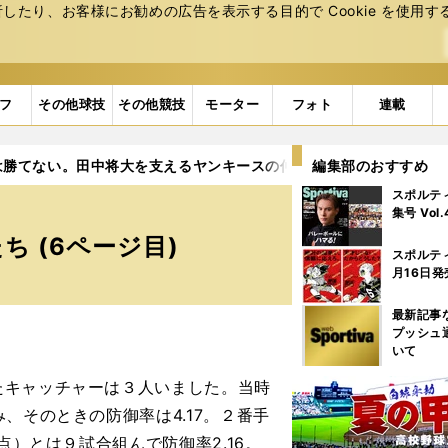
たり、お客様にお勧めの広告を表⽰する⽬的で Cookie を使⽤す
フ
その他球技
その他競技
モーター
フォト
連載
は勝てない。田中将大を支えるヤンキースの仲間たち
編集部のおすすめ
6ページ目
スポルテ
集号 Vol
 (6ページ目)
スポルテ
月16日発
最新記事
プッシュ
いて
キャッチャーは３人いました。当時
、そのときの防御率は4.17。２番手
点）とは９試合組んで防御率2.16。