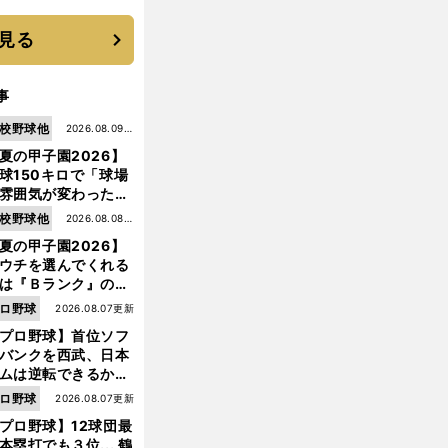
選手となった
見る
事
校野球他
2026.08.09更
夏の甲子園2026】
新
球150キロで「球場
雰囲気が変わった」
9年ぶり白星を呼ん
校野球他
2026.08.08更
大分商・平田玲翔の
夏の甲子園2026】
新
知れぬ才能
ウチを選んでくれる
は『Ｂランク』の選
たち」 八幡商が15
イ
。
ロ野球
2026.08.07更新
チローの隠れた大記録なるか
あと296でメジャー28人目の快挙
ぶり甲子園をつかん
プロ野球】首位ソフ
"名門復活"の舞台裏
バンクを西武、日本
ムは逆転できるか？
鶴岡慎也が挙げる終
ロ野球
2026.08.07更新
戦のキーマン３人
プロ野球】12球団最
本塁打でも３位... 鶴