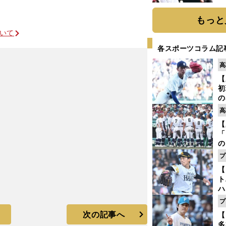
球
もっと
ついて
各スポーツコラム記
高
【
初
の
2
高
だ
【
底
「
の
手
プ
年
【
だ
ト
ハ
プ
盤
次の記事へ
【
多