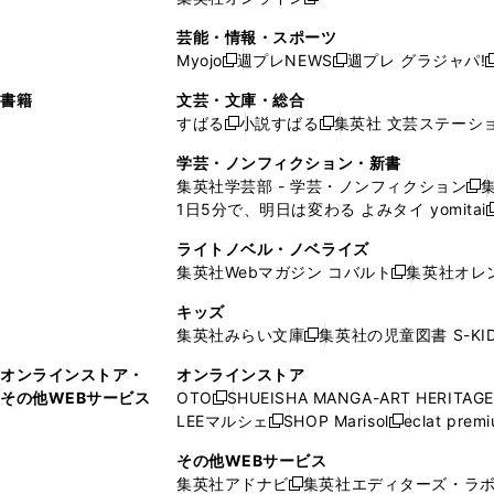
し
新
し
し
し
ン
ィ
ン
ン
開
で
開
で
い
し
い
い
い
ド
ン
ド
ド
芸能・情報・スポーツ
く
開
く
開
ウ
い
ウ
ウ
ウ
ウ
ド
ウ
ウ
Myojo
週プレNEWS
週プレ グラジャパ!
く
く
新
新
新
ィ
ウ
ィ
ィ
ィ
で
ウ
で
で
し
し
ン
ィ
ン
ン
ン
書籍
文芸・文庫・総合
開
で
開
開
い
い
ド
ン
ド
ド
ド
すばる
小説すばる
集英社 文芸ステーシ
く
開
く
く
新
新
ウ
ウ
ウ
ド
ウ
ウ
ウ
く
し
し
ィ
ィ
学芸・ノンフィクション・新書
で
ウ
で
で
で
い
い
ン
ン
集英社学芸部 - 学芸・ノンフィクション
開
で
開
開
開
新
ウ
ウ
ド
ド
1日5分で、明日は変わる よみタイ yomitai
く
開
く
く
く
し
新
ィ
ィ
ウ
ウ
く
い
ン
ン
ライトノベル・ノベライズ
で
で
ウ
ド
ド
集英社Webマガジン コバルト
集英社オレ
開
開
新
ィ
ウ
ウ
く
く
し
ン
キッズ
で
で
い
ド
集英社みらい文庫
集英社の児童図書 S-KID
開
開
新
ウ
ウ
く
く
し
ィ
オンラインストア・
オンラインストア
で
い
ン
その他WEBサービス
OTO
SHUEISHA MANGA-ART HERITAGE
開
新
ウ
ド
LEEマルシェ
SHOP Marisol
eclat prem
く
し
新
新
ィ
ウ
い
し
し
ン
その他WEBサービス
で
ウ
い
い
ド
集英社アドナビ
集英社エディターズ・ラ
開
新