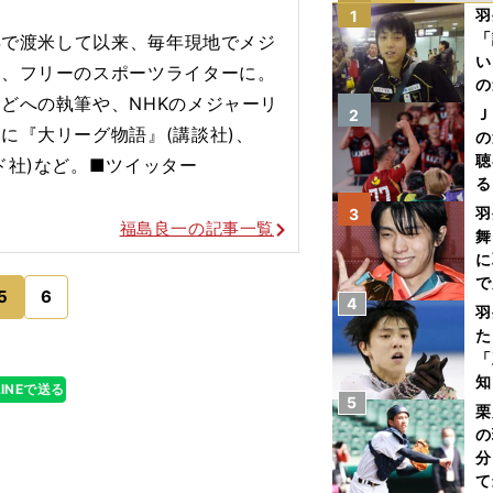
羽
1
「
2年で渡米して以来、毎年現地でメジ
い
後、フリーのスポーツライターに。
の
どへの執筆や、NHKのメジャーリ
Ｊ
2
に『大リーグ物語』(講談社)、
の
聴
ド社)など。■ツイッター
る
い
羽
3
福島良一の記事一覧
舞
に
で
5
6
4
羽
た
「
知
LINEで送る
5
栗
の
分
て