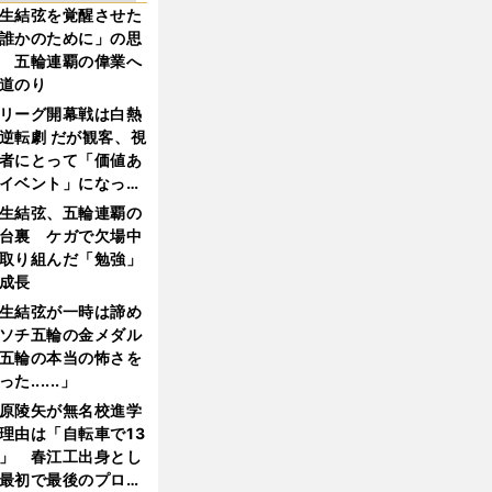
生結弦を覚醒させた
誰かのために」の思
 五輪連覇の偉業へ
道のり
リーグ開幕戦は白熱
逆転劇 だが観客、視
者にとって「価値あ
イベント」になって
たか
生結弦、五輪連覇の
台裏 ケガで欠場中
取り組んだ「勉強」
成長
生結弦が一時は諦め
ソチ五輪の金メダル
五輪の本当の怖さを
った......」
原陵矢が無名校進学
理由は「自転車で13
」 春江工出身とし
最初で最後のプロ野