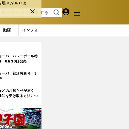
る場合がありま
マイペ
閉じ
検索
メニュ
ー
る
す
ジ
る
動画
インフォ
ィーバ バレーボール特
.4 6月30日発売
ィーバ 部活特集号 3
売
などのお知らせが届く
通知を受け取る方法につ