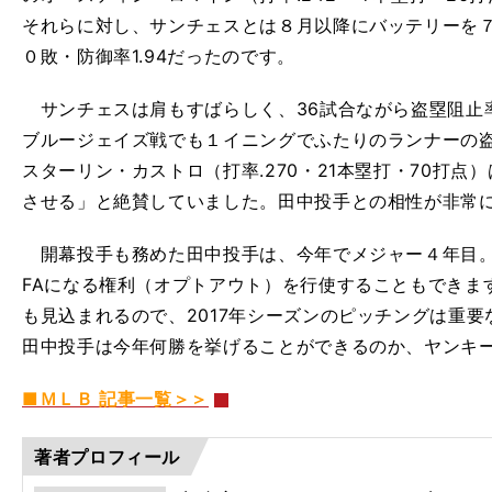
それらに対し、サンチェスとは８月以降にバッテリーを
０敗・防御率1.94だったのです。
サンチェスは肩もすばらしく、36試合ながら盗塁阻止率
ブルージェイズ戦でも１イニングでふたりのランナーの
スターリン・カストロ（打率.270・21本塁打・70打
させる」と絶賛していました。田中投手との相性が非常
開幕投手も務めた田中投手は、今年でメジャー４年目。
FAになる権利（オプトアウト）を行使することもできま
も見込まれるので、2017年シーズンのピッチングは重
田中投手は今年何勝を挙げることができるのか、ヤンキ
■ＭＬＢ 記事一覧＞＞
著者プロフィール