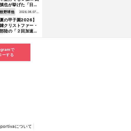
慎也が挙げた「日本
ムの誤算」とソフト
校野球他
2026.08.07更
ンク追撃のカギ
夏の甲子園2026】
新
隷クリストファー・
部陸の「２回加速す
」規格外のストレー
 それでもプロではな
大学進学を選ぶ理由
agramで
ローする
Sportivaについて