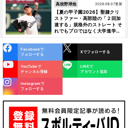
高校野球他
2026.08.07更新
【夏の甲子園2026】聖隷クリ
ストファー・高部陸の「２回加
速する」規格外のストレート そ
れでもプロではなく大学進学を
選ぶ理由
cebo
X
Facebookで
Xでフォローする
ok
フォローする
uTube
LINE
YouTubeで
LINEで
チャンネル登録
アカウント追加
stagra
Instagramで
m
フォローする