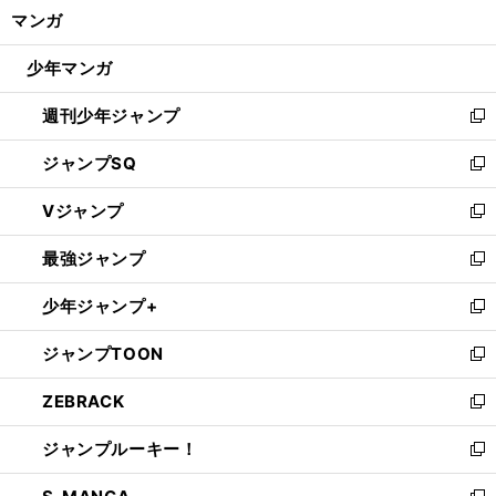
く/
マンガ
ド
閉
ウ
じ
少年マンガ
で
る
開
週刊少年ジャンプ
く
新
し
ジャンプSQ
い
新
ウ
し
Vジャンプ
ィ
い
新
ン
ウ
し
最強ジャンプ
ド
ィ
い
新
ウ
ン
ウ
し
少年ジャンプ+
で
ド
ィ
い
新
開
ウ
ン
ウ
し
ジャンプTOON
く
で
ド
ィ
い
新
開
ウ
ン
ウ
し
ZEBRACK
く
で
ド
ィ
い
新
開
ウ
ン
ウ
し
ジャンプルーキー！
く
で
ド
ィ
い
新
開
ウ
ン
ウ
し
く