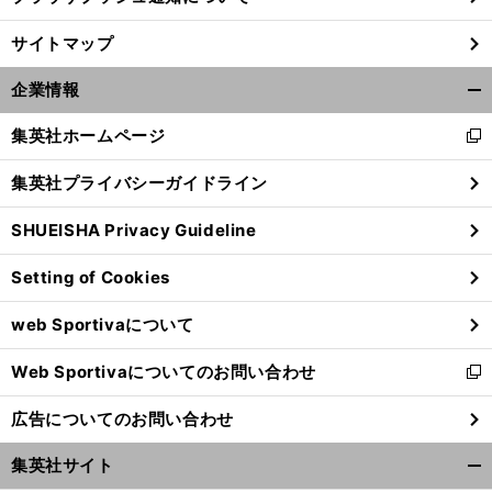
サイトマップ
企業情報
開
く/
集英社ホームページ
新
閉
し
じ
集英社プライバシーガイドライン
い
る
ウ
SHUEISHA Privacy Guideline
ィ
ン
Setting of Cookies
ド
前
へ
ウ
web Sportivaについて
で
開
Web Sportivaについてのお問い合わせ
く
新
し
広告についてのお問い合わせ
い
ウ
集英社サイト
ィ
開
ン