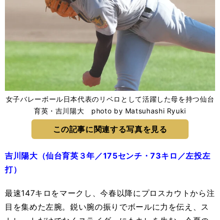
女子バレーボール日本代表のリベロとして活躍した母を持つ仙台
育英・吉川陽大 photo by Matsuhashi Ryuki
この記事に関連する写真を見る
吉川陽大（仙台育英３年／175センチ・73キロ／左投左
打）
最速147キロをマークし、今春以降にプロスカウトから注
目を集めた左腕。鋭い腕の振りでボールに力を伝え、ス