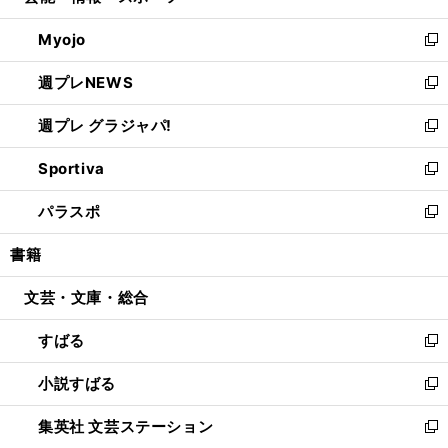
開
ウ
ン
ウ
Myojo
く
で
ド
ィ
新
開
ウ
ン
し
週プレNEWS
く
で
ド
い
新
開
ウ
ウ
し
週プレ グラジャパ!
く
で
ィ
い
新
開
ン
ウ
し
Sportiva
く
ド
ィ
い
新
ウ
ン
ウ
し
パラスポ
で
ド
ィ
い
新
開
ウ
ン
ウ
し
書籍
く
で
ド
ィ
い
開
ウ
ン
ウ
文芸・文庫・総合
く
で
ド
ィ
開
ウ
ン
すばる
く
で
ド
新
開
ウ
し
小説すばる
く
で
い
新
開
ウ
し
集英社 文芸ステーション
く
ィ
い
新