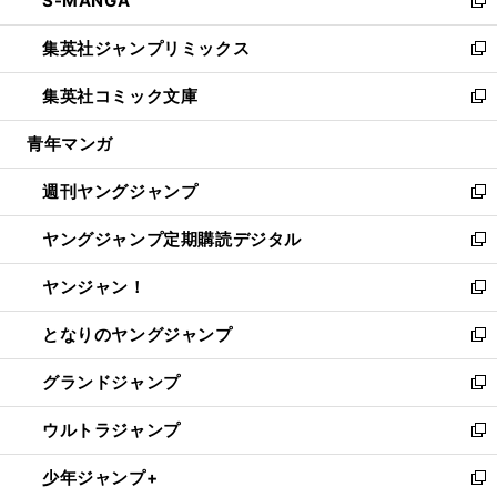
S-MANGA
で
ド
ィ
い
新
開
ウ
ン
ウ
し
集英社ジャンプリミックス
く
で
ド
ィ
い
新
開
ウ
ン
ウ
し
集英社コミック文庫
く
で
ド
ィ
い
新
開
ウ
ン
ウ
し
青年マンガ
く
で
ド
ィ
い
開
ウ
ン
ウ
週刊ヤングジャンプ
く
で
ド
ィ
新
開
ウ
ン
し
ヤングジャンプ定期購読デジタル
く
で
ド
い
新
開
ウ
ウ
し
ヤンジャン！
く
で
ィ
い
新
開
ン
ウ
し
となりのヤングジャンプ
く
ド
ィ
い
新
ウ
ン
ウ
し
グランドジャンプ
で
ド
ィ
い
新
開
ウ
ン
ウ
し
ウルトラジャンプ
く
で
ド
ィ
い
新
開
ウ
ン
ウ
し
少年ジャンプ+
く
で
ド
ィ
い
新