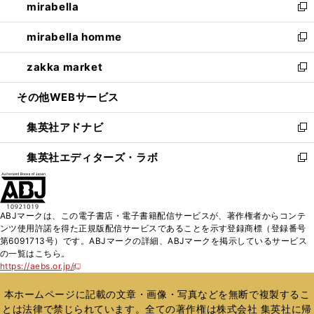
mirabella
く
で
ド
ィ
い
新
開
ウ
ン
ウ
し
mirabella homme
く
で
ド
ィ
い
新
開
ウ
ン
ウ
し
zakka market
く
で
ド
ィ
い
新
開
ウ
ン
ウ
し
その他WEBサービス
く
で
ド
ィ
い
開
ウ
ン
ウ
集英社アドナビ
く
で
ド
ィ
新
開
ウ
ン
し
集英社エディターズ・ラボ
く
で
ド
い
新
開
ウ
ウ
し
く
で
ィ
い
開
ン
ウ
ABJマークは、この電子書店・電子書籍配信サービスが、著作権者からコンテ
く
ド
ィ
ンツ使用許諾を得た正規版配信サービスであることを示す登録商標（登録番号
ウ
ン
第6091713号）です。ABJマークの詳細、ABJマークを掲示しているサービス
で
ド
の一覧はこちら。
開
ウ
https://aebs.or.jp/
新
く
で
し
い
開
本ホームページに記載の文章・画像・写真などを無断で複製するこ
ウ
く
とは法律で禁じられています。全ての著作権は株式会社 集英社に帰
ィ