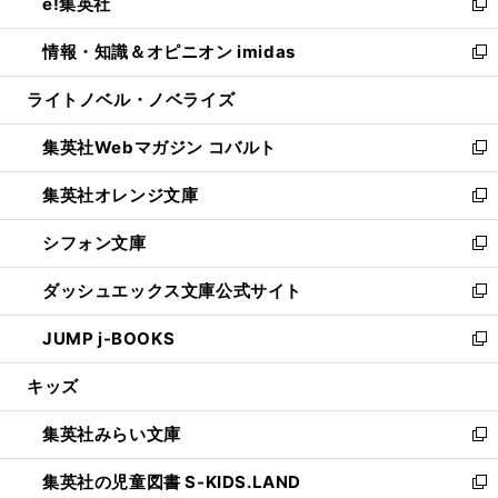
e!集英社
く
で
ド
ィ
い
新
開
ウ
ン
ウ
し
情報・知識＆オピニオン imidas
く
で
ド
ィ
い
新
開
ウ
ン
ウ
し
ライトノベル・ノベライズ
く
で
ド
ィ
い
開
ウ
ン
ウ
集英社Webマガジン コバルト
く
で
ド
ィ
新
開
ウ
ン
し
集英社オレンジ文庫
く
で
ド
い
新
開
ウ
ウ
し
シフォン文庫
く
で
ィ
い
新
開
ン
ウ
し
ダッシュエックス文庫公式サイト
く
ド
ィ
い
新
ウ
ン
ウ
し
JUMP j-BOOKS
で
ド
ィ
い
新
開
ウ
ン
ウ
し
キッズ
く
で
ド
ィ
い
開
ウ
ン
ウ
集英社みらい文庫
く
で
ド
ィ
新
開
ウ
ン
し
集英社の児童図書 S-KIDS.LAND
く
で
ド
い
新