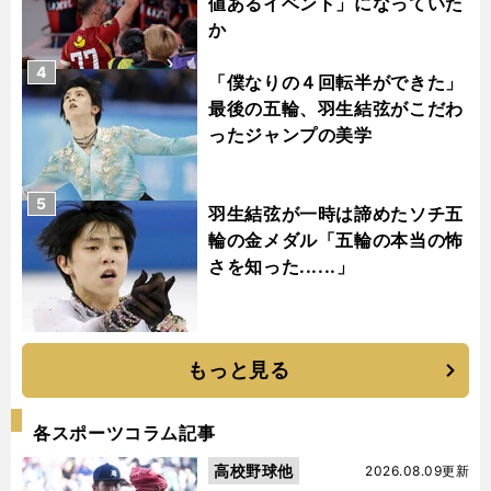
値あるイベント」になっていた
か
4
「僕なりの４回転半ができた」
最後の五輪、羽生結弦がこだわ
ったジャンプの美学
5
羽生結弦が一時は諦めたソチ五
輪の金メダル「五輪の本当の怖
さを知った......」
もっと見る
各スポーツコラム記事
高校野球他
2026.08.09更新