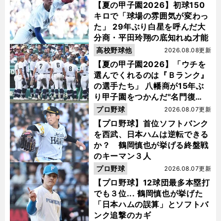
【夏の甲子園2026】初球150
キロで「球場の雰囲気が変わっ
た」 29年ぶり白星を呼んだ大
分商・平田玲翔の底知れぬ才能
高校野球他
2026.08.08更新
【夏の甲子園2026】「ウチを
選んでくれるのは『Ｂランク』
の選手たち」 八幡商が15年ぶ
り甲子園をつかんだ"名門復
活"の舞台裏
プロ野球
2026.08.07更新
【プロ野球】首位ソフトバンク
を西武、日本ハムは逆転できる
か？ 鶴岡慎也が挙げる終盤戦
のキーマン３人
プロ野球
2026.08.07更新
【プロ野球】12球団最多本塁打
でも３位... 鶴岡慎也が挙げた
「日本ハムの誤算」とソフトバ
ンク追撃のカギ