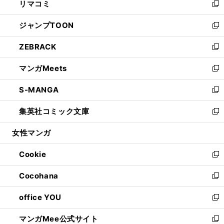
リマコミ
で
ド
ィ
い
新
開
ウ
ン
ウ
し
ジャンプTOON
く
で
ド
ィ
い
新
開
ウ
ン
ウ
し
ZEBRACK
く
で
ド
ィ
い
新
開
ウ
ン
ウ
し
マンガMeets
く
で
ド
ィ
い
新
開
ウ
ン
ウ
し
S-MANGA
く
で
ド
ィ
い
新
開
ウ
ン
ウ
し
集英社コミック文庫
く
で
ド
ィ
い
新
開
ウ
ン
ウ
し
女性マンガ
く
で
ド
ィ
い
開
ウ
ン
ウ
Cookie
く
で
ド
ィ
新
開
ウ
ン
し
Cocohana
く
で
ド
い
新
開
ウ
ウ
し
office YOU
く
で
ィ
い
新
開
ン
ウ
し
マンガMee公式サイト
く
ド
ィ
い
新