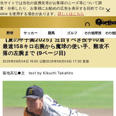
当サイトでは当社の提携先等がお客様のニーズ等について調
査・分析したり、お客様にお勧めの広告を表⽰する⽬的で Co
閉じ
okie を使⽤する場合があります。
詳しくはこちら
る
マイペ
web Sportiva (webスポルティーバ)
検索
メニュ
we
ー
野球の記事一覧
高校野球他
【夏の甲子園2025】
b
ジ
野球
サッカー
競馬
ゴルフ
その他球技
その他
ス
【夏の甲子園2025】注目すべき投手10選
ポ
最速158キロ右腕から魔球の使い手、難攻不
ル
落の左腕まで (9ページ目)
テ
ィ
2025年08月04日 16:50 公開
2025年08月04日 17:30 更新
ー
バ
菊地高弘●文 text by Kikuchi Takahiro