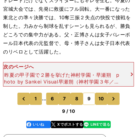
トレートだけでなくスライダーにもキレを生む。今夏の
宮城大会では、先発に救援にフル回転。大一番になった
東北との準々決勝では、10奪三振２失点の快投で接戦を
制した。力みから制球を乱すシーンも見られるが、勝負
どころでの集中力がある。父・正博さんは女子バレーボ
ール日本代表の元監督で、母・博子さんは女子日本代表
のリベロとして活躍した。
次のページへ
昨夏の甲子園で２勝を挙げた神村学園・早瀬朔 p
hoto by Sankei Visual早瀬朔（神村学園３年／18
5センチ・78キロ／右投左打）自身３回目の甲子園
で真価を発揮したい右腕。昨夏の甲子園
次
1
...
6
7
8
9
10
のページへ
のページへ
前
9 / 10
いいね
Xでポストする
LINEで送る
line
faceboo
x
k