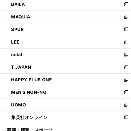
BAILA
く
ィ
い
新
ン
ウ
し
MAQUIA
ド
ィ
い
新
ウ
ン
ウ
し
SPUR
で
ド
ィ
い
新
開
ウ
ン
ウ
し
LEE
く
で
ド
ィ
い
新
開
ウ
ン
ウ
し
eclat
く
で
ド
ィ
い
新
開
ウ
ン
ウ
し
T JAPAN
く
で
ド
ィ
い
新
開
ウ
ン
ウ
し
HAPPY PLUS ONE
く
で
ド
ィ
い
新
開
ウ
ン
ウ
し
MEN'S NON-NO
く
で
ド
ィ
い
新
開
ウ
ン
ウ
し
UOMO
く
で
ド
ィ
い
新
開
ウ
ン
ウ
し
集英社オンライン
く
で
ド
ィ
い
新
開
ウ
ン
ウ
し
芸能・情報・スポーツ
く
で
ド
ィ
い