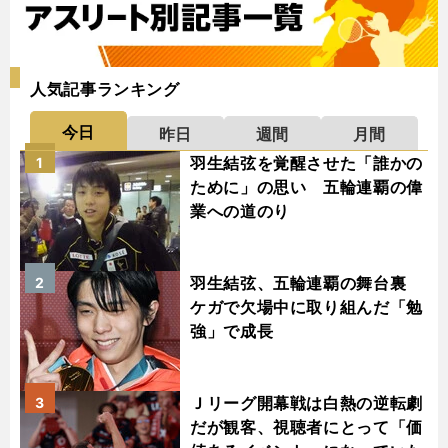
人気記事ランキング
今日
昨日
週間
月間
羽生結弦を覚醒させた「誰かの
1
ために」の思い 五輪連覇の偉
業への道のり
羽生結弦、五輪連覇の舞台裏
2
ケガで欠場中に取り組んだ「勉
強」で成長
Ｊリーグ開幕戦は白熱の逆転劇
3
だが観客、視聴者にとって「価