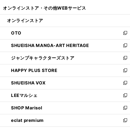
開
ウ
ウ
し
オンラインストア・
その他WEBサービス
く
で
ィ
い
開
ン
ウ
オンラインストア
く
ド
ィ
ウ
ン
OTO
で
ド
新
開
ウ
し
SHUEISHA MANGA-ART HERITAGE
く
で
い
新
開
ウ
し
ジャンプキャラクターズストア
く
ィ
い
新
ン
ウ
し
HAPPY PLUS STORE
ド
ィ
い
新
ウ
ン
ウ
し
SHUEISHA VOX
で
ド
ィ
い
新
開
ウ
ン
ウ
し
LEEマルシェ
く
で
ド
ィ
い
新
開
ウ
ン
ウ
し
SHOP Marisol
く
で
ド
ィ
い
新
開
ウ
ン
ウ
し
eclat premium
く
で
ド
ィ
い
新
開
ウ
ン
ウ
し