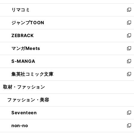
ウ
ン
ウ
し
リマコミ
で
ド
ィ
い
新
開
ウ
ン
ウ
し
ジャンプTOON
く
で
ド
ィ
い
新
開
ウ
ン
ウ
し
ZEBRACK
く
で
ド
ィ
い
新
開
ウ
ン
ウ
し
マンガMeets
く
で
ド
ィ
い
新
開
ウ
ン
ウ
し
S-MANGA
く
で
ド
ィ
い
新
開
ウ
ン
ウ
し
集英社コミック文庫
く
で
ド
ィ
い
新
開
ウ
ン
ウ
し
取材・ファッション
く
で
ド
ィ
い
開
ウ
ン
ウ
ファッション・美容
く
で
ド
ィ
開
ウ
ン
Seventeen
く
で
ド
新
開
ウ
し
non-no
く
で
い
新
開
ウ
し