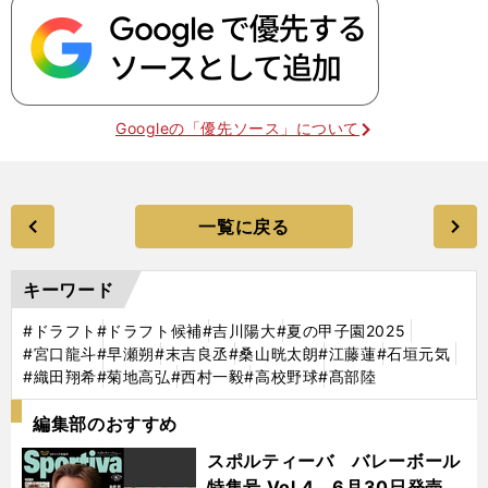
Googleの「優先ソース」について
一覧に戻る
キーワード
#ドラフト
#ドラフト候補
#吉川陽大
#夏の甲子園2025
#宮口龍斗
#早瀬朔
#末吉良丞
#桑山晄太朗
#江藤蓮
#石垣元気
#織田翔希
#菊地高弘
#西村一毅
#高校野球
#髙部陸
編集部のおすすめ
スポルティーバ バレーボール
特集号 Vol.4 6月30日発売