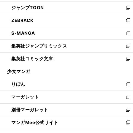
開
ウ
ン
ウ
し
ジャンプTOON
く
で
ド
ィ
い
新
開
ウ
ン
ウ
し
ZEBRACK
く
で
ド
ィ
い
新
開
ウ
ン
ウ
し
S-MANGA
く
で
ド
ィ
い
新
開
ウ
ン
ウ
し
集英社ジャンプリミックス
く
で
ド
ィ
い
新
開
ウ
ン
ウ
し
集英社コミック文庫
く
で
ド
ィ
い
新
開
ウ
ン
ウ
し
少女マンガ
く
で
ド
ィ
い
開
ウ
ン
ウ
りぼん
く
で
ド
ィ
新
開
ウ
ン
し
マーガレット
く
で
ド
い
新
開
ウ
ウ
し
別冊マーガレット
く
で
ィ
い
新
開
ン
ウ
し
マンガMee公式サイト
く
ド
ィ
い
新
ウ
ン
ウ
し