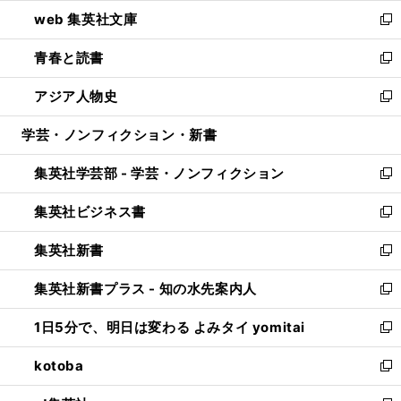
ン
ウ
し
web 集英社文庫
ド
ィ
い
新
ウ
ン
ウ
し
青春と読書
で
ド
ィ
い
新
開
ウ
ン
ウ
し
アジア人物史
く
で
ド
ィ
い
新
開
ウ
ン
ウ
し
学芸・ノンフィクション・新書
く
で
ド
ィ
い
開
ウ
ン
ウ
集英社学芸部 - 学芸・ノンフィクション
く
で
ド
ィ
新
開
ウ
ン
し
集英社ビジネス書
く
で
ド
い
新
開
ウ
ウ
し
集英社新書
く
で
ィ
い
新
開
ン
ウ
し
集英社新書プラス - 知の水先案内人
く
ド
ィ
い
新
ウ
ン
ウ
し
1日5分で、明日は変わる よみタイ yomitai
で
ド
ィ
い
新
開
ウ
ン
ウ
し
kotoba
く
で
ド
ィ
い
新
開
ウ
ン
ウ
し