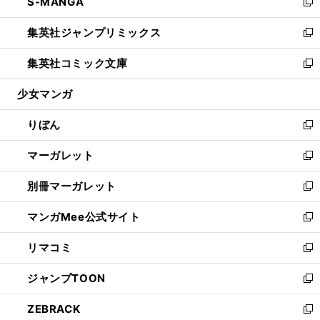
S-MANGA
く
で
ド
ィ
い
新
開
ウ
ン
ウ
し
集英社ジャンプリミックス
く
で
ド
ィ
い
新
開
ウ
ン
ウ
し
集英社コミック文庫
く
で
ド
ィ
い
新
開
ウ
ン
ウ
し
少女マンガ
く
で
ド
ィ
い
開
ウ
ン
ウ
りぼん
く
で
ド
ィ
新
開
ウ
ン
し
マーガレット
く
で
ド
い
新
開
ウ
ウ
し
別冊マーガレット
く
で
ィ
い
新
開
ン
ウ
し
マンガMee公式サイト
く
ド
ィ
い
新
ウ
ン
ウ
し
リマコミ
で
ド
ィ
い
新
開
ウ
ン
ウ
し
ジャンプTOON
く
で
ド
ィ
い
新
開
ウ
ン
ウ
し
ZEBRACK
く
で
ド
ィ
い
新