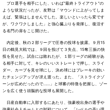
プロ選手を相手にした、いわば"最終トライアウト"の
ような状況だったが、友野は「マウンドに上がってしま
えば、緊張はしませんでした。楽しいといったら変です
が、ワクワクしました」と強心臓ぶりを発揮し、復活す
る名門の扉をこじ開けた。
内定後、秋の２部リーグで圧巻の投球を披露。９月15
日の鶴見大戦では、９回を投げて３失点、15奪三振の快
投を見せた。試合には敗れたが、１部リーグの経験があ
る相手に対して、キレのいいストレートで押し、スライ
ダー、カーブを見せ球にし、決め球にはブレーキの効い
たチェンジアップが冴え渡った。また、「ストライクゾ
ーンが広めだったので......」と球審の特徴を把握し、ゾー
ンを広く使う頭脳的な投球も展開した。
日産自動車に入部するにあたり、強豪校出身の選手や
強豪社会人チームとの対戦について、「レベルの高い環