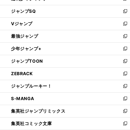
し
ジャンプSQ
い
新
ウ
し
Vジャンプ
ィ
い
新
ン
ウ
し
最強ジャンプ
ド
ィ
い
新
ウ
ン
ウ
し
少年ジャンプ+
で
ド
ィ
い
新
開
ウ
ン
ウ
し
ジャンプTOON
く
で
ド
ィ
い
新
開
ウ
ン
ウ
し
ZEBRACK
く
で
ド
ィ
い
新
開
ウ
ン
ウ
し
ジャンプルーキー！
く
で
ド
ィ
い
新
開
ウ
ン
ウ
し
S-MANGA
く
で
ド
ィ
い
新
開
ウ
ン
ウ
し
集英社ジャンプリミックス
く
で
ド
ィ
い
新
開
ウ
ン
ウ
し
集英社コミック文庫
く
で
ド
ィ
い
新
開
ウ