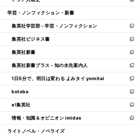
ィ
い
新
開
ウ
ン
ウ
し
学芸・ノンフィクション・新書
く
で
ド
ィ
い
開
ウ
ン
ウ
集英社学芸部 - 学芸・ノンフィクション
く
で
ド
ィ
新
開
ウ
ン
し
集英社ビジネス書
く
で
ド
い
新
開
ウ
ウ
し
集英社新書
く
で
ィ
い
新
開
ン
ウ
し
集英社新書プラス - 知の水先案内人
く
ド
ィ
い
新
ウ
ン
ウ
し
1日5分で、明日は変わる よみタイ yomitai
で
ド
ィ
い
新
開
ウ
ン
ウ
し
kotoba
く
で
ド
ィ
い
新
開
ウ
ン
ウ
し
e!集英社
く
で
ド
ィ
い
新
開
ウ
ン
ウ
し
情報・知識＆オピニオン imidas
く
で
ド
ィ
い
新
開
ウ
ン
ウ
し
ライトノベル・ノベライズ
く
で
ド
ィ
い