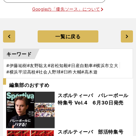
Googleの「優先ソース」について
一覧に戻る
キーワード
#伊藤祐樹
#友野聡太
#岩松知毅
#日産自動車
#横浜市立大
#横浜平沼高校
#社会人野球
#臼杵大輔
#高木遊
編集部のおすすめ
スポルティーバ バレーボール
特集号 Vol.4 6月30日発売
スポルティーバ 部活特集号