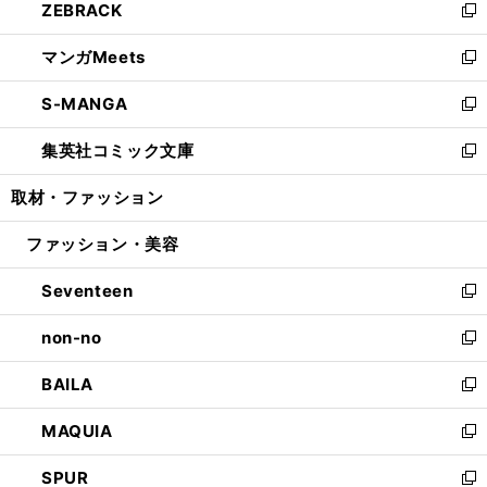
ZEBRACK
く
で
ド
ィ
い
新
開
ウ
ン
ウ
し
マンガMeets
く
で
ド
ィ
い
新
開
ウ
ン
ウ
し
S-MANGA
く
で
ド
ィ
い
新
開
ウ
ン
ウ
し
集英社コミック文庫
く
で
ド
ィ
い
新
開
ウ
ン
ウ
し
取材・ファッション
く
で
ド
ィ
い
開
ウ
ン
ウ
ファッション・美容
く
で
ド
ィ
開
ウ
ン
Seventeen
く
で
ド
新
開
ウ
し
non-no
く
で
い
新
開
ウ
し
BAILA
く
ィ
い
新
ン
ウ
し
MAQUIA
ド
ィ
い
新
ウ
ン
ウ
し
SPUR
で
ド
ィ
い
新