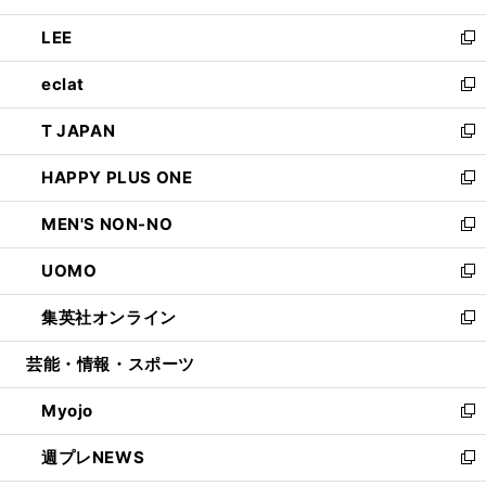
開
ウ
ン
ウ
し
LEE
く
で
ド
ィ
い
新
開
ウ
ン
ウ
し
eclat
く
で
ド
ィ
い
新
開
ウ
ン
ウ
し
T JAPAN
く
で
ド
ィ
い
新
開
ウ
ン
ウ
し
HAPPY PLUS ONE
く
で
ド
ィ
い
新
開
ウ
ン
ウ
し
MEN'S NON-NO
く
で
ド
ィ
い
新
開
ウ
ン
ウ
し
UOMO
く
で
ド
ィ
い
新
開
ウ
ン
ウ
し
集英社オンライン
く
で
ド
ィ
い
新
開
ウ
ン
ウ
し
芸能・情報・スポーツ
く
で
ド
ィ
い
開
ウ
ン
ウ
Myojo
く
で
ド
ィ
新
開
ウ
ン
し
週プレNEWS
く
で
ド
い
新
開
ウ
ウ
し