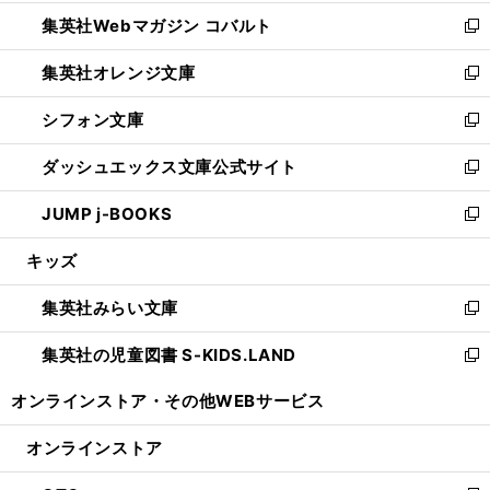
開
ウ
ン
ウ
集英社Webマガジン コバルト
く
で
ド
ィ
新
開
ウ
ン
し
集英社オレンジ文庫
く
で
ド
い
新
開
ウ
ウ
し
シフォン文庫
く
で
ィ
い
新
開
ン
ウ
し
ダッシュエックス文庫公式サイト
く
ド
ィ
い
新
ウ
ン
ウ
し
JUMP j-BOOKS
で
ド
ィ
い
新
開
ウ
ン
ウ
し
キッズ
く
で
ド
ィ
い
開
ウ
ン
ウ
集英社みらい文庫
く
で
ド
ィ
新
開
ウ
ン
し
集英社の児童図書 S-KIDS.LAND
く
で
ド
い
新
開
ウ
ウ
し
オンラインストア・
その他WEBサービス
く
で
ィ
い
開
ン
ウ
オンラインストア
く
ド
ィ
ウ
ン