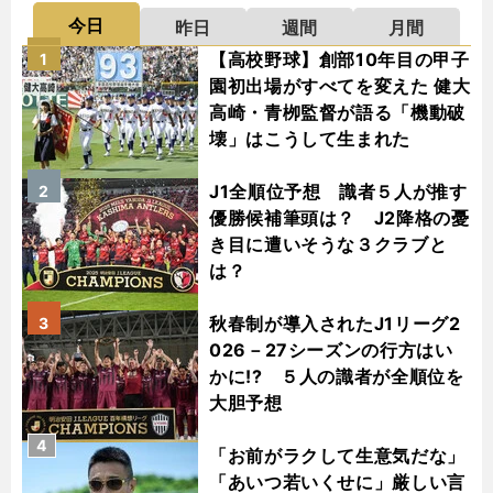
今日
昨日
週間
月間
【高校野球】創部10年目の甲子
1
園初出場がすべてを変えた 健大
高崎・青栁監督が語る「機動破
壊」はこうして生まれた
J1全順位予想 識者５人が推す
2
優勝候補筆頭は？ J2降格の憂
き目に遭いそうな３クラブと
は？
秋春制が導入されたJ1リーグ2
3
026－27シーズンの行方はい
かに!? ５人の識者が全順位を
大胆予想
4
「お前がラクして生意気だな」
「あいつ若いくせに」厳しい言