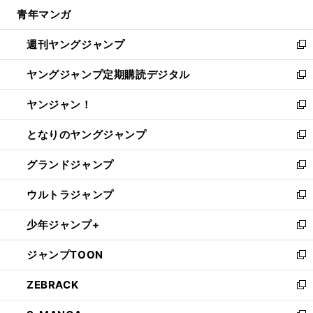
ン
ウ
し
青年マンガ
く
で
ド
ィ
い
開
ウ
ン
ウ
週刊ヤングジャンプ
く
で
ド
ィ
新
開
ウ
ン
し
ヤングジャンプ定期購読デジタル
く
で
ド
い
新
開
ウ
ウ
し
ヤンジャン！
く
で
ィ
い
新
開
ン
ウ
し
となりのヤングジャンプ
く
ド
ィ
い
新
ウ
ン
ウ
し
グランドジャンプ
で
ド
ィ
い
新
開
ウ
ン
ウ
し
ウルトラジャンプ
く
で
ド
ィ
い
新
開
ウ
ン
ウ
し
少年ジャンプ+
く
で
ド
ィ
い
新
開
ウ
ン
ウ
し
ジャンプTOON
く
で
ド
ィ
い
新
開
ウ
ン
ウ
し
ZEBRACK
く
で
ド
ィ
い
新
開
ウ
ン
ウ
し