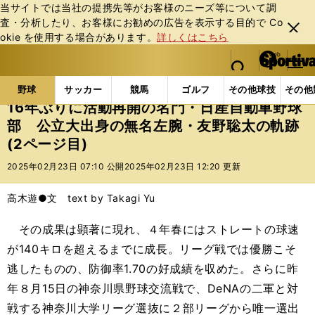
当サイトでは当社の提携先等がお客様のニーズ等について調
査・分析したり、お客様にお勧めの広告を表⽰する⽬的で Co
閉じ
okie を使⽤する場合があります。
詳しくはこちら
る
マイペ
web Sportiva (webスポルティーバ)
検索
メニュ
we
ー
野球の記事一覧
高校野球他
16年ぶりに活動再開の
b
ジ
野球
サッカー
競馬
ゴルフ
その他球技
その他
ス
16年ぶりに活動再開の名門・日産自動車野球
ポ
部 公立大出身の無名左腕・友野聡太の軌跡
ル
(2ページ目)
テ
ィ
2025年02月23日 07:10 公開
2025年02月23日 12:20 更新
ー
バ
高木遊●文 text by Takagi Yu
その成果は顕著に現れ、４年春にはストレートの球速
が140キロを超えるまでに成長。リーグ戦では優勝こそ
逃したものの、防御率1.70の好成績を収めた。さらに昨
年８月15日の神奈川県野球交流戦で、DeNAの二軍と対
戦する神奈川大学リーグ選抜に２部リーグから唯一選出