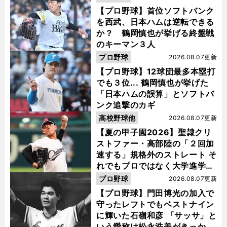
【プロ野球】首位ソフトバンク
を西武、日本ハムは逆転できる
か？ 鶴岡慎也が挙げる終盤戦
のキーマン３人
プロ野球
2026.08.07更新
【プロ野球】12球団最多本塁打
でも３位... 鶴岡慎也が挙げた
「日本ハムの誤算」とソフトバ
ンク追撃のカギ
高校野球他
2026.08.07更新
【夏の甲子園2026】聖隷クリ
ストファー・高部陸の「２回加
速する」規格外のストレート そ
れでもプロではなく大学進学を
選ぶ理由
プロ野球
2026.08.07更新
【プロ野球】門田博光の加入で
守ったレフトでもベストナイン
に輝いた石嶺和彦 「サッサ」と
いう愛称は松永浩美がきっか