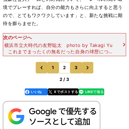
境でプレーすれば、自分の能力もさらに向上すると思う
ので、とてもワクワクしています」と、新たな挑戦に期
待を膨らませた。
次のページへ
横浜市立大時代の友野聡太 photo by Takagi Yu
これまでまったくの無名だった自身の球歴につい
ても、友野は前向きに捉えている。「卑下すること
なく、誇りを持ってやっていきたいです。自分の
次
1
2
3
のページへ
のページへ
前
2 / 3
いいね
Xでポストする
LINEで送る
line
faceboo
x
k