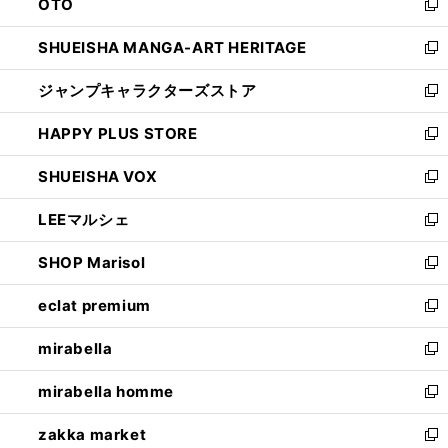
OTO
で
ド
新
開
ウ
し
SHUEISHA MANGA-ART HERITAGE
く
で
い
新
開
ウ
し
ジャンプキャラクターズストア
く
ィ
い
新
ン
ウ
し
HAPPY PLUS STORE
ド
ィ
い
新
ウ
ン
ウ
し
SHUEISHA VOX
で
ド
ィ
い
新
開
ウ
ン
ウ
し
LEEマルシェ
く
で
ド
ィ
い
新
開
ウ
ン
ウ
し
SHOP Marisol
く
で
ド
ィ
い
新
開
ウ
ン
ウ
し
eclat premium
く
で
ド
ィ
い
新
開
ウ
ン
ウ
し
mirabella
く
で
ド
ィ
い
新
開
ウ
ン
ウ
し
mirabella homme
く
で
ド
ィ
い
新
開
ウ
ン
ウ
し
zakka market
く
で
ド
ィ
い
新