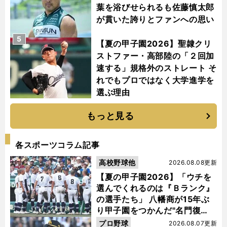
葉を浴びせられるも佐藤慎太郎
が貫いた誇りとファンへの思い
5
【夏の甲子園2026】聖隷クリ
ストファー・高部陸の「２回加
速する」規格外のストレート そ
れでもプロではなく大学進学を
選ぶ理由
もっと見る
各スポーツコラム記事
高校野球他
2026.08.08更新
【夏の甲子園2026】「ウチを
選んでくれるのは『Ｂランク』
の選手たち」 八幡商が15年ぶ
り甲子園をつかんだ"名門復
活"の舞台裏
プロ野球
2026.08.07更新