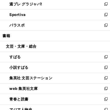
週プレ グラジャパ!
く
で
ィ
い
新
開
ン
ウ
し
Sportiva
く
ド
ィ
い
新
ウ
ン
ウ
し
パラスポ
で
ド
ィ
い
新
開
ウ
ン
ウ
し
書籍
く
で
ド
ィ
い
開
ウ
ン
ウ
文芸・文庫・総合
く
で
ド
ィ
開
ウ
ン
すばる
く
で
ド
新
開
ウ
し
小説すばる
く
で
い
新
開
ウ
し
集英社 文芸ステーション
く
ィ
い
新
ン
ウ
し
web 集英社文庫
ド
ィ
い
新
ウ
ン
ウ
し
青春と読書
で
ド
ィ
い
新
開
ウ
ン
ウ
し
アジア人物史
く
で
ド