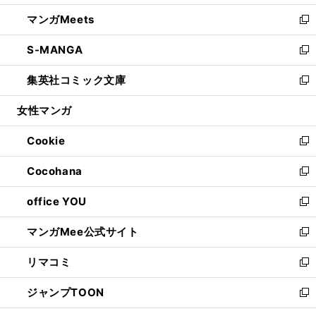
開
ウ
ン
ウ
し
マンガMeets
く
で
ド
ィ
い
新
開
ウ
ン
ウ
し
S-MANGA
く
で
ド
ィ
い
新
開
ウ
ン
ウ
し
集英社コミック文庫
く
で
ド
ィ
い
新
開
ウ
ン
ウ
し
女性マンガ
く
で
ド
ィ
い
開
ウ
ン
ウ
Cookie
く
で
ド
ィ
新
開
ウ
ン
し
Cocohana
く
で
ド
い
新
開
ウ
ウ
し
office YOU
く
で
ィ
い
新
開
ン
ウ
し
マンガMee公式サイト
く
ド
ィ
い
新
ウ
ン
ウ
し
リマコミ
で
ド
ィ
い
新
開
ウ
ン
ウ
し
ジャンプTOON
く
で
ド
ィ
い
新
開
ウ
ン
ウ
し