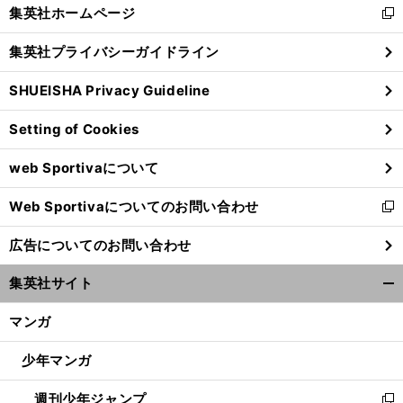
く/
集英社ホームページ
新
閉
し
じ
集英社プライバシーガイドライン
い
る
ウ
SHUEISHA Privacy Guideline
ィ
ン
Setting of Cookies
ド
ウ
web Sportivaについて
で
開
Web Sportivaについてのお問い合わせ
く
新
し
広告についてのお問い合わせ
い
ウ
集英社サイト
ィ
開
ン
く/
マンガ
ド
閉
ウ
じ
少年マンガ
で
る
開
週刊少年ジャンプ
く
新