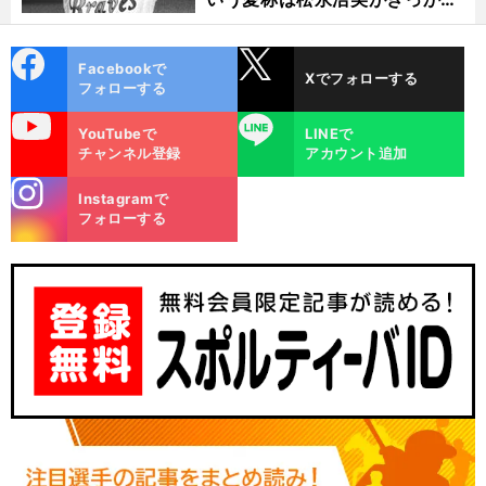
け？
cebo
X
Facebookで
Xでフォローする
ok
フォローする
uTube
LINE
YouTubeで
LINEで
チャンネル登録
アカウント追加
stagra
Instagramで
m
フォローする