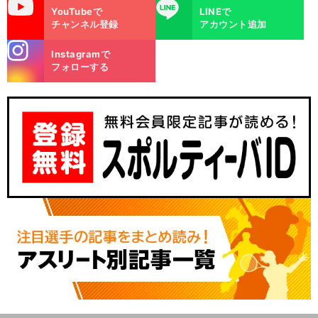
uTube
LINE
YouTubeで
LINEで
チャンネル登録
アカウント追加
stagra
Instagramで
m
フォローする
前
へ
KBC
10
20