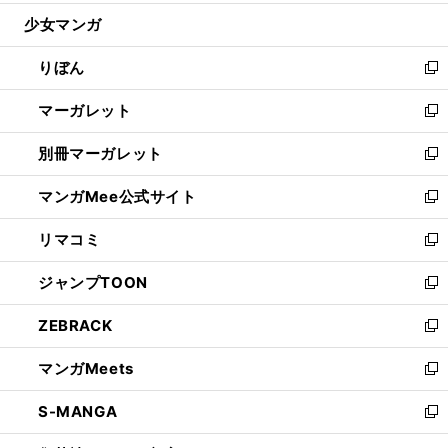
開
ウ
ン
ウ
し
少女マンガ
く
で
ド
ィ
い
開
ウ
ン
ウ
りぼん
く
で
ド
ィ
新
開
ウ
ン
し
マーガレット
く
で
ド
い
新
開
ウ
ウ
し
別冊マーガレット
く
で
ィ
い
新
開
ン
ウ
し
マンガMee公式サイト
く
ド
ィ
い
新
ウ
ン
ウ
し
リマコミ
で
ド
ィ
い
新
開
ウ
ン
ウ
し
ジャンプTOON
く
で
ド
ィ
い
新
開
ウ
ン
ウ
し
ZEBRACK
く
で
ド
ィ
い
新
開
ウ
ン
ウ
し
マンガMeets
く
で
ド
ィ
い
新
開
ウ
ン
ウ
し
S-MANGA
く
で
ド
ィ
い
新
開
ウ
ン
ウ
し