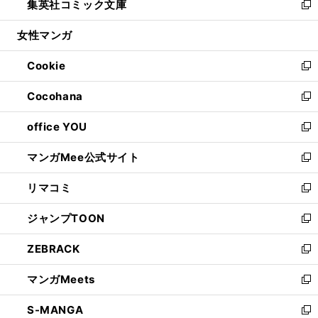
集英社コミック文庫
く
で
ド
ィ
い
新
開
ウ
ン
ウ
し
女性マンガ
く
で
ド
ィ
い
開
ウ
ン
ウ
Cookie
く
で
ド
ィ
新
開
ウ
ン
し
Cocohana
く
で
ド
い
新
開
ウ
ウ
し
office YOU
く
で
ィ
い
新
開
ン
ウ
し
マンガMee公式サイト
く
ド
ィ
い
新
ウ
ン
ウ
し
リマコミ
で
ド
ィ
い
新
開
ウ
ン
ウ
し
ジャンプTOON
く
で
ド
ィ
い
新
開
ウ
ン
ウ
し
ZEBRACK
く
で
ド
ィ
い
新
開
ウ
ン
ウ
し
マンガMeets
く
で
ド
ィ
い
新
開
ウ
ン
ウ
し
S-MANGA
く
で
ド
ィ
い
新