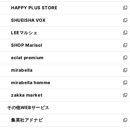
ン
ウ
し
HAPPY PLUS STORE
ド
ィ
い
新
ウ
ン
ウ
し
SHUEISHA VOX
で
ド
ィ
い
新
開
ウ
ン
ウ
し
LEEマルシェ
く
で
ド
ィ
い
新
開
ウ
ン
ウ
し
SHOP Marisol
く
で
ド
ィ
い
新
開
ウ
ン
ウ
し
eclat premium
く
で
ド
ィ
い
新
開
ウ
ン
ウ
し
mirabella
く
で
ド
ィ
い
新
開
ウ
ン
ウ
し
mirabella homme
く
で
ド
ィ
い
新
開
ウ
ン
ウ
し
zakka market
く
で
ド
ィ
い
新
開
ウ
ン
ウ
し
その他WEBサービス
く
で
ド
ィ
い
開
ウ
ン
ウ
集英社アドナビ
く
で
ド
ィ
新
開
ウ
ン
し