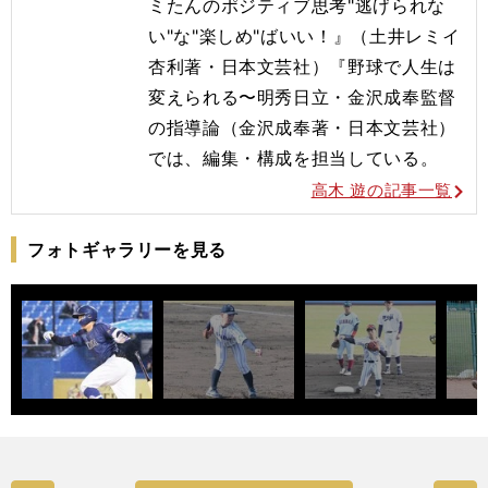
ミたんのポジティブ思考"逃げられな
い"な"楽しめ"ばいい！』（土井レミイ
杏利著・日本文芸社）『野球で人生は
変えられる〜明秀日立・金沢成奉監督
の指導論（金沢成奉著・日本文芸社）
では、編集・構成を担当している。
高木 遊の記事一覧
フォトギャラリーを見る