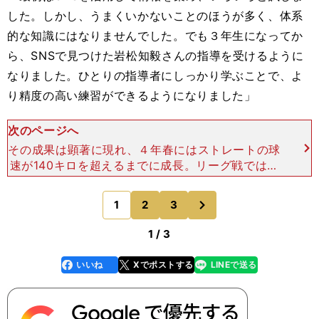
した。しかし、うまくいかないことのほうが多く、体系
的な知識にはなりませんでした。でも３年生になってか
ら、SNSで見つけた岩松知毅さんの指導を受けるように
なりました。ひとりの指導者にしっかり学ぶことで、よ
り精度の高い練習ができるようになりました」
次のページへ
その成果は顕著に現れ、４年春にはストレートの球
速が140キロを超えるまでに成長。リーグ戦では優
勝こそ逃したものの、防御率1.70の好成績を収め
た。さらに昨年８月15日の神奈川県野球交流戦
次
1
2
3
のページへ
で、DeNAの
1 / 3
いいね
Xでポストする
LINEで送る
line
faceboo
x
k