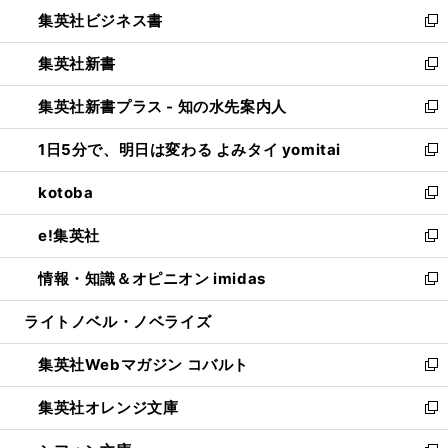
ン
し
集英社ビジネス書
く
で
ド
い
新
開
ウ
ウ
し
集英社新書
く
で
ィ
い
新
開
ン
ウ
し
集英社新書プラス - 知の水先案内人
く
ド
ィ
い
新
ウ
ン
ウ
し
1日5分で、明日は変わる よみタイ yomitai
で
ド
ィ
い
新
開
ウ
ン
ウ
し
kotoba
く
で
ド
ィ
い
新
開
ウ
ン
ウ
し
e!集英社
く
で
ド
ィ
い
新
開
ウ
ン
ウ
し
情報・知識＆オピニオン imidas
く
で
ド
ィ
い
新
開
ウ
ン
ウ
し
ライトノベル・ノベライズ
く
で
ド
ィ
い
開
ウ
ン
ウ
集英社Webマガジン コバルト
く
で
ド
ィ
新
開
ウ
ン
し
集英社オレンジ文庫
く
で
ド
い
新
開
ウ
ウ
し