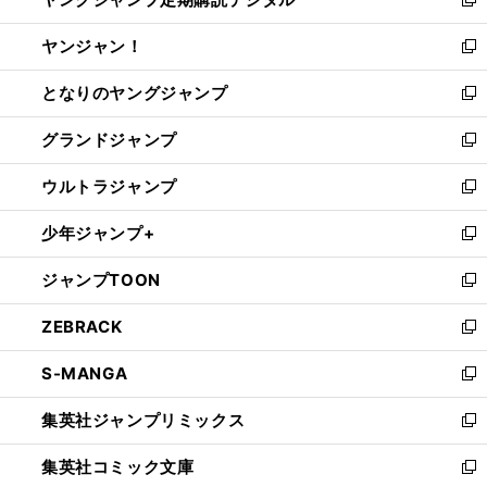
ド
い
新
開
ウ
ウ
し
ヤンジャン！
く
で
ィ
い
新
開
ン
ウ
し
となりのヤングジャンプ
く
ド
ィ
い
新
ウ
ン
ウ
し
グランドジャンプ
で
ド
ィ
い
新
開
ウ
ン
ウ
し
ウルトラジャンプ
く
で
ド
ィ
い
新
開
ウ
ン
ウ
し
少年ジャンプ+
く
で
ド
ィ
い
新
開
ウ
ン
ウ
し
ジャンプTOON
く
で
ド
ィ
い
新
開
ウ
ン
ウ
し
ZEBRACK
く
で
ド
ィ
い
新
開
ウ
ン
ウ
し
S-MANGA
く
で
ド
ィ
い
新
開
ウ
ン
ウ
し
集英社ジャンプリミックス
く
で
ド
ィ
い
新
開
ウ
ン
ウ
し
集英社コミック文庫
く
で
ド
ィ
い
新