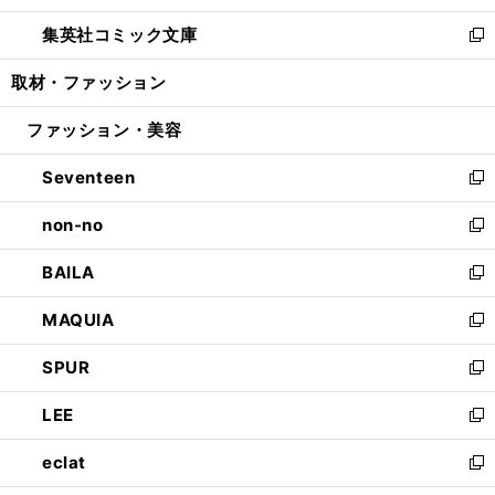
開
ウ
ン
ウ
し
集英社コミック文庫
く
で
ド
ィ
い
新
開
ウ
ン
ウ
し
取材・ファッション
く
で
ド
ィ
い
開
ウ
ン
ウ
ファッション・美容
く
で
ド
ィ
開
ウ
ン
Seventeen
く
で
ド
新
開
ウ
し
non-no
く
で
い
新
開
ウ
し
BAILA
く
ィ
い
新
ン
ウ
し
MAQUIA
ド
ィ
い
新
ウ
ン
ウ
し
SPUR
で
ド
ィ
い
新
開
ウ
ン
ウ
し
LEE
く
で
ド
ィ
い
新
開
ウ
ン
ウ
し
eclat
く
で
ド
ィ
い
新
開
ウ
ン
ウ
し