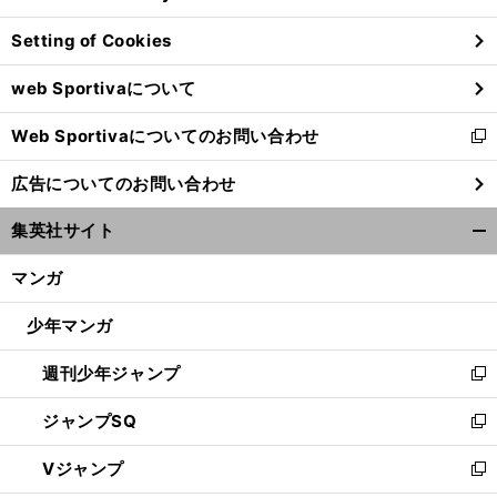
ン
Setting of Cookies
ド
ウ
web Sportivaについて
で
開
Web Sportivaについてのお問い合わせ
く
新
し
広告についてのお問い合わせ
い
ウ
集英社サイト
ィ
開
ン
く/
マンガ
ド
閉
ウ
じ
少年マンガ
で
る
開
週刊少年ジャンプ
く
新
し
ジャンプSQ
い
新
ウ
し
Vジャンプ
ィ
い
新
ン
ウ
し