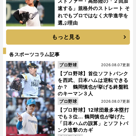
ストファー・高部陸の「２回加
速する」規格外のストレート そ
れでもプロではなく大学進学を
選ぶ理由
もっと見る
各スポーツコラム記事
プロ野球
2026.08.07更新
【プロ野球】首位ソフトバンク
を西武、日本ハムは逆転できる
か？ 鶴岡慎也が挙げる終盤戦
のキーマン３人
プロ野球
2026.08.07更新
【プロ野球】12球団最多本塁打
でも３位... 鶴岡慎也が挙げた
「日本ハムの誤算」とソフトバ
ンク追撃のカギ