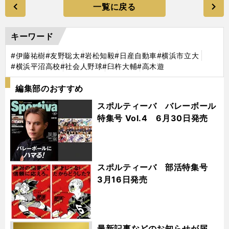
一覧に戻る
キーワード
#伊藤祐樹
#友野聡太
#岩松知毅
#日産自動車
#横浜市立大
#横浜平沼高校
#社会人野球
#臼杵大輔
#高木遊
編集部のおすすめ
スポルティーバ バレーボール
特集号 Vol.4 6月30日発売
スポルティーバ 部活特集号
3月16日発売
最新記事などのお知らせが届