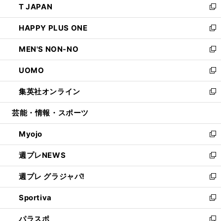
T JAPAN
く
で
ド
ィ
い
新
開
ウ
ン
ウ
し
HAPPY PLUS ONE
く
で
ド
ィ
い
新
開
ウ
ン
ウ
し
MEN'S NON-NO
く
で
ド
ィ
い
新
開
ウ
ン
ウ
し
UOMO
く
で
ド
ィ
い
新
開
ウ
ン
ウ
し
集英社オンライン
く
で
ド
ィ
い
新
開
ウ
ン
ウ
し
芸能・情報・スポーツ
く
で
ド
ィ
い
開
ウ
ン
ウ
Myojo
く
で
ド
ィ
新
開
ウ
ン
し
週プレNEWS
く
で
ド
い
新
開
ウ
ウ
し
週プレ グラジャパ!
く
で
ィ
い
新
開
ン
ウ
し
Sportiva
く
ド
ィ
い
新
ウ
ン
ウ
し
パラスポ
で
ド
ィ
い
新