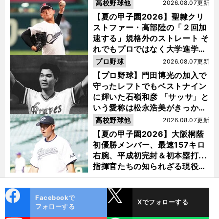
高校野球他
2026.08.07更新
【夏の甲子園2026】聖隷クリ
ストファー・高部陸の「２回加
速する」規格外のストレート そ
れでもプロではなく大学進学を
選ぶ理由
プロ野球
2026.08.07更新
【プロ野球】門田博光の加入で
守ったレフトでもベストナイン
に輝いた石嶺和彦 「サッサ」と
いう愛称は松永浩美がきっか
け？
高校野球他
2026.08.07更新
【夏の甲子園2026】大阪桐蔭
初優勝メンバー、最速157キロ
右腕、平成初完封＆初本塁打...
指揮官たちの知られざる現役時
代
cebo
X
Facebookで
Xでフォローする
ok
フォローする