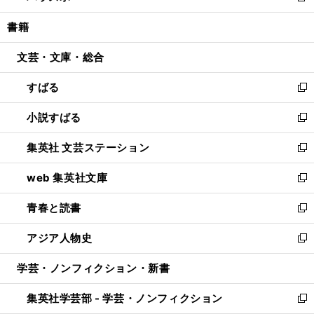
開
ウ
ン
ウ
し
書籍
く
で
ド
ィ
い
開
ウ
ン
ウ
文芸・文庫・総合
く
で
ド
ィ
開
ウ
ン
すばる
く
で
ド
新
開
ウ
し
小説すばる
く
で
い
新
開
ウ
し
集英社 文芸ステーション
く
ィ
い
新
ン
ウ
し
web 集英社文庫
ド
ィ
い
新
ウ
ン
ウ
し
青春と読書
で
ド
ィ
い
新
開
ウ
ン
ウ
し
アジア人物史
く
で
ド
ィ
い
新
開
ウ
ン
ウ
し
学芸・ノンフィクション・新書
く
で
ド
ィ
い
開
ウ
ン
ウ
集英社学芸部 - 学芸・ノンフィクション
く
で
ド
ィ
新
開
ウ