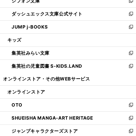
シフォン文庫
く
で
ィ
い
新
開
ン
ウ
し
ダッシュエックス文庫公式サイト
く
ド
ィ
い
新
ウ
ン
ウ
し
JUMP j-BOOKS
で
ド
ィ
い
新
開
ウ
ン
ウ
し
キッズ
く
で
ド
ィ
い
開
ウ
ン
ウ
集英社みらい文庫
く
で
ド
ィ
新
開
ウ
ン
し
集英社の児童図書 S-KIDS.LAND
く
で
ド
い
新
開
ウ
ウ
し
オンラインストア・
その他WEBサービス
く
で
ィ
い
開
ン
ウ
オンラインストア
く
ド
ィ
ウ
ン
OTO
で
ド
新
開
ウ
し
SHUEISHA MANGA-ART HERITAGE
く
で
い
新
開
ウ
し
ジャンプキャラクターズストア
く
ィ
い
新