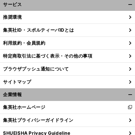
サービス
開
く/
推奨環境
閉
じ
集英社ID・スポルティーバIDとは
る
利用規約・会員規約
特定商取引法に基づく表示・その他の事項
ブラウザプッシュ通知について
サイトマップ
企業情報
開
く/
集英社ホームページ
新
閉
し
じ
集英社プライバシーガイドライン
い
る
ウ
SHUEISHA Privacy Guideline
ィ