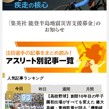
人気記事ランキング
今日
昨日
週間
月間
【高校野球】創部10年目の甲子
1
園初出場がすべてを変えた 健大
高崎・青栁監督が語る「機動破