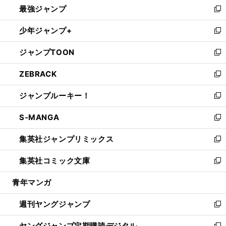
最強ジャンプ
ド
ィ
い
新
ウ
ン
ウ
し
少年ジャンプ+
で
ド
ィ
い
新
開
ウ
ン
ウ
し
ジャンプTOON
く
で
ド
ィ
い
新
開
ウ
ン
ウ
し
ZEBRACK
く
で
ド
ィ
い
新
開
ウ
ン
ウ
し
ジャンプルーキー！
く
で
ド
ィ
い
新
開
ウ
ン
ウ
し
S-MANGA
く
で
ド
ィ
い
新
開
ウ
ン
ウ
し
集英社ジャンプリミックス
く
で
ド
ィ
い
新
開
ウ
ン
ウ
し
集英社コミック文庫
く
で
ド
ィ
い
新
開
ウ
ン
ウ
し
青年マンガ
く
で
ド
ィ
い
開
ウ
ン
ウ
週刊ヤングジャンプ
く
で
ド
ィ
新
開
ウ
ン
し
ヤングジャンプ定期購読デジタル
く
で