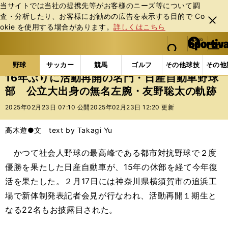
当サイトでは当社の提携先等がお客様のニーズ等について調
査・分析したり、お客様にお勧めの広告を表⽰する⽬的で Co
閉じ
okie を使⽤する場合があります。
詳しくはこちら
る
マイペ
web Sportiva (webスポルティーバ)
検索
メニュ
we
ー
野球の記事一覧
高校野球他
16年ぶりに活動再開の
b
ジ
野球
サッカー
競馬
ゴルフ
その他球技
その他
ス
16年ぶりに活動再開の名門・日産自動車野球
ポ
部 公立大出身の無名左腕・友野聡太の軌跡
ル
テ
2025年02月23日 07:10 公開
2025年02月23日 12:20 更新
ィ
ー
高木遊●文 text by Takagi Yu
バ
かつて社会人野球の最高峰である都市対抗野球で２度
優勝を果たした日産自動車が、15年の休部を経て今年復
活を果たした。２月17日には神奈川県横須賀市の追浜工
場で新体制発表記者会見が行なわれ、活動再開１期生と
なる22名もお披露目された。