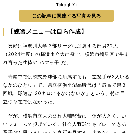
Takagi Yu
この記事に関連する写真を見る
【練習メニューは自ら作成】
友野は神奈川大学２部リーグに所属する部員22人
（2024年度）の横浜市立大出身で、横浜市鶴見区で生ま
れ育った生粋の"ハマっ子"だ。
寺尾中では軟式野球部に所属するも「左投手が3人いる
なかのひとり」で、県立横浜平沼高時代は「最高で県３
回戦、球速は130キロ出るか出ないか」という、特に目
立つ存在ではなかった。
だが、横浜市立大の臼杵大輔監督は「体が大きく、い
いフォームで投げている。社会人野球でもプレーできる
選手だと思いました」と素質を見抜き、声をかけた。そ