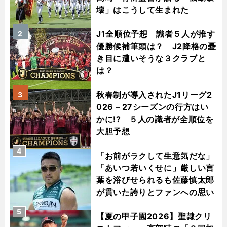
壊」はこうして生まれた
J1全順位予想 識者５人が推す
2
優勝候補筆頭は？ J2降格の憂
き目に遭いそうな３クラブと
は？
秋春制が導入されたJ1リーグ2
3
026－27シーズンの行方はい
かに!? ５人の識者が全順位を
大胆予想
4
「お前がラクして生意気だな」
「あいつ若いくせに」厳しい言
葉を浴びせられるも佐藤慎太郎
が貫いた誇りとファンへの思い
5
【夏の甲子園2026】聖隷クリ