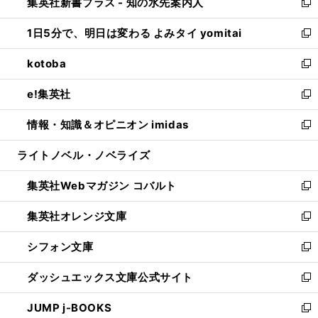
集英社新書プラス - 知の水先案内人
く
ド
ィ
い
新
ウ
ン
ウ
し
1日5分で、明日は変わる よみタイ yomitai
で
ド
ィ
い
新
開
ウ
ン
ウ
し
kotoba
く
で
ド
ィ
い
新
開
ウ
ン
ウ
し
e!集英社
く
で
ド
ィ
い
新
開
ウ
ン
ウ
し
情報・知識＆オピニオン imidas
く
で
ド
ィ
い
新
開
ウ
ン
ウ
し
ライトノベル・ノベライズ
く
で
ド
ィ
い
開
ウ
ン
ウ
集英社Webマガジン コバルト
く
で
ド
ィ
新
開
ウ
ン
し
集英社オレンジ文庫
く
で
ド
い
新
開
ウ
ウ
し
シフォン文庫
く
で
ィ
い
新
開
ン
ウ
し
ダッシュエックス文庫公式サイト
く
ド
ィ
い
新
ウ
ン
ウ
し
JUMP j-BOOKS
で
ド
ィ
い
新