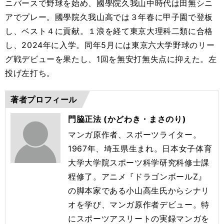
ニバースで野球を始め、國學院久我山中時代は田無シニ
アでプレー。國學院久我山高では３年春に甲子園で登板
し、ベスト４に貢献。１浪を経て東京大理科二類に合格
し、2024年に入学。同年5月には東京六大学野球のリー
グ戦デビューを果たし、1回を無安打無失点に抑えた。左
投げ左打ち。
著者プロフィール
門脇正法 (かどわき・まさのり)
マンガ原作者、スポーツライター。
1967年、埼玉県生まれ。日本女子体育
大学大学院スポーツ科学研究科修士課
程修了。アニメ『ドラゴンボールZ』
の脚本家である小山高生氏からシナリ
オを学び、マンガ原作者デビュー。特
にスポーツアスリートの実録マンガを