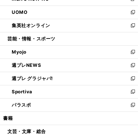
新
開
ウ
ン
ウ
し
UOMO
く
で
ド
ィ
い
新
開
ウ
ン
ウ
し
集英社オンライン
く
で
ド
ィ
い
新
開
ウ
ン
ウ
し
芸能・情報・スポーツ
く
で
ド
ィ
い
開
ウ
ン
ウ
Myojo
く
で
ド
ィ
新
開
ウ
ン
し
週プレNEWS
く
で
ド
い
新
開
ウ
ウ
し
週プレ グラジャパ!
く
で
ィ
い
新
開
ン
ウ
し
Sportiva
く
ド
ィ
い
新
ウ
ン
ウ
し
パラスポ
で
ド
ィ
い
新
開
ウ
ン
ウ
し
書籍
く
で
ド
ィ
い
開
ウ
ン
ウ
文芸・文庫・総合
く
で
ド
ィ
開