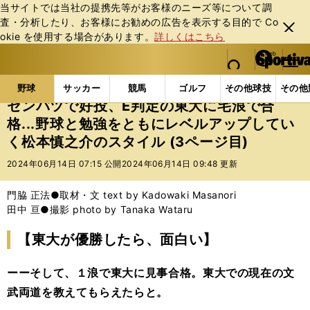
当サイトでは当社の提携先等がお客様のニーズ等について調
査・分析したり、お客様にお勧めの広告を表⽰する⽬的で Co
閉じ
okie を使⽤する場合があります。
詳しくはこちら
る
マイペ
web Sportiva (webスポルティーバ)
検索
メニュ
we
ー
野球の記事一覧
高校野球他
センバツで好投、E判定
b
ジ
野球
サッカー
競馬
ゴルフ
その他球技
その他
ス
センバツで好投、E判定の東大に宅浪で合
ポ
格...野球と勉強をともにレベルアップしてい
ル
く松本慎之介のスタイル (3ページ目)
テ
ィ
2024年06月14日 07:15 公開
2024年06月14日 09:48 更新
ー
バ
門脇 正法●取材・文 text by Kadowaki Masanori
田中 亘●撮影 photo by Tanaka Wataru
【東大が優勝したら、面白い】
ーーそして、１浪で東大に見事合格。東大での現在の文
武両道を教えてもらえたらと。