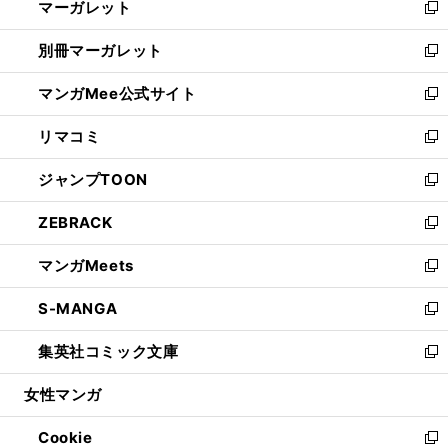
マーガレット
く
で
ド
い
新
開
ウ
ウ
し
別冊マーガレット
く
で
ィ
い
新
開
ン
ウ
し
マンガMee公式サイト
く
ド
ィ
い
新
ウ
ン
ウ
し
リマコミ
で
ド
ィ
い
新
開
ウ
ン
ウ
し
ジャンプTOON
く
で
ド
ィ
い
新
開
ウ
ン
ウ
し
ZEBRACK
く
で
ド
ィ
い
新
開
ウ
ン
ウ
し
マンガMeets
く
で
ド
ィ
い
新
開
ウ
ン
ウ
し
S-MANGA
く
で
ド
ィ
い
新
開
ウ
ン
ウ
し
集英社コミック文庫
く
で
ド
ィ
い
新
開
ウ
ン
ウ
し
女性マンガ
く
で
ド
ィ
い
開
ウ
ン
ウ
Cookie
く
で
ド
ィ
新