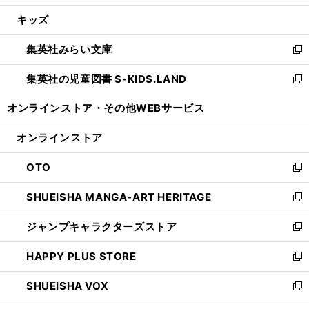
開
ウ
ン
ウ
し
キッズ
く
で
ド
ィ
い
開
ウ
ン
ウ
集英社みらい文庫
く
で
ド
ィ
新
開
ウ
ン
し
集英社の児童図書 S-KIDS.LAND
く
で
ド
い
新
開
ウ
ウ
し
オンラインストア・
その他WEBサービス
く
で
ィ
い
開
ン
ウ
オンラインストア
く
ド
ィ
ウ
ン
OTO
で
ド
新
開
ウ
し
SHUEISHA MANGA-ART HERITAGE
く
で
い
新
開
ウ
し
ジャンプキャラクターズストア
く
ィ
い
新
ン
ウ
し
HAPPY PLUS STORE
ド
ィ
い
新
ウ
ン
ウ
し
SHUEISHA VOX
で
ド
ィ
い
新
開
ウ
ン
ウ
し