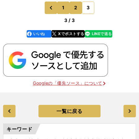
1
2
3
のページへ
前
3 / 3
いいね
Xでポストする
LINEで送る
line
faceboo
x
k
Googleの「優先ソース」について
一覧に戻る
キーワード