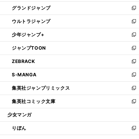
ウ
ン
ウ
し
グランドジャンプ
で
ド
ィ
い
新
開
ウ
ン
ウ
し
ウルトラジャンプ
く
で
ド
ィ
い
新
開
ウ
ン
ウ
し
少年ジャンプ+
く
で
ド
ィ
い
新
開
ウ
ン
ウ
し
ジャンプTOON
く
で
ド
ィ
い
新
開
ウ
ン
ウ
し
ZEBRACK
く
で
ド
ィ
い
新
開
ウ
ン
ウ
し
S-MANGA
く
で
ド
ィ
い
新
開
ウ
ン
ウ
し
集英社ジャンプリミックス
く
で
ド
ィ
い
新
開
ウ
ン
ウ
し
集英社コミック文庫
く
で
ド
ィ
い
新
開
ウ
ン
ウ
し
少女マンガ
く
で
ド
ィ
い
開
ウ
ン
ウ
りぼん
く
で
ド
ィ
新
開
ウ
ン
し