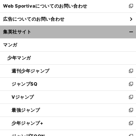
Web Sportivaについてのお問い合わせ
く
新
し
広告についてのお問い合わせ
い
ウ
集英社サイト
ィ
開
ン
く/
マンガ
ド
閉
ウ
じ
少年マンガ
で
る
開
週刊少年ジャンプ
く
新
し
ジャンプSQ
い
新
ウ
し
Vジャンプ
ィ
い
新
ン
ウ
し
最強ジャンプ
ド
ィ
い
新
ウ
ン
ウ
し
少年ジャンプ+
で
ド
ィ
い
新
開
ウ
ン
ウ
し
く