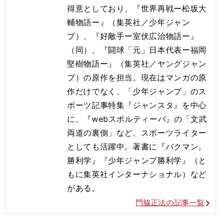
得意としており、『世界再戦ー松坂大
輔物語ー』（集英社／少年ジャン
プ）、『好敵手ー室伏広治物語ー』
（同）、『闘球「元」日本代表ー福岡
堅樹物語ー』（集英社／ヤングジャン
プ）の原作を担当。現在はマンガの原
作だけでなく、「少年ジャンプ」のス
ポーツ記事特集『ジャンスタ』を中心
に、『webスポルティーバ』の「文武
両道の裏側」など、スポーツライター
としても活躍中。著書に『バクマン。
勝利学』『少年ジャンプ勝利学』（と
もに集英社インターナショナル）など
がある。
門脇正法の記事一覧