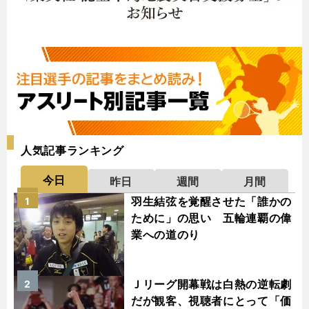
人気記事ランキング
今日
昨日
週間
月間
羽生結弦を覚醒させた「誰かの
1
ために」の思い 五輪連覇の偉
業への道のり
Ｊリーグ開幕戦は白熱の逆転劇
2
だが観客、視聴者にとって「価