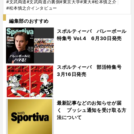
#文武両道
#文武両道の裏側
#東京大学
#東大
#松本慎之介
#松本慎之介インタビュー
編集部のおすすめ
スポルティーバ バレーボール
特集号 Vol.4 6月30日発売
スポルティーバ 部活特集号
3月16日発売
最新記事などのお知らせが届
く プッシュ通知を受け取る方
法について