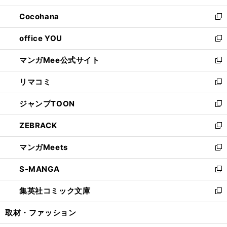
開
ウ
ン
し
Cocohana
く
で
ド
い
新
開
ウ
ウ
し
office YOU
く
で
ィ
い
新
開
ン
ウ
し
マンガMee公式サイト
く
ド
ィ
い
新
ウ
ン
ウ
し
リマコミ
で
ド
ィ
い
新
開
ウ
ン
ウ
し
ジャンプTOON
く
で
ド
ィ
い
新
開
ウ
ン
ウ
し
ZEBRACK
く
で
ド
ィ
い
新
開
ウ
ン
ウ
し
マンガMeets
く
で
ド
ィ
い
新
開
ウ
ン
ウ
し
S-MANGA
く
で
ド
ィ
い
新
開
ウ
ン
ウ
し
集英社コミック文庫
く
で
ド
ィ
い
新
開
ウ
ン
ウ
し
取材・ファッション
く
で
ド
ィ
い
開
ウ
ン
ウ