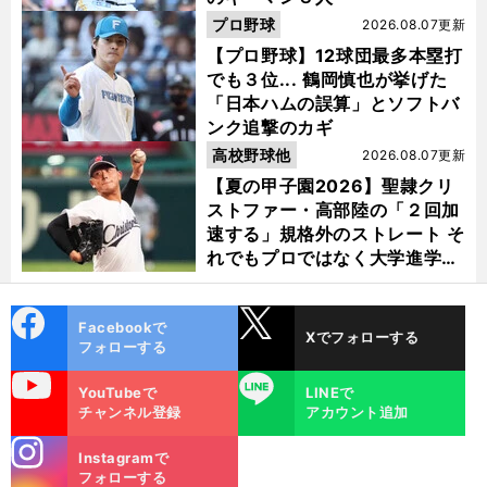
プロ野球
2026.08.07更新
【プロ野球】12球団最多本塁打
でも３位... 鶴岡慎也が挙げた
「日本ハムの誤算」とソフトバ
ンク追撃のカギ
高校野球他
2026.08.07更新
【夏の甲子園2026】聖隷クリ
ストファー・高部陸の「２回加
速する」規格外のストレート そ
れでもプロではなく大学進学を
選ぶ理由
cebo
X
Facebookで
Xでフォローする
ok
フォローする
uTube
LINE
YouTubeで
LINEで
チャンネル登録
アカウント追加
stagra
Instagramで
m
フォローする