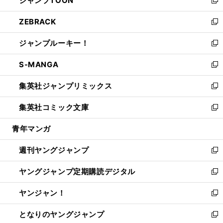
ジャンプTOON
で
ド
ィ
い
新
開
ウ
ン
ウ
し
ZEBRACK
く
で
ド
ィ
い
新
開
ウ
ン
ウ
し
ジャンプルーキー！
く
で
ド
ィ
い
新
開
ウ
ン
ウ
し
S-MANGA
く
で
ド
ィ
い
新
開
ウ
ン
ウ
し
集英社ジャンプリミックス
く
で
ド
ィ
い
新
開
ウ
ン
ウ
し
集英社コミック文庫
く
で
ド
ィ
い
新
開
ウ
ン
ウ
し
青年マンガ
く
で
ド
ィ
い
開
ウ
ン
ウ
週刊ヤングジャンプ
く
で
ド
ィ
新
開
ウ
ン
し
ヤングジャンプ定期購読デジタル
く
で
ド
い
新
開
ウ
ウ
し
ヤンジャン！
く
で
ィ
い
新
開
ン
ウ
し
となりのヤングジャンプ
く
ド
ィ
い
新