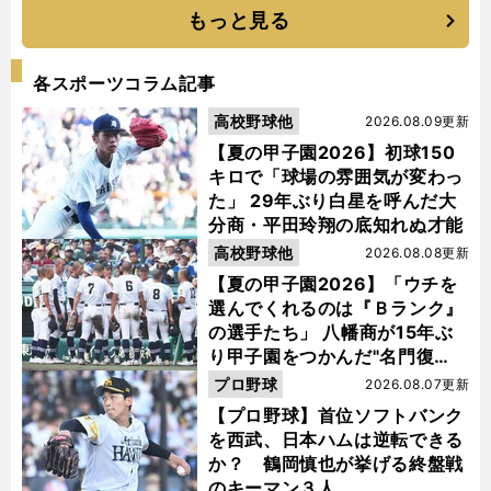
もっと見る
各スポーツコラム記事
独
高校野球他
2026.08.09更新
立リーグで研鑽を積むふたりの強肩捕手
町田隼乙＆大友宗が語るNPBへの思い
【夏の甲子園2026】初球150
キロで「球場の雰囲気が変わっ
た」 29年ぶり白星を呼んだ大
分商・平田玲翔の底知れぬ才能
高校野球他
2026.08.08更新
【夏の甲子園2026】「ウチを
選んでくれるのは『Ｂランク』
の選手たち」 八幡商が15年ぶ
り甲子園をつかんだ"名門復
活"の舞台裏
プロ野球
2026.08.07更新
【プロ野球】首位ソフトバンク
を西武、日本ハムは逆転できる
か？ 鶴岡慎也が挙げる終盤戦
のキーマン３人