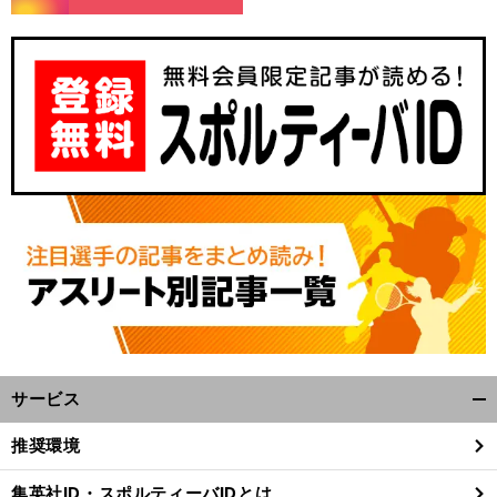
サービス
開
く/
推奨環境
閉
じ
集英社ID・スポルティーバIDとは