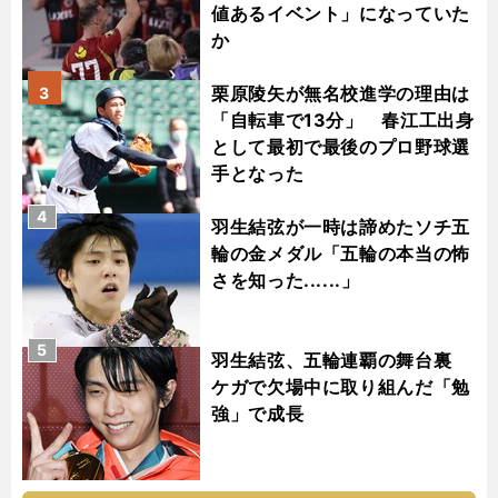
値あるイベント」になっていた
か
栗原陵矢が無名校進学の理由は
3
「自転車で13分」 春江工出身
として最初で最後のプロ野球選
手となった
4
羽生結弦が一時は諦めたソチ五
輪の金メダル「五輪の本当の怖
さを知った......」
5
羽生結弦、五輪連覇の舞台裏
ケガで欠場中に取り組んだ「勉
強」で成長