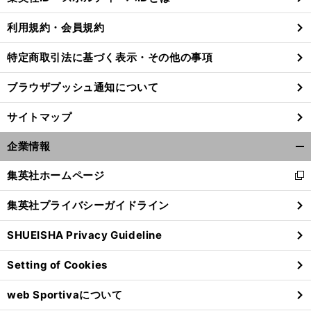
る
利用規約・会員規約
特定商取引法に基づく表示・その他の事項
ブラウザプッシュ通知について
サイトマップ
企業情報
開
く/
集英社ホームページ
新
閉
し
じ
集英社プライバシーガイドライン
い
る
ウ
SHUEISHA Privacy Guideline
ィ
ン
Setting of Cookies
ド
ウ
web Sportivaについて
で
開