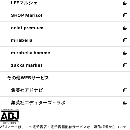
LEEマルシェ
く
で
ド
ィ
い
新
開
ウ
ン
ウ
し
SHOP Marisol
く
で
ド
ィ
い
新
開
ウ
ン
ウ
し
eclat premium
く
で
ド
ィ
い
新
開
ウ
ン
ウ
し
mirabella
く
で
ド
ィ
い
新
開
ウ
ン
ウ
し
mirabella homme
く
で
ド
ィ
い
新
開
ウ
ン
ウ
し
zakka market
く
で
ド
ィ
い
新
開
ウ
ン
ウ
し
その他WEBサービス
く
で
ド
ィ
い
開
ウ
ン
ウ
集英社アドナビ
く
で
ド
ィ
新
開
ウ
ン
し
集英社エディターズ・ラボ
く
で
ド
い
新
開
ウ
ウ
し
く
で
ィ
い
開
ン
ウ
ABJマークは、この電子書店・電子書籍配信サービスが、著作権者からコンテ
く
ド
ィ