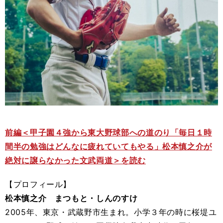
前編＜甲子園４強から東大野球部への道のり「毎日１時
間半の勉強はどんなに疲れていてもやる」松本慎之介が
絶対に譲らなかった文武両道＞を読む
【プロフィール】
松本慎之介 まつもと・しんのすけ
2005年、東京・武蔵野市生まれ。小学３年の時に桜堤ユ