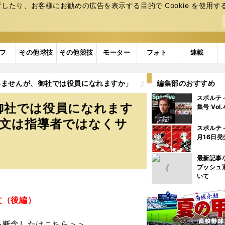
たり、お客様にお勧めの広告を表⽰する⽬的で Cookie を使⽤す
フ
その他球技
その他競技
モーター
フォト
連載
いませんが、御社では役員になれますか」 大阪桐蔭「藤浪世代」の
編集部のおすすめ
スポルテ
御社では役員になれます
集号 Vol
貴文は指導者ではなくサ
スポルテ
月16日発
最新記事
プッシュ
いて
文（後編）
を断念したはこちら＞＞