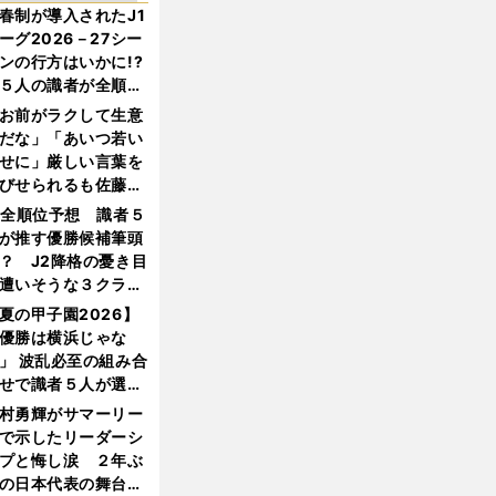
春制が導入されたJ1
ーグ2026－27シー
ンの行方はいかに!?
５人の識者が全順位
大胆予想
お前がラクして生意
だな」「あいつ若い
せに」厳しい言葉を
びせられるも佐藤慎
郎が貫いた誇りとフ
1全順位予想 識者５
ンへの思い
が推す優勝候補筆頭
？ J2降格の憂き目
遭いそうな３クラブ
は？
夏の甲子園2026】
優勝は横浜じゃな
」 波乱必至の組み合
せで識者５人が選ん
優勝校はここだ！
村勇輝がサマーリー
で示したリーダーシ
プと悔し涙 ２年ぶ
の日本代表の舞台を