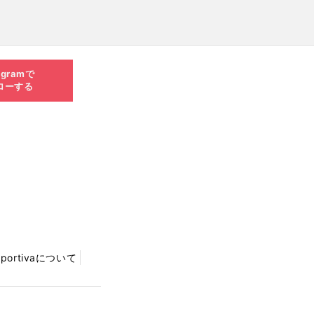
agramで
ローする
Sportivaについて