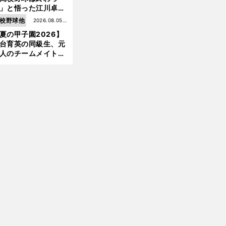
」と悟った江川卓の
え投手は、公式戦わ
校野球他
2026.08.05更
か16イニングの登板
夏の甲子園2026】
新
大洋から２位指名を
台育英の同級生、元
けた
人のチームメイト、
師と教え子...聖地で
差する運命の再会
」
前