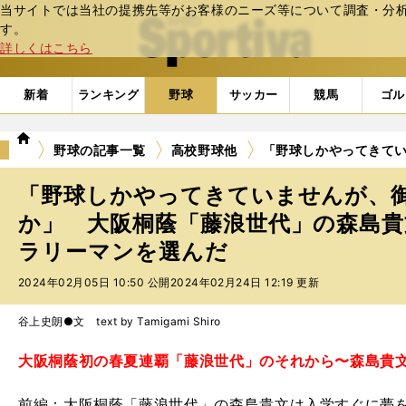
当サイトでは当社の提携先等がお客様のニーズ等について調査・分析し
web Sportiva (webスポルティーバ)
す。
詳しくはこちら
新着
ランキング
野球
サッカー
競馬
ゴル
we
野球の記事一覧
高校野球他
「野球しかやってきて
b
ス
「野球しかやってきていませんが、
ポ
ル
か」 大阪桐蔭「藤浪世代」の森島
テ
ラリーマンを選んだ
ィ
ー
2024年02月05日 10:50 公開
2024年02月24日 12:19 更新
バ
谷上史朗●文 text by Tamigami Shiro
大阪桐蔭初の春夏連覇「藤浪世代」のそれから〜森島貴
前編：大阪桐蔭「藤浪世代」の森島貴文は入学すぐに夢