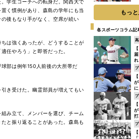
。学生コーチへの転身だ。関西大で
糧
は
を置く慣例があり、森島の学年にも当
もっと
その後もなり手がなく、空席が続い
各スポーツコラム記
高
ちは強くあったが、どうすることが
【
「適任やろう」と即答だった。
届
れ
球部は例年150人前後の大所帯だ
巡
プ
ス
【
が
に
を引き受けた。幽霊部員が増えてもい
5
プ
な
【
が
組み立て、メンバーを選び、チーム
打
きたと振り返ることがあった。森島も
ー
プ
の
。
【
っ
「