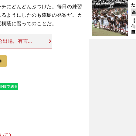
た
チにどんどんぶつけた。毎日の練習
控
高
れるようにしたのも森島の発案だ。カ
ず
【
で
阪桐蔭に習ってのことだ。
仙
受
巨
恩
会出場。有言実
交
としての経験も
いていると、教
次
LINEで送る
ついて