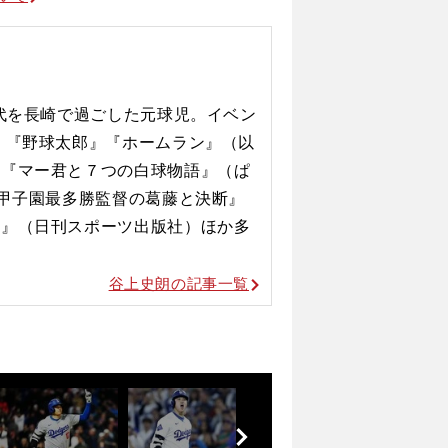
時代を長崎で過ごした元球児。イベン
。『野球太郎』『ホームラン』（以
に『マー君と７つの白球物語』（ぱ
仁甲子園最多勝監督の葛藤と決断』
人』（日刊スポーツ出版社）ほか多
谷上史朗の記事一覧
前
へ