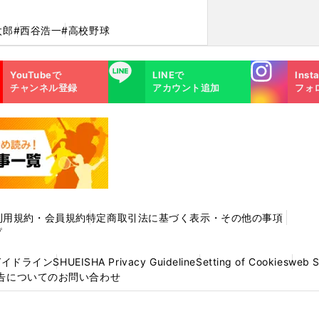
太郎
#西谷浩一
#高校野球
Instagra
LINE
YouTubeで
LINEで
Inst
m
チャンネル登録
アカウント追加
フォ
利用規約・会員規約
特定商取引法に基づく表示・その他の事項
プ
ガイドライン
SHUEISHA Privacy Guideline
Setting of Cookies
web 
告についてのお問い合わせ