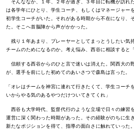
そんななか、１年、２年が過ぎ、３年目に転機が訪れた
は各学年にひとり、学生コーチ、もしくはマネージャー
初学生コーチがいた。それがある時期から不在になり、
た。そこへ首脳陣から声がかかった。
残り１年あまり、プレーヤーとしてまっとうしたい気持
チームのためになるのか。考え悩み、西谷に相談すると
信頼する西谷からのひと言で迷いは消えた。関西大の野
が、選手を前にした初めてのあいさつで森島は言った。
「オレはチームを神宮に連れて行きたくて、学生コーチ
いからやる気のあるやつだけついてきてくれ」
西谷も大学時代、監督代行のような立場で日々の練習を
運営に深く関わった時期があった。その経験がのちに生
新たなポジションを得て、指導の面白さに触れていった