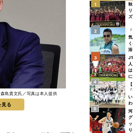
秋
1
リ
ズ
を
「
2
気
く
浴
太
J
3
ァ
人
は
に
4
と
【
「
く森島貴文氏／写真は本人提供
い
わ
を見る
5
だ
河
グ
ッ
り