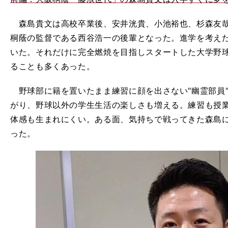
森島貴文は高校卒業後、安井洸貴、小池裕也、杉森友哉
桐蔭の監督である西谷浩一の後輩となった。進学を考え
いた。それだけに完全燃焼を目指しスタートした大学野
ることも多くあった。
野球部に籍を置いたまま練習に顔を出さない"幽霊部員
がり、野球以外の学生生活の楽しさも増える。練習も授
体感も生まれにくい。ある面、気持ちで戦ってきた森島
った。