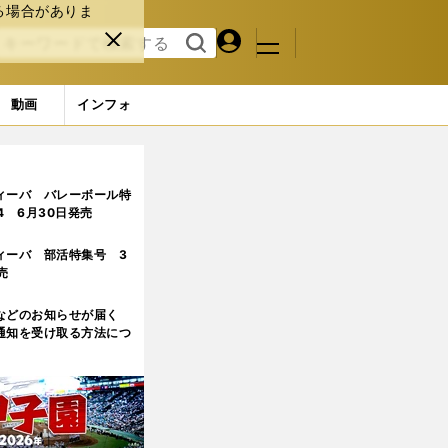
る場合がありま
マイペ
閉じ
検索
メニュ
ー
る
す
ジ
る
動画
インフォ
森島貴文は指導者ではなくサラリーマンを選んだ
ィーバ バレーボール特
.4 6月30日発売
ィーバ 部活特集号 3
売
などのお知らせが届く
通知を受け取る方法につ