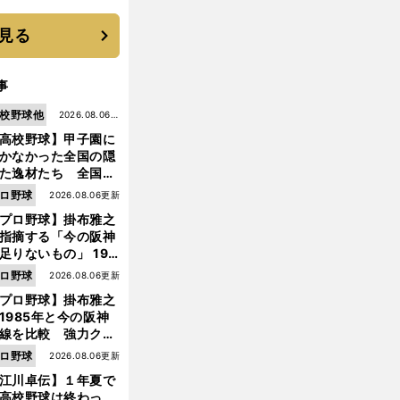
に３年目のNBA挑戦
続く
見る
事
校野球他
2026.08.06更
高校野球】甲子園に
新
かなかった全国の隠
た逸材たち 全国を
って見つけた"幻の
ロ野球
2026.08.06更新
ター候補"たち
プロ野球】掛布雅之
指摘する「今の阪神
足りないもの」 198
年のチームよりもつ
ロ野球
2026.08.06更新
がりを感じない
プロ野球】掛布雅之
1985年と今の阪神
線を比較 強力クリ
ンナップと、チーム
ロ野球
2026.08.06更新
「大きな違い」を語
江川卓伝】１年夏で
た
高校野球は終わっ