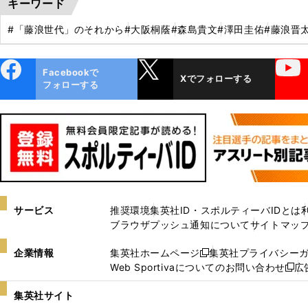
キーワード
#「藤浪世代」のそれから
#大阪桐蔭
#森島貴文
#澤田圭佑
#藤浪晋
ebo
X
YouTube
Facebookで
Xでフォローする
ok
フォローする
サービス
推奨環境
集英社ID・スポルティーバIDとは
ブラウザプッシュ通知について
サイトマッ
企業情報
集英社ホームページ
集英社プライバシー
新
Web Sportivaについてのお問い合わせ
広
し
新
い
し
集英社サイト
ウ
い