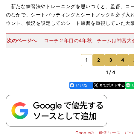
新たな練習法やトレーニングを思いつくと、監督、コー
のなかで、シートバッティングとシートノックを必ず入
ウント、状況を設定してのシート練習を重視していた大
次のページへ
コーチ２年目の4年秋、チームは神宮大
行の形となり、自らの大学生活を締めくくった。指導者
積み、西谷の歩みとの重なりも感じながら森島の話を聞
員、指導者への道は考え
1
2
3
4
のページへ
1 / 4
いいね
Xでポストする
line
faceboo
x
k
」
藤
」
と
Googleの「優先ソース」に