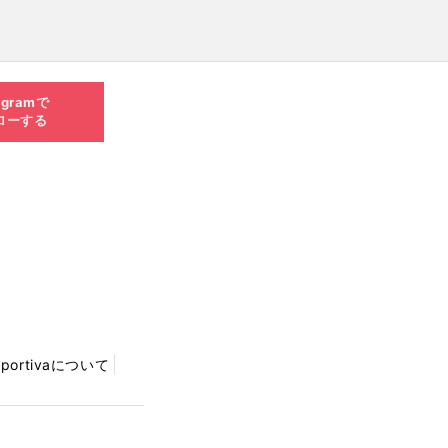
agramで
ローする
Sportivaについて