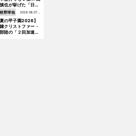
慎也が挙げた「日本
ムの誤算」とソフト
校野球他
2026.08.07更
ンク追撃のカギ
夏の甲子園2026】
新
隷クリストファー・
部陸の「２回加速す
」規格外のストレー
 それでもプロではな
大学進学を選ぶ理由
前