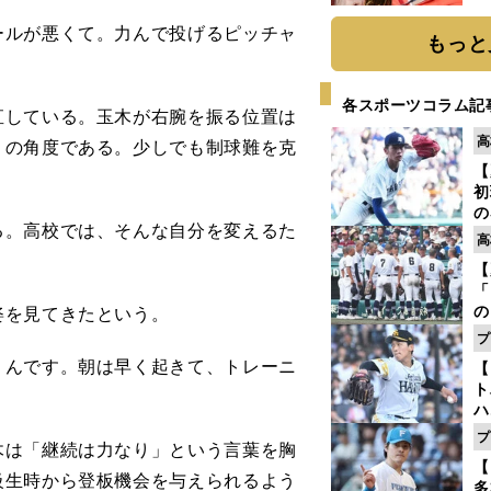
ールが悪くて。力んで投げるピッチャ
もっと
各スポーツコラム記
している。玉木が右腕を振る位置は
高
」の角度である。少しでも制球難を克
【
初
の
。高校では、そんな自分を変えるた
2
高
だ
【
底
「
の
姿を見てきたという。
手
プ
年
くんです。朝は早く起きて、トレーニ
【
だ
ト
ハ
プ
は「継続は力なり」という言葉を胸
盤
【
級生時から登板機会を与えられるよう
多