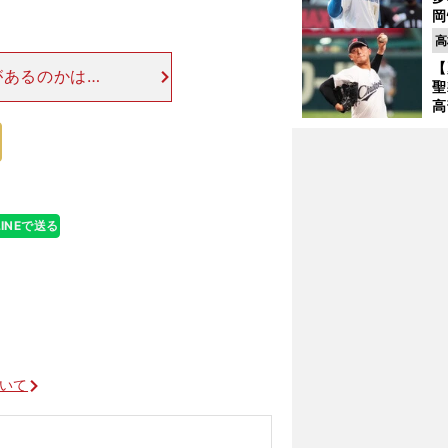
岡
ハ
高
バ
【
があるのかはわ
聖
いいのか？』と
高
なできつい練習
る
ト
く
LINEで送る
ついて
！