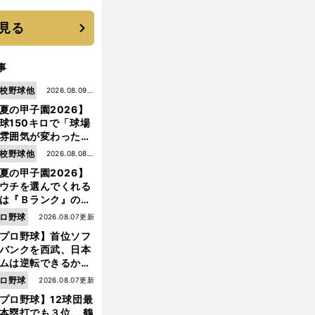
見る
事
校野球他
2026.08.09更
夏の甲子園2026】
新
球150キロで「球場
雰囲気が変わった」
9年ぶり白星を呼ん
校野球他
2026.08.08更
大分商・平田玲翔の
夏の甲子園2026】
新
知れぬ才能
ウチを選んでくれる
は『Ｂランク』の選
たち」 八幡商が15
ロ野球
2026.08.07更新
ぶり甲子園をつかん
プロ野球】首位ソフ
"名門復活"の舞台裏
バンクを西武、日本
ムは逆転できるか？
鶴岡慎也が挙げる終
ロ野球
2026.08.07更新
戦のキーマン３人
プロ野球】12球団最
本塁打でも３位... 鶴