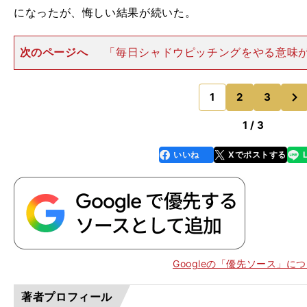
になったが、悔しい結果が続いた。
次のページへ
「毎日シャドウピッチングをやる意味
かりません。でも、結果が出ない悔しさと『このままで
いう思いで続けました。冬場は走り込みとか投手陣みん
次
をやって、『これだけやっ
1
2
3
のページへ
1 / 3
いいね
Xでポストする
line
faceboo
x
k
Googleの「優先ソース」に
著者プロフィール
・