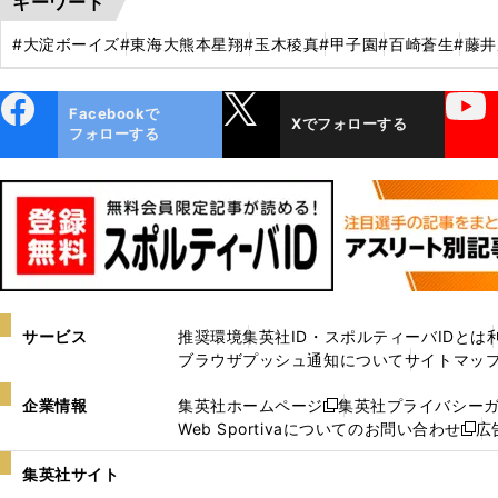
キーワード
#大淀ボーイズ
#東海大熊本星翔
#玉木稜真
#甲子園
#百崎蒼生
#藤
ebo
X
YouTube
Facebookで
Xでフォローする
ok
フォローする
サービス
推奨環境
集英社ID・スポルティーバIDとは
ブラウザプッシュ通知について
サイトマッ
企業情報
集英社ホームページ
集英社プライバシー
新
Web Sportivaについてのお問い合わせ
広
し
新
い
し
集英社サイト
ウ
い