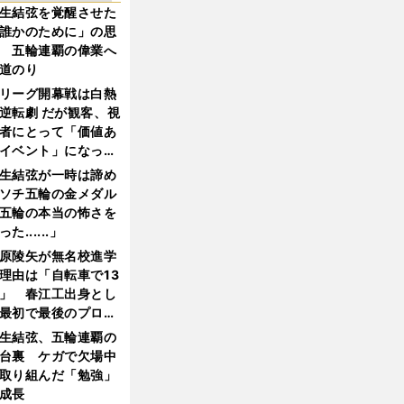
生結弦を覚醒させた
誰かのために」の思
 五輪連覇の偉業へ
道のり
リーグ開幕戦は白熱
逆転劇 だが観客、視
者にとって「価値あ
イベント」になって
たか
生結弦が一時は諦め
ソチ五輪の金メダル
五輪の本当の怖さを
った......」
原陵矢が無名校進学
理由は「自転車で13
」 春江工出身とし
最初で最後のプロ野
選手となった
生結弦、五輪連覇の
台裏 ケガで欠場中
取り組んだ「勉強」
成長