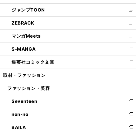
開
ウ
ン
ウ
し
ジャンプTOON
く
で
ド
ィ
い
新
開
ウ
ン
ウ
し
ZEBRACK
く
で
ド
ィ
い
新
開
ウ
ン
ウ
し
マンガMeets
く
で
ド
ィ
い
新
開
ウ
ン
ウ
し
S-MANGA
く
で
ド
ィ
い
新
開
ウ
ン
ウ
し
集英社コミック文庫
く
で
ド
ィ
い
新
開
ウ
ン
ウ
し
取材・ファッション
く
で
ド
ィ
い
開
ウ
ン
ウ
ファッション・美容
く
で
ド
ィ
開
ウ
ン
Seventeen
く
で
ド
新
開
ウ
し
non-no
く
で
い
新
開
ウ
し
BAILA
く
ィ
い
新
ン
ウ
し