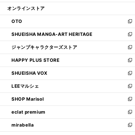
開
ン
ウ
オンラインストア
く
ド
ィ
ウ
ン
OTO
で
ド
新
開
ウ
し
SHUEISHA MANGA-ART HERITAGE
く
で
い
新
開
ウ
し
ジャンプキャラクターズストア
く
ィ
い
新
ン
ウ
し
HAPPY PLUS STORE
ド
ィ
い
新
ウ
ン
ウ
し
SHUEISHA VOX
で
ド
ィ
い
新
開
ウ
ン
ウ
し
LEEマルシェ
く
で
ド
ィ
い
新
開
ウ
ン
ウ
し
SHOP Marisol
く
で
ド
ィ
い
新
開
ウ
ン
ウ
し
eclat premium
く
で
ド
ィ
い
新
開
ウ
ン
ウ
し
mirabella
く
で
ド
ィ
い
新
開
ウ
ン
ウ
し