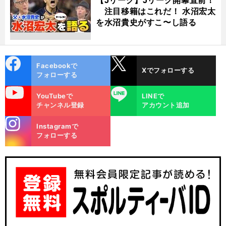
注目移籍はこれだ！ 水沼宏太
を水沼貴史がすこ〜し語る
cebo
X
Facebookで
Xでフォローする
ok
フォローする
uTube
LINE
YouTubeで
LINEで
チャンネル登録
アカウント追加
stagra
Instagramで
m
フォローする