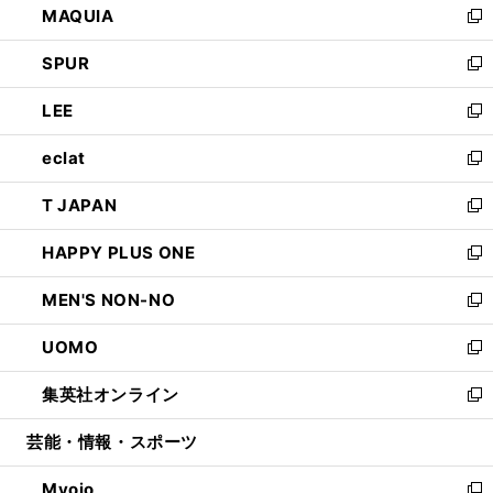
MAQUIA
ド
ィ
い
新
ウ
ン
ウ
し
SPUR
で
ド
ィ
い
新
開
ウ
ン
ウ
し
LEE
く
で
ド
ィ
い
新
開
ウ
ン
ウ
し
eclat
く
で
ド
ィ
い
新
開
ウ
ン
ウ
し
T JAPAN
く
で
ド
ィ
い
新
開
ウ
ン
ウ
し
HAPPY PLUS ONE
く
で
ド
ィ
い
新
開
ウ
ン
ウ
し
MEN'S NON-NO
く
で
ド
ィ
い
新
開
ウ
ン
ウ
し
UOMO
く
で
ド
ィ
い
新
開
ウ
ン
ウ
し
集英社オンライン
く
で
ド
ィ
い
新
開
ウ
ン
ウ
し
芸能・情報・スポーツ
く
で
ド
ィ
い
開
ウ
ン
ウ
Myojo
く
で
ド
ィ