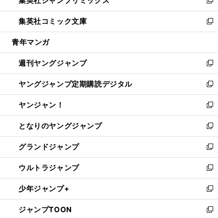
集英社ジャンプリミックス
で
ド
ィ
い
新
開
ウ
ン
ウ
し
集英社コミック文庫
く
で
ド
ィ
い
新
開
ウ
ン
ウ
し
青年マンガ
く
で
ド
ィ
い
開
ウ
ン
ウ
週刊ヤングジャンプ
く
で
ド
ィ
新
開
ウ
ン
し
ヤングジャンプ定期購読デジタル
く
で
ド
い
新
開
ウ
ウ
し
ヤンジャン！
く
で
ィ
い
新
開
ン
ウ
し
となりのヤングジャンプ
く
ド
ィ
い
新
ウ
ン
ウ
し
グランドジャンプ
で
ド
ィ
い
新
開
ウ
ン
ウ
し
ウルトラジャンプ
く
で
ド
ィ
い
新
開
ウ
ン
ウ
し
少年ジャンプ+
く
で
ド
ィ
い
新
開
ウ
ン
ウ
し
ジャンプTOON
く
で
ド
ィ
い
新