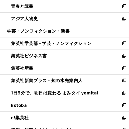
ウ
ン
ウ
し
青春と読書
で
ド
ィ
い
新
開
ウ
ン
ウ
し
アジア人物史
く
で
ド
ィ
い
新
開
ウ
ン
ウ
し
学芸・ノンフィクション・新書
く
で
ド
ィ
い
開
ウ
ン
ウ
集英社学芸部 - 学芸・ノンフィクション
く
で
ド
ィ
新
開
ウ
ン
し
集英社ビジネス書
く
で
ド
い
新
開
ウ
ウ
し
集英社新書
く
で
ィ
い
新
開
ン
ウ
し
集英社新書プラス - 知の水先案内人
く
ド
ィ
い
新
ウ
ン
ウ
し
1日5分で、明日は変わる よみタイ yomitai
で
ド
ィ
い
新
開
ウ
ン
ウ
し
kotoba
く
で
ド
ィ
い
新
開
ウ
ン
ウ
し
e!集英社
く
で
ド
ィ
い
新
開
ウ
ン
ウ
し