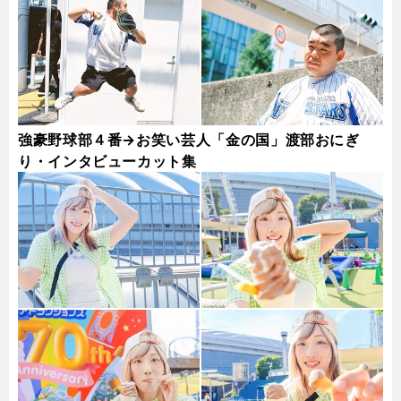
強豪野球部４番→お笑い芸人「金の国」渡部おにぎ
り・インタビューカット集