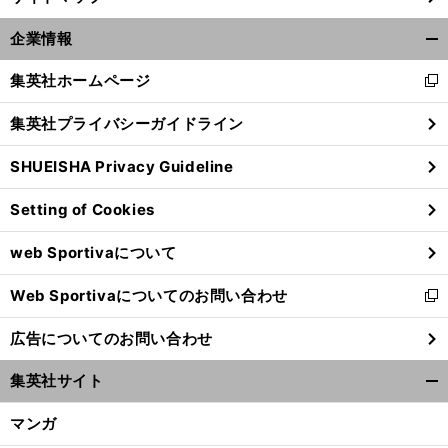
企業情報
開
く/
集英社ホームページ
新
閉
し
じ
集英社プライバシーガイドライン
い
る
ウ
SHUEISHA Privacy Guideline
ィ
ン
Setting of Cookies
ド
ウ
web Sportivaについて
で
開
Web Sportivaについてのお問い合わせ
く
新
し
広告についてのお問い合わせ
い
ウ
集英社サイト
ィ
開
ン
く/
マンガ
ド
閉
ウ