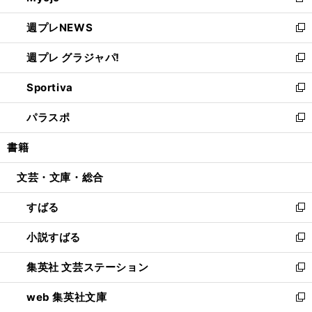
新
開
ウ
ン
し
週プレNEWS
く
で
ド
い
新
開
ウ
ウ
し
週プレ グラジャパ!
く
で
ィ
い
新
開
ン
ウ
し
Sportiva
く
ド
ィ
い
新
ウ
ン
ウ
し
パラスポ
で
ド
ィ
い
新
開
ウ
ン
ウ
し
書籍
く
で
ド
ィ
い
開
ウ
ン
ウ
文芸・文庫・総合
く
で
ド
ィ
開
ウ
ン
すばる
く
で
ド
新
開
ウ
し
小説すばる
く
で
い
新
開
ウ
し
集英社 文芸ステーション
く
ィ
い
新
ン
ウ
し
web 集英社文庫
ド
ィ
い
新