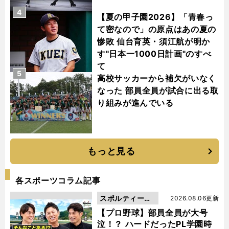
4
【夏の甲子園2026】「青春っ
て密なので」の原点はあの夏の
惨敗 仙台育英・須江航が明か
す"日本一1000日計画"のすべ
て
5
高校サッカーから補欠がいなく
なった 部員全員が試合に出る取
り組みが進んでいる
もっと見る
各スポーツコラム記事
スポルティーバ
2026.08.06更新
動画
【プロ野球】部員全員が大号
泣！？ ハードだったPL学園時