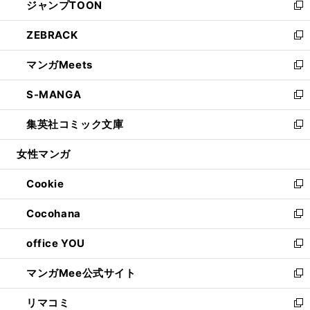
ジャンプTOON
く
で
ド
ィ
い
新
開
ウ
ン
ウ
し
ZEBRACK
く
で
ド
ィ
い
新
開
ウ
ン
ウ
し
マンガMeets
く
で
ド
ィ
い
新
開
ウ
ン
ウ
し
S-MANGA
く
で
ド
ィ
い
新
開
ウ
ン
ウ
し
集英社コミック文庫
く
で
ド
ィ
い
新
開
ウ
ン
ウ
し
女性マンガ
く
で
ド
ィ
い
開
ウ
ン
ウ
Cookie
く
で
ド
ィ
新
開
ウ
ン
し
Cocohana
く
で
ド
い
新
開
ウ
ウ
し
office YOU
く
で
ィ
い
新
開
ン
ウ
し
マンガMee公式サイト
く
ド
ィ
い
新
ウ
ン
ウ
し
リマコミ
で
ド
ィ
い
新