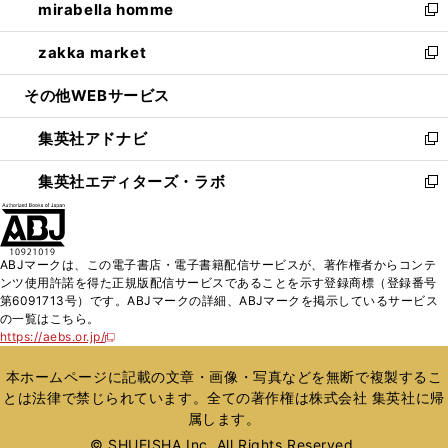
mirabella homme
く
で
ド
ィ
い
新
開
ウ
ン
ウ
し
zakka market
く
で
ド
ィ
い
新
開
ウ
ン
ウ
し
その他WEBサービス
く
で
ド
ィ
い
開
ウ
ン
ウ
集英社アドナビ
く
で
ド
ィ
新
開
ウ
ン
し
集英社エディターズ・ラボ
く
で
ド
い
新
開
ウ
ウ
し
く
で
ィ
い
開
ン
ウ
ABJマークは、この電子書店・電子書籍配信サービスが、著作権者からコンテ
く
ド
ィ
ンツ使用許諾を得た正規版配信サービスであることを示す登録商標（登録番号
ウ
ン
第6091713号）です。ABJマークの詳細、ABJマークを掲示しているサービス
で
ド
の一覧はこちら。
開
ウ
https://aebs.or.jp/
新
く
で
し
い
開
本ホームページに記載の文章・画像・写真などを無断で複製するこ
ウ
く
とは法律で禁じられています。全ての著作権は株式会社 集英社に帰
ィ
属します。
ン
ド
© SHUEISHA Inc. All Rights Reserved.