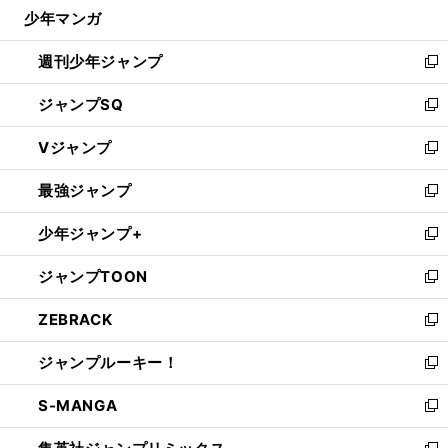
じ
少年マンガ
で
る
開
週刊少年ジャンプ
く
新
し
ジャンプSQ
い
新
ウ
し
Vジャンプ
ィ
い
新
ン
ウ
し
最強ジャンプ
ド
ィ
い
新
ウ
ン
ウ
し
少年ジャンプ+
で
ド
ィ
い
新
開
ウ
ン
ウ
し
ジャンプTOON
く
で
ド
ィ
い
新
開
ウ
ン
ウ
し
ZEBRACK
く
で
ド
ィ
い
新
開
ウ
ン
ウ
し
ジャンプルーキー！
く
で
ド
ィ
い
新
開
ウ
ン
ウ
し
S-MANGA
く
で
ド
ィ
い
新
開
ウ
ン
ウ
し
く