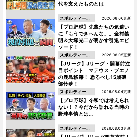
代を支えたものとは
スポルティーバ
2026.08.06更新
動画
【プロ野球】先輩たちの気遣い
に「もうできへんな」。金村義
明＆大塚光二が明かす引退エピ
ソード！
スポルティーバ
2026.08.05更新
動画
【Jリーグ】Jリーグ・開幕前注
目ポイント マテウス・ブエノ
の鹿島移籍！ 恐るべし15歳磯
部怜夢！
スポルティーバ
2026.08.04更新
動画
【プロ野球】令和では考えられ
ない！？今だから語れる当時の
野球事情とは...
スポルティーバ
2026.08.03更新
動画
【Jリーグ】Jリーグ開幕直前！