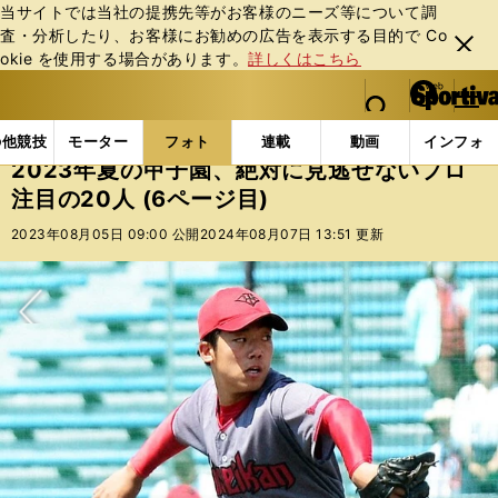
当サイトでは当社の提携先等がお客様のニーズ等について調
査・分析したり、お客様にお勧めの広告を表⽰する⽬的で Co
閉じ
okie を使⽤する場合があります。
詳しくはこちら
る
マイペ
web Sportiva (webスポルティーバ)
検索
メニュ
we
ー
フォトギャラリー
コラムフォト
2023年夏の甲子園
b
ジ
の他競技
モーター
フォト
連載
動画
インフォ
ス
2023年夏の甲子園、絶対に見逃せないプロ
ポ
注目の20人 (6ページ目)
ル
テ
2023年08月05日 09:00 公開
2024年08月07日 13:51 更新
ィ
ー
バ
次へ