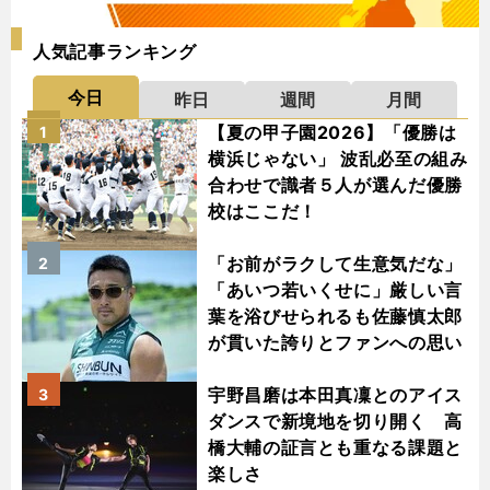
人気記事ランキング
今日
昨日
週間
月間
【夏の甲子園2026】「優勝は
1
横浜じゃない」 波乱必至の組み
合わせで識者５人が選んだ優勝
校はここだ！
「お前がラクして生意気だな」
2
「あいつ若いくせに」厳しい言
葉を浴びせられるも佐藤慎太郎
が貫いた誇りとファンへの思い
宇野昌磨は本田真凜とのアイス
3
ダンスで新境地を切り開く 高
橋大輔の証言とも重なる課題と
楽しさ