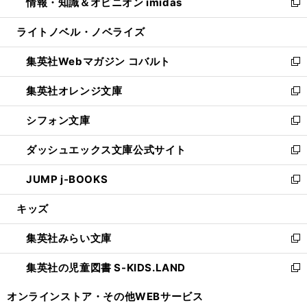
情報・知識＆オピニオン imidas
く
で
ド
ィ
い
新
開
ウ
ン
ウ
し
ライトノベル・ノベライズ
く
で
ド
ィ
い
開
ウ
ン
ウ
集英社Webマガジン コバルト
く
で
ド
ィ
新
開
ウ
ン
し
集英社オレンジ文庫
く
で
ド
い
新
開
ウ
ウ
し
シフォン文庫
く
で
ィ
い
新
開
ン
ウ
し
ダッシュエックス文庫公式サイト
く
ド
ィ
い
新
ウ
ン
ウ
し
JUMP j-BOOKS
で
ド
ィ
い
新
開
ウ
ン
ウ
し
キッズ
く
で
ド
ィ
い
開
ウ
ン
ウ
集英社みらい文庫
く
で
ド
ィ
新
開
ウ
ン
し
集英社の児童図書 S-KIDS.LAND
く
で
ド
い
新
開
ウ
ウ
し
オンラインストア・
その他WEBサービス
く
で
ィ
い