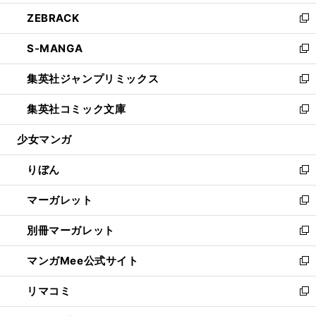
開
ウ
ン
ウ
し
ZEBRACK
く
で
ド
ィ
い
新
開
ウ
ン
ウ
し
S-MANGA
く
で
ド
ィ
い
新
開
ウ
ン
ウ
し
集英社ジャンプリミックス
く
で
ド
ィ
い
新
開
ウ
ン
ウ
し
集英社コミック文庫
く
で
ド
ィ
い
新
開
ウ
ン
ウ
し
少女マンガ
く
で
ド
ィ
い
開
ウ
ン
ウ
りぼん
く
で
ド
ィ
新
開
ウ
ン
し
マーガレット
く
で
ド
い
新
開
ウ
ウ
し
別冊マーガレット
く
で
ィ
い
新
開
ン
ウ
し
マンガMee公式サイト
く
ド
ィ
い
新
ウ
ン
ウ
し
リマコミ
で
ド
ィ
い
新
開
ウ
ン
ウ
し