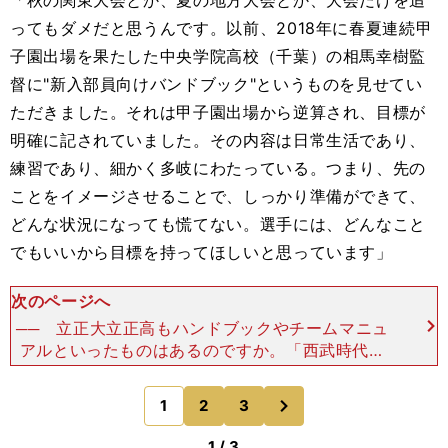
「秋の関東大会とか、夏の地方大会とか、大会だけを追
ってもダメだと思うんです。以前、2018年に春夏連続甲
子園出場を果たした中央学院高校（千葉）の相馬幸樹監
督に"新入部員向けバンドブック"というものを見せてい
ただきました。それは甲子園出場から逆算され、目標が
明確に記されていました。その内容は日常生活であり、
練習であり、細かく多岐にわたっている。つまり、先の
ことをイメージさせることで、しっかり準備ができて、
どんな状況になっても慌てない。選手には、どんなこと
でもいいから目標を持ってほしいと思っています」
次のページへ
── 立正大立正高もハンドブックやチームマニュ
アルといったものはあるのですか。「西武時代に
『ライオンズ必勝法、必敗法』というマニュアルが
あって、コーチが読み上げるものをノートにとって
次
1
2
3
のページへ
いました。たとえ
1 / 3