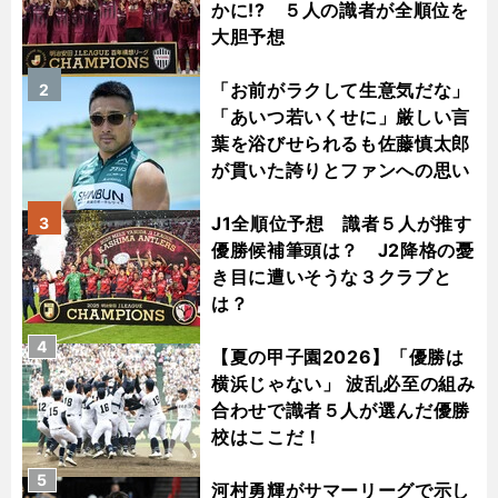
かに!? ５人の識者が全順位を
大胆予想
「お前がラクして生意気だな」
2
「あいつ若いくせに」厳しい言
葉を浴びせられるも佐藤慎太郎
が貫いた誇りとファンへの思い
J1全順位予想 識者５人が推す
3
優勝候補筆頭は？ J2降格の憂
き目に遭いそうな３クラブと
は？
4
【夏の甲子園2026】「優勝は
横浜じゃない」 波乱必至の組み
合わせで識者５人が選んだ優勝
校はここだ！
5
河村勇輝がサマーリーグで示し