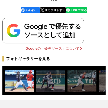
いいね
Xでポストする
LINEで送る
line
faceboo
x
k
Googleの「優先ソース」について
フォトギャラリーを見る