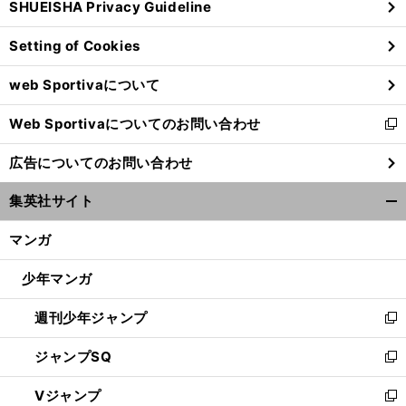
SHUEISHA Privacy Guideline
ィ
ン
Setting of Cookies
ド
ウ
web Sportivaについて
で
開
Web Sportivaについてのお問い合わせ
く
新
し
広告についてのお問い合わせ
い
ウ
集英社サイト
ィ
開
ン
く/
マンガ
ド
閉
ウ
じ
少年マンガ
で
る
開
週刊少年ジャンプ
く
新
し
ジャンプSQ
い
新
ウ
し
Vジャンプ
ィ
い
新