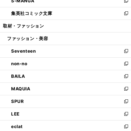
S-MANGA
く
で
ド
ィ
い
新
開
ウ
ン
ウ
し
集英社コミック文庫
く
で
ド
ィ
い
新
開
ウ
ン
ウ
し
取材・ファッション
く
で
ド
ィ
い
開
ウ
ン
ウ
ファッション・美容
く
で
ド
ィ
開
ウ
ン
Seventeen
く
で
ド
新
開
ウ
し
non-no
く
で
い
新
開
ウ
し
BAILA
く
ィ
い
新
ン
ウ
し
MAQUIA
ド
ィ
い
新
ウ
ン
ウ
し
SPUR
で
ド
ィ
い
新
開
ウ
ン
ウ
し
LEE
く
で
ド
ィ
い
新
開
ウ
ン
ウ
し
eclat
く
で
ド
ィ
い
新