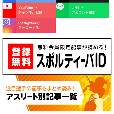
uTube
LINE
YouTubeで
LINEで
チャンネル登録
アカウント追加
stagra
Instagramで
m
フォローする
前
へ