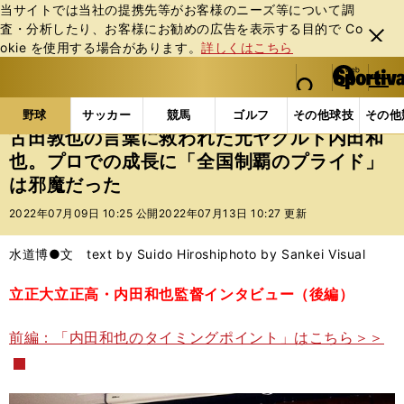
当サイトでは当社の提携先等がお客様のニーズ等について調
査・分析したり、お客様にお勧めの広告を表⽰する⽬的で Co
閉じ
okie を使⽤する場合があります。
詳しくはこちら
る
マイペ
web Sportiva (webスポルティーバ)
検索
メニュ
we
ー
野球の記事一覧
高校野球他
古田敦也の言葉に救わ
b
ジ
野球
サッカー
競馬
ゴルフ
その他球技
その他
ス
古田敦也の言葉に救われた元ヤクルト内田和
ポ
也。プロでの成長に「全国制覇のプライド」
ル
は邪魔だった
テ
ィ
2022年07月09日 10:25 公開
2022年07月13日 10:27 更新
ー
バ
水道博●文 text by Suido Hiroshi
photo by Sankei Visual
立正大立正高・内田和也監督インタビュー（後編）
前編：「内田和也のタイミングポイント」はこちら＞＞