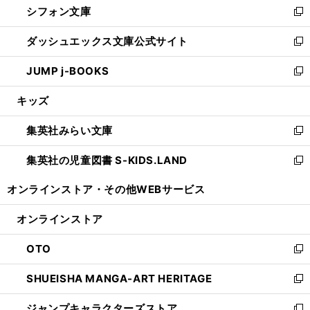
シフォン文庫
く
で
ィ
い
新
開
ン
ウ
し
ダッシュエックス文庫公式サイト
く
ド
ィ
い
新
ウ
ン
ウ
し
JUMP j-BOOKS
で
ド
ィ
い
新
開
ウ
ン
ウ
し
キッズ
く
で
ド
ィ
い
開
ウ
ン
ウ
集英社みらい文庫
く
で
ド
ィ
新
開
ウ
ン
し
集英社の児童図書 S-KIDS.LAND
く
で
ド
い
新
開
ウ
ウ
し
オンラインストア・
その他WEBサービス
く
で
ィ
い
開
ン
ウ
オンラインストア
く
ド
ィ
ウ
ン
OTO
で
ド
新
開
ウ
し
SHUEISHA MANGA-ART HERITAGE
く
で
い
新
開
ウ
し
ジャンプキャラクターズストア
く
ィ