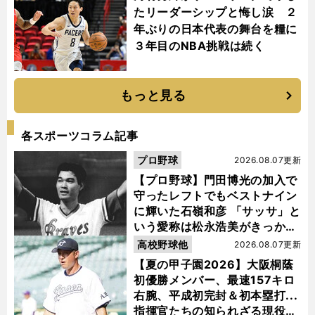
たリーダーシップと悔し涙 ２
年ぶりの日本代表の舞台を糧に
３年目のNBA挑戦は続く
もっと見る
各スポーツコラム記事
プロ野球
2026.08.07更新
【プロ野球】門田博光の加入で
守ったレフトでもベストナイン
に輝いた石嶺和彦 「サッサ」と
いう愛称は松永浩美がきっか
け？
高校野球他
2026.08.07更新
【夏の甲子園2026】大阪桐蔭
初優勝メンバー、最速157キロ
右腕、平成初完封＆初本塁打...
指揮官たちの知られざる現役時