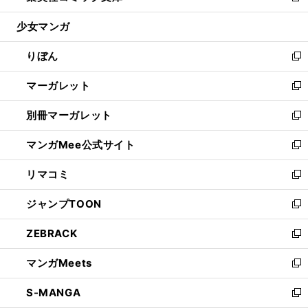
開
ウ
ン
ウ
し
少女マンガ
く
で
ド
ィ
い
開
ウ
ン
ウ
りぼん
く
で
ド
ィ
新
開
ウ
ン
し
マーガレット
く
で
ド
い
新
開
ウ
ウ
し
別冊マーガレット
く
で
ィ
い
新
開
ン
ウ
し
マンガMee公式サイト
く
ド
ィ
い
新
ウ
ン
ウ
し
リマコミ
で
ド
ィ
い
新
開
ウ
ン
ウ
し
ジャンプTOON
く
で
ド
ィ
い
新
開
ウ
ン
ウ
し
ZEBRACK
く
で
ド
ィ
い
新
開
ウ
ン
ウ
し
マンガMeets
く
で
ド
ィ
い
新
開
ウ
ン
ウ
し
S-MANGA
く
で
ド
ィ
い
新
開
ウ