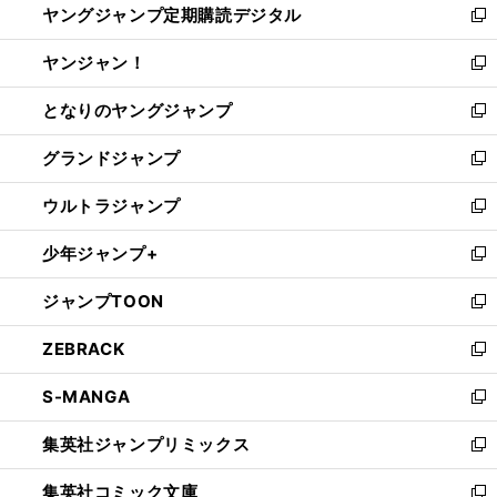
ヤングジャンプ定期購読デジタル
く
で
ド
い
新
開
ウ
ウ
し
ヤンジャン！
く
で
ィ
い
新
開
ン
ウ
し
となりのヤングジャンプ
く
ド
ィ
い
新
ウ
ン
ウ
し
グランドジャンプ
で
ド
ィ
い
新
開
ウ
ン
ウ
し
ウルトラジャンプ
く
で
ド
ィ
い
新
開
ウ
ン
ウ
し
少年ジャンプ+
く
で
ド
ィ
い
新
開
ウ
ン
ウ
し
ジャンプTOON
く
で
ド
ィ
い
新
開
ウ
ン
ウ
し
ZEBRACK
く
で
ド
ィ
い
新
開
ウ
ン
ウ
し
S-MANGA
く
で
ド
ィ
い
新
開
ウ
ン
ウ
し
集英社ジャンプリミックス
く
で
ド
ィ
い
新
開
ウ
ン
ウ
し
集英社コミック文庫
く
で
ド
ィ
い
新