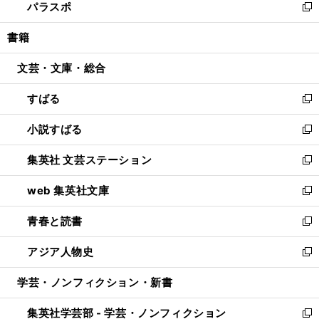
パラスポ
で
ド
ィ
い
新
開
ウ
ン
ウ
し
書籍
く
で
ド
ィ
い
開
ウ
ン
ウ
文芸・文庫・総合
く
で
ド
ィ
開
ウ
ン
すばる
く
で
ド
新
開
ウ
し
小説すばる
く
で
い
新
開
ウ
し
集英社 文芸ステーション
く
ィ
い
新
ン
ウ
し
web 集英社文庫
ド
ィ
い
新
ウ
ン
ウ
し
青春と読書
で
ド
ィ
い
新
開
ウ
ン
ウ
し
アジア人物史
く
で
ド
ィ
い
新
開
ウ
ン
ウ
し
学芸・ノンフィクション・新書
く
で
ド
ィ
い
開
ウ
ン
ウ
集英社学芸部 - 学芸・ノンフィクション
く
で
ド
ィ
新