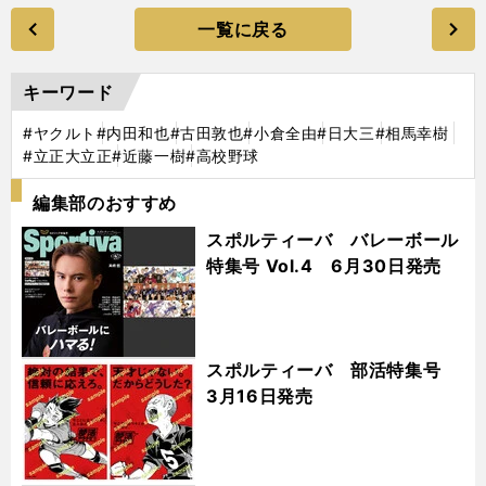
一覧に戻る
キーワード
#ヤクルト
#内田和也
#古田敦也
#小倉全由
#日大三
#相馬幸樹
#立正大立正
#近藤一樹
#高校野球
編集部のおすすめ
スポルティーバ バレーボール
特集号 Vol.4 6月30日発売
スポルティーバ 部活特集号
3月16日発売