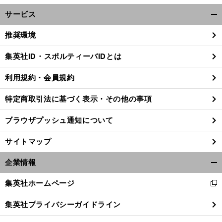
サービス
開
く/
推奨環境
閉
じ
集英社ID・スポルティーバIDとは
る
利用規約・会員規約
特定商取引法に基づく表示・その他の事項
ブラウザプッシュ通知について
サイトマップ
企業情報
開
く/
集英社ホームページ
新
閉
し
じ
集英社プライバシーガイドライン
い
る
ウ