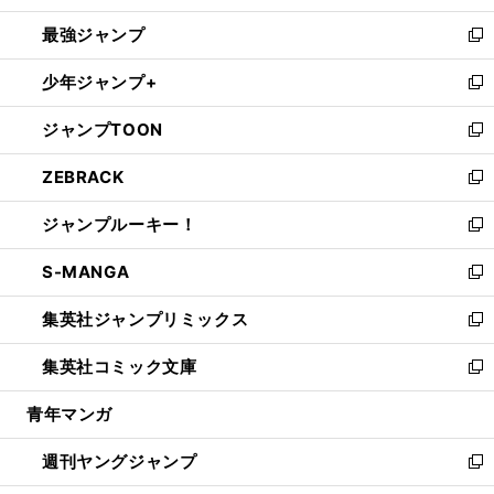
ン
ウ
し
最強ジャンプ
ド
ィ
い
新
ウ
ン
ウ
し
少年ジャンプ+
で
ド
ィ
い
新
開
ウ
ン
ウ
し
ジャンプTOON
く
で
ド
ィ
い
新
開
ウ
ン
ウ
し
ZEBRACK
く
で
ド
ィ
い
新
開
ウ
ン
ウ
し
ジャンプルーキー！
く
で
ド
ィ
い
新
開
ウ
ン
ウ
し
S-MANGA
く
で
ド
ィ
い
新
開
ウ
ン
ウ
し
集英社ジャンプリミックス
く
で
ド
ィ
い
新
開
ウ
ン
ウ
し
集英社コミック文庫
く
で
ド
ィ
い
新
開
ウ
ン
ウ
し
青年マンガ
く
で
ド
ィ
い
開
ウ
ン
ウ
週刊ヤングジャンプ
く
で
ド
ィ
新
開
ウ
ン
し