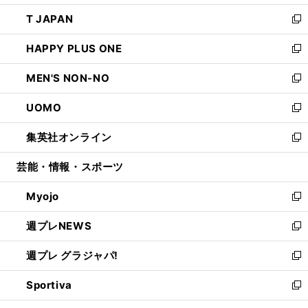
開
ウ
ン
ウ
し
T JAPAN
く
で
ド
ィ
い
新
開
ウ
ン
ウ
し
HAPPY PLUS ONE
く
で
ド
ィ
い
新
開
ウ
ン
ウ
し
MEN'S NON-NO
く
で
ド
ィ
い
新
開
ウ
ン
ウ
し
UOMO
く
で
ド
ィ
い
新
開
ウ
ン
ウ
し
集英社オンライン
く
で
ド
ィ
い
新
開
ウ
ン
ウ
し
芸能・情報・スポーツ
く
で
ド
ィ
い
開
ウ
ン
ウ
Myojo
く
で
ド
ィ
新
開
ウ
ン
し
週プレNEWS
く
で
ド
い
新
開
ウ
ウ
し
週プレ グラジャパ!
く
で
ィ
い
新
開
ン
ウ
し
Sportiva
く
ド
ィ
い
新
ウ
ン
ウ
し