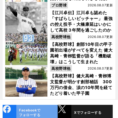
代
プロ野球
2026.08.07更新
【江川卓伝】江川卓も認めた
「すばらしいピッチャー」 最強
の控え投手・大橋康延はいかに
して高校３年間を過ごしたのか
高校野球他
2026.08.07更新
【高校野球】創部10年目の甲子
園初出場がすべてを変えた 健大
高崎・青栁監督が語る「機動破
壊」はこうして生まれた
高校野球他
2026.08.07更新
【高校野球】健大高崎・青栁博
文監督が明かす創部秘話 300
万円の借金、涙の10年間を経て
たどり着いた甲子園
cebo
X
Facebookで
Xでフォローする
ok
フォローする