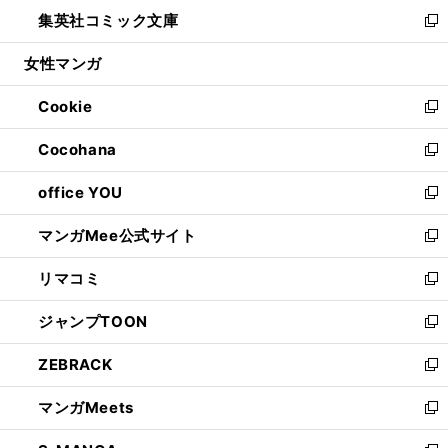
ン
ウ
し
集英社コミック文庫
く
で
ド
ィ
い
新
開
ウ
ン
ウ
し
女性マンガ
く
で
ド
ィ
い
開
ウ
ン
ウ
Cookie
く
で
ド
ィ
新
開
ウ
ン
し
Cocohana
く
で
ド
い
新
開
ウ
ウ
し
office YOU
く
で
ィ
い
新
開
ン
ウ
し
マンガMee公式サイト
く
ド
ィ
い
新
ウ
ン
ウ
し
リマコミ
で
ド
ィ
い
新
開
ウ
ン
ウ
し
ジャンプTOON
く
で
ド
ィ
い
新
開
ウ
ン
ウ
し
ZEBRACK
く
で
ド
ィ
い
新
開
ウ
ン
ウ
し
マンガMeets
く
で
ド
ィ
い
新
開
ウ
ン
ウ
し