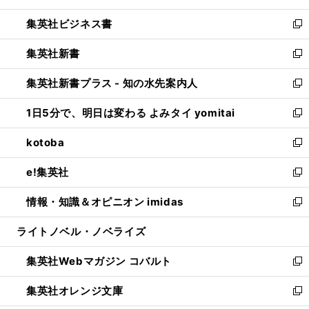
開
ウ
ン
し
集英社ビジネス書
く
で
ド
い
新
開
ウ
ウ
し
集英社新書
く
で
ィ
い
新
開
ン
ウ
し
集英社新書プラス - 知の水先案内人
く
ド
ィ
い
新
ウ
ン
ウ
し
1日5分で、明日は変わる よみタイ yomitai
で
ド
ィ
い
新
開
ウ
ン
ウ
し
kotoba
く
で
ド
ィ
い
新
開
ウ
ン
ウ
し
e!集英社
く
で
ド
ィ
い
新
開
ウ
ン
ウ
し
情報・知識＆オピニオン imidas
く
で
ド
ィ
い
新
開
ウ
ン
ウ
し
ライトノベル・ノベライズ
く
で
ド
ィ
い
開
ウ
ン
ウ
集英社Webマガジン コバルト
く
で
ド
ィ
新
開
ウ
ン
し
集英社オレンジ文庫
く
で
ド
い
新
開
ウ
ウ
し