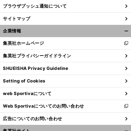
ブラウザプッシュ通知について
前
サイトマップ
へ
企業情報
開
く/
集英社ホームページ
新
閉
し
じ
集英社プライバシーガイドライン
い
る
ウ
SHUEISHA Privacy Guideline
ィ
ン
Setting of Cookies
ド
ウ
web Sportivaについて
で
開
Web Sportivaについてのお問い合わせ
く
新
し
広告についてのお問い合わせ
い
ウ
集英社サイト