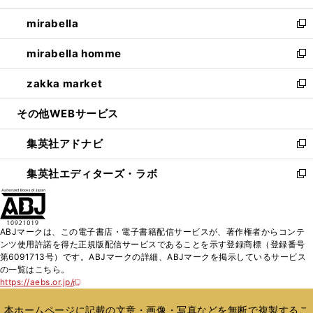
開
ウ
ン
ウ
し
mirabella
く
で
ド
ィ
い
新
開
ウ
ン
ウ
し
mirabella homme
く
で
ド
ィ
い
新
開
ウ
ン
ウ
し
zakka market
く
で
ド
ィ
い
新
開
ウ
ン
ウ
し
その他WEBサービス
く
で
ド
ィ
い
開
ウ
ン
ウ
集英社アドナビ
く
で
ド
ィ
新
開
ウ
ン
し
集英社エディターズ・ラボ
く
で
ド
い
新
開
ウ
ウ
し
く
で
ィ
い
開
ン
ウ
ABJマークは、この電子書店・電子書籍配信サービスが、著作権者からコンテ
く
ド
ィ
ンツ使用許諾を得た正規版配信サービスであることを示す登録商標（登録番号
ウ
ン
第6091713号）です。ABJマークの詳細、ABJマークを掲示しているサービス
で
ド
の一覧はこちら。
開
ウ
https://aebs.or.jp/
新
く
で
し
い
開
本ホームページに記載の文章・画像・写真などを無断で複製するこ