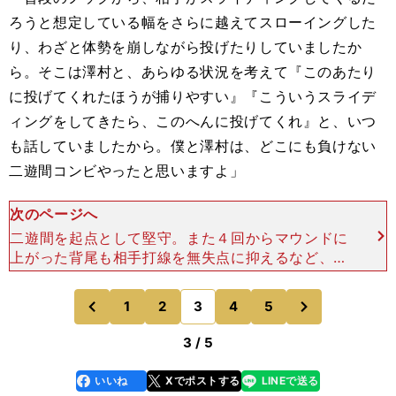
ろうと想定している幅をさらに越えてスローイングした
り、わざと体勢を崩しながら投げたりしていましたか
ら。そこは澤村と、あらゆる状況を考えて『このあたり
に投げてくれたほうが捕りやすい』『こういうスライデ
ィングをしてきたら、このへんに投げてくれ』と、いつ
も話していましたから。僕と澤村は、どこにも負けない
二遊間コンビやったと思いますよ」
次のページへ
二遊間を起点として堅守。また４回からマウンドに
上がった背尾も相手打線を無失点に抑えるなど、大
阪桐蔭ベンチは熱量を保ちながらも冷静に勝機をう
かがうことができた。 ４対５で迎えた８回、反撃
次
1
2
3
4
5
のページへ
のページへ
の口火を切った
前
3 / 5
いいね
Xでポストする
LINEで送る
line
faceboo
x
k