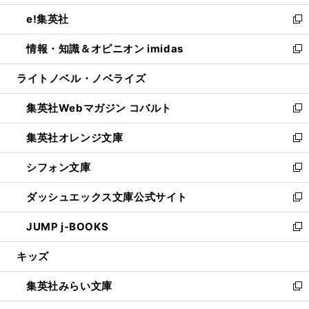
開
ウ
ン
ウ
し
e!集英社
く
で
ド
ィ
い
新
開
ウ
ン
ウ
し
情報・知識＆オピニオン imidas
く
で
ド
ィ
い
新
開
ウ
ン
ウ
し
ライトノベル・ノベライズ
く
で
ド
ィ
い
開
ウ
ン
ウ
集英社Webマガジン コバルト
く
で
ド
ィ
新
開
ウ
ン
し
集英社オレンジ文庫
く
で
ド
い
新
開
ウ
ウ
し
シフォン文庫
く
で
ィ
い
新
開
ン
ウ
し
ダッシュエックス文庫公式サイト
く
ド
ィ
い
新
ウ
ン
ウ
し
JUMP j-BOOKS
で
ド
ィ
い
新
開
ウ
ン
ウ
し
キッズ
く
で
ド
ィ
い
開
ウ
ン
ウ
集英社みらい文庫
く
で
ド
ィ
新
開
ウ
ン
し