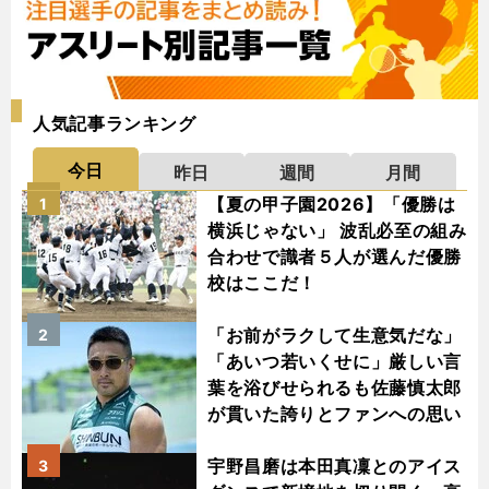
人気記事ランキング
今日
昨日
週間
月間
【夏の甲子園2026】「優勝は
1
横浜じゃない」 波乱必至の組み
合わせで識者５人が選んだ優勝
校はここだ！
「お前がラクして生意気だな」
2
「あいつ若いくせに」厳しい言
葉を浴びせられるも佐藤慎太郎
が貫いた誇りとファンへの思い
宇野昌磨は本田真凜とのアイス
3