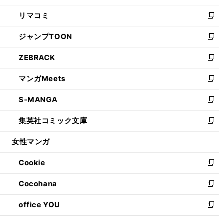
ウ
ン
ウ
し
リマコミ
で
ド
ィ
い
新
開
ウ
ン
ウ
し
ジャンプTOON
く
で
ド
ィ
い
新
開
ウ
ン
ウ
し
ZEBRACK
く
で
ド
ィ
い
新
開
ウ
ン
ウ
し
マンガMeets
く
で
ド
ィ
い
新
開
ウ
ン
ウ
し
S-MANGA
く
で
ド
ィ
い
新
開
ウ
ン
ウ
し
集英社コミック文庫
く
で
ド
ィ
い
新
開
ウ
ン
ウ
し
女性マンガ
く
で
ド
ィ
い
開
ウ
ン
ウ
Cookie
く
で
ド
ィ
新
開
ウ
ン
し
Cocohana
く
で
ド
い
新
開
ウ
ウ
し
office YOU
く
で
ィ
い
新
開
ン
ウ
し