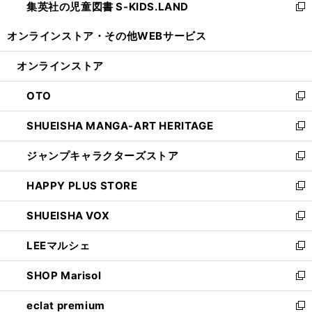
集英社の児童図書 S-KIDS.LAND
く
で
ド
い
新
開
ウ
ウ
し
オンラインストア・
その他WEBサービス
く
で
ィ
い
開
ン
ウ
オンラインストア
く
ド
ィ
ウ
ン
OTO
で
ド
新
開
ウ
し
SHUEISHA MANGA-ART HERITAGE
く
で
い
新
開
ウ
し
ジャンプキャラクターズストア
く
ィ
い
新
ン
ウ
し
HAPPY PLUS STORE
ド
ィ
い
新
ウ
ン
ウ
し
SHUEISHA VOX
で
ド
ィ
い
新
開
ウ
ン
ウ
し
LEEマルシェ
く
で
ド
ィ
い
新
開
ウ
ン
ウ
し
SHOP Marisol
く
で
ド
ィ
い
新
開
ウ
ン
ウ
し
eclat premium
く
で
ド
ィ
い
新