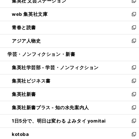
集英社 文芸ステーション
く
ィ
い
新
ン
ウ
し
web 集英社文庫
ド
ィ
い
新
ウ
ン
ウ
し
青春と読書
で
ド
ィ
い
新
開
ウ
ン
ウ
し
アジア人物史
く
で
ド
ィ
い
新
開
ウ
ン
ウ
し
学芸・ノンフィクション・新書
く
で
ド
ィ
い
開
ウ
ン
ウ
集英社学芸部 - 学芸・ノンフィクション
く
で
ド
ィ
新
開
ウ
ン
し
集英社ビジネス書
く
で
ド
い
新
開
ウ
ウ
し
集英社新書
く
で
ィ
い
新
開
ン
ウ
し
集英社新書プラス - 知の水先案内人
く
ド
ィ
い
新
ウ
ン
ウ
し
1日5分で、明日は変わる よみタイ yomitai
で
ド
ィ
い
新
開
ウ
ン
ウ
し
kotoba
く
で
ド
ィ
い
新