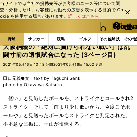
当サイトでは当社の提携先等がお客様のニーズ等について調
査・分析したり、お客様にお勧めの広告を表⽰する⽬的で Co
閉じ
okie を使⽤する場合があります。
詳しくはこちら
る
マイペ
web Sportiva (webスポルティーバ)
検索
メニュ
we
ー
野球の記事一覧
高校野球他
大阪桐蔭の「絶対に負
b
ジ
野球
サッカー
競馬
ゴルフ
その他球技
その他
ス
大阪桐蔭の「絶対に負けられない戦い」は乱
ポ
闘寸前の遺恨試合になった (3ページ目)
ル
テ
2021年05月16日 10:48 公開
2021年05月16日 15:02 更新
ィ
ー
田口元義●文 text by Taguchi Genki
バ
photo by Okazawa Katsuro
「低い」と見逃したボールを、ストライクとコールされ2
ストライク。そして「前より少し低いから、今度こそボ
ールや」と見送ったボールもストライクと判定された。
不本意な三振に、玉山が憤慨する。