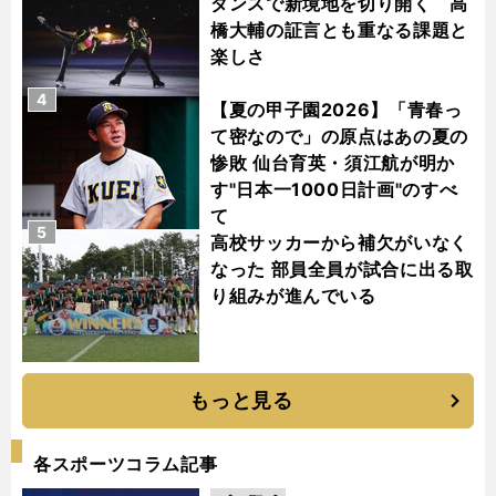
ダンスで新境地を切り開く 高
橋大輔の証言とも重なる課題と
楽しさ
4
【夏の甲子園2026】「青春っ
て密なので」の原点はあの夏の
惨敗 仙台育英・須江航が明か
す"日本一1000日計画"のすべ
て
5
高校サッカーから補欠がいなく
なった 部員全員が試合に出る取
り組みが進んでいる
もっと見る
各スポーツコラム記事