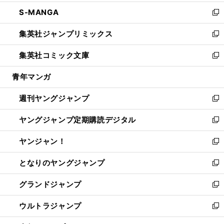
開
ウ
ン
ウ
し
S-MANGA
く
で
ド
ィ
い
新
開
ウ
ン
ウ
し
集英社ジャンプリミックス
く
で
ド
ィ
い
新
開
ウ
ン
ウ
し
集英社コミック文庫
く
で
ド
ィ
い
新
開
ウ
ン
ウ
し
青年マンガ
く
で
ド
ィ
い
開
ウ
ン
ウ
週刊ヤングジャンプ
く
で
ド
ィ
新
開
ウ
ン
し
ヤングジャンプ定期購読デジタル
く
で
ド
い
新
開
ウ
ウ
し
ヤンジャン！
く
で
ィ
い
新
開
ン
ウ
し
となりのヤングジャンプ
く
ド
ィ
い
新
ウ
ン
ウ
し
グランドジャンプ
で
ド
ィ
い
新
開
ウ
ン
ウ
し
ウルトラジャンプ
く
で
ド
ィ
い
新
開
ウ
ン
ウ
し