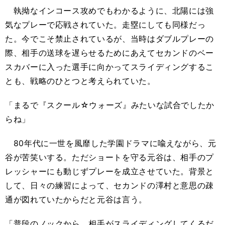
執拗なインコース攻めでもわかるように、北陽には強
気なプレーで応戦されていた。走塁にしても同様だっ
た。今でこそ禁止されているが、当時はダブルプレーの
際、相手の送球を遅らせるためにあえてセカンドのベー
スカバーに入った選手に向かってスライディングするこ
とも、戦略のひとつと考えられていた。
「まるで『スクール☆ウォーズ』みたいな試合でしたか
らね」
80年代に一世を風靡した学園ドラマに喩えながら、元
谷が苦笑いする。ただショートを守る元谷は、相手のプ
レッシャーにも動じずプレーを成立させていた。背景と
して、日々の練習によって、セカンドの澤村と意思の疎
通が図れていたからだと元谷は言う。
「普段のノックから、相手がスライディングしてくるだ