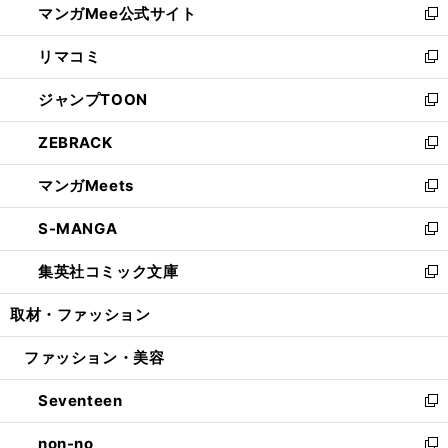
マンガMee公式サイト
く
ド
ィ
い
新
ウ
ン
ウ
し
リマコミ
で
ド
ィ
い
新
開
ウ
ン
ウ
し
ジャンプTOON
く
で
ド
ィ
い
新
開
ウ
ン
ウ
し
ZEBRACK
く
で
ド
ィ
い
新
開
ウ
ン
ウ
し
マンガMeets
く
で
ド
ィ
い
新
開
ウ
ン
ウ
し
S-MANGA
く
で
ド
ィ
い
新
開
ウ
ン
ウ
し
集英社コミック文庫
く
で
ド
ィ
い
新
開
ウ
ン
ウ
し
取材・ファッション
く
で
ド
ィ
い
開
ウ
ン
ウ
ファッション・美容
く
で
ド
ィ
開
ウ
ン
Seventeen
く
で
ド
新
開
ウ
し
non-no
く
で
い
新