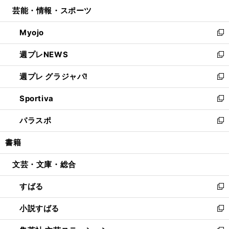
ン
ウ
し
芸能・情報・スポーツ
く
で
ド
ィ
い
開
ウ
ン
ウ
Myojo
く
で
ド
ィ
新
開
ウ
ン
し
週プレNEWS
く
で
ド
い
新
開
ウ
ウ
し
週プレ グラジャパ!
く
で
ィ
い
新
開
ン
ウ
し
Sportiva
く
ド
ィ
い
新
ウ
ン
ウ
し
パラスポ
で
ド
ィ
い
新
開
ウ
ン
ウ
し
書籍
く
で
ド
ィ
い
開
ウ
ン
ウ
文芸・文庫・総合
く
で
ド
ィ
開
ウ
ン
すばる
く
で
ド
新
開
ウ
し
小説すばる
く
で
い
新
開
ウ
し