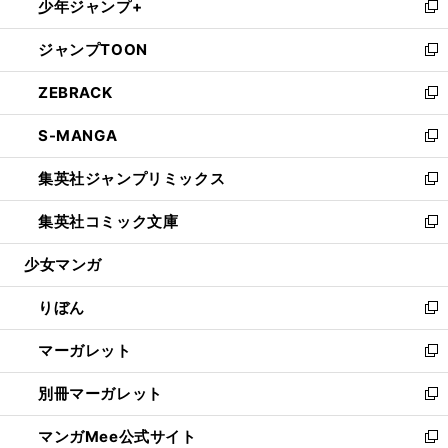
少年ジャンプ+
く
で
ド
ィ
い
新
開
ウ
ン
ウ
し
ジャンプTOON
く
で
ド
ィ
い
新
開
ウ
ン
ウ
し
ZEBRACK
く
で
ド
ィ
い
新
開
ウ
ン
ウ
し
S-MANGA
く
で
ド
ィ
い
新
開
ウ
ン
ウ
し
集英社ジャンプリミックス
く
で
ド
ィ
い
新
開
ウ
ン
ウ
し
集英社コミック文庫
く
で
ド
ィ
い
新
開
ウ
ン
ウ
し
少女マンガ
く
で
ド
ィ
い
開
ウ
ン
ウ
りぼん
く
で
ド
ィ
新
開
ウ
ン
し
マーガレット
く
で
ド
い
新
開
ウ
ウ
し
別冊マーガレット
く
で
ィ
い
新
開
ン
ウ
し
マンガMee公式サイト
く
ド
ィ
い
新