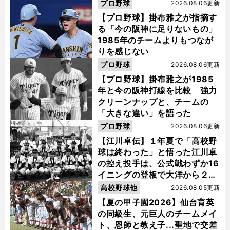
プロ野球
2026.08.06更新
【プロ野球】掛布雅之が指摘す
る「今の阪神に足りないもの」
1985年のチームよりもつなが
りを感じない
プロ野球
2026.08.06更新
【プロ野球】掛布雅之が1985
年と今の阪神打線を比較 強力
クリーンナップと、チームの
「大きな違い」を語った
プロ野球
2026.08.06更新
【江川卓伝】１年夏で「高校野
球は終わった」と悟った江川卓
の控え投手は、公式戦わずか16
イニングの登板で大洋から２位
指名を受けた
高校野球他
2026.08.05更新
【夏の甲子園2026】仙台育英
の同級生、元巨人のチームメイ
ト、恩師と教え子...聖地で交差