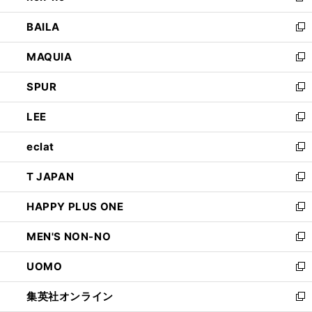
開
ウ
し
BAILA
く
ィ
い
新
ン
ウ
し
MAQUIA
ド
ィ
い
新
ウ
ン
ウ
し
SPUR
で
ド
ィ
い
新
開
ウ
ン
ウ
し
LEE
く
で
ド
ィ
い
新
開
ウ
ン
ウ
し
eclat
く
で
ド
ィ
い
新
開
ウ
ン
ウ
し
T JAPAN
く
で
ド
ィ
い
新
開
ウ
ン
ウ
し
HAPPY PLUS ONE
く
で
ド
ィ
い
新
開
ウ
ン
ウ
し
MEN'S NON-NO
く
で
ド
ィ
い
新
開
ウ
ン
ウ
し
UOMO
く
で
ド
ィ
い
新
開
ウ
ン
ウ
し
集英社オンライン
く
で
ド
ィ
い
新
開
ウ