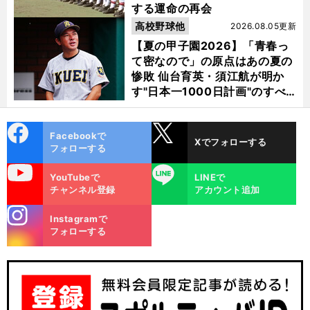
する運命の再会
高校野球他
2026.08.05更新
【夏の甲子園2026】「青春っ
て密なので」の原点はあの夏の
惨敗 仙台育英・須江航が明か
す"日本一1000日計画"のすべ
て
cebo
X
Facebookで
Xでフォローする
ok
フォローする
uTube
LINE
YouTubeで
LINEで
チャンネル登録
アカウント追加
stagra
Instagramで
m
フォローする