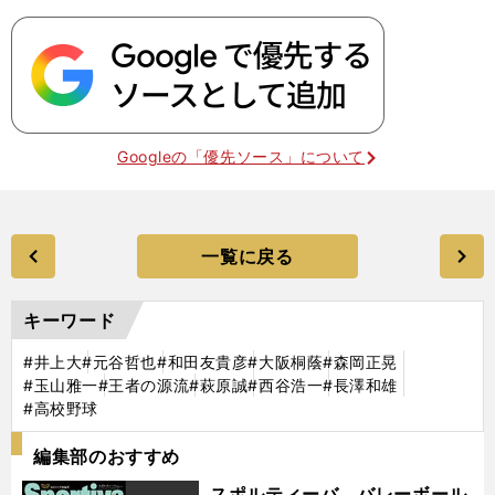
Googleの「優先ソース」について
一覧に戻る
キーワード
#井上大
#元谷哲也
#和田友貴彦
#大阪桐蔭
#森岡正晃
#玉山雅一
#王者の源流
#萩原誠
#西谷浩一
#長澤和雄
#高校野球
編集部のおすすめ
スポルティーバ バレーボール