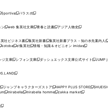
し
し
し
し
し
ン
ン
ン
ン
開
開
開
開
開
い
い
い
い
い
ド
ド
ド
ド
く
く
く
く
く
ウ
ウ
ウ
ウ
ウ
ウ
ウ
ウ
ウ
Sportiva
パラスポ
新
新
ィ
ィ
ィ
ィ
ィ
で
で
で
で
し
し
し
ン
ン
ン
ン
ン
開
開
開
開
い
い
い
ド
ド
ド
ド
ド
ョン
web 集英社文庫
青春と読書
アジア人物史
く
く
く
く
新
新
新
新
ウ
ウ
ウ
ウ
ウ
ウ
ウ
ウ
し
し
し
し
ィ
ィ
ィ
で
で
で
で
で
い
い
い
い
ン
ン
ン
集英社ビジネス書
集英社新書
集英社新書プラス - 知の水先案内人
開
開
開
開
開
新
新
新
ウ
ウ
ウ
ウ
ド
ド
ド
kotoba
e!集英社
情報・知識＆オピニオン imidas
く
く
く
く
く
新
し
新
し
新
ィ
ィ
ィ
ィ
ウ
ウ
ウ
し
し
い
し
い
し
ン
ン
ン
ン
で
で
で
い
い
ウ
い
ウ
い
ド
ド
ド
ド
ンジ文庫
シフォン文庫
ダッシュエックス文庫公式サイト
JUMP 
開
開
開
新
新
新
ウ
ウ
ィ
ウ
ィ
ウ
ウ
ウ
ウ
ウ
く
く
く
し
し
し
ィ
ィ
ン
ィ
ン
ィ
で
で
で
で
い
い
い
ン
ン
ド
ン
ド
ン
S.LAND
開
開
開
開
新
ウ
ウ
ウ
ド
ド
ウ
ド
ウ
ド
く
く
く
く
し
ィ
ィ
ィ
ウ
ウ
で
ウ
で
ウ
い
ン
ン
ン
ジャンプキャラクターズストア
HAPPY PLUS STORE
SHUEIS
で
で
開
で
開
で
新
新
新
ウ
ド
ド
ド
ium
mirabella
mirabella homme
zakka market
開
開
く
開
く
開
し
新
新
新
し
新
し
ィ
ウ
ウ
ウ
く
く
く
く
い
し
し
い
し
し
い
ン
で
で
で
ウ
い
い
ウ
い
い
ウ
ド
ボ
開
開
開
新