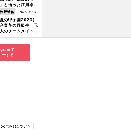
」と悟った江川卓の
え投手は、公式戦わ
校野球他
2026.08.05更
か16イニングの登板
夏の甲子園2026】
新
大洋から２位指名を
台育英の同級生、元
けた
人のチームメイト、
師と教え子...聖地で
差する運命の再会
agramで
ローする
Sportivaについて