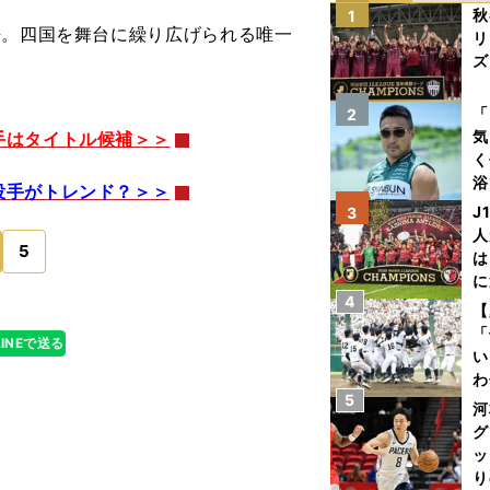
秋
1
語。四国を舞台に繰り広げられる唯一
リ
ズ
を
「
2
気
手はタイトル候補＞＞
く
浴
投手がトレンド？＞＞
太
J
3
ァ
人
5
は
に
4
と
【
「
LINEで送る
い
わ
5
だ
河
グ
ッ
り