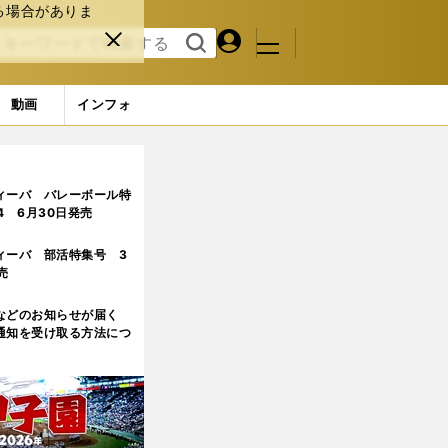
る場合がありま
マイペ
閉じ
検索
メニュ
ー
る
す
ジ
る
動画
インフォ
ィーバ バレーボール特
.4 6月30日発売
ィーバ 部活特集号 3
売
などのお知らせが届く
通知を受け取る方法につ