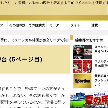
たり、お客様にお勧めの広告を表⽰する⽬的で Cookie を使⽤す
フ
その他球技
その他競技
モーター
フォト
連載
選手に。ミュージカル俳優が独立リーグで初舞台
編集部のおすすめ
5ページ目
スポルテ
集号 Vol
 (5ページ目)
スポルテ
月16日発
最新記事
プッシュ
いて
躍することで、野球ファンの方がミュ
るかもしれない。その逆も然りで、か
が野球をやっているのか。球場に行っ