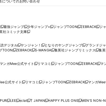
告についてのお問い合わせ
プ
最強ジャンプ
少年ジャンプ+
ジャンプTOON
ZEBRACK
ジ
新
新
新
新
新
英社コミック文庫
し
新
し
し
し
し
い
い
し
い
い
い
ウ
ウ
い
ウ
ウ
ウ
購読デジタル
ヤンジャン！
となりのヤングジャンプ
グランドジ
新
新
新
ィ
ィ
ウ
ィ
ィ
ィ
プTOON
ZEBRACK
S-MANGA
集英社ジャンプリミックス
集英
新
し
新
し
新
し
新
ン
ン
ィ
ン
ン
ン
し
い
し
い
し
い
し
ド
ド
ン
ド
ド
ド
い
ウ
い
ウ
い
ウ
い
ウ
ウ
ド
ウ
ウ
ウ
マンガMee公式サイト
リマコミ
ジャンプTOON
ZEBRACK
マン
新
新
新
新
ウ
ィ
ウ
ィ
ウ
ィ
ウ
で
で
ウ
で
で
で
し
し
し
し
し
ィ
ン
ィ
ン
ィ
ン
ィ
開
開
で
開
開
開
い
い
い
い
い
ン
ド
ン
ド
ン
ド
ン
く
く
開
く
く
く
ウ
ウ
ウ
ウ
ウ
ド
ウ
ド
ウ
ド
ウ
ド
ee公式サイト
リマコミ
ジャンプTOON
ZEBRACK
マンガMeet
く
新
新
新
新
ィ
ィ
ィ
ィ
ィ
ウ
で
ウ
で
ウ
で
ウ
し
し
し
し
ン
ン
ン
ン
ン
で
開
で
開
で
開
で
い
い
い
い
ド
ド
ド
ド
ド
開
く
開
く
開
く
開
ウ
ウ
ウ
ウ
ウ
ウ
ウ
ウ
ウ
PUR
LEE
eclat
T JAPAN
HAPPY PLUS ONE
MEN'S NON-
く
く
く
く
新
新
新
新
新
ィ
ィ
ィ
ィ
で
で
で
で
で