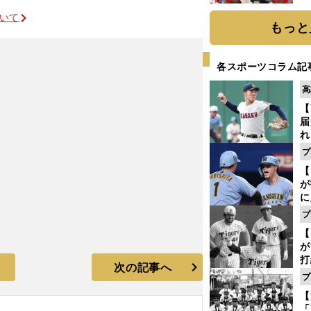
糧
ついて
は
もっと
各スポーツコラム記
高
【
届
れ
巡
プ
ス
【
が
に
5
プ
な
【
が
打
次の記事へ
ー
プ
の
【
っ
「