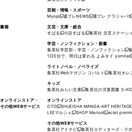
し
新
し
し
し
ン
ィ
ン
ン
開
で
開
で
い
し
い
い
い
ド
ン
ド
ド
芸能・情報・スポーツ
く
開
く
開
ウ
い
ウ
ウ
ウ
ウ
ド
ウ
ウ
Myojo
週プレNEWS
週プレ グラジャパ!
く
く
新
新
新
ィ
ウ
ィ
ィ
ィ
で
ウ
で
で
し
し
ン
ィ
ン
ン
ン
書籍
文芸・文庫・総合
開
で
開
開
い
い
ド
ン
ド
ド
ド
すばる
小説すばる
集英社 文芸ステーシ
く
開
く
く
新
新
ウ
ウ
ウ
ド
ウ
ウ
ウ
く
し
し
ィ
ィ
学芸・ノンフィクション・新書
で
ウ
で
で
で
い
い
ン
ン
集英社学芸部 - 学芸・ノンフィクション
開
で
開
開
開
新
ウ
ウ
ド
ド
1日5分で、明日は変わる よみタイ yomitai
く
開
く
く
く
し
新
ィ
ィ
ウ
ウ
く
い
ン
ン
ライトノベル・ノベライズ
で
で
ウ
ド
ド
集英社Webマガジン コバルト
集英社オレ
開
開
新
ィ
ウ
ウ
く
く
し
ン
キッズ
で
で
い
ド
集英社みらい文庫
集英社の児童図書 S-KID
開
開
新
ウ
ウ
く
く
し
ィ
オンラインストア・
オンラインストア
で
い
ン
その他WEBサービス
OTO
SHUEISHA MANGA-ART HERITAGE
開
新
ウ
ド
LEEマルシェ
SHOP Marisol
eclat prem
く
し
新
新
ィ
ウ
い
し
し
ン
その他WEBサービス
で
ウ
い
い
ド
集英社アドナビ
集英社エディターズ・ラ
開
新