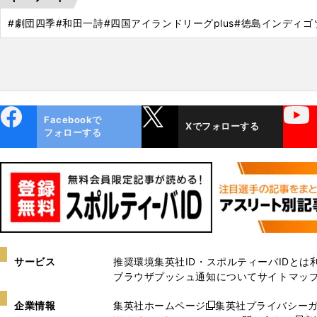
#劇団四季
#和田一詩
#四国アイランドリーグplus
#徳島インディゴ
ebo
X
YouTube
Facebookで
Xでフォローする
ok
フォローする
サービス
推奨環境
集英社ID・スポルティーバIDとは
ブラウザプッシュ通知について
サイトマッ
企業情報
集英社ホームページ
集英社プライバシー
新