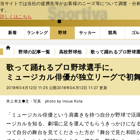
当サイトでは当社の提携先等がお客様のニーズ等について調査・分析し
web Sportiva (webスポルティーバ)
す。
詳しくはこちら
新着
ランキング
野球
サッカー
競馬
ゴル
we
野球の記事一覧
高校野球他
歌って踊れるプロ野球
b
ス
歌って踊れるプロ野球選手に。
ポ
ル
ミュージカル俳優が独立リーグで初舞台
テ
2018年04月12日 11:25 公開
2018年04月12日 11:27 更新
ィ
ー
バ
井上幸太●文・写真 photo by Inoue Kota
「ミュージカル俳優という肩書きを持つ自分が野球で活
ージカルを知る、劇場に足を運んでもらうきっかけにな
つて自分の舞台を見てくださった方が『舞台で見た和田