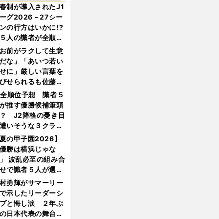
春制が導入されたJ1
ーグ2026－27シー
ンの行方はいかに!?
５人の識者が全順位
大胆予想
お前がラクして生意
だな」「あいつ若い
せに」厳しい言葉を
びせられるも佐藤慎
郎が貫いた誇りとフ
1全順位予想 識者５
ンへの思い
が推す優勝候補筆頭
？ J2降格の憂き目
遭いそうな３クラブ
は？
夏の甲子園2026】
優勝は横浜じゃな
」 波乱必至の組み合
せで識者５人が選ん
優勝校はここだ！
村勇輝がサマーリー
で示したリーダーシ
プと悔し涙 ２年ぶ
の日本代表の舞台を