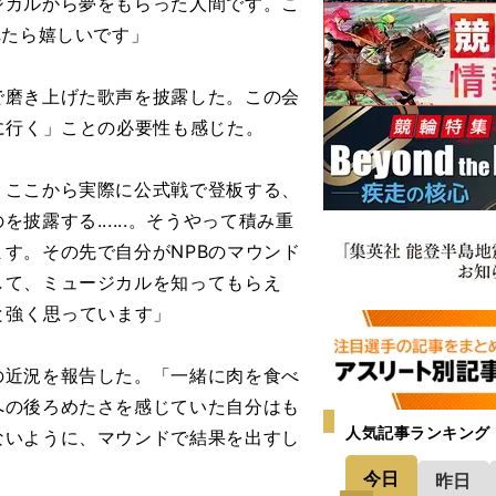
ジカルから夢をもらった人間です。こ
れたら嬉しいです」
磨き上げた歌声を披露した。この会
に行く」ことの必要性も感じた。
。ここから実際に公式戦で登板する、
露する......。そうやって積み重
す。その先で自分がNPBのマウンド
して、ミュージカルを知ってもらえ
と強く思っています」
近況を報告した。「一緒に肉を食べ
への後ろめたさを感じていた自分はも
人気記事ランキング
ないように、マウンドで結果を出すし
今日
昨日