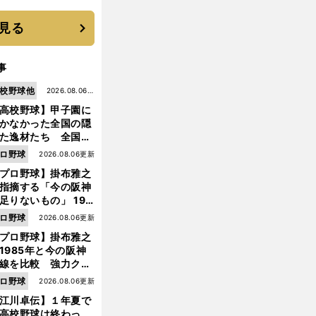
に３年目のNBA挑戦
続く
見る
事
校野球他
2026.08.06更
高校野球】甲子園に
新
かなかった全国の隠
た逸材たち 全国を
って見つけた"幻の
ロ野球
2026.08.06更新
ター候補"たち
プロ野球】掛布雅之
指摘する「今の阪神
足りないもの」 198
年のチームよりもつ
プ
最
」
。
・
ロ野球
2026.08.06更新
ロ野球「
後のPL戦士
へ
ドラフト候補
中川圭太の溢れる思い
がりを感じない
プロ野球】掛布雅之
1985年と今の阪神
線を比較 強力クリ
ンナップと、チーム
ロ野球
2026.08.06更新
「大きな違い」を語
江川卓伝】１年夏で
た
高校野球は終わっ