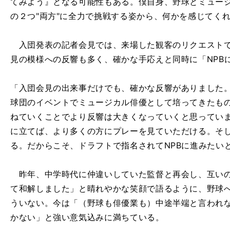
てみよう』となる可能性もある。僕自身、野球とミュー
の２つ"両方"に全力で挑戦する姿から、何かを感じてく
入団発表の記者会見では、来場した観客のリクエストで
見の模様への反響も多く、確かな手応えと同時に「NPB
「入団会見の出来事だけでも、確かな反響がありました
球団のイベントでミュージカル俳優として培ってきたものを披
ねていくことでより反響は大きくなっていくと思っていま
に立てば、より多くの方にプレーを見ていただける。そ
る。だからこそ、ドラフトで指名されてNPBに進みたい
昨年、中学時代に仲違いしていた監督と再会し、互いの
て和解しました」と晴れやかな笑顔で語るように、野球
ういない。今は「（野球も俳優業も）中途半端と言われ
かない」と強い意気込みに満ちている。