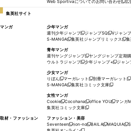
Web Sportivaについてのお問い合わせ
広
し
新
い
し
集英社サイト
ウ
い
ィ
ウ
マンガ
少年マンガ
ン
ィ
週刊少年ジャンプ
ジャンプSQ
Vジャン
ド
ン
新
新
S-MANGA
集英社ジャンプリミックス
集
ウ
ド
新
し
し
新
で
ウ
し
い
い
し
青年マンガ
開
で
い
ウ
ウ
い
週刊ヤングジャンプ
ヤングジャンプ定期
新
く
開
ウ
ィ
ィ
ウ
ウルトラジャンプ
少年ジャンプ+
ジャン
新
し
新
く
ィ
ン
ン
ィ
し
い
し
ン
ド
ド
ン
少女マンガ
い
ウ
い
ド
ウ
ウ
ド
りぼん
マーガレット
別冊マーガレット
新
新
新
ウ
ィ
ウ
ウ
で
で
ウ
S-MANGA
集英社コミック文庫
し
新
し
新
ィ
ン
ィ
で
開
開
で
い
し
い
し
ン
ド
ン
女性マンガ
開
く
く
開
ウ
い
ウ
い
ド
ウ
ド
Cookie
Cocohana
office YOU
マンガM
く
く
新
新
新
ィ
ウ
ィ
ウ
ウ
で
ウ
集英社コミック文庫
し
新
し
し
ン
ィ
ン
ィ
で
開
で
い
し
い
い
ド
ン
ド
ン
取材・ファッション
ファッション・美容
開
く
開
ウ
い
ウ
ウ
ウ
ド
ウ
ド
Seventeen
non-no
BAILA
MAQUIA
S
く
く
新
新
新
新
ィ
ウ
ィ
ィ
で
ウ
で
ウ
集英社オンライン