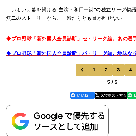
いよいよ幕を開ける"主演・和田一詩"の独立リーグ物
無二のストーリーから、一瞬たりとも目が離せない。
◆プロ野球「新外国人全員診断」セ・リーグ編。あの選
◆プロ野球「新外国人全員診断」パ・リーグ編。地味な
1
2
3
4
のページへ
前
5 / 5
いいね
Xでポストする
line
faceboo
x
k