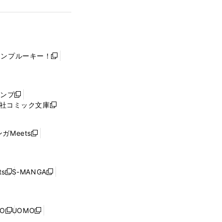
ャンプルーキー！
新
し
い
ウ
ャンプ
新
ィ
社コミック文庫
し
新
ン
い
し
ド
ウ
い
ウ
ガMeets
新
ィ
ウ
で
し
ン
ィ
開
い
ド
ン
く
ウ
ウ
ド
s
S-MANGA
新
新
ィ
で
ウ
し
し
ン
開
で
い
い
ド
く
開
ウ
ウ
ウ
NO
UOMO
く
新
新
ィ
ィ
で