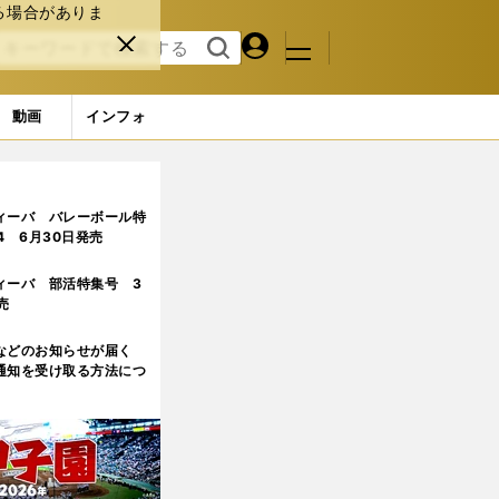
る場合がありま
マイペ
閉じ
検索
メニュ
ー
る
す
ジ
る
動画
インフォ
ィーバ バレーボール特
.4 6月30日発売
ィーバ 部活特集号 3
売
などのお知らせが届く
通知を受け取る方法につ