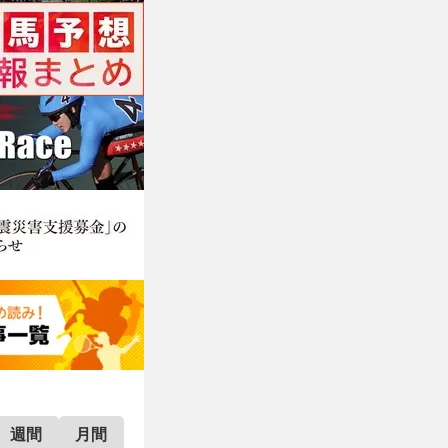
週間
月間