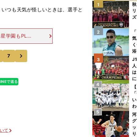
秋
1
。いつも天気が怪しいときは、選手と
リ
ズ
を
「
2
星学園もPL学
気
ンボルであった
く
ら大阪の夏を賑
浴
次
7
太
J
3
ァ
人
は
に
LINEで送る
4
と
【
「
い
わ
5
だ
河
グ
ッ
ついて
り