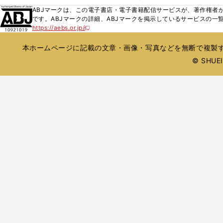
ィ
ウ
ウ
ウ
く
し
ABJマークは、この電子書店・電子書籍配信サービスが、著作権者か
ン
ィ
ィ
で
い
です。ABJマークの詳細、ABJマークを掲示しているサービスの一
ド
ン
ン
開
https://aebs.or.jp/
ウ
新
ウ
ド
ド
く
し
ィ
で
ウ
ウ
い
本ホームページに記載の文章・画像・写真などを無断で複製す
ン
開
で
で
ウ
ド
© SHUEIS
ィ
く
開
開
ン
ウ
く
く
ド
で
ウ
開
で
開
く
く