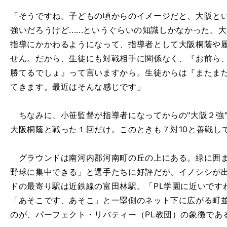
「そうですね。子どもの頃からのイメージだと、大阪とい
強いだろうけど......というぐらいの知識しかなかった
指導にかかわるようになって、指導者として大阪桐蔭や
せん。だから、生徒にも対戦相手に関係なく、『お前ら
勝てるでしょ』って言いますから。生徒からは『またま
てきます。最近はそんな感じです」
ちなみに、小笹監督が指導者になってからの"大阪２強
大阪桐蔭と戦った１回だけ。このときも７対10と善戦し
グラウンドは南河内郡河南町の丘の上にある。緑に囲ま
野球に集中できる」と選手たちに好評だが、イノシシが
ドの最寄り駅は近鉄線の富田林駅。「PL学園に近いです
「あそこです、あそこ」と一塁側のネット下に広がる町
のが、パーフェクト・リバティー（PL教団）の象徴であ