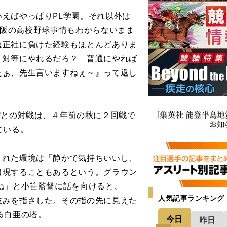
えばやっぱりPL学園。それ以外は
。大阪の高校野球事情もわからないまま
履正社に負けた経験もほとんどありま
、対等にやれるだろ？ 普通にやれば
たぁ、先生言いますねぇ～』って返し
"との対戦は、４年前の秋に２回戦で
ている。
れた環境は「静かで気持ちいいし、
出現することもあるという。グラウン
ね」と小笹監督に話を向けると、
人気記事ランキング
並みを指さした。その指の先に見えた
る白亜の塔。
今日
昨日