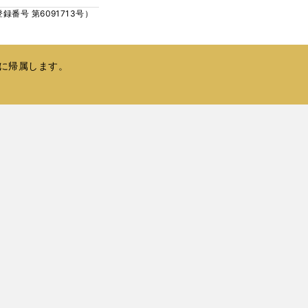
ィ
く
号 第6091713号）
ン
ド
ウ
で
に帰属します。
開
く