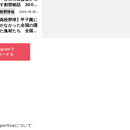
す創部秘話 300万
の借金、涙の10年間
校野球他
2026.08.06更
経てたどり着いた甲
高校野球】甲子園に
新
園
かなかった全国の隠
前
た逸材たち 全国を
へ
って見つけた"幻の
ター候補"たち
agramで
ローする
Sportivaについて