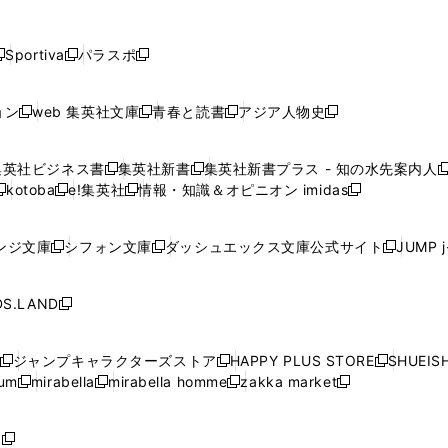
し
し
し
し
し
ン
ン
ン
ン
開
開
開
開
開
い
い
い
い
い
ド
ド
ド
ド
く
く
く
く
く
ウ
ウ
ウ
ウ
ウ
ウ
ウ
ウ
ウ
Sportiva
パラスポ
新
新
ィ
ィ
ィ
ィ
ィ
で
で
で
で
し
し
し
ン
ン
ン
ン
ン
開
開
開
開
い
い
い
ド
ド
ド
ド
ド
ョン
web 集英社文庫
青春と読書
アジア人物史
く
く
く
く
新
新
新
新
ウ
ウ
ウ
ウ
ウ
ウ
ウ
ウ
し
し
し
し
ィ
ィ
ィ
で
で
で
で
で
い
い
い
い
ン
ン
ン
集英社ビジネス書
集英社新書
集英社新書プラス - 知の水先案内人
開
開
開
開
開
新
新
新
ウ
ウ
ウ
ウ
ド
ド
ド
kotoba
e!集英社
情報・知識＆オピニオン imidas
く
く
く
く
く
新
し
新
し
新
ィ
ィ
ィ
ィ
ウ
ウ
ウ
し
し
い
し
い
し
ン
ン
ン
ン
で
で
で
い
い
ウ
い
ウ
い
ド
ド
ド
ド
ンジ文庫
シフォン文庫
ダッシュエックス文庫公式サイト
JUMP 
開
開
開
新
新
新
ウ
ウ
ィ
ウ
ィ
ウ
ウ
ウ
ウ
ウ
く
く
く
し
し
し
ィ
ィ
ン
ィ
ン
ィ
で
で
で
で
い
い
い
ン
ン
ド
ン
ド
ン
S.LAND
開
開
開
開
新
ウ
ウ
ウ
ド
ド
ウ
ド
ウ
ド
く
く
く
く
し
ィ
ィ
ィ
ウ
ウ
で
ウ
で
ウ
い
ン
ン
ン
ジャンプキャラクターズストア
HAPPY PLUS STORE
SHUEIS
で
で
開
で
開
で
新
新
新
ウ
ド
ド
ド
ium
mirabella
mirabella homme
zakka market
開
開
く
開
く
開
し
新
新
新
し
新
し
ィ
ウ
ウ
ウ
く
く
く
く
い
し
し
い
し
し
い
ン
で
で
で
ウ
い
い
ウ
い
い
ウ
ド
ボ
開
開
開
新