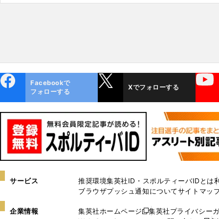
ebo
X
YouTube
Facebookで
Xでフォローする
ok
フォローする
サービス
推奨環境
集英社ID・スポルティーバIDとは
ブラウザプッシュ通知について
サイトマッ
企業情報
集英社ホームページ
集英社プライバシー
新