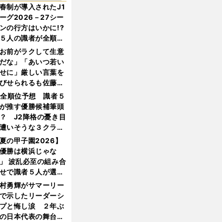
春制が導入されたJ1
ーグ2026－27シー
ンの行方はいかに!?
５人の識者が全順位
大胆予想
お前がラクして生意
だな」「あいつ若い
せに」厳しい言葉を
びせられるも佐藤慎
郎が貫いた誇りとフ
1全順位予想 識者５
ンへの思い
が推す優勝候補筆頭
？ J2降格の憂き目
遭いそうな３クラブ
は？
夏の甲子園2026】
優勝は横浜じゃな
」 波乱必至の組み合
せで識者５人が選ん
優勝校はここだ！
村勇輝がサマーリー
で示したリーダーシ
プと悔し涙 ２年ぶ
の日本代表の舞台を