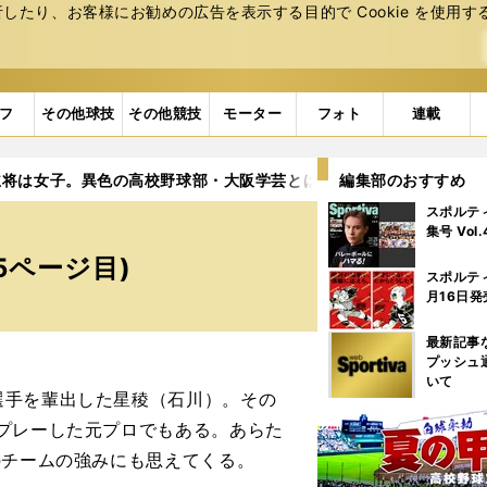
たり、お客様にお勧めの広告を表⽰する⽬的で Cookie を使⽤す
フ
その他球技
その他競技
モーター
フォト
連載
主将は女子。異色の高校野球部・大阪学芸とは？
編集部のおすすめ
5ページ目
スポルテ
集号 Vol
5ページ目)
スポルテ
月16日発
最新記事
プッシュ
いて
手を輩出した星稜（石川）。その
プレーした元プロでもある。あらた
のチームの強みにも思えてくる。