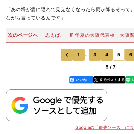
「あの塔が雲に隠れて見えなくなったら雨が降るぞって
ながら言っているんです」
次のページへ
思えば、一昨年夏の大阪代表校・大阪偕
園のすぐ近くにグラウンドがあった。大阪高校野球のシ
PLが戦いの舞台から消えた年に、またしてもその近隣か
わせる新勢力が現れる
1
...
3
4
5
6
のページへ
のページへ
前
5 / 7
いいね
Xでポストする
line
faceboo
x
k
Googleの「優先ソース」に