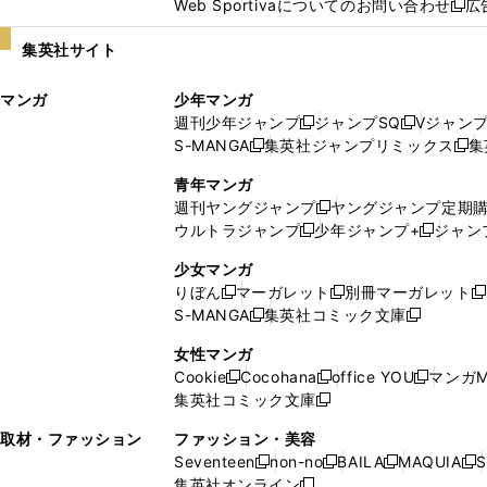
Web Sportivaについてのお問い合わせ
広
し
新
い
し
集英社サイト
ウ
い
ィ
ウ
マンガ
少年マンガ
ン
ィ
週刊少年ジャンプ
ジャンプSQ
Vジャン
ド
ン
新
新
S-MANGA
集英社ジャンプリミックス
集
ウ
ド
新
し
し
新
で
ウ
し
い
い
し
青年マンガ
開
で
い
ウ
ウ
い
週刊ヤングジャンプ
ヤングジャンプ定期
新
く
開
ウ
ィ
ィ
ウ
ウルトラジャンプ
少年ジャンプ+
ジャン
新
し
新
く
ィ
ン
ン
ィ
し
い
し
ン
ド
ド
ン
少女マンガ
い
ウ
い
ド
ウ
ウ
ド
りぼん
マーガレット
別冊マーガレット
新
新
新
ウ
ィ
ウ
ウ
で
で
ウ
S-MANGA
集英社コミック文庫
し
新
し
新
ィ
ン
ィ
で
開
開
で
い
し
い
し
ン
ド
ン
女性マンガ
開
く
く
開
ウ
い
ウ
い
ド
ウ
ド
Cookie
Cocohana
office YOU
マンガM
く
く
新
新
新
ィ
ウ
ィ
ウ
ウ
で
ウ
集英社コミック文庫
し
新
し
し
ン
ィ
ン
ィ
で
開
で
い
し
い
い
ド
ン
ド
ン
取材・ファッション
ファッション・美容
開
く
開
ウ
い
ウ
ウ
ウ
ド
ウ
ド
Seventeen
non-no
BAILA
MAQUIA
S
く
く
新
新
新
新
ィ
ウ
ィ
ィ
で
ウ
で
ウ
集英社オンライン