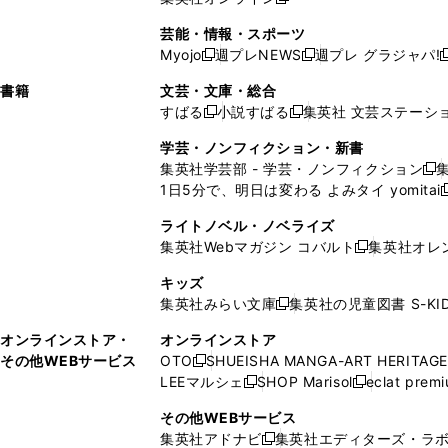
し
新
し
し
し
ン
ィ
ン
ン
開
で
開
で
い
し
い
い
い
ド
ン
ド
ド
芸能・情報・スポーツ
く
開
く
開
ウ
い
ウ
ウ
ウ
ウ
ド
ウ
ウ
Myojo
週プレNEWS
週プレ グラジャパ!
く
く
新
新
新
ィ
ウ
ィ
ィ
ィ
で
ウ
で
で
し
し
ン
ィ
ン
ン
ン
書籍
文芸・文庫・総合
開
で
開
開
い
い
ド
ン
ド
ド
ド
すばる
小説すばる
集英社 文芸ステーシ
く
開
く
く
新
新
ウ
ウ
ウ
ド
ウ
ウ
ウ
く
し
し
ィ
ィ
学芸・ノンフィクション・新書
で
ウ
で
で
で
い
い
ン
ン
集英社学芸部 - 学芸・ノンフィクション
開
で
開
開
開
新
ウ
ウ
ド
ド
1日5分で、明日は変わる よみタイ yomitai
く
開
く
く
く
し
新
ィ
ィ
ウ
ウ
く
い
ン
ン
ライトノベル・ノベライズ
で
で
ウ
ド
ド
集英社Webマガジン コバルト
集英社オレ
開
開
新
ィ
ウ
ウ
く
く
し
ン
キッズ
で
で
い
ド
集英社みらい文庫
集英社の児童図書 S-KID
開
開
新
ウ
ウ
く
く
し
ィ
オンラインストア・
オンラインストア
で
い
ン
その他WEBサービス
OTO
SHUEISHA MANGA-ART HERITAGE
開
新
ウ
ド
LEEマルシェ
SHOP Marisol
eclat prem
く
し
新
新
ィ
ウ
い
し
し
ン
その他WEBサービス
で
ウ
い
い
ド
集英社アドナビ
集英社エディターズ・ラ
開
新