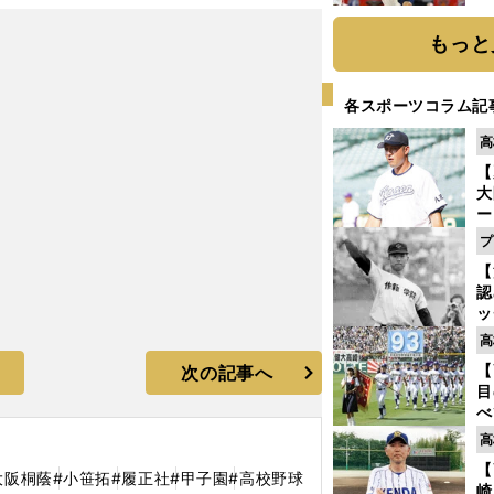
糧
は
もっと
各スポーツコラム記
高
【
大
ー
腕
プ
塁
【
ら
認
ッ
投
高
に
【
次の記事へ
ご
目
べ
崎
高
「
【
て
大阪桐蔭
#小笹拓
#履正社
#甲子園
#高校野球
崎