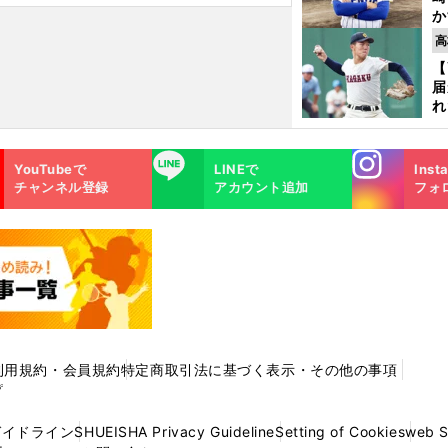
か
円
高
を
【
子
届
れ
巡
ス
Instagra
LINE
YouTubeで
LINEで
Inst
m
チャンネル登録
アカウント追加
フォ
利用規約・会員規約
特定商取引法に基づく表示・その他の事項
プ
ガイドライン
SHUEISHA Privacy Guideline
Setting of Cookies
web 