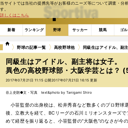
当サイトでは当社の提携先等がお客様のニーズ等について調査・分析し
web Sportiva (webスポルティーバ)
す。
詳しくはこちら
新着
ランキング
野球
サッカー
競馬
ゴル
we
野球の記事一覧
高校野球他
同級生はアイドル、副
b
ス
同級生はアイドル、副主将は女子。
ポ
ル
異色の高校野球部・大阪学芸とは？ (
テ
2017年07月21日 11:15 公開
2017年07月21日 16:15 更新
ィ
ー
バ
谷上史朗●文・写真 text&photo by Tanigami Shiro
小笹監督の出身校は、松井秀喜など数多くのプロ野球選
後、立教大を経て、BCリーグの石川ミリオンスターズで
めて経歴を振り返ると、小笹監督の"大阪色"のなさが今