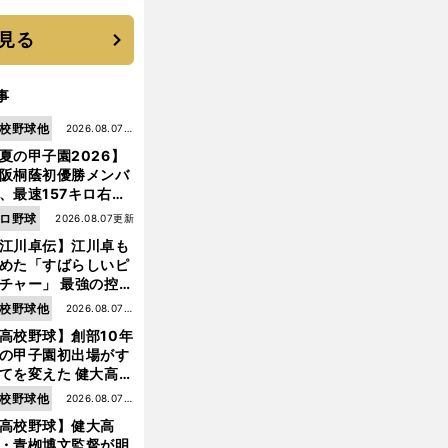
に３年目のNBA挑戦
続く
見る
事
校野球他
2026.08.07更
夏の甲子園2026】
新
阪桐蔭初優勝メンバ
、最速157キロ右
、平成初完封＆初本
ロ野球
2026.08.07更新
打... 指揮官たちの知
江川卓伝】江川卓も
れざる現役時代
めた「すばらしいピ
チャー」 最強の控え
手・大橋康延はいか
校野球他
2026.08.07更
して高校３年間を過
高校野球】創部10年
新
したのか
の甲子園初出場がす
てを変えた 健大高
・青栁監督が語る
校野球他
2026.08.07更
機動破壊」はこうし
高校野球】健大高
新
生まれた
・青栁博文監督が明