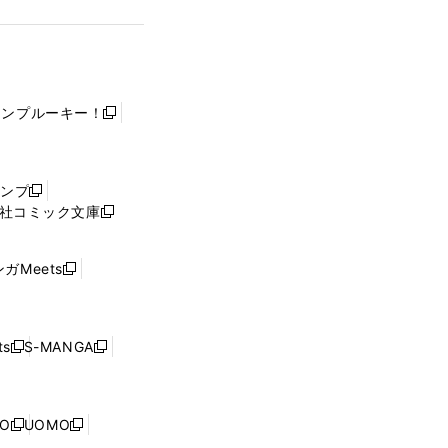
ャンプルーキー！
新
し
い
ウ
ャンプ
新
ィ
社コミック文庫
し
新
ン
い
し
ド
ウ
い
ウ
ガMeets
新
ィ
ウ
で
し
ン
ィ
開
い
ド
ン
く
ウ
ウ
ド
s
S-MANGA
新
新
ィ
で
ウ
し
し
ン
開
で
い
い
ド
く
開
ウ
ウ
ウ
NO
UOMO
く
新
新
ィ
ィ
で