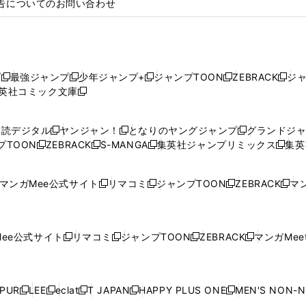
告についてのお問い合わせ
プ
最強ジャンプ
少年ジャンプ+
ジャンプTOON
ZEBRACK
ジ
新
新
新
新
新
英社コミック文庫
し
新
し
し
し
し
い
い
し
い
い
い
ウ
ウ
い
ウ
ウ
ウ
購読デジタル
ヤンジャン！
となりのヤングジャンプ
グランドジ
新
新
新
ィ
ィ
ウ
ィ
ィ
ィ
プTOON
ZEBRACK
S-MANGA
集英社ジャンプリミックス
集英
新
し
新
し
新
し
新
ン
ン
ィ
ン
ン
ン
し
い
し
い
し
い
し
ド
ド
ン
ド
ド
ド
い
ウ
い
ウ
い
ウ
い
ウ
ウ
ド
ウ
ウ
ウ
マンガMee公式サイト
リマコミ
ジャンプTOON
ZEBRACK
マン
新
新
新
新
ウ
ィ
ウ
ィ
ウ
ィ
ウ
で
で
ウ
で
で
で
し
し
し
し
し
ィ
ン
ィ
ン
ィ
ン
ィ
開
開
で
開
開
開
い
い
い
い
い
ン
ド
ン
ド
ン
ド
ン
く
く
開
く
く
く
ウ
ウ
ウ
ウ
ウ
ド
ウ
ド
ウ
ド
ウ
ド
ee公式サイト
リマコミ
ジャンプTOON
ZEBRACK
マンガMeet
く
新
新
新
新
ィ
ィ
ィ
ィ
ィ
ウ
で
ウ
で
ウ
で
ウ
し
し
し
し
ン
ン
ン
ン
ン
で
開
で
開
で
開
で
い
い
い
い
ド
ド
ド
ド
ド
開
く
開
く
開
く
開
ウ
ウ
ウ
ウ
ウ
ウ
ウ
ウ
ウ
PUR
LEE
eclat
T JAPAN
HAPPY PLUS ONE
MEN'S NON-
く
く
く
く
新
新
新
新
新
ィ
ィ
ィ
ィ
で
で
で
で
で