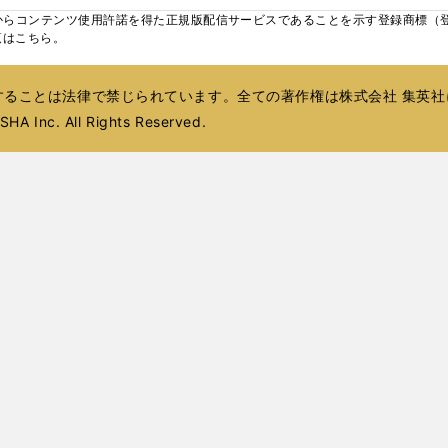
ィ
ウ
ウ
ィ
ウ
ウ
ィ
ウ
く
く
く
し
らコンテンツ使用許諾を得た正規版配信サービスであることを示す登録商標（登録番
ン
ィ
ィ
ン
ィ
ィ
ン
で
い
覧はこちら。
ド
ン
ン
ド
ン
ン
ド
開
ウ
ウ
ド
ド
ウ
ド
ド
ウ
く
ィ
で
ウ
ウ
で
ウ
ウ
で
ることは法律で禁じられています。全ての著作権は株式会社 集英社
ン
開
で
で
開
で
で
開
ド
HA Inc. All Rights Reserved.
く
開
開
く
開
開
く
ウ
く
く
く
く
で
開
く