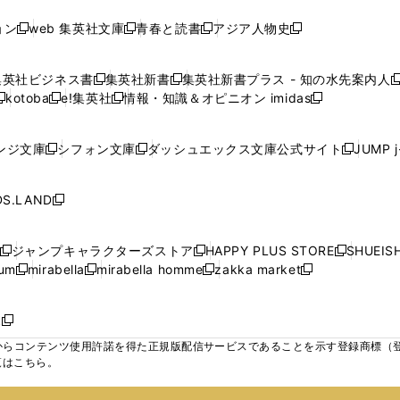
ン
ン
ン
ン
ン
開
開
開
開
い
い
い
ド
ド
ド
ド
ド
ョン
web 集英社文庫
青春と読書
アジア人物史
く
く
く
く
新
新
新
新
ウ
ウ
ウ
ウ
ウ
ウ
ウ
ウ
し
し
し
し
ィ
ィ
ィ
で
で
で
で
で
い
い
い
い
ン
ン
ン
集英社ビジネス書
集英社新書
集英社新書プラス - 知の水先案内人
開
開
開
開
開
新
新
新
ウ
ウ
ウ
ウ
ド
ド
ド
kotoba
e!集英社
情報・知識＆オピニオン imidas
く
く
く
く
く
新
し
新
し
新
ィ
ィ
ィ
ィ
ウ
ウ
ウ
し
し
い
し
い
し
ン
ン
ン
ン
で
で
で
い
い
ウ
い
ウ
い
ド
ド
ド
ド
ンジ文庫
シフォン文庫
ダッシュエックス文庫公式サイト
JUMP 
開
開
開
新
新
新
ウ
ウ
ィ
ウ
ィ
ウ
ウ
ウ
ウ
ウ
く
く
く
し
し
し
ィ
ィ
ン
ィ
ン
ィ
で
で
で
で
い
い
い
ン
ン
ド
ン
ド
ン
S.LAND
開
開
開
開
新
ウ
ウ
ウ
ド
ド
ウ
ド
ウ
ド
く
く
く
く
し
ィ
ィ
ィ
ウ
ウ
で
ウ
で
ウ
い
ン
ン
ン
ジャンプキャラクターズストア
HAPPY PLUS STORE
SHUEIS
で
で
開
で
開
で
新
新
新
ウ
ド
ド
ド
ium
mirabella
mirabella homme
zakka market
開
開
く
開
く
開
し
新
新
新
し
新
し
ィ
ウ
ウ
ウ
く
く
く
く
い
し
し
い
し
し
い
ン
で
で
で
ウ
い
い
ウ
い
い
ウ
ド
ボ
開
開
開
新
ィ
ウ
ウ
ィ
ウ
ウ
ィ
ウ
く
く
く
し
らコンテンツ使用許諾を得た正規版配信サービスであることを示す登録商標（登録番
ン
ィ
ィ
ン
ィ
ィ
ン
で
い
覧はこちら。
ド
ン
ン
ド
ン
ン
ド
開
ウ
ウ
ド
ド
ウ
ド
ド
ウ
く
ィ