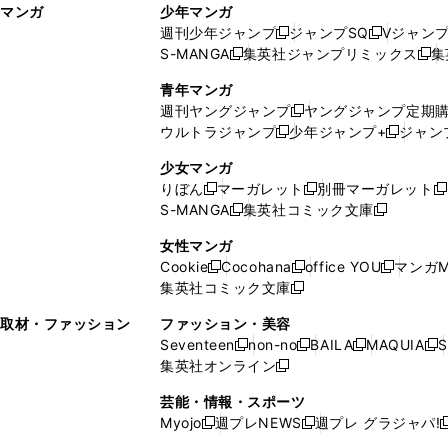
マンガ
少年マンガ
ン
ィ
週刊少年ジャンプ
ジャンプSQ
Vジャン
ド
ン
新
新
S-MANGA
集英社ジャンプリミックス
集
ウ
ド
新
し
し
新
で
ウ
し
い
い
し
青年マンガ
開
で
い
ウ
ウ
い
週刊ヤングジャンプ
ヤングジャンプ定期
新
く
開
ウ
ィ
ィ
ウ
ウルトラジャンプ
少年ジャンプ+
ジャン
新
し
新
く
ィ
ン
ン
ィ
し
い
し
ン
ド
ド
ン
少女マンガ
い
ウ
い
ド
ウ
ウ
ド
りぼん
マーガレット
別冊マーガレット
新
新
新
ウ
ィ
ウ
ウ
で
で
ウ
S-MANGA
集英社コミック文庫
し
新
し
新
ィ
ン
ィ
で
開
開
で
い
し
い
し
ン
ド
ン
女性マンガ
開
く
く
開
ウ
い
ウ
い
ド
ウ
ド
Cookie
Cocohana
office YOU
マンガM
く
く
新
新
新
ィ
ウ
ィ
ウ
ウ
で
ウ
集英社コミック文庫
し
新
し
し
ン
ィ
ン
ィ
で
開
で
い
し
い
い
ド
ン
ド
ン
取材・ファッション
ファッション・美容
開
く
開
ウ
い
ウ
ウ
ウ
ド
ウ
ド
Seventeen
non-no
BAILA
MAQUIA
S
く
く
新
新
新
新
ィ
ウ
ィ
ィ
で
ウ
で
ウ
集英社オンライン
し
新
し
し
し
ン
ィ
ン
ン
開
で
開
で
い
し
い
い
い
ド
ン
ド
ド
芸能・情報・スポーツ
く
開
く
開
ウ
い
ウ
ウ
ウ
ウ
ド
ウ
ウ
Myojo
週プレNEWS
週プレ グラジャパ!
く
く
新
新
新
ィ
ウ
ィ
ィ
ィ
で
ウ
で
で
し
し