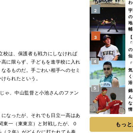
わ
だ
宇
2
の
地
輔
題
【
3
「
の
立校は、保護者も戦力にしなければ
仙
一高に限らず、子どもを進学校に入れ
4
か
「
画
くなるものだ。手ごわい相手へのセミ
気
く
かけられたという。
浴
5
太
錦
も今じゃ、中山監督と小池さんのファン
ァ
ん
な
情
になったが、それでも日立一高はあ
迷
で関東一（東東京）と対戦したが、０
もっと
斗（２年）がどんなに打たれても泰