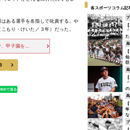
各スポーツコラム記
プ
はある選手を名指しで叱責する。や
【
（こもり・けいた／３年）だった。
「
た
控
高
で、甲子園を目
ず
【
も、「勝てる組
で
仙
ンバーがどんな
受
次
巨
6
恩
高
交
【
「
の
LINEで送る
仙
高
か
【
画
年
な
監
プ
始
【