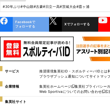
#30年ぶり
#中山顕
#古豪
#日立一高
#茨城大会
#霞ヶ浦
ebo
X
YouTube
Facebookで
Xでフォローする
ok
フォローする
サービス
推奨環境
集英社ID・スポルティーバIDとは
ブラウザプッシュ通知について
サイトマッ
企業情報
集英社ホームページ
集英社プライバシー
新
Web Sportivaについてのお問い合わせ
広
し
新
い
し
集英社サイト
ウ
い
ィ
ウ