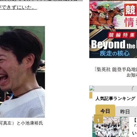
ができずにいた。
人気記事ランキング
今日
昨日
【
1
写真左）と小池康裕氏
「
い