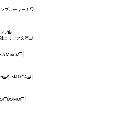
ャンプルーキー！
新
し
い
ウ
ャンプ
新
ィ
社コミック文庫
し
新
ン
い
し
ド
ウ
い
ウ
ガMeets
新
ィ
ウ
で
し
ン
ィ
開
い
ド
ン
く
ウ
ウ
ド
s
S-MANGA
新
新
ィ
で
ウ
し
し
ン
開
で
い
い
ド
く
開
ウ
ウ
ウ
NO
UOMO
く
新
新
ィ
ィ
で
し
し
ン
ン
開
い
い
ド
ド
く
ウ
ウ
ウ
ウ
ィ
ィ
で
で