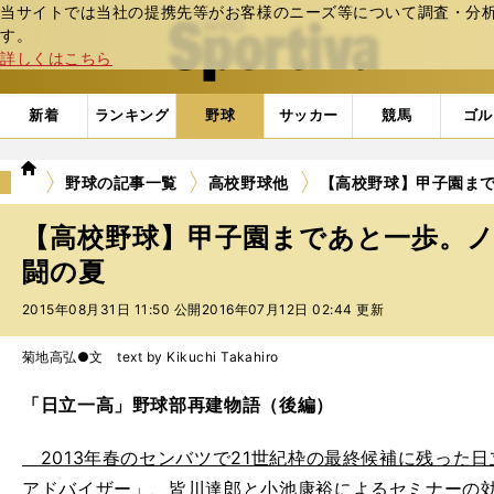
当サイトでは当社の提携先等がお客様のニーズ等について調査・分析し
web Sportiva (webスポルティーバ)
す。
詳しくはこちら
新着
ランキング
野球
サッカー
競馬
ゴル
we
野球の記事一覧
高校野球他
【高校野球】甲子園ま
b
ス
【高校野球】甲子園まであと一歩。
ポ
ル
闘の夏
テ
2015年08月31日 11:50 公開
2016年07月12日 02:44 更新
ィ
ー
バ
菊地高弘●文 text by Kikuchi Takahiro
「日立一高」野球部再建物語（後編）
2013年春のセンバツで21世紀枠の最終候補に残った
アドバイザー」、皆川達郎と小池康裕によるセミナーの