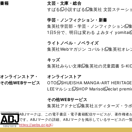
ン
ィ
ン
ン
ン
書籍
文芸・文庫・総合
開
で
開
開
い
い
ド
ン
ド
ド
ド
すばる
小説すばる
集英社 文芸ステーシ
く
開
く
く
新
新
ウ
ウ
ウ
ド
ウ
ウ
ウ
く
し
し
ィ
ィ
学芸・ノンフィクション・新書
で
ウ
で
で
で
い
い
ン
ン
集英社学芸部 - 学芸・ノンフィクション
開
で
開
開
開
新
ウ
ウ
ド
ド
1日5分で、明日は変わる よみタイ yomitai
く
開
く
く
く
し
新
ィ
ィ
ウ
ウ
く
い
ン
ン
ライトノベル・ノベライズ
で
で
ウ
ド
ド
集英社Webマガジン コバルト
集英社オレ
開
開
新
ィ
ウ
ウ
く
く
し
ン
キッズ
で
で
い
ド
集英社みらい文庫
集英社の児童図書 S-KID
開
開
新
ウ
ウ
く
く
し
ィ
オンラインストア・
オンラインストア
で
い
ン
その他WEBサービス
OTO
SHUEISHA MANGA-ART HERITAGE
開
新
ウ
ド
LEEマルシェ
SHOP Marisol
eclat prem
く
し
新
新
ィ
ウ
い
し
し
ン
その他WEBサービス
で
ウ
い
い
ド
集英社アドナビ
集英社エディターズ・ラ
開
新
ィ
ウ
ウ
ウ
く
し
ABJマークは、この電子書店・電子書籍配信サービスが、著作権者か
ン
ィ
ィ
で
い
です。ABJマークの詳細、ABJマークを掲示しているサービスの一
ド
ン
ン
開
https://aebs.or.jp/
ウ
新
ウ
ド
ド
く
し
ィ