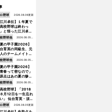
事
ロ野球
2026.08.06更新
江川卓伝】１年夏で
高校野球は終わっ
」と悟った江川卓の
え投手は、公式戦わ
校野球他
2026.08.05更
か16イニングの登板
夏の甲子園2026】
新
大洋から２位指名を
台育英の同級生、元
けた
人のチームメイト、
師と教え子...聖地で
校野球他
2026.08.05更
差する運命の再会
夏の甲子園2026】
新
青春って密なので」
原点はあの夏の惨敗
台育英・須江航が明
校野球他
2026.08.05更
す"日本一1000日計
高校野球】「2018
新
"のすべて
８月12日を一生忘れ
い」 仙台育英・須江
督が語る、惨敗から
ロ野球
2026.08.05更新
まった日本一への物
江川卓伝】先取点を