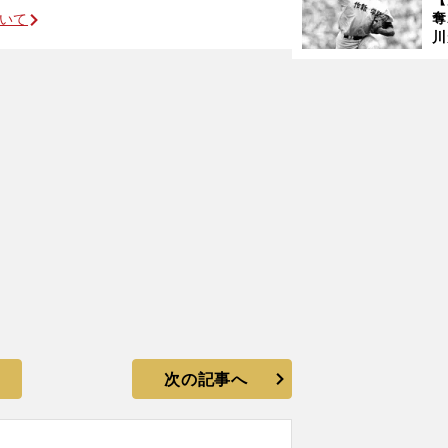
語
奪
ついて
川
古豪復活を託された２人の野球ド素人
け
準
次の記事へ