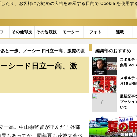
たり、お客様にお勧めの広告を表⽰する⽬的で Cookie を使⽤す
フ
その他球技
その他競技
モーター
フォト
連載
であと一歩。ノーシード日立一高、激闘の夏
編集部のおすすめ
スポルテ
ノーシード日立一高、激
集号 Vol
スポルテ
月16日発
最新記事
プッシュ
いて
日立一高。中山顕監督が呼んだ「外部
効果もあってか、同年夏も茨城大会ベ