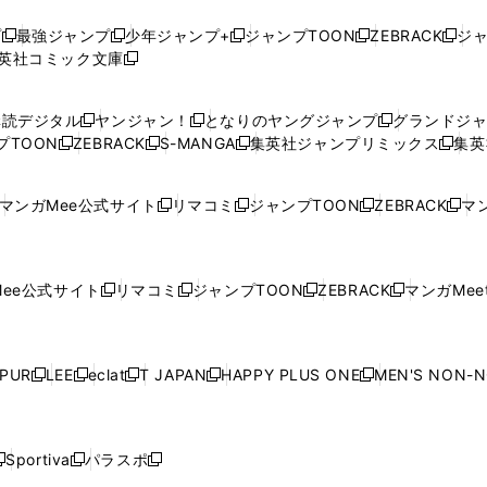
プ
最強ジャンプ
少年ジャンプ+
ジャンプTOON
ZEBRACK
ジ
新
新
新
新
新
英社コミック文庫
し
新
し
し
し
し
い
い
し
い
い
い
ウ
ウ
い
ウ
ウ
ウ
購読デジタル
ヤンジャン！
となりのヤングジャンプ
グランドジ
新
新
新
ィ
ィ
ウ
ィ
ィ
ィ
プTOON
ZEBRACK
S-MANGA
集英社ジャンプリミックス
集英
新
し
新
し
新
し
新
ン
ン
ィ
ン
ン
ン
し
い
し
い
し
い
し
ド
ド
ン
ド
ド
ド
い
ウ
い
ウ
い
ウ
い
ウ
ウ
ド
ウ
ウ
ウ
マンガMee公式サイト
リマコミ
ジャンプTOON
ZEBRACK
マン
新
新
新
新
ウ
ィ
ウ
ィ
ウ
ィ
ウ
で
で
ウ
で
で
で
し
し
し
し
し
ィ
ン
ィ
ン
ィ
ン
ィ
開
開
で
開
開
開
い
い
い
い
い
ン
ド
ン
ド
ン
ド
ン
く
く
開
く
く
く
ウ
ウ
ウ
ウ
ウ
ド
ウ
ド
ウ
ド
ウ
ド
ee公式サイト
リマコミ
ジャンプTOON
ZEBRACK
マンガMeet
く
新
新
新
新
ィ
ィ
ィ
ィ
ィ
ウ
で
ウ
で
ウ
で
ウ
し
し
し
し
ン
ン
ン
ン
ン
で
開
で
開
で
開
で
い
い
い
い
ド
ド
ド
ド
ド
開
く
開
く
開
く
開
ウ
ウ
ウ
ウ
ウ
ウ
ウ
ウ
ウ
PUR
LEE
eclat
T JAPAN
HAPPY PLUS ONE
MEN'S NON-
く
く
く
く
新
新
新
新
新
ィ
ィ
ィ
ィ
で
で
で
で
で
し
し
し
し
し
ン
ン
ン
ン
開
開
開
開
開
い
い
い
い
い
ド
ド
ド
ド
く
く
く
く
く
ウ
ウ
ウ
ウ
ウ
ウ
ウ
ウ
ウ
Sportiva
パラスポ
新
新
ィ
ィ
ィ
ィ
ィ
で
で
で
で
し
し
し