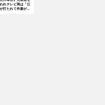
われテレビ局は「江
が打たれて作新が負
前
へ
た！」のテロップを
備した