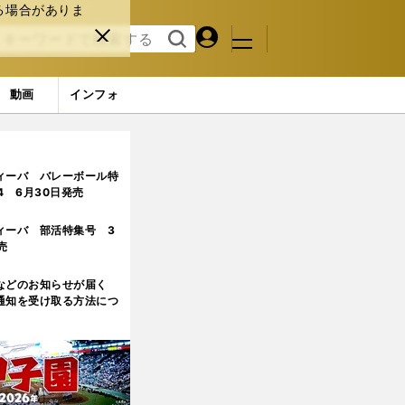
る場合がありま
マイペ
閉じ
検索
メニュ
ー
る
す
ジ
る
動画
インフォ
ィーバ バレーボール特
.4 6月30日発売
ィーバ 部活特集号 3
売
などのお知らせが届く
通知を受け取る方法につ