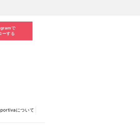
agramで
ローする
Sportivaについて