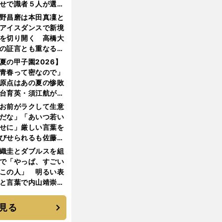
せで識者５人が選ん
優勝校はここだ！
野昌磨は本田真凜と
アイスダンスで新境
を切り開く 高橋大
の証言とも重なる課
と楽しさ
夏の甲子園2026】
青春って密なので」
原点はあの夏の惨敗
台育英・須江航が明
す"日本一1000日計
お前がラクして生意
"のすべて
だな」「あいつ若い
せに」厳しい言葉を
びせられるも佐藤慎
郎が貫いた誇りとフ
織圭とダブルスを組
ンへの思い
で「やっぱ、すごい
この人」 明るい表
と言葉で内山靖崇の
いを払ってくれた
見る