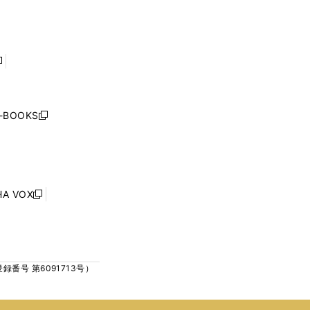
ン
ン
開
開
ド
ド
く
く
ウ
ウ
で
で
開
開
く
く
し
い
ウ
j-BOOKS
新
ィ
し
ン
い
ド
ウ
ウ
ィ
で
ン
HA VOX
開
新
ド
く
し
ウ
い
で
ウ
開
ィ
く
号 第6091713号）
ン
ド
ウ