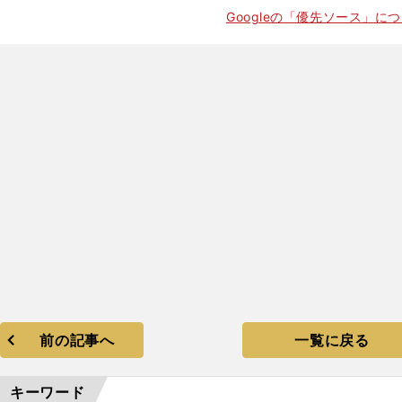
Googleの「優先ソース」に
】
。
前の記事へ
一覧に戻る
キーワード