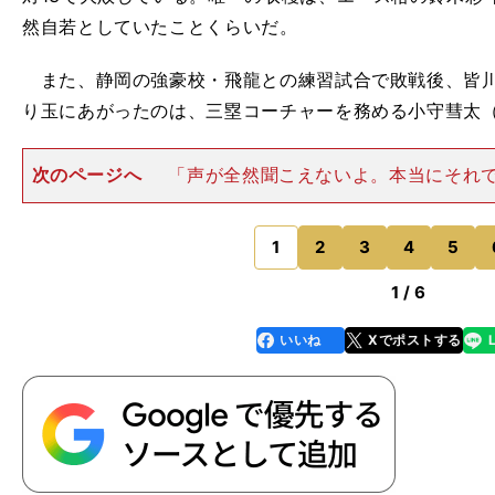
然自若としていたことくらいだ。
また、静岡の強豪校・飛龍との練習試合で敗戦後、皆川
り玉にあがったのは、三塁コーチャーを務める小守彗太
次のページへ
「声が全然聞こえないよ。本当にそれ
指しているチームのコーチャーなの？」 皆川も小池
織」になるにはレギュラーの技量はもちろん、ベンチメ
「ベンチパフォーマンス
1
2
3
4
5
のページへ
1 / 6
いいね
Xでポストする
line
faceboo
x
k