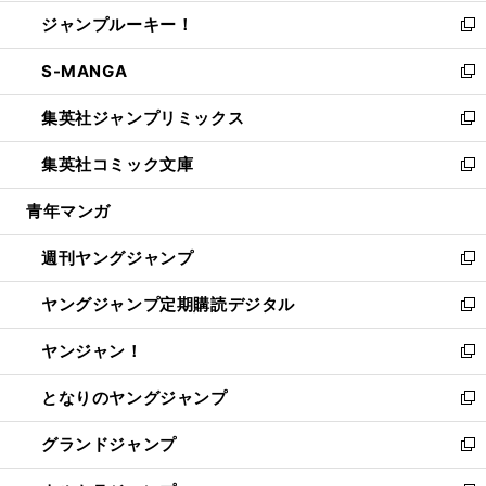
開
ウ
ン
ウ
し
ジャンプルーキー！
く
で
ド
ィ
い
新
開
ウ
ン
ウ
し
S-MANGA
く
で
ド
ィ
い
新
開
ウ
ン
ウ
し
集英社ジャンプリミックス
く
で
ド
ィ
い
新
開
ウ
ン
ウ
し
集英社コミック文庫
く
で
ド
ィ
い
新
開
ウ
ン
ウ
し
青年マンガ
く
で
ド
ィ
い
開
ウ
ン
ウ
週刊ヤングジャンプ
く
で
ド
ィ
新
開
ウ
ン
し
ヤングジャンプ定期購読デジタル
く
で
ド
い
新
開
ウ
ウ
し
ヤンジャン！
く
で
ィ
い
新
開
ン
ウ
し
となりのヤングジャンプ
く
ド
ィ
い
新
ウ
ン
ウ
し
グランドジャンプ
で
ド
ィ
い
新
開
ウ
ン
ウ
し