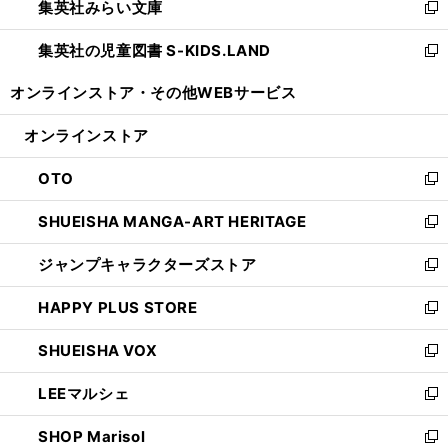
集英社みらい文庫
く
で
ド
ィ
新
開
ウ
ン
し
集英社の児童図書 S-KIDS.LAND
く
で
ド
い
新
開
ウ
ウ
し
オンラインストア・
その他WEBサービス
く
で
ィ
い
開
ン
ウ
オンラインストア
く
ド
ィ
ウ
ン
OTO
で
ド
新
開
ウ
し
SHUEISHA MANGA-ART HERITAGE
く
で
い
新
開
ウ
し
ジャンプキャラクターズストア
く
ィ
い
新
ン
ウ
し
HAPPY PLUS STORE
ド
ィ
い
新
ウ
ン
ウ
し
SHUEISHA VOX
で
ド
ィ
い
新
開
ウ
ン
ウ
し
LEEマルシェ
く
で
ド
ィ
い
新
開
ウ
ン
ウ
し
SHOP Marisol
く
で
ド
ィ
い
新