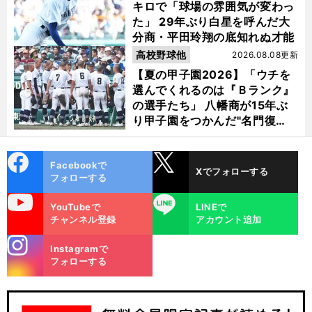
キロで「球場の雰囲気が変わっ
た」 29年ぶり白星を呼んだ大
分商・平田玲翔の底知れぬ才能
高校野球他
2026.08.08更新
【夏の甲子園2026】「ウチを
選んでくれるのは『Ｂランク』
の選手たち」 八幡商が15年ぶ
り甲子園をつかんだ"名門復
活"の舞台裏
cebo
X
Facebookで
Xでフォローする
ok
フォローする
uTube
LINE
YouTubeで
LINEで
チャンネル登録
アカウント追加
stagra
Instagramで
m
フォローする