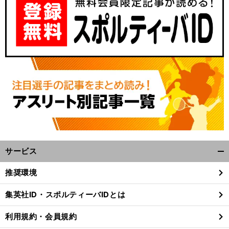
サービス
開
く/
推奨環境
閉
じ
集英社ID・スポルティーバIDとは
る
利用規約・会員規約