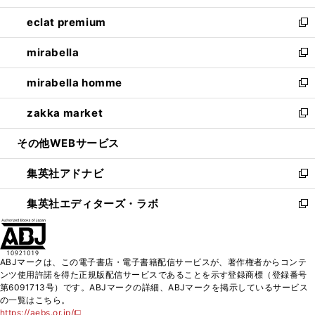
開
ウ
ン
ウ
し
eclat premium
く
で
ド
ィ
い
新
開
ウ
ン
ウ
し
mirabella
く
で
ド
ィ
い
新
開
ウ
ン
ウ
し
mirabella homme
く
で
ド
ィ
い
新
開
ウ
ン
ウ
し
zakka market
く
で
ド
ィ
い
新
開
ウ
ン
ウ
し
その他WEBサービス
く
で
ド
ィ
い
開
ウ
ン
ウ
集英社アドナビ
く
で
ド
ィ
新
開
ウ
ン
し
集英社エディターズ・ラボ
く
で
ド
い
新
開
ウ
ウ
し
く
で
ィ
い
開
ン
ウ
ABJマークは、この電子書店・電子書籍配信サービスが、著作権者からコンテ
く
ド
ィ
ンツ使用許諾を得た正規版配信サービスであることを示す登録商標（登録番号
ウ
ン
第6091713号）です。ABJマークの詳細、ABJマークを掲示しているサービス
で
ド
の一覧はこちら。
開
ウ
https://aebs.or.jp/