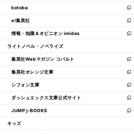
開
ウ
ン
ウ
し
kotoba
く
で
ド
ィ
い
新
開
ウ
ン
ウ
し
e!集英社
く
で
ド
ィ
い
新
開
ウ
ン
ウ
し
情報・知識＆オピニオン imidas
く
で
ド
ィ
い
新
開
ウ
ン
ウ
し
ライトノベル・ノベライズ
く
で
ド
ィ
い
開
ウ
ン
ウ
集英社Webマガジン コバルト
く
で
ド
ィ
新
開
ウ
ン
し
集英社オレンジ文庫
く
で
ド
い
新
開
ウ
ウ
し
シフォン文庫
く
で
ィ
い
新
開
ン
ウ
し
ダッシュエックス文庫公式サイト
く
ド
ィ
い
新
ウ
ン
ウ
し
JUMP j-BOOKS
で
ド
ィ
い
新
開
ウ
ン
ウ
し
キッズ
く
で
ド
ィ
い
開
ウ
ン
ウ