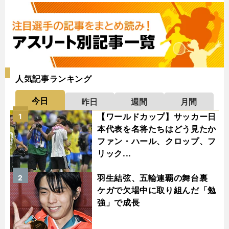
人気記事ランキング
今日
昨日
週間
月間
【ワールドカップ】サッカー日
1
本代表を名将たちはどう見たか
ファン・ハール、クロップ、フ
リック...
羽生結弦、五輪連覇の舞台裏
2
ケガで欠場中に取り組んだ「勉
強」で成長