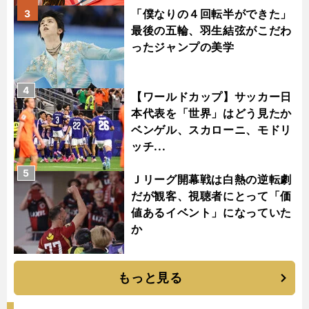
「僕なりの４回転半ができた」
3
最後の五輪、羽生結弦がこだわ
ったジャンプの美学
4
【ワールドカップ】サッカー日
本代表を「世界」はどう見たか
ベンゲル、スカローニ、モドリ
ッチ...
5
Ｊリーグ開幕戦は白熱の逆転劇
だが観客、視聴者にとって「価
値あるイベント」になっていた
か
もっと見る