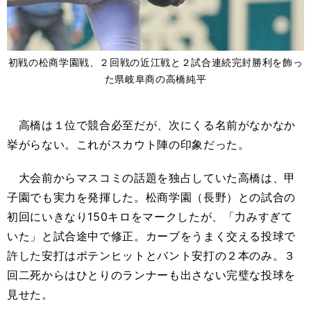
初戦の松商学園戦、２回戦の近江戦と２試合連続完封勝利を飾っ
た県岐阜商の高橋純平
高橋は１位で競合必至だが、次にくる名前がなかなか
挙がらない。これがスカウト陣の印象だった。
大会前からマスコミの話題を独占していた高橋は、甲
子園でも実力を発揮した。松商学園（長野）との試合の
初回にいきなり150キロをマークしたが、「力みすぎて
いた」と試合途中で修正。カーブをうまく交える投球で
許した安打はポテンヒットとバント安打の２本のみ。３
回二死からはひとりのランナーも出さない完璧な投球を
見せた。