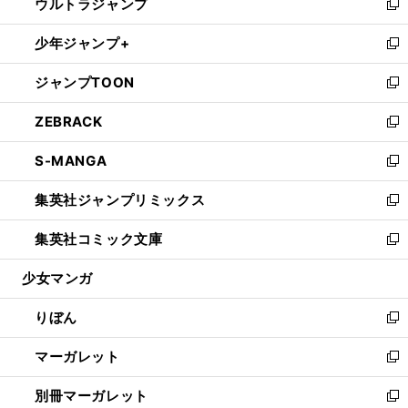
ウルトラジャンプ
く
で
ド
ィ
い
新
開
ウ
ン
ウ
し
少年ジャンプ+
く
で
ド
ィ
い
新
開
ウ
ン
ウ
し
ジャンプTOON
く
で
ド
ィ
い
新
開
ウ
ン
ウ
し
ZEBRACK
く
で
ド
ィ
い
新
開
ウ
ン
ウ
し
S-MANGA
く
で
ド
ィ
い
新
開
ウ
ン
ウ
し
集英社ジャンプリミックス
く
で
ド
ィ
い
新
開
ウ
ン
ウ
し
集英社コミック文庫
く
で
ド
ィ
い
新
開
ウ
ン
ウ
し
少女マンガ
く
で
ド
ィ
い
開
ウ
ン
ウ
りぼん
く
で
ド
ィ
新
開
ウ
ン
し
マーガレット
く
で
ド
い
新
開
ウ
ウ
し
別冊マーガレット
く
で
ィ
い
新