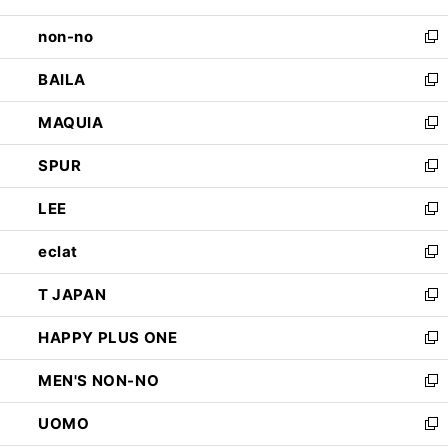
開
ウ
し
non-no
く
で
い
新
開
ウ
し
BAILA
く
ィ
い
新
ン
ウ
し
MAQUIA
ド
ィ
い
新
ウ
ン
ウ
し
SPUR
で
ド
ィ
い
新
開
ウ
ン
ウ
し
LEE
く
で
ド
ィ
い
新
開
ウ
ン
ウ
し
eclat
く
で
ド
ィ
い
新
開
ウ
ン
ウ
し
T JAPAN
く
で
ド
ィ
い
新
開
ウ
ン
ウ
し
HAPPY PLUS ONE
く
で
ド
ィ
い
新
開
ウ
ン
ウ
し
MEN'S NON-NO
く
で
ド
ィ
い
新
開
ウ
ン
ウ
し
UOMO
く
で
ド
ィ
い
新
開
ウ
ン
ウ