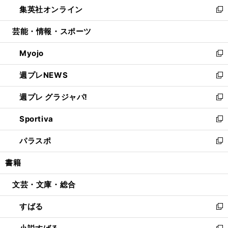
し
集英社オンライン
く
で
ド
ィ
い
新
開
ウ
ン
ウ
し
芸能・情報・スポーツ
く
で
ド
ィ
い
開
ウ
ン
ウ
Myojo
く
で
ド
ィ
新
開
ウ
ン
し
週プレNEWS
く
で
ド
い
新
開
ウ
ウ
し
週プレ グラジャパ!
く
で
ィ
い
新
開
ン
ウ
し
Sportiva
く
ド
ィ
い
新
ウ
ン
ウ
し
パラスポ
で
ド
ィ
い
新
開
ウ
ン
ウ
し
書籍
く
で
ド
ィ
い
開
ウ
ン
ウ
文芸・文庫・総合
く
で
ド
ィ
開
ウ
ン
すばる
く
で
ド
新
開
ウ
し
く