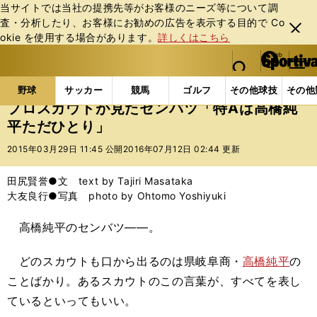
当サイトでは当社の提携先等がお客様のニーズ等について調
査・分析したり、お客様にお勧めの広告を表⽰する⽬的で Co
閉じ
okie を使⽤する場合があります。
詳しくはこちら
る
マイペ
web Sportiva (webスポルティーバ)
検索
メニュ
we
ー
野球の記事一覧
高校野球他
プロスカウトが見たセ
b
ジ
野球
サッカー
競馬
ゴルフ
その他球技
その他
ス
プロスカウトが見たセンバツ「特Aは高橋純
ポ
平ただひとり」
ル
テ
2015年03月29日 11:45 公開
2016年07月12日 02:44 更新
ィ
ー
田尻賢誉●文 text by Tajiri Masataka
バ
大友良行●写真 photo by Ohtomo Yoshiyuki
高橋純平のセンバツ――。
どのスカウトも口から出るのは県岐阜商・
高橋純平
の
ことばかり。あるスカウトのこの言葉が、すべてを表し
ているといってもいい。