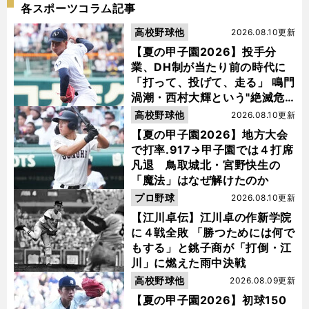
各スポーツコラム記事
高校野球他
2026.08.10更新
【夏の甲子園2026】投手分
業、DH制が当たり前の時代に
「打って、投げて、走る」 鳴門
渦潮・西村大輝という"絶滅危
惧種"
高校野球他
2026.08.10更新
【夏の甲子園2026】地方大会
で打率.917→甲子園では４打席
凡退 鳥取城北・宮野快生の
「魔法」はなぜ解けたのか
プロ野球
2026.08.10更新
【江川卓伝】江川卓の作新学院
に４戦全敗 「勝つためには何で
もする」と銚子商が「打倒・江
川」に燃えた雨中決戦
高校野球他
2026.08.09更新
【夏の甲子園2026】初球150