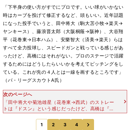
「下半身の使い方がすでにプロです。いい球がいかない
時はカーブを投げて修正するなど、頭もいい。近年話題
になった投手でいうと、田中将大（駒大苫小牧→楽天→
ヤンキース）、藤浪晋太郎（大阪桐蔭→阪神）、大谷翔
平（花巻東→日本ハム）、安樂智大（済美→楽天）らは
すべて全力投球し、スピードガンと戦っている感じがあ
ったけど、高橋にはそれがない。プロのステージで活躍
するためにはどうしたらいいかを考えてピッチングをし
ている。これが先の４人とは一線を画するところです」
（パ・リーグスカウトA氏）
次のページへ
「田中将大や菊池雄星（花巻東→西武）のストレー
トは『ドスン』という感じだったけど、高橋は『ピ
シャ』っていう感じでキレがある。たまにヒジが上
がりきらない時があるけど、上がった時は角度があ
次
1
2
3
4
のページへ
る。腕のしなりや