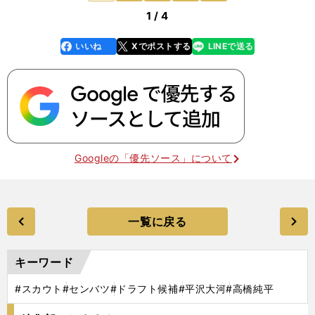
1 / 4
いいね
Xでポストする
LINEで送る
line
faceboo
x
k
Googleの「優先ソース」について
一覧に戻る
キーワード
#スカウト
#センバツ
#ドラフト候補
#平沢大河
#高橋純平