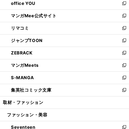
office YOU
く
で
ィ
い
新
開
ン
ウ
し
マンガMee公式サイト
く
ド
ィ
い
新
ウ
ン
ウ
し
リマコミ
で
ド
ィ
い
新
開
ウ
ン
ウ
し
ジャンプTOON
く
で
ド
ィ
い
新
開
ウ
ン
ウ
し
ZEBRACK
く
で
ド
ィ
い
新
開
ウ
ン
ウ
し
マンガMeets
く
で
ド
ィ
い
新
開
ウ
ン
ウ
し
S-MANGA
く
で
ド
ィ
い
新
開
ウ
ン
ウ
し
集英社コミック文庫
く
で
ド
ィ
い
新
開
ウ
ン
ウ
し
取材・ファッション
く
で
ド
ィ
い
開
ウ
ン
ウ
ファッション・美容
く
で
ド
ィ
開
ウ
ン
Seventeen
く
で
ド
新