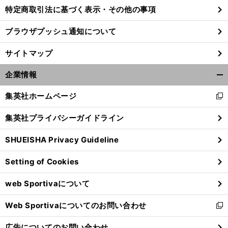
特定商取引法に基づく表示・その他の事項
ブラウザプッシュ通知について
】
、
・
！
前
へ
サイトマップ
企業情報
開
く/
集英社ホームページ
新
閉
し
じ
集英社プライバシーガイドライン
い
る
ウ
SHUEISHA Privacy Guideline
ィ
ン
Setting of Cookies
ド
ウ
web Sportivaについて
で
開
Web Sportivaについてのお問い合わせ
く
新
し
広告についてのお問い合わせ