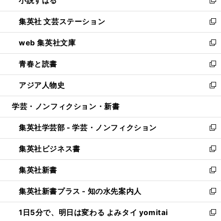
小説すばる
で
い
新
開
ウ
し
集英社 文芸ステーション
く
ィ
い
新
ン
ウ
し
web 集英社文庫
ド
ィ
い
新
ウ
ン
ウ
し
青春と読書
で
ド
ィ
い
新
開
ウ
ン
ウ
し
アジア人物史
く
で
ド
ィ
い
新
開
ウ
ン
ウ
し
学芸・ノンフィクション・新書
く
で
ド
ィ
い
開
ウ
ン
ウ
集英社学芸部 - 学芸・ノンフィクション
く
で
ド
ィ
新
開
ウ
ン
し
集英社ビジネス書
く
で
ド
い
新
開
ウ
ウ
し
集英社新書
く
で
ィ
い
新
開
ン
ウ
し
集英社新書プラス - 知の水先案内人
く
ド
ィ
い
新
ウ
ン
ウ
し
1日5分で、明日は変わる よみタイ yomitai
で
ド
ィ
い
新