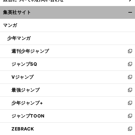
い
ウ
集英社サイト
ィ
開
ン
く/
マンガ
ド
閉
ウ
じ
少年マンガ
で
る
開
週刊少年ジャンプ
く
新
し
ジャンプSQ
い
新
ウ
し
Vジャンプ
ィ
い
新
ン
ウ
し
最強ジャンプ
ド
ィ
い
新
ウ
ン
ウ
し
少年ジャンプ+
で
ド
ィ
い
新
開
ウ
ン
ウ
し
ジャンプTOON
く
で
ド
ィ
い
新
開
ウ
ン
ウ
し
ZEBRACK
く
で
ド
ィ
い
新