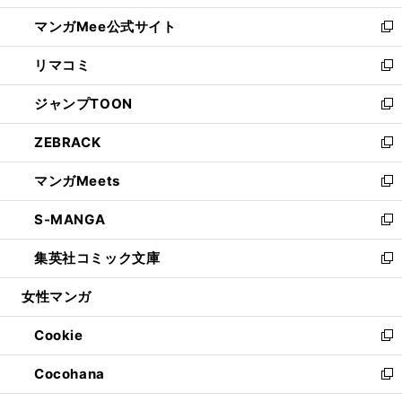
開
ン
ウ
し
マンガMee公式サイト
く
ド
ィ
い
新
ウ
ン
ウ
し
リマコミ
で
ド
ィ
い
新
開
ウ
ン
ウ
し
ジャンプTOON
く
で
ド
ィ
い
新
開
ウ
ン
ウ
し
ZEBRACK
く
で
ド
ィ
い
新
開
ウ
ン
ウ
し
マンガMeets
く
で
ド
ィ
い
新
開
ウ
ン
ウ
し
S-MANGA
く
で
ド
ィ
い
新
開
ウ
ン
ウ
し
集英社コミック文庫
く
で
ド
ィ
い
新
開
ウ
ン
ウ
し
女性マンガ
く
で
ド
ィ
い
開
ウ
ン
ウ
Cookie
く
で
ド
ィ
新
開
ウ
ン
し
Cocohana
く
で
ド
い
新
開
ウ
ウ
し