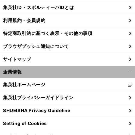
じ
集英社ID・スポルティーバIDとは
る
利用規約・会員規約
特定商取引法に基づく表示・その他の事項
ブラウザプッシュ通知について
サイトマップ
企業情報
開
く/
集英社ホームページ
新
閉
し
じ
集英社プライバシーガイドライン
い
る
ウ
SHUEISHA Privacy Guideline
ィ
ン
Setting of Cookies
ド
ウ