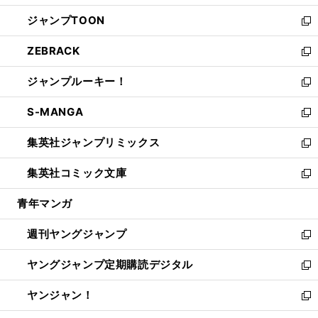
開
ウ
ン
ウ
し
ジャンプTOON
く
で
ド
ィ
い
新
開
ウ
ン
ウ
し
ZEBRACK
く
で
ド
ィ
い
新
開
ウ
ン
ウ
し
ジャンプルーキー！
く
で
ド
ィ
い
新
開
ウ
ン
ウ
し
S-MANGA
く
で
ド
ィ
い
新
開
ウ
ン
ウ
し
集英社ジャンプリミックス
く
で
ド
ィ
い
新
開
ウ
ン
ウ
し
集英社コミック文庫
く
で
ド
ィ
い
新
開
ウ
ン
ウ
し
青年マンガ
く
で
ド
ィ
い
開
ウ
ン
ウ
週刊ヤングジャンプ
く
で
ド
ィ
新
開
ウ
ン
し
ヤングジャンプ定期購読デジタル
く
で
ド
い
新
開
ウ
ウ
し
ヤンジャン！
く
で
ィ
い
新
開
ン
ウ
し