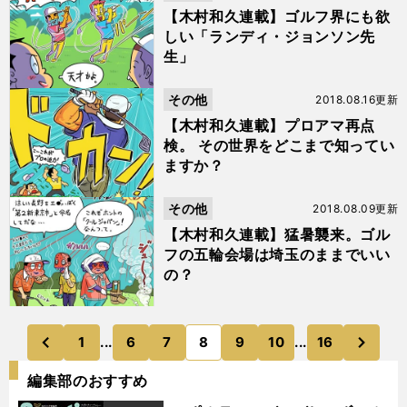
【木村和久連載】ゴルフ界にも欲
しい「ランディ・ジョンソン先
生」
その他
2018.08.16更新
【木村和久連載】プロアマ再点
検。 その世界をどこまで知ってい
ますか？
その他
2018.08.09更新
【木村和久連載】猛暑襲来。ゴル
フの五輪会場は埼玉のままでいい
の？
次
1
...
6
7
8
9
10
...
16
のページへ
のページへ
前
編集部のおすすめ