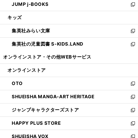
JUMP j-BOOKS
で
ド
ィ
い
新
開
ウ
ン
ウ
し
キッズ
く
で
ド
ィ
い
開
ウ
ン
ウ
集英社みらい文庫
く
で
ド
ィ
新
開
ウ
ン
し
集英社の児童図書 S-KIDS.LAND
く
で
ド
い
新
開
ウ
ウ
し
オンラインストア・
その他WEBサービス
く
で
ィ
い
開
ン
ウ
オンラインストア
く
ド
ィ
ウ
ン
OTO
で
ド
新
開
ウ
し
SHUEISHA MANGA-ART HERITAGE
く
で
い
新
開
ウ
し
ジャンプキャラクターズストア
く
ィ
い
新
ン
ウ
し
HAPPY PLUS STORE
ド
ィ
い
新
ウ
ン
ウ
し
SHUEISHA VOX
で
ド
ィ
い
新