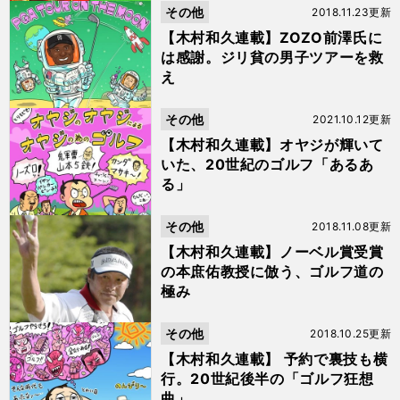
その他
2018.11.23更新
【木村和久連載】ZOZO前澤氏に
は感謝。ジリ貧の男子ツアーを救
え
その他
2021.10.12更新
【木村和久連載】オヤジが輝いて
いた、20世紀のゴルフ「あるあ
る」
その他
2018.11.08更新
【木村和久連載】ノーベル賞受賞
の本庶佑教授に倣う、ゴルフ道の
極み
その他
2018.10.25更新
【木村和久連載】 予約で裏技も横
行。20世紀後半の「ゴルフ狂想
曲」