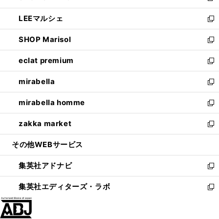
開
ウ
ン
ウ
し
LEEマルシェ
く
で
ド
ィ
い
新
開
ウ
ン
ウ
し
SHOP Marisol
く
で
ド
ィ
い
新
開
ウ
ン
ウ
し
eclat premium
く
で
ド
ィ
い
新
開
ウ
ン
ウ
し
mirabella
く
で
ド
ィ
い
新
開
ウ
ン
ウ
し
mirabella homme
く
で
ド
ィ
い
新
開
ウ
ン
ウ
し
zakka market
く
で
ド
ィ
い
新
開
ウ
ン
ウ
し
その他WEBサービス
く
で
ド
ィ
い
開
ウ
ン
ウ
集英社アドナビ
く
で
ド
ィ
新
開
ウ
ン
し
集英社エディターズ・ラボ
く
で
ド
い
新
開
ウ
ウ
し
く
で
ィ
い
開