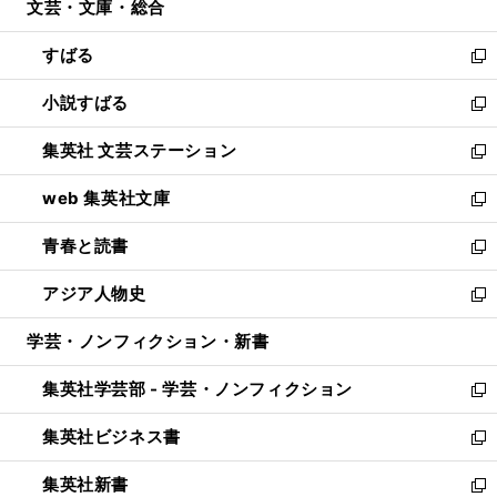
文芸・文庫・総合
く
で
ド
ィ
開
ウ
ン
すばる
く
で
ド
新
開
ウ
し
小説すばる
く
で
い
新
開
ウ
し
集英社 文芸ステーション
く
ィ
い
新
ン
ウ
し
web 集英社文庫
ド
ィ
い
新
ウ
ン
ウ
し
青春と読書
で
ド
ィ
い
新
開
ウ
ン
ウ
し
アジア人物史
く
で
ド
ィ
い
新
開
ウ
ン
ウ
し
学芸・ノンフィクション・新書
く
で
ド
ィ
い
開
ウ
ン
ウ
集英社学芸部 - 学芸・ノンフィクション
く
で
ド
ィ
新
開
ウ
ン
し
集英社ビジネス書
く
で
ド
い
新
開
ウ
ウ
し
集英社新書
く
で
ィ
い
新