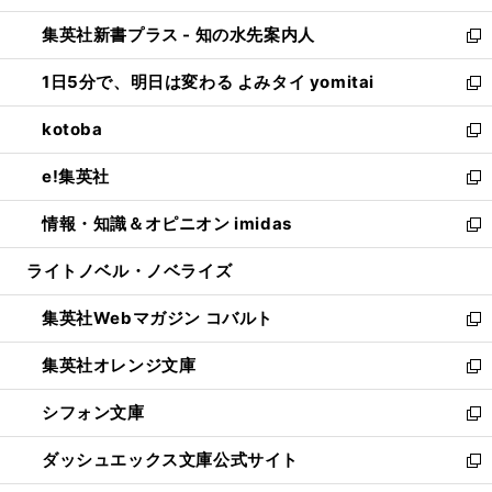
開
ン
ウ
し
集英社新書プラス - 知の水先案内人
く
ド
ィ
い
新
ウ
ン
ウ
し
1日5分で、明日は変わる よみタイ yomitai
で
ド
ィ
い
新
開
ウ
ン
ウ
し
kotoba
く
で
ド
ィ
い
新
開
ウ
ン
ウ
し
e!集英社
く
で
ド
ィ
い
新
開
ウ
ン
ウ
し
情報・知識＆オピニオン imidas
く
で
ド
ィ
い
新
開
ウ
ン
ウ
し
ライトノベル・ノベライズ
く
で
ド
ィ
い
開
ウ
ン
ウ
集英社Webマガジン コバルト
く
で
ド
ィ
新
開
ウ
ン
し
集英社オレンジ文庫
く
で
ド
い
新
開
ウ
ウ
し
シフォン文庫
く
で
ィ
い
新
開
ン
ウ
し
ダッシュエックス文庫公式サイト
く
ド
ィ
い
新
ウ
ン
ウ
し