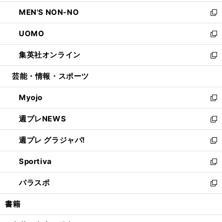
開
ウ
ン
ウ
し
MEN'S NON-NO
く
で
ド
ィ
い
新
開
ウ
ン
ウ
し
UOMO
く
で
ド
ィ
い
新
開
ウ
ン
ウ
し
集英社オンライン
く
で
ド
ィ
い
新
開
ウ
ン
ウ
し
芸能・情報・スポーツ
く
で
ド
ィ
い
開
ウ
ン
ウ
Myojo
く
で
ド
ィ
新
開
ウ
ン
し
週プレNEWS
く
で
ド
い
新
開
ウ
ウ
し
週プレ グラジャパ!
く
で
ィ
い
新
開
ン
ウ
し
Sportiva
く
ド
ィ
い
新
ウ
ン
ウ
し
パラスポ
で
ド
ィ
い
新
開
ウ
ン
ウ
し
書籍
く
で
ド
ィ
い
開
ウ
ン
ウ