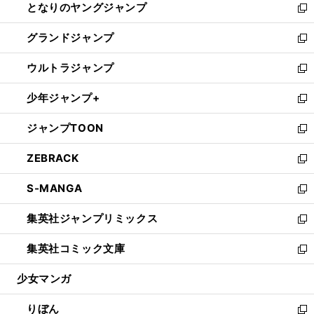
となりのヤングジャンプ
く
ド
ィ
い
新
ウ
ン
ウ
し
グランドジャンプ
で
ド
ィ
い
新
開
ウ
ン
ウ
し
ウルトラジャンプ
く
で
ド
ィ
い
新
開
ウ
ン
ウ
し
少年ジャンプ+
く
で
ド
ィ
い
新
開
ウ
ン
ウ
し
ジャンプTOON
く
で
ド
ィ
い
新
開
ウ
ン
ウ
し
ZEBRACK
く
で
ド
ィ
い
新
開
ウ
ン
ウ
し
S-MANGA
く
で
ド
ィ
い
新
開
ウ
ン
ウ
し
集英社ジャンプリミックス
く
で
ド
ィ
い
新
開
ウ
ン
ウ
し
集英社コミック文庫
く
で
ド
ィ
い
新
開
ウ
ン
ウ
し
少女マンガ
く
で
ド
ィ
い
開
ウ
ン
ウ
りぼん
く
で
ド
ィ
新