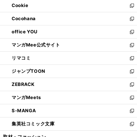
Cookie
く
で
ド
ィ
新
開
ウ
ン
し
Cocohana
く
で
ド
い
新
開
ウ
ウ
し
office YOU
く
で
ィ
い
新
開
ン
ウ
し
マンガMee公式サイト
く
ド
ィ
い
新
ウ
ン
ウ
し
リマコミ
で
ド
ィ
い
新
開
ウ
ン
ウ
し
ジャンプTOON
く
で
ド
ィ
い
新
開
ウ
ン
ウ
し
ZEBRACK
く
で
ド
ィ
い
新
開
ウ
ン
ウ
し
マンガMeets
く
で
ド
ィ
い
新
開
ウ
ン
ウ
し
S-MANGA
く
で
ド
ィ
い
新
開
ウ
ン
ウ
し
集英社コミック文庫
く
で
ド
ィ
い
新
開
ウ
ン
ウ
し
取材・ファッション
く