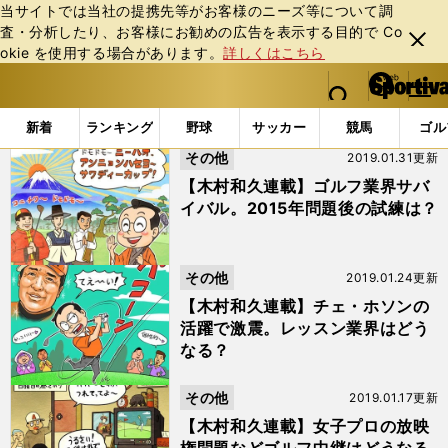
当サイトでは当社の提携先等がお客様のニーズ等について調
査・分析したり、お客様にお勧めの広告を表⽰する⽬的で Co
閉じ
okie を使⽤する場合があります。
詳しくはこちら
る
マイペ
web Sportiva (webスポルティーバ)
検索
メニュ
we
ー
「木村和久」の検索結果 (8ページ目)
b
ジ
新着
ランキング
野球
サッカー
競馬
ゴル
ス
その他
2019.01.31更新
ポ
ル
【木村和久連載】ゴルフ業界サバ
テ
イバル。2015年問題後の試練は？
ィ
ー
バ
その他
2019.01.24更新
【木村和久連載】チェ・ホソンの
活躍で激震。レッスン業界はどう
なる？
その他
2019.01.17更新
【木村和久連載】女子プロの放映