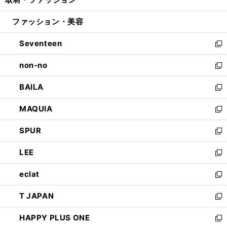
で
ド
ィ
い
開
ウ
ン
ウ
ファッション・美容
く
で
ド
ィ
開
ウ
ン
Seventeen
く
で
ド
新
開
ウ
し
non-no
く
で
い
新
開
ウ
し
BAILA
く
ィ
い
新
ン
ウ
し
MAQUIA
ド
ィ
い
新
ウ
ン
ウ
し
SPUR
で
ド
ィ
い
新
開
ウ
ン
ウ
し
LEE
く
で
ド
ィ
い
新
開
ウ
ン
ウ
し
eclat
く
で
ド
ィ
い
新
開
ウ
ン
ウ
し
T JAPAN
く
で
ド
ィ
い
新
開
ウ
ン
ウ
し
HAPPY PLUS ONE
く
で
ド
ィ
い
新