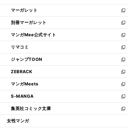
開
ウ
ン
し
マーガレット
く
で
ド
い
新
開
ウ
ウ
し
別冊マーガレット
く
で
ィ
い
新
開
ン
ウ
し
マンガMee公式サイト
く
ド
ィ
い
新
ウ
ン
ウ
し
リマコミ
で
ド
ィ
い
新
開
ウ
ン
ウ
し
ジャンプTOON
く
で
ド
ィ
い
新
開
ウ
ン
ウ
し
ZEBRACK
く
で
ド
ィ
い
新
開
ウ
ン
ウ
し
マンガMeets
く
で
ド
ィ
い
新
開
ウ
ン
ウ
し
S-MANGA
く
で
ド
ィ
い
新
開
ウ
ン
ウ
し
集英社コミック文庫
く
で
ド
ィ
い
新
開
ウ
ン
ウ
し
女性マンガ
く
で
ド
ィ
い
開
ウ
ン
ウ