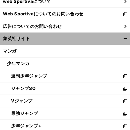
web Sportivaについて
で
開
Web Sportivaについてのお問い合わせ
く
新
し
広告についてのお問い合わせ
い
ウ
集英社サイト
ィ
開
ン
く/
マンガ
ド
閉
ウ
じ
少年マンガ
で
る
開
週刊少年ジャンプ
く
新
し
ジャンプSQ
い
新
ウ
し
Vジャンプ
ィ
い
新
ン
ウ
し
最強ジャンプ
ド
ィ
い
新
ウ
ン
ウ
し
少年ジャンプ+
で
ド
ィ
い
新