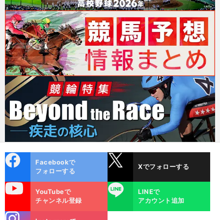
cebo
X
Facebookで
Xでフォローする
ok
フォローする
uTube
LINE
YouTubeで
LINEで
チャンネル登録
アカウント追加
stagra