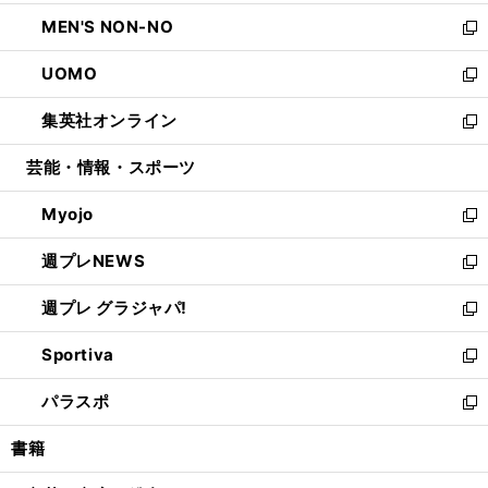
開
ウ
ン
ウ
し
MEN'S NON-NO
く
で
ド
ィ
い
新
開
ウ
ン
ウ
し
UOMO
く
で
ド
ィ
い
新
開
ウ
ン
ウ
し
集英社オンライン
く
で
ド
ィ
い
新
開
ウ
ン
ウ
し
芸能・情報・スポーツ
く
で
ド
ィ
い
開
ウ
ン
ウ
Myojo
く
で
ド
ィ
新
開
ウ
ン
し
週プレNEWS
く
で
ド
い
新
開
ウ
ウ
し
週プレ グラジャパ!
く
で
ィ
い
新
開
ン
ウ
し
Sportiva
く
ド
ィ
い
新
ウ
ン
ウ
し
パラスポ
で
ド
ィ
い
新
開
ウ
ン
ウ
し
書籍
く
で
ド
ィ
い
開
ウ
ン
ウ