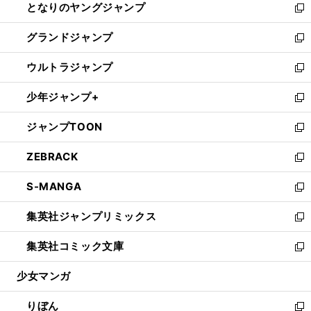
となりのヤングジャンプ
く
ド
ィ
い
新
ウ
ン
ウ
し
グランドジャンプ
で
ド
ィ
い
新
開
ウ
ン
ウ
し
ウルトラジャンプ
く
で
ド
ィ
い
新
開
ウ
ン
ウ
し
少年ジャンプ+
く
で
ド
ィ
い
新
開
ウ
ン
ウ
し
ジャンプTOON
く
で
ド
ィ
い
新
開
ウ
ン
ウ
し
ZEBRACK
く
で
ド
ィ
い
新
開
ウ
ン
ウ
し
S-MANGA
く
で
ド
ィ
い
新
開
ウ
ン
ウ
し
集英社ジャンプリミックス
く
で
ド
ィ
い
新
開
ウ
ン
ウ
し
集英社コミック文庫
く
で
ド
ィ
い
新
開
ウ
ン
ウ
し
少女マンガ
く
で
ド
ィ
い
開
ウ
ン
ウ
りぼん
く
で
ド
ィ
新