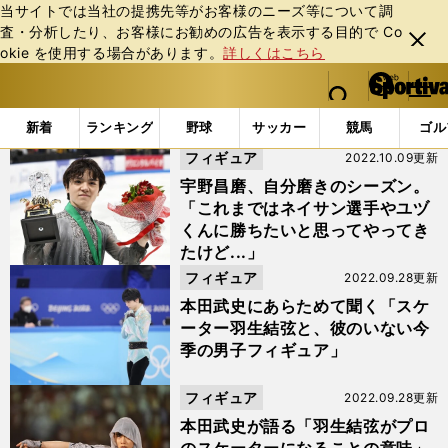
当サイトでは当社の提携先等がお客様のニーズ等について調
査・分析したり、お客様にお勧めの広告を表⽰する⽬的で Co
閉じ
okie を使⽤する場合があります。
詳しくはこちら
る
マイペ
web Sportiva (webスポルティーバ)
検索
メニュ
we
ー
「羽生結弦」の検索結果 (4ページ目)
b
ジ
新着
ランキング
野球
サッカー
競馬
ゴル
ス
フィギュア
2022.10.09更新
ポ
ル
宇野昌磨、自分磨きのシーズン。
テ
「これまではネイサン選手やユヅ
ィ
くんに勝ちたいと思ってやってき
ー
たけど...」
バ
フィギュア
2022.09.28更新
本田武史にあらためて聞く「スケ
ーター羽生結弦と、彼のいない今
季の男子フィギュア」
フィギュア
2022.09.28更新
本田武史が語る「羽生結弦がプロ