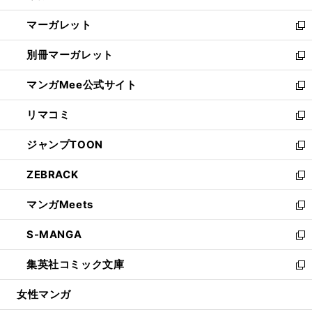
開
ウ
ン
し
マーガレット
く
で
ド
い
新
開
ウ
ウ
し
別冊マーガレット
く
で
ィ
い
新
開
ン
ウ
し
マンガMee公式サイト
く
ド
ィ
い
新
ウ
ン
ウ
し
リマコミ
で
ド
ィ
い
新
開
ウ
ン
ウ
し
ジャンプTOON
く
で
ド
ィ
い
新
開
ウ
ン
ウ
し
ZEBRACK
く
で
ド
ィ
い
新
開
ウ
ン
ウ
し
マンガMeets
く
で
ド
ィ
い
新
開
ウ
ン
ウ
し
S-MANGA
く
で
ド
ィ
い
新
開
ウ
ン
ウ
し
集英社コミック文庫
く
で
ド
ィ
い
新
開
ウ
ン
ウ
し
女性マンガ
く
で
ド
ィ
い
開
ウ
ン
ウ