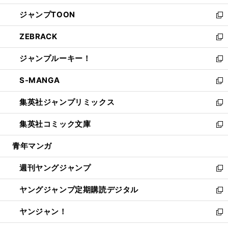
開
ウ
ン
ウ
し
ジャンプTOON
く
で
ド
ィ
い
新
開
ウ
ン
ウ
し
ZEBRACK
く
で
ド
ィ
い
新
開
ウ
ン
ウ
し
ジャンプルーキー！
く
で
ド
ィ
い
新
開
ウ
ン
ウ
し
S-MANGA
く
で
ド
ィ
い
新
開
ウ
ン
ウ
し
集英社ジャンプリミックス
く
で
ド
ィ
い
新
開
ウ
ン
ウ
し
集英社コミック文庫
く
で
ド
ィ
い
新
開
ウ
ン
ウ
し
青年マンガ
く
で
ド
ィ
い
開
ウ
ン
ウ
週刊ヤングジャンプ
く
で
ド
ィ
新
開
ウ
ン
し
ヤングジャンプ定期購読デジタル
く
で
ド
い
新
開
ウ
ウ
し
ヤンジャン！
く
で
ィ
い
新
開
ン
ウ
し