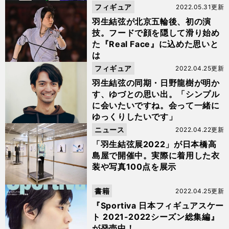
フィギュア
2022.05.31更新
羽生結弦が北京五輪後、初の演
技。フードで顔を隠して滑り始め
た『Real Face』に込めた思いと
は
フィギュア
2022.04.25更新
羽生結弦の同期・日野龍樹が明か
す、ゆづとの思い出。「シンプル
に会いたいですね。会って一緒に
ゆっくりしたいです」
ニュース
2022.04.22更新
「羽生結弦展2022」が日本橋高
島屋で開催中。実際に着用した衣
装や写真100点を展示
書籍
2022.04.25更新
『Sportiva 日本フィギュアスケー
ト 2021-2022シーズン総集編』
が発売中！