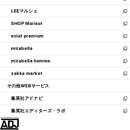
開
ウ
ン
ウ
し
LEEマルシェ
く
で
ド
ィ
い
新
開
ウ
ン
ウ
し
SHOP Marisol
く
で
ド
ィ
い
新
開
ウ
ン
ウ
し
eclat premium
く
で
ド
ィ
い
新
開
ウ
ン
ウ
し
mirabella
く
で
ド
ィ
い
新
開
ウ
ン
ウ
し
mirabella homme
く
で
ド
ィ
い
新
開
ウ
ン
ウ
し
zakka market
く
で
ド
ィ
い
新
開
ウ
ン
ウ
し
その他WEBサービス
く
で
ド
ィ
い
開
ウ
ン
ウ
集英社アドナビ
く
で
ド
ィ
新
開
ウ
ン
し
集英社エディターズ・ラボ
く
で
ド
い
新
開
ウ
ウ
し
く
で
ィ
い
開