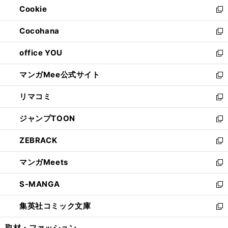
Cookie
く
で
ド
ィ
新
開
ウ
ン
し
Cocohana
く
で
ド
い
新
開
ウ
ウ
し
office YOU
く
で
ィ
い
新
開
ン
ウ
し
マンガMee公式サイト
く
ド
ィ
い
新
ウ
ン
ウ
し
リマコミ
で
ド
ィ
い
新
開
ウ
ン
ウ
し
ジャンプTOON
く
で
ド
ィ
い
新
開
ウ
ン
ウ
し
ZEBRACK
く
で
ド
ィ
い
新
開
ウ
ン
ウ
し
マンガMeets
く
で
ド
ィ
い
新
開
ウ
ン
ウ
し
S-MANGA
く
で
ド
ィ
い
新
開
ウ
ン
ウ
し
集英社コミック文庫
く
で
ド
ィ
い
新
開
ウ
ン
ウ
し
取材・ファッション
く