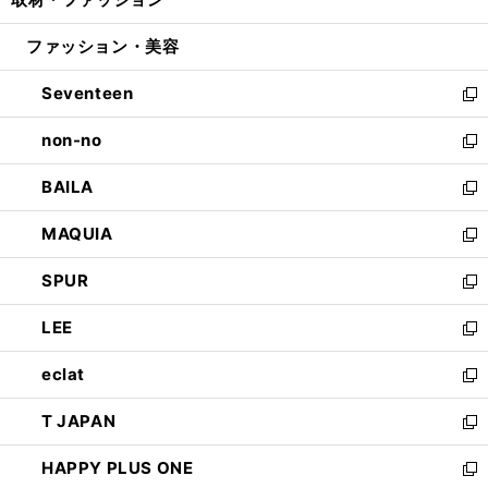
で
ド
ィ
い
開
ウ
ン
ウ
ファッション・美容
く
で
ド
ィ
開
ウ
ン
Seventeen
く
で
ド
新
開
ウ
し
non-no
く
で
い
新
開
ウ
し
BAILA
く
ィ
い
新
ン
ウ
し
MAQUIA
ド
ィ
い
新
ウ
ン
ウ
し
SPUR
で
ド
ィ
い
新
開
ウ
ン
ウ
し
LEE
く
で
ド
ィ
い
新
開
ウ
ン
ウ
し
eclat
く
で
ド
ィ
い
新
開
ウ
ン
ウ
し
T JAPAN
く
で
ド
ィ
い
新
開
ウ
ン
ウ
し
HAPPY PLUS ONE
く
で
ド
ィ
い
新