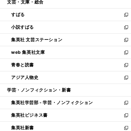
文芸・文庫・総合
く
で
ド
ィ
開
ウ
ン
すばる
く
で
ド
新
開
ウ
し
小説すばる
く
で
い
新
開
ウ
し
集英社 文芸ステーション
く
ィ
い
新
ン
ウ
し
web 集英社文庫
ド
ィ
い
新
ウ
ン
ウ
し
青春と読書
で
ド
ィ
い
新
開
ウ
ン
ウ
し
アジア人物史
く
で
ド
ィ
い
新
開
ウ
ン
ウ
し
学芸・ノンフィクション・新書
く
で
ド
ィ
い
開
ウ
ン
ウ
集英社学芸部 - 学芸・ノンフィクション
く
で
ド
ィ
新
開
ウ
ン
し
集英社ビジネス書
く
で
ド
い
新
開
ウ
ウ
し
集英社新書
く
で
ィ
い
新