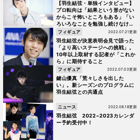
【羽生結弦・単独インタビュー】
プロ転向は「結果という形がない
からこそ怖いところもある」「い
ろいろなことを勉強し続けなけれ
ばいけない」
フィギュア
2022.07.21更新
羽生結弦が決意表明会見で語った
「より高いステージへの挑戦」。
10年以上取材する記者が「これか
ら」に期待すること
フィギュア
2022.07.03更新
鍵山優真「荒々しさを出した
い」。新シーズンのプログラムに
羽生結弦との共通点
ニュース
2022.08.18更新
羽生結弦 2022−2023カレンダ
ー予約受付中！