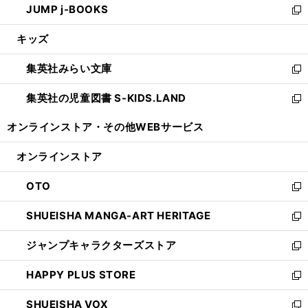
JUMP j-BOOKS
で
ド
ィ
い
新
開
ウ
ン
ウ
し
キッズ
く
で
ド
ィ
い
開
ウ
ン
ウ
集英社みらい文庫
く
で
ド
ィ
新
開
ウ
ン
し
集英社の児童図書 S-KIDS.LAND
く
で
ド
い
新
開
ウ
ウ
し
オンラインストア・
その他WEBサービス
く
で
ィ
い
開
ン
ウ
オンラインストア
く
ド
ィ
ウ
ン
OTO
で
ド
新
開
ウ
し
SHUEISHA MANGA-ART HERITAGE
く
で
い
新
開
ウ
し
ジャンプキャラクターズストア
く
ィ
い
新
ン
ウ
し
HAPPY PLUS STORE
ド
ィ
い
新
ウ
ン
ウ
し
SHUEISHA VOX
で
ド
ィ
い
新