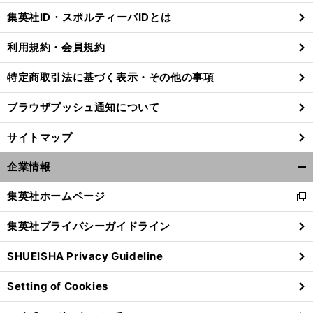
じ
集英社ID・スポルティーバIDとは
る
利用規約・会員規約
特定商取引法に基づく表示・その他の事項
ブラウザプッシュ通知について
サイトマップ
企業情報
開
く/
集英社ホームページ
新
閉
し
じ
集英社プライバシーガイドライン
い
る
ウ
SHUEISHA Privacy Guideline
ィ
ン
Setting of Cookies
ド
ウ