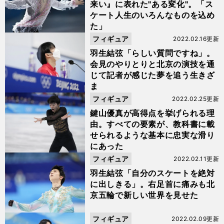
来い』に表れた"ある変化"。「ス
ケート人生のいろんなものを込め
た」
フィギュア
2022.02.16更新
羽生結弦「らしい質問ですね」。
会見のやりとりと北京の演技を通
じて記者が感じた夢を追う生きざ
ま
フィギュア
2022.02.25更新
鍵山優真が高得点を挙げられる理
由。すべての要素が、教科書に載
せられるような基本に忠実な滑り
にあった
フィギュア
2022.02.11更新
羽生結弦「自分のスケートを絶対
に出しきる」。右足首に痛みも北
京五輪で新しい世界を見せた
フィギュア
2022.02.09更新