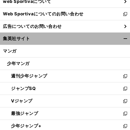
web Sportivaについて
で
開
Web Sportivaについてのお問い合わせ
く
新
し
広告についてのお問い合わせ
い
ウ
集英社サイト
ィ
開
ン
く/
マンガ
ド
閉
ウ
じ
少年マンガ
で
る
開
週刊少年ジャンプ
く
新
し
ジャンプSQ
い
新
ウ
し
Vジャンプ
ィ
い
新
ン
ウ
し
最強ジャンプ
ド
ィ
い
新
ウ
ン
ウ
し
少年ジャンプ+
で
ド
ィ
い
新