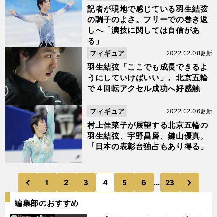
記者が現地で感じている羽生結弦
の調子のよさ。フリーでの巻き返
しへ「演技に関しては自信があ
る」
フィギュア
2022.02.08更新
羽生結弦「ここでも成長できるよ
うにしていけばいい」。北京五輪
で４回転アクセル成功へ好感触
フィギュア
2022.02.06更新
村上佳菜子が展望する北京五輪の
羽生結弦、宇野昌磨、鍵山優真。
「日本の表彰台独占もあり得る」
次
1
2
3
4
5
6
...
23
のページへ
のページへ
前
編集部のおすすめ