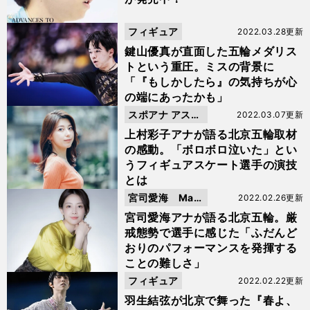
フィギュア
2022.03.28更新
鍵山優真が直面した五輪メダリス
トという重圧。ミスの背景に
「『もしかしたら』の気持ちが心
の端にあったかも」
スポアナ アスリ
2022.03.07更新
ートレポート
上村彩子アナが語る北京五輪取材
の感動。「ボロボロ泣いた」とい
うフィギュアスケート選手の演技
とは
宮司愛海 Man
2022.02.26更新
ami Memo
宮司愛海アナが語る北京五輪。厳
戒態勢で選手に感じた「ふだんど
おりのパフォーマンスを発揮する
ことの難しさ」
フィギュア
2022.02.22更新
羽生結弦が北京で舞った『春よ、