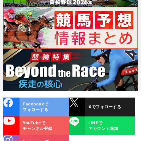
cebo
X
Facebookで
Xでフォローする
ok
フォローする
uTube
LINE
YouTubeで
LINEで
チャンネル登録
アカウント追加
stagra