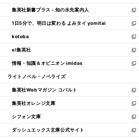
開
ン
ウ
し
集英社新書プラス - 知の水先案内人
く
ド
ィ
い
新
ウ
ン
ウ
し
1日5分で、明日は変わる よみタイ yomitai
で
ド
ィ
い
新
開
ウ
ン
ウ
し
kotoba
く
で
ド
ィ
い
新
開
ウ
ン
ウ
し
e!集英社
く
で
ド
ィ
い
新
開
ウ
ン
ウ
し
情報・知識＆オピニオン imidas
く
で
ド
ィ
い
新
開
ウ
ン
ウ
し
ライトノベル・ノベライズ
く
で
ド
ィ
い
開
ウ
ン
ウ
集英社Webマガジン コバルト
く
で
ド
ィ
新
開
ウ
ン
し
集英社オレンジ文庫
く
で
ド
い
新
開
ウ
ウ
し
シフォン文庫
く
で
ィ
い
新
開
ン
ウ
し
ダッシュエックス文庫公式サイト
く
ド
ィ
い
新
ウ
ン
ウ
し