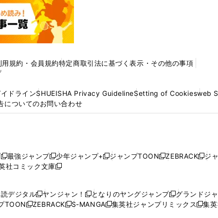
利用規約・会員規約
特定商取引法に基づく表示・その他の事項
プ
ガイドライン
SHUEISHA Privacy Guideline
Setting of Cookies
web 
告についてのお問い合わせ
プ
最強ジャンプ
少年ジャンプ+
ジャンプTOON
ZEBRACK
ジ
新
新
新
新
新
英社コミック文庫
し
新
し
し
し
し
い
い
し
い
い
い
ウ
ウ
い
ウ
ウ
ウ
購読デジタル
ヤンジャン！
となりのヤングジャンプ
グランドジ
新
新
新
ィ
ィ
ウ
ィ
ィ
ィ
プTOON
ZEBRACK
S-MANGA
集英社ジャンプリミックス
集英
新
し
新
し
新
し
新
ン
ン
ィ
ン
ン
ン
し
い
し
い
し
い
し