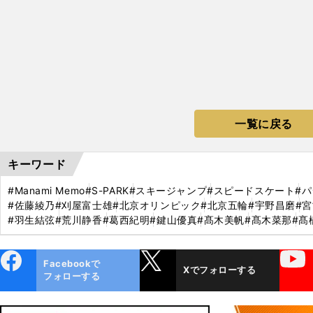
一覧に戻る
キーワード
#Manami Memo
#S-PARK
#スキージャンプ
#スピードスケート
#
#佐藤綾乃
#刈屋富士雄
#北京オリンピック
#北京五輪
#宇野昌磨
#
#羽生結弦
#荒川静香
#葛西紀明
#鍵山優真
#髙木美帆
#髙木菜那
#髙
ebo
X
YouTube
Facebookで
Xでフォローする
ok
フォローする