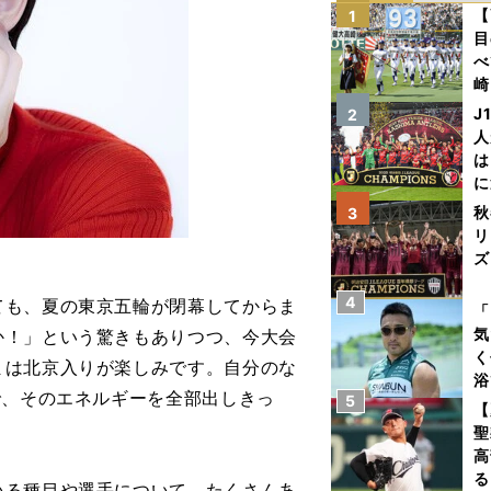
【
1
目
べ
崎
「
J
2
て
人
は
に
と
秋
3
リ
ズ
4
も、夏の東京五輪が閉幕してからま
を
「
気
か！」という驚きもありつつ、今大会
く
まは北京入りが楽しみです。自分のな
浴
で、そのエネルギーを全部出しきっ
5
太
【
ァ
聖
高
る
る種目や選手について。たくさんあ