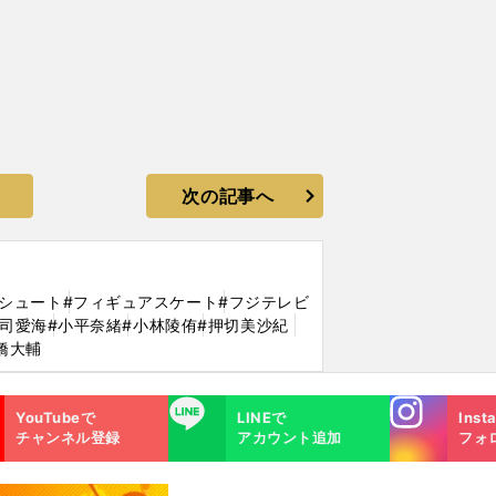
次の記事へ
パシュート
#フィギュアスケート
#フジテレビ
宮司愛海
#小平奈緒
#小林陵侑
#押切美沙紀
橋大輔
Instagra
LINE
YouTubeで
LINEで
Inst
m
チャンネル登録
アカウント追加
フォ