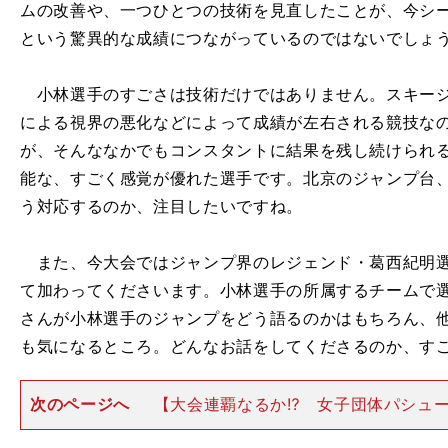
ムの改善や、一つひとつの技術を見直したことが、今シー
という驚異的な成績につながっているのではないでしょ
小林選手のすごさは技術だけではありません。スキージ
による視界の悪化などによって成績が左右される競技な
が、そんななかでもコンスタントに結果を残し続けられ
能な、すごく感覚が優れた選手です。北京のジャンプ台
う対応するのか、注目したいですね。
また、今大会ではジャンプ界のレジェンド・葛西紀明選
て加わってくださいます。小林選手の所属するチームで
さんが小林選手のジャンプをどう語るのかはもちろん、
も気になるところ。どんなお話をしてくださるのか、す
次のページへ
【大会連覇なるか⁉ 女子団体パシュ
は、スピードスケートの女子団体パシュート。平昌大会