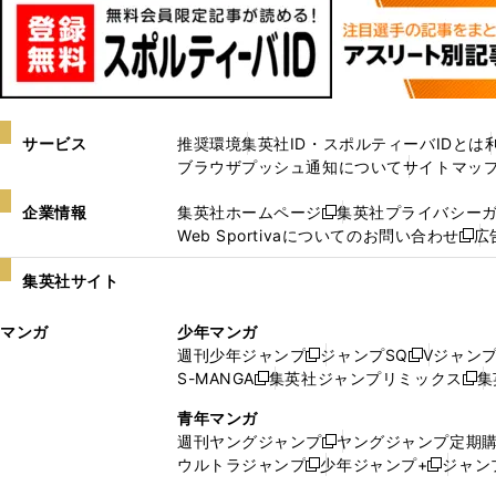
サービス
推奨環境
集英社ID・スポルティーバIDとは
ブラウザプッシュ通知について
サイトマッ
企業情報
集英社ホームページ
集英社プライバシー
新
Web Sportivaについてのお問い合わせ
広
し
新
い
し
集英社サイト
ウ
い
ィ
ウ
マンガ
少年マンガ
ン
ィ
週刊少年ジャンプ
ジャンプSQ
Vジャン
ド
ン
新
新
S-MANGA
集英社ジャンプリミックス
集
ウ
ド
新
し
し
新
で
ウ
し
い
い
し
青年マンガ
開
で
い
ウ
ウ
い
週刊ヤングジャンプ
ヤングジャンプ定期
新
く
開
ウ
ィ
ィ
ウ
ウルトラジャンプ
少年ジャンプ+
ジャン
新
し
新
く
ィ
ン
ン
ィ
し
い
し