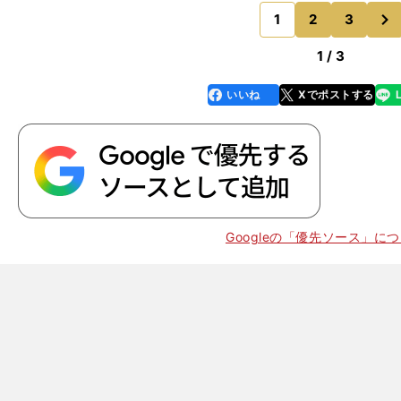
メダルを獲得し、今回は連覇がかかる種目です。髙木菜
次
帆選手、佐藤綾乃選手、
1
2
3
のページへ
1 / 3
いいね
Xでポストする
line
faceboo
x
k
Googleの「優先ソース」に