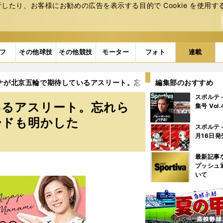
たり、お客様にお勧めの広告を表⽰する⽬的で Cookie を使⽤す
フ
その他球技
その他競技
モーター
フォト
連載
ナが北京五輪で期待しているアスリート。忘れられない名実況と大学
編集部のおすすめ
スポルテ
いるアスリート。忘れら
集号 Vol
ードも明かした
スポルテ
月16日発
最新記事
プッシュ
いて