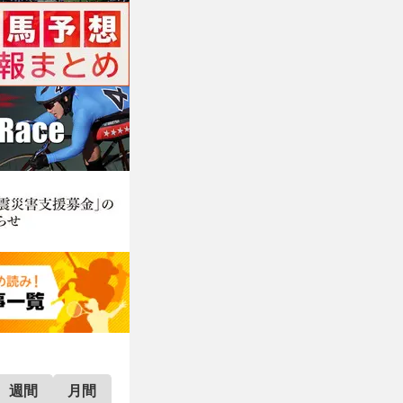
週間
月間