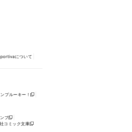
Sportivaについて
ャンプルーキー！
新
し
い
ウ
ャンプ
新
ィ
社コミック文庫
し
新
ン
い
し