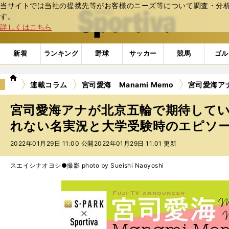
当サイトでは当社の提携先等がお客様のニーズ等について調査・分析し
web Sportiva (webスポルティーバ)
す。
詳しくはこちら
新着
ランキング
野球
サッカー
競馬
ゴル
we
連載コラム
宮司愛海 Manami Memo
宮司愛海ア
b
ス
宮司愛海アナが北京五輪で期待して
ポ
ル
れない名実況と大学受験時のエピソ
テ
2022年01月29日 11:00 公開
2022年01月29日 11:01 更新
ィ
ー
バ
スエイシナオヨシ●撮影 photo by Sueishi Naoyoshi