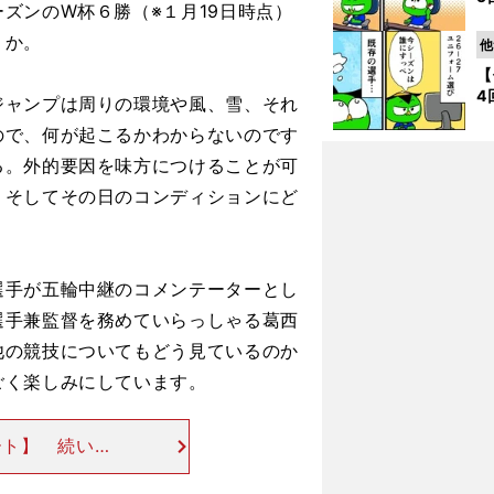
ズンのW杯６勝（※１月19日時点）
うか。
他
【
4
ャンプは周りの環境や風、雪、それ
ので、何が起こるかわからないのです
る。外的要因を味方につけることが可
、そしてその日のコンディションにど
手が五輪中継のコメンテーターとし
選手兼監督を務めていらっしゃる葛西
他の競技についてもどう見ているのか
ごく楽しみにしています。
ート】 続いて
では日本初の金