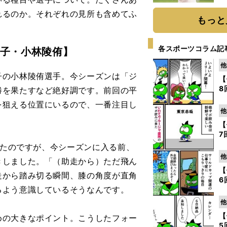
ト
れるのか。それぞれの見所も含めてふ
く
もっと
各スポーツコラム記
子・小林陵侑】
他
の小林陵侑選手。今シーズンは「ジ
【
8
勝を果たすなど絶好調です。前回の平
を狙える位置にいるので、一番注目し
他
【
7
いたのですが、今シーズンに入る前、
他
きしました。「（助走から）ただ飛ん
【
走から踏み切る瞬間、膝の角度が直角
6
るよう意識しているそうなんです。
他
【
の大きなポイント。こうしたフォー
5