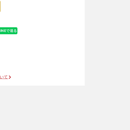
那選手、妹の美
LINEで送る
ついて