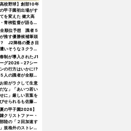
高校野球】創部10年
の甲子園初出場がす
てを変えた 健大高
・青栁監督が語る
機動破壊」はこうし
1全順位予想 識者５
生まれた
が推す優勝候補筆頭
？ J2降格の憂き目
遭いそうな３クラブ
は？
春制が導入されたJ1
ーグ2026－27シー
ンの行方はいかに!?
５人の識者が全順位
大胆予想
お前がラクして生意
だな」「あいつ若い
せに」厳しい言葉を
びせられるも佐藤慎
郎が貫いた誇りとフ
夏の甲子園2026】
ンへの思い
隷クリストファー・
部陸の「２回加速す
」規格外のストレー