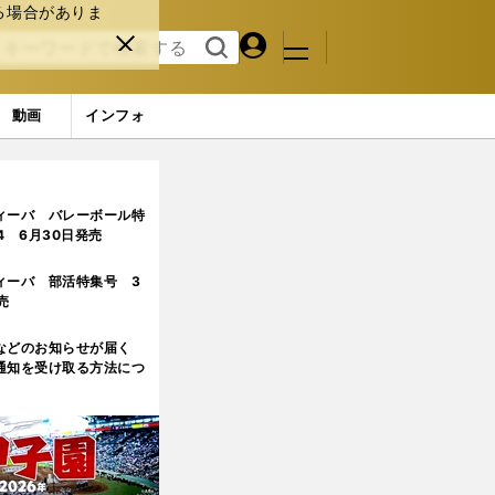
る場合がありま
マイペ
閉じ
検索
メニュ
ー
る
す
ジ
る
動画
インフォ
受験時のエピソードも明かした
ィーバ バレーボール特
.4 6月30日発売
ィーバ 部活特集号 3
売
などのお知らせが届く
通知を受け取る方法につ