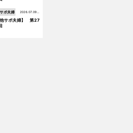
サポ夫婦
2026.07.09更
他サポ夫婦】 第27
新
回
前
へ