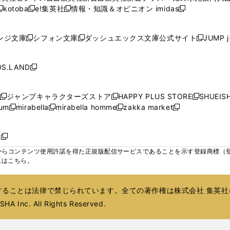
ウ
ウ
ウ
ウ
ド
ド
ド
kotoba
e!集英社
情報・知識＆オピニオン imidas
く
く
く
く
く
新
し
新
し
新
ィ
ィ
ィ
ィ
ウ
ウ
ウ
し
し
い
し
い
し
ン
ン
ン
ン
で
で
で
い
い
ウ
い
ウ
い
ド
ド
ド
ド
ンジ文庫
シフォン文庫
ダッシュエックス文庫公式サイト
JUMP 
開
開
開
新
新
新
ウ
ウ
ィ
ウ
ィ
ウ
ウ
ウ
ウ
ウ
く
く
く
し
し
し
ィ
ィ
ン
ィ
ン
ィ
で
で
で
で
い
い
い
ン
ン
ド
ン
ド
ン
S.LAND
開
開
開
開
新
ウ
ウ
ウ
ド
ド
ウ
ド
ウ
ド
く
く
く
く
し
ィ
ィ
ィ
ウ
ウ
で
ウ
で
ウ
い
ン
ン
ン
ジャンプキャラクターズストア
HAPPY PLUS STORE
SHUEIS
で
で
開
で
開
で
新
新
新
ウ
ド
ド
ド
ium
mirabella
mirabella homme
zakka market
開
開
く
開
く
開
し
新
新
新
し
新
し
ィ
ウ
ウ
ウ
く
く
く
く
い
し
し
い
し
し
い
ン
で
で
で
ウ
い
い
ウ
い
い
ウ
ド
ボ
開
開
開
新
ィ
ウ
ウ
ィ
ウ
ウ
ィ
ウ
く
く
く
し
らコンテンツ使用許諾を得た正規版配信サービスであることを示す登録商標（登録番
ン
ィ
ィ
ン
ィ
ィ
ン
で
い
覧はこちら。
ド
ン
ン
ド
ン
ン
ド
開
ウ
ウ
ド
ド
ウ
ド
ド
ウ
く
ィ
で
ウ
ウ
で
ウ
ウ
で
ることは法律で禁じられています。全ての著作権は株式会社 集英社
ン
開
で
で
開
で
で
開
ド
HA Inc. All Rights Reserved.
く
開
開
く
開
開
く
ウ
く
く
く
く
で