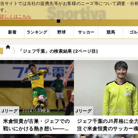
当サイトでは当社の提携先等がお客様のニーズ等について調査・分析し
web Sportiva (webスポルティーバ)
す。
詳しくはこちら
新着
ランキング
野球
サッカー
競馬
ゴル
we
「ジェフ千葉」の検索結果 (2ページ目)
b
ス
ポ
ル
テ
ィ
ー
バ
Jリーグ
Jリーグ
2024.11.09更新
2024.11.09更新
米倉恒貴が古巣・ジェフでの
ジェフ千葉のJ1昇格に全
戦いにかける熱き想い――
注ぐ米倉恒貴のサッカー
「あのとき」のことが色濃く
どうやって培われてきた