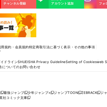
m
チャンネル登録
アカウント追加
フォ
利用規約・会員規約
特定商取引法に基づく表示・その他の事項
プ
ガイドライン
SHUEISHA Privacy Guideline
Setting of Cookies
web 
告についてのお問い合わせ
プ
最強ジャンプ
少年ジャンプ+
ジャンプTOON
ZEBRACK
ジ
新
新
新
新
新
英社コミック文庫
し
新
し
し
し
し
い
い
し
い
い
い