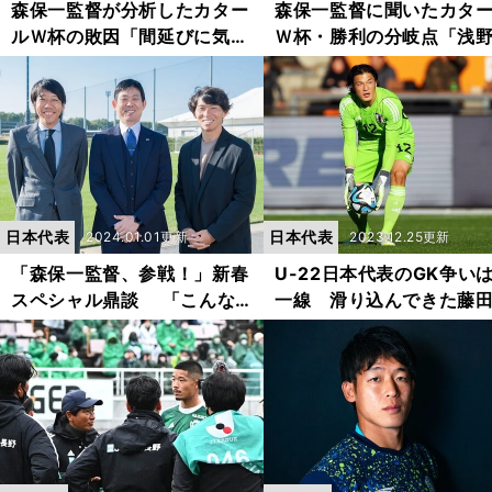
森保一監督が分析したカター
森保一監督に聞いたカタ
ルＷ杯の敗因「間延びに気づ
Ｗ杯・勝利の分岐点「浅
かなかった」 今後の日本代
磨を起用した判断はどこ
表は「これまでのやり方を壊
ったの？」
す」
日本代表
日本代表
2024.01.01更新
2023.12.25更新
「森保一監督、参戦！」新春
U-22日本代表のGK争い
スペシャル鼎談 「こんな
一線 滑り込んできた藤
にフランクでいいの!?」中村
輝は「パリの椅子のひと
憲剛と佐藤寿人が本音をぶつ
アイツで確定」と冷静
けてみた