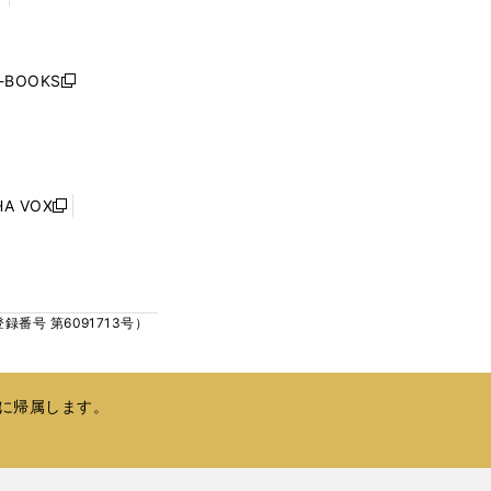
く
く
し
い
ウ
j-BOOKS
新
ィ
し
ン
い
ド
ウ
ウ
ィ
で
ン
HA VOX
開
新
ド
く
し
ウ
い
で
ウ
開
ィ
く
号 第6091713号）
ン
ド
ウ
で
に帰属します。
開
く