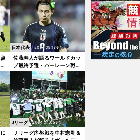
日本代表
2024.09.13更新
視点
佐藤寿人が語るワールドカッ
の強
プ最終予選・バーレーン戦の
督の
裏話「芝生の長さが明らかに
短くなっていた」
Jリーグ
2024.04.05更新
台に
Ｊリーグ序盤戦を中村憲剛＆