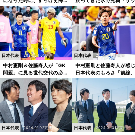
になった時に、すっげぇ悔し
戻ってきた水野晃樹「サ
くて...」 だからこそJ３でプ
ー選手って、年齢を重ね
レーする今も「まだまだ戦え
いくらでも成長できる」
ると思った」
日本代表
日本代表
2024.04.05更新
2024.04.05更新
中村憲剛＆佐藤寿人が「GK
中村憲剛と佐藤寿人が感
問題」に見る世代交代の必要
日本代表のもろさ「前線
性「パリ経由でひとりでも多
盤、最終ラインの思惑が
くＡ代表へ」
ずつズレていた」
日本代表
日本代表
2024.01.02更新
2024.01.01更新