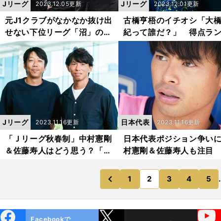
Jリーグ
Jリーグ
2023.12.05更新
2023.12.01更新
元J1クラブがなかなか抜け出
古橋亨梧のイチオシ「大
せない下位リーグ「沼」の正
紀って誰だ？」 得点ラ
体 響き渡る怒号
日本人３位タイの湘南FW
覚醒した理由
Jリーグ
日本代表
2023.11.16更新
2023.11.16更新
「Ｊリーグ秋春制」中村憲剛
日本代表ポジション争い
＆佐藤寿人はどう思う？「真
村憲剛＆佐藤寿人も注目
夏のプレーは酷」
笘薫ですらベンチの可能
1
2
3
4
5
.
のページへ
のページへ
前
ebo
X
YouTube
Facebookで