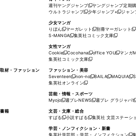
開
で
い
ウ
ウ
い
週刊ヤングジャンプ
ヤングジャンプ定期
新
く
開
ウ
ィ
ィ
ウ
ウルトラジャンプ
少年ジャンプ+
ジャン
新
し
新
く
ィ
ン
ン
ィ
し
い
し
ン
ド
ド
ン
少女マンガ
い
ウ
い
ド
ウ
ウ
ド
りぼん
マーガレット
別冊マーガレット
新
新
新
ウ
ィ
ウ
ウ
で
で
ウ
S-MANGA
集英社コミック文庫
し
新
し
新
ィ
ン
ィ
で
開
開
で
い
し
い
し
ン
ド
ン
女性マンガ
開
く
く
開
ウ
い
ウ
い
ド
ウ
ド
Cookie
Cocohana
office YOU
マンガM
く
く
新
新
新
ィ
ウ
ィ
ウ
ウ
で
ウ
集英社コミック文庫
し
新
し
し
ン
ィ
ン
ィ
で
開
で
い
し
い
い
ド
ン
ド
ン
取材・ファッション
ファッション・美容
開
く
開
ウ
い
ウ
ウ
ウ
ド
ウ
ド
Seventeen
non-no
BAILA
MAQUIA
S
く
く
新
新
新
新
ィ
ウ
ィ
ィ
で
ウ
で
ウ
集英社オンライン
し
新
し
し
し
ン
ィ
ン
ン
開
で
開
で
い
し
い
い
い
ド
ン
ド
ド
芸能・情報・スポーツ
く
開
く
開
ウ
い
ウ
ウ
ウ
ウ
ド
ウ
ウ
Myojo
週プレNEWS
週プレ グラジャパ!
く
く
新
新
新
ィ
ウ
ィ
ィ
ィ
で
ウ
で
で
し
し
ン
ィ
ン
ン
ン
書籍
文芸・文庫・総合
開
で
開
開
い
い
ド
ン
ド
ド
ド
すばる
小説すばる
集英社 文芸ステーシ
く
開
く
く
新
新
ウ
ウ
ウ
ド
ウ
ウ
ウ
く
し
し
ィ
ィ
学芸・ノンフィクション・新書
で
ウ
で
で
で
い
い
ン
ン
集英社学芸部 - 学芸・ノンフィクション
開
で
開
開
開
新