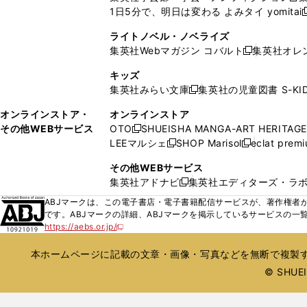
ウ
ウ
ド
ド
1日5分で、明日は変わる よみタイ yomitai
く
開
く
く
く
し
新
ィ
ィ
ウ
ウ
く
い
ン
ン
ライトノベル・ノベライズ
で
で
ウ
ド
ド
集英社Webマガジン コバルト
集英社オレ
開
開
新
ィ
ウ
ウ
く
く
し
ン
キッズ
で
で
い
ド
集英社みらい文庫
集英社の児童図書 S-KID
開
開
新
ウ
ウ
く
く
し
ィ
オンラインストア・
オンラインストア
で
い
ン
その他WEBサービス
OTO
SHUEISHA MANGA-ART HERITAGE
開
新
ウ
ド
LEEマルシェ
SHOP Marisol
eclat prem
く
し
新
新
ィ
ウ
い
し
し
ン
その他WEBサービス
で
ウ
い
い
ド
集英社アドナビ
集英社エディターズ・ラ
開
新
ィ
ウ
ウ
ウ
く
し
ABJマークは、この電子書店・電子書籍配信サービスが、著作権者か
ン
ィ
ィ
で
い
です。ABJマークの詳細、ABJマークを掲示しているサービスの一
ド
ン
ン
開
https://aebs.or.jp/
ウ
新
ウ
ド
ド
く
し
ィ
で
ウ
ウ
い
本ホームページに記載の文章・画像・写真などを無断で複製す
ン
開
で
で
ウ
ド
© SHUEIS
ィ
く
開
開
ン
ウ
く
く
ド
で
ウ