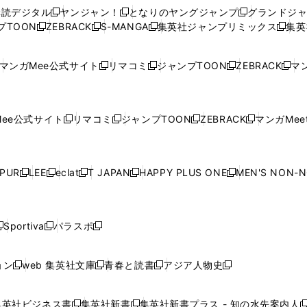
ウ
ウ
い
ウ
ウ
ウ
購読デジタル
ヤンジャン！
となりのヤングジャンプ
グランドジ
新
新
新
ィ
ィ
ウ
ィ
ィ
ィ
プTOON
ZEBRACK
S-MANGA
集英社ジャンプリミックス
集英
新
し
新
し
新
し
新
ン
ン
ィ
ン
ン
ン
し
い
し
い
し
い
し
ド
ド
ン
ド
ド
ド
い
ウ
い
ウ
い
ウ
い
ウ
ウ
ド
ウ
ウ
ウ
マンガMee公式サイト
リマコミ
ジャンプTOON
ZEBRACK
マン
新
新
新
新
ウ
ィ
ウ
ィ
ウ
ィ
ウ
で
で
ウ
で
で
で
し
し
し
し
し
ィ
ン
ィ
ン
ィ
ン
ィ
開
開
で
開
開
開
い
い
い
い
い
ン
ド
ン
ド
ン
ド
ン
く
く
開
く
く
く
ウ
ウ
ウ
ウ
ウ
ド
ウ
ド
ウ
ド
ウ
ド
ee公式サイト
リマコミ
ジャンプTOON
ZEBRACK
マンガMeet
く
新
新
新
新
ィ
ィ
ィ
ィ
ィ
ウ
で
ウ
で
ウ
で
ウ
し
し
し
し
ン
ン
ン
ン
ン
で
開
で
開
で
開
で
い
い
い
い
ド
ド
ド
ド
ド
開
く
開
く
開
く
開
ウ
ウ
ウ
ウ
ウ
ウ
ウ
ウ
ウ
PUR
LEE
eclat
T JAPAN
HAPPY PLUS ONE
MEN'S NON-
く
く
く
く
新
新
新
新
新
ィ
ィ
ィ
ィ
で
で
で
で
で
し
し
し
し
し
ン
ン
ン
ン
開
開
開
開
開
い
い
い
い
い
ド
ド
ド
ド
く
く
く
く
く
ウ
ウ
ウ
ウ
ウ
ウ
ウ
ウ
ウ
Sportiva
パラスポ
新
新
ィ
ィ
ィ
ィ
ィ
で
で
で
で
し
し
し
ン
ン
ン
ン
ン
開
開
開
開
い
い
い
ド
ド
ド
ド
ド
ョン
web 集英社文庫
青春と読書
アジア人物史
く
く
く
く
新
新
新
新
ウ
ウ
ウ
ウ
ウ
ウ
ウ
ウ
し
し
し
し
ィ
ィ
ィ
で
で
で
で
で
い
い
い
い
ン
ン
ン
集英社ビジネス書
集英社新書
集英社新書プラス - 知の水先案内人
開
開
開
開
開
新
新
新