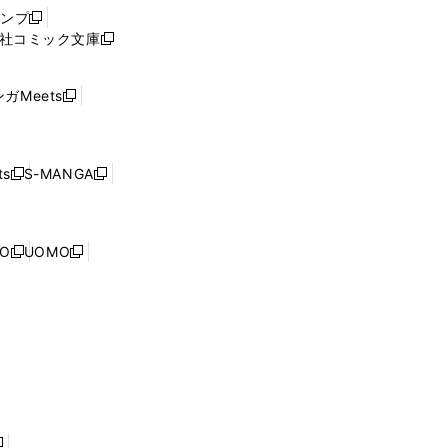
ウ
ャンプ
新
ィ
社コミック文庫
し
新
ン
い
し
ド
ウ
い
ウ
ガMeets
新
ィ
ウ
で
し
ン
ィ
開
い
ド
ン
く
ウ
ウ
ド
s
S-MANGA
新
新
ィ
で
ウ
し
し
ン
開
で
い
い
ド
く
開
ウ
ウ
ウ
NO
UOMO
く
新
新
ィ
ィ
で
し
し
ン
ン
開
い
い
ド
ド
く
ウ
ウ
ウ
ウ
ィ
ィ
で
で
ン
ン
開
開
ド
ド
く
く
ウ
ウ
で
で
開
開