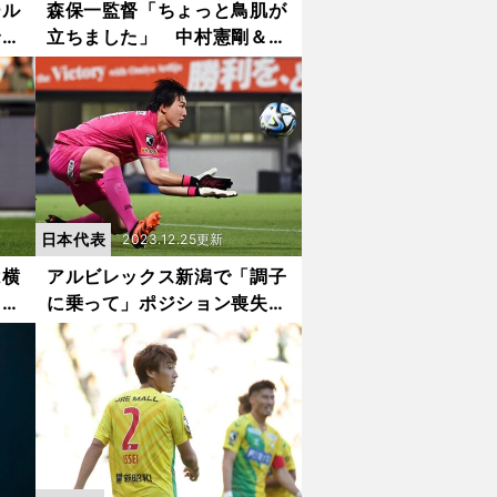
ール
森保一監督「ちょっと鳥肌が
野拓
立ちました」 中村憲剛＆佐
にあ
藤寿人からの若い選手たちの
話に「聞いていてうれしい」
日本代表
2023.12.25更新
は横
アルビレックス新潟で「調子
田和
に乗って」ポジション喪失
つは
GK藤田和輝はいかにして新
天地で日本代表まで上り詰め
たのか