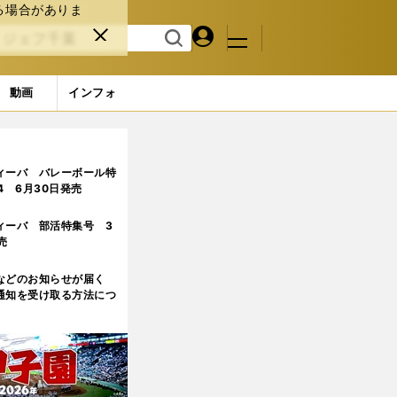
る場合がありま
マイペ
閉じ
検索
メニュ
ー
る
す
ジ
る
動画
インフォ
ィーバ バレーボール特
.4 6月30日発売
ィーバ 部活特集号 3
売
などのお知らせが届く
通知を受け取る方法につ