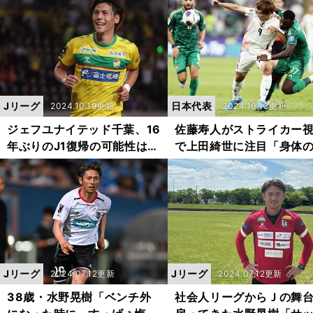
残っている
Jリーグ
日本代表
2024.10.19更新
2024.10.13更新
ジェフユナイテッド千葉、16
佐藤寿人がストライカー
年ぶりのJ1復帰の可能性は？
で上田綺世に注目「身体
キーマンは大卒２年目の点取
さは特筆すべき。森保監
り屋
信頼感はかなり大きい」
Jリーグ
Jリーグ
2024.07.12更新
2024.07.12更新
38歳・水野晃樹「ベンチ外
社会人リーグからＪの舞