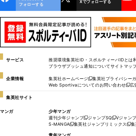
Xでフォローする
ok
フォローする
サービス
推奨環境
集英社ID・スポルティーバIDとは
ブラウザプッシュ通知について
サイトマッ
企業情報
集英社ホームページ
集英社プライバシー
新
Web Sportivaについてのお問い合わせ
広
し
新
い
し
集英社サイト
ウ
い
ィ
ウ
マンガ
少年マンガ
ン
ィ
週刊少年ジャンプ
ジャンプSQ
Vジャン
ド
ン
新
新
S-MANGA
集英社ジャンプリミックス
集
ウ
ド
新
し
し
新
で
ウ
し
い
い
し
青年マンガ