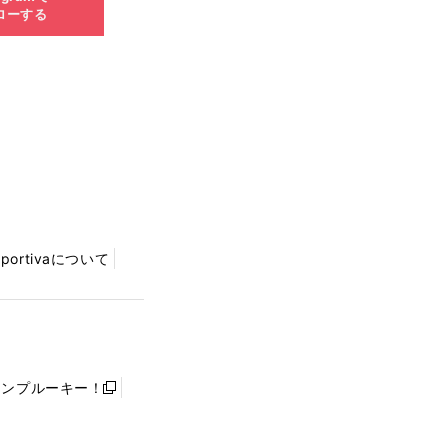
ローする
Sportivaについて
ャンプルーキー！
新
し
い