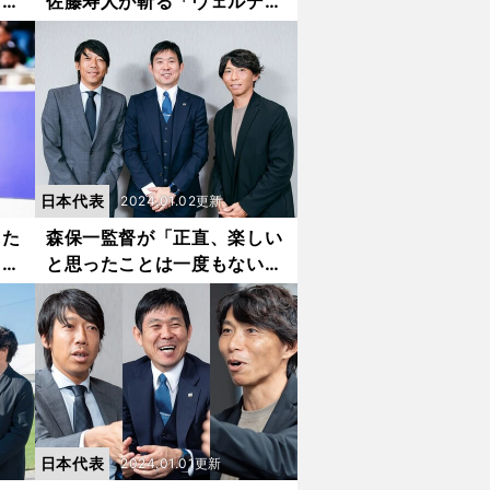
ッカ
佐藤寿人が斬る「ヴェルディ
ても
を見ているとフロンターレが
昇格した時のことを思い出
す」
日本代表
2024.01.02更新
じた
森保一監督が「正直、楽しい
、中
と思ったことは一度もない」
少し
と明かした真意 2023年は
「継続するメリットを示さな
いといけない1年だった」
日本代表
2024.01.01更新