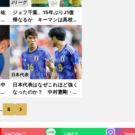
Jリーグ
2023.11.25更新
橋祐
ジェフ千葉、15年ぶりJ1復
ンク
帰なるか キーマンは高校選
が
手権で名を馳せた右SB
日本代表
2023.11.16更新
に中
日本代表はなぜこれほど強く
 三
なったのか？ 中村憲剛・佐
性
藤寿人に聞いた
次
..
8
Instagra
LINE
YouTubeで
LINEで
Inst