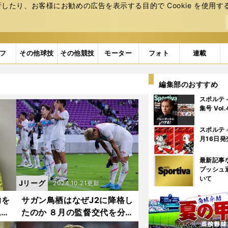
たり、お客様にお勧めの広告を表⽰する⽬的で Cookie を使⽤す
フ
その他球技
その他競技
モーター
フォト
連載
編集部のおすすめ
スポルテ
集号 Vol
スポルテ
月16日発
最新記事
プッシュ
いて
Jリーグ
2024.10.21更新
力を
サガン鳥栖はなぜJ2に降格し
魂は
たのか ８月の監督交代を分
のか
岐点に失われた「論理性」