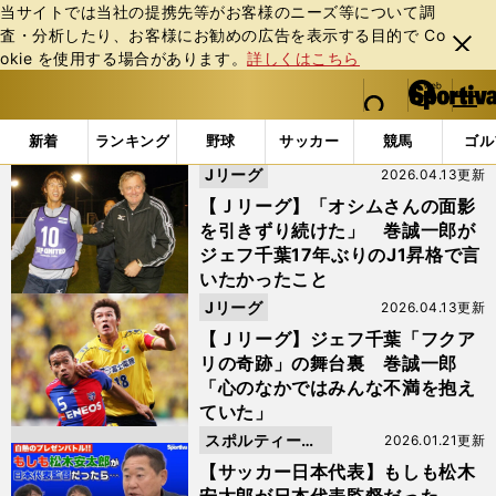
当サイトでは当社の提携先等がお客様のニーズ等について調
査・分析したり、お客様にお勧めの広告を表⽰する⽬的で Co
閉じ
okie を使⽤する場合があります。
詳しくはこちら
る
マイペ
web Sportiva (webスポルティーバ)
検索
メニュ
we
ー
「ジェフ千葉」の検索結果
b
ジ
新着
ランキング
野球
サッカー
競馬
ゴル
ス
Jリーグ
2026.04.13更新
ポ
ル
【Ｊリーグ】「オシムさんの面影
テ
を引きずり続けた」 巻誠一郎が
ィ
ジェフ千葉17年ぶりのJ1昇格で言
ー
いたかったこと
バ
Jリーグ
2026.04.13更新
【Ｊリーグ】ジェフ千葉「フクア
リの奇跡」の舞台裏 巻誠一郎
「心のなかではみんな不満を抱え
ていた」
スポルティーバ
2026.01.21更新
動画
【サッカー日本代表】もしも松木