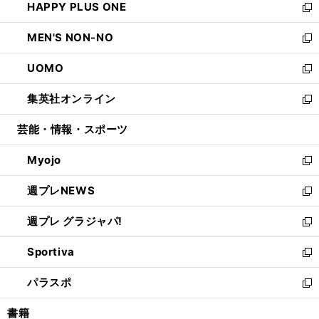
HAPPY PLUS ONE
く
で
ド
ィ
い
新
開
ウ
ン
ウ
し
MEN'S NON-NO
く
で
ド
ィ
い
新
開
ウ
ン
ウ
し
UOMO
く
で
ド
ィ
い
新
開
ウ
ン
ウ
し
集英社オンライン
く
で
ド
ィ
い
新
開
ウ
ン
ウ
し
芸能・情報・スポーツ
く
で
ド
ィ
い
開
ウ
ン
ウ
Myojo
く
で
ド
ィ
新
開
ウ
ン
し
週プレNEWS
く
で
ド
い
新
開
ウ
ウ
し
週プレ グラジャパ!
く
で
ィ
い
新
開
ン
ウ
し
Sportiva
く
ド
ィ
い
新
ウ
ン
ウ
し
パラスポ
で
ド
ィ
い
新
開
ウ
ン
ウ
し
書籍
く
で
ド
ィ
い