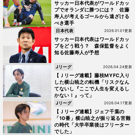
サッカー日本代表がワールドカッ
プでオランダに勝つには？ 佐藤
寿人が考えるゴールから遠ざける
べき選手
日本代表
2026.01.01更新
サッカー日本代表はワールドカッ
プをどう戦う？ 森保監督をよく
知る佐藤寿人が予想
Jリーグ
2026.04.24更新
【Ｊリーグ連載】藤枝MYFC入り
した横山暁之の転機「リスクなん
てないし『ここで人生を変えるし
かない！』って」
Jリーグ
2026.04.17更新
【Ｊリーグ連載】ジェフ千葉の
「10番」横山暁之が振り返る苦難
の時代「大学卒業後はフリーター
でした」