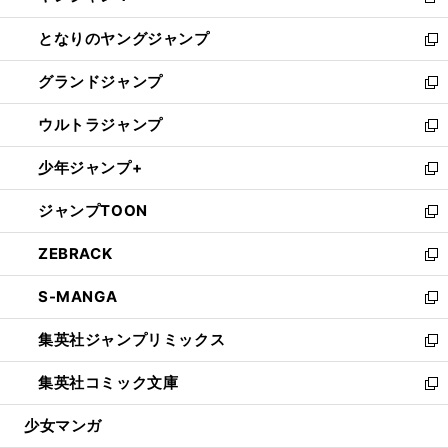
新
開
ン
ウ
し
となりのヤングジャンプ
く
ド
ィ
い
新
ウ
ン
ウ
し
グランドジャンプ
で
ド
ィ
い
新
開
ウ
ン
ウ
し
ウルトラジャンプ
く
で
ド
ィ
い
新
開
ウ
ン
ウ
し
少年ジャンプ+
く
で
ド
ィ
い
新
開
ウ
ン
ウ
し
ジャンプTOON
く
で
ド
ィ
い
新
開
ウ
ン
ウ
し
ZEBRACK
く
で
ド
ィ
い
新
開
ウ
ン
ウ
し
S-MANGA
く
で
ド
ィ
い
新
開
ウ
ン
ウ
し
集英社ジャンプリミックス
く
で
ド
ィ
い
新
開
ウ
ン
ウ
し
集英社コミック文庫
く
で
ド
ィ
い
新
開
ウ
ン
ウ
し
少女マンガ
く
で
ド
ィ
い
開