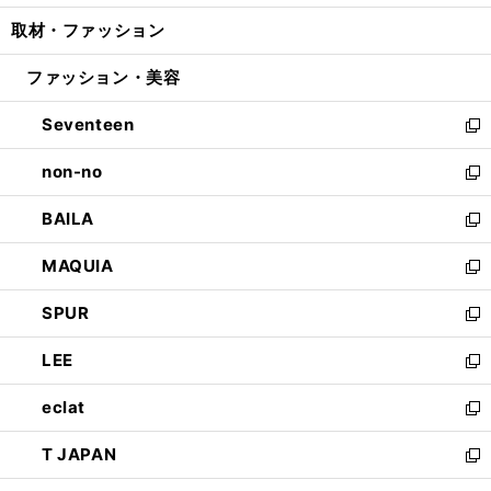
開
ウ
ン
ウ
し
取材・ファッション
く
で
ド
ィ
い
開
ウ
ン
ウ
ファッション・美容
く
で
ド
ィ
開
ウ
ン
Seventeen
く
で
ド
新
開
ウ
し
non-no
く
で
い
新
開
ウ
し
BAILA
く
ィ
い
新
ン
ウ
し
MAQUIA
ド
ィ
い
新
ウ
ン
ウ
し
SPUR
で
ド
ィ
い
新
開
ウ
ン
ウ
し
LEE
く
で
ド
ィ
い
新
開
ウ
ン
ウ
し
eclat
く
で
ド
ィ
い
新
開
ウ
ン
ウ
し
T JAPAN
く
で
ド
ィ
い
新
開
ウ
ン
ウ
し