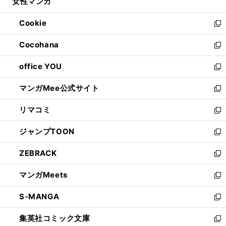
女性マンガ
く
で
ド
ィ
い
開
ウ
ン
ウ
Cookie
く
で
ド
ィ
新
開
ウ
ン
し
Cocohana
く
で
ド
い
新
開
ウ
ウ
し
office YOU
く
で
ィ
い
新
開
ン
ウ
し
マンガMee公式サイト
く
ド
ィ
い
新
ウ
ン
ウ
し
リマコミ
で
ド
ィ
い
新
開
ウ
ン
ウ
し
ジャンプTOON
く
で
ド
ィ
い
新
開
ウ
ン
ウ
し
ZEBRACK
く
で
ド
ィ
い
新
開
ウ
ン
ウ
し
マンガMeets
く
で
ド
ィ
い
新
開
ウ
ン
ウ
し
S-MANGA
く
で
ド
ィ
い
新
開
ウ
ン
ウ
し
集英社コミック文庫
く
で
ド
ィ
い
新