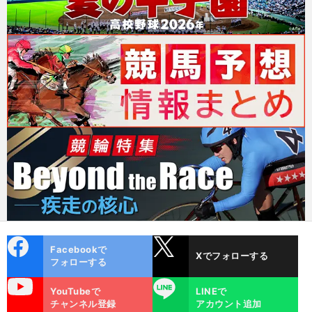
cebo
X
Facebookで
Xでフォローする
ok
フォローする
uTube
LINE
YouTubeで
LINEで
チャンネル登録
アカウント追加