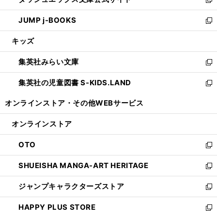
ド
ィ
い
新
ウ
ン
ウ
し
JUMP j-BOOKS
で
ド
ィ
い
新
開
ウ
ン
ウ
し
キッズ
く
で
ド
ィ
い
開
ウ
ン
ウ
集英社みらい文庫
く
で
ド
ィ
新
開
ウ
ン
し
集英社の児童図書 S-KIDS.LAND
く
で
ド
い
新
開
ウ
ウ
し
オンラインストア・
その他WEBサービス
く
で
ィ
い
開
ン
ウ
オンラインストア
く
ド
ィ
ウ
ン
OTO
で
ド
新
開
ウ
し
SHUEISHA MANGA-ART HERITAGE
く
で
い
新
開
ウ
し
ジャンプキャラクターズストア
く
ィ
い
新
ン
ウ
し
HAPPY PLUS STORE
ド
ィ
い
新