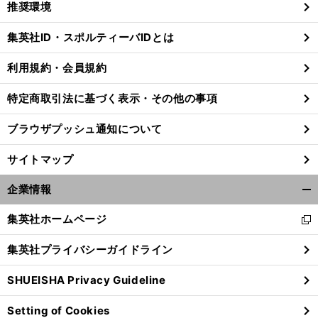
推奨環境
閉
じ
集英社ID・スポルティーバIDとは
る
利用規約・会員規約
特定商取引法に基づく表示・その他の事項
ブラウザプッシュ通知について
サイトマップ
企業情報
開
く/
集英社ホームページ
新
閉
し
じ
集英社プライバシーガイドライン
い
る
ウ
SHUEISHA Privacy Guideline
ィ
ン
Setting of Cookies
ド