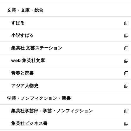
開
ウ
ン
ウ
文芸・文庫・総合
く
で
ド
ィ
開
ウ
ン
すばる
く
で
ド
新
開
ウ
し
小説すばる
く
で
い
新
開
ウ
し
集英社 文芸ステーション
く
ィ
い
新
ン
ウ
し
web 集英社文庫
ド
ィ
い
新
ウ
ン
ウ
し
青春と読書
で
ド
ィ
い
新
開
ウ
ン
ウ
し
アジア人物史
く
で
ド
ィ
い
新
開
ウ
ン
ウ
し
学芸・ノンフィクション・新書
く
で
ド
ィ
い
開
ウ
ン
ウ
集英社学芸部 - 学芸・ノンフィクション
く
で
ド
ィ
新
開
ウ
ン
し
集英社ビジネス書
く
で
ド
い
新
開
ウ
ウ
し