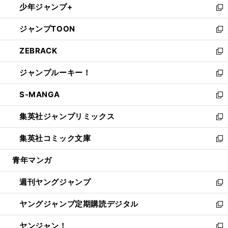
少年ジャンプ+
で
ド
ィ
い
新
開
ウ
ン
ウ
し
ジャンプTOON
く
で
ド
ィ
い
新
開
ウ
ン
ウ
し
ZEBRACK
く
で
ド
ィ
い
新
開
ウ
ン
ウ
し
ジャンプルーキー！
く
で
ド
ィ
い
新
開
ウ
ン
ウ
し
S-MANGA
く
で
ド
ィ
い
新
開
ウ
ン
ウ
し
集英社ジャンプリミックス
く
で
ド
ィ
い
新
開
ウ
ン
ウ
し
集英社コミック文庫
く
で
ド
ィ
い
新
開
ウ
ン
ウ
し
青年マンガ
く
で
ド
ィ
い
開
ウ
ン
ウ
週刊ヤングジャンプ
く
で
ド
ィ
新
開
ウ
ン
し
ヤングジャンプ定期購読デジタル
く
で
ド
い
新
開
ウ
ウ
し
ヤンジャン！
く
で
ィ
い