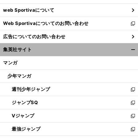
ウ
web Sportivaについて
で
開
Web Sportivaについてのお問い合わせ
く
新
し
広告についてのお問い合わせ
い
ウ
集英社サイト
ィ
開
ン
く/
マンガ
ド
閉
ウ
じ
少年マンガ
で
る
開
週刊少年ジャンプ
く
新
し
ジャンプSQ
い
新
ウ
し
Vジャンプ
ィ
い
新
ン
ウ
し
最強ジャンプ
ド
ィ
い
新
ウ
ン
ウ
し