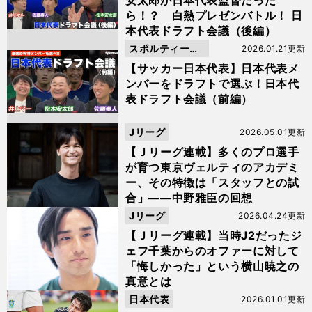
安太郎が日本代表監督だった
ら！？ 白熱プレゼンバトル！ 日
本代表ドラフト会議（後編）
スポルティーバ
2026.01.21更新
動画
【サッカー日本代表】日本代表メ
ンバーをドラフトで選ぶ！日本代
表ドラフト会議（前編）
Jリーグ
2026.05.01更新
【Ｊリーグ連載】多くのプロ選手
が育つ東京ヴェルティのアカデミ
ー、その特徴は「スタッフとの試
合」――中野雅臣の回想
Jリーグ
2026.04.24更新
【Ｊリーグ連載】当時J2だったジ
ェフ千葉からのオファーに対して
「悔しかった」という横山暁之の
真意とは
日本代表
2026.01.01更新