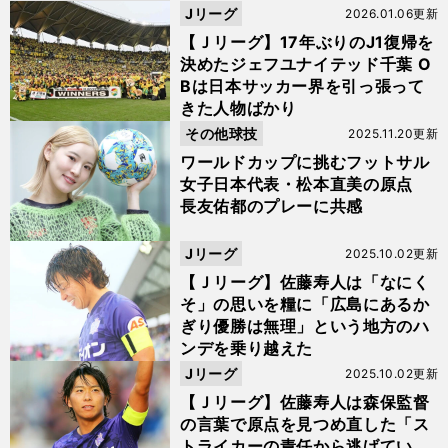
Jリーグ
2026.01.06更新
【Ｊリーグ】17年ぶりのJ1復帰を
決めたジェフユナイテッド千葉 O
Bは日本サッカー界を引っ張って
きた人物ばかり
その他球技
2025.11.20更新
ワールドカップに挑むフットサル
女子日本代表・松本直美の原点
長友佑都のプレーに共感
Jリーグ
2025.10.02更新
【Ｊリーグ】佐藤寿人は「なにく
そ」の思いを糧に「広島にあるか
ぎり優勝は無理」という地方のハ
ンデを乗り越えた
Jリーグ
2025.10.02更新
【Ｊリーグ】佐藤寿人は森保監督
の言葉で原点を見つめ直した「ス
トライカーの責任から逃げてい