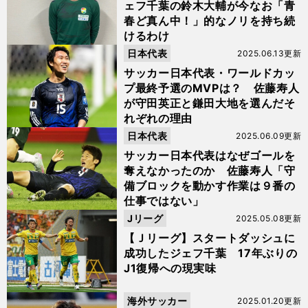
ェフ千葉の鈴木大輔が今なお「青
春ど真ん中！」的なノリを持ち続
けるわけ
日本代表
2025.06.13更新
サッカー日本代表・ワールドカッ
プ最終予選のMVPは？ 佐藤寿人
が守田英正と鎌田大地を選んだそ
れぞれの理由
日本代表
2025.06.09更新
サッカー日本代表はなぜゴールを
奪えなかったのか 佐藤寿人「守
備ブロックを動かす作業は９番の
仕事ではない」
Jリーグ
2025.05.08更新
【Ｊリーグ】スタートダッシュに
成功したジェフ千葉 17年ぶりの
J1復帰への現実味
海外サッカー
2025.01.20更新