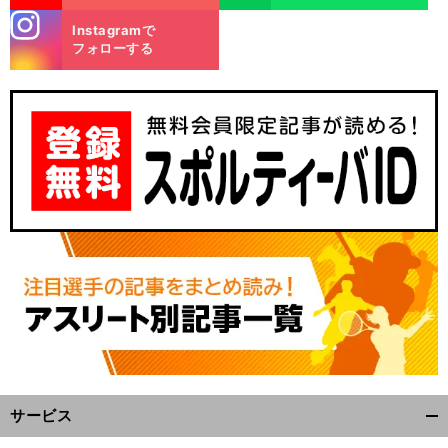
stagra
Instagramで
m
フォローする
サービス
開
く/