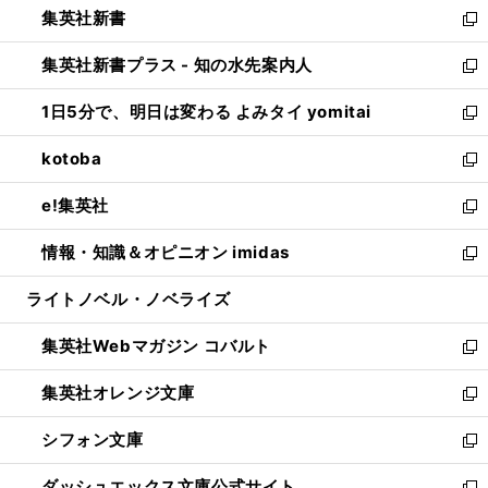
集英社新書
く
で
ィ
い
新
開
ン
ウ
し
集英社新書プラス - 知の水先案内人
く
ド
ィ
い
新
ウ
ン
ウ
し
1日5分で、明日は変わる よみタイ yomitai
で
ド
ィ
い
新
開
ウ
ン
ウ
し
kotoba
く
で
ド
ィ
い
新
開
ウ
ン
ウ
し
e!集英社
く
で
ド
ィ
い
新
開
ウ
ン
ウ
し
情報・知識＆オピニオン imidas
く
で
ド
ィ
い
新
開
ウ
ン
ウ
し
ライトノベル・ノベライズ
く
で
ド
ィ
い
開
ウ
ン
ウ
集英社Webマガジン コバルト
く
で
ド
ィ
新
開
ウ
ン
し
集英社オレンジ文庫
く
で
ド
い
新
開
ウ
ウ
し
シフォン文庫
く
で
ィ
い
新
開
ン
ウ
し
ダッシュエックス文庫公式サイト
く