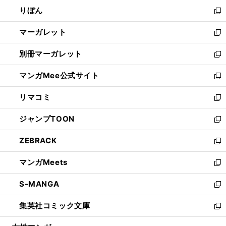
ウ
ン
ウ
りぼん
く
で
ド
ィ
新
開
ウ
ン
し
マーガレット
く
で
ド
い
新
開
ウ
ウ
し
別冊マーガレット
く
で
ィ
い
新
開
ン
ウ
し
マンガMee公式サイト
く
ド
ィ
い
新
ウ
ン
ウ
し
リマコミ
で
ド
ィ
い
新
開
ウ
ン
ウ
し
ジャンプTOON
く
で
ド
ィ
い
新
開
ウ
ン
ウ
し
ZEBRACK
く
で
ド
ィ
い
新
開
ウ
ン
ウ
し
マンガMeets
く
で
ド
ィ
い
新
開
ウ
ン
ウ
し
S-MANGA
く
で
ド
ィ
い
新
開
ウ
ン
ウ
し
集英社コミック文庫
く
で
ド
ィ
い
新
開
ウ
ン
ウ
し