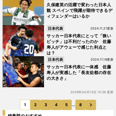
久保建英の活躍で変わった日本人
観 スペインで飛躍が期待できるデ
ィフェンダーはいるか
日本代表
2024.11.21更新
サッカー日本代表にとって「狭い
ピッチ」は不利だったのか 佐藤
寿人がアウェーで感じた利点と
は？
日本代表
2024.11.18更新
サッカー日本代表に一体感 佐藤
寿人が実感した「長友佑都の存在
の大きさ」
2026年04月13日 10:56 更新
次
1
2
3
4
5
...
8
のページへ
編集部のおすすめ