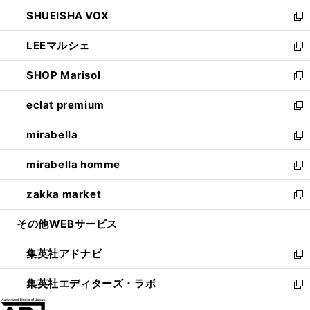
ウ
ン
ウ
し
SHUEISHA VOX
で
ド
ィ
い
新
開
ウ
ン
ウ
し
LEEマルシェ
く
で
ド
ィ
い
新
開
ウ
ン
ウ
し
SHOP Marisol
く
で
ド
ィ
い
新
開
ウ
ン
ウ
し
eclat premium
く
で
ド
ィ
い
新
開
ウ
ン
ウ
し
mirabella
く
で
ド
ィ
い
新
開
ウ
ン
ウ
し
mirabella homme
く
で
ド
ィ
い
新
開
ウ
ン
ウ
し
zakka market
く
で
ド
ィ
い
新
開
ウ
ン
ウ
し
その他WEBサービス
く
で
ド
ィ
い
開
ウ
ン
ウ
集英社アドナビ
く
で
ド
ィ
新
開
ウ
ン
し
集英社エディターズ・ラボ
く
で
ド
い
新
開
ウ
ウ
し