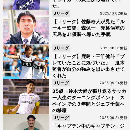
た」
Jリーグ
2025.10.02更新
【Ｊリーグ】佐藤寿人が見た「ル
ーキー監督」森保一 降格候補の
広島をJ1優勝へ導いた手腕
Jリーグ
2025.10.01更新
【Ｊリーグ】鹿島・三竿健斗「ブ
レていたことに気づいた」 鬼木
監督が自分の強みを思い出させて
くれた
Jリーグ
2025.09.24更新
35歳・鈴木大輔が振り返るサッカ
ー人生のターニングポイント ス
ペインでの３年間とジェフ千葉へ
の移籍
Jリーグ
2025.09.24更新
「キャプテン中のキャプテン」ジ