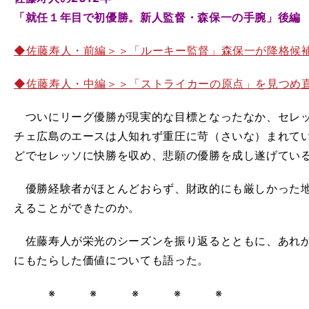
「就任１年目で初優勝。新人監督・森保一の手腕」後編
◆佐藤寿人・前編＞＞「ルーキー監督」森保一が降格候補
◆佐藤寿人・中編＞＞「ストライカーの原点」を見つめ
ついにリーグ優勝が現実的な目標となったなか、セレッ
チェ広島のエースは人知れず重圧に苛（さいな）まれて
どでセレッソに快勝を収め、悲願の優勝を成し遂げてい
優勝経験者がほとんどおらず、財政的にも厳しかった地
えることができたのか。
佐藤寿人が栄光のシーズンを振り返るとともに、あれか
にもたらした価値についても語った。
※ ※ ※ ※ ※