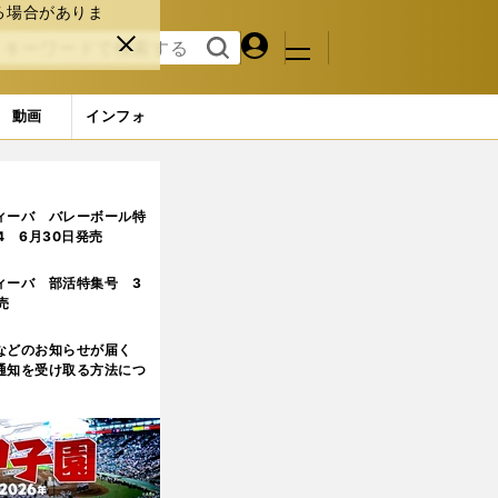
る場合がありま
マイペ
閉じ
検索
メニュ
ー
る
す
ジ
る
動画
インフォ
は無理」という地方のハンデを乗り越えた
ィーバ バレーボール特
.4 6月30日発売
ィーバ 部活特集号 3
売
などのお知らせが届く
通知を受け取る方法につ