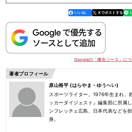
いいね
Xでポストする
line
faceboo
x
k
Googleの「優先ソース」に
著者プロフィール
原山裕平 (はらやま・ゆうへい)
スポーツライター。1976年生まれ、
ッカーダイジェスト』編集部に所属
ンフレッチェ広島、日本代表などを担
身。