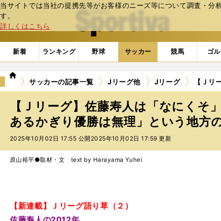
当サイトでは当社の提携先等がお客様のニーズ等について調査・分析し
web Sportiva (webスポルティーバ)
す。
詳しくはこちら
新着
ランキング
野球
サッカー
競馬
ゴル
we
サッカーの記事一覧
Jリーグ他
Jリーグ
【Ｊリ
b
ス
【Ｊリーグ】佐藤寿人は「なにくそ
ポ
ル
あるかぎり優勝は無理」という地方
テ
2025年10月02日 17:55 公開
2025年10月02日 17:59 更新
ィ
ー
バ
原山裕平●取材・文 text by Harayama Yuhei
【新連載】Ｊリーグ語り草（２）
佐藤寿人の2012年