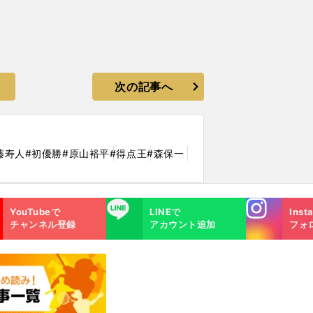
次の記事へ
藤寿人
#初優勝
#原山裕平
#得点王
#森保一
Instagra
LINE
YouTubeで
LINEで
Inst
m
チャンネル登録
アカウント追加
フォ