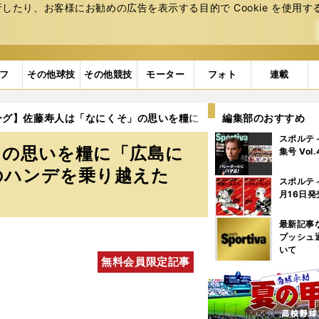
たり、お客様にお勧めの広告を表⽰する⽬的で Cookie を使⽤す
フ
その他球技
その他競技
モーター
フォト
連載
ーグ】佐藤寿人は「なにくそ」の思いを糧に「広島にあるかぎり優勝
編集部のおすすめ
スポルテ
」の思いを糧に「広島に
集号 Vol
のハンデを乗り越えた
スポルテ
月16日発
最新記事
プッシュ
いて
無料会員限定記事