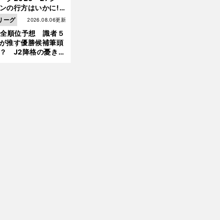
ンの行方はいかに!?
５人の識者が全順位
リーグ
2026.08.06更新
大胆予想
1全順位予想 識者５
が推す優勝候補筆頭
？ J2降格の憂き目
遭いそうな３クラブ
は？