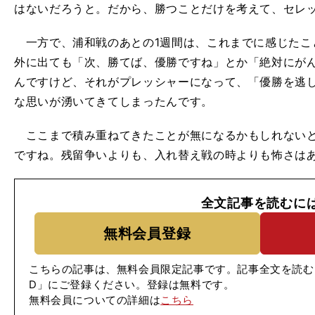
はないだろうと。だから、勝つことだけを考えて、セレ
一方で、浦和戦のあとの1週間は、これまでに感じたこ
外に出ても「次、勝てば、優勝ですね」とか「絶対にが
んですけど、それがプレッシャーになって、「優勝を逃
な思いが湧いてきてしまったんです。
ここまで積み重ねてきたことが無になるかもしれないと
ですね。残留争いよりも、入れ替え戦の時よりも怖さは
全文記事を読むに
無料会員登録
こちらの記事は、無料会員限定記事です。記事全文を読む
D」にご登録ください。登録は無料です。
無料会員についての詳細は
こちら
】
ス