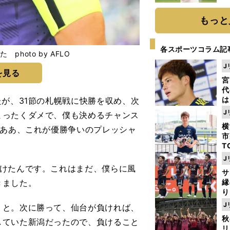
ト
く
もっと
各スポーツコラム記
hoto by AFLO
J
を見る
宮
代
は
が、31節の札幌戦に快勝を収め、次
が
J
まったくダメで、僕も決めるチャンス
日
横
。ああ、これが優勝争いのプレッシャ
た
市
T
K
J
級
けたんです。これはまだ、僕らに風
サ
ャ
きました。
縁
り
開
J
と。次に勝って、仙台が負ければ、
見
秋
していた新潟だったので、負けること
リ