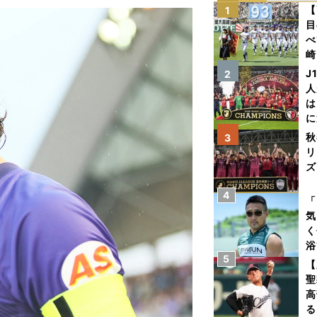
【
1
目
べ
崎
「
J
2
て
人
は
に
と
秋
3
リ
ズ
4
を
「
気
く
浴
5
太
【
ァ
聖
高
る