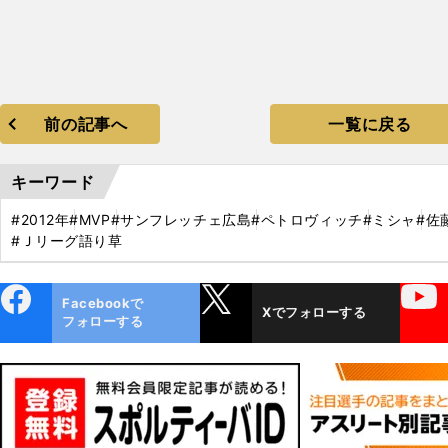
前の記事へ
一覧に戻る
キーワード
#2012年
#MVP
#サンフレッチェ広島
#ペトロヴィッチ
#ミシャ
#佐
#Ｊリーグ語り草
ebo
X
YouTube
Facebookで
Xでフォローする
ok
フォローする