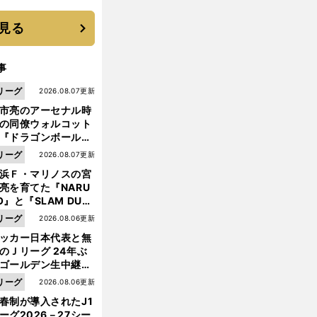
 それでもプロではな
大学進学を選ぶ理由
見る
事
リーグ
2026.08.07更新
市亮のアーセナル時
の同僚ウォルコット
『ドラゴンボール』
大好き ポドルスキは
リーグ
2026.08.07更新
向小次郎に憧れてい
浜Ｆ・マリノスの宮
亮を育てた『NARU
O』と『SLAM DUN
』 中京大中京の同
リーグ
2026.08.06更新
生・木原龍一は"ジ
ッカー日本代表と無
ンプ係"だった
のＪリーグ 24年ぶ
ゴールデン生中継の
幕戦でヘタな試合は
リーグ
2026.08.06更新
せられない
春制が導入されたJ1
ーグ2026－27シー