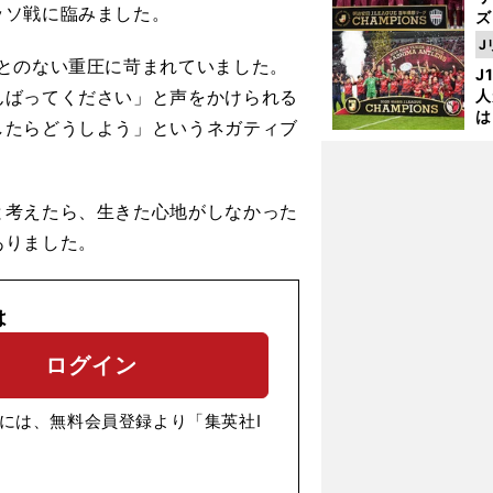
ッソ戦に臨みました。
ズ
J
を
とのない重圧に苛まれていました。
J
んばってください」と声をかけられる
人
は
したらどうしよう」というネガティブ
に
と
考えたら、生きた心地がしなかった
ありました。
は
ログイン
には、無料会員登録より「集英社I
」