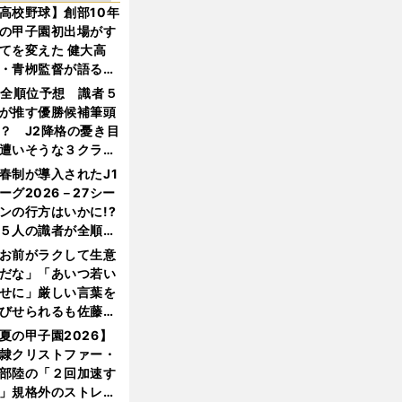
高校野球】創部10年
の甲子園初出場がす
てを変えた 健大高
・青栁監督が語る
機動破壊」はこうし
1全順位予想 識者５
生まれた
が推す優勝候補筆頭
？ J2降格の憂き目
遭いそうな３クラブ
は？
春制が導入されたJ1
ーグ2026－27シー
ンの行方はいかに!?
５人の識者が全順位
大胆予想
お前がラクして生意
だな」「あいつ若い
せに」厳しい言葉を
びせられるも佐藤慎
郎が貫いた誇りとフ
夏の甲子園2026】
ンへの思い
隷クリストファー・
部陸の「２回加速す
」規格外のストレー