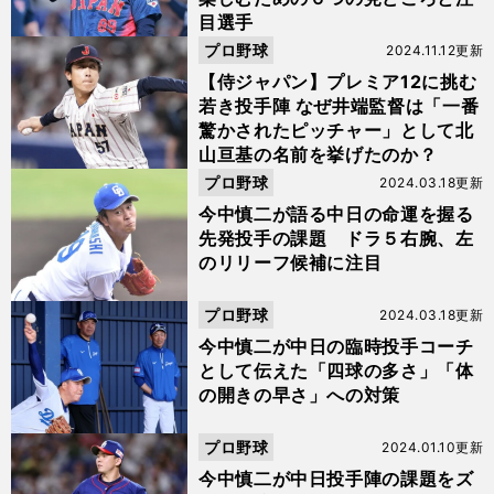
目選手
プロ野球
2024.11.12更新
【侍ジャパン】プレミア12に挑む
若き投手陣 なぜ井端監督は「一番
驚かされたピッチャー」として北
山亘基の名前を挙げたのか？
プロ野球
2024.03.18更新
今中慎二が語る中日の命運を握る
先発投手の課題 ドラ５右腕、左
のリリーフ候補に注目
プロ野球
2024.03.18更新
今中慎二が中日の臨時投手コーチ
として伝えた「四球の多さ」「体
の開きの早さ」への対策
プロ野球
2024.01.10更新
今中慎二が中日投手陣の課題をズ