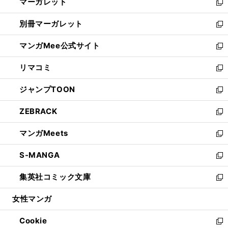
マーガレット
く
で
ド
い
新
開
ウ
ウ
し
別冊マーガレット
く
で
ィ
い
新
開
ン
ウ
し
マンガMee公式サイト
く
ド
ィ
い
新
ウ
ン
ウ
し
リマコミ
で
ド
ィ
い
新
開
ウ
ン
ウ
し
ジャンプTOON
く
で
ド
ィ
い
新
開
ウ
ン
ウ
し
ZEBRACK
く
で
ド
ィ
い
新
開
ウ
ン
ウ
し
マンガMeets
く
で
ド
ィ
い
新
開
ウ
ン
ウ
し
S-MANGA
く
で
ド
ィ
い
新
開
ウ
ン
ウ
し
集英社コミック文庫
く
で
ド
ィ
い
新
開
ウ
ン
ウ
し
女性マンガ
く
で
ド
ィ
い
開
ウ
ン
ウ
Cookie
く
で
ド
ィ
新