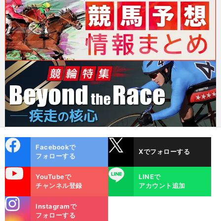
cebo
X
Facebookで
Xでフォローする
ok
フォローする
uTube
LINE
YouTubeで
LINEで
チャンネル登録
アカウント追加
stagra
Instagramで
m
フォローする