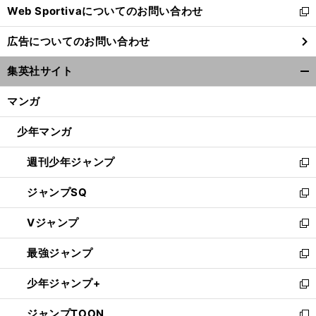
Web Sportivaについてのお問い合わせ
く
新
し
広告についてのお問い合わせ
い
ウ
集英社サイト
ィ
開
ン
く/
マンガ
ド
閉
ウ
じ
少年マンガ
で
る
開
週刊少年ジャンプ
く
新
し
ジャンプSQ
い
新
ウ
し
Vジャンプ
ィ
い
新
ン
ウ
し
最強ジャンプ
ド
ィ
い
新
ウ
ン
ウ
し
少年ジャンプ+
で
ド
ィ
い
新
開
ウ
ン
ウ
し
ジャンプTOON
く
で
ド
ィ