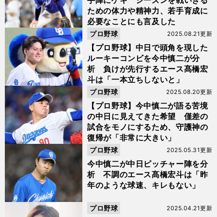
手陣にゲキ シーズンを戦いきる
ための体力や精神力、若手育成に
必要なことにも言及した
プロ野球
2025.08.21更新
【プロ野球】中日で頭角を現した
ルーキーコンビを今中慎二が分
析 負けが先行するエース髙橋宏
斗は「一本立ちしないと」
プロ野球
2025.08.20更新
【プロ野球】今中慎二が語る苦境
の中日に見えてきた希望 僅差の
試合をモノにするため、守護神の
復帰が「非常に大きい」
プロ野球
2025.05.31更新
今中慎二が中日ピッチャー陣を分
析 不調のエース髙橋宏斗は「昨
年のような球速、キレもない」
プロ野球
2025.04.21更新