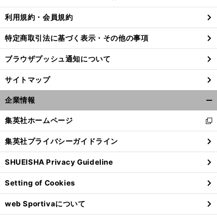
る
利用規約・会員規約
特定商取引法に基づく表示・その他の事項
ブラウザプッシュ通知について
サイトマップ
企業情報
開
く/
集英社ホームページ
新
閉
し
じ
集英社プライバシーガイドライン
い
る
ウ
SHUEISHA Privacy Guideline
ィ
ン
Setting of Cookies
ド
ウ
web Sportivaについて
で
開