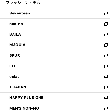
ファッション・美容
く
で
ド
ィ
開
ウ
ン
Seventeen
く
で
ド
新
開
ウ
し
non-no
く
で
い
新
開
ウ
し
BAILA
く
ィ
い
新
ン
ウ
し
MAQUIA
ド
ィ
い
新
ウ
ン
ウ
し
SPUR
で
ド
ィ
い
新
開
ウ
ン
ウ
し
LEE
く
で
ド
ィ
い
新
開
ウ
ン
ウ
し
eclat
く
で
ド
ィ
い
新
開
ウ
ン
ウ
し
T JAPAN
く
で
ド
ィ
い
新
開
ウ
ン
ウ
し
HAPPY PLUS ONE
く
で
ド
ィ
い
新
開
ウ
ン
ウ
し
MEN'S NON-NO
く
で
ド
ィ
い
新