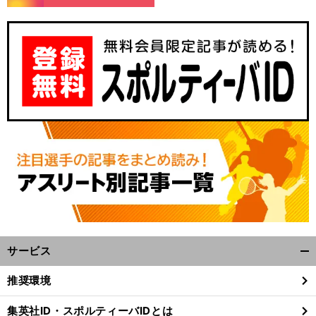
サービス
開
く/
推奨環境
閉
じ
集英社ID・スポルティーバIDとは