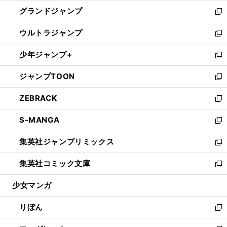
ウ
ン
ウ
し
グランドジャンプ
で
ド
ィ
い
新
開
ウ
ン
ウ
し
ウルトラジャンプ
く
で
ド
ィ
い
新
開
ウ
ン
ウ
し
少年ジャンプ+
く
で
ド
ィ
い
新
開
ウ
ン
ウ
し
ジャンプTOON
く
で
ド
ィ
い
新
開
ウ
ン
ウ
し
ZEBRACK
く
で
ド
ィ
い
新
開
ウ
ン
ウ
し
S-MANGA
く
で
ド
ィ
い
新
開
ウ
ン
ウ
し
集英社ジャンプリミックス
く
で
ド
ィ
い
新
開
ウ
ン
ウ
し
集英社コミック文庫
く
で
ド
ィ
い
新
開
ウ
ン
ウ
し
少女マンガ
く
で
ド
ィ
い
開
ウ
ン
ウ
りぼん
く
で
ド
ィ
新
開
ウ
ン
し