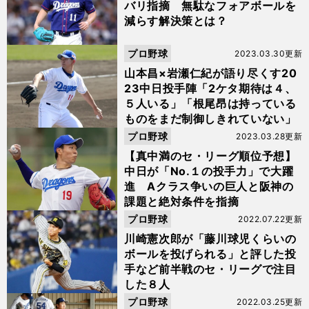
バリ指摘 無駄なフォアボールを
減らす解決策とは？
プロ野球
2023.03.30更新
山本昌×岩瀬仁紀が語り尽くす20
23中日投手陣「2ケタ期待は４、
５人いる」「根尾昂は持っている
ものをまだ制御しきれていない」
プロ野球
2023.03.28更新
【真中満のセ・リーグ順位予想】
中日が「No.１の投手力」で大躍
進 Aクラス争いの巨人と阪神の
課題と絶対条件を指摘
プロ野球
2022.07.22更新
川崎憲次郎が「藤川球児くらいの
ボールを投げられる」と評した投
手など前半戦のセ・リーグで注目
した８人
プロ野球
2022.03.25更新