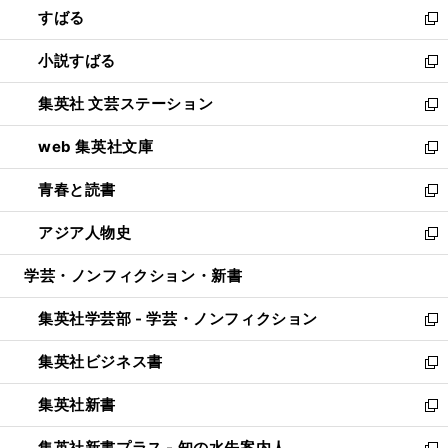
すばる
く
で
ド
新
開
ウ
し
小説すばる
く
で
い
新
開
ウ
し
集英社 文芸ステーション
く
ィ
い
新
ン
ウ
し
web 集英社文庫
ド
ィ
い
新
ウ
ン
ウ
し
青春と読書
で
ド
ィ
い
新
開
ウ
ン
ウ
し
アジア人物史
く
で
ド
ィ
い
新
開
ウ
ン
ウ
し
学芸・ノンフィクション・新書
く
で
ド
ィ
い
開
ウ
ン
ウ
集英社学芸部 - 学芸・ノンフィクション
く
で
ド
ィ
新
開
ウ
ン
し
集英社ビジネス書
く
で
ド
い
新
開
ウ
ウ
し
集英社新書
く
で
ィ
い
新
開
ン
ウ
し
集英社新書プラス - 知の水先案内人
く