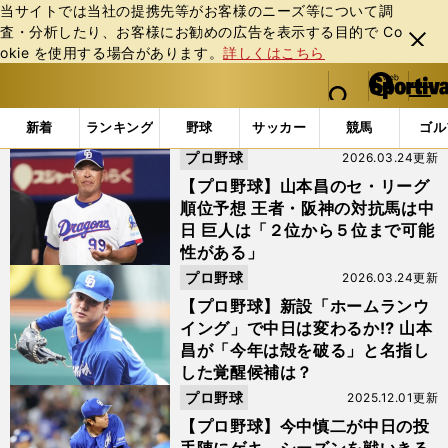
当サイトでは当社の提携先等がお客様のニーズ等について調
査・分析したり、お客様にお勧めの広告を表⽰する⽬的で Co
閉じ
okie を使⽤する場合があります。
詳しくはこちら
る
マイペ
web Sportiva (webスポルティーバ)
検索
メニュ
we
ー
「#髙橋宏斗」の最新ニュース・ 情報
b
ジ
新着
ランキング
野球
サッカー
競馬
ゴル
ス
プロ野球
2026.03.24更新
ポ
ル
【プロ野球】山本昌のセ・リーグ
テ
順位予想 王者・阪神の対抗馬は中
ィ
日 巨人は「２位から５位まで可能
ー
性がある」
バ
プロ野球
2026.03.24更新
【プロ野球】新設「ホームランウ
イング」で中日は変わるか⁉︎ 山本
昌が「今年は殻を破る」と名指し
した覚醒候補は？
プロ野球
2025.12.01更新
【プロ野球】今中慎二が中日の投