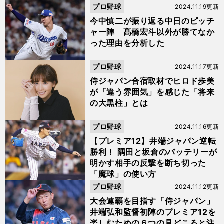
プロ野球
2024.11.19更新
今中慎二が振り返る中日のピッチ
ャー陣 髙橋宏斗以外が勝てなか
った理由を分析した
プロ野球
2024.11.17更新
侍ジャパン合宿取材でヒロド歩美
が「違う雰囲気」を感じた「将来
の大黒柱」とは
プロ野球
2024.11.16更新
【プレミア12】井端ジャパン逆転
勝利！ 隅田と坂倉のバッテリーが
明かす相手の反撃を断ち切った
「魔球」の使い方
プロ野球
2024.11.12更新
大会連覇を目指す「侍ジャパン」
井端弘和監督初陣のプレミア12を
楽しむための６つの見どころと注