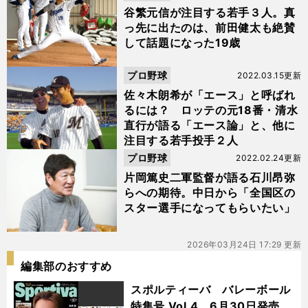
谷繁元信が注目する若手３人。真
っ先に出たのは、前田健太も絶賛
して話題になった19歳
プロ野球
2022.03.15更新
佐々木朗希が「エース」と呼ばれ
るには？ ロッテの元18番・清水
直行が語る「エース論」と、他に
注目する若手投手２人
プロ野球
2022.02.24更新
片岡篤史二軍監督が語る石川昂弥
らへの期待。中日から「全国区の
スター選手になってもらいたい」
2026年03月24日 17:29 更新
編集部のおすすめ
スポルティーバ バレーボール
特集号 Vol.4 6月30日発売