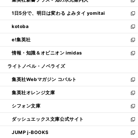
ド
ィ
い
新
ウ
ン
ウ
し
1日5分で、明日は変わる よみタイ yomitai
で
ド
ィ
い
新
開
ウ
ン
ウ
し
kotoba
く
で
ド
ィ
い
新
開
ウ
ン
ウ
し
e!集英社
く
で
ド
ィ
い
新
開
ウ
ン
ウ
し
情報・知識＆オピニオン imidas
く
で
ド
ィ
い
新
開
ウ
ン
ウ
し
ライトノベル・ノベライズ
く
で
ド
ィ
い
開
ウ
ン
ウ
集英社Webマガジン コバルト
く
で
ド
ィ
新
開
ウ
ン
し
集英社オレンジ文庫
く
で
ド
い
新
開
ウ
ウ
し
シフォン文庫
く
で
ィ
い
新
開
ン
ウ
し
ダッシュエックス文庫公式サイト
く
ド
ィ
い
新
ウ
ン
ウ
し
JUMP j-BOOKS
で
ド
ィ
い
新