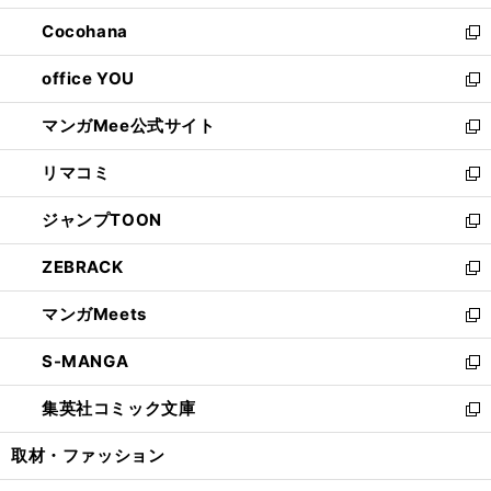
開
ウ
ン
し
Cocohana
く
で
ド
い
新
開
ウ
ウ
し
office YOU
く
で
ィ
い
新
開
ン
ウ
し
マンガMee公式サイト
く
ド
ィ
い
新
ウ
ン
ウ
し
リマコミ
で
ド
ィ
い
新
開
ウ
ン
ウ
し
ジャンプTOON
く
で
ド
ィ
い
新
開
ウ
ン
ウ
し
ZEBRACK
く
で
ド
ィ
い
新
開
ウ
ン
ウ
し
マンガMeets
く
で
ド
ィ
い
新
開
ウ
ン
ウ
し
S-MANGA
く
で
ド
ィ
い
新
開
ウ
ン
ウ
し
集英社コミック文庫
く
で
ド
ィ
い
新
開
ウ
ン
ウ
し
取材・ファッション
く
で
ド
ィ
い
開
ウ
ン
ウ