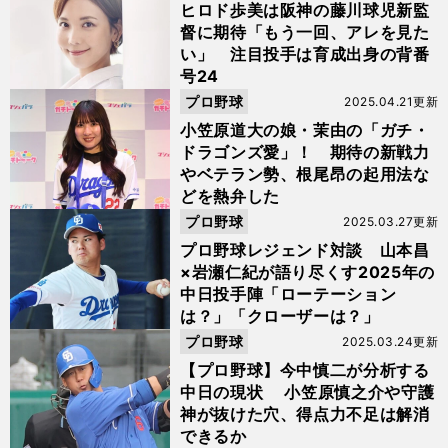
ヒロド歩美は阪神の藤川球児新監
督に期待「もう一回、アレを見た
い」 注目投手は育成出身の背番
号24
プロ野球
2025.04.21更新
小笠原道大の娘・茉由の「ガチ・
ドラゴンズ愛」！ 期待の新戦力
やベテラン勢、根尾昂の起用法な
どを熱弁した
プロ野球
2025.03.27更新
プロ野球レジェンド対談 山本昌
×岩瀬仁紀が語り尽くす2025年の
中日投手陣「ローテーション
は？」「クローザーは？」
プロ野球
2025.03.24更新
【プロ野球】今中慎二が分析する
中日の現状 小笠原慎之介や守護
神が抜けた穴、得点力不足は解消
できるか