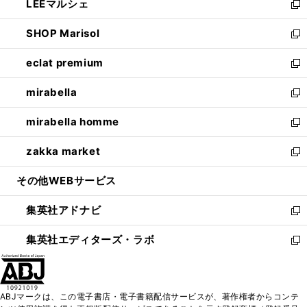
LEEマルシェ
く
で
ド
ィ
い
新
開
ウ
ン
ウ
し
SHOP Marisol
く
で
ド
ィ
い
新
開
ウ
ン
ウ
し
eclat premium
く
で
ド
ィ
い
新
開
ウ
ン
ウ
し
mirabella
く
で
ド
ィ
い
新
開
ウ
ン
ウ
し
mirabella homme
く
で
ド
ィ
い
新
開
ウ
ン
ウ
し
zakka market
く
で
ド
ィ
い
新
開
ウ
ン
ウ
し
その他WEBサービス
く
で
ド
ィ
い
開
ウ
ン
ウ
集英社アドナビ
く
で
ド
ィ
新
開
ウ
ン
し
集英社エディターズ・ラボ
く
で
ド
い
新
開
ウ
ウ
し
く
で
ィ
い
開
ン
ウ
ABJマークは、この電子書店・電子書籍配信サービスが、著作権者からコンテ
く
ド
ィ