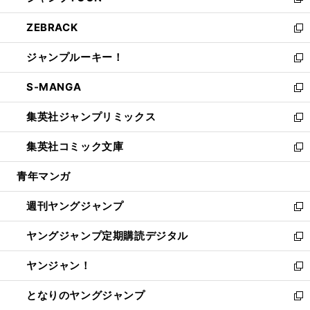
い
新
開
ウ
ン
ウ
し
ZEBRACK
く
で
ド
ィ
い
新
開
ウ
ン
ウ
し
ジャンプルーキー！
く
で
ド
ィ
い
新
開
ウ
ン
ウ
し
S-MANGA
く
で
ド
ィ
い
新
開
ウ
ン
ウ
し
集英社ジャンプリミックス
く
で
ド
ィ
い
新
開
ウ
ン
ウ
し
集英社コミック文庫
く
で
ド
ィ
い
新
開
ウ
ン
ウ
し
青年マンガ
く
で
ド
ィ
い
開
ウ
ン
ウ
週刊ヤングジャンプ
く
で
ド
ィ
新
開
ウ
ン
し
ヤングジャンプ定期購読デジタル
く
で
ド
い
新
開
ウ
ウ
し
ヤンジャン！
く
で
ィ
い
新
開
ン
ウ
し
となりのヤングジャンプ
く
ド
ィ
い
新