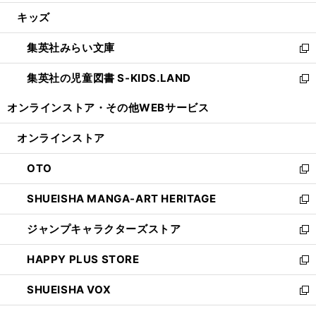
開
ウ
ン
ウ
し
キッズ
く
で
ド
ィ
い
開
ウ
ン
ウ
集英社みらい文庫
く
で
ド
ィ
新
開
ウ
ン
し
集英社の児童図書 S-KIDS.LAND
く
で
ド
い
新
開
ウ
ウ
し
オンラインストア・
その他WEBサービス
く
で
ィ
い
開
ン
ウ
オンラインストア
く
ド
ィ
ウ
ン
OTO
で
ド
新
開
ウ
し
SHUEISHA MANGA-ART HERITAGE
く
で
い
新
開
ウ
し
ジャンプキャラクターズストア
く
ィ
い
新
ン
ウ
し
HAPPY PLUS STORE
ド
ィ
い
新
ウ
ン
ウ
し
SHUEISHA VOX
で
ド
ィ
い
新
開
ウ
ン
ウ
し