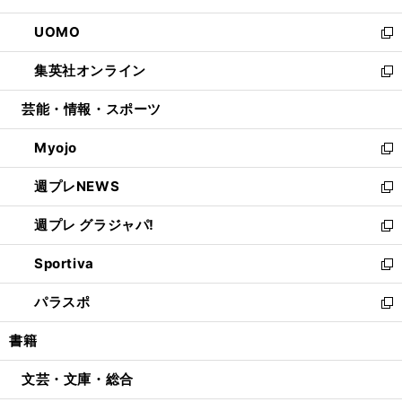
開
ウ
ン
ウ
し
UOMO
く
で
ド
ィ
い
新
開
ウ
ン
ウ
し
集英社オンライン
く
で
ド
ィ
い
新
開
ウ
ン
ウ
し
芸能・情報・スポーツ
く
で
ド
ィ
い
開
ウ
ン
ウ
Myojo
く
で
ド
ィ
新
開
ウ
ン
し
週プレNEWS
く
で
ド
い
新
開
ウ
ウ
し
週プレ グラジャパ!
く
で
ィ
い
新
開
ン
ウ
し
Sportiva
く
ド
ィ
い
新
ウ
ン
ウ
し
パラスポ
で
ド
ィ
い
新
開
ウ
ン
ウ
し
書籍
く
で
ド
ィ
い
開
ウ
ン
ウ
文芸・文庫・総合
く
で
ド
ィ
開
ウ
ン