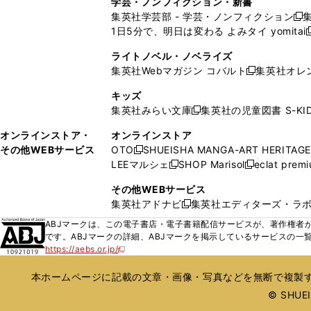
学芸・ノンフィクション・新書
で
ウ
で
で
で
い
い
ン
ン
集英社学芸部 - 学芸・ノンフィクション
開
で
開
開
開
新
ウ
ウ
ド
ド
1日5分で、明日は変わる よみタイ yomitai
く
開
く
く
く
し
新
ィ
ィ
ウ
ウ
く
い
ン
ン
ライトノベル・ノベライズ
で
で
ウ
ド
ド
集英社Webマガジン コバルト
集英社オレ
開
開
新
ィ
ウ
ウ
く
く
し
ン
キッズ
で
で
い
ド
集英社みらい文庫
集英社の児童図書 S-KID
開
開
新
ウ
ウ
く
く
し
ィ
オンラインストア・
オンラインストア
で
い
ン
その他WEBサービス
OTO
SHUEISHA MANGA-ART HERITAGE
開
新
ウ
ド
LEEマルシェ
SHOP Marisol
eclat prem
く
し
新
新
ィ
ウ
い
し
し
ン
その他WEBサービス
で
ウ
い
い
ド
集英社アドナビ
集英社エディターズ・ラ
開
新
ィ
ウ
ウ
ウ
く
し
ABJマークは、この電子書店・電子書籍配信サービスが、著作権者か
ン
ィ
ィ
で
い
です。ABJマークの詳細、ABJマークを掲示しているサービスの一
ド
ン
ン
開
https://aebs.or.jp/
ウ
新
ウ
ド
ド
く
し
ィ
で
ウ
ウ
い
本ホームページに記載の文章・画像・写真などを無断で複製す
ン
開
で
で
ウ
ド
© SHUEIS
ィ
く
開
開
ン
ウ