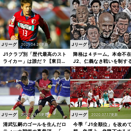
限り、きっと点は取れる」
ール」と「移籍先なき海
戦」
Jリーグ
Jリーグ
2021.04.26更新
2021.03.01更新
J1クラブ別「歴代最高のスト
降格は４チーム。本命不
ライカー」は誰だ？【東日本
J2、仁義なき戦いを制す
10チーム編】
はどこか？
Jリーグ
Jリーグ
2020.09.15更新
2020.07.17更新
清武弘嗣のゴールを生んだロ
今季「J1全順位」を改め