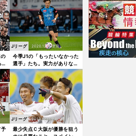
外挑
２本とは？
Jリーグ
2020.12.24更新
在の
今季J1の「もったいなかった
るの
選手」たち。実力がありなが
らベンチ要員
Jリーグ
2019.12.16更新
て予
最少失点Ｃ大阪が優勝を狙う