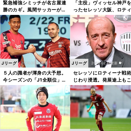
緊急補強シミッチが名古屋連
「主役」ヴィッセル神戸
勝のカギ。風間サッカーが花
ったセレッソ大阪、ロテ
を咲かせる
ナ采配の妙
Jリーグ
Jリーグ
2019.02.21更新
2019.02.18更新
５人の識者が渾身の大予想。
セレッソにロティーナ戦
今シーズンの「J1全順位」は
じわり浸透。発展途上も
こうなる
だけ変わった