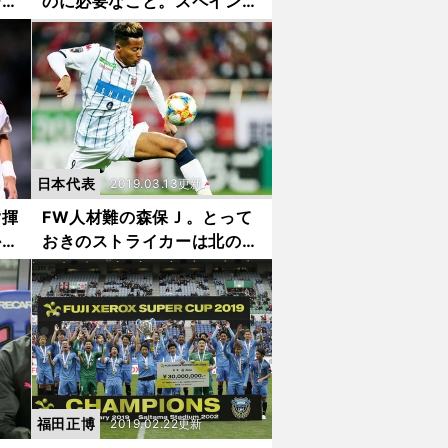
チー
のに必要なこと。スペイン人
選手に食指？
日本代表
2019.03.13更新
指揮
FW人材難の森保Ｊ。とって
かっ
おきのストライカーは北の大
地にいた
福田正博
2019.02.22更新