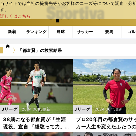
当サイトでは当社の提携先等がお客様のニーズ等について調査・分析し
web Sportiva (webスポルティーバ)
す。
詳しくはこちら
新着
ランキング
野球
サッカー
競馬
ゴル
we
「都倉賢」の検索結果
b
ス
ポ
ル
テ
ィ
ー
バ
Jリーグ
Jリーグ
2024.06.15更新
2024.06.15更新
38歳になる都倉賢が「生涯
プロ20年目の都倉賢のサ
現役」宣言 「経験って力」
カー人生を変えたふたつ
「自分の心がダメにならない
ーニングポイント「プロ