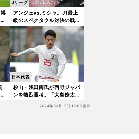
Jリーグ
2018.10.07更新
正博
アンジェvs.ミシャ。J1最上
継
級のスペクタクル対決の戦術
を分析する
日本代表
2018.05.25更新
質
杉山・浅田両氏が西野ジャパ
ッカ
ンを熱烈選考。「大島僚太中
心の代表に」
2024年06月15日 15:06 更新