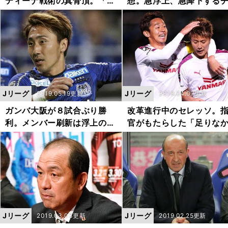
ティーナ戦術の真骨頂。「攻
想。急浮上、急降下する
撃より守備」のカラクリ
ムはあるか
Jリーグ
Jリーグ
2019.05.19更新
2019.04.07更新
ガンバ大阪が８試合ぶり勝
改革進行中のセレッソ。
利。メンバー刷新は浮上のき
官がもたらした「足りな
っかけになるか
たもの」
Jリーグ
Jリーグ
2019.03.03更新
2019.02.25更新