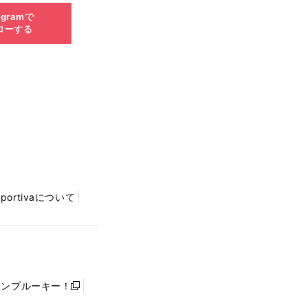
agramで
ローする
Sportivaについて
ャンプルーキー！
新
し