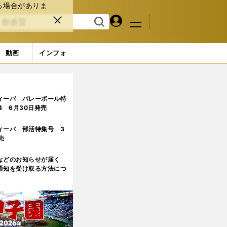
る場合がありま
マイペ
閉じ
検索
メニュ
ー
る
す
ジ
る
動画
インフォ
ィーバ バレーボール特
.4 6月30日発売
ィーバ 部活特集号 3
売
などのお知らせが届く
通知を受け取る方法につ