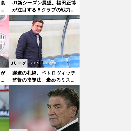
を食
J1新シーズン展望。福田正博
ィー
が注目する６クラブの戦力を
分析
Jリーグ
2019.02.18更新
術が
躍進の札幌、ペトロヴィッチ
これ
監督の指導法。褒めるミスと
叱るミスがある