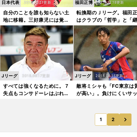
日本代表
福田正博
2018.12.21更新
2018.12.18更新
自分のことを誰も知らない土
転換期のＪリーグ。福田
地に移籍。三好康児には覚悟
はクラブの「哲学」と「
がある
続」を評価
Jリーグ
Jリーグ
2018.09.17更新
2018.05.15更新
すべては強くなるために。７
敵将ミシャも「FC東京は
失点もコンサドーレはぶれず
が高い」。負けにくいサ
に戦い抜いた
ーで２位追走
次
1
2
のページへ