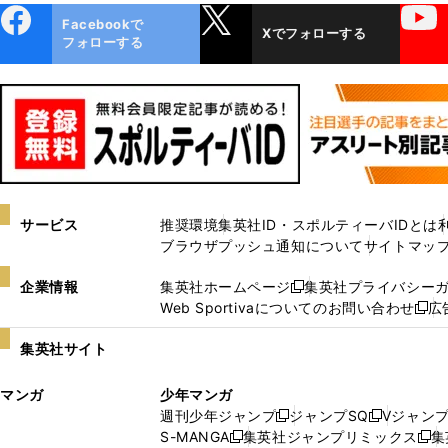
ebo
X
YouTube
Facebookで
Xでフォローする
ok
フォローする
サービス
推奨環境
集英社ID・スポルティーバIDとは
ブラウザプッシュ通知について
サイトマッ
企業情報
集英社ホームページ
集英社プライバシー
新
Web Sportivaについてのお問い合わせ
広
し
新
い
し
集英社サイト
ウ
い
ィ
ウ
マンガ
少年マンガ
ン
ィ
週刊少年ジャンプ
ジャンプSQ
Vジャン
ド
ン
新
新
S-MANGA
集英社ジャンプリミックス
集
ウ
ド
新
し
し
新