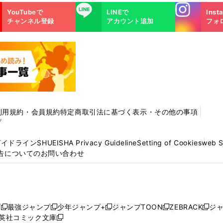
Instagra
LINE
YouTubeで
LINEで
Inst
m
チャンネル登録
アカウント追加
フォ
利用規約・会員規約
特定商取引法に基づく表示・その他の事項
プ
ガイドライン
SHUEISHA Privacy Guideline
Setting of Cookies
web 
告についてのお問い合わせ
プ
最強ジャンプ
少年ジャンプ+
ジャンプTOON
ZEBRACK
ジ
新
新
新
新
新
英社コミック文庫
し
新
し
し
し
し