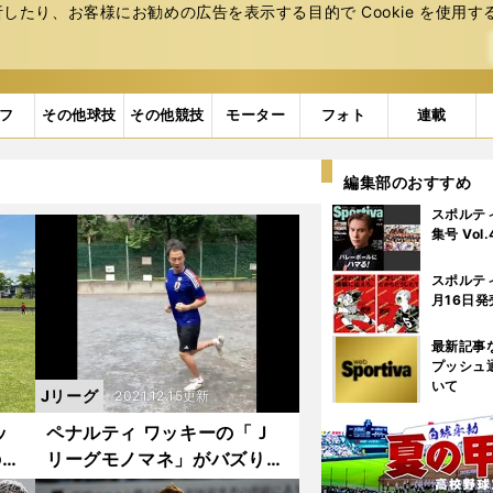
たり、お客様にお勧めの広告を表⽰する⽬的で Cookie を使⽤す
フ
その他球技
その他競技
モーター
フォト
連載
編集部のおすすめ
スポルテ
集号 Vol
スポルテ
月16日発
最新記事
プッシュ
いて
Jリーグ
2021.12.15更新
ッ
ペナルティ ワッキーの「Ｊ
のタ
リーグモノマネ」がバズり
初ゴ
中。「神が降りた」自信作の