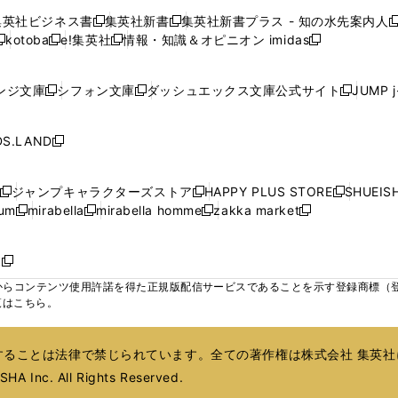
で
で
で
で
で
い
い
い
い
ン
ン
ン
集英社ビジネス書
集英社新書
集英社新書プラス - 知の水先案内人
開
開
開
開
開
新
新
新
ウ
ウ
ウ
ウ
ド
ド
ド
kotoba
e!集英社
情報・知識＆オピニオン imidas
く
く
く
く
く
新
し
新
し
新
ィ
ィ
ィ
ィ
ウ
ウ
ウ
し
し
い
し
い
し
ン
ン
ン
ン
で
で
で
い
い
ウ
い
ウ
い
ド
ド
ド
ド
ンジ文庫
シフォン文庫
ダッシュエックス文庫公式サイト
JUMP 
開
開
開
新
新
新
ウ
ウ
ィ
ウ
ィ
ウ
ウ
ウ
ウ
ウ
く
く
く
し
し
し
ィ
ィ
ン
ィ
ン
ィ
で
で
で
で
い
い
い
ン
ン
ド
ン
ド
ン
S.LAND
開
開
開
開
新
ウ
ウ
ウ
ド
ド
ウ
ド
ウ
ド
く
く
く
く
し
ィ
ィ
ィ
ウ
ウ
で
ウ
で
ウ
い
ン
ン
ン
ジャンプキャラクターズストア
HAPPY PLUS STORE
SHUEIS
で
で
開
で
開
で
新
新
新
ウ
ド
ド
ド
ium
mirabella
mirabella homme
zakka market
開
開
く
開
く
開
し
新
新
新
し
新
し
ィ
ウ
ウ
ウ
く
く
く
く
い
し
し
い
し
し
い
ン
で
で
で
ウ
い
い
ウ
い
い
ウ
ド
ボ
開
開
開
新
ィ
ウ
ウ
ィ
ウ
ウ
ィ
ウ
く
く
く
し
らコンテンツ使用許諾を得た正規版配信サービスであることを示す登録商標（登録番
ン
ィ
ィ
ン
ィ
ィ
ン
で
い
覧はこちら。
ド
ン
ン
ド
ン
ン
ド
開
ウ
ウ
ド
ド
ウ
ド
ド
ウ
く
ィ
で
ウ
ウ
で
ウ
ウ
で
ることは法律で禁じられています。全ての著作権は株式会社 集英社
ン
開
で
で
開
で
で
開
ド
HA Inc. All Rights Reserved.
く
開
開
く
開
開
く
ウ