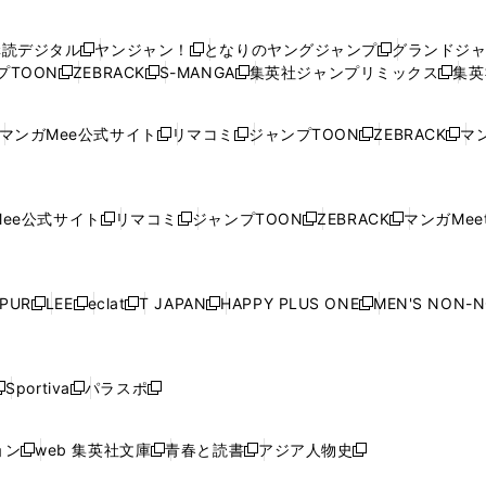
い
い
し
い
い
い
ウ
ウ
い
ウ
ウ
ウ
購読デジタル
ヤンジャン！
となりのヤングジャンプ
グランドジ
新
新
新
ィ
ィ
ウ
ィ
ィ
ィ
プTOON
ZEBRACK
S-MANGA
集英社ジャンプリミックス
集英
新
し
新
し
新
し
新
ン
ン
ィ
ン
ン
ン
し
い
し
い
し
い
し
ド
ド
ン
ド
ド
ド
い
ウ
い
ウ
い
ウ
い
ウ
ウ
ド
ウ
ウ
ウ
マンガMee公式サイト
リマコミ
ジャンプTOON
ZEBRACK
マン
新
新
新
新
ウ
ィ
ウ
ィ
ウ
ィ
ウ
で
で
ウ
で
で
で
し
し
し
し
し
ィ
ン
ィ
ン
ィ
ン
ィ
開
開
で
開
開
開
い
い
い
い
い
ン
ド
ン
ド
ン
ド
ン
く
く
開
く
く
く
ウ
ウ
ウ
ウ
ウ
ド
ウ
ド
ウ
ド
ウ
ド
ee公式サイト
リマコミ
ジャンプTOON
ZEBRACK
マンガMeet
く
新
新
新
新
ィ
ィ
ィ
ィ
ィ
ウ
で
ウ
で
ウ
で
ウ
し
し
し
し
ン
ン
ン
ン
ン
で
開
で
開
で
開
で
い
い
い
い
ド
ド
ド
ド
ド
開
く
開
く
開
く
開
ウ
ウ
ウ
ウ
ウ
ウ
ウ
ウ
ウ
PUR
LEE
eclat
T JAPAN
HAPPY PLUS ONE
MEN'S NON-
く
く
く
く
新
新
新
新
新
ィ
ィ
ィ
ィ
で
で
で
で
で
し
し
し
し
し
ン
ン
ン
ン
開
開
開
開
開
い
い
い
い
い
ド
ド
ド
ド
く
く
く
く
く
ウ
ウ
ウ
ウ
ウ
ウ
ウ
ウ
ウ
Sportiva
パラスポ
新
新
ィ
ィ
ィ
ィ
ィ
で
で
で
で
し
し
し
ン
ン
ン
ン
ン
開
開
開
開
い
い
い
ド
ド
ド
ド
ド
ョン
web 集英社文庫
青春と読書
アジア人物史
く
く
く
く
新
新
新
新
ウ
ウ
ウ
ウ
ウ
ウ
ウ
ウ
し
し
し
し
ィ
ィ
ィ