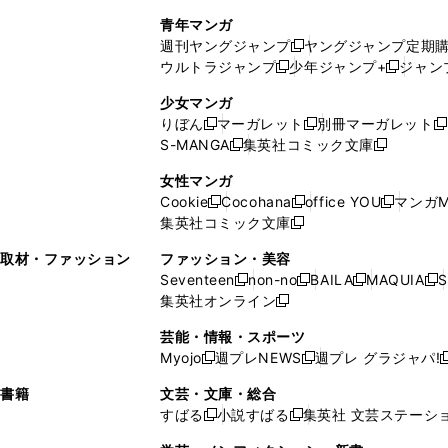
で
ウ
し
い
い
し
青年マンガ
開
で
い
ウ
ウ
い
週刊ヤングジャンプ
ヤングジャンプ定期
新
く
開
ウ
ィ
ィ
ウ
ウルトラジャンプ
少年ジャンプ+
ジャン
新
し
新
く
ィ
ン
ン
ィ
し
い
し
ン
ド
ド
ン
少女マンガ
い
ウ
い
ド
ウ
ウ
ド
りぼん
マーガレット
別冊マーガレット
新
新
新
ウ
ィ
ウ
ウ
で
で
ウ
S-MANGA
集英社コミック文庫
し
新
し
新
ィ
ン
ィ
で
開
開
で
い
し
い
し
ン
ド
ン
女性マンガ
開
く
く
開
ウ
い
ウ
い
ド
ウ
ド
Cookie
Cocohana
office YOU
マンガM
く
く
新
新
新
ィ
ウ
ィ
ウ
ウ
で
ウ
集英社コミック文庫
し
新
し
し
ン
ィ
ン
ィ
で
開
で
い
し
い
い
ド
ン
ド
ン
取材・ファッション
ファッション・美容
開
く
開
ウ
い
ウ
ウ
ウ
ド
ウ
ド
Seventeen
non-no
BAILA
MAQUIA
S
く
く
新
新
新
新
ィ
ウ
ィ
ィ
で
ウ
で
ウ
集英社オンライン
し
新
し
し
し
ン
ィ
ン
ン
開
で
開
で
い
し
い
い
い
ド
ン
ド
ド
芸能・情報・スポーツ
く
開
く
開
ウ
い
ウ
ウ
ウ
ウ
ド
ウ
ウ
Myojo
週プレNEWS
週プレ グラジャパ!
く
く
新
新
新
ィ
ウ
ィ
ィ
ィ
で
ウ
で
で
し
し
ン
ィ
ン
ン
ン
書籍
文芸・文庫・総合
開
で
開
開
い
い
ド
ン
ド
ド
ド
すばる
小説すばる
集英社 文芸ステーシ
く
開
く
く
新
新
ウ
ウ
ウ
ド
ウ
ウ
ウ
く
し
し
ィ
ィ