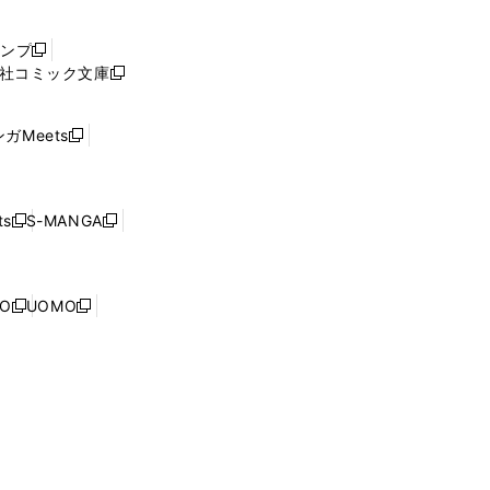
い
ウ
ャンプ
新
ィ
社コミック文庫
し
新
ン
い
し
ド
ウ
い
ウ
ガMeets
新
ィ
ウ
で
し
ン
ィ
開
い
ド
ン
く
ウ
ウ
ド
s
S-MANGA
新
新
ィ
で
ウ
し
し
ン
開
で
い
い
ド
く
開
ウ
ウ
ウ
NO
UOMO
く
新
新
ィ
ィ
で
し
し
ン
ン
開
い
い
ド
ド
く
ウ
ウ
ウ
ウ
ィ
ィ
で
で
ン
ン
開
開
ド
ド
く
く
ウ
ウ