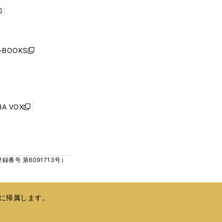
で
で
開
開
く
く
し
い
ウ
j-BOOKS
新
ィ
し
ン
い
ド
ウ
ウ
ィ
で
ン
HA VOX
開
新
ド
く
し
ウ
い
で
ウ
開
ィ
く
号 第6091713号）
ン
ド
ウ
で
に帰属します。
開
く