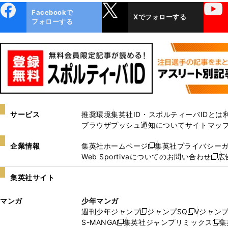
ebo
X
YouTube
Facebookで
Xでフォローする
ok
フォローする
サービス
推奨環境
集英社ID・スポルティーバIDとは
ブラウザプッシュ通知について
サイトマッ
企業情報
集英社ホームページ
集英社プライバシー
新
Web Sportivaについてのお問い合わせ
広
し
新
い
し
集英社サイト
ウ
い
ィ
ウ
マンガ
少年マンガ
ン
ィ
週刊少年ジャンプ
ジャンプSQ
Vジャン
ド
ン
新
新
S-MANGA
集英社ジャンプリミックス
集
ウ
ド
新
し
し
新