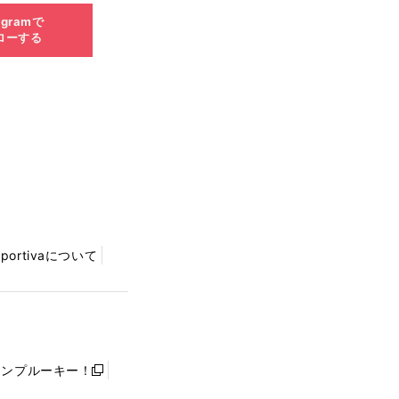
agramで
ローする
Sportivaについて
ャンプルーキー！
新
し