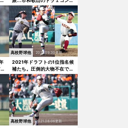
由。
旅...市和歌山のドラ１コン
も
ビ・小園＆松川はまるで恋人
ゃな
同士⁉︎
高校野球他
2021.09.30更新
年
2021年ドラフトの1位指名候
市和
補たち。圧倒的大物不在で指
スメ
名はバラけるか!?
高校野球他
2021.08.06更新