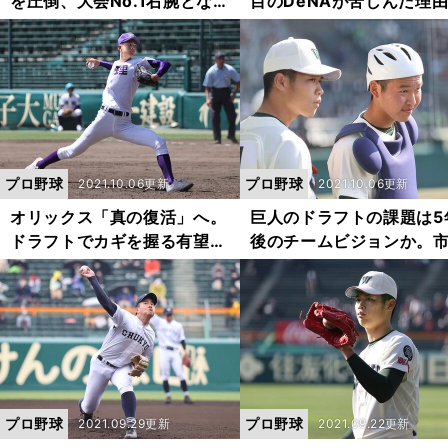
を圧倒、大会No.1右腕となる
目のDeNAが苦しんだ理
か。市和歌山・米田天翼のす
Ｖ戦士コーチ陣には期待
ごさとは
「大輔がやりにくいんじ
いか」の不安もある
プロ野球
プロ野球
2021.10.06更新
2021.10.06更新
オリックス「真の復活」へ。
巨人のドラフトの課題は5
ドラフトでカギを握る有望高
後のチームビジョンか。
校生の獲得。大型右腕の一本
歌山のバッテリーがオス
釣りも!?
プロ野球
プロ野球
2021.09.29更新
2021.09.22更新