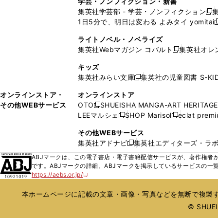
学芸・ノンフィクション・新書
で
ウ
で
で
で
い
い
ン
ン
集英社学芸部 - 学芸・ノンフィクション
開
で
開
開
開
新
ウ
ウ
ド
ド
1日5分で、明日は変わる よみタイ yomitai
く
開
く
く
く
し
新
ィ
ィ
ウ
ウ
く
い
ン
ン
ライトノベル・ノベライズ
で
で
ウ
ド
ド
集英社Webマガジン コバルト
集英社オレ
開
開
新
ィ
ウ
ウ
く
く
し
ン
キッズ
で
で
い
ド
集英社みらい文庫
集英社の児童図書 S-KID
開
開
新
ウ
ウ
く
く
し
ィ
オンラインストア・
オンラインストア
で
い
ン
その他WEBサービス
OTO
SHUEISHA MANGA-ART HERITAGE
開
新
ウ
ド
LEEマルシェ
SHOP Marisol
eclat prem
く
し
新
新
ィ
ウ
い
し
し
ン
その他WEBサービス
で
ウ
い
い
ド
集英社アドナビ
集英社エディターズ・ラ
開
新
ィ
ウ
ウ
ウ
く
し
ABJマークは、この電子書店・電子書籍配信サービスが、著作権者か
ン
ィ
ィ
で
い
です。ABJマークの詳細、ABJマークを掲示しているサービスの一
ド
ン
ン
開
https://aebs.or.jp/
ウ
新
ウ
ド
ド
く
し
ィ
で
ウ
ウ
い
本ホームページに記載の文章・画像・写真などを無断で複製す
ン
開
で
で
ウ
ド
© SHUEIS
ィ
く
開
開
ン
ウ