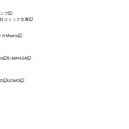
い
ウ
ャンプ
新
ィ
社コミック文庫
し
新
ン
い
し
ド
ウ
い
ウ
ガMeets
新
ィ
ウ
で
し
ン
ィ
開
い
ド
ン
く
ウ
ウ
ド
s
S-MANGA
新
新
ィ
で
ウ
し
し
ン
開
で
い
い
ド
く
開
ウ
ウ
ウ
NO
UOMO
く
新
新
ィ
ィ
で
し
し
ン
ン
開
い
い
ド
ド
く
ウ
ウ
ウ
ウ
ィ
ィ
で
で
ン
ン
開
開
ド
ド
く
く
ウ
ウ