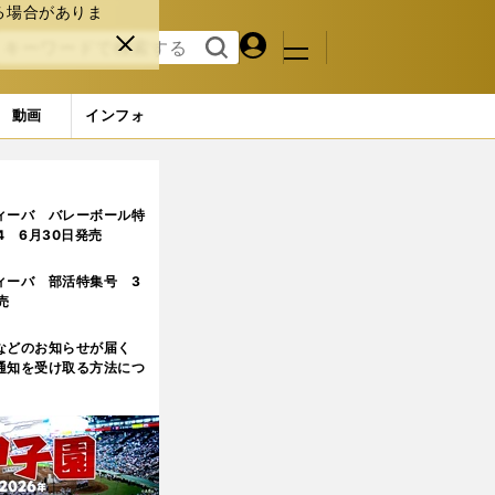
る場合がありま
マイペ
閉じ
検索
メニュ
ー
る
す
ジ
る
動画
インフォ
ィーバ バレーボール特
.4 6月30日発売
ィーバ 部活特集号 3
売
などのお知らせが届く
通知を受け取る方法につ