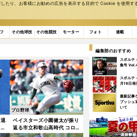
たり、お客様にお勧めの広告を表⽰する⽬的で Cookie を使⽤す
フ
その他球技
その他競技
モーター
フォト
連載
編集部のおすすめ
スポルテ
集号 Vol
スポルテ
月16日発
最新記事
プッシュ
いて
プロ野球
2024.08.06更新
「退
ベイスターズ小園健太が振り
ファ
返る市立和歌山高時代 コロ
力
ナ禍、甲子園のマウンド、智