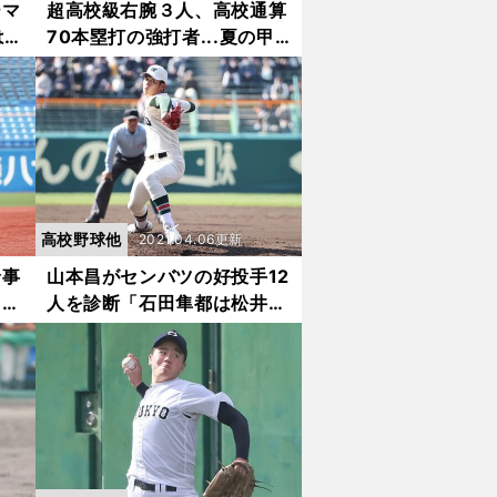
ーマ
超高校級右腕３人、高校通算
は
70本塁打の強打者...夏の甲
エー
子園地方大会で散った20人
の逸材
高校野球他
2021.04.06更新
珍事
山本昌がセンバツの好投手12
て投
人を診断「石田隼都は松井裕
樹になる」