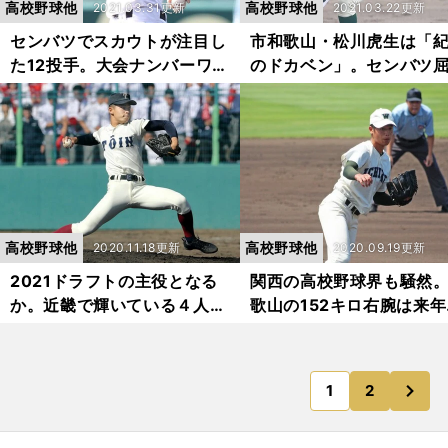
高校野球他
高校野球他
2021.03.31更新
2021.03.22更新
センバツでスカウトが注目し
市和歌山・松川虎生は「
た12投手。大会ナンバーワン
のドカベン」。センバツ
と評されたのは？
の右腕を支える
高校野球他
高校野球他
2020.11.18更新
2020.09.19更新
2021ドラフトの主役となる
関西の高校野球界も騒然
か。近畿で輝いている４人の
歌山の152キロ右腕は来年
大物投手たち
ラフトの目玉か
次
1
2
のページへ