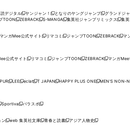
い
い
し
い
い
い
ウ
ウ
い
ウ
ウ
ウ
購読デジタル
ヤンジャン！
となりのヤングジャンプ
グランドジ
新
新
新
ィ
ィ
ウ
ィ
ィ
ィ
プTOON
ZEBRACK
S-MANGA
集英社ジャンプリミックス
集英
新
し
新
し
新
し
新
ン
ン
ィ
ン
ン
ン
し
い
し
い
し
い
し
ド
ド
ン
ド
ド
ド
い
ウ
い
ウ
い
ウ
い
ウ
ウ
ド
ウ
ウ
ウ
マンガMee公式サイト
リマコミ
ジャンプTOON
ZEBRACK
マン
新
新
新
新
ウ
ィ
ウ
ィ
ウ
ィ
ウ
で
で
ウ
で
で
で
し
し
し
し
し
ィ
ン
ィ
ン
ィ
ン
ィ
開
開
で
開
開
開
い
い
い
い
い
ン
ド
ン
ド
ン
ド
ン
く
く
開
く
く
く
ウ
ウ
ウ
ウ
ウ
ド
ウ
ド
ウ
ド
ウ
ド
ee公式サイト
リマコミ
ジャンプTOON
ZEBRACK
マンガMeet
く
新
新
新
新
ィ
ィ
ィ
ィ
ィ
ウ
で
ウ
で
ウ
で
ウ
し
し
し
し
ン
ン
ン
ン
ン
で
開
で
開
で
開
で
い
い
い
い
ド
ド
ド
ド
ド
開
く
開
く
開
く
開
ウ
ウ
ウ
ウ
ウ
ウ
ウ
ウ
ウ
PUR
LEE
eclat
T JAPAN
HAPPY PLUS ONE
MEN'S NON-
く
く
く
く
新
新
新
新
新
ィ
ィ
ィ
ィ
で
で
で
で
で
し
し
し
し
し
ン
ン
ン
ン
開
開
開
開
開
い
い
い
い
い
ド
ド
ド
ド
く
く
く
く
く
ウ
ウ
ウ
ウ
ウ
ウ
ウ
ウ
ウ
Sportiva
パラスポ
新
新
ィ
ィ
ィ
ィ
ィ
で
で
で
で
し
し
し
ン
ン
ン
ン
ン
開
開
開
開
い
い
い
ド
ド
ド
ド
ド
ョン
web 集英社文庫
青春と読書
アジア人物史
く
く
く
く
新
新
新
新
ウ
ウ
ウ
ウ
ウ
ウ
ウ
ウ
し
し
し
し
ィ
ィ
ィ