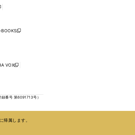
で
で
開
開
く
く
し
い
ウ
j-BOOKS
新
ィ
し
ン
い
ド
ウ
ウ
ィ
で
ン
HA VOX
開
新
ド
く
し
ウ
い
で
ウ
開
ィ
く
号 第6091713号）
ン
ド
ウ
で
に帰属します。
開
く