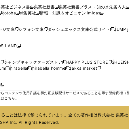
で
で
で
で
で
い
い
い
い
ン
ン
ン
集英社ビジネス書
集英社新書
集英社新書プラス - 知の水先案内人
開
開
開
開
開
新
新
新
ウ
ウ
ウ
ウ
ド
ド
ド
kotoba
e!集英社
情報・知識＆オピニオン imidas
く
く
く
く
く
新
し
新
し
新
ィ
ィ
ィ
ィ
ウ
ウ
ウ
し
し
い
し
い
し
ン
ン
ン
ン
で
で
で
い
い
ウ
い
ウ
い
ド
ド
ド
ド
ンジ文庫
シフォン文庫
ダッシュエックス文庫公式サイト
JUMP 
開
開
開
新
新
新
ウ
ウ
ィ
ウ
ィ
ウ
ウ
ウ
ウ
ウ
く
く
く
し
し
し
ィ
ィ
ン
ィ
ン
ィ
で
で
で
で
い
い
い
ン
ン
ド
ン
ド
ン
S.LAND
開
開
開
開
新
ウ
ウ
ウ
ド
ド
ウ
ド
ウ
ド
く
く
く
く
し
ィ
ィ
ィ
ウ
ウ
で
ウ
で
ウ
い
ン
ン
ン
ジャンプキャラクターズストア
HAPPY PLUS STORE
SHUEIS
で
で
開
で
開
で
新
新
新
ウ
ド
ド
ド
ium
mirabella
mirabella homme
zakka market
開
開
く
開
く
開
し
新
新
新
し
新
し
ィ
ウ
ウ
ウ
く
く
く
く
い
し
し
い
し
し
い
ン
で
で
で
ウ
い
い
ウ
い
い
ウ
ド
ボ
開
開
開
新
ィ
ウ
ウ
ィ
ウ
ウ
ィ
ウ
く
く
く
し
らコンテンツ使用許諾を得た正規版配信サービスであることを示す登録商標（登録番
ン
ィ
ィ
ン
ィ
ィ
ン
で
い
覧はこちら。
ド
ン
ン
ド
ン
ン
ド
開
ウ
ウ
ド
ド
ウ
ド
ド
ウ
く
ィ
で
ウ
ウ
で
ウ
ウ
で
ることは法律で禁じられています。全ての著作権は株式会社 集英社
ン
開
で
で
開
で
で
開
ド
HA Inc. All Rights Reserved.
く
開
開
く
開
開
く
ウ