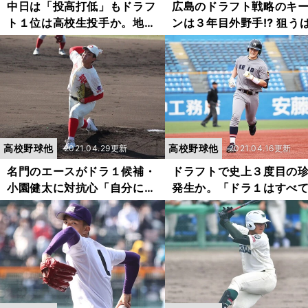
中日は「投高打低」もドラフ
広島のドラフト戦略のキ
ト１位は高校生投手か。地元
ンは３年目外野手⁉︎ 狙う
には好素材の選手が何人もい
「右の大砲」か「将来の
る
ス候補」か
高校野球他
高校野球他
2021.04.29更新
2021.04.16更新
名門のエースがドラ１候補・
ドラフトで史上３度目の
小園健太に対抗心「自分に何
発生か。「ドラ１はすべ
が足りないのか考えた」
手」の可能性