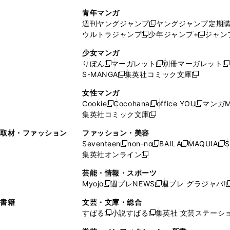
で
ウ
し
い
い
し
青年マンガ
開
で
い
ウ
ウ
い
週刊ヤングジャンプ
ヤングジャンプ定期
新
く
開
ウ
ィ
ィ
ウ
ウルトラジャンプ
少年ジャンプ+
ジャン
新
し
新
く
ィ
ン
ン
ィ
し
い
し
ン
ド
ド
ン
少女マンガ
い
ウ
い
ド
ウ
ウ
ド
りぼん
マーガレット
別冊マーガレット
新
新
新
ウ
ィ
ウ
ウ
で
で
ウ
S-MANGA
集英社コミック文庫
し
新
し
新
ィ
ン
ィ
で
開
開
で
い
し
い
し
ン
ド
ン
女性マンガ
開
く
く
開
ウ
い
ウ
い
ド
ウ
ド
Cookie
Cocohana
office YOU
マンガM
く
く
新
新
新
ィ
ウ
ィ
ウ
ウ
で
ウ
集英社コミック文庫
し
新
し
し
ン
ィ
ン
ィ
で
開
で
い
し
い
い
ド
ン
ド
ン
取材・ファッション
ファッション・美容
開
く
開
ウ
い
ウ
ウ
ウ
ド
ウ
ド
Seventeen
non-no
BAILA
MAQUIA
S
く
く
新
新
新
新
ィ
ウ
ィ
ィ
で
ウ
で
ウ
集英社オンライン
し
新
し
し
し
ン
ィ
ン
ン
開
で
開
で
い
し
い
い
い
ド
ン
ド
ド
芸能・情報・スポーツ
く
開
く
開
ウ
い
ウ
ウ
ウ
ウ
ド
ウ
ウ
Myojo
週プレNEWS
週プレ グラジャパ!
く
く
新
新
新
ィ
ウ
ィ
ィ
ィ
で
ウ
で
で
し
し
ン
ィ
ン
ン
ン
書籍
文芸・文庫・総合
開
で
開
開
い
い
ド
ン
ド
ド
ド
すばる
小説すばる
集英社 文芸ステーシ
く
開
く
く
新
新
ウ
ウ
ウ
ド
ウ
ウ
ウ
く
し
し
ィ
ィ