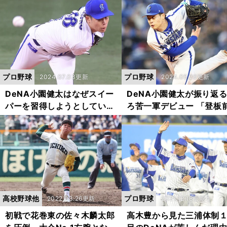
ったらうまくいくんだろうっ
て...」
プロ野球
プロ野球
2024.07.03更新
2024.05.20更新
DeNA小園健太はなぜスイー
DeNA小園健太が振り返
パーを習得しようとしている
ろ苦一軍デビュー 「登板
のか？ きっかけは細川成也
日は眠れなかった」親友
に打たれたタイムリー
は辛口エール
高校野球他
プロ野球
2022.03.26更新
2021.12.13更新
初戦で花巻東の佐々木麟太郎
高木豊から見た三浦体制