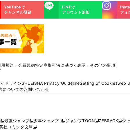
Instagra
LINE
YouTubeで
LINEで
Inst
m
チャンネル登録
アカウント追加
フォ
利用規約・会員規約
特定商取引法に基づく表示・その他の事項
プ
ガイドライン
SHUEISHA Privacy Guideline
Setting of Cookies
web 
告についてのお問い合わせ
プ
最強ジャンプ
少年ジャンプ+
ジャンプTOON
ZEBRACK
ジ
新
新
新
新
新
英社コミック文庫
し
新
し
し
し
し