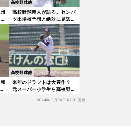
高校野球他
2021.01.27更新
紀州
高校野球芸人が語る。センバ
屈指
ツ出場校予想と絶対に見逃せ
ない注目選手
高校野球他
2020.08.31更新
。和
来年のドラフトは大豊作？
ド
元スーパー小学生ら高校野球
大物投手が成長中
2024年11月30日 07:31 更新