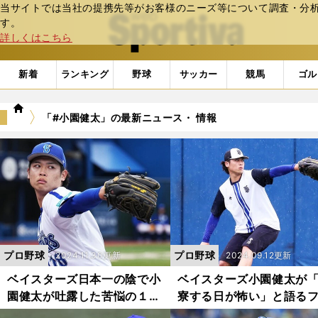
当サイトでは当社の提携先等がお客様のニーズ等について調査・分析し
web Sportiva (webスポルティーバ)
す。
詳しくはこちら
新着
ランキング
野球
サッカー
競馬
ゴル
we
「#小園健太」の最新ニュース・ 情報
b
ス
ポ
ル
テ
ィ
ー
バ
プロ野球
プロ野球
2024.11.30更新
2024.09.12更新
ベイスターズ日本一の陰で小
ベイスターズ小園健太が
園健太が吐露した苦悩の１年
寮する日が怖い」と語る
「ずっと悩んでいた。どうや
ーム施設「DOCK」の魅