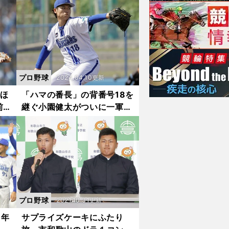
辯和歌山との激闘...
プロ野球
2024.04.10更新
るほ
「ハマの番長」の背番号18を
前
継ぐ小園健太がついに一軍デ
から
ビュー ライバルであり親友
でもある投手から託された想
いに「やらなきゃいけない」
プロ野球
2021.10.31更新
１年
サプライズケーキにふたり