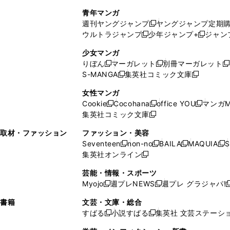
で
ウ
し
い
い
し
青年マンガ
開
で
い
ウ
ウ
い
週刊ヤングジャンプ
ヤングジャンプ定期
新
く
開
ウ
ィ
ィ
ウ
ウルトラジャンプ
少年ジャンプ+
ジャン
新
し
新
く
ィ
ン
ン
ィ
し
い
し
ン
ド
ド
ン
少女マンガ
い
ウ
い
ド
ウ
ウ
ド
りぼん
マーガレット
別冊マーガレット
新
新
新
ウ
ィ
ウ
ウ
で
で
ウ
S-MANGA
集英社コミック文庫
し
新
し
新
ィ
ン
ィ
で
開
開
で
い
し
い
し
ン
ド
ン
女性マンガ
開
く
く
開
ウ
い
ウ
い
ド
ウ
ド
Cookie
Cocohana
office YOU
マンガM
く
く
新
新
新
ィ
ウ
ィ
ウ
ウ
で
ウ
集英社コミック文庫
し
新
し
し
ン
ィ
ン
ィ
で
開
で
い
し
い
い
ド
ン
ド
ン
取材・ファッション
ファッション・美容
開
く
開
ウ
い
ウ
ウ
ウ
ド
ウ
ド
Seventeen
non-no
BAILA
MAQUIA
S
く
く
新
新
新
新
ィ
ウ
ィ
ィ
で
ウ
で
ウ
集英社オンライン
し
新
し
し
し
ン
ィ
ン
ン
開
で
開
で
い
し
い
い
い
ド
ン
ド
ド
芸能・情報・スポーツ
く
開
く
開
ウ
い
ウ
ウ
ウ
ウ
ド
ウ
ウ
Myojo
週プレNEWS
週プレ グラジャパ!
く
く
新
新
新
ィ
ウ
ィ
ィ
ィ
で
ウ
で
で
し
し
ン
ィ
ン
ン
ン
書籍
文芸・文庫・総合
開
で
開
開
い
い
ド
ン
ド
ド
ド
すばる
小説すばる
集英社 文芸ステーシ
く
開
く
く
新
新
ウ
ウ
ウ
ド
ウ
ウ
ウ
く
し
し
ィ
ィ