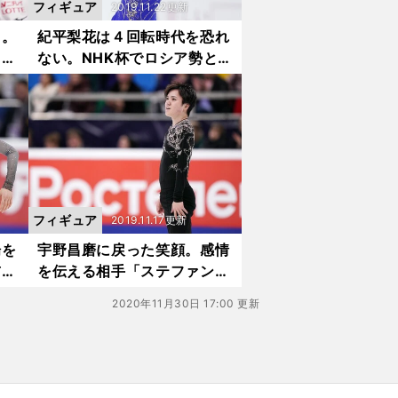
フィギュア
2019.11.22更新
る。
紀平梨花は４回転時代を恐れ
るこ
ない。NHK杯でロシア勢とガ
チンコ勝負
フィギュア
2019.11.17更新
場を
宇野昌磨に戻った笑顔。感情
前向
を伝える相手「ステファンが
いてよかった」
2020年11月30日 17:00 更新