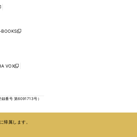
で
で
開
開
く
く
し
い
ウ
j-BOOKS
新
ィ
し
ン
い
ド
ウ
ウ
ィ
で
ン
HA VOX
開
新
ド
く
し
ウ
い
で
ウ
開
ィ
く
号 第6091713号）
ン
ド
ウ
で
に帰属します。
開
く