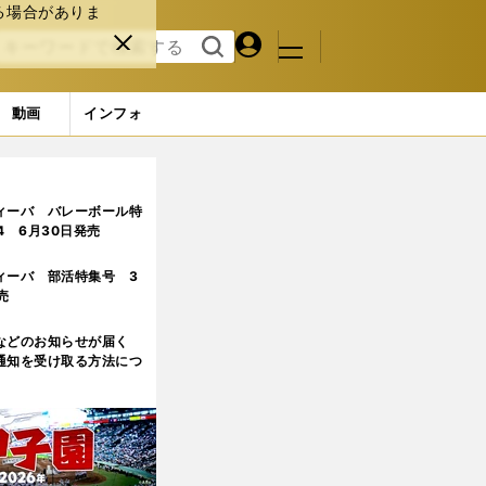
る場合がありま
マイペ
閉じ
検索
メニュ
ー
る
す
ジ
る
動画
インフォ
ィーバ バレーボール特
.4 6月30日発売
ィーバ 部活特集号 3
売
などのお知らせが届く
通知を受け取る方法につ