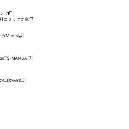
い
ウ
ャンプ
新
ィ
社コミック文庫
し
新
ン
い
し
ド
ウ
い
ウ
ガMeets
新
ィ
ウ
で
し
ン
ィ
開
い
ド
ン
く
ウ
ウ
ド
s
S-MANGA
新
新
ィ
で
ウ
し
し
ン
開
で
い
い
ド
く
開
ウ
ウ
ウ
NO
UOMO
く
新
新
ィ
ィ
で
し
し
ン
ン
開
い
い
ド
ド
く
ウ
ウ
ウ
ウ
ィ
ィ
で
で
ン
ン
開
開
ド
ド
く
く
ウ
ウ