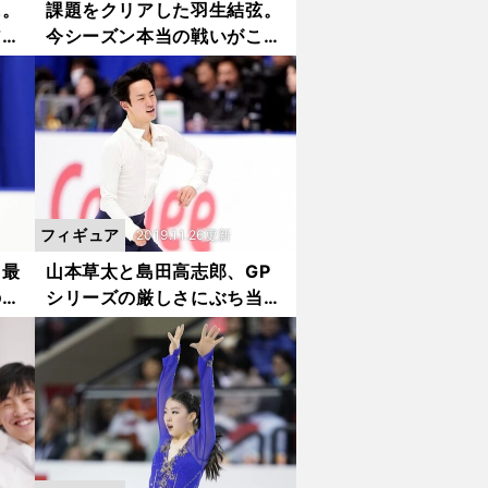
に。
課題をクリアした羽生結弦。
アッ
今シーズン本当の戦いがここ
から始まる
フィギュア
2019.11.26更新
。最
山本草太と島田高志郎、GP
の滑
シリーズの厳しさにぶち当た
る