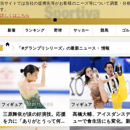
当サイトでは当社の提携先等がお客様のニーズ等について調査・分析し
web Sportiva (webスポルティーバ)
す。
詳しくはこちら
新着
ランキング
野球
サッカー
競馬
ゴル
we
「#グランプリシリーズ」の最新ニュース・ 情報
b
ス
ポ
ル
テ
ィ
ー
バ
フィギュア
フィギュア
2020.11.30更新
2020.11.30更新
三原舞依が涙の好演技。応援
髙橋大輔、アイスダンス
を力に「ありがとうって何回
ューで食生活にも変化。
言っても足りない」
な物語の始まり