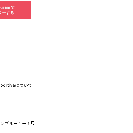
agramで
ローする
Sportivaについて
ャンプルーキー！
新
し