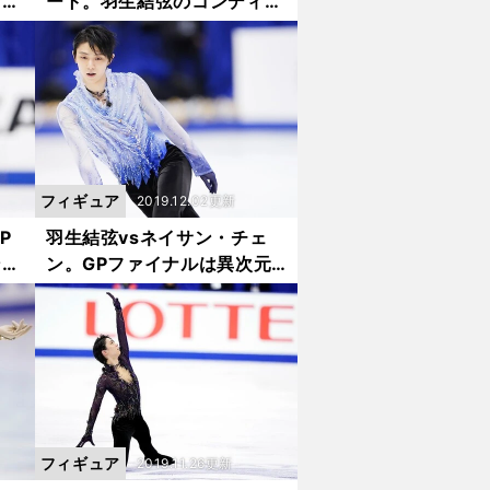
計算
ート。羽生結弦のコンディシ
ョンは？
フィギュア
2019.12.02更新
P
羽生結弦vsネイサン・チェ
ング
ン。GPファイナルは異次元
の戦いの予感
フィギュア
2019.11.26更新