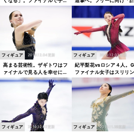
くなる」。ファイナルで手に
追撃へ。フリーに向け「
した成果とは
を立てる」。
フィギュア
フィギュア
2019.12.04更新
2019.12.03更新
高まる芸術性。ザギトワはフ
紀平梨花vsロシア４人。G
ァイナルで見る人を幸せにす
ファイナル女子はスリリ
る
な展開必至
フィギュア
フィギュア
2019.12.02更新
2019.11.28更新