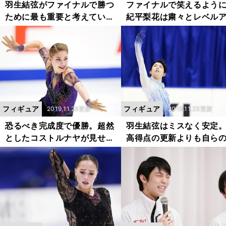
羽生結弦がファイナルで勝つ
ファイナルで笑えるよう
ために最も重要と考えている
紀平梨花は粛々とレベル
ことは何か
プに取り組む
フィギュア
フィギュア
2019.11.26更新
2019.11.23更新
恐るべき完成度で優勝。超然
羽生結弦はミスなく安定
としたコストルナヤが見せた
高得点の更新よりも自ら
16歳らしさ
りに集中する