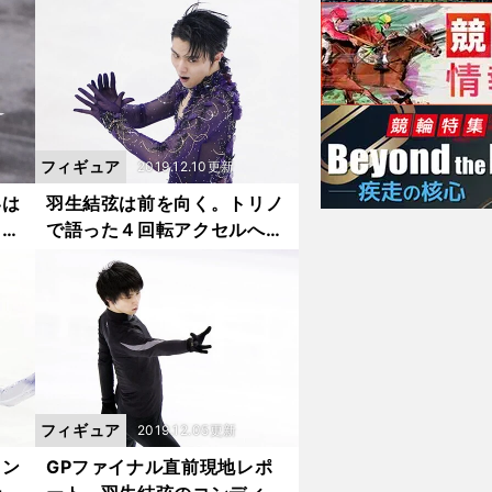
フィギュア
2019.12.10更新
いは
羽生結弦は前を向く。トリノ
てい
で語った４回転アクセルへの
思い
フィギュア
2019.12.05更新
ェン
GPファイナル直前現地レポ