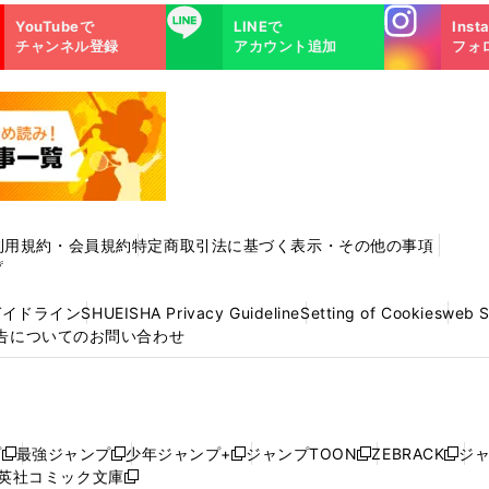
Instagra
LINE
YouTubeで
LINEで
Inst
m
チャンネル登録
アカウント追加
フォ
利用規約・会員規約
特定商取引法に基づく表示・その他の事項
プ
ガイドライン
SHUEISHA Privacy Guideline
Setting of Cookies
web 
告についてのお問い合わせ
プ
最強ジャンプ
少年ジャンプ+
ジャンプTOON
ZEBRACK
ジ
新
新
新
新
新
英社コミック文庫
し
新
し
し
し
し