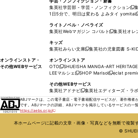
学芸・ノンフィクション・新書
で
ウ
で
で
で
い
い
ン
ン
集英社学芸部 - 学芸・ノンフィクション
開
で
開
開
開
新
ウ
ウ
ド
ド
1日5分で、明日は変わる よみタイ yomitai
く
開
く
く
く
し
新
ィ
ィ
ウ
ウ
く
い
ン
ン
ライトノベル・ノベライズ
で
で
ウ
ド
ド
集英社Webマガジン コバルト
集英社オレ
開
開
新
ィ
ウ
ウ
く
く
し
ン
キッズ
で
で
い
ド
集英社みらい文庫
集英社の児童図書 S-KID
開
開
新
ウ
ウ
く
く
し
ィ
オンラインストア・
オンラインストア
で
い
ン
その他WEBサービス
OTO
SHUEISHA MANGA-ART HERITAGE
開
新
ウ
ド
LEEマルシェ
SHOP Marisol
eclat prem
く
し
新
新
ィ
ウ
い
し
し
ン
その他WEBサービス
で
ウ
い
い
ド
集英社アドナビ
集英社エディターズ・ラ
開
新
ィ
ウ
ウ
ウ
く
し
ABJマークは、この電子書店・電子書籍配信サービスが、著作権者か
ン
ィ
ィ
で
い
です。ABJマークの詳細、ABJマークを掲示しているサービスの一
ド
ン
ン
開
https://aebs.or.jp/
ウ
新
ウ
ド
ド
く
し
ィ
で
ウ
ウ
い
本ホームページに記載の文章・画像・写真などを無断で複製す
ン
開
で
で
ウ
ド
© SHUEIS
ィ
く
開
開
ン
ウ