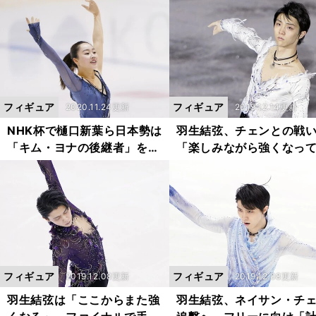
フィギュア
フィギュア
2020.11.24更新
2019.12.14更新
NHK杯で樋口新葉ら日本勢は
羽生結弦、チェンとの戦
「キム・ヨナの後継者」を上
「楽しみながら強くなっ
回れるか？
きたい」
フィギュア
フィギュア
2019.12.08更新
2019.12.08更新
羽生結弦は「ここからまた強
羽生結弦、ネイサン・チ