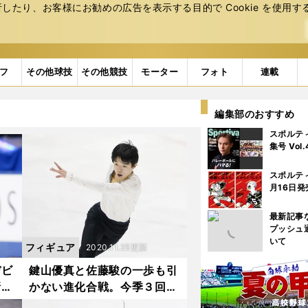
たり、お客様にお勧めの広告を表⽰する⽬的で Cookie を使⽤す
フ
その他球技
その他競技
モーター
フォト
連載
編集部のおすすめ
スポルテ
集号 Vol
スポルテ
月16日発
最新記事
プッシュ
いて
フィギュア
2020.11.25更新
デビ
鍵山優真と佐藤駿の一歩も引
新た
かない進化合戦。今季３回目
の対決に注目