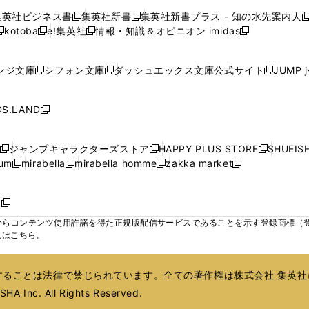
で
で
で
で
で
い
い
い
い
ン
ン
ン
集英社ビジネス書
集英社新書
集英社新書プラス - 知の水先案内人
開
開
開
開
開
新
新
新
ウ
ウ
ウ
ウ
ド
ド
ド
kotoba
e!集英社
情報・知識＆オピニオン imidas
く
く
く
く
く
新
し
新
し
新
ィ
ィ
ィ
ィ
ウ
ウ
ウ
し
し
い
し
い
し
ン
ン
ン
ン
で
で
で
い
い
ウ
い
ウ
い
ド
ド
ド
ド
ンジ文庫
シフォン文庫
ダッシュエックス文庫公式サイト
JUMP 
開
開
開
新
新
新
ウ
ウ
ィ
ウ
ィ
ウ
ウ
ウ
ウ
ウ
く
く
く
し
し
し
ィ
ィ
ン
ィ
ン
ィ
で
で
で
で
い
い
い
ン
ン
ド
ン
ド
ン
S.LAND
開
開
開
開
新
ウ
ウ
ウ
ド
ド
ウ
ド
ウ
ド
く
く
く
く
し
ィ
ィ
ィ
ウ
ウ
で
ウ
で
ウ
い
ン
ン
ン
ジャンプキャラクターズストア
HAPPY PLUS STORE
SHUEIS
で
で
開
で
開
で
新
新
新
ウ
ド
ド
ド
ium
mirabella
mirabella homme
zakka market
開
開
く
開
く
開
し
新
新
新
し
新
し
ィ
ウ
ウ
ウ
く
く
く
く
い
し
し
い
し
し
い
ン
で
で
で
ウ
い
い
ウ
い
い
ウ
ド
ボ
開
開
開
新
ィ
ウ
ウ
ィ
ウ
ウ
ィ
ウ
く
く
く
し
らコンテンツ使用許諾を得た正規版配信サービスであることを示す登録商標（登録番
ン
ィ
ィ
ン
ィ
ィ
ン
で
い
覧はこちら。
ド
ン
ン
ド
ン
ン
ド
開
ウ
ウ
ド
ド
ウ
ド
ド
ウ
く
ィ
で
ウ
ウ
で
ウ
ウ
で
ることは法律で禁じられています。全ての著作権は株式会社 集英社
ン
開
で
で
開
で
で
開
ド
HA Inc. All Rights Reserved.
く
開
開
く
開
開
く
ウ