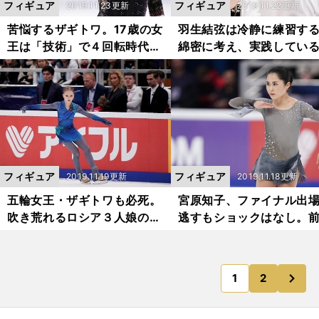
フィギュア
フィギュア
2019.11.23更新
2019.11.22更新
苦悩するザギトワ。17歳の女
羽生結弦は冷静に練習す
王は「技術」で４回転時代を
綿密に考え、実践してい
戦い抜く
ととは？
フィギュア
フィギュア
2019.11.19更新
2019.11.18更新
五輪女王・ザギトワも必死。
宮原知子、ファイナル出
吹き荒れるロシア３人娘の新
逃すもショックはなし。
風
きに全日本へ
次
1
2
のページへ