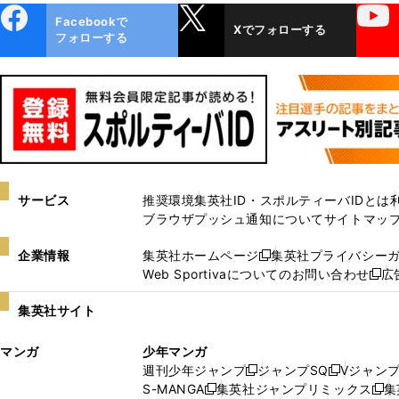
ebo
X
YouTube
Facebookで
Xでフォローする
ok
フォローする
サービス
推奨環境
集英社ID・スポルティーバIDとは
ブラウザプッシュ通知について
サイトマッ
企業情報
集英社ホームページ
集英社プライバシー
新
Web Sportivaについてのお問い合わせ
広
し
新
い
し
集英社サイト
ウ
い
ィ
ウ
マンガ
少年マンガ
ン
ィ
週刊少年ジャンプ
ジャンプSQ
Vジャン
ド
ン
新
新
S-MANGA
集英社ジャンプリミックス
集
ウ
ド
新
し
し
新