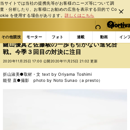
当サイトでは当社の提携先等がお客様のニーズ等について調
査・分析したり、お客様にお勧めの広告を表⽰する⽬的で Co
閉じ
okie を使⽤する場合があります。
詳しくはこちら
る
マイペ
web Sportiva (webスポルティーバ)
検索
メニュ
we
ー
その他競技の記事一覧
フィギュア
鍵山優真と佐藤
b
ジ
その他競技
モーター
フォト
連載
動画
イン
ス
鍵山優真と佐藤駿の一歩も引かない進化合
ポ
戦。今季３回目の対決に注目
ル
テ
2020年11月25日 17:00 公開
2020年11月25日 21:02 更新
ィ
ー
折山淑美●取材・文 text by Oriyama Toshimi
バ
能登 直●撮影 photo by Noto Sunao（a presto）