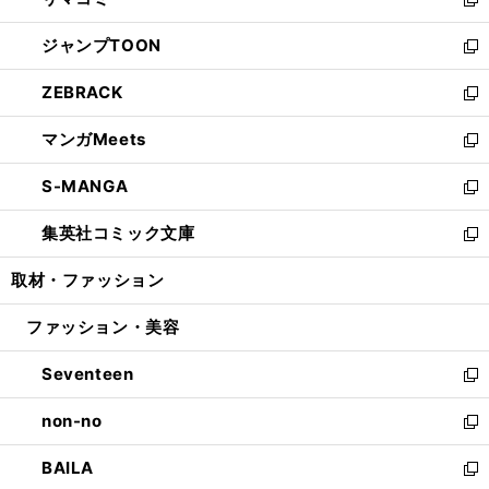
ド
ィ
い
新
開
ウ
ン
ウ
し
ジャンプTOON
く
で
ド
ィ
い
新
開
ウ
ン
ウ
し
ZEBRACK
く
で
ド
ィ
い
新
開
ウ
ン
ウ
し
マンガMeets
く
で
ド
ィ
い
新
開
ウ
ン
ウ
し
S-MANGA
く
で
ド
ィ
い
新
開
ウ
ン
ウ
し
集英社コミック文庫
く
で
ド
ィ
い
新
開
ウ
ン
ウ
し
取材・ファッション
く
で
ド
ィ
い
開
ウ
ン
ウ
ファッション・美容
く
で
ド
ィ
開
ウ
ン
Seventeen
く
で
ド
新
開
ウ
し
non-no
く
で
い
新
開
ウ
し
BAILA
く
ィ
い
新