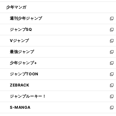
ウ
じ
少年マンガ
で
る
開
週刊少年ジャンプ
く
新
し
ジャンプSQ
い
新
ウ
し
Vジャンプ
ィ
い
新
ン
ウ
し
最強ジャンプ
ド
ィ
い
新
ウ
ン
ウ
し
少年ジャンプ+
で
ド
ィ
い
新
開
ウ
ン
ウ
し
ジャンプTOON
く
で
ド
ィ
い
新
開
ウ
ン
ウ
し
ZEBRACK
く
で
ド
ィ
い
新
開
ウ
ン
ウ
し
ジャンプルーキー！
く
で
ド
ィ
い
新
開
ウ
ン
ウ
し
S-MANGA
く
で
ド
ィ
い
新
開
ウ
ン
ウ
し