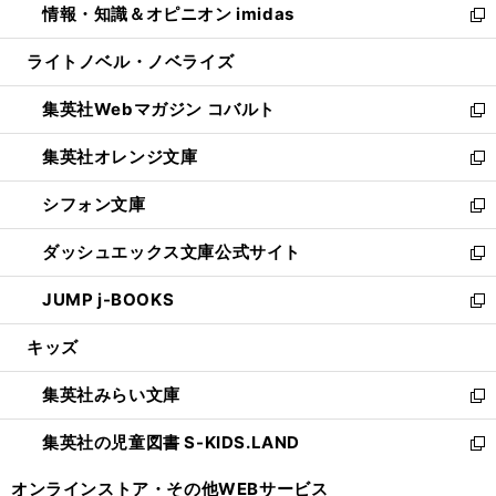
情報・知識＆オピニオン imidas
く
で
ド
ィ
い
新
開
ウ
ン
ウ
し
ライトノベル・ノベライズ
く
で
ド
ィ
い
開
ウ
ン
ウ
集英社Webマガジン コバルト
く
で
ド
ィ
新
開
ウ
ン
し
集英社オレンジ文庫
く
で
ド
い
新
開
ウ
ウ
し
シフォン文庫
く
で
ィ
い
新
開
ン
ウ
し
ダッシュエックス文庫公式サイト
く
ド
ィ
い
新
ウ
ン
ウ
し
JUMP j-BOOKS
で
ド
ィ
い
新
開
ウ
ン
ウ
し
キッズ
く
で
ド
ィ
い
開
ウ
ン
ウ
集英社みらい文庫
く
で
ド
ィ
新
開
ウ
ン
し
集英社の児童図書 S-KIDS.LAND
く
で
ド
い
新
開
ウ
ウ
し
オンラインストア・
その他WEBサービス
く
で
ィ
い