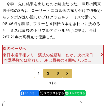
今季、先に結果を出したのは鍵山だった。10月の関東
選手権のSPは、ローリー・ニコル氏の振り付けで序盤か
らテンポが速い難しいプログラムをノーミスで滑って
98.46点を獲得。フリーも４回転３本をきれいに決める
と、ミスは最後のトリプルアクセルだけに抑え、合計
287.21点の高得点で優勝した。
次のページへ
東日本選手権フリー演技の佐藤駿 だが、次の東日
本選手権では崩れた。SPは最初の４回転サルコウ
の着氷後にタイミングをうまく取れずに、３回転ト
ーループが２回転になった。その後、慎重になり過
次
1
2
3
のページへ
ぎて４回転トール
1 / 3
いいね
Xでポストする
LINEで送る
line
faceboo
x
k