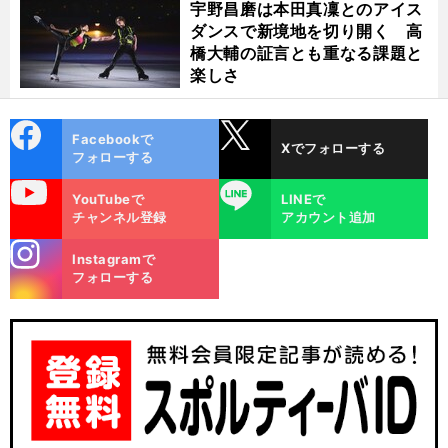
宇野昌磨は本田真凜とのアイス
ダンスで新境地を切り開く 高
橋大輔の証言とも重なる課題と
楽しさ
cebo
X
Facebookで
Xでフォローする
ok
フォローする
uTube
LINE
YouTubeで
LINEで
チャンネル登録
アカウント追加
stagra
Instagramで
m
フォローする