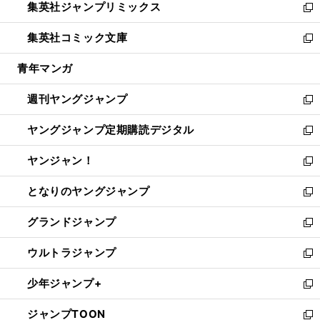
集英社ジャンプリミックス
く
で
ド
ィ
い
新
開
ウ
ン
ウ
し
集英社コミック文庫
く
で
ド
ィ
い
新
開
ウ
ン
ウ
し
青年マンガ
く
で
ド
ィ
い
開
ウ
ン
ウ
週刊ヤングジャンプ
く
で
ド
ィ
新
開
ウ
ン
し
ヤングジャンプ定期購読デジタル
く
で
ド
い
新
開
ウ
ウ
し
ヤンジャン！
く
で
ィ
い
新
開
ン
ウ
し
となりのヤングジャンプ
く
ド
ィ
い
新
ウ
ン
ウ
し
グランドジャンプ
で
ド
ィ
い
新
開
ウ
ン
ウ
し
ウルトラジャンプ
く
で
ド
ィ
い
新
開
ウ
ン
ウ
し
少年ジャンプ+
く
で
ド
ィ
い
新
開
ウ
ン
ウ
し
ジャンプTOON
く
で
ド
ィ
い
新