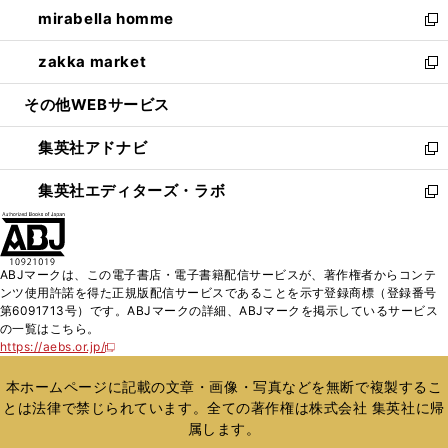
ウ
し
mirabella homme
く
で
ド
ィ
い
新
開
ウ
ン
ウ
し
zakka market
く
で
ド
ィ
い
新
開
ウ
ン
ウ
し
その他WEBサービス
く
で
ド
ィ
い
開
ウ
ン
ウ
集英社アドナビ
く
で
ド
ィ
新
開
ウ
ン
し
集英社エディターズ・ラボ
く
で
ド
い
新
開
ウ
ウ
し
く
で
ィ
い
開
ン
ウ
ABJマークは、この電子書店・電子書籍配信サービスが、著作権者からコンテ
く
ド
ィ
ンツ使用許諾を得た正規版配信サービスであることを示す登録商標（登録番号
ウ
ン
第6091713号）です。ABJマークの詳細、ABJマークを掲示しているサービス
で
ド
の一覧はこちら。
開
ウ
https://aebs.or.jp/
新
く
で
し
い
開
本ホームページに記載の文章・画像・写真などを無断で複製するこ
ウ
く
とは法律で禁じられています。全ての著作権は株式会社 集英社に帰
ィ
属します。
ン
ド