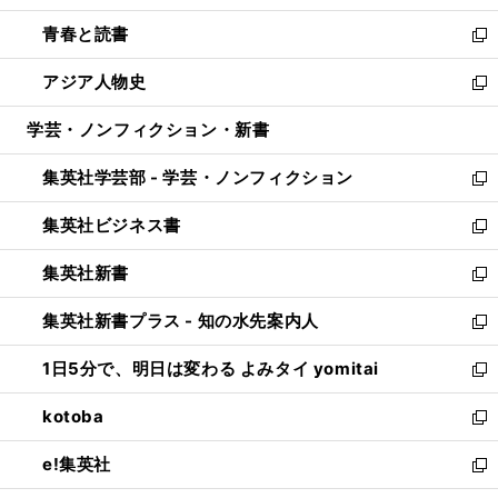
ウ
ン
ウ
し
青春と読書
で
ド
ィ
い
新
開
ウ
ン
ウ
し
アジア人物史
く
で
ド
ィ
い
新
開
ウ
ン
ウ
し
学芸・ノンフィクション・新書
く
で
ド
ィ
い
開
ウ
ン
ウ
集英社学芸部 - 学芸・ノンフィクション
く
で
ド
ィ
新
開
ウ
ン
し
集英社ビジネス書
く
で
ド
い
新
開
ウ
ウ
し
集英社新書
く
で
ィ
い
新
開
ン
ウ
し
集英社新書プラス - 知の水先案内人
く
ド
ィ
い
新
ウ
ン
ウ
し
1日5分で、明日は変わる よみタイ yomitai
で
ド
ィ
い
新
開
ウ
ン
ウ
し
kotoba
く
で
ド
ィ
い
新
開
ウ
ン
ウ
し
e!集英社
く
で
ド
ィ
い
新
開
ウ
ン
ウ
し