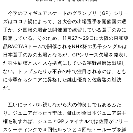
今季のフィギュアスケートのグランプリ（GP）シリー
ズはコロナ禍によって、各大会の出場選手を開催国の選
手か、外国籍の場合は開催国で練習している選手のみに
限定している。そのため、11月27〜29日に大阪の東和薬
品RACTABドームで開催されるNHK杯の男子シングルは
日本選手のみの出場となるが、GPシリーズ欠場を発表し
た羽生結弦とスイスを拠点にしている宇野昌磨は出場し
ない。トップふたりが不在の中で注目されるのは、とも
に今季からシニアに昇格した鍵山優真と佐藤駿の対決
だ。
互いにライバル視しながら大の仲良しでもあるふた
り。ジュニアだった昨季は、鍵山が全日本ジュニア選手
権を制すれば、ジュニアGPファイナルでは佐藤がフリー
スケーティングで４回転ルッツと４回転トーループを鮮