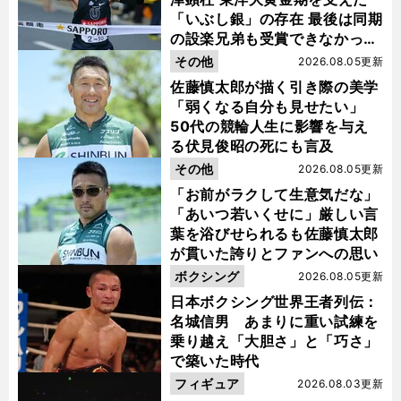
「いぶし銀」の存在 最後は同期
の設楽兄弟も受賞できなかった
金栗杯に輝く
その他
2026.08.05更新
佐藤慎太郎が描く引き際の美学
「弱くなる自分も見せたい」
50代の競輪人生に影響を与え
る伏見俊昭の死にも言及
その他
2026.08.05更新
「お前がラクして生意気だな」
「あいつ若いくせに」厳しい言
葉を浴びせられるも佐藤慎太郎
が貫いた誇りとファンへの思い
ボクシング
2026.08.05更新
日本ボクシング世界王者列伝：
名城信男 あまりに重い試練を
乗り越え「大胆さ」と「巧さ」
で築いた時代
フィギュア
2026.08.03更新