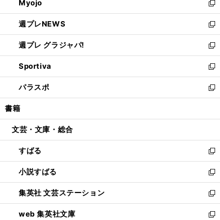
Myojo
く
で
ド
ィ
新
開
ウ
ン
し
週プレNEWS
く
で
ド
い
新
開
ウ
ウ
し
週プレ グラジャパ!
く
で
ィ
い
新
開
ン
ウ
し
Sportiva
く
ド
ィ
い
新
ウ
ン
ウ
し
パラスポ
で
ド
ィ
い
新
開
ウ
ン
ウ
し
書籍
く
で
ド
ィ
い
開
ウ
ン
ウ
文芸・文庫・総合
く
で
ド
ィ
開
ウ
ン
すばる
く
で
ド
新
開
ウ
し
小説すばる
く
で
い
新
開
ウ
し
集英社 文芸ステーション
く
ィ
い
新
ン
ウ
し
web 集英社文庫
ド
ィ
い
新