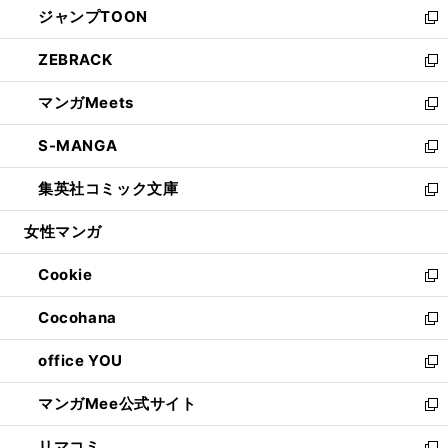
ジャンプTOON
く
で
ド
ィ
い
新
開
ウ
ン
ウ
し
ZEBRACK
く
で
ド
ィ
い
新
開
ウ
ン
ウ
し
マンガMeets
く
で
ド
ィ
い
新
開
ウ
ン
ウ
し
S-MANGA
く
で
ド
ィ
い
新
開
ウ
ン
ウ
し
集英社コミック文庫
く
で
ド
ィ
い
新
開
ウ
ン
ウ
し
女性マンガ
く
で
ド
ィ
い
開
ウ
ン
ウ
Cookie
く
で
ド
ィ
新
開
ウ
ン
し
Cocohana
く
で
ド
い
新
開
ウ
ウ
し
office YOU
く
で
ィ
い
新
開
ン
ウ
し
マンガMee公式サイト
く
ド
ィ
い
新
ウ
ン
ウ
し
リマコミ
で