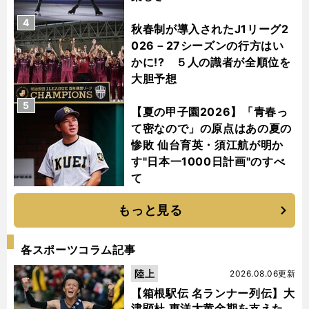
4
秋春制が導入されたJ1リーグ2
026－27シーズンの行方はい
かに!? ５人の識者が全順位を
大胆予想
5
【夏の甲子園2026】「青春っ
て密なので」の原点はあの夏の
惨敗 仙台育英・須江航が明か
す"日本一1000日計画"のすべ
て
もっと見る
各スポーツコラム記事
陸上
2026.08.06更新
【箱根駅伝 名ランナー列伝】大
津顕杜 東洋大黄金期を支えた