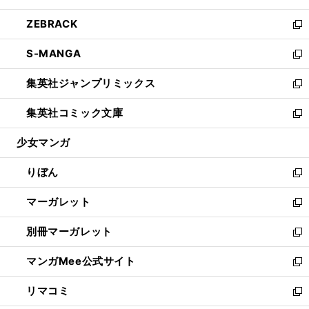
開
ウ
ン
ウ
し
ZEBRACK
く
で
ド
ィ
い
新
開
ウ
ン
ウ
し
S-MANGA
く
で
ド
ィ
い
新
開
ウ
ン
ウ
し
集英社ジャンプリミックス
く
で
ド
ィ
い
新
開
ウ
ン
ウ
し
集英社コミック文庫
く
で
ド
ィ
い
新
開
ウ
ン
ウ
し
少女マンガ
く
で
ド
ィ
い
開
ウ
ン
ウ
りぼん
く
で
ド
ィ
新
開
ウ
ン
し
マーガレット
く
で
ド
い
新
開
ウ
ウ
し
別冊マーガレット
く
で
ィ
い
新
開
ン
ウ
し
マンガMee公式サイト
く
ド
ィ
い
新
ウ
ン
ウ
し
リマコミ
で
ド
ィ
い
新
開
ウ
ン
ウ
し