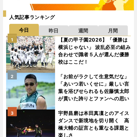
人気記事ランキング
今日
昨日
週間
月間
【夏の甲子園2026】「優勝は
1
横浜じゃない」 波乱必至の組み
合わせで識者５人が選んだ優勝
校はここだ！
「お前がラクして生意気だな」
2
「あいつ若いくせに」厳しい言
葉を浴びせられるも佐藤慎太郎
が貫いた誇りとファンへの思い
宇野昌磨は本田真凜とのアイス
3
ダンスで新境地を切り開く 高
橋大輔の証言とも重なる課題と
楽しさ