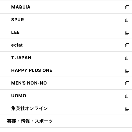
ン
ウ
し
MAQUIA
ド
ィ
い
新
ウ
ン
ウ
し
SPUR
で
ド
ィ
い
新
開
ウ
ン
ウ
し
LEE
く
で
ド
ィ
い
新
開
ウ
ン
ウ
し
eclat
く
で
ド
ィ
い
新
開
ウ
ン
ウ
し
T JAPAN
く
で
ド
ィ
い
新
開
ウ
ン
ウ
し
HAPPY PLUS ONE
く
で
ド
ィ
い
新
開
ウ
ン
ウ
し
MEN'S NON-NO
く
で
ド
ィ
い
新
開
ウ
ン
ウ
し
UOMO
く
で
ド
ィ
い
新
開
ウ
ン
ウ
し
集英社オンライン
く
で
ド
ィ
い
新
開
ウ
ン
ウ
し
芸能・情報・スポーツ
く
で
ド
ィ
い
開
ウ
ン
ウ