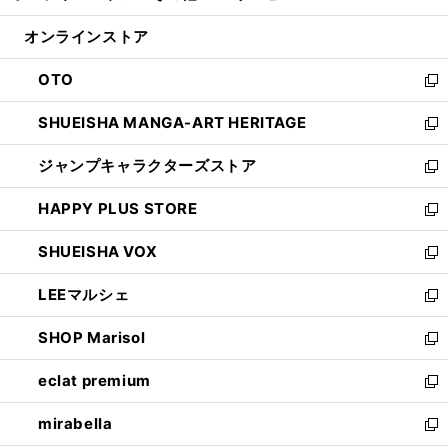
開
ン
ウ
オンラインストア
く
ド
ィ
ウ
ン
OTO
で
ド
新
開
ウ
し
SHUEISHA MANGA-ART HERITAGE
く
で
い
新
開
ウ
し
ジャンプキャラクターズストア
く
ィ
い
新
ン
ウ
し
HAPPY PLUS STORE
ド
ィ
い
新
ウ
ン
ウ
し
SHUEISHA VOX
で
ド
ィ
い
新
開
ウ
ン
ウ
し
LEEマルシェ
く
で
ド
ィ
い
新
開
ウ
ン
ウ
し
SHOP Marisol
く
で
ド
ィ
い
新
開
ウ
ン
ウ
し
eclat premium
く
で
ド
ィ
い
新
開
ウ
ン
ウ
し
mirabella
く
で
ド
ィ
い
新
開
ウ
ン