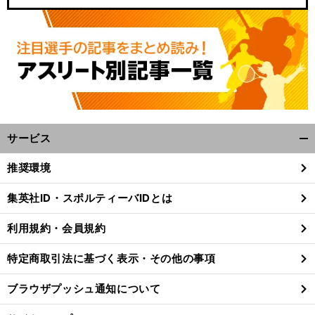
サービス
開
く/
推奨環境
キ
・
」
前
閉
勢は「
ム
継者
るか
へ
じ
集英社ID・スポルティーバIDとは
る
利用規約・会員規約
特定商取引法に基づく表示・その他の事項
ブラウザプッシュ通知について