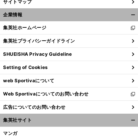
サイトマップ
企業情報
開
く/
集英社ホームページ
新
閉
し
じ
集英社プライバシーガイドライン
い
る
ウ
SHUEISHA Privacy Guideline
ィ
ン
Setting of Cookies
ド
ウ
web Sportivaについて
で
開
Web Sportivaについてのお問い合わせ
く
新
し
広告についてのお問い合わせ
い
ウ
集英社サイト
ィ
開
ン
く/
マンガ
ド
閉