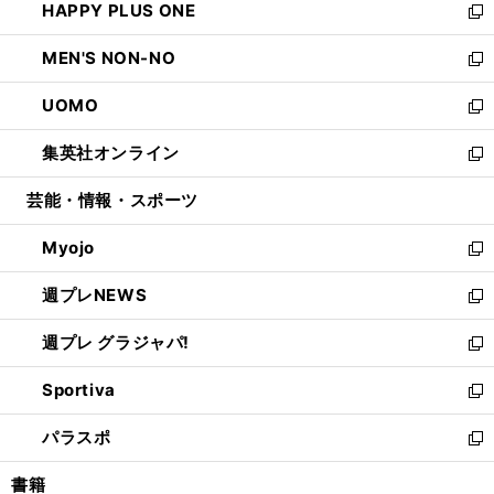
HAPPY PLUS ONE
く
で
ド
ィ
い
新
開
ウ
ン
ウ
し
MEN'S NON-NO
く
で
ド
ィ
い
新
開
ウ
ン
ウ
し
UOMO
く
で
ド
ィ
い
新
開
ウ
ン
ウ
し
集英社オンライン
く
で
ド
ィ
い
新
開
ウ
ン
ウ
し
芸能・情報・スポーツ
く
で
ド
ィ
い
開
ウ
ン
ウ
Myojo
く
で
ド
ィ
新
開
ウ
ン
し
週プレNEWS
く
で
ド
い
新
開
ウ
ウ
し
週プレ グラジャパ!
く
で
ィ
い
新
開
ン
ウ
し
Sportiva
く
ド
ィ
い
新
ウ
ン
ウ
し
パラスポ
で
ド
ィ
い
新
開
ウ
ン
ウ
し
書籍
く
で
ド
ィ
い