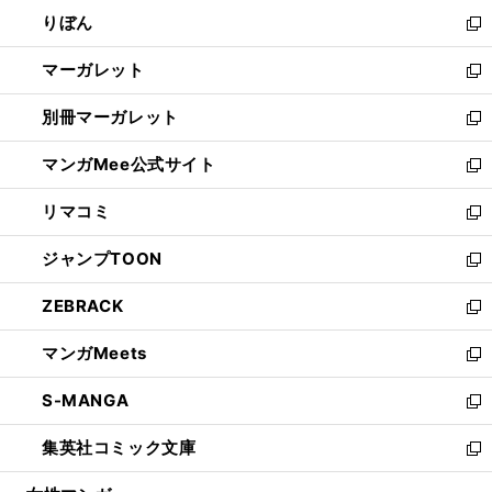
ウ
ン
ウ
りぼん
く
で
ド
ィ
新
開
ウ
ン
し
マーガレット
く
で
ド
い
新
開
ウ
ウ
し
別冊マーガレット
く
で
ィ
い
新
開
ン
ウ
し
マンガMee公式サイト
く
ド
ィ
い
新
ウ
ン
ウ
し
リマコミ
で
ド
ィ
い
新
開
ウ
ン
ウ
し
ジャンプTOON
く
で
ド
ィ
い
新
開
ウ
ン
ウ
し
ZEBRACK
く
で
ド
ィ
い
新
開
ウ
ン
ウ
し
マンガMeets
く
で
ド
ィ
い
新
開
ウ
ン
ウ
し
S-MANGA
く
で
ド
ィ
い
新
開
ウ
ン
ウ
し
集英社コミック文庫
く
で
ド
ィ
い
新
開
ウ
ン
ウ
し