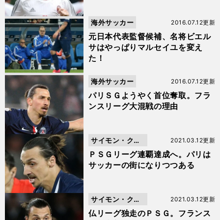
海外サッカー
2016.07.12更新
元日本代表監督候補、名将ビエル
サはやっぱりマルセイユを変え
た！
海外サッカー
2016.07.12更新
パリＳＧようやく首位奪取。フラ
ンスリーグ大混戦の理由
サイモン・クー
2021.03.12更新
パー
ＰＳＧリーグ連覇達成へ。パリは
サッカーの街になりつつある
サイモン・クー
2021.03.12更新
パー
仏リーグ独走のＰＳＧ。フランス