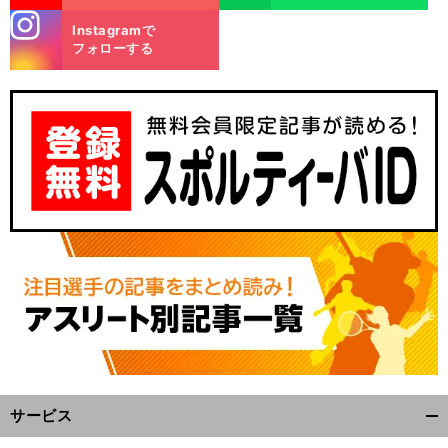
stagra
Instagramで
m
フォローする
サービス
開
く/