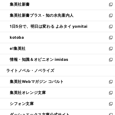
集英社新書
く
で
ィ
い
新
開
ン
ウ
し
集英社新書プラス - 知の水先案内人
く
ド
ィ
い
新
ウ
ン
ウ
し
1日5分で、明日は変わる よみタイ yomitai
で
ド
ィ
い
新
開
ウ
ン
ウ
し
kotoba
く
で
ド
ィ
い
新
開
ウ
ン
ウ
し
e!集英社
く
で
ド
ィ
い
新
開
ウ
ン
ウ
し
情報・知識＆オピニオン imidas
く
で
ド
ィ
い
新
開
ウ
ン
ウ
し
ライトノベル・ノベライズ
く
で
ド
ィ
い
開
ウ
ン
ウ
集英社Webマガジン コバルト
く
で
ド
ィ
新
開
ウ
ン
し
集英社オレンジ文庫
く
で
ド
い
新
開
ウ
ウ
し
シフォン文庫
く
で
ィ
い
新
開
ン
ウ
し
ダッシュエックス文庫公式サイト
く