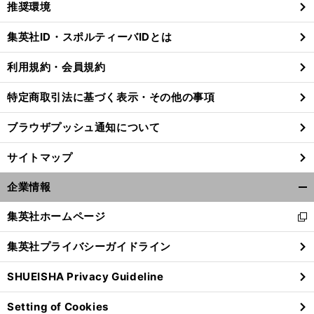
推奨環境
閉
じ
集英社ID・スポルティーバIDとは
る
利用規約・会員規約
特定商取引法に基づく表示・その他の事項
ブラウザプッシュ通知について
サイトマップ
企業情報
開
く/
集英社ホームページ
新
閉
し
じ
集英社プライバシーガイドライン
い
る
ウ
SHUEISHA Privacy Guideline
ィ
ン
Setting of Cookies
ド