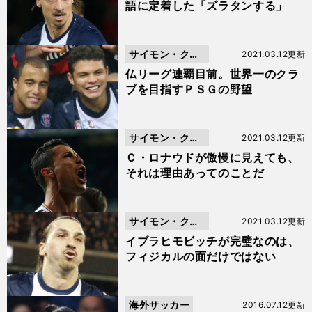
語に定着した「ズラタンする」
サイモン・クー
2021.03.12更新
パー
仏リーグ連覇目前。世界一のクラ
ブを目指すＰＳＧの野望
サイモン・クー
2021.03.12更新
パー
Ｃ・ロナウドが傲慢に見えても、
それは理由あってのことだ
サイモン・クー
2021.03.12更新
パー
イブラヒモビッチが完璧なのは、
フィジカルの面だけではない
海外サッカー
2016.07.12更新