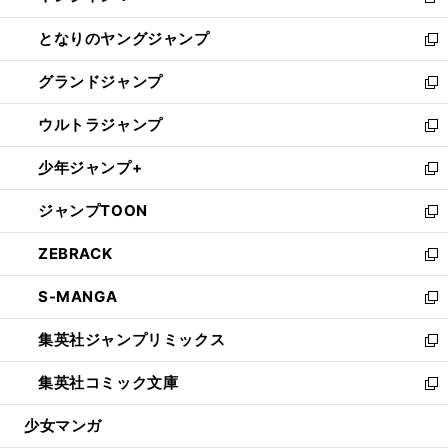
新
開
ン
ウ
し
となりのヤングジャンプ
く
ド
ィ
い
新
ウ
ン
ウ
し
グランドジャンプ
で
ド
ィ
い
新
開
ウ
ン
ウ
し
ウルトラジャンプ
く
で
ド
ィ
い
新
開
ウ
ン
ウ
し
少年ジャンプ+
く
で
ド
ィ
い
新
開
ウ
ン
ウ
し
ジャンプTOON
く
で
ド
ィ
い
新
開
ウ
ン
ウ
し
ZEBRACK
く
で
ド
ィ
い
新
開
ウ
ン
ウ
し
S-MANGA
く
で
ド
ィ
い
新
開
ウ
ン
ウ
し
集英社ジャンプリミックス
く
で
ド
ィ
い
新
開
ウ
ン
ウ
し
集英社コミック文庫
く
で
ド
ィ
い
新
開
ウ
ン
ウ
し
少女マンガ
く
で
ド
ィ
い
開