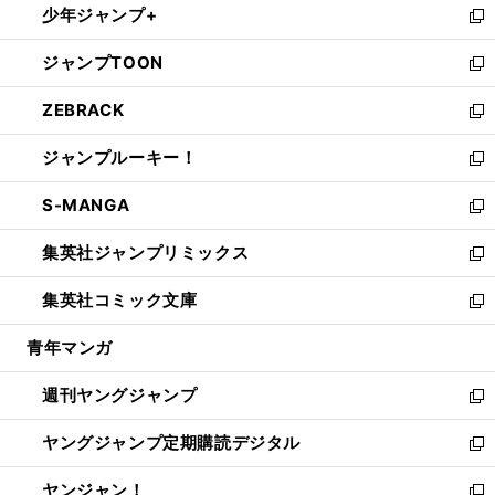
少年ジャンプ+
で
ド
ィ
い
新
開
ウ
ン
ウ
し
ジャンプTOON
く
で
ド
ィ
い
新
開
ウ
ン
ウ
し
ZEBRACK
く
で
ド
ィ
い
新
開
ウ
ン
ウ
し
ジャンプルーキー！
く
で
ド
ィ
い
新
開
ウ
ン
ウ
し
S-MANGA
く
で
ド
ィ
い
新
開
ウ
ン
ウ
し
集英社ジャンプリミックス
く
で
ド
ィ
い
新
開
ウ
ン
ウ
し
集英社コミック文庫
く
で
ド
ィ
い
新
開
ウ
ン
ウ
し
青年マンガ
く
で
ド
ィ
い
開
ウ
ン
ウ
週刊ヤングジャンプ
く
で
ド
ィ
新
開
ウ
ン
し
ヤングジャンプ定期購読デジタル
く
で
ド
い
新
開
ウ
ウ
し
ヤンジャン！
く
で
ィ
い