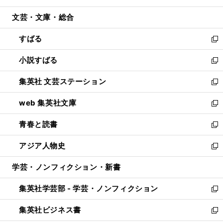
開
ウ
ン
ウ
文芸・文庫・総合
く
で
ド
ィ
開
ウ
ン
すばる
く
で
ド
新
開
ウ
し
小説すばる
く
で
い
新
開
ウ
し
集英社 文芸ステーション
く
ィ
い
新
ン
ウ
し
web 集英社文庫
ド
ィ
い
新
ウ
ン
ウ
し
青春と読書
で
ド
ィ
い
新
開
ウ
ン
ウ
し
アジア人物史
く
で
ド
ィ
い
新
開
ウ
ン
ウ
し
学芸・ノンフィクション・新書
く
で
ド
ィ
い
開
ウ
ン
ウ
集英社学芸部 - 学芸・ノンフィクション
く
で
ド
ィ
新
開
ウ
ン
し
集英社ビジネス書
く
で
ド
い
新
開
ウ
ウ
し