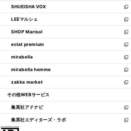
ウ
ン
ウ
し
SHUEISHA VOX
で
ド
ィ
い
新
開
ウ
ン
ウ
し
LEEマルシェ
く
で
ド
ィ
い
新
開
ウ
ン
ウ
し
SHOP Marisol
く
で
ド
ィ
い
新
開
ウ
ン
ウ
し
eclat premium
く
で
ド
ィ
い
新
開
ウ
ン
ウ
し
mirabella
く
で
ド
ィ
い
新
開
ウ
ン
ウ
し
mirabella homme
く
で
ド
ィ
い
新
開
ウ
ン
ウ
し
zakka market
く
で
ド
ィ
い
新
開
ウ
ン
ウ
し
その他WEBサービス
く
で
ド
ィ
い
開
ウ
ン
ウ
集英社アドナビ
く
で
ド
ィ
新
開
ウ
ン
し
集英社エディターズ・ラボ
く
で
ド
い
新
開
ウ
ウ
し