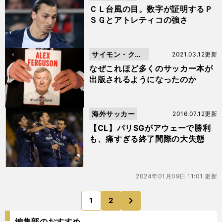
ＣＬ台風の目。数字が証明するＰ
ＳＧとアトレティコの強さ
サイモン・クー
2021.03.12更新
パー
なぜこれほど多くのサッカー本が
出版されるようになったのか
海外サッカー
2016.07.12更新
【CL】パリSGがアウェーで勝利
も、痛すぎる終了間際の大失態
2024年01月09日 11:01 更新
次
1
2
のページへ
編集部のおすすめ