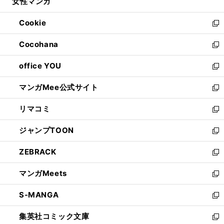
女性マンガ
く
で
ド
ィ
い
開
ウ
ン
ウ
Cookie
く
で
ド
ィ
新
開
ウ
ン
し
Cocohana
く
で
ド
い
新
開
ウ
ウ
し
office YOU
く
で
ィ
い
新
開
ン
ウ
し
マンガMee公式サイト
く
ド
ィ
い
新
ウ
ン
ウ
し
リマコミ
で
ド
ィ
い
新
開
ウ
ン
ウ
し
ジャンプTOON
く
で
ド
ィ
い
新
開
ウ
ン
ウ
し
ZEBRACK
く
で
ド
ィ
い
新
開
ウ
ン
ウ
し
マンガMeets
く
で
ド
ィ
い
新
開
ウ
ン
ウ
し
S-MANGA
く
で
ド
ィ
い
新
開
ウ
ン
ウ
し
集英社コミック文庫
く
で
ド
ィ
い
新