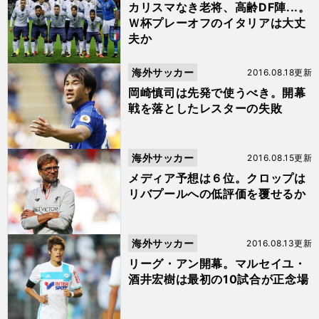
ュース
カリスマなき老将、高齢DF陣...。
Ｗ杯プレーオフのイタリアは大丈
夫か
海外サッカー
2016.08.18更新
岡崎慎司は先発で使うべき。開幕
戦を落としたレスターの失敗
海外サッカー
2016.08.15更新
メディア予想は６位。クロップは
リバプールへの低評価を覆せるか
海外サッカー
2016.08.13更新
リーグ・アン開幕。マルセイユ・
酒井宏樹は最初の10試合が正念場