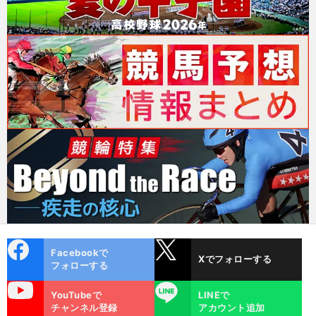
cebo
X
Facebookで
Xでフォローする
ok
フォローする
uTube
LINE
YouTubeで
LINEで
チャンネル登録
アカウント追加