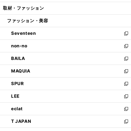
開
ウ
ン
ウ
し
取材・ファッション
く
で
ド
ィ
い
開
ウ
ン
ウ
ファッション・美容
く
で
ド
ィ
開
ウ
ン
Seventeen
く
で
ド
新
開
ウ
し
non-no
く
で
い
新
開
ウ
し
BAILA
く
ィ
い
新
ン
ウ
し
MAQUIA
ド
ィ
い
新
ウ
ン
ウ
し
SPUR
で
ド
ィ
い
新
開
ウ
ン
ウ
し
LEE
く
で
ド
ィ
い
新
開
ウ
ン
ウ
し
eclat
く
で
ド
ィ
い
新
開
ウ
ン
ウ
し
T JAPAN
く
で
ド
ィ
い
新
開
ウ
ン
ウ
し