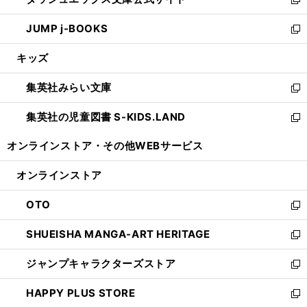
ド
ィ
い
新
ウ
ン
ウ
し
JUMP j-BOOKS
で
ド
ィ
い
新
開
ウ
ン
ウ
し
キッズ
く
で
ド
ィ
い
開
ウ
ン
ウ
集英社みらい文庫
く
で
ド
ィ
新
開
ウ
ン
し
集英社の児童図書 S-KIDS.LAND
く
で
ド
い
新
開
ウ
ウ
し
オンラインストア・
その他WEBサービス
く
で
ィ
い
開
ン
ウ
オンラインストア
く
ド
ィ
ウ
ン
OTO
で
ド
新
開
ウ
し
SHUEISHA MANGA-ART HERITAGE
く
で
い
新
開
ウ
し
ジャンプキャラクターズストア
く
ィ
い
新
ン
ウ
し
HAPPY PLUS STORE
ド
ィ
い
新