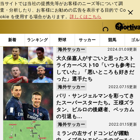
当サイトでは当社の提携先等がお客様のニーズ等について調
査・分析したり、お客様にお勧めの広告を表⽰する⽬的で Co
閉じ
okie を使⽤する場合があります。
詳しくはこちら
る
マイペ
web Sportiva (webスポルティーバ)
検索
メニュ
we
ー
「#イブラヒモビッチ」の最新ニュース・ 情報
b
ジ
新着
ランキング
野球
サッカー
競馬
ゴル
ス
海外サッカー
2024.01.09更新
ポ
ル
大久保嘉人がすごいと思ったスト
テ
ライカーベスト10「いつも参考に
ィ
していた」「悪いところも好きだ
ー
った」選手たち
バ
海外サッカー
2022.07.15更新
パリ・サンジェルマンを彩ってき
たスーパースターたち。王様ズラ
タン、ピルロの後継者、ベッカム
の引退も...
海外サッカー
2022.01.15更新
ミランの左サイドコンビが躍動