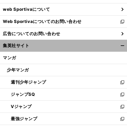
ウ
web Sportivaについて
で
開
Web Sportivaについてのお問い合わせ
く
新
し
広告についてのお問い合わせ
い
ウ
集英社サイト
ィ
開
ン
く/
マンガ
ド
閉
ウ
じ
少年マンガ
で
る
開
週刊少年ジャンプ
く
新
し
ジャンプSQ
い
新
ウ
し
Vジャンプ
ィ
い
新
ン
ウ
し
最強ジャンプ
ド
ィ
い
新
ウ
ン
ウ
し