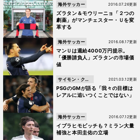
海外サッカー
2016.07.26更新
ズラタン＆モウリーニョ「２つの
劇薬」がマンチェスター・Ｕを変
革する
海外サッカー
2016.08.17更新
マンＵは週給4000万円提示。
「優勝請負人」ズラタンの市場価
値
サイモン・クー
2021.03.12更新
パー
PSGのGMが語る「我々の目標は
レアルに追いつくことではない」
海外サッカー
2016.07.12更新
イブラヒモビッチも？ミラン大量
補強と本田圭佑の立場