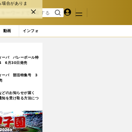
る場合がありま
マイペ
閉じ
検索
メニュ
ー
る
す
ジ
る
動画
インフォ
革する
ィーバ バレーボール特
.4 6月30日発売
ィーバ 部活特集号 3
売
などのお知らせが届く
通知を受け取る方法につ