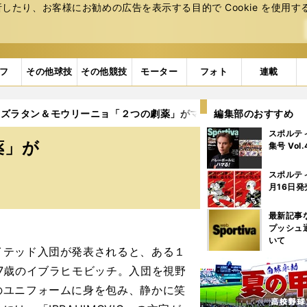
たり、お客様にお勧めの広告を表⽰する⽬的で Cookie を使⽤す
フ
その他球技
その他競技
モーター
フォト
連載
ズラタン＆モウリーニョ「２つの劇薬」がマンチェスター・Ｕを変
編集部のおすすめ
スポルテ
薬」が
集号 Vol
スポルテ
月16日発
最新記事
プッシュ
いて
テッド入団が発表されると、ある１
7歳のイブラヒモビッチ。入団を視野
のユニフォームに身を包み、静かに笑