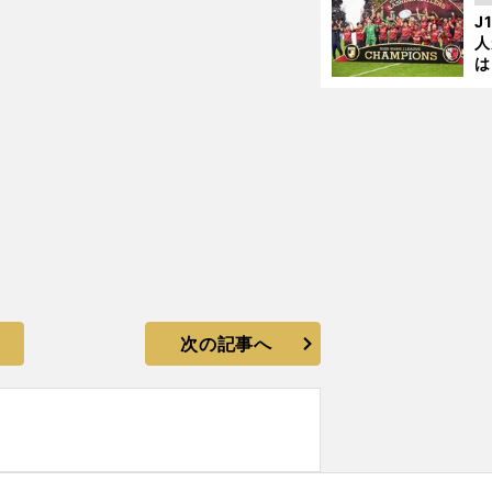
を
酒井宏樹がマルセイユ移籍の胸中を語る
J
人
は
に
と
次の記事へ