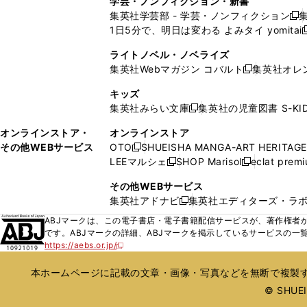
学芸・ノンフィクション・新書
で
ウ
で
で
で
い
い
ン
ン
集英社学芸部 - 学芸・ノンフィクション
開
で
開
開
開
新
ウ
ウ
ド
ド
1日5分で、明日は変わる よみタイ yomitai
く
開
く
く
く
し
新
ィ
ィ
ウ
ウ
く
い
ン
ン
ライトノベル・ノベライズ
で
で
ウ
ド
ド
集英社Webマガジン コバルト
集英社オレ
開
開
新
ィ
ウ
ウ
く
く
し
ン
キッズ
で
で
い
ド
集英社みらい文庫
集英社の児童図書 S-KID
開
開
新
ウ
ウ
く
く
し
ィ
オンラインストア・
オンラインストア
で
い
ン
その他WEBサービス
OTO
SHUEISHA MANGA-ART HERITAGE
開
新
ウ
ド
LEEマルシェ
SHOP Marisol
eclat prem
く
し
新
新
ィ
ウ
い
し
し
ン
その他WEBサービス
で
ウ
い
い
ド
集英社アドナビ
集英社エディターズ・ラ
開
新
ィ
ウ
ウ
ウ
く
し
ABJマークは、この電子書店・電子書籍配信サービスが、著作権者か
ン
ィ
ィ
で
い
です。ABJマークの詳細、ABJマークを掲示しているサービスの一
ド
ン
ン
開
https://aebs.or.jp/
ウ
新
ウ
ド
ド
く
し
ィ
で
ウ
ウ
い
本ホームページに記載の文章・画像・写真などを無断で複製す
ン
開
で
で
ウ
ド
© SHUEIS
ィ
く
開
開
ン
ウ