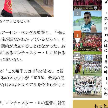
ズ
を
「
2
気
るイブラヒモビッチ
く
浴
アーセン・ベンゲル監督と、「俺は
太
J
3
。俺が誰だかわかっているだろ？」と
ァ
人
は
、契約が成立することはなかった。あ
に
係にあるマンチェスター・Ｕに加わる
4
と
【
たに違いない。
目
べ
かが『この選手には才能がある』と語
崎
5
「
私のスカウトが『100％、最高の選
【
て
「
でなければトライアルを今後も受けさ
い
わ
だ
、マンチェスター・Ｕの監督に就任
もっと