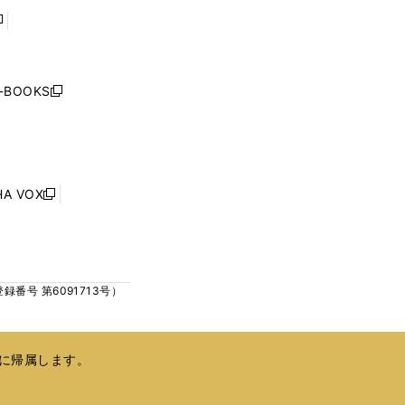
で
で
開
開
く
く
し
い
ウ
j-BOOKS
新
ィ
し
ン
い
ド
ウ
ウ
ィ
で
ン
HA VOX
開
新
ド
く
し
ウ
い
で
ウ
開
ィ
く
号 第6091713号）
ン
ド
ウ
で
に帰属します。
開
く