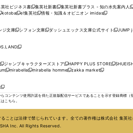
で
で
で
で
で
い
い
い
い
ン
ン
ン
集英社ビジネス書
集英社新書
集英社新書プラス - 知の水先案内人
開
開
開
開
開
新
新
新
ウ
ウ
ウ
ウ
ド
ド
ド
kotoba
e!集英社
情報・知識＆オピニオン imidas
く
く
く
く
く
新
し
新
し
新
ィ
ィ
ィ
ィ
ウ
ウ
ウ
し
し
い
し
い
し
ン
ン
ン
ン
で
で
で
い
い
ウ
い
ウ
い
ド
ド
ド
ド
ンジ文庫
シフォン文庫
ダッシュエックス文庫公式サイト
JUMP 
開
開
開
新
新
新
ウ
ウ
ィ
ウ
ィ
ウ
ウ
ウ
ウ
ウ
く
く
く
し
し
し
ィ
ィ
ン
ィ
ン
ィ
で
で
で
で
い
い
い
ン
ン
ド
ン
ド
ン
S.LAND
開
開
開
開
新
ウ
ウ
ウ
ド
ド
ウ
ド
ウ
ド
く
く
く
く
し
ィ
ィ
ィ
ウ
ウ
で
ウ
で
ウ
い
ン
ン
ン
ジャンプキャラクターズストア
HAPPY PLUS STORE
SHUEIS
で
で
開
で
開
で
新
新
新
ウ
ド
ド
ド
ium
mirabella
mirabella homme
zakka market
開
開
く
開
く
開
し
新
新
新
し
新
し
ィ
ウ
ウ
ウ
く
く
く
く
い
し
し
い
し
し
い
ン
で
で
で
ウ
い
い
ウ
い
い
ウ
ド
ボ
開
開
開
新
ィ
ウ
ウ
ィ
ウ
ウ
ィ
ウ
く
く
く
し
らコンテンツ使用許諾を得た正規版配信サービスであることを示す登録商標（登録番
ン
ィ
ィ
ン
ィ
ィ
ン
で
い
覧はこちら。
ド
ン
ン
ド
ン
ン
ド
開
ウ
ウ
ド
ド
ウ
ド
ド
ウ
く
ィ
で
ウ
ウ
で
ウ
ウ
で
ることは法律で禁じられています。全ての著作権は株式会社 集英社
ン
開
で
で
開
で
で
開
ド
HA Inc. All Rights Reserved.
く
開
開
く
開
開
く
ウ