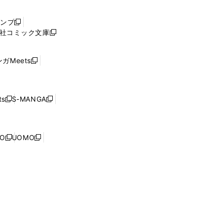
い
ウ
ャンプ
新
ィ
社コミック文庫
し
新
ン
い
し
ド
ウ
い
ウ
ガMeets
新
ィ
ウ
で
し
ン
ィ
開
い
ド
ン
く
ウ
ウ
ド
s
S-MANGA
新
新
ィ
で
ウ
し
し
ン
開
で
い
い
ド
く
開
ウ
ウ
ウ
NO
UOMO
く
新
新
ィ
ィ
で
し
し
ン
ン
開
い
い
ド
ド
く
ウ
ウ
ウ
ウ
ィ
ィ
で
で
ン
ン
開
開
ド
ド
く
く
ウ
ウ