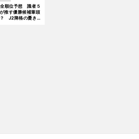
大胆予想
前
へ
1全順位予想 識者５
が推す優勝候補筆頭
？ J2降格の憂き目
遭いそうな３クラブ
は？