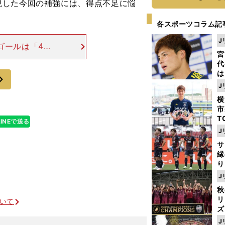
現した今回の補強には、得点不足に悩
各スポーツコラム記
J
ゴールは「49
宮
スター・シティ
代
う受け入れがた
は
次
が
J
日
横
た
市
T
LINEで送る
K
J
級
サ
ャ
縁
り
開
J
見
秋
リ
ついて
ズ
J