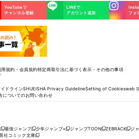
Instagra
LINE
YouTubeで
LINEで
Inst
m
チャンネル登録
アカウント追加
フォ
利用規約・会員規約
特定商取引法に基づく表示・その他の事項
プ
ガイドライン
SHUEISHA Privacy Guideline
Setting of Cookies
web 
告についてのお問い合わせ
プ
最強ジャンプ
少年ジャンプ+
ジャンプTOON
ZEBRACK
ジ
新
新
新
新
新
英社コミック文庫
し
新
し
し
し
し