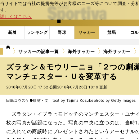
当サイトでは当社の提携先等がお客様のニーズ等について調査・分析し
web Sportiva (webスポルティーバ)
す。
詳しくはこちら
新着
ランキング
野球
サッカー
競馬
ゴル
we
サッカーの記事一覧
海外サッカー
海外サッカー
b
ス
ズラタン＆モウリーニョ「２つの劇
ポ
ル
マンチェスター・Ｕを変革する
テ
2016年07月20日 17:52 公開
2016年07月26日 18:19 更新
ィ
ー
バ
田嶋コウスケ●取材・文 text by Tajima Kosuke
photo by Getty Images
ズラタン・イブラヒモビッチのマンチェスター・ユナイ
枚の写真が話題になった。写真の中央に立つのは、当時1
に入れての商談時にプレゼントされたというアーセナル