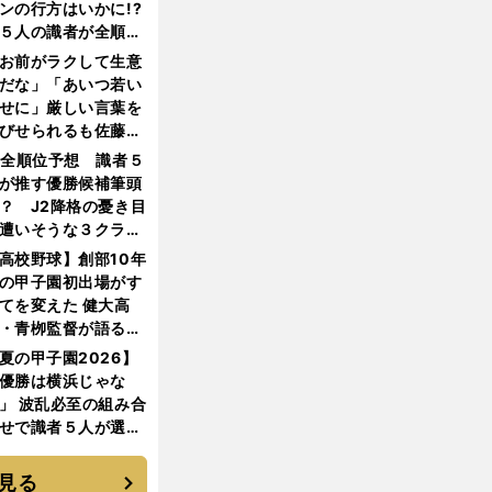
ンの行方はいかに!?
５人の識者が全順位
大胆予想
お前がラクして生意
だな」「あいつ若い
せに」厳しい言葉を
びせられるも佐藤慎
郎が貫いた誇りとフ
1全順位予想 識者５
ンへの思い
が推す優勝候補筆頭
？ J2降格の憂き目
遭いそうな３クラブ
は？
高校野球】創部10年
の甲子園初出場がす
てを変えた 健大高
・青栁監督が語る
機動破壊」はこうし
夏の甲子園2026】
生まれた
優勝は横浜じゃな
」 波乱必至の組み合
せで識者５人が選ん
優勝校はここだ！
見る