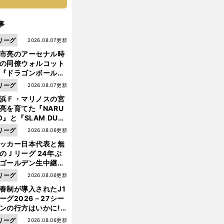
事
リーグ
2026.08.07更新
市亮のアーセナル時
の同僚ウォルコット
『ドラゴンボール』
大好き ポドルスキは
リーグ
2026.08.07更新
向小次郎に憧れてい
浜Ｆ・マリノスの宮
亮を育てた『NARU
O』と『SLAM DUN
』 中京大中京の同
リーグ
2026.08.06更新
生・木原龍一は"ジ
ッカー日本代表と無
ンプ係"だった
のＪリーグ 24年ぶ
ゴールデン生中継の
幕戦でヘタな試合は
リーグ
2026.08.06更新
せられない
春制が導入されたJ1
ーグ2026－27シー
ンの行方はいかに!?
５人の識者が全順位
リーグ
2026.08.06更新