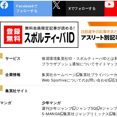
ebo
X
YouTube
Facebookで
Xでフォローする
ok
フォローする
サービス
推奨環境
集英社ID・スポルティーバIDとは
ブラウザプッシュ通知について
サイトマッ
企業情報
集英社ホームページ
集英社プライバシー
新
Web Sportivaについてのお問い合わせ
広
し
新
い
し
集英社サイト
ウ
い
ィ
ウ
マンガ
少年マンガ
ン
ィ
週刊少年ジャンプ
ジャンプSQ
Vジャン
ド
ン
新
新
S-MANGA
集英社ジャンプリミックス
集
ウ
ド
新
し
し
新