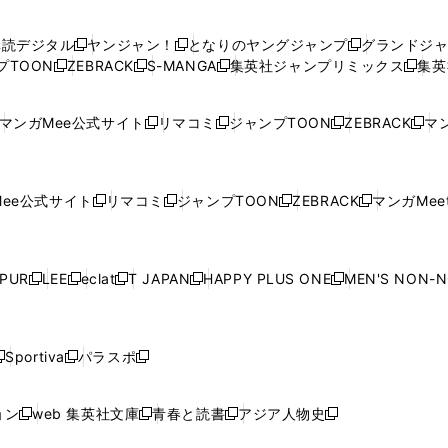
い
い
し
い
い
い
ウ
ウ
い
ウ
ウ
ウ
購読デジタル
ヤンジャン！
となりのヤングジャンプ
グランドジ
新
新
新
ィ
ィ
ウ
ィ
ィ
ィ
プTOON
ZEBRACK
S-MANGA
集英社ジャンプリミックス
集英
新
し
新
し
新
し
新
ン
ン
ィ
ン
ン
ン
し
い
し
い
し
い
し
ド
ド
ン
ド
ド
ド
い
ウ
い
ウ
い
ウ
い
ウ
ウ
ド
ウ
ウ
ウ
マンガMee公式サイト
リマコミ
ジャンプTOON
ZEBRACK
マン
新
新
新
新
ウ
ィ
ウ
ィ
ウ
ィ
ウ
で
で
ウ
で
で
で
し
し
し
し
し
ィ
ン
ィ
ン
ィ
ン
ィ
開
開
で
開
開
開
い
い
い
い
い
ン
ド
ン
ド
ン
ド
ン
く
く
開
く
く
く
ウ
ウ
ウ
ウ
ウ
ド
ウ
ド
ウ
ド
ウ
ド
ee公式サイト
リマコミ
ジャンプTOON
ZEBRACK
マンガMeet
く
新
新
新
新
ィ
ィ
ィ
ィ
ィ
ウ
で
ウ
で
ウ
で
ウ
し
し
し
し
ン
ン
ン
ン
ン
で
開
で
開
で
開
で
い
い
い
い
ド
ド
ド
ド
ド
開
く
開
く
開
く
開
ウ
ウ
ウ
ウ
ウ
ウ
ウ
ウ
ウ
PUR
LEE
eclat
T JAPAN
HAPPY PLUS ONE
MEN'S NON-
く
く
く
く
新
新
新
新
新
ィ
ィ
ィ
ィ
で
で
で
で
で
し
し
し
し
し
ン
ン
ン
ン
開
開
開
開
開
い
い
い
い
い
ド
ド
ド
ド
く
く
く
く
く
ウ
ウ
ウ
ウ
ウ
ウ
ウ
ウ
ウ
Sportiva
パラスポ
新
新
ィ
ィ
ィ
ィ
ィ
で
で
で
で
し
し
し
ン
ン
ン
ン
ン
開
開
開
開
い
い
い
ド
ド
ド
ド
ド
ョン
web 集英社文庫
青春と読書
アジア人物史
く
く
く
く
新
新
新
新
ウ
ウ
ウ
ウ
ウ
ウ
ウ
ウ
し
し
し
し
ィ
ィ
ィ