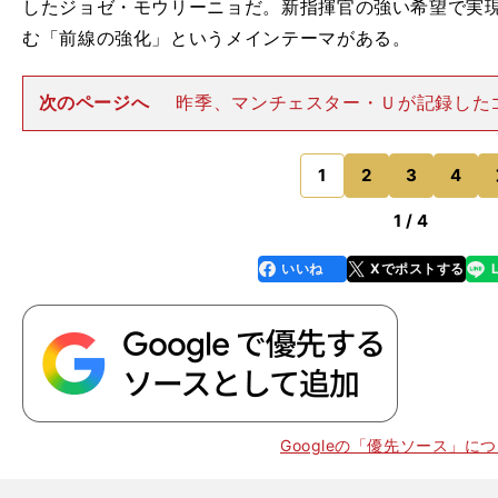
したジョゼ・モウリーニョだ。新指揮官の強い希望で実
む「前線の強化」というメインテーマがある。
次のページへ
昨季、マンチェスター・Ｕが記録した
点」。リーグトップとなる「71点」を記録したマンチェ
に20点以上の差をつけられ、得点数はリーグ10位とい
い成績に終わった。そ
1
2
3
4
のページへ
1 / 4
いいね
Xでポストする
line
faceboo
x
k
Googleの「優先ソース」に