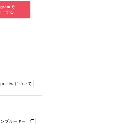
agramで
ローする
Sportivaについて
ャンプルーキー！
新
し