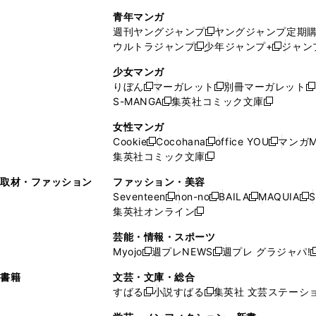
で
ウ
し
い
い
し
青年マンガ
開
で
い
ウ
ウ
い
週刊ヤングジャンプ
ヤングジャンプ定期
新
く
開
ウ
ィ
ィ
ウ
ウルトラジャンプ
少年ジャンプ+
ジャン
新
し
新
く
ィ
ン
ン
ィ
し
い
し
ン
ド
ド
ン
少女マンガ
い
ウ
い
ド
ウ
ウ
ド
りぼん
マーガレット
別冊マーガレット
新
新
新
ウ
ィ
ウ
ウ
で
で
ウ
S-MANGA
集英社コミック文庫
し
新
し
新
ィ
ン
ィ
で
開
開
で
い
し
い
し
ン
ド
ン
女性マンガ
開
く
く
開
ウ
い
ウ
い
ド
ウ
ド
Cookie
Cocohana
office YOU
マンガM
く
く
新
新
新
ィ
ウ
ィ
ウ
ウ
で
ウ
集英社コミック文庫
し
新
し
し
ン
ィ
ン
ィ
で
開
で
い
し
い
い
ド
ン
ド
ン
取材・ファッション
ファッション・美容
開
く
開
ウ
い
ウ
ウ
ウ
ド
ウ
ド
Seventeen
non-no
BAILA
MAQUIA
S
く
く
新
新
新
新
ィ
ウ
ィ
ィ
で
ウ
で
ウ
集英社オンライン
し
新
し
し
し
ン
ィ
ン
ン
開
で
開
で
い
し
い
い
い
ド
ン
ド
ド
芸能・情報・スポーツ
く
開
く
開
ウ
い
ウ
ウ
ウ
ウ
ド
ウ
ウ
Myojo
週プレNEWS
週プレ グラジャパ!
く
く
新
新
新
ィ
ウ
ィ
ィ
ィ
で
ウ
で
で
し
し
ン
ィ
ン
ン
ン
書籍
文芸・文庫・総合
開
で
開
開
い
い
ド
ン
ド
ド
ド
すばる
小説すばる
集英社 文芸ステーシ
く
開
く
く
新
新
ウ
ウ
ウ
ド
ウ
ウ
ウ
く
し
し
ィ
ィ