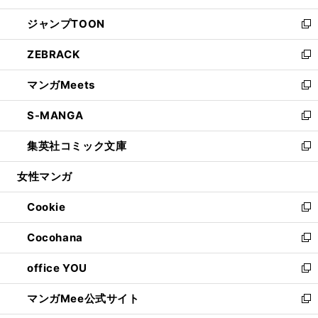
開
ウ
ン
ウ
し
ジャンプTOON
く
で
ド
ィ
い
新
開
ウ
ン
ウ
し
ZEBRACK
く
で
ド
ィ
い
新
開
ウ
ン
ウ
し
マンガMeets
く
で
ド
ィ
い
新
開
ウ
ン
ウ
し
S-MANGA
く
で
ド
ィ
い
新
開
ウ
ン
ウ
し
集英社コミック文庫
く
で
ド
ィ
い
新
開
ウ
ン
ウ
し
女性マンガ
く
で
ド
ィ
い
開
ウ
ン
ウ
Cookie
く
で
ド
ィ
新
開
ウ
ン
し
Cocohana
く
で
ド
い
新
開
ウ
ウ
し
office YOU
く
で
ィ
い
新
開
ン
ウ
し
マンガMee公式サイト
く
ド
ィ
い
新
ウ
ン
ウ
し