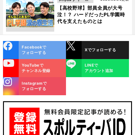
動画
【高校野球】部員全員が大号
泣！？ ハードだったPL学園時
代を支えたものとは
cebo
X
Facebookで
Xでフォローする
ok
フォローする
uTube
LINE
YouTubeで
LINEで
チャンネル登録
アカウント追加
stagra
Instagramで
m
フォローする