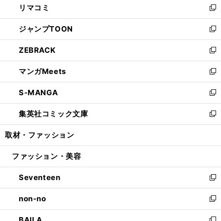
リマコミ
で
ド
ィ
い
新
開
ウ
ン
ウ
し
ジャンプTOON
く
で
ド
ィ
い
新
開
ウ
ン
ウ
し
ZEBRACK
く
で
ド
ィ
い
新
開
ウ
ン
ウ
し
マンガMeets
く
で
ド
ィ
い
新
開
ウ
ン
ウ
し
S-MANGA
く
で
ド
ィ
い
新
開
ウ
ン
ウ
し
集英社コミック文庫
く
で
ド
ィ
い
新
開
ウ
ン
ウ
し
取材・ファッション
く
で
ド
ィ
い
開
ウ
ン
ウ
ファッション・美容
く
で
ド
ィ
開
ウ
ン
Seventeen
く
で
ド
新
開
ウ
し
non-no
く
で
い
新
開
ウ
し
BAILA
く
ィ