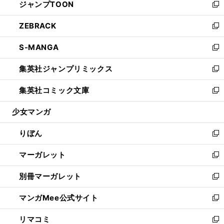
ジャンプTOON
く
で
ド
ィ
い
新
開
ウ
ン
ウ
し
ZEBRACK
く
で
ド
ィ
い
新
開
ウ
ン
ウ
し
S-MANGA
く
で
ド
ィ
い
新
開
ウ
ン
ウ
し
集英社ジャンプリミックス
く
で
ド
ィ
い
新
開
ウ
ン
ウ
し
集英社コミック文庫
く
で
ド
ィ
い
新
開
ウ
ン
ウ
し
少女マンガ
く
で
ド
ィ
い
開
ウ
ン
ウ
りぼん
く
で
ド
ィ
新
開
ウ
ン
し
マーガレット
く
で
ド
い
新
開
ウ
ウ
し
別冊マーガレット
く
で
ィ
い
新
開
ン
ウ
し
マンガMee公式サイト
く
ド
ィ
い
新
ウ
ン
ウ
し
リマコミ
で
ド
ィ
い
新