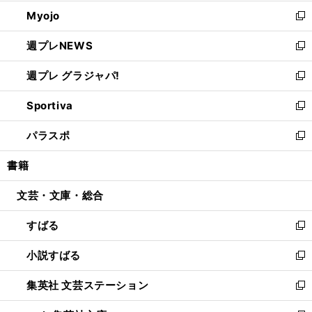
開
ウ
ン
ウ
Myojo
く
で
ド
ィ
新
開
ウ
ン
し
週プレNEWS
く
で
ド
い
新
開
ウ
ウ
し
週プレ グラジャパ!
く
で
ィ
い
新
開
ン
ウ
し
Sportiva
く
ド
ィ
い
新
ウ
ン
ウ
し
パラスポ
で
ド
ィ
い
新
開
ウ
ン
ウ
し
書籍
く
で
ド
ィ
い
開
ウ
ン
ウ
文芸・文庫・総合
く
で
ド
ィ
開
ウ
ン
すばる
く
で
ド
新
開
ウ
し
小説すばる
く
で
い
新
開
ウ
し
集英社 文芸ステーション
く
ィ
い
新
ン
ウ
し