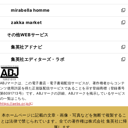
開
ウ
ン
ウ
し
mirabella homme
く
で
ド
ィ
い
新
開
ウ
ン
ウ
し
zakka market
く
で
ド
ィ
い
新
開
ウ
ン
ウ
し
その他WEBサービス
く
で
ド
ィ
い
開
ウ
ン
ウ
集英社アドナビ
く
で
ド
ィ
新
開
ウ
ン
し
集英社エディターズ・ラボ
く
で
ド
い
新
開
ウ
ウ
し
く
で
ィ
い
開
ン
ウ
ABJマークは、この電子書店・電子書籍配信サービスが、著作権者からコンテ
く
ド
ィ
ンツ使用許諾を得た正規版配信サービスであることを示す登録商標（登録番号
ウ
ン
第6091713号）です。ABJマークの詳細、ABJマークを掲示しているサービス
で
ド
の一覧はこちら。
開
ウ
https://aebs.or.jp/
新
く
で
し
い
開
本ホームページに記載の文章・画像・写真などを無断で複製するこ
ウ
く
とは法律で禁じられています。全ての著作権は株式会社 集英社に帰
ィ
属します。
ン