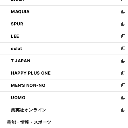
い
新
ン
ウ
し
MAQUIA
ド
ィ
い
新
ウ
ン
ウ
し
SPUR
で
ド
ィ
い
新
開
ウ
ン
ウ
し
LEE
く
で
ド
ィ
い
新
開
ウ
ン
ウ
し
eclat
く
で
ド
ィ
い
新
開
ウ
ン
ウ
し
T JAPAN
く
で
ド
ィ
い
新
開
ウ
ン
ウ
し
HAPPY PLUS ONE
く
で
ド
ィ
い
新
開
ウ
ン
ウ
し
MEN'S NON-NO
く
で
ド
ィ
い
新
開
ウ
ン
ウ
し
UOMO
く
で
ド
ィ
い
新
開
ウ
ン
ウ
し
集英社オンライン
く
で
ド
ィ
い
新
開
ウ
ン
ウ
し
芸能・情報・スポーツ
く
で
ド
ィ
い