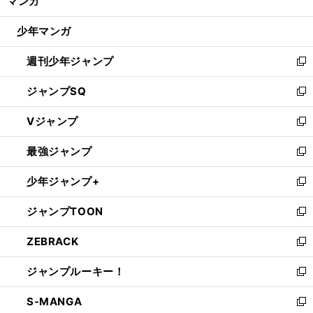
マンガ
ド
閉
ウ
じ
少年マンガ
で
る
開
週刊少年ジャンプ
く
新
し
ジャンプSQ
い
新
ウ
し
Vジャンプ
ィ
い
新
ン
ウ
し
最強ジャンプ
ド
ィ
い
新
ウ
ン
ウ
し
少年ジャンプ+
で
ド
ィ
い
新
開
ウ
ン
ウ
し
ジャンプTOON
く
で
ド
ィ
い
新
開
ウ
ン
ウ
し
ZEBRACK
く
で
ド
ィ
い
新
開
ウ
ン
ウ
し
ジャンプルーキー！
く
で
ド
ィ
い
新
開
ウ
ン
ウ
し
S-MANGA
く
で
ド
ィ
い
新