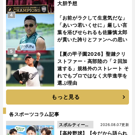
大胆予想
4
「お前がラクして生意気だな」
「あいつ若いくせに」厳しい言
葉を浴びせられるも佐藤慎太郎
が貫いた誇りとファンへの思い
5
【夏の甲子園2026】聖隷クリ
ストファー・高部陸の「２回加
速する」規格外のストレート そ
れでもプロではなく大学進学を
選ぶ理由
もっと見る
各スポーツコラム記事
スポルティーバ
2026.08.07更新
動画
【高校野球】【今だから語られ