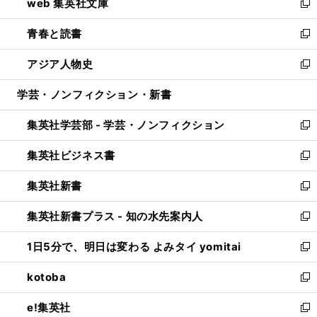
web 集英社文庫
ド
ィ
い
新
ウ
ン
ウ
し
青春と読書
で
ド
ィ
い
新
開
ウ
ン
ウ
し
アジア人物史
く
で
ド
ィ
い
新
開
ウ
ン
ウ
し
学芸・ノンフィクション・新書
く
で
ド
ィ
い
開
ウ
ン
ウ
集英社学芸部 - 学芸・ノンフィクション
く
で
ド
ィ
新
開
ウ
ン
し
集英社ビジネス書
く
で
ド
い
新
開
ウ
ウ
し
集英社新書
く
で
ィ
い
新
開
ン
ウ
し
集英社新書プラス - 知の水先案内人
く
ド
ィ
い
新
ウ
ン
ウ
し
1日5分で、明日は変わる よみタイ yomitai
で
ド
ィ
い
新
開
ウ
ン
ウ
し
kotoba
く
で
ド
ィ
い
新
開
ウ
ン
ウ
し
e!集英社
く
で
ド
ィ
い
新