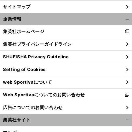
サイトマップ
企業情報
開
く/
集英社ホームページ
新
閉
し
じ
集英社プライバシーガイドライン
い
る
ウ
SHUEISHA Privacy Guideline
ィ
ン
Setting of Cookies
ド
ウ
web Sportivaについて
で
開
Web Sportivaについてのお問い合わせ
く
新
し
広告についてのお問い合わせ
い
ウ
集英社サイト
ィ
開
ン
く/