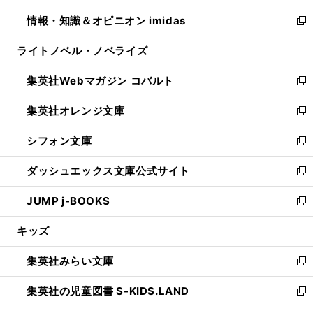
開
ウ
ン
ウ
し
情報・知識＆オピニオン imidas
く
で
ド
ィ
い
新
開
ウ
ン
ウ
し
ライトノベル・ノベライズ
く
で
ド
ィ
い
開
ウ
ン
ウ
集英社Webマガジン コバルト
く
で
ド
ィ
新
開
ウ
ン
し
集英社オレンジ文庫
く
で
ド
い
新
開
ウ
ウ
し
シフォン文庫
く
で
ィ
い
新
開
ン
ウ
し
ダッシュエックス文庫公式サイト
く
ド
ィ
い
新
ウ
ン
ウ
し
JUMP j-BOOKS
で
ド
ィ
い
新
開
ウ
ン
ウ
し
キッズ
く
で
ド
ィ
い
開
ウ
ン
ウ
集英社みらい文庫
く
で
ド
ィ
新
開
ウ
ン
し
集英社の児童図書 S-KIDS.LAND
く
で
ド
い
新
開
ウ
ウ
し