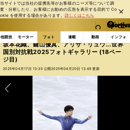
当サイトでは当社の提携先等がお客様のニーズ等について調
査・分析したり、お客様にお勧めの広告を表⽰する⽬的で Co
閉じ
okie を使⽤する場合があります。
詳しくはこちら
る
マイペ
web Sportiva (webスポルティーバ)
検索
メニュ
we
ー
フォトギャラリー
坂本花織、鍵山優真、アリサ・リュウ..
b
ジ
の他競技
モーター
フォト
連載
動画
インフォ
ス
坂本花織、鍵山優真、アリサ・リュウ...世界
ポ
国別対抗戦2025フォトギャラリー (18ペー
ル
ジ目)
テ
ィ
2025年04月17日 13:35 公開
2025年04月20日 13:49 更新
ー
バ
次へ