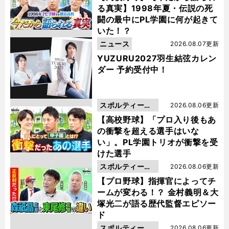
る真実】1998年夏・伝説の死
闘の最中にPL学園に何が起きて
いた！？
ニュース
2026.08.07更新
YUZURU2027羽生結弦カレン
ダー 予約受付中！
スポルティーバ
2026.08.06更新
動画
【高校野球】「プロ入り後もあ
の衝撃を超える選手はいな
い」。PL学園トリオが衝撃を受
けた選手
スポルティーバ
2026.08.06更新
動画
【プロ野球】指揮官によってチ
ームが変わる！？ 金村義明＆大
塚光二が語る歴代監督エピソー
ド
スポルティーバ
2026.08.06更新