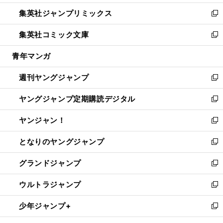
開
ウ
ン
ウ
し
集英社ジャンプリミックス
く
で
ド
ィ
い
新
開
ウ
ン
ウ
し
集英社コミック文庫
く
で
ド
ィ
い
新
開
ウ
ン
ウ
し
青年マンガ
く
で
ド
ィ
い
開
ウ
ン
ウ
週刊ヤングジャンプ
く
で
ド
ィ
新
開
ウ
ン
し
ヤングジャンプ定期購読デジタル
く
で
ド
い
新
開
ウ
ウ
し
ヤンジャン！
く
で
ィ
い
新
開
ン
ウ
し
となりのヤングジャンプ
く
ド
ィ
い
新
ウ
ン
ウ
し
グランドジャンプ
で
ド
ィ
い
新
開
ウ
ン
ウ
し
ウルトラジャンプ
く
で
ド
ィ
い
新
開
ウ
ン
ウ
し
少年ジャンプ+
く
で
ド
ィ
い
新
開
ウ
ン
ウ
し