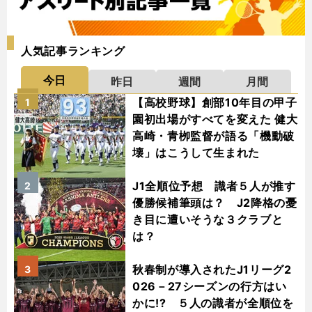
人気記事ランキング
今日
昨日
週間
月間
【高校野球】創部10年目の甲子
1
園初出場がすべてを変えた 健大
高崎・青栁監督が語る「機動破
壊」はこうして生まれた
J1全順位予想 識者５人が推す
2
優勝候補筆頭は？ J2降格の憂
き目に遭いそうな３クラブと
は？
秋春制が導入されたJ1リーグ2
3
026－27シーズンの行方はい
かに!? ５人の識者が全順位を