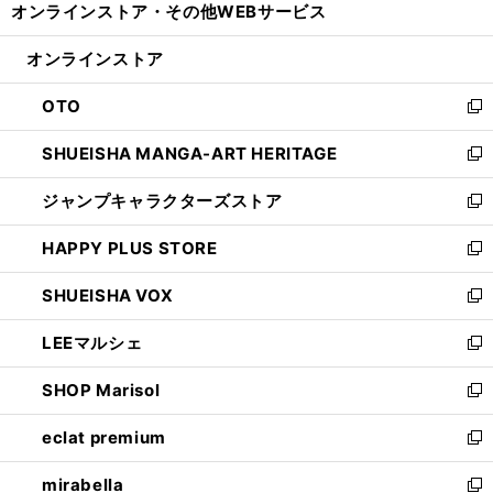
オンラインストア・
その他WEBサービス
く
で
ィ
い
開
ン
ウ
オンラインストア
く
ド
ィ
ウ
ン
OTO
で
ド
新
開
ウ
し
SHUEISHA MANGA-ART HERITAGE
く
で
い
新
開
ウ
し
ジャンプキャラクターズストア
く
ィ
い
新
ン
ウ
し
HAPPY PLUS STORE
ド
ィ
い
新
ウ
ン
ウ
し
SHUEISHA VOX
で
ド
ィ
い
新
開
ウ
ン
ウ
し
LEEマルシェ
く
で
ド
ィ
い
新
開
ウ
ン
ウ
し
SHOP Marisol
く
で
ド
ィ
い
新
開
ウ
ン
ウ
し
eclat premium
く
で
ド
ィ
い
新
開
ウ
ン
ウ
し
mirabella
く
で
ド
ィ
い
新